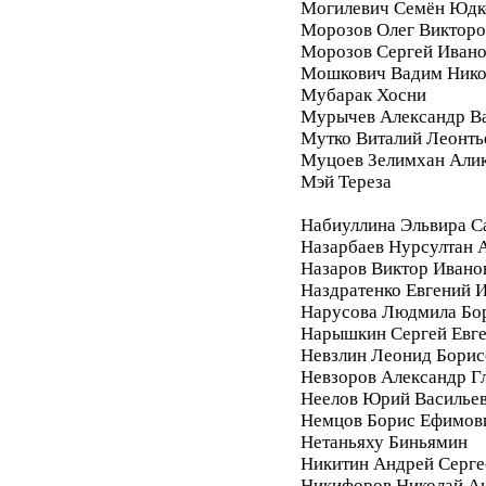
Могилевич Семён Юдк
Морозов Олег Викторо
Морозов Сергей Иван
Мошкович Вадим Нико
Мубарак Хосни
Мурычев Александр В
Мутко Виталий Леонть
Муцоев Зелимхан Али
Мэй Тереза
Набиуллина Эльвира С
Назарбаев Нурсултан 
Назаров Виктор Ивано
Наздратенко Евгений 
Нарусова Людмила Бо
Нарышкин Сергей Евг
Невзлин Леонид Борис
Невзоров Александр Г
Неелов Юрий Василье
Немцов Борис Ефимов
Нетаньяху Биньямин
Никитин Андрей Серге
Никифоров Николай А