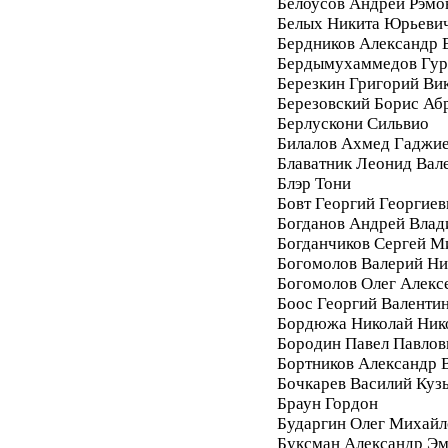
Белоусов Андрей Рэмо
Белых Никита Юрьеви
Бердников Александр 
Бердымухаммедов Гур
Березкин Григорий Ви
Березовский Борис Аб
Берлускони Сильвио
Билалов Ахмед Гаджи
Блаватник Леонид Вал
Блэр Тони
Бовт Георгий Георгиев
Богданов Андрей Вла
Богданчиков Сергей М
Богомолов Валерий Ни
Богомолов Олег Алекс
Боос Георгий Валенти
Бордюжа Николай Ник
Бородин Павел Павлов
Бортников Александр 
Бочкарев Василий Куз
Браун Гордон
Бударгин Олег Михайл
Буксман Александр Э