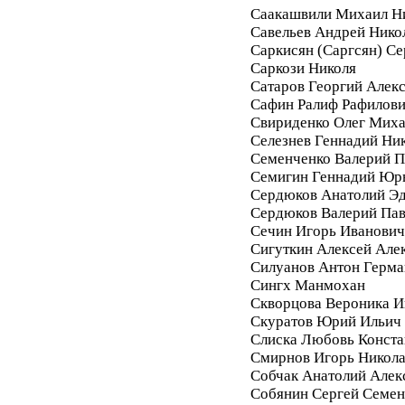
Саакашвили Михаил Н
Савельев Андрей Нико
Саркисян (Саргсян) С
Саркози Николя
Сатаров Георгий Алек
Сафин Ралиф Рафилов
Свириденко Олег Мих
Селезнев Геннадий Ни
Семенченко Валерий П
Семигин Геннадий Юр
Сердюков Анатолий Э
Сердюков Валерий Па
Сечин Игорь Иванович
Сигуткин Алексей Але
Силуанов Антон Герма
Сингх Манмохан
Скворцова Вероника И
Скуратов Юрий Ильич
Слиска Любовь Конста
Смирнов Игорь Никол
Собчак Анатолий Алек
Собянин Сергей Семе