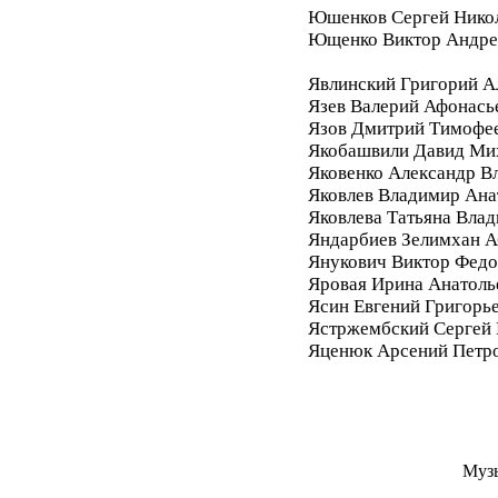
Юшенков Сергей Нико
Ющенко Виктор Андре
Явлинский Григорий А
Язев Валерий Афонась
Язов Дмитрий Тимофе
Якобашвили Давид Ми
Яковенко Александр В
Яковлев Владимир Ана
Яковлева Татьяна Вла
Яндарбиев Зелимхан 
Янукович Виктор Фед
Яровая Ирина Анатоль
Ясин Евгений Григорь
Ястржембский Сергей
Яценюк Арсений Петр
Муз