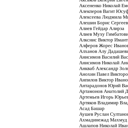
Аксененко Николай Ем
Алекперов Вагит Юсу
Алексеева Людмила М
Алешин Борис Сергее
Алиев Гейдар Алирза
Алиев Муху Гимбатов
Алкснис Виктор Имант
Алферов Жорес Ивано
Алханов Алу Дадашев
Анисимов Василий Вас
Анисимов Николай Ан
Анкваб Александр Зол
Анохин Павел Викторо
Анпилов Виктор Ивано
Антарадонов Юрий Ва
Артамонов Анатолий 
Артемьев Игорь Юрье
Артяков Владимир Вл
Асад Башар
Аушев Руслан Султано
Ахмадинежад Махмуд
Ашлапов Николай Ива