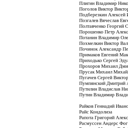
Плигин Владимир Ник
Поголов Виктор Викто
Подберезкин Алексей 
Позгалев Вячеслав Евг
Полтавченко Георгий 
Порошенко Петр Алек
Потанин Владимир Ол
Похмелкин Виктор Вал
Починок Александр П
Примаков Евгений Ма
Приходько Сергей Эду
Прохоров Михаил Дми
Прусак Михаил Михай
Пугачев Сергей Викто
Пумпянский Дмитрий 
Путилин Владислав Ни
Путин Владимир Влад
Райков Геннадий Иван
Райс Кондолиза
Рапота Григорий Алек
Расмуссен Андерс Фог