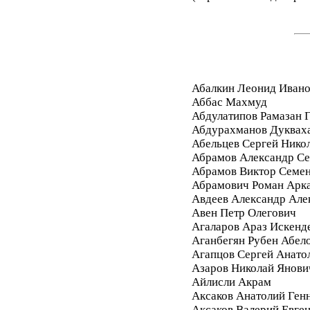
Абалкин Леонид Иван
Аббас Махмуд
Абдулатипов Рамазан
Абдурахманов Дуквах
Абельцев Сергей Нико
Абрамов Александр Се
Абрамов Виктор Семе
Абрамович Роман Арк
Авдеев Александр Але
Авен Петр Олегович
Агаларов Араз Искенд
Аганбегян Рубен Абел
Агапцов Сергей Анато
Азаров Николай Янови
Айлисли Акрам
Аксаков Анатолий Ген
Аксаков Валерий Евге