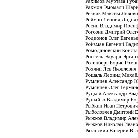
Рахимов Муртаза Губа
Рахмон Эмомали Шар
Резник Максим Львови
Рейман Леонид Додод
Ресин Владимир Иоси
Рогозин Дмитрий Олег
Родионов Олег Евгень
Ройзман Евгений Вади
Ромодановский Конста
Россель Эдуард Эргар
Ротенберг Борис Рома
Рохлин Лев Яковлевич
Рошаль Леонид Михай
Румянцев Александр 
Румянцев Олег Герман
Руцкой Александр Вла
Рушайло Владимир Бо
Рыбкин Иван Петрович
Рыболовлев Дмитрий Е
Рыжков Владимир Але
Рыжков Николай Иван
Рязанский Валерий Вл