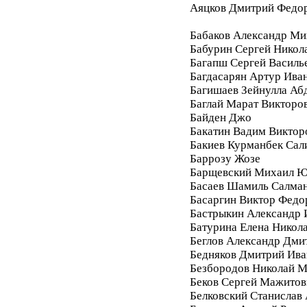
Аяцков Дмитрий Федо
Бабаков Александр Ми
Бабурин Сергей Никол
Багапш Сергей Василь
Багдасарян Артур Ива
Багишаев Зейнулла Аб
Баглай Марат Викторо
Байден Джо
Бакатин Вадим Виктор
Бакиев Курманбек Сал
Баррозу Жозе
Барщевский Михаил Ю
Басаев Шамиль Салма
Басаргин Виктор Федо
Бастрыкин Александр 
Батурина Елена Никол
Беглов Александр Дми
Бедняков Дмитрий Ива
Безбородов Николай 
Беков Сергей Мажитов
Белковский Станислав