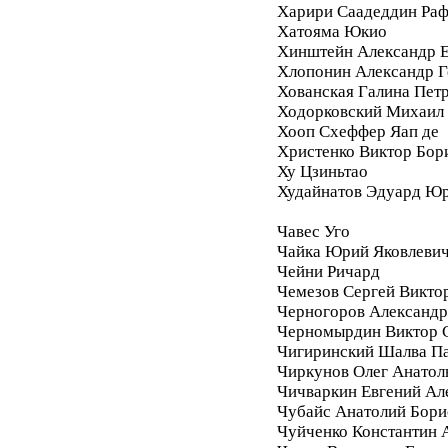
Харири Саадеддин Ра
Хатояма Юкио
Хинштейн Александр Е
Хлопонин Александр Г
Хованская Галина Пет
Ходорковский Михаил
Хооп Схеффер Яап де
Христенко Виктор Бор
Ху Цзиньтао
Худайнатов Эдуард Ю
Чавес Уго
Чайка Юрий Яковлеви
Чейни Ричард
Чемезов Сергей Викто
Черногоров Александ
Черномырдин Виктор 
Чигиринский Шалва П
Чиркунов Олег Анатол
Чичваркин Евгений Ал
Чубайс Анатолий Бори
Чуйченко Константин 