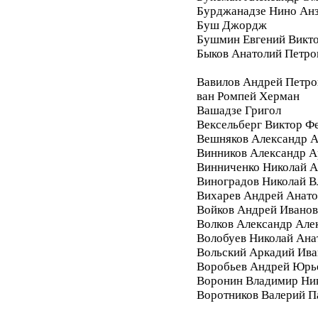
Бурджанадзе Нино Ан
Буш Джордж
Бушмин Евгений Викт
Быков Анатолий Петро
Вавилов Андрей Петро
ван Ромпей Херман
Вашадзе Григол
Вексельберг Виктор Ф
Вешняков Александр А
Винников Александр 
Винниченко Николай А
Виноградов Николай 
Вихарев Андрей Анато
Войков Андрей Ивано
Волков Александр Але
Волобуев Николай Ана
Вольский Аркадий Ива
Воробьев Андрей Юрь
Воронин Владимир Ни
Воротников Валерий П