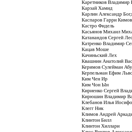
Каретников Владимир
Карзай Хамид
Карлин Александр Бог
Каспаров Гарри Кимо
Кастро Фидель
Касьянов Михаил Мих
Катанандов Сергей Ле
Катренко Владимир С
Кацав Моше
Качиньский Лех
Квашнин Анатолий Ва
Керимов Сулейман Аб
Керпельман Ефим Льв
Ким Чен Ир
Ким Чон Ын
Кириенко Сергей Влад
Кирюшин Владимир Ва
Клебанов Илья Иосиф
Клегг Ник
Климов Андрей Аркад
Клинтон Билл
Клинтон Хиллари
Клюс Виктор Алексан