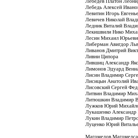
Лебедев Платон Леони
Лебедь Алексей Ивано
Левитин Игорь Евгень
Левичев Николай Вла
Ледник Виталий Влад
Лекишвили Нико Миха
Лесин Михаил Юрьеви
Либерман Авигдор Ль
Ливанов Дмитрий Вик
Ливни Ципора
Лившиц Александр Як
Лимонов Эдуард Вени
Лисин Владимир Серг
Лисицын Анатолий Ив
Лисовский Сергей Фе
Литвин Владимир Мих
Литюшкин Владимир В
Лужков Юрий Михайл
Лукашенко Александр 
Лукин Владимир Петр
Луценко Юрий Виталь
Магомедов Магомедса