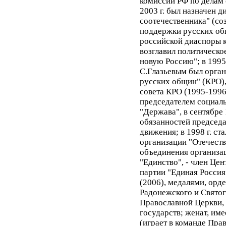
комиссии РФ по делам 
2003 г. был назначен 
соотечественника" (со
поддержки русских об
российской диаспоры к 
возглавил политическо
новую Россию"; в 1995 
С.Глазьевым был орга
русских общин" (КРО)
совета КРО (1995-1996)
председателем социал
"Держава", в сентябре 
обязанностей председа
движения; в 1998 г. ст
организации "Отечество
объединения организа
"Единство", - член Це
партии "Единая Росси
(2006), медалями, ор
Радонежского и Свято
Православной Церкви,
государств; женат, име
(играет в команде Прав