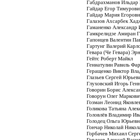
Габдрахманов Ильдар
Гайдар Егор Тимурови
Гайдар Мария Егоровн
Галазов Ахсарбек Хад
Гаманенко Александр 
Гамкрелидзе Амиран Г
Гапонцев Валентин Па
Гартунг Валерий Карл
Гевара (Че Гевара) Эр
Гейтс Роберт Майкл
Гениатулин Равиль Фа
Геращенко Виктор Вл
Глазьев Сергей Юрьев
Глуховский Игорь Ген
Говорин Борис Алекса
Говорун Олег Маркови
Гозман Леонид Яковле
Голикова Татьяна Алек
Головлёв Владимир Ив
Голодец Ольга Юрьевн
Гончар Николай Никол
Горбачев Михаил Серг
Гордеев Алексей Васи