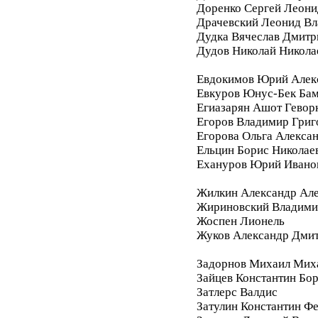
Доренко Сергей Леони
Драчевский Леонид В
Дудка Вячеслав Дмитр
Дудов Николай Никола
Евдокимов Юрий Алек
Евкуров Юнус-Бек Бам
Егиазарян Ашот Гевор
Егоров Владимир Григ
Егорова Ольга Алекса
Ельцин Борис Николае
Ехануров Юрий Ивано
Жилкин Александр Ал
Жириновский Владими
Жоспен Лионель
Жуков Александр Дми
Задорнов Михаил Мих
Зайцев Константин Бо
Затлерс Валдис
Затулин Константин Ф