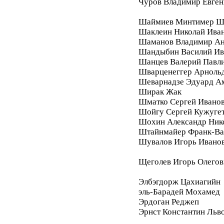
Чуров Владимир Евген
Шаймиев Минтимер Ш
Шаклеин Николай Ива
Шаманов Владимир Ан
Шандыбин Василий Ив
Шанцев Валерий Павл
Шварценеггер Арноль
Шеварнадзе Эдуард А
Ширак Жак
Шматко Сергей Ивано
Шойгу Сергей Кужуге
Шохин Александр Ник
Штайнмайер Франк-Ва
Шувалов Игорь Ивано
Щеголев Игорь Олегов
Элбэгдорж Цахиагийн
эль-Барадей Мохамед
Эрдоган Реджеп
Эрнст Константин Льв