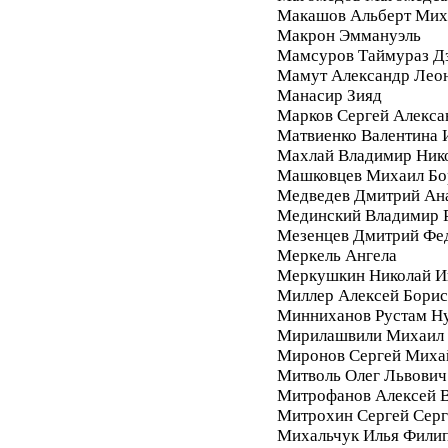
Макашов Альберт Мих
Макрон Эммануэль
Мамсуров Таймураз Д
Мамут Александр Лео
Манасир Зияд
Марков Сергей Алекса
Матвиенко Валентина 
Махлай Владимир Ник
Машковцев Михаил Бо
Медведев Дмитрий Ан
Мединский Владимир 
Мезенцев Дмитрий Фе
Меркель Ангела
Меркушкин Николай И
Миллер Алексей Бори
Минниханов Рустам Н
Мирилашвили Михаил
Миронов Сергей Миха
Митволь Олег Львович
Митрофанов Алексей 
Митрохин Сергей Серг
Михальчук Илья Фили