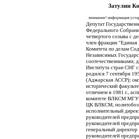
Затулин К
внимание! информация устар
Депутат Государствен
Федерального Собран
четвертого созыва с дек
член фракции "Единая 
Комитета по делам Со
Независимых Государст
соотечественниками; 
Института стран СНГ с 
родился 7 сентября 1958
(Аджарская АССР); ок
исторический факульт
отличием в 1981 г., ас
комитете ВЛКСМ МГУ; 
ЦК ВЛКСМ, политобоз
исполнительный дирек
руководителей предпри
руководителей предпри
генеральный директор
руководителей предприя