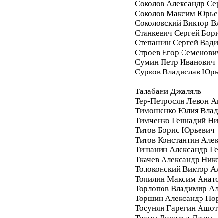
Соколов Александр Се
Соколов Максим Юрье
Соколовский Виктор В
Станкевич Сергей Бор
Степашин Сергей Вад
Строев Егор Семенови
Сумин Петр Иванович
Сурков Владислав Юр
Талабани Джаляль
Тер-Петросян Левон А
Тимошенко Юлия Влад
Тимченко Геннадий Ни
Титов Борис Юрьевич
Титов Константин Але
Тишанин Александр Ге
Ткачев Александр Ник
Толоконский Виктор А
Топилин Максим Анат
Торлопов Владимир А
Торшин Александр По
Тосунян Гарегин Ашот
Трамп Дональд Джон