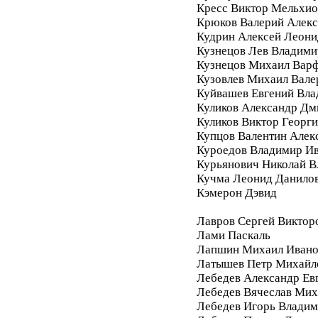
Кресс Виктор Мельхи
Крюков Валерий Алек
Кудрин Алексей Леони
Кузнецов Лев Владими
Кузнецов Михаил Вар
Кузовлев Михаил Вале
Куйвашев Евгений Вл
Куликов Александр Дм
Куликов Виктор Георг
Купцов Валентин Алек
Куроедов Владимир И
Курьянович Николай 
Кучма Леонид Данило
Кэмерон Дэвид
Лавров Сергей Виктор
Лами Паскаль
Лапшин Михаил Ивано
Латышев Петр Михайл
Лебедев Александр Ев
Лебедев Вячеслав Мих
Лебедев Игорь Влади