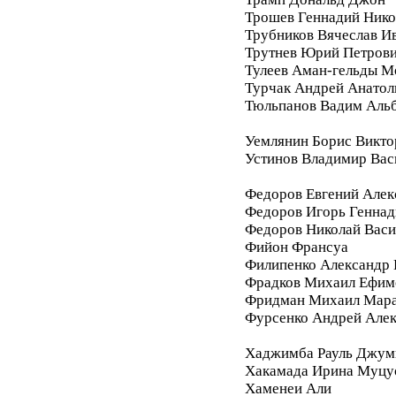
Трошев Геннадий Нико
Трубников Вячеслав И
Трутнев Юрий Петров
Тулеев Аман-гельды М
Турчак Андрей Анатол
Тюльпанов Вадим Аль
Уемлянин Борис Викто
Устинов Владимир Вас
Федоров Евгений Алек
Федоров Игорь Геннад
Федоров Николай Васи
Фийон Франсуа
Филипенко Александр 
Фрадков Михаил Ефим
Фридман Михаил Мара
Фурсенко Андрей Але
Хаджимба Рауль Джум
Хакамада Ирина Муцу
Хаменеи Али