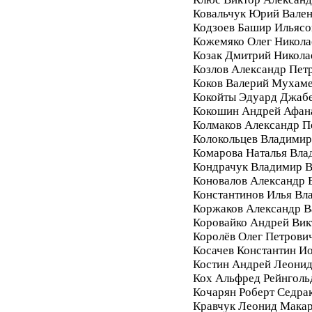
Ковальчук Юрий Вале
Кодзоев Башир Ильясо
Кожемяко Олег Никола
Козак Дмитрий Никола
Козлов Александр Пет
Коков Валерий Мухам
Кокойты Эдуард Джаб
Кокошин Андрей Афан
Колмаков Александр П
Колокольцев Владимир
Комарова Наталья Вла
Кондрачук Владимир В
Коновалов Александр 
Константинов Илья Вл
Коржаков Александр В
Коровайко Андрей Вик
Королёв Олег Петрови
Косачев Константин И
Костин Андрей Леони
Кох Альфред Рейнголь
Кочарян Роберт Седра
Кравчук Леонид Мака