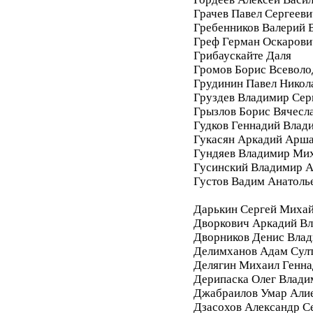
Грачев Павел Сергееви
Гребенников Валерий 
Греф Герман Оскарови
Грибаускайте Даля
Громов Борис Всеволо
Грудинин Павел Никол
Груздев Владимир Сер
Грызлов Борис Вячесл
Гудков Геннадий Влад
Гукасян Аркадий Арш
Гундяев Владимир Ми
Гусинский Владимир А
Густов Вадим Анатоль
Дарькин Сергей Миха
Дворкович Аркадий В
Дворников Денис Вла
Делимханов Адам Сул
Делягин Михаил Генна
Дерипаска Олег Влади
Джабраилов Умар Али
Дзасохов Александр С