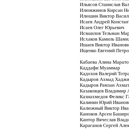
Ильясов Станислав Ва
Илюмжинов Кирсан Ни
Илюшин Виктор Васил
Исаев Андрей Констан
Исаев Олег Юрьевич
Исмаилов Тельман Ма
Исхаков Камиль Шами
Ишаев Виктор Иванов
Ищенко Евгений Петро
Кабаева Алина Марато
Каддафи Муаммар
Кадохов Валерий Тотр
Кадыров Ахмад Хадж
Кадыров Рамзан Ахма
Казаковцев Владимир 
Казиахмедов Феликс 
Калинин Юрий Иванов
Калюжный Виктор Ива
Каноков Арсен Башир
Кантор Вячеслав Влад
Караганов Сергей Але