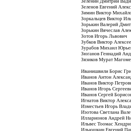
Зеленин Дмитрий Вад
Зеленов Евгений Алек
Зимин Виктор Михайл
Зоркальцев Виктор Ил
Зорькин Валерий Дмит
Зорькин Вячеслав Але
Зотов Игорь Львович
Зубков Виктор Алексе
Зурабов Михаил Юрье
Зюганов Геннадий Анд
Зязиков Мурат Магом
Иванишвили Борис Гри
Иванов Антон Алексан
Иванов Виктор Петров
Иванов Игорь Сергеев
Иванов Сергей Борисо
Игнатов Виктор Алекс
Изместьев Игорь Влад
Изотова Светлана Вале
Илларионов Андрей Ни
Ильвес Тоомас Хендри
Ильюшкин Евгений Па