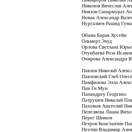
Никонов Вячеслав Але
Ниязов Сапармурат Ат
Новак Александр Вале
Нургалиев Рашид Гум
Обама Барак Хусейн
Ольмерт Эхуд
Орлова Светлана Юрье
Отунбаева Роза Исако
Очирова Александра В
Павлов Николай Алекс
Павловский Глеб Олег
Памфилова Элла Алекс
Пан Ги Мун
Папандреу Георгиос
Патрушев Николай Пл
Пахомов Анатолий Ник
Пепеляева Лиана Вита
Перес Шимон
Петров Константин Па
Пехтин Владимир Алек