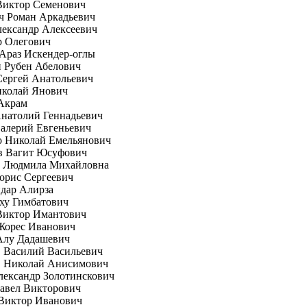
Виктор Семенович
ч Роман Аркадьевич
ександр Алексеевич
р Олегович
Араз Искендер-оглы
 Рубен Абелович
Сергей Анатольевич
иколай Янович
Акрам
натолий Геннадьевич
алерий Евгеньевич
о Николай Емельянович
в Вагит Юсуфович
а Людмила Михайловна
орис Сергеевич
дар Алирза
ху Гимбатович
Виктор Имантович
Жорес Иванович
Алу Дадашевич
 Василий Васильевич
 Николай Анисимович
ександр Золотинскович
авел Викторович
Виктор Иванович