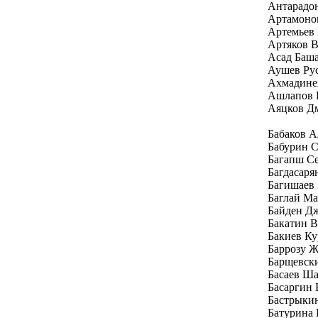
Антарадо
Артамоно
Артемьев
Артяков 
Асад Баш
Аушев Ру
Ахмадине
Ашлапов 
Аяцков Д
Бабаков 
Бабурин С
Багапш Се
Багдасаря
Багишаев 
Баглай Ма
Байден Д
Бакатин 
Бакиев Ку
Баррозу Ж
Барщевск
Басаев Ш
Басаргин
Бастрыки
Батурина 