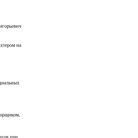
ахтером на
оциальных
борщиком,
нгов при