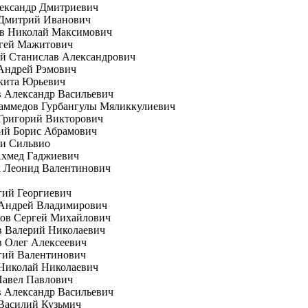
ександр Дмитриевич
 Дмитрий Иванович
ов Николай Максимович
ргей Мажитович
й Станислав Александрович
Андрей Рэмович
кита Юрьевич
 Александр Васильевич
аммедов Гурбангулы Мяликкулиевич
Григорий Викторович
ий Борис Абрамович
ни Сильвио
Ахмед Гаджиевич
к Леонид Валентинович
гий Георгиевич
 Андрей Владимирович
ков Сергей Михайлович
в Валерий Николаевич
 Олег Алексеевич
гий Валентинович
Николай Николаевич
Павел Павлович
 Александр Васильевич
Василий Кузьмич