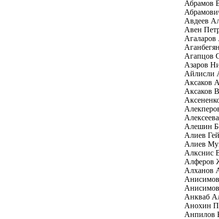
Абрамов 
Абрамови
Авдеев Ал
Авен Пет
Агаларов 
Аганбегян
Агапцов 
Азаров Н
Айлисли 
Аксаков А
Аксаков В
Аксененк
Алекперо
Алексеев
Алешин Б
Алиев Гей
Алиев Му
Алкснис 
Алферов 
Алханов 
Анисимов
Анисимов
Анкваб Ал
Анохин П
Анпилов 