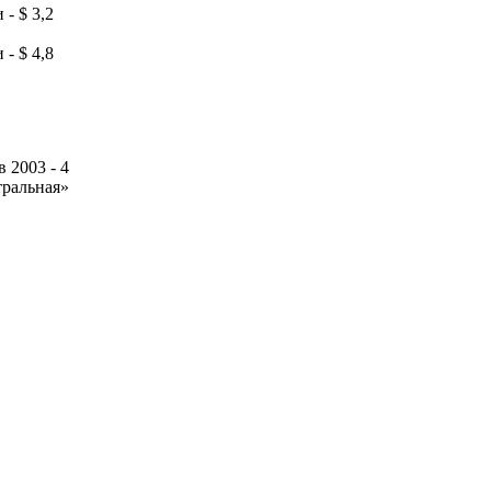
- $ 3,2
- $ 4,8
 2003 - 4
тральная»