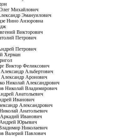
дон
 Олег Михайлович
Александр Эмануилович
дзе Нино Анзоровна
рдж
вгений Викторович
атолий Петрович
Андрей Петрович
ей Херман
ригол
рг Виктор Феликсович
 Александр Альбертович
 Александр Аронович
ко Николай Александрович
ов Николай Владимирович
Андрей Анатольевич
ндрей Иванович
лександр Александрович
 Николай Анатольевич
 Аркадий Иванович
 Андрей Юрьевич
Владимир Николаевич
ов Валерий Павлович