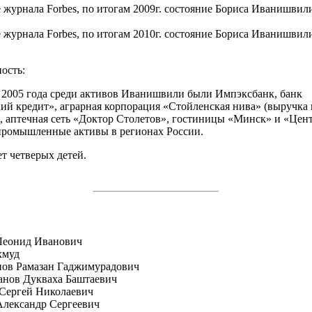
 журнала Forbes, по итогам 2009г. состояние Бориса Иванишвили 
 журнала Forbes, по итогам 2010г. состояние Бориса Иванишвили 
ость:
 2005 года среди активов Иванишвили были Импэксбанк, банк
ий кредит», аграрная корпорация «Стойленская нива» (выручка в
), аптечная сеть «Доктор Столетов», гостиницы «Минск» и «Цен
промышленные активы в регионах России.
ет четверых детей.
Леонид Иванович
хмуд
пов Рамазан Гаджимурадович
анов Дукваха Баштаевич
Сергей Николаевич
лександр Сергеевич