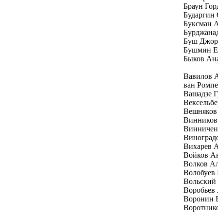
Браун Гор
Бударгин
Буксман 
Бурджана
Буш Джо
Бушмин Е
Быков Ан
Вавилов 
ван Ромп
Вашадзе Г
Вексельбе
Вешняков
Винников
Винничен
Виноград
Вихарев 
Войков А
Волков А
Волобуев
Вольский
Воробьев
Воронин 
Воротник