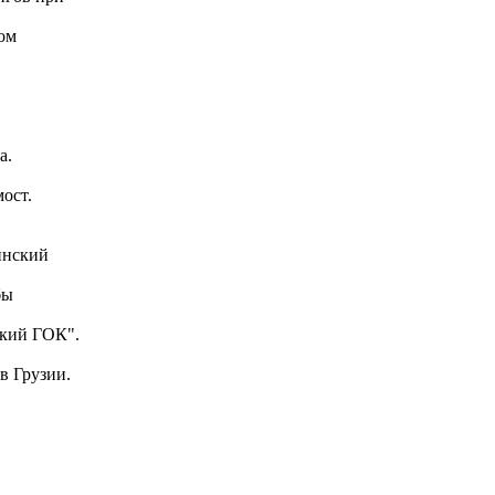
ом
а.
ост.
инский
бы
ский ГОК".
в Грузии.