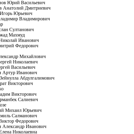
нов Юрий Васильевич
в Анатолий Дмитриевич
 Игорь Юрьевич
Владимир Владимирович
ар
слан Султанович
жад Махмуд
Николай Иванович
митрий Федорович
Александр Михайлович
ергей Николаевич
ргей Васильевич
н Артур Иванович
Зейнулла Абдулгалимович
рат Викторович
жо
Вадим Викторович
рманбек Салиевич
озе
ий Михаил Юрьевич
амиль Салманович
 Виктор Федорович
н Александр Иванович
Елена Николаевна