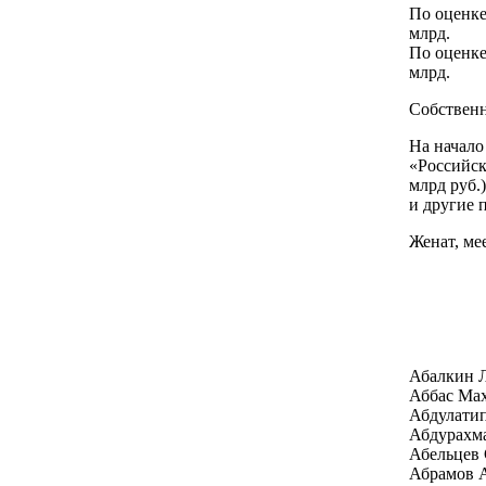
По оценке
млрд.
По оценке
млрд.
Собственн
На начало
«Российск
млрд руб.
и другие 
Женат, ме
Абалкин 
Аббас Ма
Абдулати
Абдурахм
Абельцев 
Абрамов А