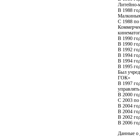
Литейно-м
В 1988 го
Малкиным
С 1988 по
Коммерче
кинематог
В 1990 го
В 1990 го
В 1992 го
В 1994 го
В 1994 го
В 1995 го
Был учред
ГОК»
В 1997 го
управлят
В 2000 го
С 2003 по
В 2004 го
В 2004 го
В 2002 го
В 2006 го
Данные о 