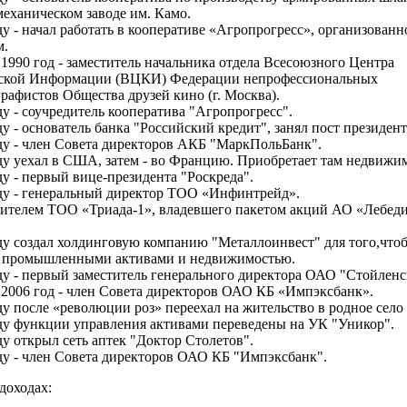
еханическом заводе им. Камо.
ду - начал работать в кооперативе «Агропрогресс», организованн
.
 1990 год - заместитель начальника отдела Всесоюзного Центра
ской Информации (ВЦКИ) Федерации непрофессиональных
рафистов Общества друзей кино (г. Москва).
ду - соучредитель кооператива "Агропрогресс".
ду - основатель банка "Российский кредит", занял пост президент
ду - член Совета директоров АКБ "МаркПольБанк".
ду уехал в США, затем - во Францию. Приобретает там недвижим
ду - первый вице-президента "Роскреда".
ду - генеральный директор ТОО «Инфинтрейд».
ителем ТОО «Триада-1», владевшего пакетом акций АО «Лебед
ду создал холдинговую компанию "Металлоинвест" для того,что
ь промышленными активами и недвижимостью.
ду - первый заместитель генерального директора ОАО "Стойлен
 2006 год - член Совета директоров ОАО КБ «Импэксбанк».
ду после «революции роз» переехал на жительство в родное село 
ду функции управления активами переведены на УК "Уникор".
ду открыл сеть аптек "Доктор Столетов".
ду - член Совета директоров ОАО КБ "Импэксбанк".
доходах: