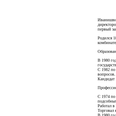
Иванишвил
директоро
первый за
Родился 1
комбинате
Образован
В 1980 го
государст
С 1982 по
вопросов.
Кандидат 
Профессио
С 1974 по
подсобны
Работал в
Торговал 
В 1980 го