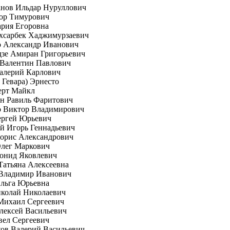
анов Ильдар Нуруллович
гор Тимурович
рия Егоровна
хсарбек Хаджимурзаевич
о Александр Иванович
зе Амиран Григорьевич
 Валентин Павлович
алерий Карлович
е Гевара) Эрнесто
ерт Майкл
н Равиль Фаритович
о Виктор Владимирович
ергей Юрьевич
й Игорь Геннадьевич
орис Александрович
Олег Маркович
онид Яковлевич
Татьяна Алексеевна
 Владимир Иванович
Ольга Юрьевна
иколай Николаевич
Михаил Сергеевич
лексей Васильевич
вел Сергеевич
ов Валерий Васильевич