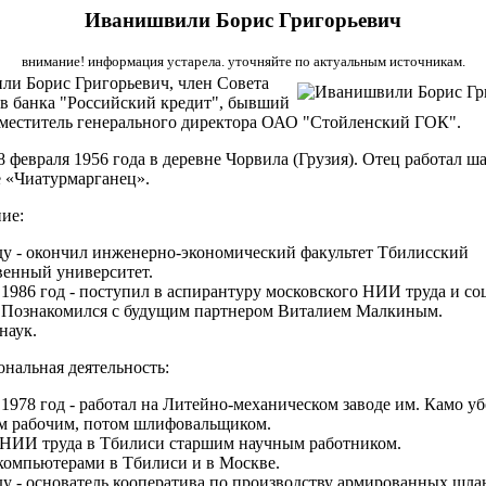
Иванишвили Борис Григорьевич
внимание! информация устарела. уточняйте по актуальным источникам.
и Борис Григорьевич, член Совета
в банка "Российский кредит", бывший
меститель генерального директора ОАО "Стойленский ГОК".
8 февраля 1956 года в деревне Чорвила (Грузия). Отец работал ш
 «Чиатурмарганец».
ие:
ду - окончил инженерно-экономический факультет Тбилисский
венный университет.
 1986 год - поступил в аспирантуру московского НИИ труда и с
 Познакомился с будущим партнером Виталием Малкиным.
наук.
нальная деятельность:
 1978 год - работал на Литейно-механическом заводе им. Камо у
м рабочим, потом шлифовальщиком.
 НИИ труда в Тбилиси старшим научным работником.
компьютерами в Тбилиси и в Москве.
ду - основатель кооператива по производству армированных шла