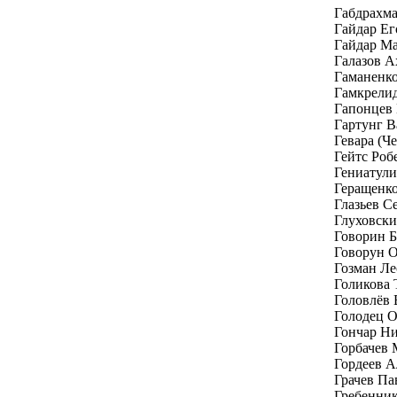
Габдрахм
Гайдар Е
Гайдар Ма
Галазов А
Гаманенк
Гамкрелид
Гапонцев
Гартунг В
Гевара (Ч
Гейтс Роб
Гениатули
Геращенк
Глазьев С
Глуховски
Говорин Б
Говорун 
Гозман Ле
Голикова 
Головлёв
Голодец 
Гончар Н
Горбачев 
Гордеев А
Грачев Па
Гребенник