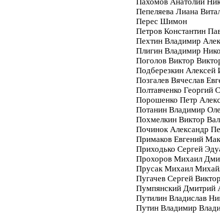
Пахомов Анатолий Ник
Пепеляева Лиана Вита
Перес Шимон
Петров Константин Па
Пехтин Владимир Алек
Плигин Владимир Ник
Поголов Виктор Викто
Подберезкин Алексей 
Позгалев Вячеслав Евг
Полтавченко Георгий 
Порошенко Петр Алек
Потанин Владимир Ол
Похмелкин Виктор Вал
Починок Александр П
Примаков Евгений Ма
Приходько Сергей Эду
Прохоров Михаил Дми
Прусак Михаил Михай
Пугачев Сергей Викто
Пумпянский Дмитрий 
Путилин Владислав Ни
Путин Владимир Влад