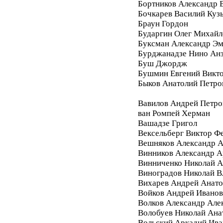
Бортников Александр 
Бочкарев Василий Куз
Браун Гордон
Бударгин Олег Михайл
Буксман Александр Э
Бурджанадзе Нино Ан
Буш Джордж
Бушмин Евгений Викт
Быков Анатолий Петро
Вавилов Андрей Петро
ван Ромпей Херман
Вашадзе Григол
Вексельберг Виктор Ф
Вешняков Александр А
Винников Александр 
Винниченко Николай А
Виноградов Николай 
Вихарев Андрей Анато
Войков Андрей Ивано
Волков Александр Але
Волобуев Николай Ана
Вольский Аркадий Ива