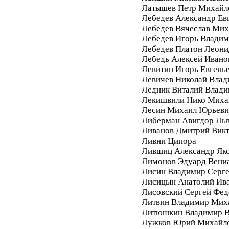
Латышев Петр Михайл
Лебедев Александр Ев
Лебедев Вячеслав Мих
Лебедев Игорь Влади
Лебедев Платон Леони
Лебедь Алексей Ивано
Левитин Игорь Евгень
Левичев Николай Вла
Ледник Виталий Влад
Лекишвили Нико Миха
Лесин Михаил Юрьеви
Либерман Авигдор Ль
Ливанов Дмитрий Вик
Ливни Ципора
Лившиц Александр Як
Лимонов Эдуард Вени
Лисин Владимир Серг
Лисицын Анатолий Ив
Лисовский Сергей Фе
Литвин Владимир Мих
Литюшкин Владимир В
Лужков Юрий Михайл