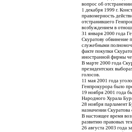
вопрос об отстранении
1 декабря 1999 г. Кон
правомерность действи
отстранившего Генпрок
возбуждением в отноше
31 января 2000 года Г
Скуратову обвинение п
служебными полномочи
факте покупки Скурато
иностранной фирмы че
В марте 2000 года Ску
президентских выборах
голосов.
11 мая 2001 года угол
Генпрокурора было пр
19 ноября 2001 года б
Народного Хурала Буря
28 ноября парламент Б
назначении Скуратова 
В настоящее время воз
развитию правовых тех
26 августа 2003 года з