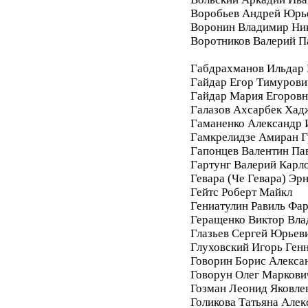
Воробьев Андрей Юрь
Воронин Владимир Ни
Воротников Валерий П
Габдрахманов Ильдар
Гайдар Егор Тимурови
Гайдар Мария Егоровн
Галазов Ахсарбек Хад
Гаманенко Александр 
Гамкрелидзе Амиран Г
Гапонцев Валентин Па
Гартунг Валерий Карл
Гевара (Че Гевара) Эр
Гейтс Роберт Майкл
Гениатулин Равиль Фа
Геращенко Виктор Вл
Глазьев Сергей Юрьев
Глуховский Игорь Ген
Говорин Борис Алекса
Говорун Олег Маркови
Гозман Леонид Яковле
Голикова Татьяна Алек