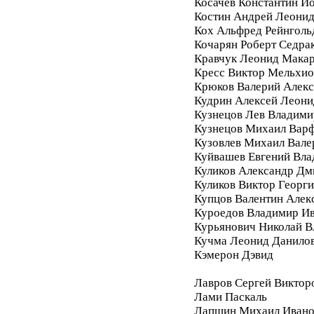
Косачев Константин И
Костин Андрей Леони
Кох Альфред Рейнголь
Кочарян Роберт Седра
Кравчук Леонид Мака
Кресс Виктор Мельхи
Крюков Валерий Алек
Кудрин Алексей Леони
Кузнецов Лев Владими
Кузнецов Михаил Вар
Кузовлев Михаил Вале
Куйвашев Евгений Вл
Куликов Александр Дм
Куликов Виктор Георг
Купцов Валентин Алек
Куроедов Владимир И
Курьянович Николай 
Кучма Леонид Данило
Кэмерон Дэвид
Лавров Сергей Виктор
Лами Паскаль
Лапшин Михаил Ивано