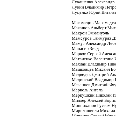
Лукашенко Александр 
Лукин Владимир Петр
Луценко Юрий Виталь
Магомедов Магомедса
Макашов Альберт Мих
Макрон Эммануэль
Мамсуров Таймураз Д
Мамут Александр Лео
Манасир Зияд
Марков Сергей Алекса
Матвиенко Валентина 
Махлай Владимир Ник
Машковцев Михаил Бо
Медведев Дмитрий Ан
Мединский Владимир 
Мезенцев Дмитрий Фе
Меркель Ангела
Меркушкин Николай И
Миллер Алексей Бори
Минниханов Рустам Н
Мирилашвили Михаил
Миронов Сергей Миха