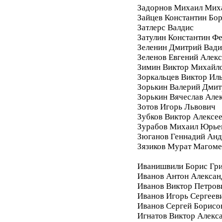
Задорнов Михаил Мих
Зайцев Константин Бо
Затлерс Валдис
Затулин Константин Ф
Зеленин Дмитрий Вад
Зеленов Евгений Алек
Зимин Виктор Михайл
Зоркальцев Виктор Ил
Зорькин Валерий Дмит
Зорькин Вячеслав Але
Зотов Игорь Львович
Зубков Виктор Алексе
Зурабов Михаил Юрье
Зюганов Геннадий Анд
Зязиков Мурат Магом
Иванишвили Борис Гри
Иванов Антон Алексан
Иванов Виктор Петров
Иванов Игорь Сергеев
Иванов Сергей Борисо
Игнатов Виктор Алекс