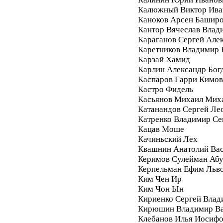
Калюжный Виктор Ива
Каноков Арсен Башир
Кантор Вячеслав Влад
Караганов Сергей Але
Каретников Владимир
Карзай Хамид
Карлин Александр Бог
Каспаров Гарри Кимо
Кастро Фидель
Касьянов Михаил Мих
Катанандов Сергей Ле
Катренко Владимир С
Кацав Моше
Качиньский Лех
Квашнин Анатолий Ва
Керимов Сулейман Аб
Керпельман Ефим Льв
Ким Чен Ир
Ким Чон Ын
Кириенко Сергей Влад
Кирюшин Владимир Ва
Клебанов Илья Иосиф