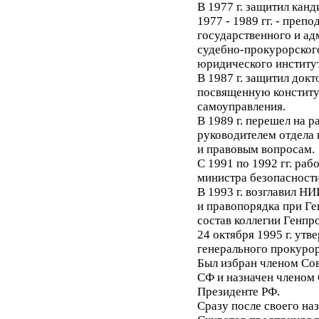
В 1977 г. защитил кан
1977 - 1989 гг. - преп
государственного и ад
судебно-прокурорского
юридического институт
В 1987 г. защитил док
посвященную констит
самоуправления.
В 1989 г. перешел на 
руководителем отдела
и правовым вопросам.
С 1991 по 1992 гг. ра
министра безопасности
В 1993 г. возглавил Н
и правопорядка при Ге
состав коллегии Генпр
24 октября 1995 г. ут
генерального прокурор
Был избран членом Со
СФ и назначен членом 
Президенте РФ.
Сразу после своего на