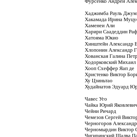
Фурсенко Андрей Але
Хаджимба Рауль Джум
Хакамада Ирина Муцу
Хаменеи Али
Харири Саадеддин Ра
Хатояма Юкио
Хинштейн Александр Е
Хлопонин Александр Г
Хованская Галина Пет
Ходорковский Михаил
Хооп Схеффер Яап де
Христенко Виктор Бор
Ху Цзиньтао
Худайнатов Эдуард Ю
Чавес Уго
Чайка Юрий Яковлеви
Чейни Ричард
Чемезов Сергей Викто
Черногоров Александ
Черномырдин Виктор 
Чигиринский Шалва П