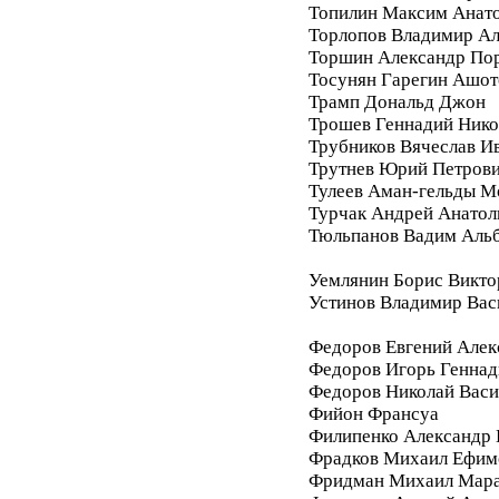
Топилин Максим Анат
Торлопов Владимир А
Торшин Александр По
Тосунян Гарегин Ашот
Трамп Дональд Джон
Трошев Геннадий Нико
Трубников Вячеслав И
Трутнев Юрий Петров
Тулеев Аман-гельды М
Турчак Андрей Анатол
Тюльпанов Вадим Аль
Уемлянин Борис Викто
Устинов Владимир Вас
Федоров Евгений Алек
Федоров Игорь Геннад
Федоров Николай Васи
Фийон Франсуа
Филипенко Александр 
Фрадков Михаил Ефим
Фридман Михаил Мара