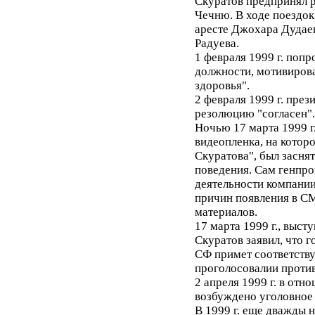
Скуратов предпринял 
Чечню. В ходе поездок
аресте Джохара Дудае
Радуева.
1 февраля 1999 г. поп
должности, мотивиров
здоровья".
2 февраля 1999 г. през
резолюцию "согласен".
Ночью 17 марта 1999 г
видеопленка, на котор
Скуратова", был заснят
поведения. Сам генпро
деятельности компании
причин появления в 
материалов.
17 марта 1999 г., выст
Скуратов заявил, что г
СФ примет соответств
проголосовалии против
2 апреля 1999 г. в от
возбуждено уголовное 
В 1999 г. еще дважды 