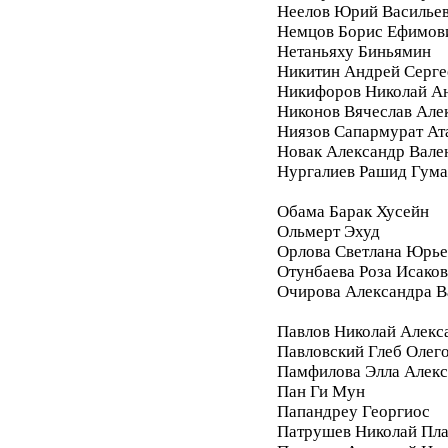
Неелов Юрий Василье
Немцов Борис Ефимов
Нетаньяху Биньямин
Никитин Андрей Серге
Никифоров Николай А
Никонов Вячеслав Але
Ниязов Сапармурат Ат
Новак Александр Вале
Нургалиев Рашид Гум
Обама Барак Хусейн
Ольмерт Эхуд
Орлова Светлана Юрье
Отунбаева Роза Исако
Очирова Александра В
Павлов Николай Алекс
Павловский Глеб Олег
Памфилова Элла Алекс
Пан Ги Мун
Папандреу Георгиос
Патрушев Николай Пл