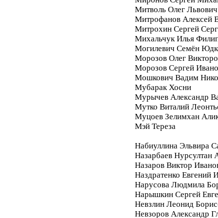
Митволь Олег Львович
Митрофанов Алексей 
Митрохин Сергей Серг
Михальчук Илья Фили
Могилевич Семён Юдк
Морозов Олег Викторо
Морозов Сергей Иван
Мошкович Вадим Нико
Мубарак Хосни
Мурычев Александр В
Мутко Виталий Леонть
Муцоев Зелимхан Али
Мэй Тереза
Набиуллина Эльвира С
Назарбаев Нурсултан 
Назаров Виктор Ивано
Наздратенко Евгений 
Нарусова Людмила Бо
Нарышкин Сергей Евг
Невзлин Леонид Борис
Невзоров Александр Г