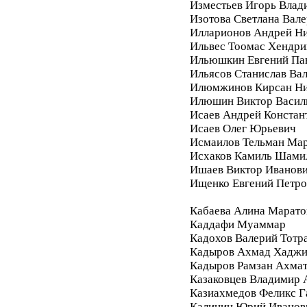
Изместьев Игорь Влад
Изотова Светлана Вале
Илларионов Андрей Ни
Ильвес Тоомас Хендри
Ильюшкин Евгений Па
Ильясов Станислав Ва
Илюмжинов Кирсан Ни
Илюшин Виктор Васил
Исаев Андрей Констан
Исаев Олег Юрьевич
Исмаилов Тельман Ма
Исхаков Камиль Шами
Ишаев Виктор Иванов
Ищенко Евгений Петро
Кабаева Алина Марато
Каддафи Муаммар
Кадохов Валерий Тотр
Кадыров Ахмад Хадж
Кадыров Рамзан Ахма
Казаковцев Владимир 
Казиахмедов Феликс 
Калинин Юрий Иванов