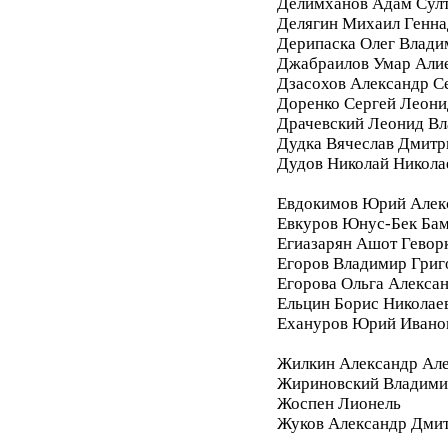
Делимханов Адам Сул
Делягин Михаил Генна
Дерипаска Олег Влади
Джабраилов Умар Али
Дзасохов Александр С
Доренко Сергей Леони
Драчевский Леонид В
Дудка Вячеслав Дмитр
Дудов Николай Никола
Евдокимов Юрий Алек
Евкуров Юнус-Бек Бам
Егиазарян Ашот Гевор
Егоров Владимир Григ
Егорова Ольга Алекса
Ельцин Борис Николае
Ехануров Юрий Ивано
Жилкин Александр Ал
Жириновский Владими
Жоспен Лионель
Жуков Александр Дми