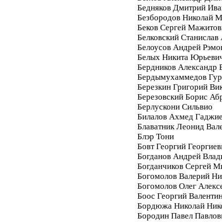
Бедняков Дмитрий Ива
Безбородов Николай 
Беков Сергей Мажитов
Белковский Станислав
Белоусов Андрей Рэмо
Белых Никита Юрьеви
Бердников Александр 
Бердымухаммедов Гур
Березкин Григорий Ви
Березовский Борис Аб
Берлускони Сильвио
Билалов Ахмед Гаджи
Блаватник Леонид Вал
Блэр Тони
Бовт Георгий Георгиев
Богданов Андрей Вла
Богданчиков Сергей М
Богомолов Валерий Ни
Богомолов Олег Алекс
Боос Георгий Валенти
Бордюжа Николай Ник
Бородин Павел Павлов