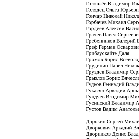
Головлёв Владимир Ив
Голодец Ольга Юрьевн
Гончар Николай Никол
Горбачев Михаил Серг
Гордеев Алексей Васи
Грачев Павел Сергееви
Гребенников Валерий 
Греф Герман Оскарови
Грибаускайте Даля
Громов Борис Всеволо
Грудинин Павел Никол
Груздев Владимир Сер
Грызлов Борис Вячесл
Гудков Геннадий Влад
Гукасян Аркадий Арш
Гундяев Владимир Ми
Гусинский Владимир А
Густов Вадим Анатоль
Дарькин Сергей Миха
Дворкович Аркадий В
Дворников Денис Вла