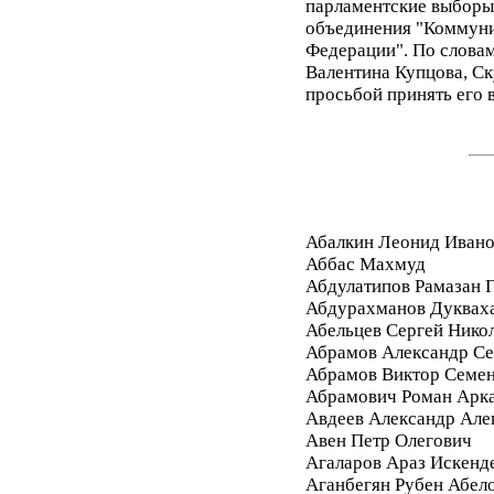
парламентские выборы 
объединения "Коммуни
Федерации". По слова
Валентина Купцова, Ск
просьбой принять его 
Абалкин Леонид Иван
Аббас Махмуд
Абдулатипов Рамазан
Абдурахманов Дуквах
Абельцев Сергей Нико
Абрамов Александр Се
Абрамов Виктор Семе
Абрамович Роман Арк
Авдеев Александр Але
Авен Петр Олегович
Агаларов Араз Искенд
Аганбегян Рубен Абел