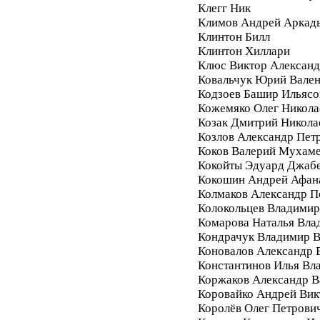
Клегг Ник
Климов Андрей Аркад
Клинтон Билл
Клинтон Хиллари
Клюс Виктор Алексан
Ковальчук Юрий Вале
Кодзоев Башир Ильясо
Кожемяко Олег Никола
Козак Дмитрий Никола
Козлов Александр Пет
Коков Валерий Мухам
Кокойты Эдуард Джаб
Кокошин Андрей Афан
Колмаков Александр П
Колокольцев Владимир
Комарова Наталья Вла
Кондрачук Владимир В
Коновалов Александр 
Константинов Илья Вл
Коржаков Александр В
Коровайко Андрей Вик
Королёв Олег Петрови