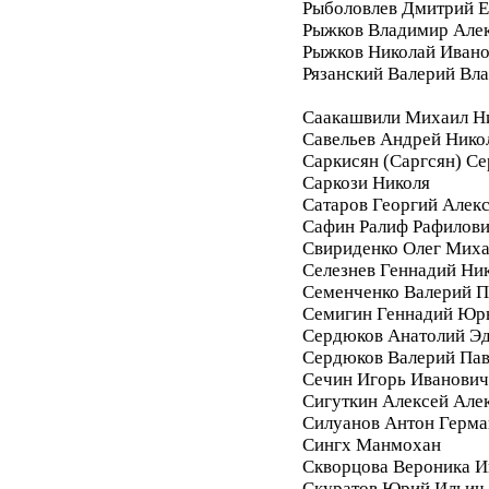
Рыболовлев Дмитрий Е
Рыжков Владимир Але
Рыжков Николай Иван
Рязанский Валерий Вл
Саакашвили Михаил Н
Савельев Андрей Нико
Саркисян (Саргсян) С
Саркози Николя
Сатаров Георгий Алек
Сафин Ралиф Рафилов
Свириденко Олег Мих
Селезнев Геннадий Ни
Семенченко Валерий П
Семигин Геннадий Юр
Сердюков Анатолий Э
Сердюков Валерий Па
Сечин Игорь Иванович
Сигуткин Алексей Але
Силуанов Антон Герма
Сингх Манмохан
Скворцова Вероника И
Скуратов Юрий Ильич