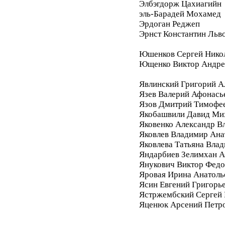
Элбэгдорж Цахиагийн
эль-Барадей Мохамед
Эрдоган Реджеп
Эрнст Константин Льв
Юшенков Сергей Нико
Ющенко Виктор Андре
Явлинский Григорий А
Язев Валерий Афонась
Язов Дмитрий Тимофе
Якобашвили Давид Ми
Яковенко Александр В
Яковлев Владимир Ана
Яковлева Татьяна Вла
Яндарбиев Зелимхан 
Янукович Виктор Фед
Яровая Ирина Анатоль
Ясин Евгений Григорь
Ястржембский Сергей
Яценюк Арсений Петр