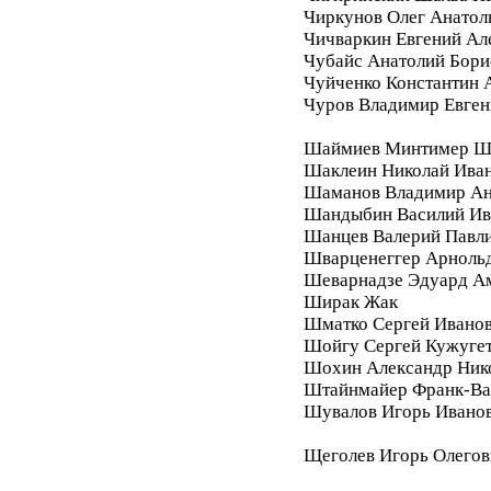
Чиркунов Олег Анатол
Чичваркин Евгений Ал
Чубайс Анатолий Бори
Чуйченко Константин 
Чуров Владимир Евген
Шаймиев Минтимер Ш
Шаклеин Николай Ива
Шаманов Владимир Ан
Шандыбин Василий Ив
Шанцев Валерий Павл
Шварценеггер Арноль
Шеварнадзе Эдуард А
Ширак Жак
Шматко Сергей Ивано
Шойгу Сергей Кужуге
Шохин Александр Ник
Штайнмайер Франк-Ва
Шувалов Игорь Ивано
Щеголев Игорь Олегов