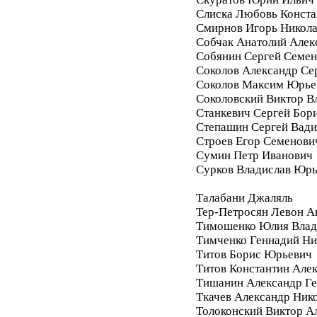
Слиска Любовь Конста
Смирнов Игорь Никол
Собчак Анатолий Алек
Собянин Сергей Семе
Соколов Александр Се
Соколов Максим Юрье
Соколовский Виктор В
Станкевич Сергей Бор
Степашин Сергей Вад
Строев Егор Семенови
Сумин Петр Иванович
Сурков Владислав Юр
Талабани Джаляль
Тер-Петросян Левон А
Тимошенко Юлия Влад
Тимченко Геннадий Ни
Титов Борис Юрьевич
Титов Константин Але
Тишанин Александр Ге
Ткачев Александр Ник
Толоконский Виктор А