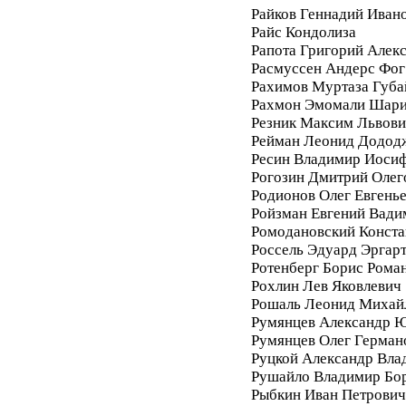
Райков Геннадий Иван
Райс Кондолиза
Рапота Григорий Алек
Расмуссен Андерс Фог
Рахимов Муртаза Губа
Рахмон Эмомали Шар
Резник Максим Львови
Рейман Леонид Додод
Ресин Владимир Иоси
Рогозин Дмитрий Олег
Родионов Олег Евгень
Ройзман Евгений Вади
Ромодановский Конста
Россель Эдуард Эргар
Ротенберг Борис Рома
Рохлин Лев Яковлевич
Рошаль Леонид Михай
Румянцев Александр 
Румянцев Олег Герман
Руцкой Александр Вла
Рушайло Владимир Бо
Рыбкин Иван Петрович