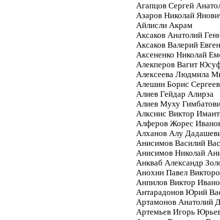
Агапцов Сергей Анато
Азаров Николай Янови
Айлисли Акрам
Аксаков Анатолий Ген
Аксаков Валерий Евге
Аксененко Николай Ем
Алекперов Вагит Юсу
Алексеева Людмила М
Алешин Борис Сергее
Алиев Гейдар Алирза
Алиев Муху Гимбатов
Алкснис Виктор Имант
Алферов Жорес Ивано
Алханов Алу Дадашев
Анисимов Василий Вас
Анисимов Николай Ан
Анкваб Александр Зол
Анохин Павел Викторо
Анпилов Виктор Ивано
Антарадонов Юрий Ва
Артамонов Анатолий 
Артемьев Игорь Юрье