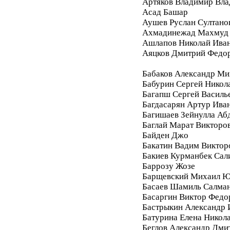
Артяков Владимир Вл
Асад Башар
Аушев Руслан Султано
Ахмадинежад Махмуд
Ашлапов Николай Ива
Аяцков Дмитрий Федо
Бабаков Александр Ми
Бабурин Сергей Никол
Багапш Сергей Василь
Багдасарян Артур Ива
Багишаев Зейнулла Аб
Баглай Марат Викторо
Байден Джо
Бакатин Вадим Виктор
Бакиев Курманбек Сал
Баррозу Жозе
Барщевский Михаил Ю
Басаев Шамиль Салма
Басаргин Виктор Федо
Бастрыкин Александр 
Батурина Елена Никол
Беглов Александр Дми