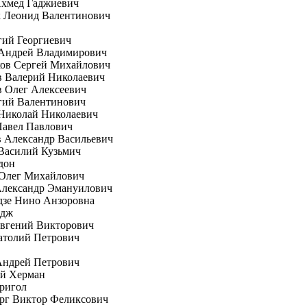
Ахмед Гаджиевич
к Леонид Валентинович
гий Георгиевич
 Андрей Владимирович
ков Сергей Михайлович
в Валерий Николаевич
 Олег Алексеевич
гий Валентинович
Николай Николаевич
Павел Павлович
 Александр Васильевич
Василий Кузьмич
дон
 Олег Михайлович
Александр Эмануилович
дзе Нино Анзоровна
рдж
вгений Викторович
атолий Петрович
Андрей Петрович
ей Херман
ригол
рг Виктор Феликсович