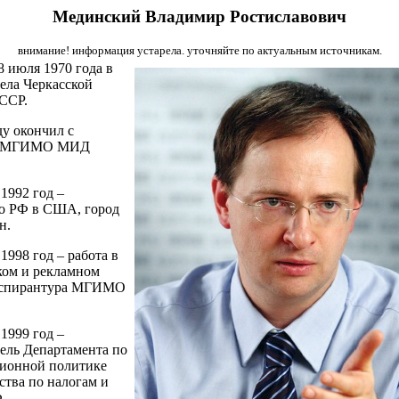
Мединский Владимир Ростиславович
внимание! информация устарела. уточняйте по актуальным источникам.
8 июля 1970 года в
ела Черкасской
ССР.
ду окончил с
м МГИМО МИД
1992 год –
о РФ в США, город
н.
1998 год – работа в
ком и рекламном
 аспирантура МГИМО
1999 год –
ель Департамента по
ионной политике
тва по налогам и
.