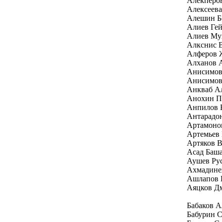
Алекперо
Алексеев
Алешин Б
Алиев Гей
Алиев Му
Алкснис 
Алферов 
Алханов 
Анисимов
Анисимов
Анкваб Ал
Анохин П
Анпилов 
Антарадо
Артамоно
Артемьев
Артяков 
Асад Баш
Аушев Ру
Ахмадине
Ашлапов 
Аяцков Д
Бабаков 
Бабурин С