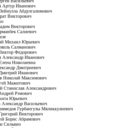
ргей Васильевич
н Артур Иванович
Зейнулла Абдулгалимович
рат Викторович
жо
Вадим Викторович
рманбек Салиевич
озе
ий Михаил Юрьевич
амиль Салманович
 Виктор Федорович
н Александр Иванович
Елена Николаевна
ександр Дмитриевич
 Дмитрий Иванович
ов Николай Максимович
ргей Мажитович
й Станислав Александрович
Андрей Рэмович
кита Юрьевич
 Александр Васильевич
аммедов Гурбангулы Мяликкулиевич
Григорий Викторович
ий Борис Абрамович
ни Сильвио