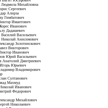
в Вагит Юсуфович
а Людмила Михайловна
орис Сергеевич
дар Алирза
ху Гимбатович
Виктор Имантович
Жорес Иванович
Алу Дадашевич
 Василий Васильевич
 Николай Анисимович
ександр Золотинскович
авел Викторович
Виктор Иванович
нов Юрий Васильевич
в Анатолий Дмитриевич
 Игорь Юрьевич
Владимир Владимирович
ар
слан Султанович
жад Махмуд
Николай Иванович
митрий Федорович
Александр Михайлович
ергей Николаевич