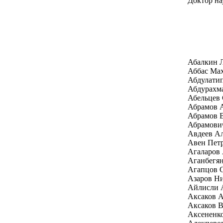
Доктор на
Абалкин 
Аббас Ма
Абдулати
Абдурахм
Абельцев 
Абрамов А
Абрамов 
Абрамови
Авдеев Ал
Авен Пет
Агаларов 
Аганбегян
Агапцов 
Азаров Н
Айлисли 
Аксаков А
Аксаков В
Аксененк