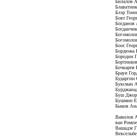
Билалов 
Блаватни
Блэр Тони
Бовт Геор
Богданов
Богданчи
Богомоло
Богомолов
Боос Геор
Бордюжа 
Бородин 
Бортников
Бочкарев 
Браун Гор
Бударгин
Буксман 
Бурджана
Буш Джо
Бушмин Е
Быков Ан
Вавилов 
ван Ромп
Вашадзе Г
Вексельбе