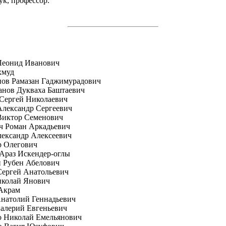
ук, профессор.
Леонид Иванович
хмуд
пов Рамазан Гаджимурадович
анов Дукваха Баштаевич
Сергей Николаевич
лександр Сергеевич
Виктор Семенович
ч Роман Аркадьевич
ександр Алексеевич
р Олегович
Араз Искендер-оглы
 Рубен Абелович
Сергей Анатольевич
иколай Янович
Акрам
натолий Геннадьевич
алерий Евгеньевич
о Николай Емельянович