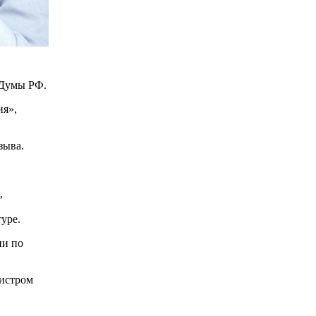
 Думы РФ.
ия»,
зыва.
,
уре.
ии по
нистром