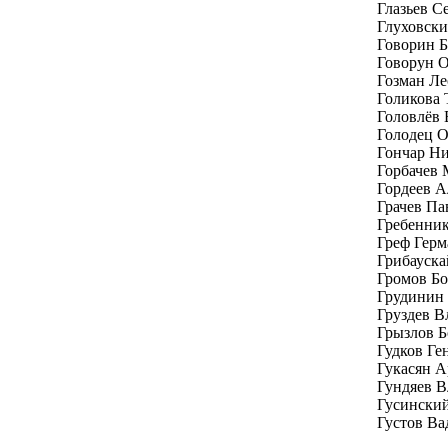
Глазьев С
Глуховски
Говорин Б
Говорун 
Гозман Ле
Голикова 
Головлёв
Голодец 
Гончар Н
Горбачев 
Гордеев А
Грачев Па
Гребенник
Греф Герм
Грибауска
Громов Бо
Грудинин
Груздев В
Грызлов Б
Гудков Г
Гукасян 
Гундяев 
Гусински
Густов Ва