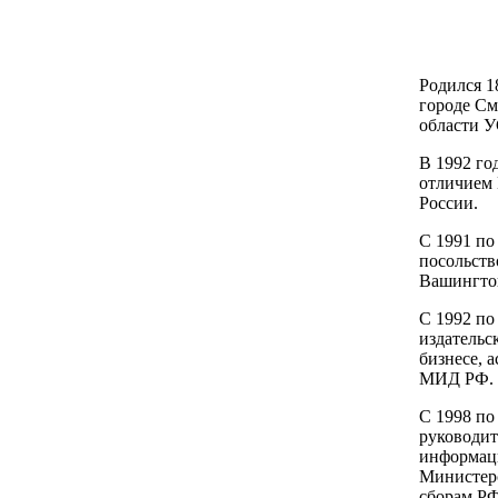
Родился 1
городе См
области У
В 1992 го
отличие
России.
С 1991 по 
посольств
Вашингто
С 1992 по 
издательс
бизнесе,
МИД РФ.
С 1998 по 
руководит
информац
Министерс
сборам РФ