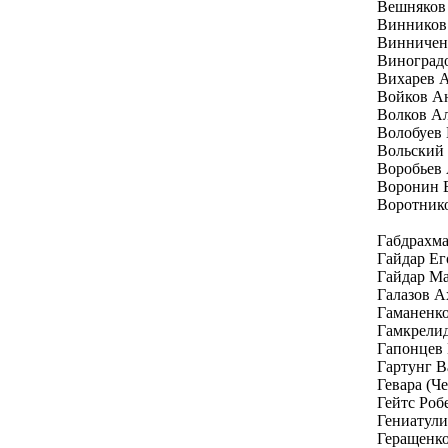
Вешняков
Винников
Винничен
Виноград
Вихарев 
Войков А
Волков А
Волобуев
Вольский
Воробьев
Воронин 
Воротник
Габдрахм
Гайдар Е
Гайдар Ма
Галазов А
Гаманенк
Гамкрелид
Гапонцев
Гартунг В
Гевара (Ч
Гейтс Роб
Гениатули
Геращенк