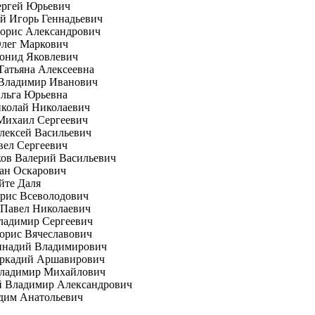
ергей Юрьевич
й Игорь Геннадьевич
орис Александрович
Олег Маркович
онид Яковлевич
Татьяна Алексеевна
 Владимир Иванович
Ольга Юрьевна
иколай Николаевич
Михаил Сергеевич
лексей Васильевич
вел Сергеевич
ов Валерий Васильевич
ан Оскарович
йте Даля
рис Всеволодович
 Павел Николаевич
ладимир Сергеевич
орис Вячеславович
еннадий Владимирович
Аркадий Аршавирович
Владимир Михайлович
й Владимир Александрович
дим Анатольевич