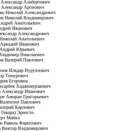
 Александр Альбертович
 Александр Аронович
ко Николай Александрович
ов Николай Владимирович
Андрей Анатольевич
ндрей Иванович
лександр Александрович
 Николай Анатольевич
 Аркадий Иванович
 Андрей Юрьевич
Владимир Николаевич
ов Валерий Павлович
анов Ильдар Нуруллович
гор Тимурович
рия Егоровна
хсарбек Хаджимурзаевич
о Александр Иванович
зе Амиран Григорьевич
 Валентин Павлович
алерий Карлович
е Гевара) Эрнесто
ерт Майкл
н Равиль Фаритович
о Виктор Владимирович