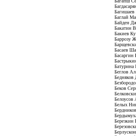
Багапш Се
Багдасаря
Багишаев 
Баглай Ма
Байден Д
Бакатин 
Бакиев Ку
Баррозу Ж
Барщевск
Басаев Ш
Басаргин
Бастрыки
Батурина 
Беглов Ал
Бедняков
Безбород
Беков Се
Белковски
Белоусов 
Белых Ни
Бердников
Бердымух
Березкин 
Березовск
Берлуско