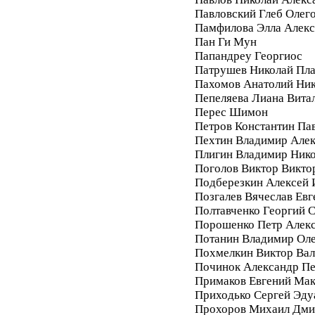
Павловский Глеб Олег
Памфилова Элла Алекс
Пан Ги Мун
Папандреу Георгиос
Патрушев Николай Пл
Пахомов Анатолий Ник
Пепеляева Лиана Вита
Перес Шимон
Петров Константин Па
Пехтин Владимир Алек
Плигин Владимир Ник
Поголов Виктор Викто
Подберезкин Алексей 
Позгалев Вячеслав Евг
Полтавченко Георгий 
Порошенко Петр Алек
Потанин Владимир Ол
Похмелкин Виктор Вал
Починок Александр П
Примаков Евгений Ма
Приходько Сергей Эду
Прохоров Михаил Дми