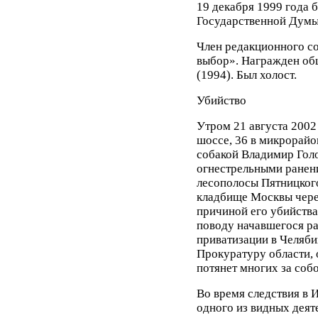
19 декабря 1999 года 
Государственной Думы 
Член редакционного с
выбор». Награжден о
(1994). Был холост.
Убийство
Утром 21 августа 2002
шоссе, 36 в микрорайо
собакой Владимир Голо
огнестрельными ранени
лесополосы Пятницког
кладбище Москвы чере
причиной его убийства
поводу начавшегося р
приватизации в Челяби
Прокуратуру области, о
потянет многих за соб
Во время следствия в 
одного из видных дея