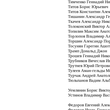
Тимченко Геннадий Ни
Титов Борис Юрьевич
Титов Константин Але
Тишанин Александр Ге
Ткачев Александр Ник
Толоконский Виктор А
Топилин Максим Анат
Торлопов Владимир А
Торшин Александр По
Тосунян Гарегин Ашот
Трамп Дональд Джон
Трошев Геннадий Нико
Трубников Вячеслав И
Трутнев Юрий Петров
Тулеев Аман-гельды М
Турчак Андрей Анатол
Тюльпанов Вадим Аль
Уемлянин Борис Викто
Устинов Владимир Вас
Федоров Евгений Алек
Федоров Игорь Геннад