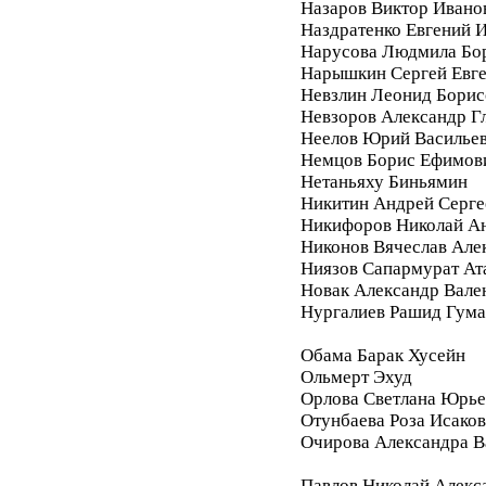
Назаров Виктор Ивано
Наздратенко Евгений 
Нарусова Людмила Бо
Нарышкин Сергей Евг
Невзлин Леонид Борис
Невзоров Александр Г
Неелов Юрий Василье
Немцов Борис Ефимов
Нетаньяху Биньямин
Никитин Андрей Серге
Никифоров Николай А
Никонов Вячеслав Але
Ниязов Сапармурат Ат
Новак Александр Вале
Нургалиев Рашид Гум
Обама Барак Хусейн
Ольмерт Эхуд
Орлова Светлана Юрье
Отунбаева Роза Исако
Очирова Александра В
Павлов Николай Алекс