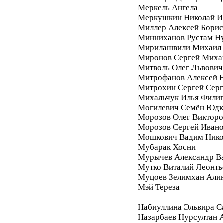
Меркель Ангела
Меркушкин Николай И
Миллер Алексей Бори
Минниханов Рустам Н
Мирилашвили Михаил
Миронов Сергей Миха
Митволь Олег Львович
Митрофанов Алексей 
Митрохин Сергей Серг
Михальчук Илья Фили
Могилевич Семён Юдк
Морозов Олег Викторо
Морозов Сергей Иван
Мошкович Вадим Нико
Мубарак Хосни
Мурычев Александр В
Мутко Виталий Леонть
Муцоев Зелимхан Али
Мэй Тереза
Набиуллина Эльвира С
Назарбаев Нурсултан 