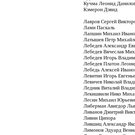
Кучма Леонид Данило
Кэмерон Дэвид
Лавров Сергей Виктор
Лами Паскаль
Лапшин Михаил Ивано
Латышев Петр Михайл
Лебедев Александр Ев
Лебедев Вячеслав Мих
Лебедев Игорь Влади
Лебедев Платон Леони
Лебедь Алексей Ивано
Левитин Игорь Евгень
Левичев Николай Вла
Ледник Виталий Влад
Лекишвили Нико Миха
Лесин Михаил Юрьеви
Либерман Авигдор Ль
Ливанов Дмитрий Вик
Ливни Ципора
Лившиц Александр Як
Лимонов Эдуард Вени