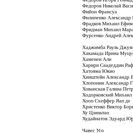
Федоров Николай Васи
Фийон Франсуа
Филипенко Александр 
Фрадков Михаил Ефим
Фридман Михаил Мара
Фурсенко Андрей Але
Хаджимба Рауль Джум
Хакамада Ирина Муцу
Хаменеи Али
Харири Саадеддин Ра
Хатояма Юкио
Хинштейн Александр Е
Хлопонин Александр Г
Хованская Галина Пет
Ходорковский Михаил
Хооп Схеффер Яап де
Христенко Виктор Бор
Ху Цзиньтао
Худайнатов Эдуард Ю
Чавес Уго