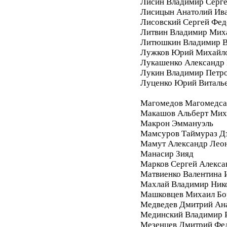
Лисин Владимир Серг
Лисицын Анатолий Ив
Лисовский Сергей Фе
Литвин Владимир Мих
Литюшкин Владимир В
Лужков Юрий Михайл
Лукашенко Александр 
Лукин Владимир Петр
Луценко Юрий Виталь
Магомедов Магомедса
Макашов Альберт Мих
Макрон Эммануэль
Мамсуров Таймураз Д
Мамут Александр Лео
Манасир Зияд
Марков Сергей Алекса
Матвиенко Валентина 
Махлай Владимир Ник
Машковцев Михаил Бо
Медведев Дмитрий Ан
Мединский Владимир 
Мезенцев Дмитрий Фе