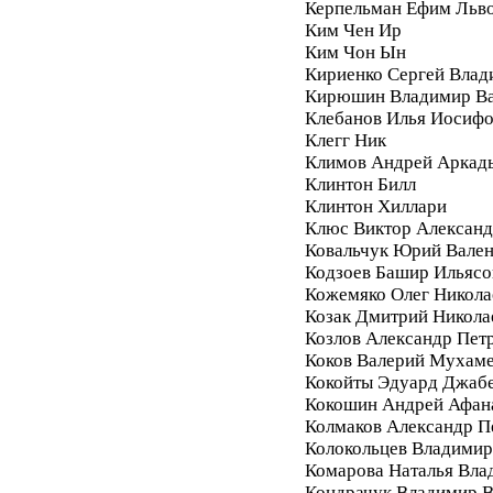
Керпельман Ефим Льв
Ким Чен Ир
Ким Чон Ын
Кириенко Сергей Влад
Кирюшин Владимир Ва
Клебанов Илья Иосиф
Клегг Ник
Климов Андрей Аркад
Клинтон Билл
Клинтон Хиллари
Клюс Виктор Алексан
Ковальчук Юрий Вале
Кодзоев Башир Ильясо
Кожемяко Олег Никола
Козак Дмитрий Никола
Козлов Александр Пет
Коков Валерий Мухам
Кокойты Эдуард Джаб
Кокошин Андрей Афан
Колмаков Александр П
Колокольцев Владимир
Комарова Наталья Вла
Кондрачук Владимир В