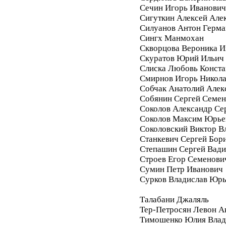
Сечин Игорь Иванович
Сигуткин Алексей Але
Силуанов Антон Герма
Сингх Манмохан
Скворцова Вероника И
Скуратов Юрий Ильич
Слиска Любовь Конста
Смирнов Игорь Никол
Собчак Анатолий Алек
Собянин Сергей Семе
Соколов Александр Се
Соколов Максим Юрье
Соколовский Виктор В
Станкевич Сергей Бор
Степашин Сергей Вад
Строев Егор Семенови
Сумин Петр Иванович
Сурков Владислав Юр
Талабани Джаляль
Тер-Петросян Левон А
Тимошенко Юлия Влад