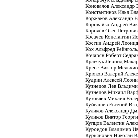
Коновалов Александр 
Константинов Илья Вл
Коржаков Александр В
Коровайко Андрей Вик
Королёв Олег Петрови
Косачев Константин И
Костин Андрей Леони
Кох Альфред Рейнголь
Кочарян Роберт Седра
Кравчук Леонид Мака
Кресс Виктор Мельхи
Крюков Валерий Алек
Кудрин Алексей Леони
Кузнецов Лев Владими
Кузнецов Михаил Вар
Кузовлев Михаил Вале
Куйвашев Евгений Вл
Куликов Александр Дм
Куликов Виктор Георг
Купцов Валентин Алек
Куроедов Владимир И
Курьянович Николай 