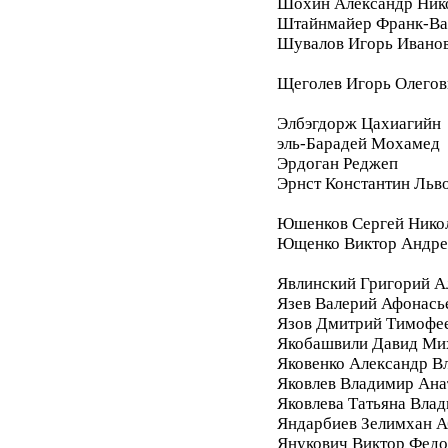
Шохин Александр Ник
Штайнмайер Франк-Ва
Шувалов Игорь Ивано
Щеголев Игорь Олегов
Элбэгдорж Цахиагийн
эль-Барадей Мохамед
Эрдоган Реджеп
Эрнст Константин Льв
Юшенков Сергей Нико
Ющенко Виктор Андре
Явлинский Григорий А
Язев Валерий Афонась
Язов Дмитрий Тимофе
Якобашвили Давид Ми
Яковенко Александр В
Яковлев Владимир Ана
Яковлева Татьяна Вла
Яндарбиев Зелимхан 
Янукович Виктор Фед