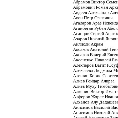
Абрамов Виктор Семе
Абрамович Роман Арк
Авдеев Александр Але
Авен Петр Олегович
Агаларов Араз Искенд
Аганбегян Рубен Абел
Агапцов Сергей Анато
Азаров Николай Янови
Айлисли Акрам
Аксаков Анатолий Ген
Аксаков Валерий Евге
Аксененко Николай Ем
Алекперов Вагит Юсу
Алексеева Людмила М
Алешин Борис Сергее
Алиев Гейдар Алирза
Алиев Муху Гимбатов
Алкснис Виктор Имант
Алферов Жорес Ивано
Алханов Алу Дадашев
Анисимов Василий Вас
Анисимов Николай Ан
Анкваб Александр Зол