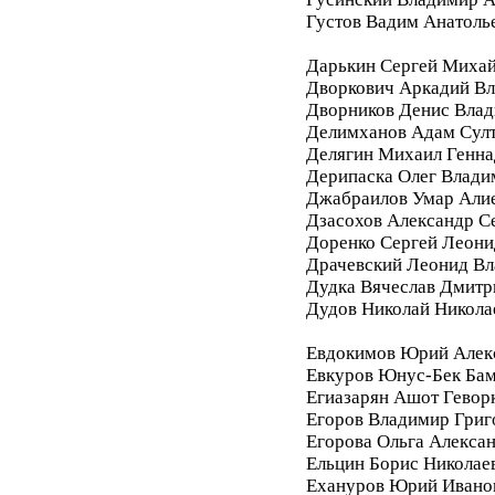
Густов Вадим Анатоль
Дарькин Сергей Миха
Дворкович Аркадий В
Дворников Денис Вла
Делимханов Адам Сул
Делягин Михаил Генна
Дерипаска Олег Влади
Джабраилов Умар Али
Дзасохов Александр С
Доренко Сергей Леони
Драчевский Леонид В
Дудка Вячеслав Дмитр
Дудов Николай Никола
Евдокимов Юрий Алек
Евкуров Юнус-Бек Бам
Егиазарян Ашот Гевор
Егоров Владимир Григ
Егорова Ольга Алекса
Ельцин Борис Николае
Ехануров Юрий Ивано