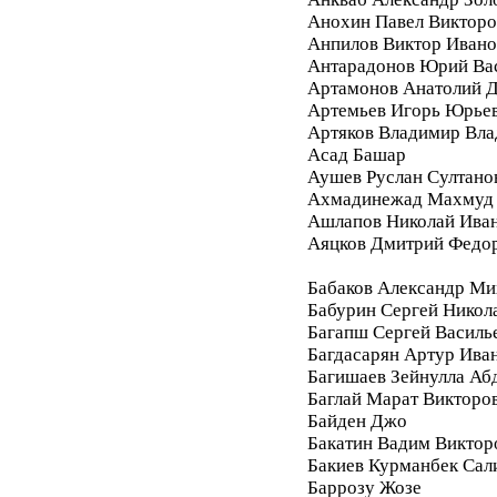
Анохин Павел Викторо
Анпилов Виктор Ивано
Антарадонов Юрий Ва
Артамонов Анатолий 
Артемьев Игорь Юрье
Артяков Владимир Вл
Асад Башар
Аушев Руслан Султано
Ахмадинежад Махмуд
Ашлапов Николай Ива
Аяцков Дмитрий Федо
Бабаков Александр Ми
Бабурин Сергей Никол
Багапш Сергей Василь
Багдасарян Артур Ива
Багишаев Зейнулла Аб
Баглай Марат Викторо
Байден Джо
Бакатин Вадим Виктор
Бакиев Курманбек Сал
Баррозу Жозе