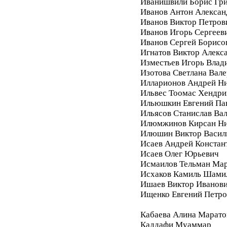
Иванишвили Борис Гри
Иванов Антон Алексан
Иванов Виктор Петров
Иванов Игорь Сергеев
Иванов Сергей Борисо
Игнатов Виктор Алекс
Изместьев Игорь Влад
Изотова Светлана Вале
Илларионов Андрей Ни
Ильвес Тоомас Хендри
Ильюшкин Евгений Па
Ильясов Станислав Ва
Илюмжинов Кирсан Ни
Илюшин Виктор Васил
Исаев Андрей Констан
Исаев Олег Юрьевич
Исмаилов Тельман Ма
Исхаков Камиль Шами
Ишаев Виктор Иванов
Ищенко Евгений Петро
Кабаева Алина Марато
Каддафи Муаммар