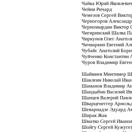
Чайка Юрий Яковлеви
Чейни Ричард
Чемезов Сергей Викто
Черногоров Александ
Черномырдин Виктор 
Чигиринский Шалва П
Чиркунов Олег Анатол
Чичваркин Евгений Ал
Чубайс Анатолий Бори
Чуйченко Константин 
Чуров Владимир Евген
Шаймиев Минтимер Ш
Шаклеин Николай Ива
Шаманов Владимир Ан
Шандыбин Василий Ив
Шанцев Валерий Павл
Шварценеггер Арноль
Шеварнадзе Эдуард А
Ширак Жак
Шматко Сергей Ивано
Шойгу Сергей Кужуге