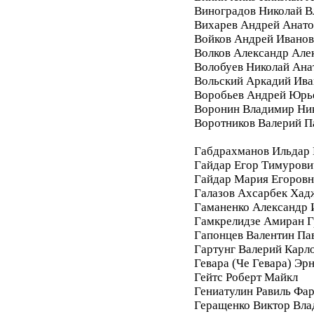
Виноградов Николай 
Вихарев Андрей Анато
Войков Андрей Ивано
Волков Александр Але
Волобуев Николай Ана
Вольский Аркадий Ива
Воробьев Андрей Юрь
Воронин Владимир Ни
Воротников Валерий П
Габдрахманов Ильдар
Гайдар Егор Тимурови
Гайдар Мария Егоровн
Галазов Ахсарбек Хад
Гаманенко Александр 
Гамкрелидзе Амиран Г
Гапонцев Валентин Па
Гартунг Валерий Карл
Гевара (Че Гевара) Эр
Гейтс Роберт Майкл
Гениатулин Равиль Фа
Геращенко Виктор Вл