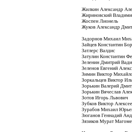
Жилкин Александр Ал
Жириновский Владими
Жоспен Лионель
Жуков Александр Дми
Задорнов Михаил Мих
Зайцев Константин Бо
Затлерс Валдис
Затулин Константин Ф
Зеленин Дмитрий Вад
Зеленов Евгений Алек
Зимин Виктор Михайл
Зоркальцев Виктор Ил
Зорькин Валерий Дмит
Зорькин Вячеслав Але
Зотов Игорь Львович
Зубков Виктор Алексе
Зурабов Михаил Юрье
Зюганов Геннадий Анд
Зязиков Мурат Магом