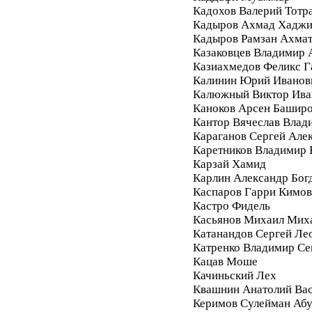
Кадохов Валерий Тотр
Кадыров Ахмад Хадж
Кадыров Рамзан Ахма
Казаковцев Владимир 
Казиахмедов Феликс 
Калинин Юрий Иванов
Калюжный Виктор Ива
Каноков Арсен Башир
Кантор Вячеслав Влад
Караганов Сергей Але
Каретников Владимир
Карзай Хамид
Карлин Александр Бог
Каспаров Гарри Кимо
Кастро Фидель
Касьянов Михаил Мих
Катанандов Сергей Ле
Катренко Владимир С
Кацав Моше
Качиньский Лех
Квашнин Анатолий Ва
Керимов Сулейман Аб