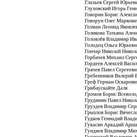
Глазьев Сергей Юрьев
Глуховский Игорь Ген
Говорин Борис Алекса
Говорун Олег Маркови
Гозман Леонид Яковле
Голикова Татьяна Алек
Головлёв Владимир Ив
Голодец Ольга Юрьевн
Гончар Николай Никол
Горбачев Михаил Серг
Гордеев Алексей Васи
Грачев Павел Сергееви
Гребенников Валерий 
Греф Герман Оскарови
Грибаускайте Даля
Громов Борис Всеволо
Грудинин Павел Никол
Груздев Владимир Сер
Грызлов Борис Вячесл
Гудков Геннадий Влад
Гукасян Аркадий Арш
Гундяев Владимир Ми
Гусинский Владимир А