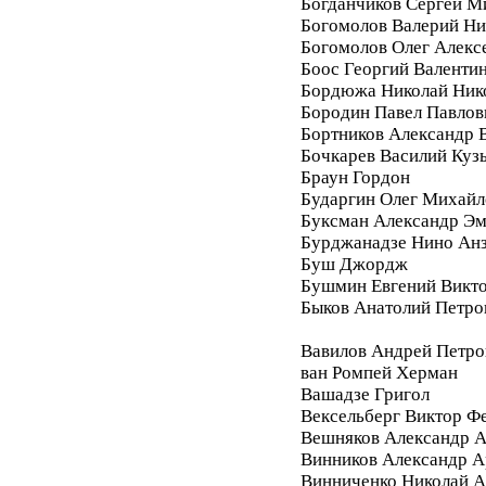
Богданчиков Сергей М
Богомолов Валерий Ни
Богомолов Олег Алекс
Боос Георгий Валенти
Бордюжа Николай Ник
Бородин Павел Павлов
Бортников Александр 
Бочкарев Василий Куз
Браун Гордон
Бударгин Олег Михайл
Буксман Александр Э
Бурджанадзе Нино Ан
Буш Джордж
Бушмин Евгений Викт
Быков Анатолий Петро
Вавилов Андрей Петро
ван Ромпей Херман
Вашадзе Григол
Вексельберг Виктор Ф
Вешняков Александр А
Винников Александр 
Винниченко Николай А