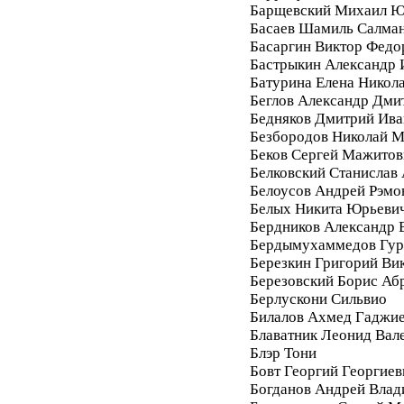
Барщевский Михаил Ю
Басаев Шамиль Салма
Басаргин Виктор Федо
Бастрыкин Александр 
Батурина Елена Никол
Беглов Александр Дми
Бедняков Дмитрий Ива
Безбородов Николай 
Беков Сергей Мажитов
Белковский Станислав
Белоусов Андрей Рэмо
Белых Никита Юрьеви
Бердников Александр 
Бердымухаммедов Гур
Березкин Григорий Ви
Березовский Борис Аб
Берлускони Сильвио
Билалов Ахмед Гаджи
Блаватник Леонид Вал
Блэр Тони
Бовт Георгий Георгиев
Богданов Андрей Вла