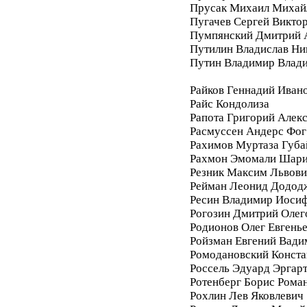
Прусак Михаил Михай
Пугачев Сергей Викто
Пумпянский Дмитрий 
Путилин Владислав Ни
Путин Владимир Влад
Райков Геннадий Иван
Райс Кондолиза
Рапота Григорий Алек
Расмуссен Андерс Фог
Рахимов Муртаза Губа
Рахмон Эмомали Шар
Резник Максим Львови
Рейман Леонид Додод
Ресин Владимир Иоси
Рогозин Дмитрий Олег
Родионов Олег Евгень
Ройзман Евгений Вади
Ромодановский Конста
Россель Эдуард Эргар
Ротенберг Борис Рома
Рохлин Лев Яковлевич