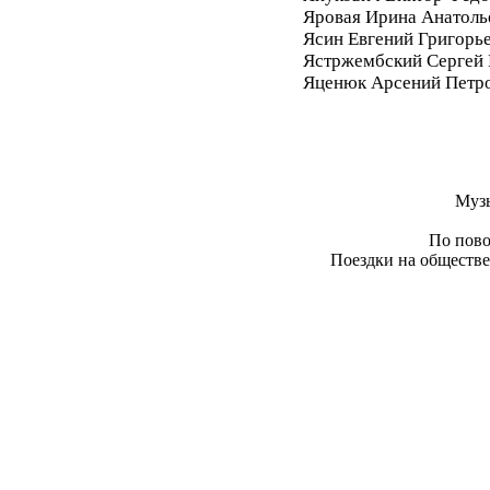
Яровая Ирина Анатоль
Ясин Евгений Григорь
Ястржембский Сергей
Яценюк Арсений Петр
Муз
По пово
Поездки на обществе