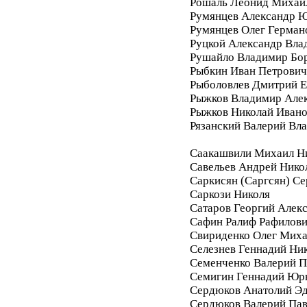
Рошаль Леонид Михай
Румянцев Александр 
Румянцев Олег Герман
Руцкой Александр Вла
Рушайло Владимир Бо
Рыбкин Иван Петрович
Рыболовлев Дмитрий Е
Рыжков Владимир Але
Рыжков Николай Иван
Рязанский Валерий Вл
Саакашвили Михаил Н
Савельев Андрей Нико
Саркисян (Саргсян) С
Саркози Николя
Сатаров Георгий Алек
Сафин Ралиф Рафилов
Свириденко Олег Мих
Селезнев Геннадий Ни
Семенченко Валерий П
Семигин Геннадий Юр
Сердюков Анатолий Э
Сердюков Валерий Па