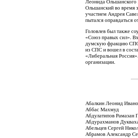
Леонида Ольшанского в
Ольшанский во время 
участием Андрея Саве
пытался оправдаться о
Головлев был также со
«Союз правых сил». Вх
думскую фракцию СПС 
из СПС и вошел в сост
«Либеральная Россия».
организации.
Абалкин Леонид Иван
Аббас Махмуд
Абдулатипов Рамазан
Абдурахманов Дуквах
Абельцев Сергей Нико
Абрамов Александр Се