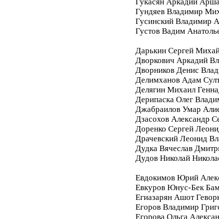
Гукасян Аркадий Арш
Гундяев Владимир Ми
Гусинский Владимир А
Густов Вадим Анатоль
Дарькин Сергей Миха
Дворкович Аркадий В
Дворников Денис Вла
Делимханов Адам Сул
Делягин Михаил Генна
Дерипаска Олег Влади
Джабраилов Умар Али
Дзасохов Александр С
Доренко Сергей Леони
Драчевский Леонид В
Дудка Вячеслав Дмитр
Дудов Николай Никола
Евдокимов Юрий Алек
Евкуров Юнус-Бек Бам
Егиазарян Ашот Гевор
Егоров Владимир Григ
Егорова Ольга Алекса