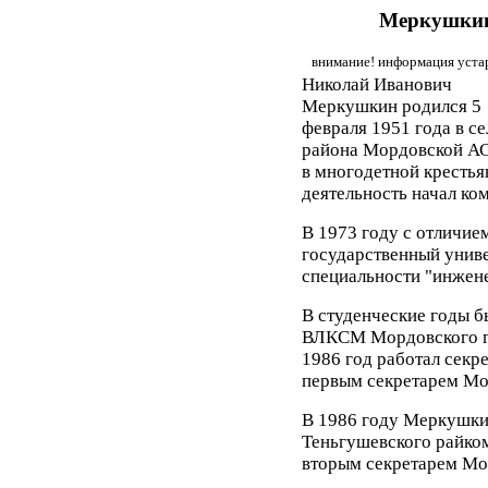
Меркушкин
внимание! информация устар
Николай Иванович
Меркушкин родился 5
февраля 1951 года в с
района Мордовской АС
в многодетной крестья
деятельность начал ко
В 1973 году с отличи
государственный униве
специальности "инжене
В студенческие годы б
ВЛКСМ Мордовского го
1986 год работал секр
первым секретарем М
В 1986 году Меркушки
Теньгушевского райком
вторым секретарем Мо