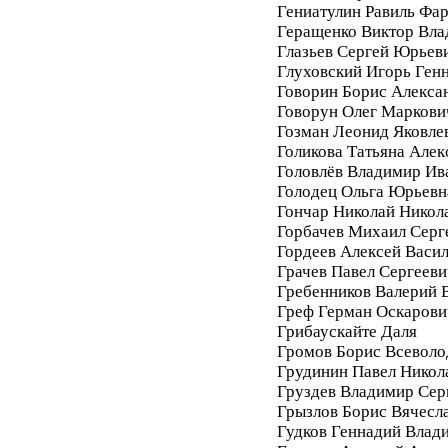
Гениатулин Равиль Фа
Геращенко Виктор Вл
Глазьев Сергей Юрьев
Глуховский Игорь Ген
Говорин Борис Алекса
Говорун Олег Маркови
Гозман Леонид Яковле
Голикова Татьяна Алек
Головлёв Владимир Ив
Голодец Ольга Юрьевн
Гончар Николай Никол
Горбачев Михаил Серг
Гордеев Алексей Васи
Грачев Павел Сергееви
Гребенников Валерий 
Греф Герман Оскарови
Грибаускайте Даля
Громов Борис Всеволо
Грудинин Павел Никол
Груздев Владимир Сер
Грызлов Борис Вячесл
Гудков Геннадий Влад