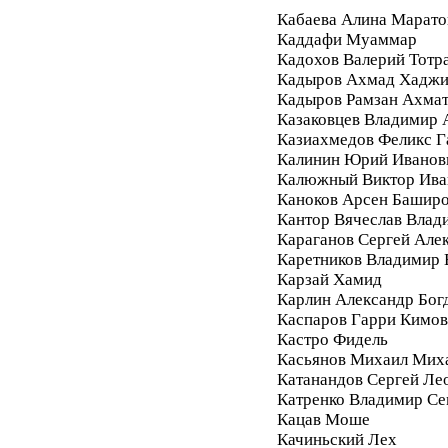
Кабаева Алина Марато
Каддафи Муаммар
Кадохов Валерий Тотр
Кадыров Ахмад Хадж
Кадыров Рамзан Ахма
Казаковцев Владимир 
Казиахмедов Феликс 
Калинин Юрий Иванов
Калюжный Виктор Ива
Каноков Арсен Башир
Кантор Вячеслав Влад
Караганов Сергей Але
Каретников Владимир
Карзай Хамид
Карлин Александр Бог
Каспаров Гарри Кимо
Кастро Фидель
Касьянов Михаил Мих
Катанандов Сергей Ле
Катренко Владимир С
Кацав Моше
Качиньский Лех