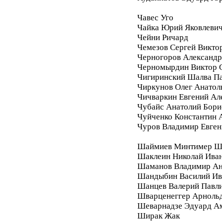
Чавес Уго
Чайка Юрий Яковлеви
Чейни Ричард
Чемезов Сергей Викто
Черногоров Александ
Черномырдин Виктор 
Чигиринский Шалва П
Чиркунов Олег Анатол
Чичваркин Евгений Ал
Чубайс Анатолий Бори
Чуйченко Константин 
Чуров Владимир Евген
Шаймиев Минтимер Ш
Шаклеин Николай Ива
Шаманов Владимир Ан
Шандыбин Василий Ив
Шанцев Валерий Павл
Шварценеггер Арноль
Шеварнадзе Эдуард А
Ширак Жак