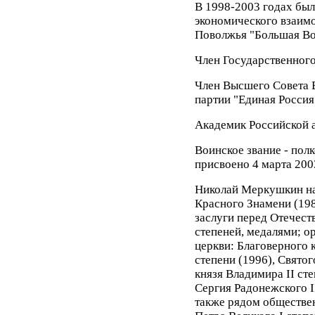
В 1998-2003 годах бы
экономического взаимо
Поволжья "Большая Во
Член Государственного
Член Высшего Совета 
партии "Единая Россия
Академик Российской 
Воинское звание - пол
присвоено 4 марта 2003
Николай Меркушкин на
Красного Знамени (198
заслуги перед Отечеств
степеней, медалями; о
церкви: Благоверного 
степени (1996), Свято
князя Владимира II ст
Сергия Радонежского II
также рядом обществен