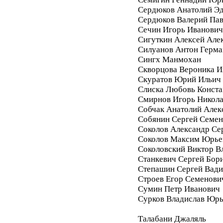
Сердюков Анатолий Э
Сердюков Валерий Па
Сечин Игорь Иванович
Сигуткин Алексей Але
Силуанов Антон Герма
Сингх Манмохан
Скворцова Вероника И
Скуратов Юрий Ильич
Слиска Любовь Конста
Смирнов Игорь Никол
Собчак Анатолий Алек
Собянин Сергей Семе
Соколов Александр Се
Соколов Максим Юрье
Соколовский Виктор В
Станкевич Сергей Бор
Степашин Сергей Вад
Строев Егор Семенови
Сумин Петр Иванович
Сурков Владислав Юр
Талабани Джаляль