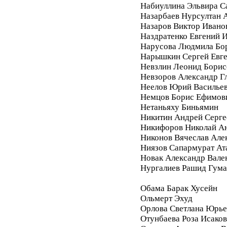
Набиуллина Эльвира С
Назарбаев Нурсултан 
Назаров Виктор Ивано
Наздратенко Евгений 
Нарусова Людмила Бо
Нарышкин Сергей Евг
Невзлин Леонид Борис
Невзоров Александр Г
Неелов Юрий Василье
Немцов Борис Ефимов
Нетаньяху Биньямин
Никитин Андрей Серге
Никифоров Николай А
Никонов Вячеслав Але
Ниязов Сапармурат Ат
Новак Александр Вале
Нургалиев Рашид Гум
Обама Барак Хусейн
Ольмерт Эхуд
Орлова Светлана Юрье
Отунбаева Роза Исако