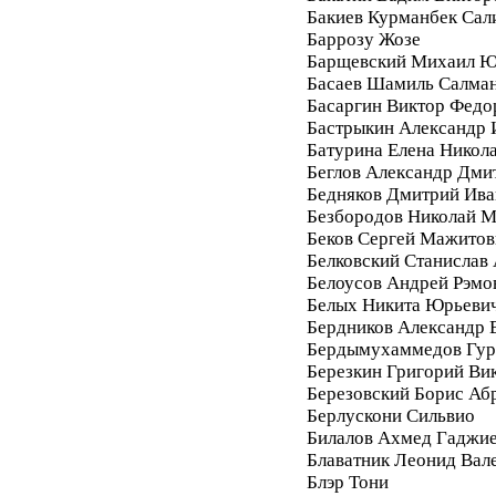
Бакиев Курманбек Сал
Баррозу Жозе
Барщевский Михаил Ю
Басаев Шамиль Салма
Басаргин Виктор Федо
Бастрыкин Александр 
Батурина Елена Никол
Беглов Александр Дми
Бедняков Дмитрий Ива
Безбородов Николай 
Беков Сергей Мажитов
Белковский Станислав
Белоусов Андрей Рэмо
Белых Никита Юрьеви
Бердников Александр 
Бердымухаммедов Гур
Березкин Григорий Ви
Березовский Борис Аб
Берлускони Сильвио
Билалов Ахмед Гаджи
Блаватник Леонид Вал
Блэр Тони