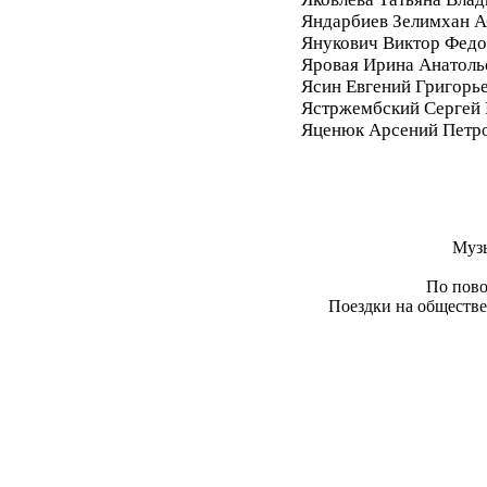
Яндарбиев Зелимхан 
Янукович Виктор Фед
Яровая Ирина Анатоль
Ясин Евгений Григорь
Ястржембский Сергей
Яценюк Арсений Петр
Муз
По пово
Поездки на обществе