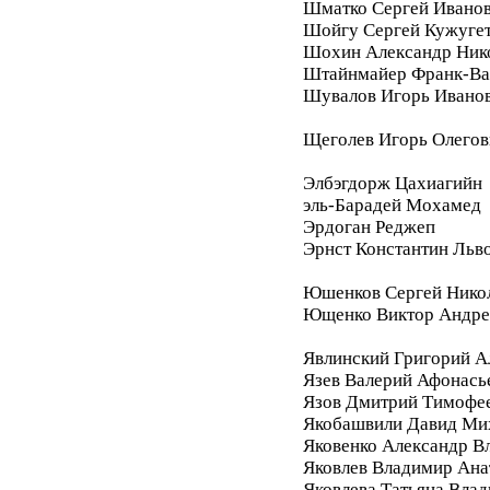
Шматко Сергей Ивано
Шойгу Сергей Кужуге
Шохин Александр Ник
Штайнмайер Франк-Ва
Шувалов Игорь Ивано
Щеголев Игорь Олегов
Элбэгдорж Цахиагийн
эль-Барадей Мохамед
Эрдоган Реджеп
Эрнст Константин Льв
Юшенков Сергей Нико
Ющенко Виктор Андре
Явлинский Григорий А
Язев Валерий Афонась
Язов Дмитрий Тимофе
Якобашвили Давид Ми
Яковенко Александр В
Яковлев Владимир Ана
Яковлева Татьяна Вла