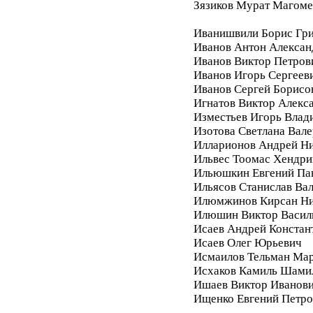
Зязиков Мурат Магом
Иванишвили Борис Гри
Иванов Антон Алексан
Иванов Виктор Петров
Иванов Игорь Сергеев
Иванов Сергей Борисо
Игнатов Виктор Алекс
Изместьев Игорь Влад
Изотова Светлана Вале
Илларионов Андрей Ни
Ильвес Тоомас Хендри
Ильюшкин Евгений Па
Ильясов Станислав Ва
Илюмжинов Кирсан Ни
Илюшин Виктор Васил
Исаев Андрей Констан
Исаев Олег Юрьевич
Исмаилов Тельман Ма
Исхаков Камиль Шами
Ишаев Виктор Иванов
Ищенко Евгений Петро