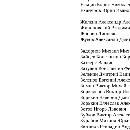
Ельцин Борис Николае
Ехануров Юрий Ивано
Жилкин Александр Ал
Жириновский Владими
Жоспен Лионель
Жуков Александр Дми
Задорнов Михаил Мих
Зайцев Константин Бо
Затлерс Валдис
Затулин Константин Ф
Зеленин Дмитрий Вад
Зеленов Евгений Алек
Зимин Виктор Михайл
Зоркальцев Виктор Ил
Зорькин Валерий Дмит
Зорькин Вячеслав Але
Зотов Игорь Львович
Зубков Виктор Алексе
Зурабов Михаил Юрье
Зюганов Геннадий Анд