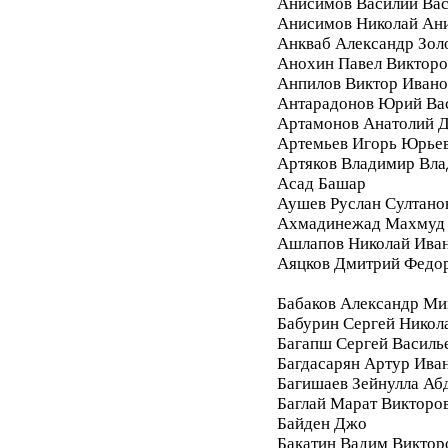
Анисимов Василий Вас
Анисимов Николай Ан
Анкваб Александр Зол
Анохин Павел Викторо
Анпилов Виктор Ивано
Антарадонов Юрий Ва
Артамонов Анатолий 
Артемьев Игорь Юрье
Артяков Владимир Вл
Асад Башар
Аушев Руслан Султано
Ахмадинежад Махмуд
Ашлапов Николай Ива
Аяцков Дмитрий Федо
Бабаков Александр Ми
Бабурин Сергей Никол
Багапш Сергей Василь
Багдасарян Артур Ива
Багишаев Зейнулла Аб
Баглай Марат Викторо
Байден Джо
Бакатин Вадим Виктор