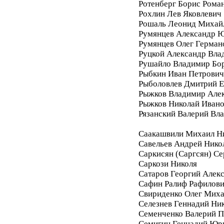
Ротенберг Борис Рома
Рохлин Лев Яковлевич
Рошаль Леонид Михай
Румянцев Александр 
Румянцев Олег Герман
Руцкой Александр Вла
Рушайло Владимир Бо
Рыбкин Иван Петрович
Рыболовлев Дмитрий Е
Рыжков Владимир Але
Рыжков Николай Иван
Рязанский Валерий Вл
Саакашвили Михаил Н
Савельев Андрей Нико
Саркисян (Саргсян) С
Саркози Николя
Сатаров Георгий Алек
Сафин Ралиф Рафилов
Свириденко Олег Мих
Селезнев Геннадий Ни
Семенченко Валерий П
Семигин Геннадий Юр