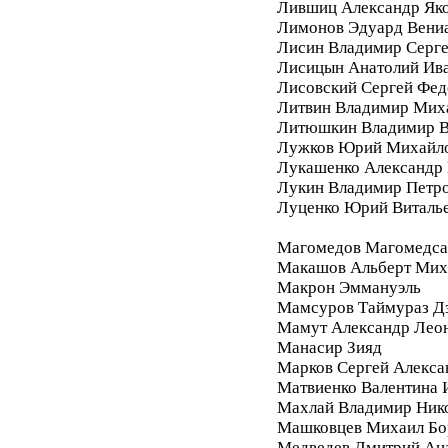
Лившиц Александр Як
Лимонов Эдуард Вени
Лисин Владимир Серг
Лисицын Анатолий Ив
Лисовский Сергей Фе
Литвин Владимир Мих
Литюшкин Владимир В
Лужков Юрий Михайл
Лукашенко Александр 
Лукин Владимир Петр
Луценко Юрий Виталь
Магомедов Магомедса
Макашов Альберт Мих
Макрон Эммануэль
Мамсуров Таймураз Д
Мамут Александр Лео
Манасир Зияд
Марков Сергей Алекса
Матвиенко Валентина 
Махлай Владимир Ник
Машковцев Михаил Бо
Медведев Дмитрий Ан