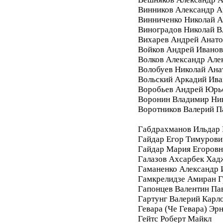
Винников Александр 
Винниченко Николай А
Виноградов Николай 
Вихарев Андрей Анато
Войков Андрей Ивано
Волков Александр Але
Волобуев Николай Ана
Вольский Аркадий Ива
Воробьев Андрей Юрь
Воронин Владимир Ни
Воротников Валерий П
Габдрахманов Ильдар
Гайдар Егор Тимурови
Гайдар Мария Егоровн
Галазов Ахсарбек Хад
Гаманенко Александр 
Гамкрелидзе Амиран Г
Гапонцев Валентин Па
Гартунг Валерий Карл
Гевара (Че Гевара) Эр
Гейтс Роберт Майкл