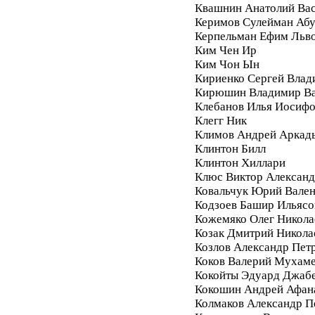
Квашнин Анатолий Ва
Керимов Сулейман Аб
Керпельман Ефим Льв
Ким Чен Ир
Ким Чон Ын
Кириенко Сергей Влад
Кирюшин Владимир Ва
Клебанов Илья Иосиф
Клегг Ник
Климов Андрей Аркад
Клинтон Билл
Клинтон Хиллари
Клюс Виктор Алексан
Ковальчук Юрий Вале
Кодзоев Башир Ильясо
Кожемяко Олег Никола
Козак Дмитрий Никола
Козлов Александр Пет
Коков Валерий Мухам
Кокойты Эдуард Джаб
Кокошин Андрей Афан
Колмаков Александр П