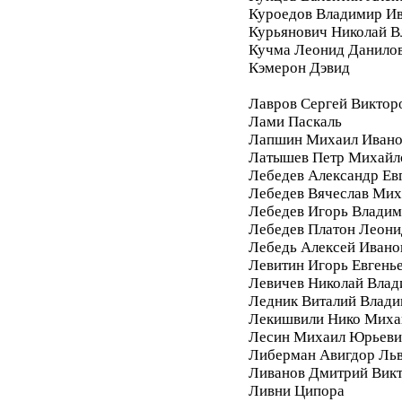
Куроедов Владимир И
Курьянович Николай 
Кучма Леонид Данило
Кэмерон Дэвид
Лавров Сергей Виктор
Лами Паскаль
Лапшин Михаил Ивано
Латышев Петр Михайл
Лебедев Александр Ев
Лебедев Вячеслав Мих
Лебедев Игорь Влади
Лебедев Платон Леони
Лебедь Алексей Ивано
Левитин Игорь Евгень
Левичев Николай Вла
Ледник Виталий Влад
Лекишвили Нико Миха
Лесин Михаил Юрьеви
Либерман Авигдор Ль
Ливанов Дмитрий Вик
Ливни Ципора