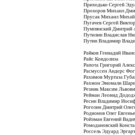
Приходько Сергей Эду
Прохоров Михаил Дми
Прусак Михаил Михай
Пугачев Сергей Викто
Пумпянский Дмитрий 
Путилин Владислав Ни
Путин Владимир Влад
Райков Геннадий Иван
Райс Кондолиза
Рапота Григорий Алек
Расмуссен Андерс Фог
Рахимов Муртаза Губа
Рахмон Эмомали Шар
Резник Максим Львови
Рейман Леонид Додод
Ресин Владимир Иоси
Рогозин Дмитрий Олег
Родионов Олег Евгень
Ройзман Евгений Вади
Ромодановский Конста
Россель Эдуард Эргар