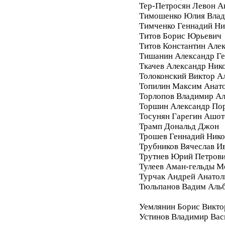
Тер-Петросян Левон А
Тимошенко Юлия Влад
Тимченко Геннадий Ни
Титов Борис Юрьевич
Титов Константин Але
Тишанин Александр Ге
Ткачев Александр Ник
Толоконский Виктор А
Топилин Максим Анат
Торлопов Владимир А
Торшин Александр По
Тосунян Гарегин Ашот
Трамп Дональд Джон
Трошев Геннадий Нико
Трубников Вячеслав И
Трутнев Юрий Петров
Тулеев Аман-гельды М
Турчак Андрей Анатол
Тюльпанов Вадим Аль
Уемлянин Борис Викто
Устинов Владимир Вас