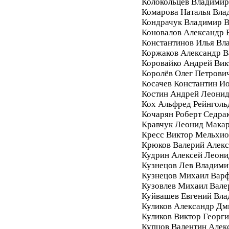
Колокольцев Владимир
Комарова Наталья Вла
Кондрачук Владимир В
Коновалов Александр 
Константинов Илья Вл
Коржаков Александр В
Коровайко Андрей Вик
Королёв Олег Петрови
Косачев Константин И
Костин Андрей Леони
Кох Альфред Рейнголь
Кочарян Роберт Седра
Кравчук Леонид Мака
Кресс Виктор Мельхи
Крюков Валерий Алек
Кудрин Алексей Леони
Кузнецов Лев Владими
Кузнецов Михаил Вар
Кузовлев Михаил Вале
Куйвашев Евгений Вл
Куликов Александр Дм
Куликов Виктор Георг
Купцов Валентин Алек