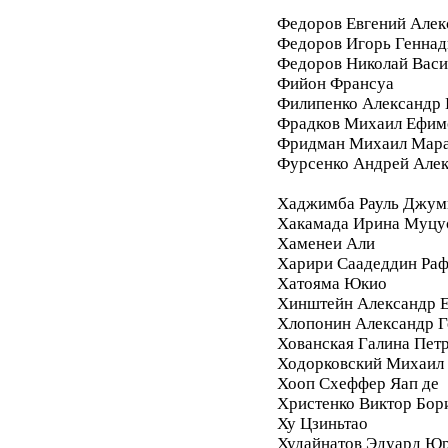
Федоров Евгений Алек
Федоров Игорь Геннад
Федоров Николай Васи
Фийон Франсуа
Филипенко Александр 
Фрадков Михаил Ефим
Фридман Михаил Мара
Фурсенко Андрей Але
Хаджимба Рауль Джум
Хакамада Ирина Муцу
Хаменеи Али
Харири Саадеддин Ра
Хатояма Юкио
Хинштейн Александр Е
Хлопонин Александр Г
Хованская Галина Пет
Ходорковский Михаил
Хооп Схеффер Яап де
Христенко Виктор Бор
Ху Цзиньтао
Худайнатов Эдуард Ю