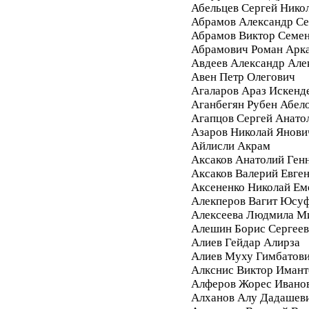
Абельцев Сергей Нико
Абрамов Александр Се
Абрамов Виктор Семе
Абрамович Роман Арк
Авдеев Александр Але
Авен Петр Олегович
Агаларов Араз Искенд
Аганбегян Рубен Абел
Агапцов Сергей Анато
Азаров Николай Янови
Айлисли Акрам
Аксаков Анатолий Ген
Аксаков Валерий Евге
Аксененко Николай Ем
Алекперов Вагит Юсу
Алексеева Людмила М
Алешин Борис Сергее
Алиев Гейдар Алирза
Алиев Муху Гимбатов
Алкснис Виктор Имант
Алферов Жорес Ивано
Алханов Алу Дадашев