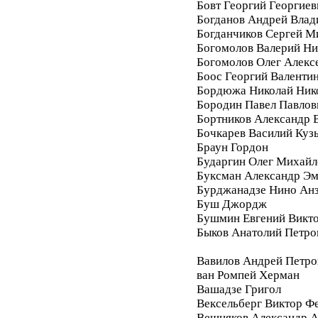
Бовт Георгий Георгиев
Богданов Андрей Вла
Богданчиков Сергей М
Богомолов Валерий Ни
Богомолов Олег Алекс
Боос Георгий Валенти
Бордюжа Николай Ник
Бородин Павел Павлов
Бортников Александр 
Бочкарев Василий Куз
Браун Гордон
Бударгин Олег Михайл
Буксман Александр Э
Бурджанадзе Нино Ан
Буш Джордж
Бушмин Евгений Викт
Быков Анатолий Петро
Вавилов Андрей Петро
ван Ромпей Херман
Вашадзе Григол
Вексельберг Виктор Ф
Вешняков Александр А