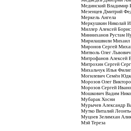
Мединский Владимир 
Мезенцев Дмитрий Фе
Меркель Ангела
Меркушкин Николай И
Миллер Алексей Бори
Минниханов Рустам Н
Мирилашвили Михаил
Миронов Сергей Миха
Митволь Олег Львович
Митрофанов Алексей 
Митрохин Сергей Серг
Михальчук Илья Фили
Могилевич Семён Юдк
Морозов Олег Викторо
Морозов Сергей Иван
Мошкович Вадим Нико
Мубарак Хосни
Мурычев Александр В
Мутко Виталий Леонть
Муцоев Зелимхан Али
Мэй Тереза