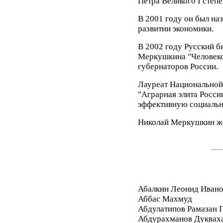
Петра Великого I степе
В 2001 году он был наз
развитии экономики.
В 2002 году Русский б
Меркушкина "Человеко
губернаторов России.
Лауреат Национальной
"Аграрная элита Росси
эффективную социальну
Николай Меркушкин жен
Абалкин Леонид Иван
Аббас Махмуд
Абдулатипов Рамазан
Абдурахманов Дуквах