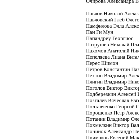
Очирова Александра В
Павлов Николай Алекс
Павловский Глеб Олег
Памфилова Элла Алекс
Пан Ги Мун
Папандреу Георгиос
Патрушев Николай Пл
Пахомов Анатолий Ник
Пепеляева Лиана Вита
Перес Шимон
Петров Константин Па
Пехтин Владимир Алек
Плигин Владимир Ник
Поголов Виктор Викто
Подберезкин Алексей 
Позгалев Вячеслав Евг
Полтавченко Георгий 
Порошенко Петр Алек
Потанин Владимир Ол
Похмелкин Виктор Вал
Починок Александр П
Примаков Евгений Ма