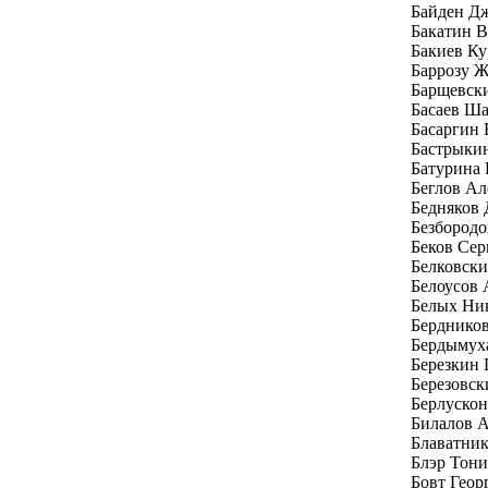
Байден Д
Бакатин 
Бакиев Ку
Баррозу Ж
Барщевск
Басаев Ш
Басаргин
Бастрыки
Батурина 
Беглов Ал
Бедняков
Безбород
Беков Се
Белковски
Белоусов 
Белых Ни
Бердников
Бердымух
Березкин 
Березовск
Берлуско
Билалов 
Блаватни
Блэр Тони
Бовт Геор