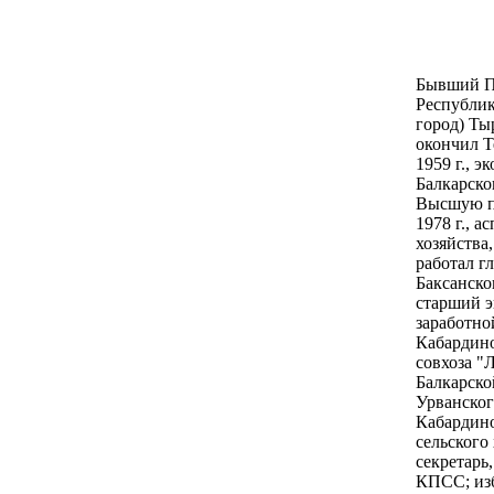
Бывший П
Республики
город) Ты
окончил Т
1959 г., 
Балкарско
Высшую п
1978 г., 
хозяйства,
работал г
Баксанско
старший э
заработно
Кабардино
совхоза "
Балкарско
Урванског
Кабардино
сельского 
секретарь
КПСС; изб