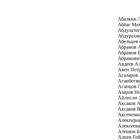
Абалкин 
Аббас Ма
Абдулати
Абдурахм
Абельцев 
Абрамов А
Абрамов 
Абрамови
Авдеев Ал
Авен Пет
Агаларов 
Аганбегян
Агапцов 
Азаров Н
Айлисли 
Аксаков А
Аксаков В
Аксененк
Алекперо
Алексеев
Алешин Б
Алиев Гей