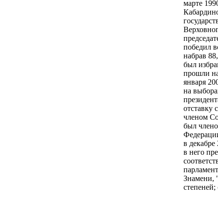
марте 199
Кабардино
государств
Верховног
председат
победил в
набрав 88
был избра
прошли на
января 20
на выбора
президент
отставку 
членом Со
был члено
Федерации
в декабре
в него пр
соответст
парламент
Знамени, "
степеней; 