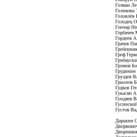
Гозман Ле
Голикова 
Головлёв
Голодец 
Гончар Н
Горбачев 
Гордеев А
Грачев Па
Гребенник
Греф Герм
Грибауска
Громов Бо
Грудинин
Груздев В
Грызлов Б
Гудков Г
Гукасян 
Гундяев 
Гусински
Густов Ва
Дарькин 
Дворкови
Дворнико