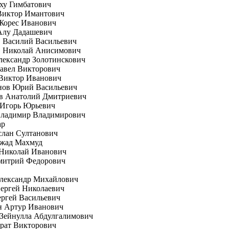
ху Гимбатович
Виктор Имантович
Жорес Иванович
Алу Дадашевич
 Василий Васильевич
 Николай Анисимович
ександр Золотинскович
авел Викторович
Виктор Иванович
нов Юрий Васильевич
в Анатолий Дмитриевич
 Игорь Юрьевич
Владимир Владимирович
ар
слан Султанович
жад Махмуд
Николай Иванович
митрий Федорович
Александр Михайлович
ергей Николаевич
ргей Васильевич
н Артур Иванович
Зейнулла Абдулгалимович
рат Викторович