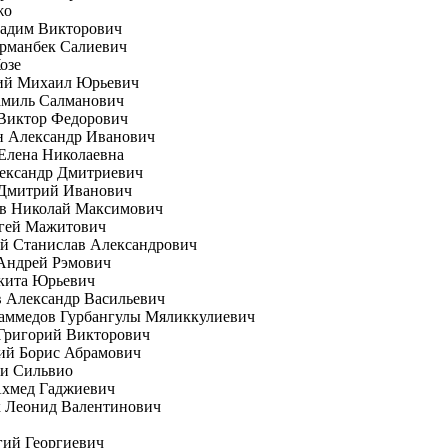
жо
Вадим Викторович
рманбек Салиевич
озе
ий Михаил Юрьевич
амиль Салманович
 Виктор Федорович
н Александр Иванович
Елена Николаевна
ександр Дмитриевич
 Дмитрий Иванович
ов Николай Максимович
ргей Мажитович
й Станислав Александрович
Андрей Рэмович
кита Юрьевич
 Александр Васильевич
аммедов Гурбангулы Мяликкулиевич
Григорий Викторович
ий Борис Абрамович
ни Сильвио
Ахмед Гаджиевич
к Леонид Валентинович
гий Георгиевич