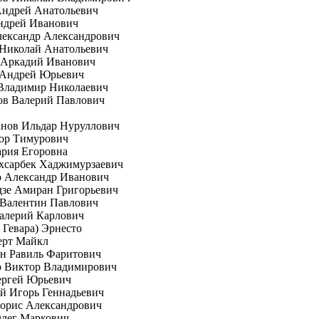
Андрей Анатольевич
ндрей Иванович
лександр Александрович
 Николай Анатольевич
 Аркадий Иванович
 Андрей Юрьевич
Владимир Николаевич
ов Валерий Павлович
анов Ильдар Нуруллович
гор Тимурович
рия Егоровна
хсарбек Хаджимурзаевич
о Александр Иванович
зе Амиран Григорьевич
 Валентин Павлович
алерий Карлович
е Гевара) Эрнесто
ерт Майкл
н Равиль Фаритович
о Виктор Владимирович
ергей Юрьевич
й Игорь Геннадьевич
орис Александрович
Олег Маркович