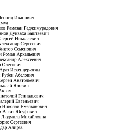
Леонид Иванович
хмуд
пов Рамазан Гаджимурадович
анов Дукваха Баштаевич
Сергей Николаевич
лександр Сергеевич
Виктор Семенович
ч Роман Аркадьевич
ександр Алексеевич
р Олегович
Араз Искендер-оглы
 Рубен Абелович
Сергей Анатольевич
иколай Янович
Акрам
натолий Геннадьевич
алерий Евгеньевич
о Николай Емельянович
в Вагит Юсуфович
а Людмила Михайловна
орис Сергеевич
дар Алирза