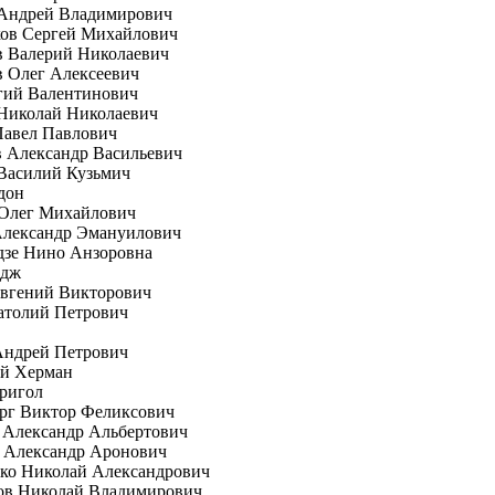
 Андрей Владимирович
ков Сергей Михайлович
в Валерий Николаевич
 Олег Алексеевич
гий Валентинович
Николай Николаевич
Павел Павлович
 Александр Васильевич
Василий Кузьмич
дон
 Олег Михайлович
Александр Эмануилович
дзе Нино Анзоровна
рдж
вгений Викторович
атолий Петрович
Андрей Петрович
ей Херман
ригол
рг Виктор Феликсович
 Александр Альбертович
 Александр Аронович
ко Николай Александрович
ов Николай Владимирович