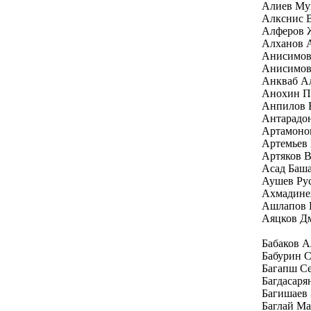
Алиев Му
Алкснис 
Алферов 
Алханов 
Анисимов
Анисимов
Анкваб Ал
Анохин П
Анпилов 
Антарадо
Артамоно
Артемьев
Артяков 
Асад Баш
Аушев Ру
Ахмадине
Ашлапов 
Аяцков Д
Бабаков 
Бабурин С
Багапш Се
Багдасаря
Багишаев 
Баглай Ма