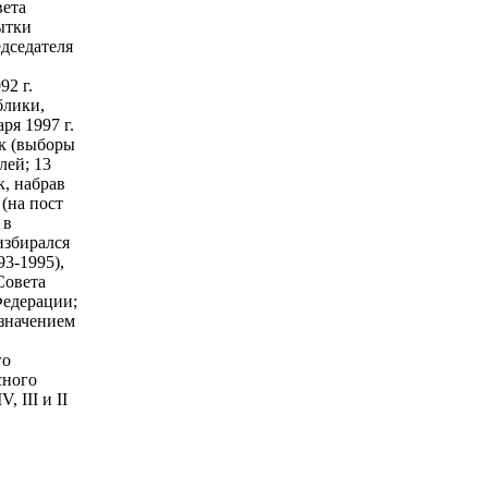
вета
ытки
едседателя
2 г.
блики,
ря 1997 г.
к (выборы
лей; 13
к, набрав
(на пост
 в
избирался
3-1995),
Совета
Федерации;
азначением
го
сного
 III и II