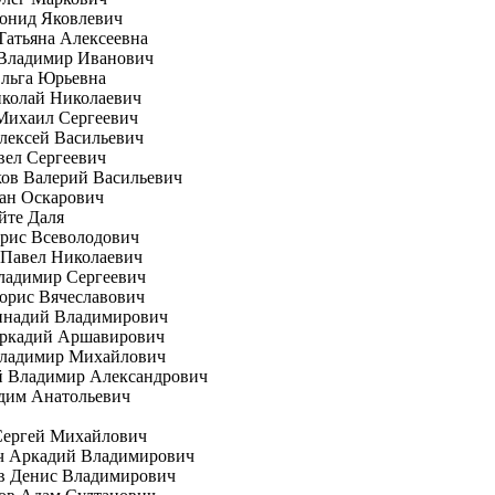
онид Яковлевич
Татьяна Алексеевна
 Владимир Иванович
Ольга Юрьевна
иколай Николаевич
Михаил Сергеевич
лексей Васильевич
вел Сергеевич
ов Валерий Васильевич
ан Оскарович
йте Даля
рис Всеволодович
 Павел Николаевич
ладимир Сергеевич
орис Вячеславович
еннадий Владимирович
Аркадий Аршавирович
Владимир Михайлович
й Владимир Александрович
дим Анатольевич
Сергей Михайлович
ч Аркадий Владимирович
в Денис Владимирович