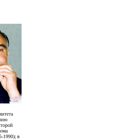
митета
нию
второй
кома
-1990); в