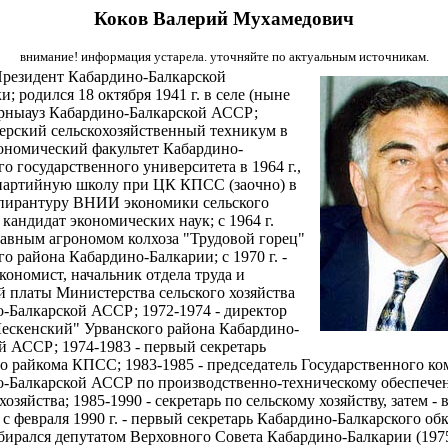
Коков Валерий Мухамедович
внимание! информация устарела. уточняйте по актуальным источникам.
резидент Кабардино-Балкарской
; родился 18 октября 1941 г. в селе (ныне
рныауз Кабардино-Балкарской АССР;
ерский сельскохозяйственный техникум в
экономический факультет Кабардино-
го государственного университета в 1964 г.,
артийную школу при ЦК КПСС (заочно) в
аспирантуру ВНИИ экономики сельского
 кандидат экономических наук; с 1964 г.
лавным агрономом колхоза "Трудовой горец"
го района Кабардино-Балкарии; с 1970 г. -
кономист, начальник отдела труда и
й платы Министерства сельского хозяйства
-Балкарской АССР; 1972-1974 - директор
Лескенский" Урванского района Кабардино-
й АССР; 1974-1983 - первый секретарь
о райкома КПСС; 1983-1985 - председатель Государственного ко
-Балкарской АССР по производственно-техническому обеспече
хозяйства; 1985-1990 - секретарь по сельскому хозяйству, затем - 
, с февраля 1990 г. - первый секретарь Кабардино-Балкарского об
ирался депутатом Верховного Совета Кабардино-Балкарии (1975