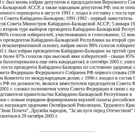
0 г. был вновь избран депутатом и председателем Верховного Со
-Балкарской АССР, а также народным депутатом РФ; после поп
енного переворота в августе 1991 г. подал в отставку с поста пр
о Совета Кабардино-Балкарии; 1991-1992 - первый заместитель
еля Совета Министров Кабардино-Балкарской АССР; 5 января 199
о втором туре выборов президента Кабардино-Балкарской Респу
,86% голосов избирателей, участвовавших в голосовании; 12 янва
н президентом Кабардино-Балкарской Республики на второй сро
 безальтернативной основе), набрав около 98% голосов избирате
02 г. был избран президентом Кабардино-Балкарии на третий сро
х более 87% голосов при высокой явке избирателей - свыше 85% 
а баллотировались еще пять кандидатов); в сентябре 2005 г. ушел
с поста президента Кабардино-Балкарии по состоянию здоровья; 
вета Федерации Федерального Собрания РФ первого созыва (199
м Комитета по международным делам; с 1996 г. входил в состав 
 РФ по должности, являлся заместителем председателя Совета 
 2001 г. сложил полномочия члена Совета Федерации в связи с н
едставителя правительства Кабардино-Балкарской Республики в
вии с новым порядком формирования верхней палаты российско
а; награжден орденами Октябрьской Революции, Трудового Кра
Знак Почета", Дружбы народов, "За заслуги перед Отечеством" IV,
скончался 29 октября 2005 г.