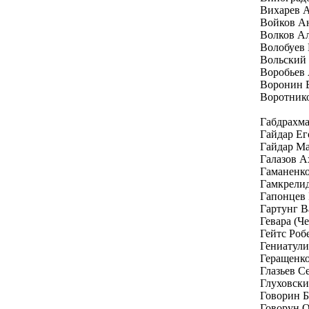
Вихарев 
Войков А
Волков А
Волобуев
Вольский
Воробьев
Воронин 
Воротник
Габдрахм
Гайдар Е
Гайдар Ма
Галазов А
Гаманенк
Гамкрелид
Гапонцев
Гартунг В
Гевара (Ч
Гейтс Роб
Гениатули
Геращенк
Глазьев С
Глуховски
Говорин Б
Говорун 