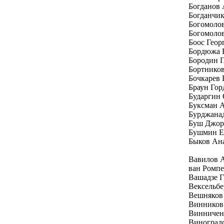
Богданов
Богданчи
Богомоло
Богомолов
Боос Геор
Бордюжа 
Бородин 
Бортников
Бочкарев 
Браун Гор
Бударгин
Буксман 
Бурджана
Буш Джо
Бушмин Е
Быков Ан
Вавилов 
ван Ромп
Вашадзе Г
Вексельбе
Вешняков
Винников
Винничен
Виноград