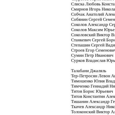
Слиска Любовь Конста
Смирнов Игорь Никол
Собчак Анатолий Алек
Собянин Сергей Семе
Соколов Александр Се
Соколов Максим Юрье
Соколовский Виктор В
Станкевич Сергей Бор
Степашин Сергей Вад
Строев Егор Семенови
Сумин Петр Иванович
Сурков Владислав Юр
Талабани Джаляль
Тер-Петросян Левон А
Тимошенко Юлия Влад
Тимченко Геннадий Ни
Титов Борис Юрьевич
Титов Константин Але
Тишанин Александр Ге
Ткачев Александр Ник
Толоконский Виктор А