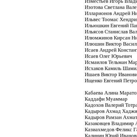
Изместьев Игорь Влад
Изотова Светлана Вале
Илларионов Андрей Ни
Ильвес Тоомас Хендри
Ильюшкин Евгений Па
Ильясов Станислав Ва
Илюмжинов Кирсан Ни
Илюшин Виктор Васил
Исаев Андрей Констан
Исаев Олег Юрьевич
Исмаилов Тельман Ма
Исхаков Камиль Шами
Ишаев Виктор Иванов
Ищенко Евгений Петро
Кабаева Алина Марато
Каддафи Муаммар
Кадохов Валерий Тотр
Кадыров Ахмад Хадж
Кадыров Рамзан Ахма
Казаковцев Владимир 
Казиахмедов Феликс 
Калинин Юрий Иванов