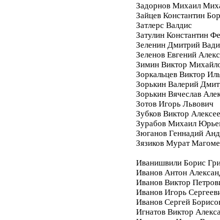
Задорнов Михаил Мих
Зайцев Константин Бо
Затлерс Валдис
Затулин Константин Ф
Зеленин Дмитрий Вад
Зеленов Евгений Алек
Зимин Виктор Михайл
Зоркальцев Виктор Ил
Зорькин Валерий Дмит
Зорькин Вячеслав Але
Зотов Игорь Львович
Зубков Виктор Алексе
Зурабов Михаил Юрье
Зюганов Геннадий Анд
Зязиков Мурат Магом
Иванишвили Борис Гри
Иванов Антон Алексан
Иванов Виктор Петров
Иванов Игорь Сергеев
Иванов Сергей Борисо
Игнатов Виктор Алекс