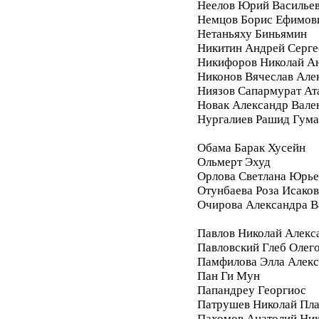
Неелов Юрий Василье
Немцов Борис Ефимов
Нетаньяху Биньямин
Никитин Андрей Серге
Никифоров Николай А
Никонов Вячеслав Але
Ниязов Сапармурат Ат
Новак Александр Вале
Нургалиев Рашид Гум
Обама Барак Хусейн
Ольмерт Эхуд
Орлова Светлана Юрье
Отунбаева Роза Исако
Очирова Александра В
Павлов Николай Алекс
Павловский Глеб Олег
Памфилова Элла Алекс
Пан Ги Мун
Папандреу Георгиос
Патрушев Николай Пл
Пахомов Анатолий Ник