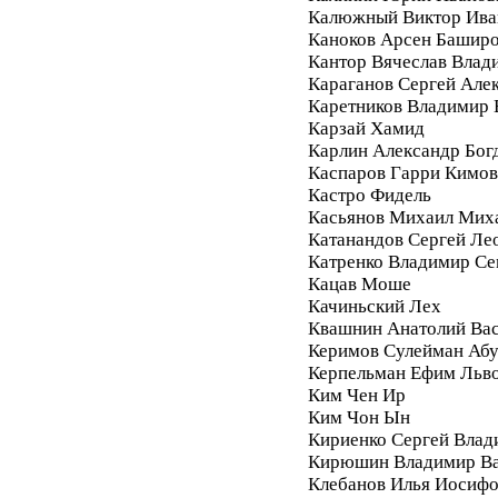
Калюжный Виктор Ива
Каноков Арсен Башир
Кантор Вячеслав Влад
Караганов Сергей Але
Каретников Владимир
Карзай Хамид
Карлин Александр Бог
Каспаров Гарри Кимо
Кастро Фидель
Касьянов Михаил Мих
Катанандов Сергей Ле
Катренко Владимир С
Кацав Моше
Качиньский Лех
Квашнин Анатолий Ва
Керимов Сулейман Аб
Керпельман Ефим Льв
Ким Чен Ир
Ким Чон Ын
Кириенко Сергей Влад
Кирюшин Владимир Ва
Клебанов Илья Иосиф