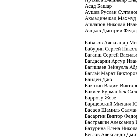
Асад Башар
Аушев Руслан Султано
Ахмадинежад Махмуд
Ашлапов Николай Ива
Аяцков Дмитрий Федо
Бабаков Александр Ми
Бабурин Сергей Никол
Багапш Сергей Василь
Багдасарян Артур Ива
Багишаев Зейнулла Аб
Баглай Марат Викторо
Байден Джо
Бакатин Вадим Виктор
Бакиев Курманбек Сал
Баррозу Жозе
Барщевский Михаил Ю
Басаев Шамиль Салма
Басаргин Виктор Федо
Бастрыкин Александр 
Батурина Елена Никол
Беглов Александр Дми