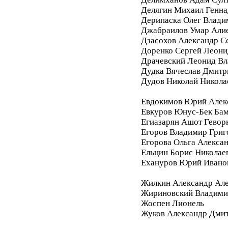
Делягин Михаил Генна
Дерипаска Олег Влади
Джабраилов Умар Али
Дзасохов Александр С
Доренко Сергей Леони
Драчевский Леонид В
Дудка Вячеслав Дмитр
Дудов Николай Никола
Евдокимов Юрий Алек
Евкуров Юнус-Бек Бам
Егиазарян Ашот Гевор
Егоров Владимир Григ
Егорова Ольга Алекса
Ельцин Борис Николае
Ехануров Юрий Ивано
Жилкин Александр Ал
Жириновский Владими
Жоспен Лионель
Жуков Александр Дми