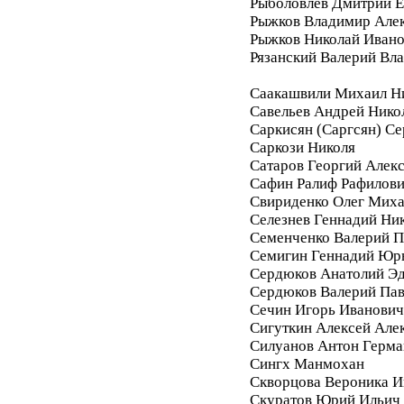
Рыболовлев Дмитрий Е
Рыжков Владимир Але
Рыжков Николай Иван
Рязанский Валерий Вл
Саакашвили Михаил Н
Савельев Андрей Нико
Саркисян (Саргсян) С
Саркози Николя
Сатаров Георгий Алек
Сафин Ралиф Рафилов
Свириденко Олег Мих
Селезнев Геннадий Ни
Семенченко Валерий П
Семигин Геннадий Юр
Сердюков Анатолий Э
Сердюков Валерий Па
Сечин Игорь Иванович
Сигуткин Алексей Але
Силуанов Антон Герма
Сингх Манмохан
Скворцова Вероника И
Скуратов Юрий Ильич