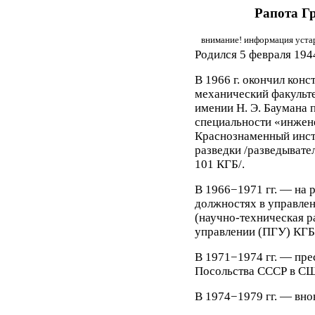
Рапота Г
внимание! информация устар
Родился 5 февраля 1944
В 1966 г. окончил конс
механический факуль
имении Н. Э. Баумана 
специальности «инжен
Краснознаменный инст
разведки /разведывате
101 КГБ/.
В 1966−1971 гг. — на 
должностях в управле
(научно-техническая р
управлении (ПГУ) КГБ
В 1971−1974 гг. — пре
Посольства СССР в С
В 1974−1979 гг. — вно