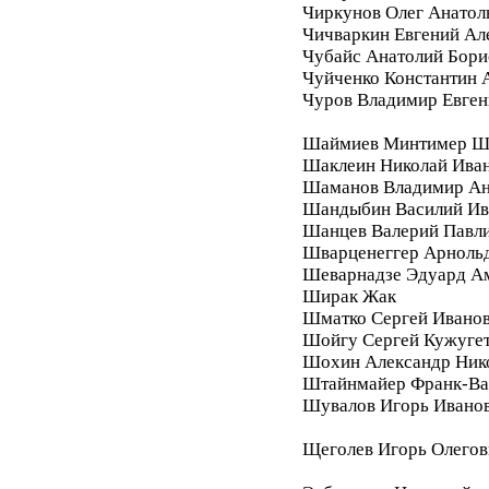
Чиркунов Олег Анатол
Чичваркин Евгений Ал
Чубайс Анатолий Бори
Чуйченко Константин 
Чуров Владимир Евген
Шаймиев Минтимер Ш
Шаклеин Николай Ива
Шаманов Владимир Ан
Шандыбин Василий Ив
Шанцев Валерий Павл
Шварценеггер Арноль
Шеварнадзе Эдуард А
Ширак Жак
Шматко Сергей Ивано
Шойгу Сергей Кужуге
Шохин Александр Ник
Штайнмайер Франк-Ва
Шувалов Игорь Ивано
Щеголев Игорь Олегов