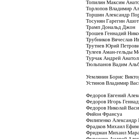
Топилин Максим Анат
Торлопов Владимир А
Торшин Александр По
Тосунян Гарегин Ашот
Трамп Дональд Джон
Трошев Геннадий Нико
Трубников Вячеслав И
Трутнев Юрий Петров
Тулеев Аман-гельды М
Турчак Андрей Анатол
Тюльпанов Вадим Аль
Уемлянин Борис Викто
Устинов Владимир Вас
Федоров Евгений Алек
Федоров Игорь Геннад
Федоров Николай Васи
Фийон Франсуа
Филипенко Александр 
Фрадков Михаил Ефим
Фридман Михаил Мара
Фурсенко Андрей Але