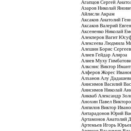
Агапцов Сергей Анато
Азаров Николай Янови
Айлисли Акрам
Аксаков Анатолий Ген
Аксаков Валерий Евге
Аксененко Николай Ем
Алекперов Вагит Юсу
Алексеева Людмила М
Алешин Борис Сергее
Алиев Гейдар Алирза
Алиев Муху Гимбатов
Алкснис Виктор Имант
Алферов Жорес Ивано
Алханов Алу Дадашев
Анисимов Василий Вас
Анисимов Николай Ан
Анкваб Александр Зол
Анохин Павел Викторо
Анпилов Виктор Ивано
Антарадонов Юрий Ва
Артамонов Анатолий 
Артемьев Игорь Юрье
Артяков Владимир Вл