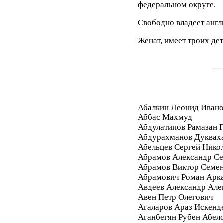
федеральном округе.
Свободно владеет англ
Женат, имеет троих дет
Абалкин Леонид Иван
Аббас Махмуд
Абдулатипов Рамазан
Абдурахманов Дуквах
Абельцев Сергей Нико
Абрамов Александр Се
Абрамов Виктор Семе
Абрамович Роман Арк
Авдеев Александр Але
Авен Петр Олегович
Агаларов Араз Искенд
Аганбегян Рубен Абел