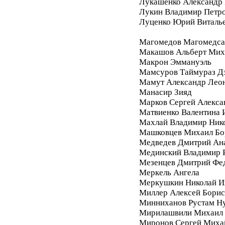
Лукашенко Александр 
Лукин Владимир Петр
Луценко Юрий Виталь
Магомедов Магомедса
Макашов Альберт Мих
Макрон Эммануэль
Мамсуров Таймураз Д
Мамут Александр Лео
Манасир Зияд
Марков Сергей Алекса
Матвиенко Валентина 
Махлай Владимир Ник
Машковцев Михаил Бо
Медведев Дмитрий Ан
Мединский Владимир 
Мезенцев Дмитрий Фе
Меркель Ангела
Меркушкин Николай И
Миллер Алексей Бори
Минниханов Рустам Н
Мирилашвили Михаил
Миронов Сергей Миха