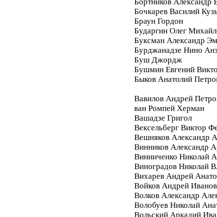
Бортников Александр 
Бочкарев Василий Куз
Браун Гордон
Бударгин Олег Михайл
Буксман Александр Э
Бурджанадзе Нино Ан
Буш Джордж
Бушмин Евгений Викт
Быков Анатолий Петро
Вавилов Андрей Петро
ван Ромпей Херман
Вашадзе Григол
Вексельберг Виктор Ф
Вешняков Александр А
Винников Александр 
Винниченко Николай А
Виноградов Николай 
Вихарев Андрей Анато
Войков Андрей Ивано
Волков Александр Але
Волобуев Николай Ана
Вольский Аркадий Ива