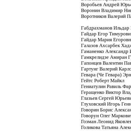
Воробьев Андрей Юрь
Воронин Владимир Ни
Воротников Валерий П
Габдрахманов Ильдар
Гайдар Егор Тимурови
Гайдар Мария Егоровн
Галазов Ахсарбек Хад
Гаманенко Александр 
Гамкрелидзе Амиран Г
Гапонцев Валентин Па
Гартунг Валерий Карл
Гевара (Че Гевара) Эр
Гейтс Роберт Майкл
Гениатулин Равиль Фа
Геращенко Виктор Вл
Глазьев Сергей Юрьев
Глуховский Игорь Ген
Говорин Борис Алекса
Говорун Олег Маркови
Гозман Леонид Яковле
Голикова Татьяна Алек