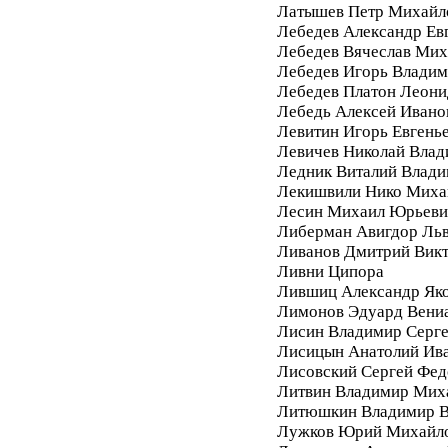
Латышев Петр Михайл
Лебедев Александр Ев
Лебедев Вячеслав Мих
Лебедев Игорь Влади
Лебедев Платон Леони
Лебедь Алексей Ивано
Левитин Игорь Евгень
Левичев Николай Вла
Ледник Виталий Влад
Лекишвили Нико Миха
Лесин Михаил Юрьеви
Либерман Авигдор Ль
Ливанов Дмитрий Вик
Ливни Ципора
Лившиц Александр Як
Лимонов Эдуард Вени
Лисин Владимир Серг
Лисицын Анатолий Ив
Лисовский Сергей Фе
Литвин Владимир Мих
Литюшкин Владимир В
Лужков Юрий Михайл