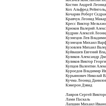
Костин Андрей Леони
Кох Альфред Рейнголь
Кочарян Роберт Седра
Кравчук Леонид Мака
Кресс Виктор Мельхи
Крюков Валерий Алек
Кудрин Алексей Леони
Кузнецов Лев Владими
Кузнецов Михаил Вар
Кузовлев Михаил Вале
Куйвашев Евгений Вл
Куликов Александр Дм
Куликов Виктор Георг
Купцов Валентин Алек
Куроедов Владимир И
Курьянович Николай 
Кучма Леонид Данило
Кэмерон Дэвид
Лавров Сергей Виктор
Лами Паскаль
Лапшин Михаил Ивано