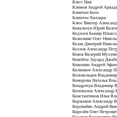
Клегг Ник
Климов Андрей Аркад
Клинтон Билл
Клинтон Хиллари
Клюс Виктор Алексан
Ковальчук Юрий Вале
Кодзоев Башир Ильясо
Кожемяко Олег Никола
Козак Дмитрий Никола
Козлов Александр Пет
Коков Валерий Мухам
Кокойты Эдуард Джаб
Кокошин Андрей Афан
Колмаков Александр П
Колокольцев Владимир
Комарова Наталья Вла
Кондрачук Владимир В
Коновалов Александр 
Константинов Илья Вл
Коржаков Александр В
Коровайко Андрей Вик
Королёв Олег Петрови
Косачев Константин И