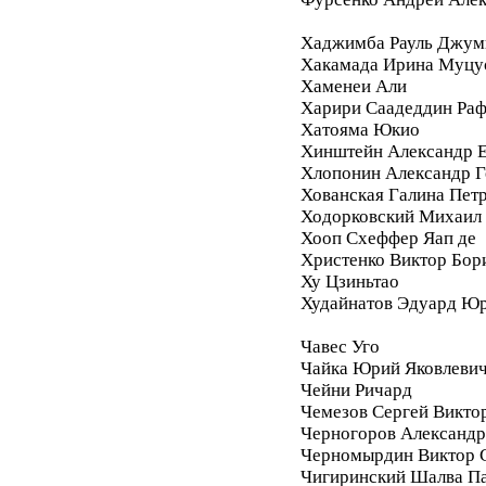
Хаджимба Рауль Джум
Хакамада Ирина Муцу
Хаменеи Али
Харири Саадеддин Ра
Хатояма Юкио
Хинштейн Александр Е
Хлопонин Александр Г
Хованская Галина Пет
Ходорковский Михаил
Хооп Схеффер Яап де
Христенко Виктор Бор
Ху Цзиньтао
Худайнатов Эдуард Ю
Чавес Уго
Чайка Юрий Яковлеви
Чейни Ричард
Чемезов Сергей Викто
Черногоров Александ
Черномырдин Виктор 
Чигиринский Шалва П