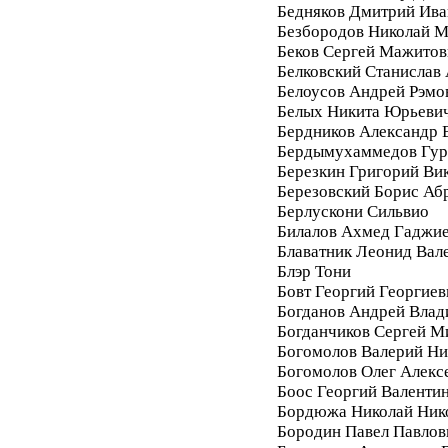
Бедняков Дмитрий Ива
Безбородов Николай 
Беков Сергей Мажитов
Белковский Станислав
Белоусов Андрей Рэмо
Белых Никита Юрьеви
Бердников Александр 
Бердымухаммедов Гур
Березкин Григорий Ви
Березовский Борис Аб
Берлускони Сильвио
Билалов Ахмед Гаджи
Блаватник Леонид Вал
Блэр Тони
Бовт Георгий Георгиев
Богданов Андрей Вла
Богданчиков Сергей М
Богомолов Валерий Ни
Богомолов Олег Алекс
Боос Георгий Валенти
Бордюжа Николай Ник
Бородин Павел Павлов