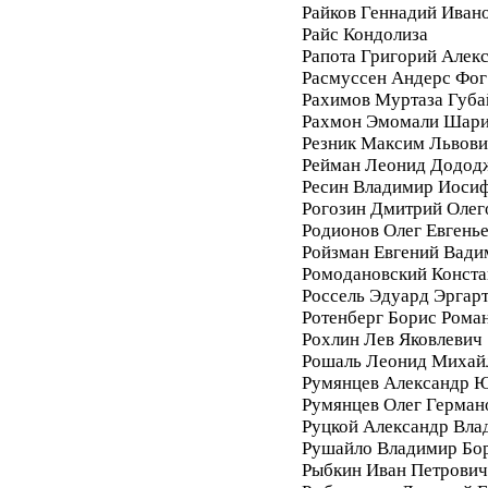
Райков Геннадий Иван
Райс Кондолиза
Рапота Григорий Алек
Расмуссен Андерс Фог
Рахимов Муртаза Губа
Рахмон Эмомали Шар
Резник Максим Львови
Рейман Леонид Додод
Ресин Владимир Иоси
Рогозин Дмитрий Олег
Родионов Олег Евгень
Ройзман Евгений Вади
Ромодановский Конста
Россель Эдуард Эргар
Ротенберг Борис Рома
Рохлин Лев Яковлевич
Рошаль Леонид Михай
Румянцев Александр 
Румянцев Олег Герман
Руцкой Александр Вла
Рушайло Владимир Бо
Рыбкин Иван Петрович