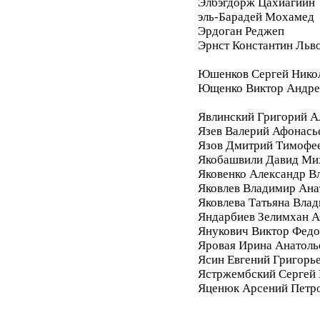
Элбэгдорж Цахиагийн
эль-Барадей Мохамед
Эрдоган Реджеп
Эрнст Константин Льв
Юшенков Сергей Нико
Ющенко Виктор Андре
Явлинский Григорий А
Язев Валерий Афонась
Язов Дмитрий Тимофе
Якобашвили Давид Ми
Яковенко Александр В
Яковлев Владимир Ана
Яковлева Татьяна Вла
Яндарбиев Зелимхан 
Янукович Виктор Фед
Яровая Ирина Анатоль
Ясин Евгений Григорь
Ястржембский Сергей
Яценюк Арсений Петр