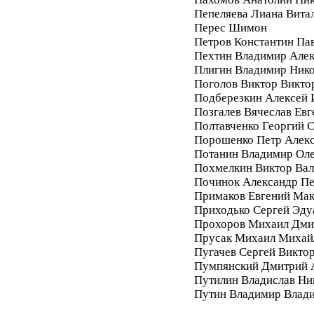
Пепеляева Лиана Вита
Перес Шимон
Петров Константин Па
Пехтин Владимир Алек
Плигин Владимир Ник
Поголов Виктор Викто
Подберезкин Алексей 
Позгалев Вячеслав Евг
Полтавченко Георгий 
Порошенко Петр Алек
Потанин Владимир Ол
Похмелкин Виктор Вал
Починок Александр П
Примаков Евгений Ма
Приходько Сергей Эду
Прохоров Михаил Дми
Прусак Михаил Михай
Пугачев Сергей Викто
Пумпянский Дмитрий 
Путилин Владислав Ни
Путин Владимир Влад