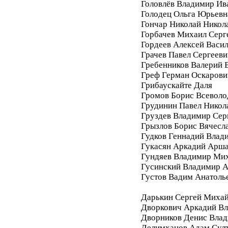
Головлёв Владимир Ив
Голодец Ольга Юрьевн
Гончар Николай Никол
Горбачев Михаил Серг
Гордеев Алексей Васи
Грачев Павел Сергееви
Гребенников Валерий 
Греф Герман Оскарови
Грибаускайте Даля
Громов Борис Всеволо
Грудинин Павел Никол
Груздев Владимир Сер
Грызлов Борис Вячесл
Гудков Геннадий Влад
Гукасян Аркадий Арш
Гундяев Владимир Ми
Гусинский Владимир А
Густов Вадим Анатоль
Дарькин Сергей Миха
Дворкович Аркадий В
Дворников Денис Вла
Делимханов Адам Сул