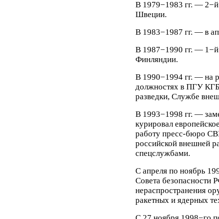
В 1979−1983 гг. — 2−й
Швеции.
В 1983−1987 гг. — в а
В 1987−1990 гг. — 1−й
Финляндии.
В 1990−1994 гг. — на
должностях в ПГУ КГБ
разведки, Службе внеш
В 1993−1998 гг. — зам
курировал европейское
работу пресс-бюро СВР
российской внешней р
спецслужбами.
С апреля по ноябрь 199
Совета безопасности Р
нераспространения ор
ракетных и ядерных те
С 27 ноября 1998−го п