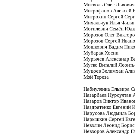
Митволь Олег Львович
Митрофанов Алексей 
Митрохин Сергей Серг
Михальчук Илья Фили
Могилевич Семён Юдк
Морозов Олег Викторо
Морозов Сергей Иван
Мошкович Вадим Нико
Мубарак Хосни
Мурычев Александр В
Мутко Виталий Леонть
Муцоев Зелимхан Али
Мэй Тереза
Набиуллина Эльвира С
Назарбаев Нурсултан 
Назаров Виктор Ивано
Наздратенко Евгений 
Нарусова Людмила Бо
Нарышкин Сергей Евг
Невзлин Леонид Борис
Невзоров Александр Г