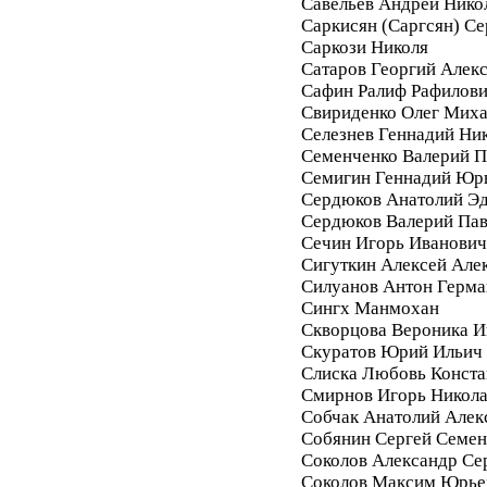
Савельев Андрей Нико
Саркисян (Саргсян) С
Саркози Николя
Сатаров Георгий Алек
Сафин Ралиф Рафилов
Свириденко Олег Мих
Селезнев Геннадий Ни
Семенченко Валерий П
Семигин Геннадий Юр
Сердюков Анатолий Э
Сердюков Валерий Па
Сечин Игорь Иванович
Сигуткин Алексей Але
Силуанов Антон Герма
Сингх Манмохан
Скворцова Вероника И
Скуратов Юрий Ильич
Слиска Любовь Конста
Смирнов Игорь Никол
Собчак Анатолий Алек
Собянин Сергей Семе
Соколов Александр Се
Соколов Максим Юрье