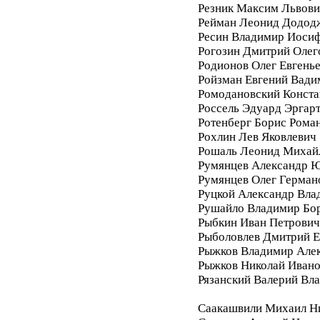
Резник Максим Львови
Рейман Леонид Додод
Ресин Владимир Иоси
Рогозин Дмитрий Олег
Родионов Олег Евгень
Ройзман Евгений Вади
Ромодановский Конста
Россель Эдуард Эргар
Ротенберг Борис Рома
Рохлин Лев Яковлевич
Рошаль Леонид Михай
Румянцев Александр 
Румянцев Олег Герман
Руцкой Александр Вла
Рушайло Владимир Бо
Рыбкин Иван Петрович
Рыболовлев Дмитрий Е
Рыжков Владимир Але
Рыжков Николай Иван
Рязанский Валерий Вл
Саакашвили Михаил Н