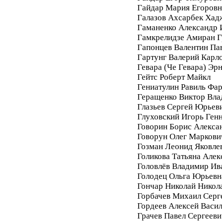
Гайдар Мария Егоровн
Галазов Ахсарбек Хад
Гаманенко Александр 
Гамкрелидзе Амиран Г
Гапонцев Валентин Па
Гартунг Валерий Карл
Гевара (Че Гевара) Эр
Гейтс Роберт Майкл
Гениатулин Равиль Фа
Геращенко Виктор Вл
Глазьев Сергей Юрьев
Глуховский Игорь Ген
Говорин Борис Алекса
Говорун Олег Маркови
Гозман Леонид Яковле
Голикова Татьяна Алек
Головлёв Владимир Ив
Голодец Ольга Юрьевн
Гончар Николай Никол
Горбачев Михаил Серг
Гордеев Алексей Васи
Грачев Павел Сергееви