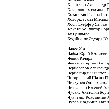
Хинштейн Александр Е
Хлопонин Александр Г
Хованская Галина Пет
Ходорковский Михаил
Хооп Схеффер Яап де
Христенко Виктор Бор
Ху Цзиньтао
Худайнатов Эдуард Ю
Чавес Уго
Чайка Юрий Яковлеви
Чейни Ричард
Чемезов Сергей Викто
Черногоров Александ
Черномырдин Виктор 
Чигиринский Шалва П
Чиркунов Олег Анатол
Чичваркин Евгений Ал
Чубайс Анатолий Бори
Чуйченко Константин 
Чуров Владимир Евген