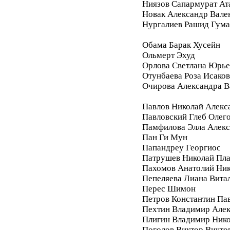
Ниязов Сапармурат Ат
Новак Александр Вале
Нургалиев Рашид Гум
Обама Барак Хусейн
Ольмерт Эхуд
Орлова Светлана Юрье
Отунбаева Роза Исако
Очирова Александра В
Павлов Николай Алекс
Павловский Глеб Олег
Памфилова Элла Алекс
Пан Ги Мун
Папандреу Георгиос
Патрушев Николай Пл
Пахомов Анатолий Ник
Пепеляева Лиана Вита
Перес Шимон
Петров Константин Па
Пехтин Владимир Алек
Плигин Владимир Ник
Поголов Виктор Викто