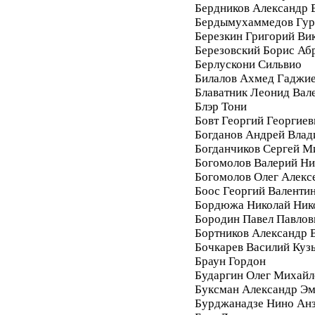
Бердников Александр 
Бердымухаммедов Гур
Березкин Григорий Ви
Березовский Борис Аб
Берлускони Сильвио
Билалов Ахмед Гаджи
Блаватник Леонид Вал
Блэр Тони
Бовт Георгий Георгиев
Богданов Андрей Вла
Богданчиков Сергей М
Богомолов Валерий Ни
Богомолов Олег Алекс
Боос Георгий Валенти
Бордюжа Николай Ник
Бородин Павел Павлов
Бортников Александр 
Бочкарев Василий Куз
Браун Гордон
Бударгин Олег Михайл
Буксман Александр Э
Бурджанадзе Нино Ан