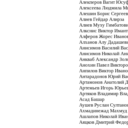
Алекперов Вагит Юсу
Алексеева Людмила М
Алешин Борис Сергее
Алиев Гейдар Алирза
Алиев Муху Гимбатов
Алкснис Виктор Имант
Алферов Жорес Ивано
Алханов Алу Дадашев
Анисимов Василий Вас
Анисимов Николай Ан
Анкваб Александр Зол
Анохин Павел Викторо
Анпилов Виктор Ивано
Антарадонов Юрий Ва
Артамонов Анатолий 
Артемьев Игорь Юрье
Артяков Владимир Вл
Асад Башар
Аушев Руслан Султано
Ахмадинежад Махмуд
Ашлапов Николай Ива
Аяцков Дмитрий Федо