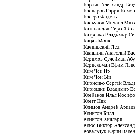
Карлин Александр Бог
Каспаров Гарри Кимо
Кастро Фидель
Касьянов Михаил Мих
Катанандов Сергей Ле
Катренко Владимир С
Кацав Моше
Качиньский Лех
Квашнин Анатолий Ва
Керимов Сулейман Аб
Керпельман Ефим Льв
Ким Чен Ир
Ким Чон Ын
Кириенко Сергей Влад
Кирюшин Владимир Ва
Клебанов Илья Иосиф
Клегг Ник
Климов Андрей Аркад
Клинтон Билл
Клинтон Хиллари
Клюс Виктор Алексан
Ковальчук Юрий Вале