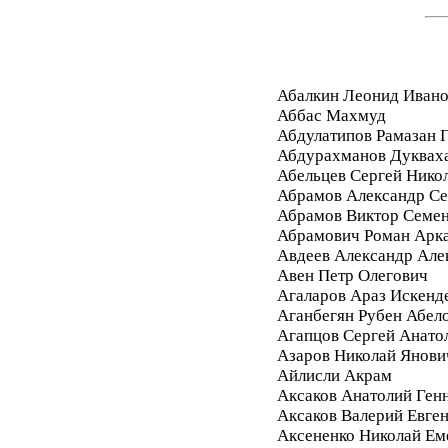
Абалкин Леонид Иван
Аббас Махмуд
Абдулатипов Рамазан
Абдурахманов Дуквах
Абельцев Сергей Нико
Абрамов Александр Се
Абрамов Виктор Семе
Абрамович Роман Арк
Авдеев Александр Але
Авен Петр Олегович
Агаларов Араз Искенд
Аганбегян Рубен Абел
Агапцов Сергей Анато
Азаров Николай Янови
Айлисли Акрам
Аксаков Анатолий Ген
Аксаков Валерий Евге
Аксененко Николай Ем