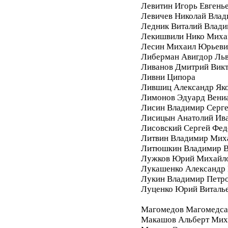
Левитин Игорь Евгень
Левичев Николай Вла
Ледник Виталий Влад
Лекишвили Нико Миха
Лесин Михаил Юрьеви
Либерман Авигдор Ль
Ливанов Дмитрий Вик
Ливни Ципора
Лившиц Александр Як
Лимонов Эдуард Вени
Лисин Владимир Серг
Лисицын Анатолий Ив
Лисовский Сергей Фе
Литвин Владимир Мих
Литюшкин Владимир В
Лужков Юрий Михайл
Лукашенко Александр 
Лукин Владимир Петр
Луценко Юрий Виталь
Магомедов Магомедса
Макашов Альберт Мих