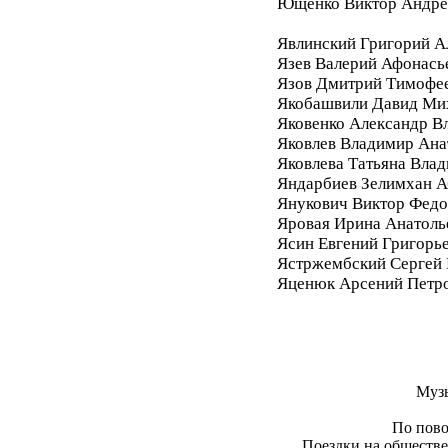
Ющенко Виктор Андре
Явлинский Григорий А
Язев Валерий Афонась
Язов Дмитрий Тимофе
Якобашвили Давид Ми
Яковенко Александр В
Яковлев Владимир Ана
Яковлева Татьяна Вла
Яндарбиев Зелимхан 
Янукович Виктор Фед
Яровая Ирина Анатоль
Ясин Евгений Григорь
Ястржембский Сергей
Яценюк Арсений Петр
Муз
По пово
Поездки на обществе