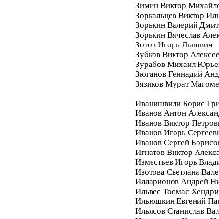
Зимин Виктор Михайл
Зоркальцев Виктор Ил
Зорькин Валерий Дмит
Зорькин Вячеслав Але
Зотов Игорь Львович
Зубков Виктор Алексе
Зурабов Михаил Юрье
Зюганов Геннадий Анд
Зязиков Мурат Магом
Иванишвили Борис Гри
Иванов Антон Алексан
Иванов Виктор Петров
Иванов Игорь Сергеев
Иванов Сергей Борисо
Игнатов Виктор Алекс
Изместьев Игорь Влад
Изотова Светлана Вале
Илларионов Андрей Ни
Ильвес Тоомас Хендри
Ильюшкин Евгений Па
Ильясов Станислав Ва