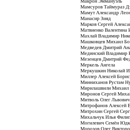
Макрон Эммануэль
Мамсуров Таймураз Д
Мамут Александр Лео
Манасир Зияд
Марков Сергей Алекса
Матвиенко Валентина 
Махлай Владимир Ник
Машковцев Михаил Бо
Медведев Дмитрий Ан
Мединский Владимир 
Мезенцев Дмитрий Фе
Меркель Ангела
Меркушкин Николай И
Миллер Алексей Бори
Минниханов Рустам Н
Мирилашвили Михаил
Миронов Сергей Миха
Митволь Олег Львович
Митрофанов Алексей 
Митрохин Сергей Серг
Михальчук Илья Фили
Могилевич Семён Юдк
Морозов Олег Викторо