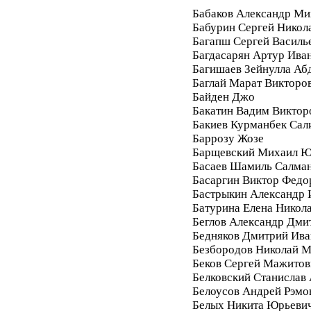
Бабаков Александр Ми
Бабурин Сергей Никол
Багапш Сергей Василь
Багдасарян Артур Ива
Багишаев Зейнулла Аб
Баглай Марат Викторо
Байден Джо
Бакатин Вадим Виктор
Бакиев Курманбек Сал
Баррозу Жозе
Барщевский Михаил Ю
Басаев Шамиль Салма
Басаргин Виктор Федо
Бастрыкин Александр 
Батурина Елена Никол
Беглов Александр Дми
Бедняков Дмитрий Ива
Безбородов Николай 
Беков Сергей Мажитов
Белковский Станислав
Белоусов Андрей Рэмо
Белых Никита Юрьеви