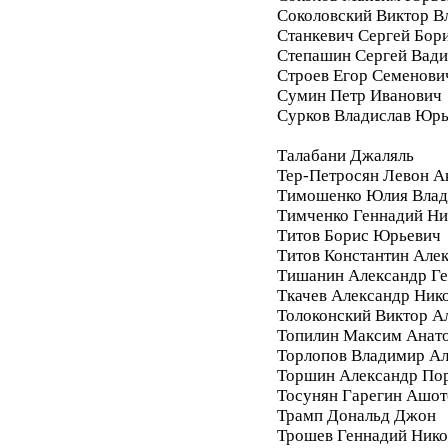
Соколовский Виктор В
Станкевич Сергей Бор
Степашин Сергей Вад
Строев Егор Семенови
Сумин Петр Иванович
Сурков Владислав Юр
Талабани Джаляль
Тер-Петросян Левон А
Тимошенко Юлия Влад
Тимченко Геннадий Ни
Титов Борис Юрьевич
Титов Константин Але
Тишанин Александр Ге
Ткачев Александр Ник
Толоконский Виктор А
Топилин Максим Анат
Торлопов Владимир А
Торшин Александр По
Тосунян Гарегин Ашот
Трамп Дональд Джон
Трошев Геннадий Нико