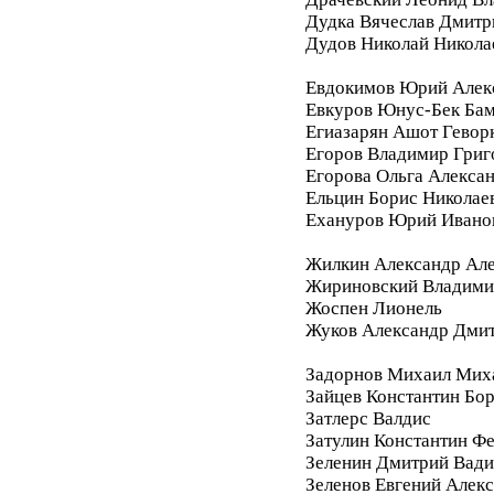
Дудка Вячеслав Дмитр
Дудов Николай Никола
Евдокимов Юрий Алек
Евкуров Юнус-Бек Бам
Егиазарян Ашот Гевор
Егоров Владимир Григ
Егорова Ольга Алекса
Ельцин Борис Николае
Ехануров Юрий Ивано
Жилкин Александр Ал
Жириновский Владими
Жоспен Лионель
Жуков Александр Дми
Задорнов Михаил Мих
Зайцев Константин Бо
Затлерс Валдис
Затулин Константин Ф
Зеленин Дмитрий Вад
Зеленов Евгений Алек