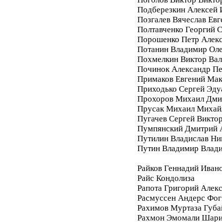
Подберезкин Алексей 
Позгалев Вячеслав Евг
Полтавченко Георгий 
Порошенко Петр Алек
Потанин Владимир Ол
Похмелкин Виктор Вал
Починок Александр П
Примаков Евгений Ма
Приходько Сергей Эду
Прохоров Михаил Дми
Прусак Михаил Михай
Пугачев Сергей Викто
Пумпянский Дмитрий 
Путилин Владислав Ни
Путин Владимир Влад
Райков Геннадий Иван
Райс Кондолиза
Рапота Григорий Алек
Расмуссен Андерс Фог
Рахимов Муртаза Губа
Рахмон Эмомали Шар