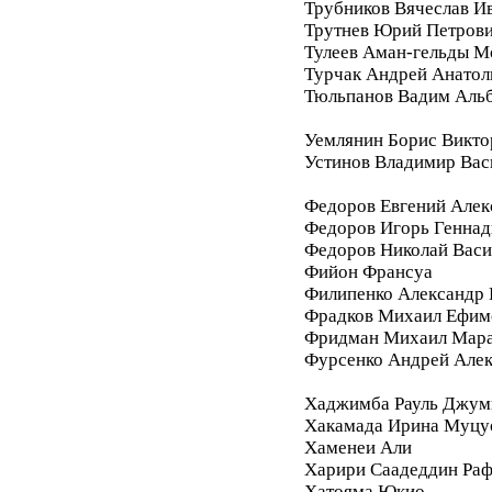
Трубников Вячеслав И
Трутнев Юрий Петров
Тулеев Аман-гельды М
Турчак Андрей Анатол
Тюльпанов Вадим Аль
Уемлянин Борис Викто
Устинов Владимир Вас
Федоров Евгений Алек
Федоров Игорь Геннад
Федоров Николай Васи
Фийон Франсуа
Филипенко Александр 
Фрадков Михаил Ефим
Фридман Михаил Мара
Фурсенко Андрей Але
Хаджимба Рауль Джум
Хакамада Ирина Муцу
Хаменеи Али
Харири Саадеддин Ра
Хатояма Юкио