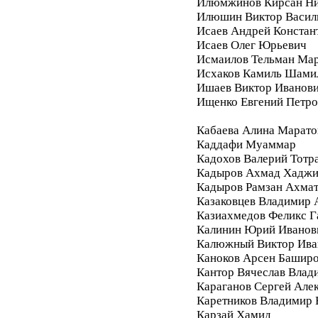
Илюмжинов Кирсан Ни
Илюшин Виктор Васил
Исаев Андрей Констан
Исаев Олег Юрьевич
Исмаилов Тельман Ма
Исхаков Камиль Шами
Ишаев Виктор Иванов
Ищенко Евгений Петро
Кабаева Алина Марато
Каддафи Муаммар
Кадохов Валерий Тотр
Кадыров Ахмад Хадж
Кадыров Рамзан Ахма
Казаковцев Владимир 
Казиахмедов Феликс 
Калинин Юрий Иванов
Калюжный Виктор Ива
Каноков Арсен Башир
Кантор Вячеслав Влад
Караганов Сергей Але
Каретников Владимир
Карзай Хамид