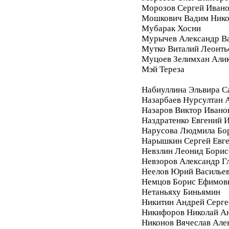
Морозов Сергей Иван
Мошкович Вадим Нико
Мубарак Хосни
Мурычев Александр В
Мутко Виталий Леонть
Муцоев Зелимхан Али
Мэй Тереза
Набиуллина Эльвира С
Назарбаев Нурсултан 
Назаров Виктор Ивано
Наздратенко Евгений 
Нарусова Людмила Бо
Нарышкин Сергей Евг
Невзлин Леонид Борис
Невзоров Александр Г
Неелов Юрий Василье
Немцов Борис Ефимов
Нетаньяху Биньямин
Никитин Андрей Серге
Никифоров Николай А
Никонов Вячеслав Але