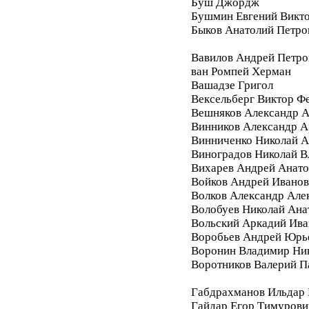
Буш Джордж
Бушмин Евгений Викт
Быков Анатолий Петро
Вавилов Андрей Петро
ван Ромпей Херман
Вашадзе Григол
Вексельберг Виктор Ф
Вешняков Александр А
Винников Александр 
Винниченко Николай А
Виноградов Николай 
Вихарев Андрей Анато
Войков Андрей Ивано
Волков Александр Але
Волобуев Николай Ана
Вольский Аркадий Ива
Воробьев Андрей Юрь
Воронин Владимир Ни
Воротников Валерий П
Габдрахманов Ильдар
Гайдар Егор Тимурови