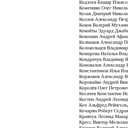
Кодзоев Башир Ильясо
Кожемяко Олег Никола
Козак Дмитрий Никола
Козлов Александр Пет
Коков Валерий Мухам
Кокойты Эдуард Джаб
Кокошин Андрей Афан
Колмаков Александр П
Колокольцев Владимир
Комарова Наталья Вла
Кондрачук Владимир В
Коновалов Александр 
Константинов Илья Вл
Коржаков Александр В
Коровайко Андрей Вик
Королёв Олег Петрови
Косачев Константин И
Костин Андрей Леони
Кох Альфред Рейнголь
Кочарян Роберт Седра
Кравчук Леонид Мака
Кресс Виктор Мельхи
Крюков Валерий Алек