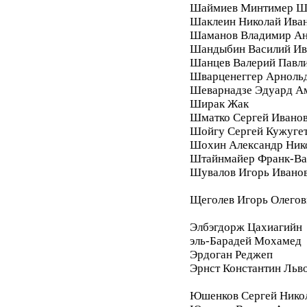
Шаймиев Минтимер Ш
Шаклеин Николай Ива
Шаманов Владимир Ан
Шандыбин Василий Ив
Шанцев Валерий Павл
Шварценеггер Арноль
Шеварнадзе Эдуард А
Ширак Жак
Шматко Сергей Ивано
Шойгу Сергей Кужуге
Шохин Александр Ник
Штайнмайер Франк-Ва
Шувалов Игорь Ивано
Щеголев Игорь Олегов
Элбэгдорж Цахиагийн
эль-Барадей Мохамед
Эрдоган Реджеп
Эрнст Константин Льв
Юшенков Сергей Нико