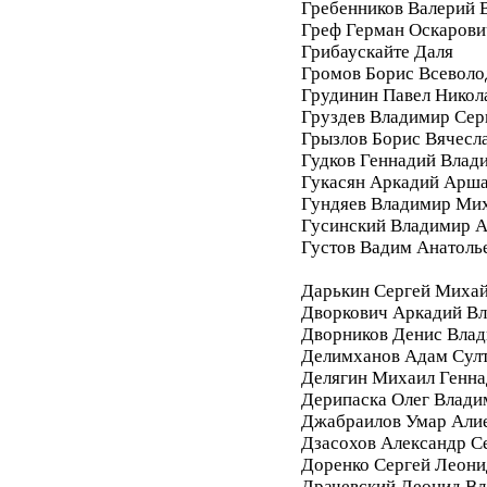
Гребенников Валерий 
Греф Герман Оскарови
Грибаускайте Даля
Громов Борис Всеволо
Грудинин Павел Никол
Груздев Владимир Сер
Грызлов Борис Вячесл
Гудков Геннадий Влад
Гукасян Аркадий Арш
Гундяев Владимир Ми
Гусинский Владимир А
Густов Вадим Анатоль
Дарькин Сергей Миха
Дворкович Аркадий В
Дворников Денис Вла
Делимханов Адам Сул
Делягин Михаил Генна
Дерипаска Олег Влади
Джабраилов Умар Али
Дзасохов Александр С
Доренко Сергей Леони
Драчевский Леонид В