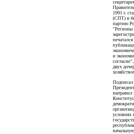
секретаре
Правитель
1991 г. с
(СПТ) и б
партию Ро
"Регионы 
зарегистр
печатался
публикаци
экономиче
и экономи
согласие"
двух доче
хозяйство
Подписал 
Президента
направил 
Конституц
демократи
организац
условиях 
государст
республик
начальную