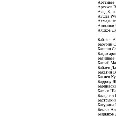
Артемьев
Артяков 
Асад Баш
Аушев Ру
Ахмадине
Ашлапов 
Аяцков Д
Бабаков 
Бабурин С
Багапш Се
Багдасаря
Багишаев 
Баглай Ма
Байден Д
Бакатин 
Бакиев Ку
Баррозу Ж
Барщевск
Басаев Ш
Басаргин
Бастрыки
Батурина 
Беглов Ал
Бедняков