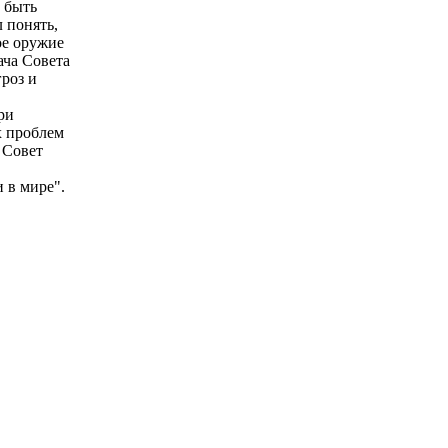
а быть
 понять,
ое оружие
ача Совета
роз и
ри
х проблем
 Совет
 в мире".