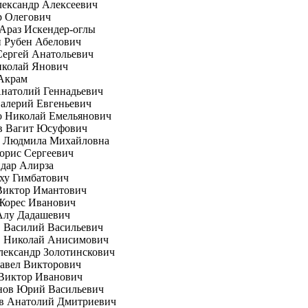
ександр Алексеевич
р Олегович
Араз Искендер-оглы
 Рубен Абелович
Сергей Анатольевич
иколай Янович
Акрам
натолий Геннадьевич
алерий Евгеньевич
о Николай Емельянович
в Вагит Юсуфович
а Людмила Михайловна
орис Сергеевич
дар Алирза
ху Гимбатович
Виктор Имантович
Жорес Иванович
Алу Дадашевич
 Василий Васильевич
 Николай Анисимович
ександр Золотинскович
авел Викторович
Виктор Иванович
нов Юрий Васильевич
в Анатолий Дмитриевич