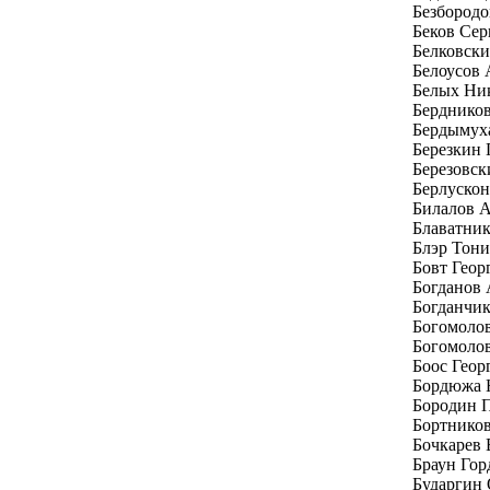
Безбород
Беков Се
Белковски
Белоусов 
Белых Ни
Бердников
Бердымух
Березкин 
Березовск
Берлуско
Билалов 
Блаватни
Блэр Тони
Бовт Геор
Богданов
Богданчи
Богомоло
Богомолов
Боос Геор
Бордюжа 
Бородин 
Бортников
Бочкарев 
Браун Гор
Бударгин