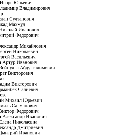
 Игорь Юрьевич
Владимир Владимирович
ар
слан Султанович
жад Махмуд
Николай Иванович
митрий Федорович
Александр Михайлович
ергей Николаевич
ргей Васильевич
н Артур Иванович
Зейнулла Абдулгалимович
рат Викторович
жо
Вадим Викторович
рманбек Салиевич
озе
ий Михаил Юрьевич
амиль Салманович
 Виктор Федорович
н Александр Иванович
Елена Николаевна
ександр Дмитриевич
 Дмитрий Иванович