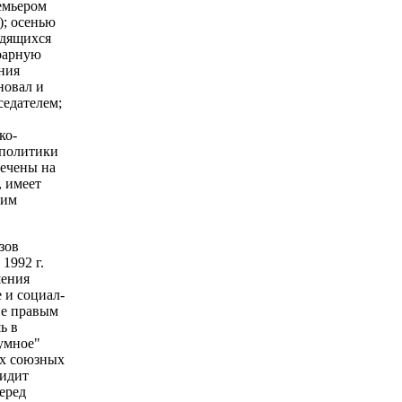
ремьером
); осенью
удящихся
грарную
ния
новал и
седателем;
ко-
 политики
речены на
, имеет
ким
зов
1992 г.
шения
 и социал-
не правым
ь в
умное"
их союзных
видит
еред