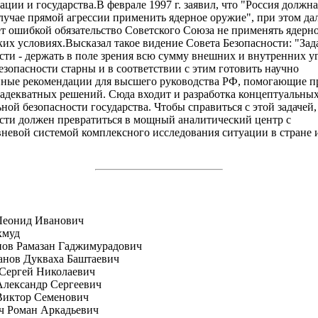
ации и государства.В феврале 1997 г. заявил, что "Россия должн
случае прямой агрессии применить ядерное оружие", при этом дал
ет ошибкой обязательство Советского Союза не применять ядерн
ких условиях.Высказал такое видение Совета Безопасности: "Зад
сти - держать в поле зрения всю сумму внешних и внутренних уг
езопасности старны и в соответствии с этим готовить научно
ные рекомендации для высшего руководства РФ, помогающие п
адекватных решений. Сюда входит и разработка концептуальны
ной безопасности государства. Чтобы справиться с этой задачей,
сти должен превратиться в мощный аналитический центр с
невой системой комплексного исследования ситуации в стране и
Леонид Иванович
хмуд
пов Рамазан Гаджимурадович
анов Дукваха Баштаевич
Сергей Николаевич
лександр Сергеевич
Виктор Семенович
ч Роман Аркадьевич