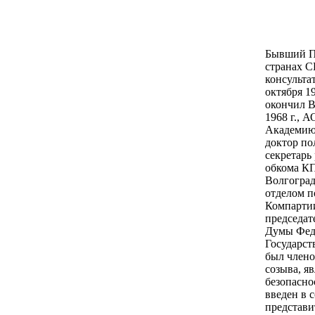
Бывший П
странах С
консульта
октября 1
окончил В
1968 г., 
Академию 
доктор по
секретарь
обкома КП
Волгоград
отделом п
Компартии
председат
Думы Феде
Государст
был члено
созыва, я
безопасно
введен в 
представи