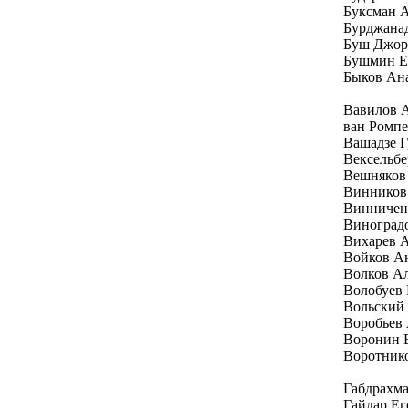
Буксман 
Бурджана
Буш Джо
Бушмин Е
Быков Ан
Вавилов 
ван Ромп
Вашадзе Г
Вексельбе
Вешняков
Винников
Винничен
Виноград
Вихарев 
Войков А
Волков А
Волобуев
Вольский
Воробьев
Воронин 
Воротник
Габдрахм
Гайдар Е