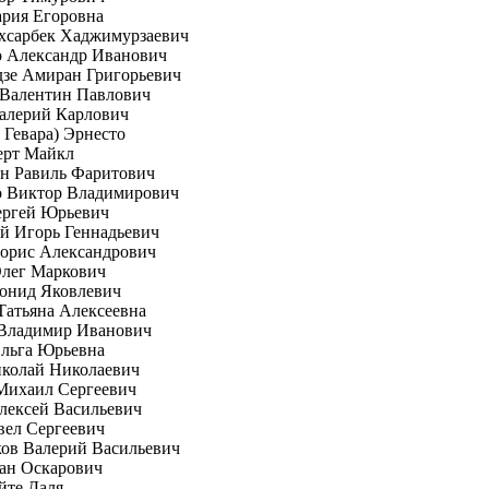
рия Егоровна
хсарбек Хаджимурзаевич
о Александр Иванович
зе Амиран Григорьевич
 Валентин Павлович
алерий Карлович
е Гевара) Эрнесто
ерт Майкл
н Равиль Фаритович
о Виктор Владимирович
ергей Юрьевич
й Игорь Геннадьевич
орис Александрович
Олег Маркович
онид Яковлевич
Татьяна Алексеевна
 Владимир Иванович
Ольга Юрьевна
иколай Николаевич
Михаил Сергеевич
лексей Васильевич
вел Сергеевич
ов Валерий Васильевич
ан Оскарович
йте Даля