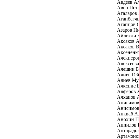
Авдеев Ал
Авен Пет
Агаларов 
Аганбегян
Агапцов 
Азаров Н
Айлисли 
Аксаков А
Аксаков В
Аксененк
Алекперо
Алексеев
Алешин Б
Алиев Гей
Алиев Му
Алкснис 
Алферов 
Алханов 
Анисимов
Анисимов
Анкваб Ал
Анохин П
Анпилов 
Антарадо
Артамоно