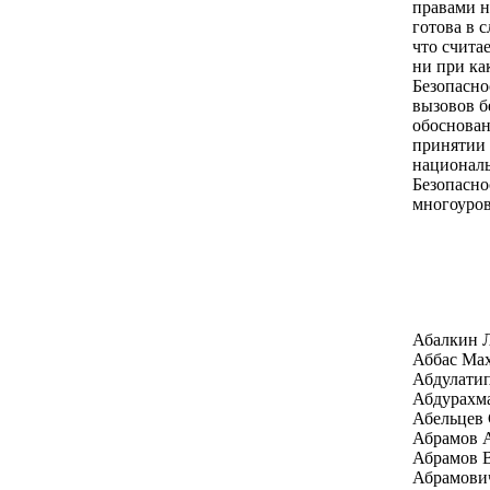
правами н
готова в 
что счита
ни при ка
Безопасно
вызовов б
обоснован
принятии 
националь
Безопасно
многоуров
Абалкин 
Аббас Ма
Абдулати
Абдурахм
Абельцев 
Абрамов А
Абрамов 
Абрамови