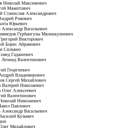
ов Николай Максимович
ргей Мажитович
й Станислав Александрович
Андрей Рэмович
кита Юрьевич
 Александр Васильевич
аммедов Гурбангулы Мяликкулиевич
Григорий Викторович
ий Борис Абрамович
ни Сильвио
Ахмед Гаджиевич
к Леонид Валентинович
гий Георгиевич
 Андрей Владимирович
ков Сергей Михайлович
в Валерий Николаевич
 Олег Алексеевич
гий Валентинович
Николай Николаевич
Павел Павлович
 Александр Васильевич
Василий Кузьмич
дон
 Олег Михайлович