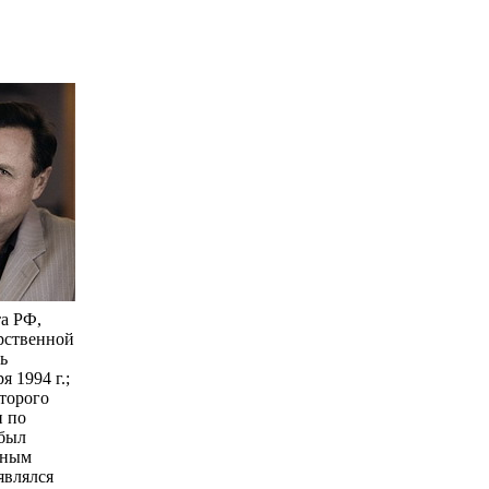
а РФ,
рственной
ь
 1994 г.;
торого
и по
 был
чным
являлся