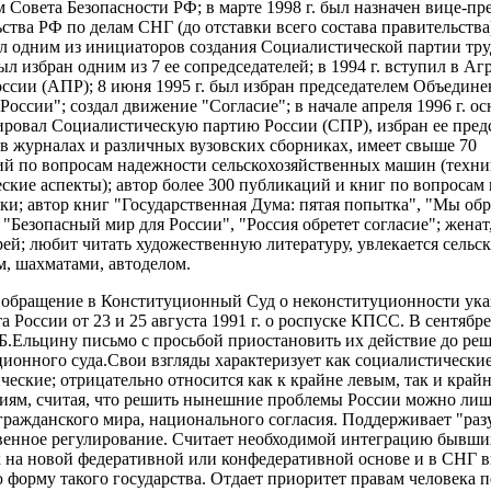
м Совета Безопасности РФ; в марте 1998 г. был назначен вице-п
ства РФ по делам СНГ (до отставки всего состава правительства
тал одним из инициаторов создания Социалистической партии тр
ыл избран одним из 7 ее сопредседателей; в 1994 г. вступил в А
ссии (АПР); 8 июня 1995 г. был избран председателем Объедине
России"; создал движение "Согласие"; в начале апреля 1996 г. ос
ировал Социалистическую партию России (СПР), избран ее пред
 в журналах и различных вузовских сборниках, имеет свыше 70
й по вопросам надежности сельскохозяйственных машин (техни
ские аспекты); автор более 300 публикаций и книг по вопросам
ки; автор книг "Государственная Дума: пятая попытка", "Мы об
, "Безопасный мир для России", "Россия обретет согласие"; женат
рей; любит читать художественную литературу, увлекается сельс
м, шахматами, автоделом.
обращение в Конституционный Суд о неконституционности ука
 России от 23 и 25 августа 1991 г. о роспуске КПСС. В сентябре 
Б.Ельцину письмо с просьбой приостановить их действие до ре
ионного суда.Свои взгляды характеризует как социалистические
ческие; отрицательно относится как к крайне левым, так и край
иям, считая, что решить нынешние проблемы России можно лиш
гражданского мира, национального согласия. Поддерживает "раз
венное регулирование. Считает необходимой интеграцию бывш
 на новой федеративной или конфедеративной основе и в СНГ 
 форму такого государства. Отдает приоритет правам человека п