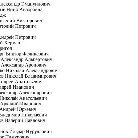
Александр Эмануилович
дзе Нино Анзоровна
рдж
вгений Викторович
атолий Петрович
Андрей Петрович
ей Херман
ригол
рг Виктор Феликсович
 Александр Альбертович
 Александр Аронович
ко Николай Александрович
ов Николай Владимирович
Андрей Анатольевич
ндрей Иванович
лександр Александрович
 Николай Анатольевич
 Аркадий Иванович
 Андрей Юрьевич
Владимир Николаевич
ов Валерий Павлович
анов Ильдар Нуруллович
гор Тимурович