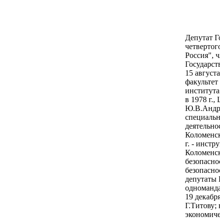
Депутат Г
четвертог
Россия", 
Государст
15 августа
факультет
института
в 1978 г.
Ю.В.Андро
специальн
деятельно
Коломенск
г. - инст
Коломенск
безопасно
безопасно
депутаты 
одноманда
19 декабр
Г.Титову;
экономиче