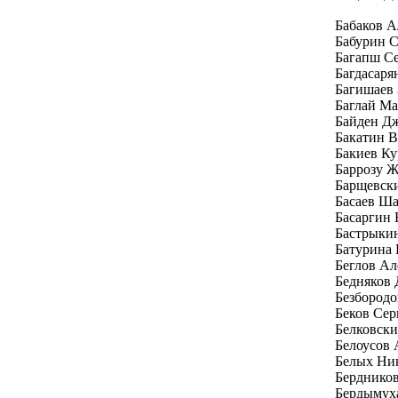
Бабаков 
Бабурин С
Багапш Се
Багдасаря
Багишаев 
Баглай Ма
Байден Д
Бакатин 
Бакиев Ку
Баррозу Ж
Барщевск
Басаев Ш
Басаргин
Бастрыки
Батурина 
Беглов Ал
Бедняков
Безбород
Беков Се
Белковски
Белоусов 
Белых Ни
Бердников
Бердымух