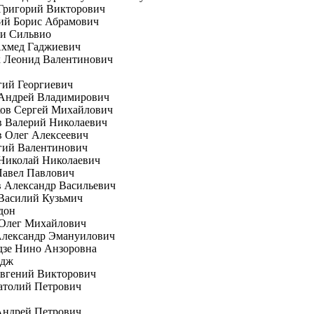
Григорий Викторович
ий Борис Абрамович
ни Сильвио
Ахмед Гаджиевич
к Леонид Валентинович
гий Георгиевич
 Андрей Владимирович
ков Сергей Михайлович
в Валерий Николаевич
 Олег Алексеевич
гий Валентинович
Николай Николаевич
Павел Павлович
 Александр Васильевич
Василий Кузьмич
дон
 Олег Михайлович
Александр Эмануилович
дзе Нино Анзоровна
рдж
вгений Викторович
атолий Петрович
Андрей Петрович