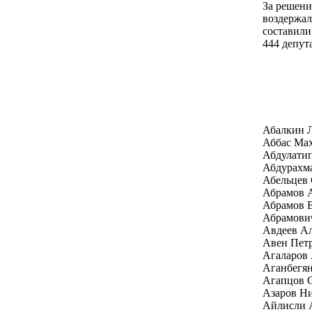
За решени
воздержал
составили
444 депута
Абалкин 
Аббас Ма
Абдулати
Абдурахм
Абельцев 
Абрамов А
Абрамов 
Абрамови
Авдеев Ал
Авен Пет
Агаларов 
Аганбегян
Агапцов 
Азаров Н
Айлисли 