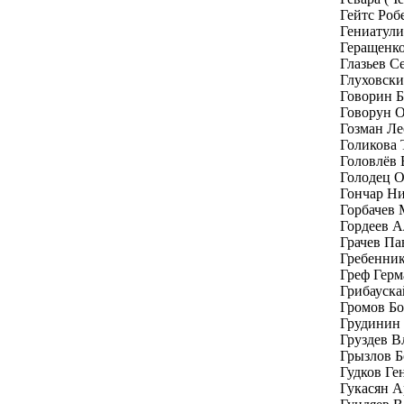
Гейтс Роб
Гениатули
Геращенк
Глазьев С
Глуховски
Говорин Б
Говорун 
Гозман Ле
Голикова 
Головлёв
Голодец 
Гончар Н
Горбачев 
Гордеев А
Грачев Па
Гребенник
Греф Герм
Грибауска
Громов Бо
Грудинин
Груздев В
Грызлов Б
Гудков Г
Гукасян 