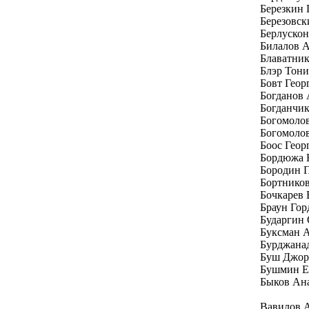
Березкин 
Березовск
Берлуско
Билалов 
Блаватни
Блэр Тони
Бовт Геор
Богданов
Богданчи
Богомоло
Богомолов
Боос Геор
Бордюжа 
Бородин 
Бортников
Бочкарев 
Браун Гор
Бударгин
Буксман 
Бурджана
Буш Джо
Бушмин Е
Быков Ан
Вавилов 