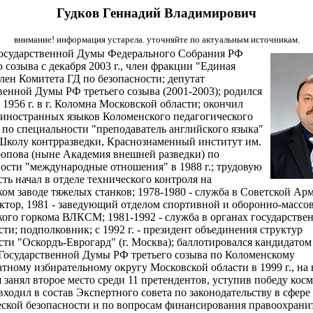
Гудков Геннадий Владимирович
внимание! информация устарела. уточняйте по актуальным источникам.
осударственной Думы Федерального Собрания РФ
о созыва с декабря 2003 г., член фракции "Единая
член Комитета ГД по безопасности; депутат
венной Думы РФ третьего созыва (2001-2003); родился
 1956 г. в г. Коломна Московской области; окончил
 иностранных языков Коломенского педагогического
 по специальности "преподаватель английского языка"
, Школу контрразведки, Краснознаменный институт им.
пова (ныне Академия внешней разведки) по
ости "международные отношения" в 1988 г.; трудовую
сть начал в отделе технического контроля на
ом заводе тяжелых станков; 1978-1980 - служба в Советской Арм
руктор, 1981 - заведующий отделом спортивной и оборонно-массо
ого горкома ВЛКСМ; 1981-1992 - служба в органах государстве
сти; подполковник; с 1992 г. - президент объединения структур
сти "Оскордъ-Еврогард" (г. Москва); баллотировался кандидатом
Государственной Думы РФ третьего созыва по Коломенскому
тному избирательному округу Московской области в 1999 г., на
я занял второе место среди 11 претендентов, уступив победу кос
 входил в состав Экспертного совета по законодательству в сфере
ской безопасности и по вопросам финансирования правоохрани