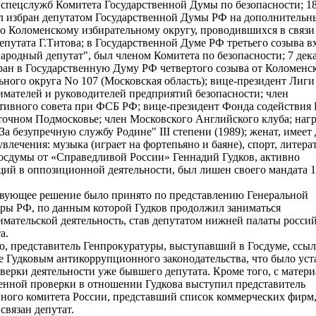
 спецслужб Комитета Государственной Думы по безопасности; 18
ыл избран депутатом Государственной Думы РФ на дополнительн
о Коломенскому избирательному округу, проводившихся в связи
епутата Г.Титова; в Государственной Думе РФ третьего созыва в
ародный депутат", был членом Комитета по безопасности; 7 дек
бран в Государственную Думу РФ четвертого созыва от Коломенс
ьного округа Nо 107 (Московская область); вице-президент Лиги
мателей и руководителей предприятий безопасности; член
ативного совета при ФСБ РФ; вице-президент Фонда содейств
точном Подмосковье; член Московского Английского клуба; наг
За безупречную службу Родине" III степени (1989); женат, имеет
влечения: музыка (играет на фортепьяно и баяне), спорт, литера
осдумы от «Справедливой России» Геннадий Гудков, активно
ий в оппозиционной деятельности, был лишен своего мандата 1
вующее решение было принято по представлению Генеральной
ры РФ, по данным которой Гудков продолжил заниматься
мательской деятельность, став депутатом нижней палаты росси
а.
о, представитель Генпрокуратуры, выступавший в Госдуме, ссыл
 Гудковым антикоррупционного законодательства, что было уст
оверки деятельности уже бывшего депутата. Кроме того, с матер
енной проверки в отношении Гудкова выступил представитель
ного комитета России, представший список коммерческих фирм,
связан депутат.