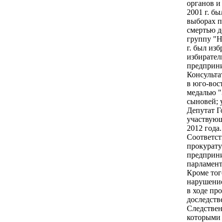
органов и
2001 г. б
выборах п
смертью д
группу "Н
г. был из
избирател
предприни
Консульт
в юго-вос
медалью "
сыновей; у
Депутат Г
участвующ
2012 года.
Соответст
прокурату
предприни
парламент
Кроме тог
нарушение
в ходе пр
доследств
Следствен
которыми 