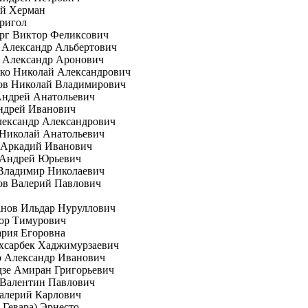
ей Херман
ригол
рг Виктор Феликсович
 Александр Альбертович
 Александр Аронович
ко Николай Александрович
ов Николай Владимирович
Андрей Анатольевич
ндрей Иванович
лександр Александрович
 Николай Анатольевич
 Аркадий Иванович
 Андрей Юрьевич
Владимир Николаевич
ов Валерий Павлович
анов Ильдар Нуруллович
гор Тимурович
рия Егоровна
хсарбек Хаджимурзаевич
о Александр Иванович
зе Амиран Григорьевич
 Валентин Павлович
алерий Карлович
е Гевара) Эрнесто