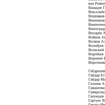
ван Ромп
Вашадзе Г
Вексельбе
Вешняков
Винников
Винничен
Виноград
Вихарев 
Войков А
Волков А
Волобуев
Вольский
Воробьев
Воронин 
Воротник
Габдрахм
Гайдар Е
Гайдар Ма
Галазов А
Гаманенк
Гамкрелид
Гапонцев
Гартунг В
Гевара (Ч