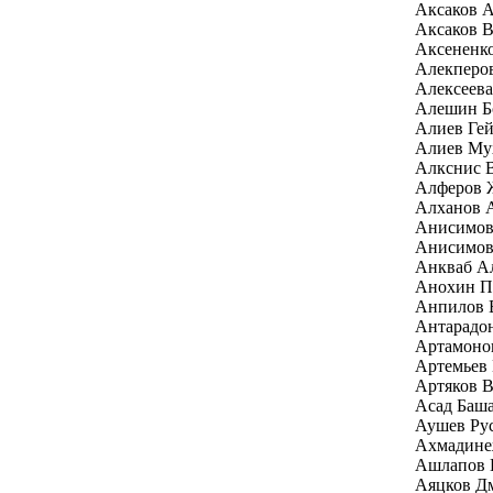
Аксаков А
Аксаков В
Аксененк
Алекперо
Алексеев
Алешин Б
Алиев Гей
Алиев Му
Алкснис 
Алферов 
Алханов 
Анисимов
Анисимов
Анкваб Ал
Анохин П
Анпилов 
Антарадо
Артамоно
Артемьев
Артяков 
Асад Баш
Аушев Ру
Ахмадине
Ашлапов 
Аяцков Д