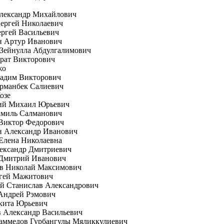
Александр Михайлович
ергей Николаевич
ргей Васильевич
н Артур Иванович
Зейнулла Абдулгалимович
рат Викторович
жо
Вадим Викторович
рманбек Салиевич
озе
ий Михаил Юрьевич
амиль Салманович
 Виктор Федорович
н Александр Иванович
Елена Николаевна
ександр Дмитриевич
 Дмитрий Иванович
ов Николай Максимович
ргей Мажитович
й Станислав Александрович
Андрей Рэмович
кита Юрьевич
 Александр Васильевич
аммедов Гурбангулы Мяликкулиевич