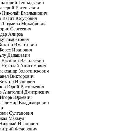
натолий Геннадьевич
алерий Евгеньевич
о Николай Емельянович
в Вагит Юсуфович
а Людмила Михайловна
орис Сергеевич
дар Алирза
ху Гимбатович
Виктор Имантович
Жорес Иванович
Алу Дадашевич
 Василий Васильевич
 Николай Анисимович
ександр Золотинскович
авел Викторович
Виктор Иванович
нов Юрий Васильевич
в Анатолий Дмитриевич
 Игорь Юрьевич
Владимир Владимирович
ар
слан Султанович
жад Махмуд
Николай Иванович
митрий Федорович