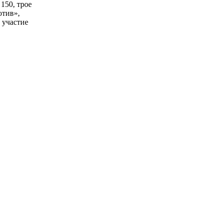
150, трое
отив»,
 участие