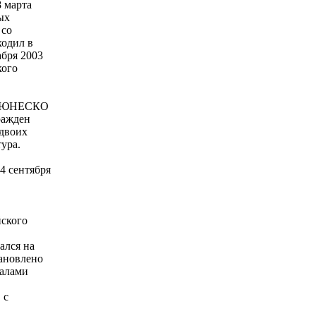
 марта
ых
 со
ходил в
абря 2003
кого
ия ЮНЕСКО
ражден
 двоих
тура.
4 сентября
йского
ался на
ановлено
иалами
 с