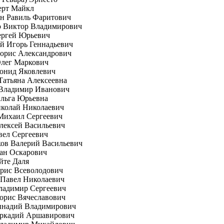
ерт Майкл
н Равиль Фаритович
о Виктор Владимирович
ергей Юрьевич
й Игорь Геннадьевич
орис Александрович
Олег Маркович
онид Яковлевич
Татьяна Алексеевна
 Владимир Иванович
Ольга Юрьевна
иколай Николаевич
Михаил Сергеевич
лексей Васильевич
вел Сергеевич
ов Валерий Васильевич
ан Оскарович
йте Даля
рис Всеволодович
 Павел Николаевич
ладимир Сергеевич
орис Вячеславович
еннадий Владимирович
Аркадий Аршавирович