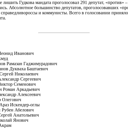
е лишить Гудкова мандата проголосовал 291 депутат, «против» – 
ись. Абсолютное большинство депутатов, проголосовавших «пр
 справедливороссы и коммунисты. Всего в голосовании приняло
та.
Леонид Иванович
хмуд
пов Рамазан Гаджимурадович
анов Дукваха Баштаевич
Сергей Николаевич
лександр Сергеевич
Виктор Семенович
ч Роман Аркадьевич
ександр Алексеевич
р Олегович
Араз Искендер-оглы
 Рубен Абелович
Сергей Анатольевич
иколай Янович
Акрам