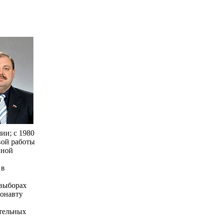
ии; с 1980
вой работы
нной
 в
 выборах
монавту
тельных