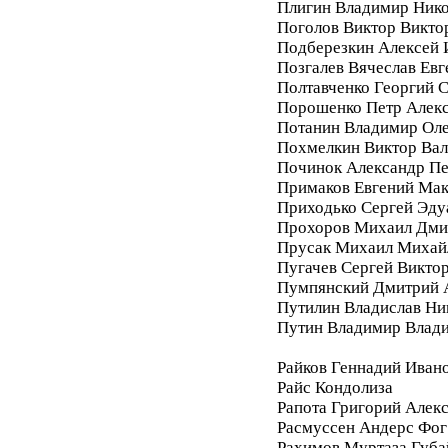
Плигин Владимир Ник
Поголов Виктор Викто
Подберезкин Алексей 
Позгалев Вячеслав Евг
Полтавченко Георгий 
Порошенко Петр Алек
Потанин Владимир Ол
Похмелкин Виктор Вал
Починок Александр П
Примаков Евгений Ма
Приходько Сергей Эду
Прохоров Михаил Дми
Прусак Михаил Михай
Пугачев Сергей Викто
Пумпянский Дмитрий 
Путилин Владислав Ни
Путин Владимир Влад
Райков Геннадий Иван
Райс Кондолиза
Рапота Григорий Алек
Расмуссен Андерс Фог
Рахимов Муртаза Губа