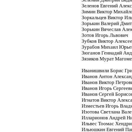
Зеленов Евгений Алек
Зимин Виктор Михайл
Зоркальцев Виктор Ил
Зорькин Валерий Дмит
Зорькин Вячеслав Але
Зотов Игорь Львович
Зубков Виктор Алексе
Зурабов Михаил Юрье
Зюганов Геннадий Анд
Зязиков Мурат Магом
Иванишвили Борис Гри
Иванов Антон Алексан
Иванов Виктор Петров
Иванов Игорь Сергеев
Иванов Сергей Борисо
Игнатов Виктор Алекс
Изместьев Игорь Влад
Изотова Светлана Вале
Илларионов Андрей Ни
Ильвес Тоомас Хендри
Ильюшкин Евгений Па