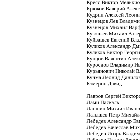
Кресс Виктор Мельхи
Крюков Валерий Алек
Кудрин Алексей Леони
Кузнецов Лев Владими
Кузнецов Михаил Вар
Кузовлев Михаил Вале
Куйвашев Евгений Вл
Куликов Александр Дм
Куликов Виктор Георг
Купцов Валентин Алек
Куроедов Владимир И
Курьянович Николай 
Кучма Леонид Данило
Кэмерон Дэвид
Лавров Сергей Виктор
Лами Паскаль
Лапшин Михаил Ивано
Латышев Петр Михайл
Лебедев Александр Ев
Лебедев Вячеслав Мих
Лебедев Игорь Влади
Лебедев Платон Леони