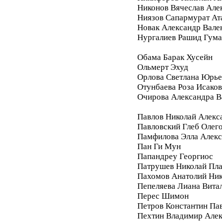
Никонов Вячеслав Але
Ниязов Сапармурат Ат
Новак Александр Вале
Нургалиев Рашид Гум
Обама Барак Хусейн
Ольмерт Эхуд
Орлова Светлана Юрье
Отунбаева Роза Исако
Очирова Александра В
Павлов Николай Алекс
Павловский Глеб Олег
Памфилова Элла Алекс
Пан Ги Мун
Папандреу Георгиос
Патрушев Николай Пл
Пахомов Анатолий Ник
Пепеляева Лиана Вита
Перес Шимон
Петров Константин Па
Пехтин Владимир Алек