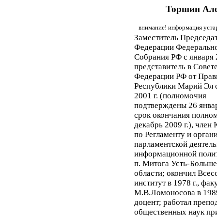
Торшин Але
внимание! информация устар
Заместитель Председат
Федерации Федеральн
Собрания РФ с января 2
представитель в Совет
Федерации РФ от Прав
Республики Марий Эл 
2001 г. (полномочия
подтверждены 26 января
срок окончания полном
декабрь 2009 г.), член
по Регламенту и орган
парламентской деятель
информационной полити
п. Митога Усть-Больш
области; окончил Все
институт в 1978 г., фа
М.В.Ломоносова в 1989
доцент; работал препо
общественных наук пр