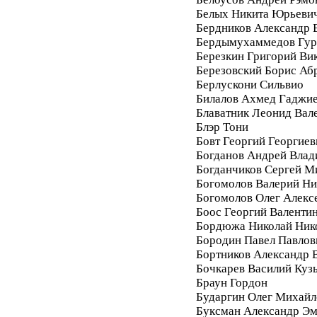
Белых Никита Юрьеви
Бердников Александр 
Бердымухаммедов Гур
Березкин Григорий Ви
Березовский Борис Аб
Берлускони Сильвио
Билалов Ахмед Гаджи
Блаватник Леонид Вал
Блэр Тони
Бовт Георгий Георгиев
Богданов Андрей Вла
Богданчиков Сергей М
Богомолов Валерий Ни
Богомолов Олег Алекс
Боос Георгий Валенти
Бордюжа Николай Ник
Бородин Павел Павлов
Бортников Александр 
Бочкарев Василий Куз
Браун Гордон
Бударгин Олег Михайл
Буксман Александр Э