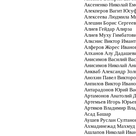
Аксененко Николай Ем
Алекперов Вагит Юсу
Алексеева Людмила М
Алешин Борис Сергее
Алиев Гейдар Алирза
Алиев Муху Гимбатов
Алкснис Виктор Имант
Алферов Жорес Ивано
Алханов Алу Дадашев
Анисимов Василий Вас
Анисимов Николай Ан
Анкваб Александр Зол
Анохин Павел Викторо
Анпилов Виктор Ивано
Антарадонов Юрий Ва
Артамонов Анатолий 
Артемьев Игорь Юрье
Артяков Владимир Вл
Асад Башар
Аушев Руслан Султано
Ахмадинежад Махмуд
Ашлапов Николай Ива