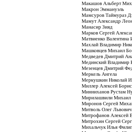
Макашов Альберт Мих
Макрон Эммануэль
Мамсуров Таймураз Д
Мамут Александр Лео
Манасир Зияд
Марков Сергей Алекса
Матвиенко Валентина 
Махлай Владимир Ник
Машковцев Михаил Бо
Медведев Дмитрий Ан
Мединский Владимир 
Мезенцев Дмитрий Фе
Меркель Ангела
Меркушкин Николай И
Миллер Алексей Бори
Минниханов Рустам Н
Мирилашвили Михаил
Миронов Сергей Миха
Митволь Олег Львович
Митрофанов Алексей 
Митрохин Сергей Серг
Михальчук Илья Фили