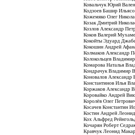
Ковальчук Юрий Вале
Кодзоев Башир Ильясо
Кожемяко Олег Никола
Козак Дмитрий Никола
Козлов Александр Пет
Коков Валерий Мухам
Кокойты Эдуард Джаб
Кокошин Андрей Афан
Колмаков Александр П
Колокольцев Владимир
Комарова Наталья Вла
Кондрачук Владимир В
Коновалов Александр 
Константинов Илья Вл
Коржаков Александр В
Коровайко Андрей Вик
Королёв Олег Петрови
Косачев Константин И
Костин Андрей Леони
Кох Альфред Рейнголь
Кочарян Роберт Седра
Кравчук Леонид Мака