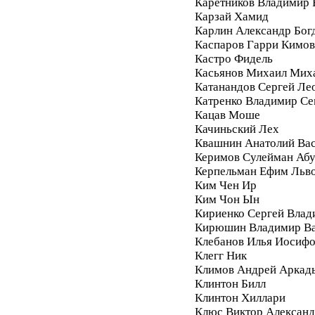
Каретников Владимир
Карзай Хамид
Карлин Александр Бог
Каспаров Гарри Кимо
Кастро Фидель
Касьянов Михаил Мих
Катанандов Сергей Ле
Катренко Владимир С
Кацав Моше
Качиньский Лех
Квашнин Анатолий Ва
Керимов Сулейман Аб
Керпельман Ефим Льв
Ким Чен Ир
Ким Чон Ын
Кириенко Сергей Влад
Кирюшин Владимир Ва
Клебанов Илья Иосиф
Клегг Ник
Климов Андрей Аркад
Клинтон Билл
Клинтон Хиллари
Клюс Виктор Алексан