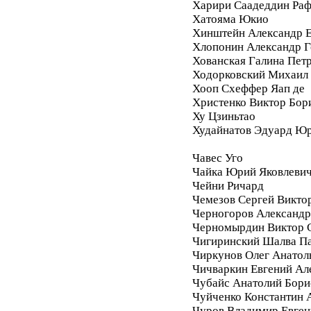
Харири Саадеддин Ра
Хатояма Юкио
Хинштейн Александр Е
Хлопонин Александр Г
Хованская Галина Пет
Ходорковский Михаил
Хооп Схеффер Яап де
Христенко Виктор Бор
Ху Цзиньтао
Худайнатов Эдуард Ю
Чавес Уго
Чайка Юрий Яковлеви
Чейни Ричард
Чемезов Сергей Викто
Черногоров Александ
Черномырдин Виктор 
Чигиринский Шалва П
Чиркунов Олег Анатол
Чичваркин Евгений Ал
Чубайс Анатолий Бори
Чуйченко Константин 
Чуров Владимир Евген