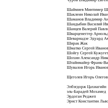
Шаймиев Минтимер Ш
Шаклеин Николай Ива
Шаманов Владимир Ан
Шандыбин Василий Ив
Шанцев Валерий Павл
Шварценеггер Арноль
Шеварнадзе Эдуард А
Ширак Жак
Шматко Сергей Ивано
Шойгу Сергей Кужуге
Шохин Александр Ник
Штайнмайер Франк-Ва
Шувалов Игорь Ивано
Щеголев Игорь Олегов
Элбэгдорж Цахиагийн
эль-Барадей Мохамед
Эрдоган Реджеп
Эрнст Константин Льв