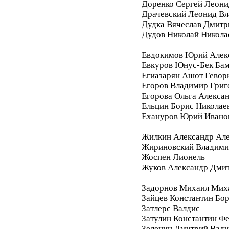
Доренко Сергей Леони
Драчевский Леонид В
Дудка Вячеслав Дмитр
Дудов Николай Никола
Евдокимов Юрий Алек
Евкуров Юнус-Бек Бам
Егиазарян Ашот Гевор
Егоров Владимир Григ
Егорова Ольга Алекса
Ельцин Борис Николае
Ехануров Юрий Ивано
Жилкин Александр Ал
Жириновский Владими
Жоспен Лионель
Жуков Александр Дми
Задорнов Михаил Мих
Зайцев Константин Бо
Затлерс Валдис
Затулин Константин Ф
Зеленин Дмитрий Вад