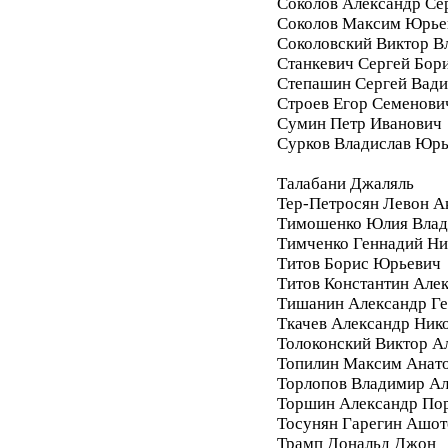
Соколов Александр Се
Соколов Максим Юрье
Соколовский Виктор В
Станкевич Сергей Бор
Степашин Сергей Вад
Строев Егор Семенови
Сумин Петр Иванович
Сурков Владислав Юр
Талабани Джаляль
Тер-Петросян Левон А
Тимошенко Юлия Влад
Тимченко Геннадий Ни
Титов Борис Юрьевич
Титов Константин Але
Тишанин Александр Ге
Ткачев Александр Ник
Толоконский Виктор А
Топилин Максим Анат
Торлопов Владимир А
Торшин Александр По
Тосунян Гарегин Ашот
Трамп Дональд Джон