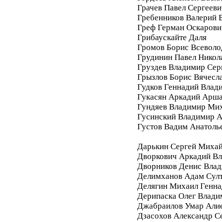
Грачев Павел Сергееви
Гребенников Валерий 
Греф Герман Оскарови
Грибаускайте Даля
Громов Борис Всеволо
Грудинин Павел Никол
Груздев Владимир Сер
Грызлов Борис Вячесл
Гудков Геннадий Влад
Гукасян Аркадий Арш
Гундяев Владимир Ми
Гусинский Владимир А
Густов Вадим Анатоль
Дарькин Сергей Миха
Дворкович Аркадий В
Дворников Денис Вла
Делимханов Адам Сул
Делягин Михаил Генна
Дерипаска Олег Влади
Джабраилов Умар Али
Дзасохов Александр С