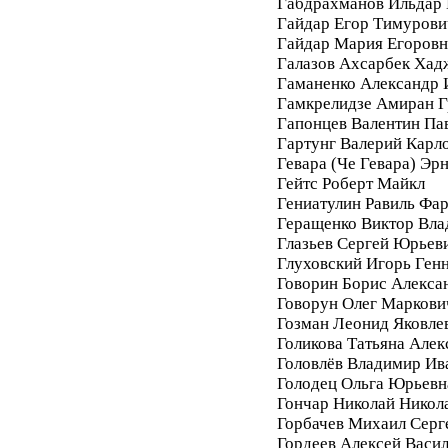
Габдрахманов Ильдар
Гайдар Егор Тимурови
Гайдар Мария Егоровн
Галазов Ахсарбек Хад
Гаманенко Александр 
Гамкрелидзе Амиран Г
Гапонцев Валентин Па
Гартунг Валерий Карл
Гевара (Че Гевара) Эр
Гейтс Роберт Майкл
Гениатулин Равиль Фа
Геращенко Виктор Вл
Глазьев Сергей Юрьев
Глуховский Игорь Ген
Говорин Борис Алекса
Говорун Олег Маркови
Гозман Леонид Яковле
Голикова Татьяна Алек
Головлёв Владимир Ив
Голодец Ольга Юрьевн
Гончар Николай Никол
Горбачев Михаил Серг
Гордеев Алексей Васи