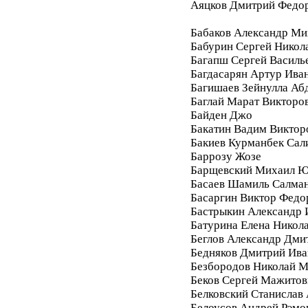
Аяцков Дмитрий Федо
Бабаков Александр Ми
Бабурин Сергей Никол
Багапш Сергей Василь
Багдасарян Артур Ива
Багишаев Зейнулла Аб
Баглай Марат Викторо
Байден Джо
Бакатин Вадим Виктор
Бакиев Курманбек Сал
Баррозу Жозе
Барщевский Михаил Ю
Басаев Шамиль Салма
Басаргин Виктор Федо
Бастрыкин Александр 
Батурина Елена Никол
Беглов Александр Дми
Бедняков Дмитрий Ива
Безбородов Николай 
Беков Сергей Мажитов
Белковский Станислав
Белоусов Андрей Рэмо