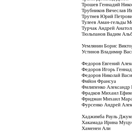
Трошев Геннадий Нико
Трубников Вячеслав И
Трутнев Юрий Петров
Тулеев Аман-гельды М
Турчак Андрей Анатол
Тюльпанов Вадим Аль
Уемлянин Борис Викто
Устинов Владимир Вас
Федоров Евгений Алек
Федоров Игорь Геннад
Федоров Николай Васи
Фийон Франсуа
Филипенко Александр 
Фрадков Михаил Ефим
Фридман Михаил Мара
Фурсенко Андрей Але
Хаджимба Рауль Джум
Хакамада Ирина Муцу
Хаменеи Али