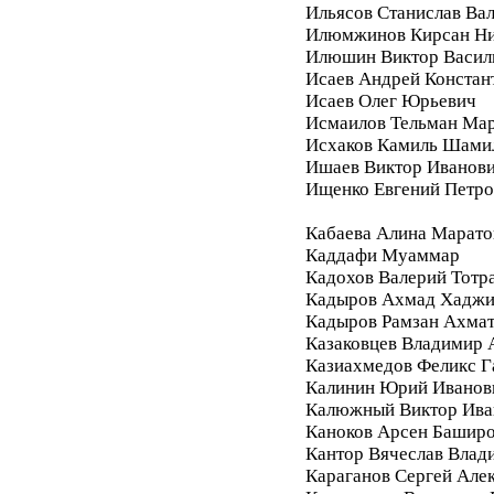
Ильясов Станислав Ва
Илюмжинов Кирсан Ни
Илюшин Виктор Васил
Исаев Андрей Констан
Исаев Олег Юрьевич
Исмаилов Тельман Ма
Исхаков Камиль Шами
Ишаев Виктор Иванов
Ищенко Евгений Петро
Кабаева Алина Марато
Каддафи Муаммар
Кадохов Валерий Тотр
Кадыров Ахмад Хадж
Кадыров Рамзан Ахма
Казаковцев Владимир 
Казиахмедов Феликс 
Калинин Юрий Иванов
Калюжный Виктор Ива
Каноков Арсен Башир
Кантор Вячеслав Влад
Караганов Сергей Але