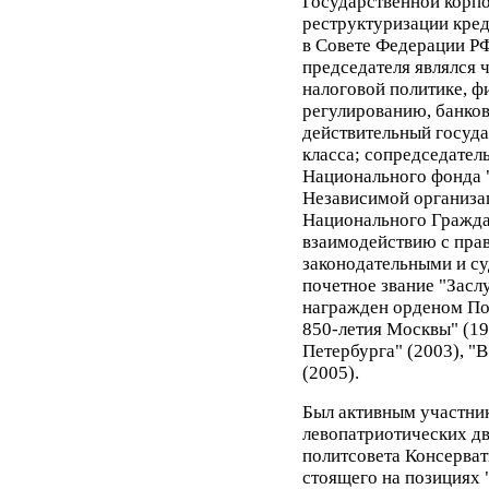
Государственной корпо
реструктуризации кре
в Совете Федерации РФ
председателя являлся 
налоговой политике, 
регулированию, банков
действительный госуда
класса; сопредседател
Национального фонда 
Независимой организа
Национального Гражда
взаимодействию с пра
законодательными и с
почетное звание "Засл
награжден орденом Поч
850-летия Москвы" (19
Петербурга" (2003), "В
(2005).
Был активным участни
левопатриотических д
политсовета Консерват
стоящего на позициях 