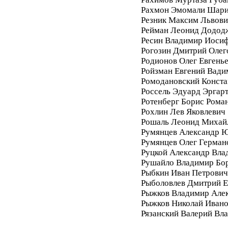
Рахмон Эмомали Шар
Резник Максим Львови
Рейман Леонид Додод
Ресин Владимир Иоси
Рогозин Дмитрий Олег
Родионов Олег Евгень
Ройзман Евгений Вади
Ромодановский Конста
Россель Эдуард Эргар
Ротенберг Борис Рома
Рохлин Лев Яковлевич
Рошаль Леонид Михай
Румянцев Александр 
Румянцев Олег Герман
Руцкой Александр Вла
Рушайло Владимир Бо
Рыбкин Иван Петрович
Рыболовлев Дмитрий Е
Рыжков Владимир Але
Рыжков Николай Иван
Рязанский Валерий Вл