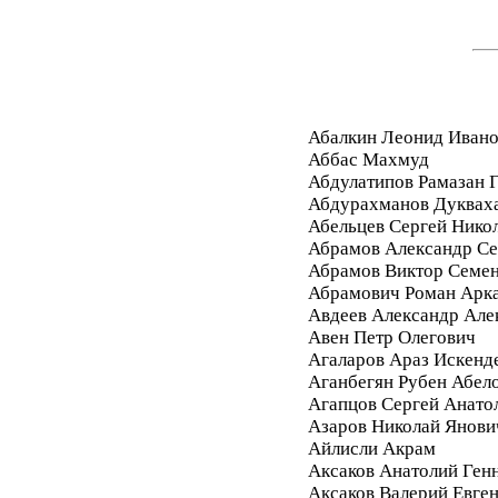
Абалкин Леонид Иван
Аббас Махмуд
Абдулатипов Рамазан
Абдурахманов Дуквах
Абельцев Сергей Нико
Абрамов Александр Се
Абрамов Виктор Семе
Абрамович Роман Арк
Авдеев Александр Але
Авен Петр Олегович
Агаларов Араз Искенд
Аганбегян Рубен Абел
Агапцов Сергей Анато
Азаров Николай Янови
Айлисли Акрам
Аксаков Анатолий Ген
Аксаков Валерий Евге