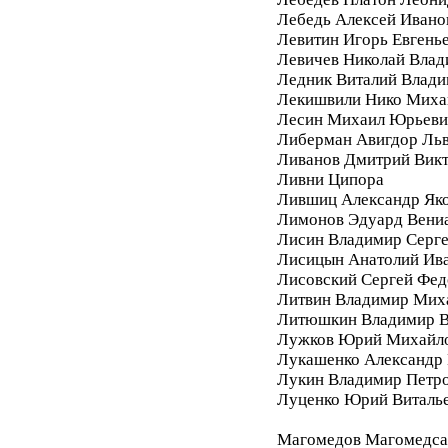
Лебедь Алексей Ивано
Левитин Игорь Евгень
Левичев Николай Вла
Ледник Виталий Влад
Лекишвили Нико Миха
Лесин Михаил Юрьеви
Либерман Авигдор Ль
Ливанов Дмитрий Вик
Ливни Ципора
Лившиц Александр Як
Лимонов Эдуард Вени
Лисин Владимир Серг
Лисицын Анатолий Ив
Лисовский Сергей Фе
Литвин Владимир Мих
Литюшкин Владимир В
Лужков Юрий Михайл
Лукашенко Александр 
Лукин Владимир Петр
Луценко Юрий Виталь
Магомедов Магомедса