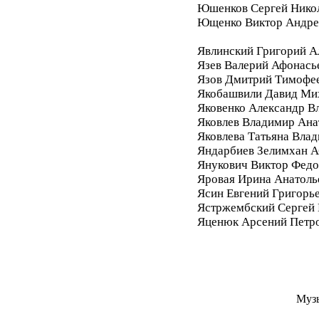
Юшенков Сергей Нико
Ющенко Виктор Андре
Явлинский Григорий А
Язев Валерий Афонась
Язов Дмитрий Тимофе
Якобашвили Давид Ми
Яковенко Александр В
Яковлев Владимир Ана
Яковлева Татьяна Вла
Яндарбиев Зелимхан 
Янукович Виктор Фед
Яровая Ирина Анатоль
Ясин Евгений Григорь
Ястржембский Сергей
Яценюк Арсений Петр
Муз