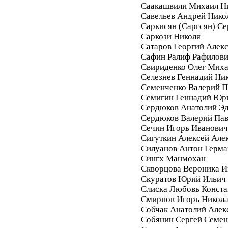
Саакашвили Михаил Н
Савельев Андрей Нико
Саркисян (Саргсян) С
Саркози Николя
Сатаров Георгий Алек
Сафин Ралиф Рафилов
Свириденко Олег Мих
Селезнев Геннадий Ни
Семенченко Валерий П
Семигин Геннадий Юр
Сердюков Анатолий Э
Сердюков Валерий Па
Сечин Игорь Иванович
Сигуткин Алексей Але
Силуанов Антон Герма
Сингх Манмохан
Скворцова Вероника И
Скуратов Юрий Ильич
Слиска Любовь Конста
Смирнов Игорь Никол
Собчак Анатолий Алек
Собянин Сергей Семе