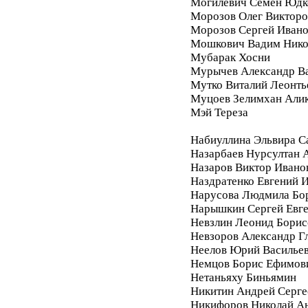
Могилевич Семён Юдк
Морозов Олег Викторо
Морозов Сергей Иван
Мошкович Вадим Нико
Мубарак Хосни
Мурычев Александр В
Мутко Виталий Леонть
Муцоев Зелимхан Али
Мэй Тереза
Набиуллина Эльвира С
Назарбаев Нурсултан 
Назаров Виктор Ивано
Наздратенко Евгений 
Нарусова Людмила Бо
Нарышкин Сергей Евг
Невзлин Леонид Борис
Невзоров Александр Г
Неелов Юрий Василье
Немцов Борис Ефимов
Нетаньяху Биньямин
Никитин Андрей Серге
Никифоров Николай А