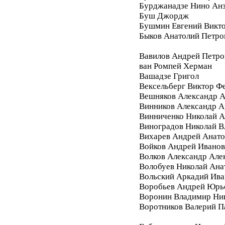
Бурджанадзе Нино Ан
Буш Джордж
Бушмин Евгений Викт
Быков Анатолий Петро
Вавилов Андрей Петро
ван Ромпей Херман
Вашадзе Григол
Вексельберг Виктор Ф
Вешняков Александр А
Винников Александр 
Винниченко Николай А
Виноградов Николай 
Вихарев Андрей Анато
Войков Андрей Ивано
Волков Александр Але
Волобуев Николай Ана
Вольский Аркадий Ива
Воробьев Андрей Юрь
Воронин Владимир Ни
Воротников Валерий П