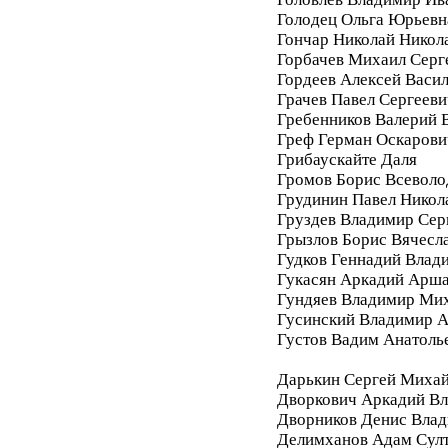
Голодец Ольга Юрьевн
Гончар Николай Никол
Горбачев Михаил Серг
Гордеев Алексей Васи
Грачев Павел Сергееви
Гребенников Валерий 
Греф Герман Оскарови
Грибаускайте Даля
Громов Борис Всеволо
Грудинин Павел Никол
Груздев Владимир Сер
Грызлов Борис Вячесл
Гудков Геннадий Влад
Гукасян Аркадий Арш
Гундяев Владимир Ми
Гусинский Владимир А
Густов Вадим Анатоль
Дарькин Сергей Миха
Дворкович Аркадий В
Дворников Денис Вла
Делимханов Адам Сул