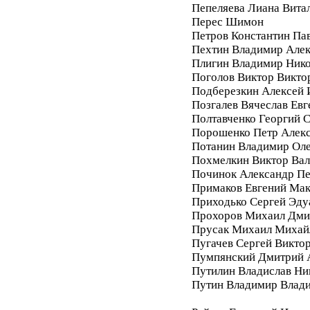
Пепеляева Лиана Вита
Перес Шимон
Петров Константин Па
Пехтин Владимир Алек
Плигин Владимир Ник
Поголов Виктор Викто
Подберезкин Алексей 
Позгалев Вячеслав Евг
Полтавченко Георгий 
Порошенко Петр Алек
Потанин Владимир Ол
Похмелкин Виктор Вал
Починок Александр П
Примаков Евгений Ма
Приходько Сергей Эду
Прохоров Михаил Дми
Прусак Михаил Михай
Пугачев Сергей Викто
Пумпянский Дмитрий 
Путилин Владислав Ни
Путин Владимир Влад