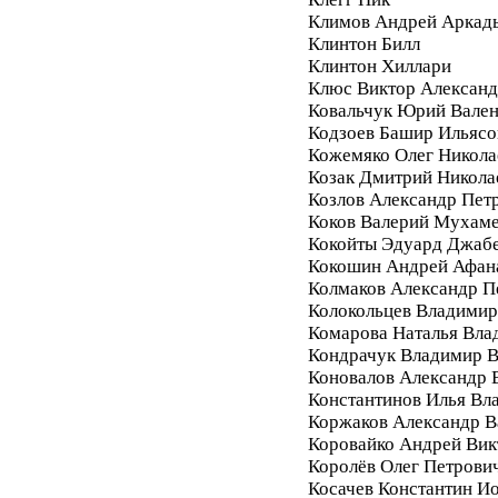
Климов Андрей Аркад
Клинтон Билл
Клинтон Хиллари
Клюс Виктор Алексан
Ковальчук Юрий Вале
Кодзоев Башир Ильясо
Кожемяко Олег Никола
Козак Дмитрий Никола
Козлов Александр Пет
Коков Валерий Мухам
Кокойты Эдуард Джаб
Кокошин Андрей Афан
Колмаков Александр П
Колокольцев Владимир
Комарова Наталья Вла
Кондрачук Владимир В
Коновалов Александр 
Константинов Илья Вл
Коржаков Александр В
Коровайко Андрей Вик
Королёв Олег Петрови
Косачев Константин И