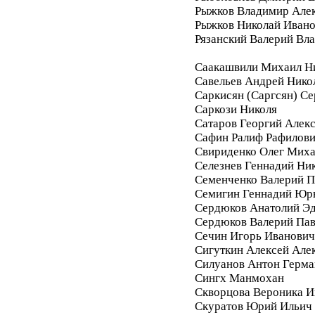
Рыжков Владимир Але
Рыжков Николай Иван
Рязанский Валерий Вл
Саакашвили Михаил Н
Савельев Андрей Нико
Саркисян (Саргсян) С
Саркози Николя
Сатаров Георгий Алек
Сафин Ралиф Рафилов
Свириденко Олег Мих
Селезнев Геннадий Ни
Семенченко Валерий П
Семигин Геннадий Юр
Сердюков Анатолий Э
Сердюков Валерий Па
Сечин Игорь Иванович
Сигуткин Алексей Але
Силуанов Антон Герма
Сингх Манмохан
Скворцова Вероника И
Скуратов Юрий Ильич