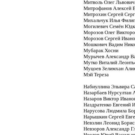
Митволь Олег Львович
Митрофанов Алексей 
Митрохин Сергей Серг
Михальчук Илья Фили
Могилевич Семён Юдк
Морозов Олег Викторо
Морозов Сергей Иван
Мошкович Вадим Нико
Мубарак Хосни
Мурычев Александр В
Мутко Виталий Леонть
Муцоев Зелимхан Али
Мэй Тереза
Набиуллина Эльвира С
Назарбаев Нурсултан 
Назаров Виктор Ивано
Наздратенко Евгений 
Нарусова Людмила Бо
Нарышкин Сергей Евг
Невзлин Леонид Борис
Невзоров Александр Г
Неелов Юрий Василье