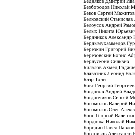
Бедняков Дмитрий Ива
Безбородов Николай 
Беков Сергей Мажитов
Белковский Станислав
Белоусов Андрей Рэмо
Белых Никита Юрьеви
Бердников Александр 
Бердымухаммедов Гур
Березкин Григорий Ви
Березовский Борис Аб
Берлускони Сильвио
Билалов Ахмед Гаджи
Блаватник Леонид Вал
Блэр Тони
Бовт Георгий Георгиев
Богданов Андрей Вла
Богданчиков Сергей М
Богомолов Валерий Ни
Богомолов Олег Алекс
Боос Георгий Валенти
Бордюжа Николай Ник
Бородин Павел Павлов
Бортников Александр 