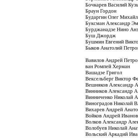
Бочкарев Василий Куз
Браун Гордон
Бударгин Олег Михайл
Буксман Александр Э
Бурджанадзе Нино Ан
Буш Джордж
Бушмин Евгений Викт
Быков Анатолий Петро
Вавилов Андрей Петро
ван Ромпей Херман
Вашадзе Григол
Вексельберг Виктор Ф
Вешняков Александр А
Винников Александр 
Винниченко Николай А
Виноградов Николай 
Вихарев Андрей Анато
Войков Андрей Ивано
Волков Александр Але
Волобуев Николай Ана
Вольский Аркадий Ива