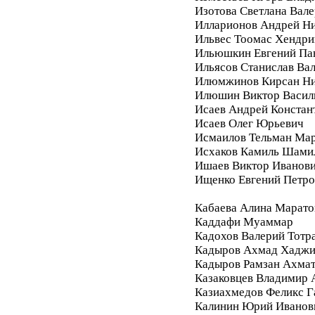
Изотова Светлана Вале
Илларионов Андрей Ни
Ильвес Тоомас Хендри
Ильюшкин Евгений Па
Ильясов Станислав Ва
Илюмжинов Кирсан Ни
Илюшин Виктор Васил
Исаев Андрей Констан
Исаев Олег Юрьевич
Исмаилов Тельман Ма
Исхаков Камиль Шами
Ишаев Виктор Иванов
Ищенко Евгений Петро
Кабаева Алина Марато
Каддафи Муаммар
Кадохов Валерий Тотр
Кадыров Ахмад Хадж
Кадыров Рамзан Ахма
Казаковцев Владимир 
Казиахмедов Феликс 
Калинин Юрий Иванов