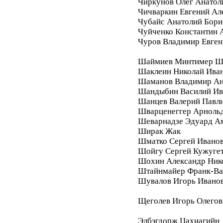
Чиркунов Олег Анатол
Чичваркин Евгений Ал
Чубайс Анатолий Бори
Чуйченко Константин 
Чуров Владимир Евген
Шаймиев Минтимер Ш
Шаклеин Николай Ива
Шаманов Владимир Ан
Шандыбин Василий Ив
Шанцев Валерий Павл
Шварценеггер Арноль
Шеварнадзе Эдуард А
Ширак Жак
Шматко Сергей Ивано
Шойгу Сергей Кужуге
Шохин Александр Ник
Штайнмайер Франк-Ва
Шувалов Игорь Ивано
Щеголев Игорь Олегов
Элбэгдорж Цахиагийн