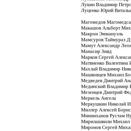
Лукин Владимир Петр
Луценко Юрий Виталь
Магомедов Магомедса
Макашов Альберт Мих
Макрон Эммануэль
Мамсуров Таймураз Д
Мамут Александр Лео
Манасир Зияд
Марков Сергей Алекса
Матвиенко Валентина 
Махлай Владимир Ник
Машковцев Михаил Бо
Медведев Дмитрий Ан
Мединский Владимир 
Мезенцев Дмитрий Фе
Меркель Ангела
Меркушкин Николай И
Миллер Алексей Бори
Минниханов Рустам Н
Мирилашвили Михаил
Миронов Сергей Миха