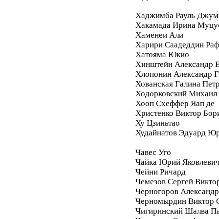
Хаджимба Рауль Джум
Хакамада Ирина Муцу
Хаменеи Али
Харири Саадеддин Ра
Хатояма Юкио
Хинштейн Александр Е
Хлопонин Александр Г
Хованская Галина Пет
Ходорковский Михаил
Хооп Схеффер Яап де
Христенко Виктор Бор
Ху Цзиньтао
Худайнатов Эдуард Ю
Чавес Уго
Чайка Юрий Яковлеви
Чейни Ричард
Чемезов Сергей Викто
Черногоров Александ
Черномырдин Виктор 
Чигиринский Шалва П