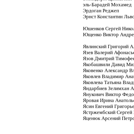
эль-Барадей Мохамед
Эрдоган Реджеп
Эрнст Константин Льв
Юшенков Сергей Нико
Ющенко Виктор Андре
Явлинский Григорий А
Язев Валерий Афонась
Язов Дмитрий Тимофе
Якобашвили Давид Ми
Яковенко Александр В
Яковлев Владимир Ана
Яковлева Татьяна Вла
Яндарбиев Зелимхан 
Янукович Виктор Фед
Яровая Ирина Анатоль
Ясин Евгений Григорь
Ястржембский Сергей
Яценюк Арсений Петр