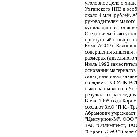
уголовное дело о хище
Ухтинского НПЗ в осо
около 4 млн. рублей. А
руководителем малого 
купило данное топлив
Следствием было устан
преступный сговор с н
Коми АССР и Калининг
совершения хищения г
размерах (дизельного 
Июль 1992 заместитель
основании материалов 
санкционировал заклю
порядке ст.90 УПК РСФ
было направлено в Ухт
результатах расследова
В мае 1995 года Борис
создают ЗАО "П.К.- Тр
Абрамович учреждает 
"Центурион-М", ООО "
ЗАО "Ойлимпекс", ЗАО
"Сервет", ЗАО "Бранко