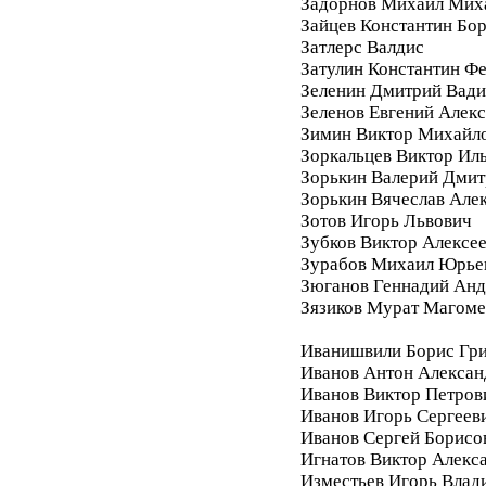
Задорнов Михаил Мих
Зайцев Константин Бо
Затлерс Валдис
Затулин Константин Ф
Зеленин Дмитрий Вад
Зеленов Евгений Алек
Зимин Виктор Михайл
Зоркальцев Виктор Ил
Зорькин Валерий Дмит
Зорькин Вячеслав Але
Зотов Игорь Львович
Зубков Виктор Алексе
Зурабов Михаил Юрье
Зюганов Геннадий Анд
Зязиков Мурат Магом
Иванишвили Борис Гри
Иванов Антон Алексан
Иванов Виктор Петров
Иванов Игорь Сергеев
Иванов Сергей Борисо
Игнатов Виктор Алекс
Изместьев Игорь Влад