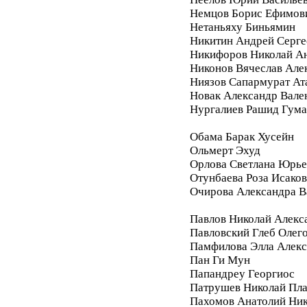
Немцов Борис Ефимов
Нетаньяху Биньямин
Никитин Андрей Серге
Никифоров Николай А
Никонов Вячеслав Але
Ниязов Сапармурат Ат
Новак Александр Вале
Нургалиев Рашид Гум
Обама Барак Хусейн
Ольмерт Эхуд
Орлова Светлана Юрье
Отунбаева Роза Исако
Очирова Александра В
Павлов Николай Алекс
Павловский Глеб Олег
Памфилова Элла Алекс
Пан Ги Мун
Папандреу Георгиос
Патрушев Николай Пл
Пахомов Анатолий Ник