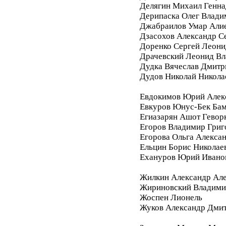
Делягин Михаил Генна
Дерипаска Олег Влади
Джабраилов Умар Али
Дзасохов Александр С
Доренко Сергей Леони
Драчевский Леонид В
Дудка Вячеслав Дмитр
Дудов Николай Никола
Евдокимов Юрий Алек
Евкуров Юнус-Бек Бам
Егиазарян Ашот Гевор
Егоров Владимир Григ
Егорова Ольга Алекса
Ельцин Борис Николае
Ехануров Юрий Ивано
Жилкин Александр Ал
Жириновский Владими
Жоспен Лионель
Жуков Александр Дми