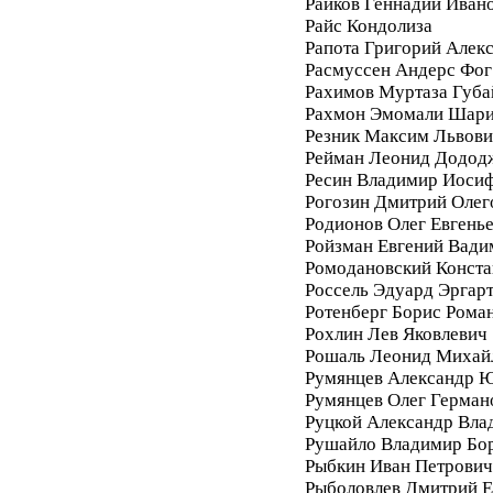
Райков Геннадий Иван
Райс Кондолиза
Рапота Григорий Алек
Расмуссен Андерс Фог
Рахимов Муртаза Губа
Рахмон Эмомали Шар
Резник Максим Львови
Рейман Леонид Додод
Ресин Владимир Иоси
Рогозин Дмитрий Олег
Родионов Олег Евгень
Ройзман Евгений Вади
Ромодановский Конста
Россель Эдуард Эргар
Ротенберг Борис Рома
Рохлин Лев Яковлевич
Рошаль Леонид Михай
Румянцев Александр 
Румянцев Олег Герман
Руцкой Александр Вла
Рушайло Владимир Бо
Рыбкин Иван Петрович
Рыболовлев Дмитрий Е