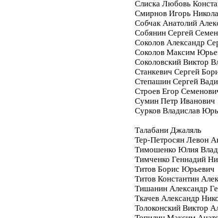
Слиска Любовь Конста
Смирнов Игорь Никол
Собчак Анатолий Алек
Собянин Сергей Семе
Соколов Александр Се
Соколов Максим Юрье
Соколовский Виктор В
Станкевич Сергей Бор
Степашин Сергей Вад
Строев Егор Семенови
Сумин Петр Иванович
Сурков Владислав Юр
Талабани Джаляль
Тер-Петросян Левон А
Тимошенко Юлия Влад
Тимченко Геннадий Ни
Титов Борис Юрьевич
Титов Константин Але
Тишанин Александр Ге
Ткачев Александр Ник
Толоконский Виктор А
Топилин Максим Анат