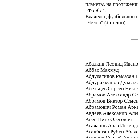
планеты, на протяжени
"Форбс".
Владелец футбольного 
"Челси" (Лондон).
Абалкин Леонид Иван
Аббас Махмуд
Абдулатипов Рамазан
Абдурахманов Дуквах
Абельцев Сергей Нико
Абрамов Александр Се
Абрамов Виктор Семе
Абрамович Роман Арк
Авдеев Александр Але
Авен Петр Олегович
Агаларов Араз Искенд
Аганбегян Рубен Абел
Агапцов Сергей Анато