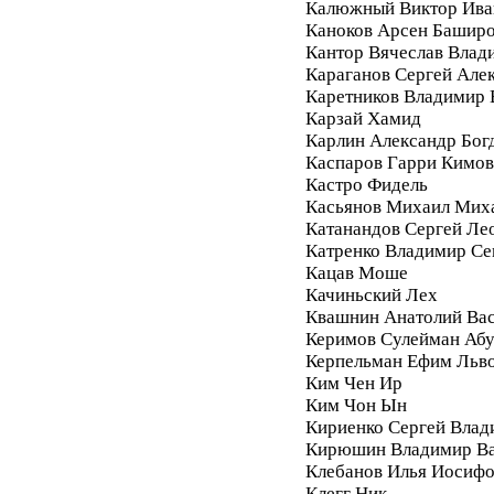
Калюжный Виктор Ива
Каноков Арсен Башир
Кантор Вячеслав Влад
Караганов Сергей Але
Каретников Владимир
Карзай Хамид
Карлин Александр Бог
Каспаров Гарри Кимо
Кастро Фидель
Касьянов Михаил Мих
Катанандов Сергей Ле
Катренко Владимир С
Кацав Моше
Качиньский Лех
Квашнин Анатолий Ва
Керимов Сулейман Аб
Керпельман Ефим Льв
Ким Чен Ир
Ким Чон Ын
Кириенко Сергей Влад
Кирюшин Владимир Ва
Клебанов Илья Иосиф
Клегг Ник