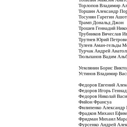
Торлопов Владимир А
Торшин Александр По
Тосунян Гарегин Ашот
Трамп Дональд Джон
Трошев Геннадий Нико
Трубников Вячеслав И
Трутнев Юрий Петров
Тулеев Аман-гельды М
Турчак Андрей Анатол
Тюльпанов Вадим Аль
Уемлянин Борис Викто
Устинов Владимир Вас
Федоров Евгений Алек
Федоров Игорь Геннад
Федоров Николай Васи
Фийон Франсуа
Филипенко Александр 
Фрадков Михаил Ефим
Фридман Михаил Мара
Фурсенко Андрей Але