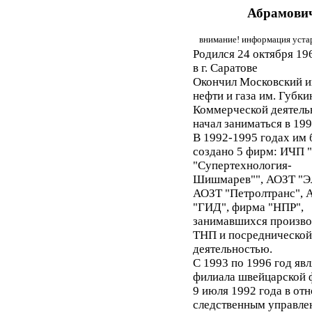
Абрамови
внимание! информация устар
Родился 24 октября 19
в г. Саратове
Окончил Московский и
нефти и газа им. Губки
Коммерческой деятель
начал заниматься в 199
В 1992-1995 годах им 
создано 5 фирм: ИЧП 
"Супертехнология-
Шишмарев"", АОЗТ "Эл
АОЗТ "Петролтранс", 
"ГИД", фирма "НПР",
занимавшихся произв
ТНП и посреднической
деятельностью.
С 1993 по 1996 год яв
филиала швейцарской
9 июля 1992 года в о
следственным управле