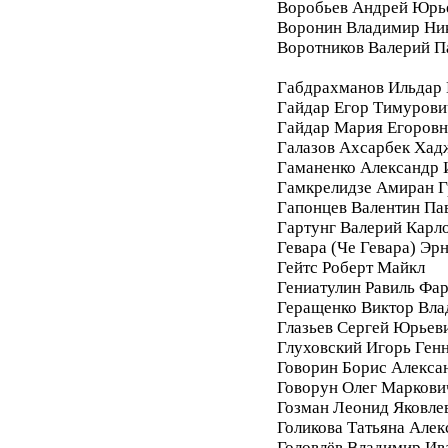
Воробьев Андрей Юрь
Воронин Владимир Ни
Воротников Валерий П
Габдрахманов Ильдар
Гайдар Егор Тимурови
Гайдар Мария Егоровн
Галазов Ахсарбек Хад
Гаманенко Александр 
Гамкрелидзе Амиран Г
Гапонцев Валентин Па
Гартунг Валерий Карл
Гевара (Че Гевара) Эр
Гейтс Роберт Майкл
Гениатулин Равиль Фа
Геращенко Виктор Вл
Глазьев Сергей Юрьев
Глуховский Игорь Ген
Говорин Борис Алекса
Говорун Олег Маркови
Гозман Леонид Яковле
Голикова Татьяна Алек
Головлёв Владимир Ив