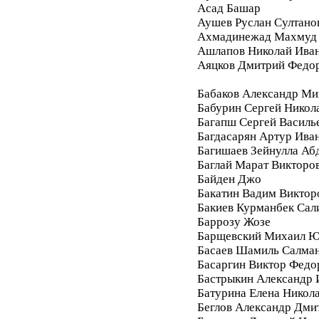
Асад Башар
Аушев Руслан Султано
Ахмадинежад Махмуд
Ашлапов Николай Ива
Аяцков Дмитрий Федо
Бабаков Александр Ми
Бабурин Сергей Никол
Багапш Сергей Василь
Багдасарян Артур Ива
Багишаев Зейнулла Аб
Баглай Марат Викторо
Байден Джо
Бакатин Вадим Виктор
Бакиев Курманбек Сал
Баррозу Жозе
Барщевский Михаил Ю
Басаев Шамиль Салма
Басаргин Виктор Федо
Бастрыкин Александр 
Батурина Елена Никол
Беглов Александр Дми