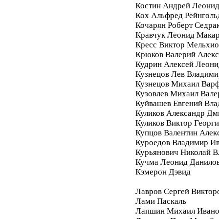
Костин Андрей Леони
Кох Альфред Рейнголь
Кочарян Роберт Седра
Кравчук Леонид Мака
Кресс Виктор Мельхи
Крюков Валерий Алек
Кудрин Алексей Леони
Кузнецов Лев Владими
Кузнецов Михаил Вар
Кузовлев Михаил Вале
Куйвашев Евгений Вл
Куликов Александр Дм
Куликов Виктор Георг
Купцов Валентин Алек
Куроедов Владимир И
Курьянович Николай 
Кучма Леонид Данило
Кэмерон Дэвид
Лавров Сергей Виктор
Лами Паскаль
Лапшин Михаил Ивано