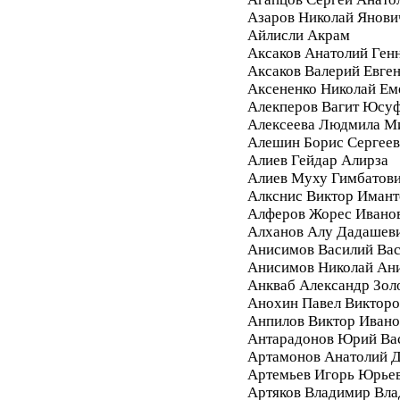
Азаров Николай Янови
Айлисли Акрам
Аксаков Анатолий Ген
Аксаков Валерий Евге
Аксененко Николай Ем
Алекперов Вагит Юсу
Алексеева Людмила М
Алешин Борис Сергее
Алиев Гейдар Алирза
Алиев Муху Гимбатов
Алкснис Виктор Имант
Алферов Жорес Ивано
Алханов Алу Дадашев
Анисимов Василий Вас
Анисимов Николай Ан
Анкваб Александр Зол
Анохин Павел Викторо
Анпилов Виктор Ивано
Антарадонов Юрий Ва
Артамонов Анатолий 
Артемьев Игорь Юрье
Артяков Владимир Вл