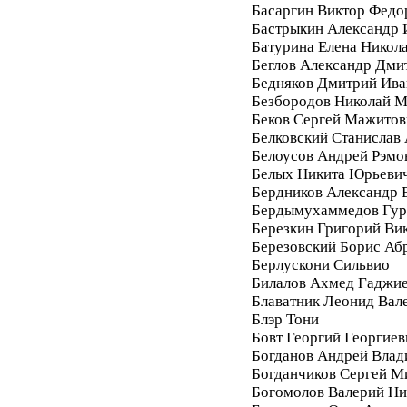
Басаргин Виктор Федо
Бастрыкин Александр 
Батурина Елена Никол
Беглов Александр Дми
Бедняков Дмитрий Ива
Безбородов Николай 
Беков Сергей Мажитов
Белковский Станислав
Белоусов Андрей Рэмо
Белых Никита Юрьеви
Бердников Александр 
Бердымухаммедов Гур
Березкин Григорий Ви
Березовский Борис Аб
Берлускони Сильвио
Билалов Ахмед Гаджи
Блаватник Леонид Вал
Блэр Тони
Бовт Георгий Георгиев
Богданов Андрей Вла
Богданчиков Сергей М
Богомолов Валерий Ни