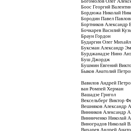
Богомолов Олег Алекс
Боос Георгий Валенти
Бордюжа Николай Ник
Бородин Павел Павлов
Бортников Александр 
Бочкарев Василий Куз
Браун Гордон
Бударгин Олег Михайл
Буксман Александр Э
Бурджанадзе Нино Ан
Буш Джордж
Бушмин Евгений Викт
Быков Анатолий Петро
Вавилов Андрей Петро
ван Ромпей Херман
Вашадзе Григол
Вексельберг Виктор Ф
Вешняков Александр А
Винников Александр 
Винниченко Николай А
Виноградов Николай 
Вихарев Андрей Анато