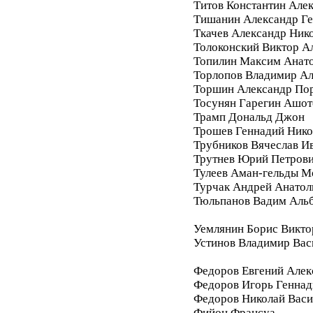
Титов Константин Але
Тишанин Александр Ге
Ткачев Александр Ник
Толоконский Виктор А
Топилин Максим Анат
Торлопов Владимир А
Торшин Александр По
Тосунян Гарегин Ашот
Трамп Дональд Джон
Трошев Геннадий Нико
Трубников Вячеслав И
Трутнев Юрий Петров
Тулеев Аман-гельды М
Турчак Андрей Анатол
Тюльпанов Вадим Аль
Уемлянин Борис Викто
Устинов Владимир Вас
Федоров Евгений Алек
Федоров Игорь Геннад
Федоров Николай Васи
Фийон Франсуа