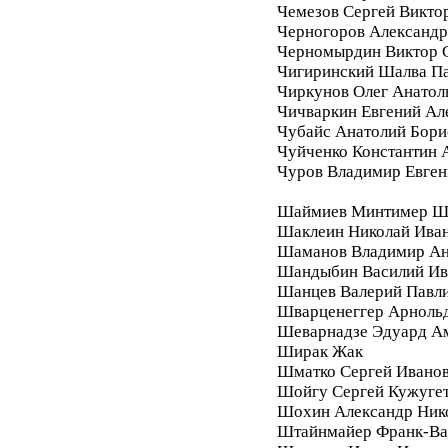
Чемезов Сергей Викто
Черногоров Александ
Черномырдин Виктор 
Чигиринский Шалва П
Чиркунов Олег Анатол
Чичваркин Евгений Ал
Чубайс Анатолий Бори
Чуйченко Константин 
Чуров Владимир Евген
Шаймиев Минтимер Ш
Шаклеин Николай Ива
Шаманов Владимир Ан
Шандыбин Василий Ив
Шанцев Валерий Павл
Шварценеггер Арноль
Шеварнадзе Эдуард А
Ширак Жак
Шматко Сергей Ивано
Шойгу Сергей Кужуге
Шохин Александр Ник
Штайнмайер Франк-Ва