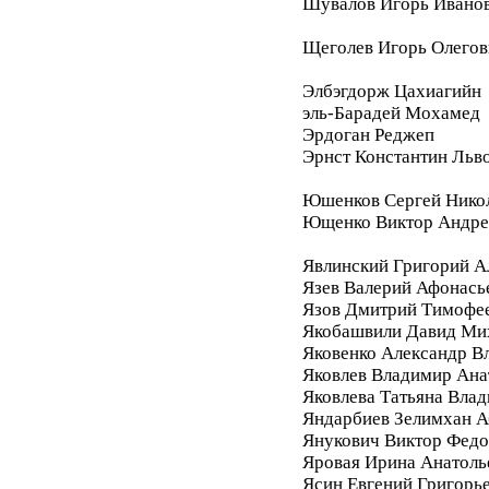
Шувалов Игорь Ивано
Щеголев Игорь Олегов
Элбэгдорж Цахиагийн
эль-Барадей Мохамед
Эрдоган Реджеп
Эрнст Константин Льв
Юшенков Сергей Нико
Ющенко Виктор Андре
Явлинский Григорий А
Язев Валерий Афонась
Язов Дмитрий Тимофе
Якобашвили Давид Ми
Яковенко Александр В
Яковлев Владимир Ана
Яковлева Татьяна Вла
Яндарбиев Зелимхан 
Янукович Виктор Фед
Яровая Ирина Анатоль
Ясин Евгений Григорь