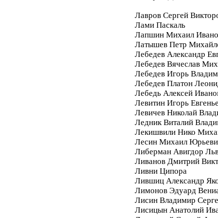
Лавров Сергей Виктор
Лами Паскаль
Лапшин Михаил Ивано
Латышев Петр Михайл
Лебедев Александр Ев
Лебедев Вячеслав Мих
Лебедев Игорь Влади
Лебедев Платон Леони
Лебедь Алексей Ивано
Левитин Игорь Евгень
Левичев Николай Вла
Ледник Виталий Влад
Лекишвили Нико Миха
Лесин Михаил Юрьеви
Либерман Авигдор Ль
Ливанов Дмитрий Вик
Ливни Ципора
Лившиц Александр Як
Лимонов Эдуард Вени
Лисин Владимир Серг
Лисицын Анатолий Ив