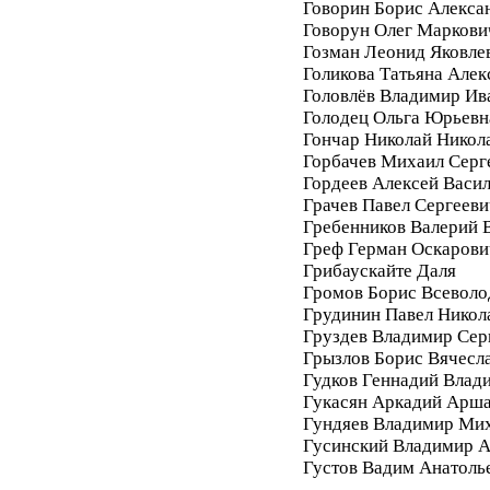
Говорин Борис Алекса
Говорун Олег Маркови
Гозман Леонид Яковле
Голикова Татьяна Алек
Головлёв Владимир Ив
Голодец Ольга Юрьевн
Гончар Николай Никол
Горбачев Михаил Серг
Гордеев Алексей Васи
Грачев Павел Сергееви
Гребенников Валерий 
Греф Герман Оскарови
Грибаускайте Даля
Громов Борис Всеволо
Грудинин Павел Никол
Груздев Владимир Сер
Грызлов Борис Вячесл
Гудков Геннадий Влад
Гукасян Аркадий Арш
Гундяев Владимир Ми
Гусинский Владимир А
Густов Вадим Анатоль