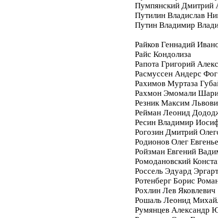
Пумпянский Дмитрий 
Путилин Владислав Ни
Путин Владимир Влад
Райков Геннадий Иван
Райс Кондолиза
Рапота Григорий Алек
Расмуссен Андерс Фог
Рахимов Муртаза Губа
Рахмон Эмомали Шар
Резник Максим Львови
Рейман Леонид Додод
Ресин Владимир Иоси
Рогозин Дмитрий Олег
Родионов Олег Евгень
Ройзман Евгений Вади
Ромодановский Конста
Россель Эдуард Эргар
Ротенберг Борис Рома
Рохлин Лев Яковлевич
Рошаль Леонид Михай
Румянцев Александр 