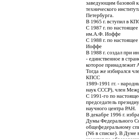
заведующим базовой к
технического институт
Петербурга.
В 1965 г. вступил в КП
С 1987 г. по настоящее
им.А.Ф. Иоффе
С 1988 г. по настоящее
Иоффе
В 1988 г. создал при и
- единственное в стран
которое принадлежит 
Тогда же избирался ч
КПСС
1989-1991 гг. - народ
наук СССР), член Межр
C 1991-го по настояще
председатель президи
научного центра РАН.
В декабре 1996 г. изб
Думы Федерального Со
общефедеральному спи
(N6 в списке). В Думе