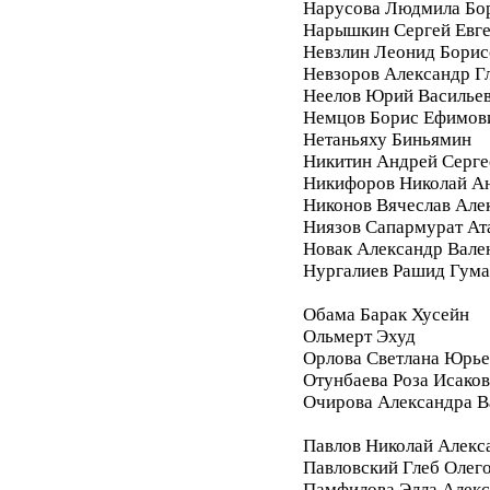
Нарусова Людмила Бо
Нарышкин Сергей Евг
Невзлин Леонид Борис
Невзоров Александр Г
Неелов Юрий Василье
Немцов Борис Ефимов
Нетаньяху Биньямин
Никитин Андрей Серге
Никифоров Николай А
Никонов Вячеслав Але
Ниязов Сапармурат Ат
Новак Александр Вале
Нургалиев Рашид Гум
Обама Барак Хусейн
Ольмерт Эхуд
Орлова Светлана Юрье
Отунбаева Роза Исако
Очирова Александра В
Павлов Николай Алекс
Павловский Глеб Олег
Памфилова Элла Алекс