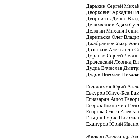
Дарькин Сергей Миха
Дворкович Аркадий В
Дворников Денис Вла
Делимханов Адам Сул
Делягин Михаил Генна
Дерипаска Олег Влади
Джабраилов Умар Али
Дзасохов Александр С
Доренко Сергей Леони
Драчевский Леонид В
Дудка Вячеслав Дмитр
Дудов Николай Никола
Евдокимов Юрий Алек
Евкуров Юнус-Бек Бам
Егиазарян Ашот Гевор
Егоров Владимир Григ
Егорова Ольга Алекса
Ельцин Борис Николае
Ехануров Юрий Ивано
Жилкин Александр Ал