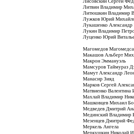
Лисовский Сергей Фе
Литвин Владимир Мих
Литюшкин Владимир В
Лужков Юрий Михайл
Лукашенко Александр 
Лукин Владимир Петр
Луценко Юрий Виталь
Магомедов Магомедса
Макашов Альберт Мих
Макрон Эммануэль
Мамсуров Таймураз Д
Мамут Александр Лео
Манасир Зияд
Марков Сергей Алекса
Матвиенко Валентина 
Махлай Владимир Ник
Машковцев Михаил Бо
Медведев Дмитрий Ан
Мединский Владимир 
Мезенцев Дмитрий Фе
Меркель Ангела
Меркушкин Николай И