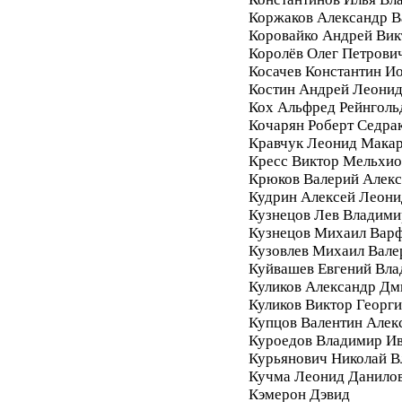
Коржаков Александр В
Коровайко Андрей Вик
Королёв Олег Петрови
Косачев Константин И
Костин Андрей Леони
Кох Альфред Рейнголь
Кочарян Роберт Седра
Кравчук Леонид Мака
Кресс Виктор Мельхи
Крюков Валерий Алек
Кудрин Алексей Леони
Кузнецов Лев Владими
Кузнецов Михаил Вар
Кузовлев Михаил Вале
Куйвашев Евгений Вл
Куликов Александр Дм
Куликов Виктор Георг
Купцов Валентин Алек
Куроедов Владимир И
Курьянович Николай 
Кучма Леонид Данило
Кэмерон Дэвид