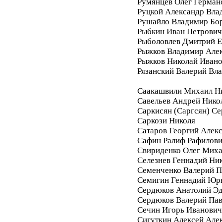
Румянцев Олег Герман
Руцкой Александр Вла
Рушайло Владимир Бо
Рыбкин Иван Петрович
Рыболовлев Дмитрий Е
Рыжков Владимир Але
Рыжков Николай Иван
Рязанский Валерий Вл
Саакашвили Михаил Н
Савельев Андрей Нико
Саркисян (Саргсян) С
Саркози Николя
Сатаров Георгий Алек
Сафин Ралиф Рафилов
Свириденко Олег Мих
Селезнев Геннадий Ни
Семенченко Валерий П
Семигин Геннадий Юр
Сердюков Анатолий Э
Сердюков Валерий Па
Сечин Игорь Иванович
Сигуткин Алексей Але