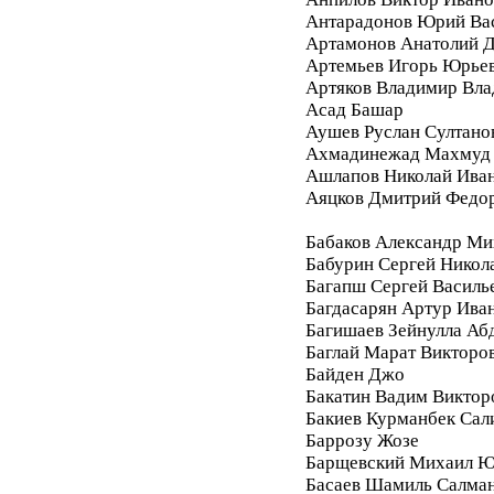
Антарадонов Юрий Ва
Артамонов Анатолий 
Артемьев Игорь Юрье
Артяков Владимир Вл
Асад Башар
Аушев Руслан Султано
Ахмадинежад Махмуд
Ашлапов Николай Ива
Аяцков Дмитрий Федо
Бабаков Александр Ми
Бабурин Сергей Никол
Багапш Сергей Василь
Багдасарян Артур Ива
Багишаев Зейнулла Аб
Баглай Марат Викторо
Байден Джо
Бакатин Вадим Виктор
Бакиев Курманбек Сал
Баррозу Жозе
Барщевский Михаил Ю
Басаев Шамиль Салма