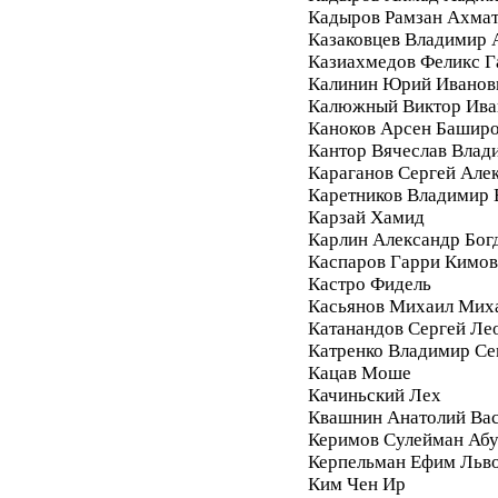
Кадыров Рамзан Ахма
Казаковцев Владимир 
Казиахмедов Феликс 
Калинин Юрий Иванов
Калюжный Виктор Ива
Каноков Арсен Башир
Кантор Вячеслав Влад
Караганов Сергей Але
Каретников Владимир
Карзай Хамид
Карлин Александр Бог
Каспаров Гарри Кимо
Кастро Фидель
Касьянов Михаил Мих
Катанандов Сергей Ле
Катренко Владимир С
Кацав Моше
Качиньский Лех
Квашнин Анатолий Ва
Керимов Сулейман Аб
Керпельман Ефим Льв
Ким Чен Ир