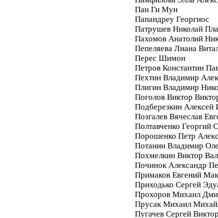
Пан Ги Мун
Папандреу Георгиос
Патрушев Николай Пл
Пахомов Анатолий Ник
Пепеляева Лиана Вита
Перес Шимон
Петров Константин Па
Пехтин Владимир Алек
Плигин Владимир Ник
Поголов Виктор Викто
Подберезкин Алексей 
Позгалев Вячеслав Евг
Полтавченко Георгий 
Порошенко Петр Алек
Потанин Владимир Ол
Похмелкин Виктор Вал
Починок Александр П
Примаков Евгений Ма
Приходько Сергей Эду
Прохоров Михаил Дми
Прусак Михаил Михай
Пугачев Сергей Викто