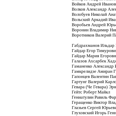
Войков Андрей Ивано
Волков Александр Але
Волобуев Николай Ана
Вольский Аркадий Ива
Воробьев Андрей Юрь
Воронин Владимир Ни
Воротников Валерий П
Габдрахманов Ильдар
Гайдар Егор Тимурови
Гайдар Мария Егоровн
Галазов Ахсарбек Хад
Гаманенко Александр 
Гамкрелидзе Амиран Г
Гапонцев Валентин Па
Гартунг Валерий Карл
Гевара (Че Гевара) Эр
Гейтс Роберт Майкл
Гениатулин Равиль Фа
Геращенко Виктор Вл
Глазьев Сергей Юрьев
Глуховский Игорь Ген