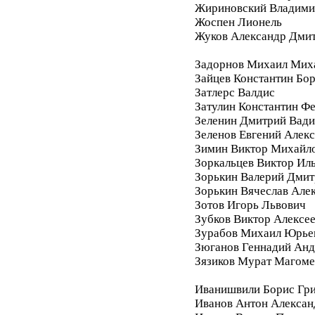
Жириновский Владими
Жоспен Лионель
Жуков Александр Дми
Задорнов Михаил Мих
Зайцев Константин Бо
Затлерс Валдис
Затулин Константин Ф
Зеленин Дмитрий Вад
Зеленов Евгений Алек
Зимин Виктор Михайл
Зоркальцев Виктор Ил
Зорькин Валерий Дмит
Зорькин Вячеслав Але
Зотов Игорь Львович
Зубков Виктор Алексе
Зурабов Михаил Юрье
Зюганов Геннадий Анд
Зязиков Мурат Магом
Иванишвили Борис Гри
Иванов Антон Алексан