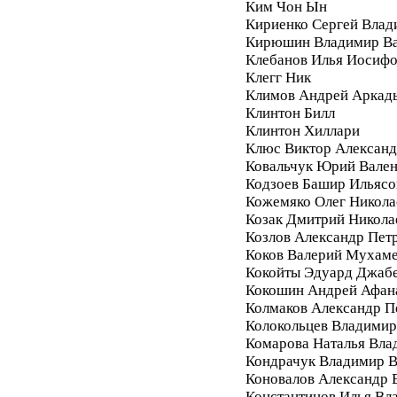
Ким Чон Ын
Кириенко Сергей Влад
Кирюшин Владимир Ва
Клебанов Илья Иосиф
Клегг Ник
Климов Андрей Аркад
Клинтон Билл
Клинтон Хиллари
Клюс Виктор Алексан
Ковальчук Юрий Вале
Кодзоев Башир Ильясо
Кожемяко Олег Никола
Козак Дмитрий Никола
Козлов Александр Пет
Коков Валерий Мухам
Кокойты Эдуард Джаб
Кокошин Андрей Афан
Колмаков Александр П
Колокольцев Владимир
Комарова Наталья Вла
Кондрачук Владимир В
Коновалов Александр 
Константинов Илья Вл