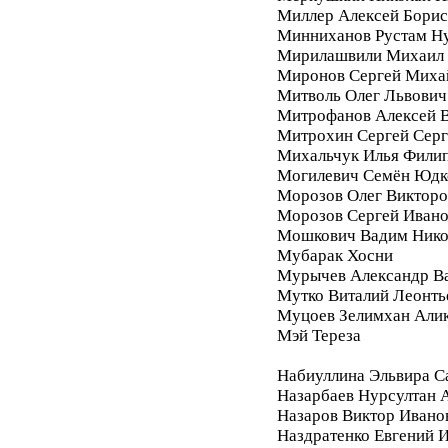
Миллер Алексей Бори
Минниханов Рустам Н
Мирилашвили Михаил
Миронов Сергей Миха
Митволь Олег Львович
Митрофанов Алексей 
Митрохин Сергей Серг
Михальчук Илья Фили
Могилевич Семён Юдк
Морозов Олег Викторо
Морозов Сергей Иван
Мошкович Вадим Нико
Мубарак Хосни
Мурычев Александр В
Мутко Виталий Леонть
Муцоев Зелимхан Али
Мэй Тереза
Набиуллина Эльвира С
Назарбаев Нурсултан 
Назаров Виктор Ивано
Наздратенко Евгений 