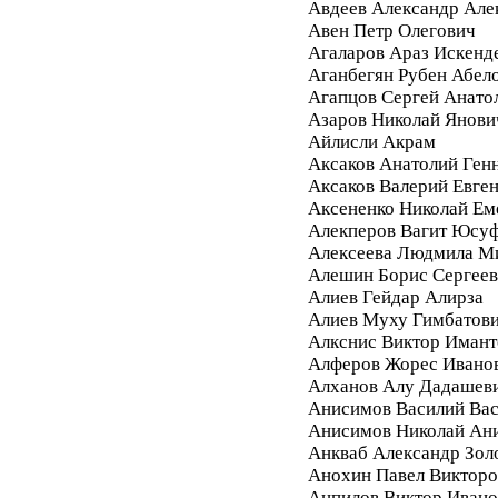
Авдеев Александр Але
Авен Петр Олегович
Агаларов Араз Искенд
Аганбегян Рубен Абел
Агапцов Сергей Анато
Азаров Николай Янови
Айлисли Акрам
Аксаков Анатолий Ген
Аксаков Валерий Евге
Аксененко Николай Ем
Алекперов Вагит Юсу
Алексеева Людмила М
Алешин Борис Сергее
Алиев Гейдар Алирза
Алиев Муху Гимбатов
Алкснис Виктор Имант
Алферов Жорес Ивано
Алханов Алу Дадашев
Анисимов Василий Вас
Анисимов Николай Ан
Анкваб Александр Зол
Анохин Павел Викторо
Анпилов Виктор Ивано