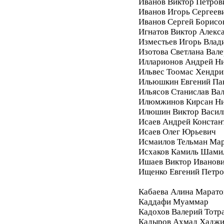
Иванов Виктор Петров
Иванов Игорь Сергеев
Иванов Сергей Борисо
Игнатов Виктор Алекс
Изместьев Игорь Влад
Изотова Светлана Вале
Илларионов Андрей Ни
Ильвес Тоомас Хендри
Ильюшкин Евгений Па
Ильясов Станислав Ва
Илюмжинов Кирсан Ни
Илюшин Виктор Васил
Исаев Андрей Констан
Исаев Олег Юрьевич
Исмаилов Тельман Ма
Исхаков Камиль Шами
Ишаев Виктор Иванов
Ищенко Евгений Петро
Кабаева Алина Марато
Каддафи Муаммар
Кадохов Валерий Тотр
Кадыров Ахмад Хадж