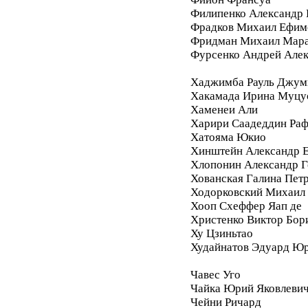
Филипенко Александр 
Фрадков Михаил Ефим
Фридман Михаил Мара
Фурсенко Андрей Але
Хаджимба Рауль Джум
Хакамада Ирина Муцу
Хаменеи Али
Харири Саадеддин Ра
Хатояма Юкио
Хинштейн Александр Е
Хлопонин Александр Г
Хованская Галина Пет
Ходорковский Михаил
Хооп Схеффер Яап де
Христенко Виктор Бор
Ху Цзиньтао
Худайнатов Эдуард Ю
Чавес Уго
Чайка Юрий Яковлеви
Чейни Ричард