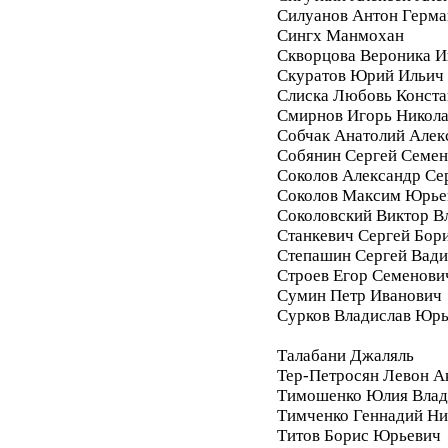
Силуанов Антон Герма
Сингх Манмохан
Скворцова Вероника И
Скуратов Юрий Ильич
Слиска Любовь Конста
Смирнов Игорь Никол
Собчак Анатолий Алек
Собянин Сергей Семе
Соколов Александр Се
Соколов Максим Юрье
Соколовский Виктор В
Станкевич Сергей Бор
Степашин Сергей Вад
Строев Егор Семенови
Сумин Петр Иванович
Сурков Владислав Юр
Талабани Джаляль
Тер-Петросян Левон А
Тимошенко Юлия Влад
Тимченко Геннадий Ни
Титов Борис Юрьевич