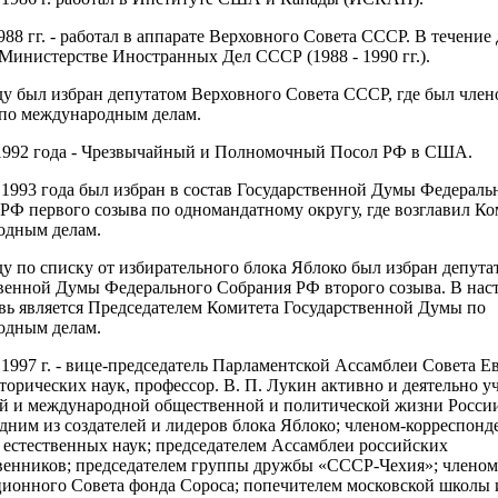
988 гг. - работал в аппарате Верховного Совета СССР. В течение 
 Министерстве Иностранных Дел СССР (1988 - 1990 гг.).
ду был избран депутатом Верховного Совета СССР, где был член
по международным делам.
1992 года - Чрезвычайный и Полномочный Посол РФ в США.
 1993 года был избран в состав Государственной Думы Федераль
РФ первого созыва по одномандатному округу, где возглавил Ко
одным делам.
ду по списку от избирательного блока Яблоко был избран депута
венной Думы Федерального Собрания РФ второго созыва. В нас
вь является Председателем Комитета Государственной Думы по
одным делам.
 1997 г. - вице-председатель Парламентской Ассамблеи Совета Е
торических наук, профессор. В. П. Лукин активно и деятельно уч
й и международной общественной и политической жизни России
одним из создателей и лидеров блока Яблоко; членом-корреспонд
естественных наук; председателем Ассамблеи российских
венников; председателем группы дружбы «СССР-Чехия»; членом
ионного Совета фонда Сороса; попечителем московской школы и