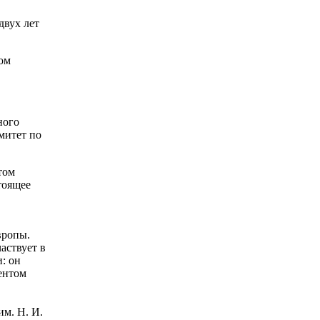
двух лет
ом
ного
митет по
том
тоящее
вропы.
аствует в
: он
ентом
м. Н. И.