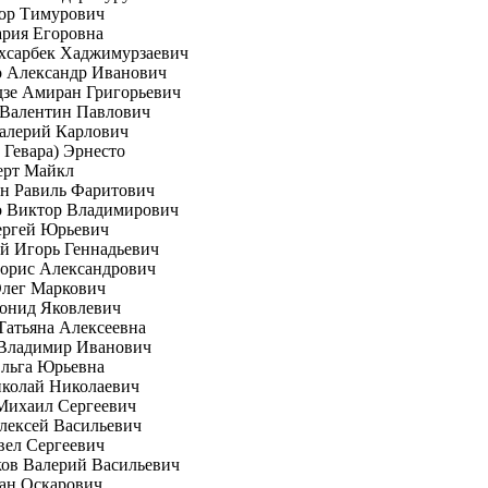
гор Тимурович
рия Егоровна
хсарбек Хаджимурзаевич
о Александр Иванович
зе Амиран Григорьевич
 Валентин Павлович
алерий Карлович
е Гевара) Эрнесто
ерт Майкл
н Равиль Фаритович
о Виктор Владимирович
ергей Юрьевич
й Игорь Геннадьевич
орис Александрович
Олег Маркович
онид Яковлевич
Татьяна Алексеевна
 Владимир Иванович
Ольга Юрьевна
иколай Николаевич
Михаил Сергеевич
лексей Васильевич
вел Сергеевич
ов Валерий Васильевич
ан Оскарович