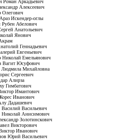
ч Роман Аркадьевич
ександр Алексеевич
р Олегович
Араз Искендер-оглы
 Рубен Абелович
Сергей Анатольевич
иколай Янович
Акрам
натолий Геннадьевич
алерий Евгеньевич
о Николай Емельянович
в Вагит Юсуфович
а Людмила Михайловна
орис Сергеевич
дар Алирза
ху Гимбатович
Виктор Имантович
Жорес Иванович
Алу Дадашевич
 Василий Васильевич
 Николай Анисимович
ександр Золотинскович
авел Викторович
Виктор Иванович
нов Юрий Васильевич