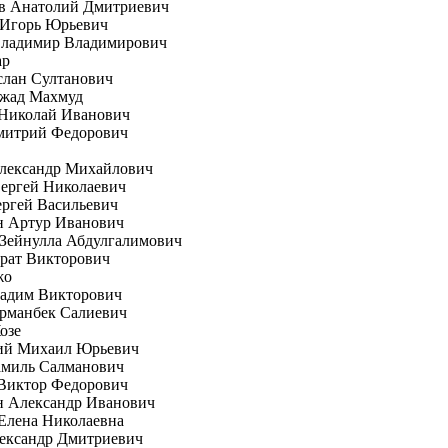
в Анатолий Дмитриевич
 Игорь Юрьевич
Владимир Владимирович
ар
слан Султанович
жад Махмуд
Николай Иванович
митрий Федорович
Александр Михайлович
ергей Николаевич
ргей Васильевич
н Артур Иванович
Зейнулла Абдулгалимович
рат Викторович
жо
Вадим Викторович
рманбек Салиевич
озе
ий Михаил Юрьевич
амиль Салманович
 Виктор Федорович
н Александр Иванович
Елена Николаевна
ександр Дмитриевич