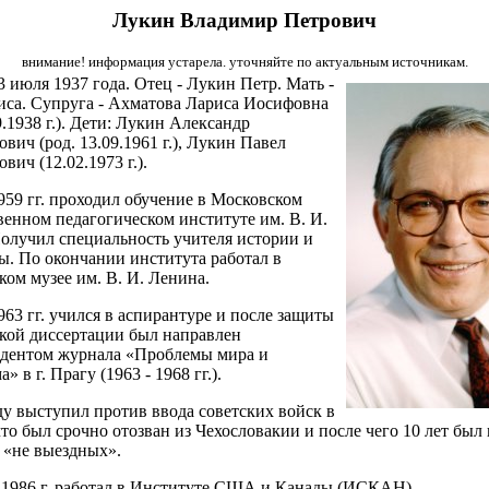
Лукин Владимир Петрович
внимание! информация устарела. уточняйте по актуальным источникам.
3 июля 1937 года. Отец - Лукин Петр. Мать -
са. Супруга - Ахматова Лариса Иосифовна
9.1938 г.). Дети: Лукин Александр
вич (род. 13.09.1961 г.), Лукин Павел
ич (12.02.1973 г.).
1959 гг. проходил обучение в Московском
венном педагогическом институте им. В. И.
олучил специальность учителя истории и
ы. По окончании института работал в
ком музее им. В. И. Ленина.
963 гг. учился в аспирантуре и после защиты
кой диссертации был направлен
дентом журнала «Проблемы мира и
» в г. Прагу (1963 - 1968 гг.).
ду выступил против ввода советских войск в
что был срочно отозван из Чехословакии и после чего 10 лет был 
 «не выездных».
 1986 г. работал в Институте США и Канады (ИСКАН).