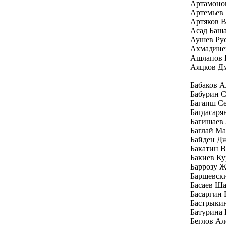
Артамоно
Артемьев
Артяков 
Асад Баш
Аушев Ру
Ахмадине
Ашлапов 
Аяцков Д
Бабаков 
Бабурин С
Багапш Се
Багдасаря
Багишаев 
Баглай Ма
Байден Д
Бакатин 
Бакиев Ку
Баррозу Ж
Барщевск
Басаев Ш
Басаргин
Бастрыки
Батурина 
Беглов Ал