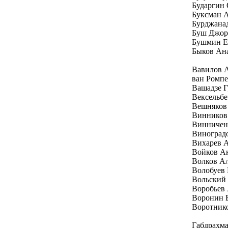
Бударгин
Буксман 
Бурджана
Буш Джо
Бушмин Е
Быков Ан
Вавилов 
ван Ромп
Вашадзе Г
Вексельбе
Вешняков
Винников
Винничен
Виноград
Вихарев 
Войков А
Волков А
Волобуев
Вольский
Воробьев
Воронин 
Воротник
Габдрахм