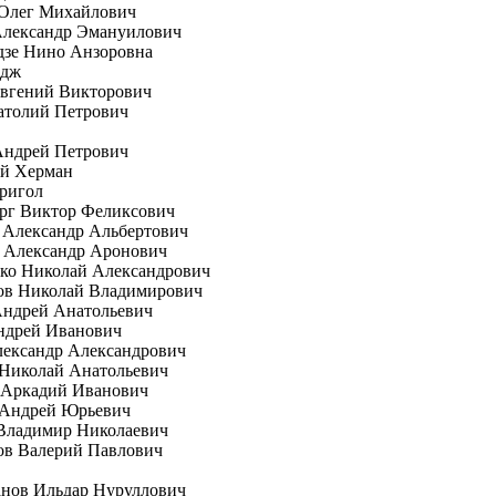
 Олег Михайлович
Александр Эмануилович
дзе Нино Анзоровна
рдж
вгений Викторович
атолий Петрович
Андрей Петрович
ей Херман
ригол
рг Виктор Феликсович
 Александр Альбертович
 Александр Аронович
ко Николай Александрович
ов Николай Владимирович
Андрей Анатольевич
ндрей Иванович
лександр Александрович
 Николай Анатольевич
 Аркадий Иванович
 Андрей Юрьевич
Владимир Николаевич
ов Валерий Павлович
анов Ильдар Нуруллович