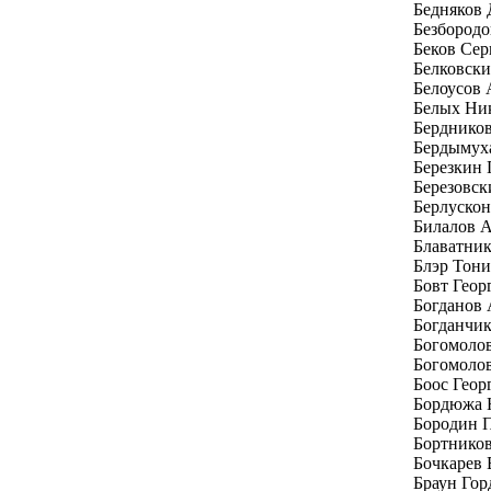
Бедняков
Безбород
Беков Се
Белковски
Белоусов 
Белых Ни
Бердников
Бердымух
Березкин 
Березовск
Берлуско
Билалов 
Блаватни
Блэр Тони
Бовт Геор
Богданов
Богданчи
Богомоло
Богомолов
Боос Геор
Бордюжа 
Бородин 
Бортников
Бочкарев 
Браун Гор