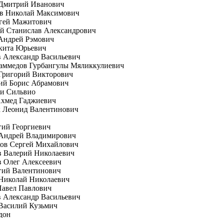
 Дмитрий Иванович
ов Николай Максимович
ргей Мажитович
й Станислав Александрович
Андрей Рэмович
кита Юрьевич
 Александр Васильевич
аммедов Гурбангулы Мяликкулиевич
Григорий Викторович
ий Борис Абрамович
ни Сильвио
Ахмед Гаджиевич
к Леонид Валентинович
гий Георгиевич
 Андрей Владимирович
ков Сергей Михайлович
в Валерий Николаевич
 Олег Алексеевич
гий Валентинович
Николай Николаевич
Павел Павлович
 Александр Васильевич
Василий Кузьмич
дон