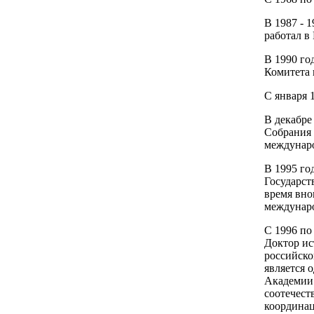
В 1987 - 1
работал в
В 1990 го
Комитета 
С января 
В декабре
Собрания 
междунар
В 1995 го
Государст
время вно
междунар
С 1996 по
Доктор ис
российско
является 
Академии 
соотечест
координац