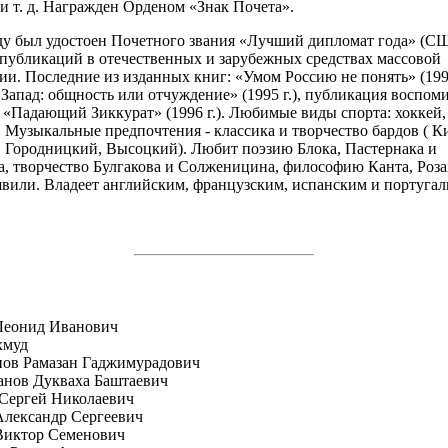
и т. д. Награжден Орденом «Знак Почета».
ду был удостоен Почетного звания «Лучший дипломат года» (С
 публикаций в отечественных и зарубежных средствах массовой
и. Последние из изданных книг: «Умом Россию не понять» (1993
 Запад: общность или отчуждение» (1995 г.), публикация воспом
 «Падающий Зиккурат» (1996 г.). Любимые виды спорта: хоккей,
. Музыкальные предпочтения - классика и творчество бардов ( К
 Городницкий, Высоцкий). Любит поэзию Блока, Пастернака и
, творчество Булгакова и Солженицина, философию Канта, Роза
или. Владеет английским, французским, испанским и португал
Леонид Иванович
хмуд
пов Рамазан Гаджимурадович
анов Дукваха Баштаевич
Сергей Николаевич
лександр Сергеевич
Виктор Семенович