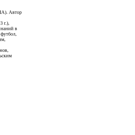
ША). Автор
 г.),
инаний в
 футбол,
им,
нов,
ьским