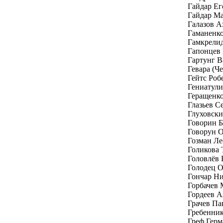
Гайдар Е
Гайдар Ма
Галазов А
Гаманенк
Гамкрелид
Гапонцев
Гартунг В
Гевара (Ч
Гейтс Роб
Гениатули
Геращенк
Глазьев С
Глуховски
Говорин Б
Говорун 
Гозман Ле
Голикова 
Головлёв
Голодец 
Гончар Н
Горбачев 
Гордеев А
Грачев Па
Гребенник
Греф Герм