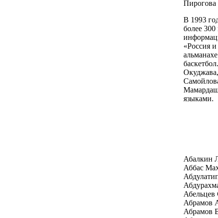
Пирогова 
В 1993 го
более 300
информаци
«Россия и
альманахе
баскетбол
Окуджава,
Самойлова
Мамардашв
языками.
Абалкин 
Аббас Ма
Абдулати
Абдурахм
Абельцев 
Абрамов А
Абрамов 