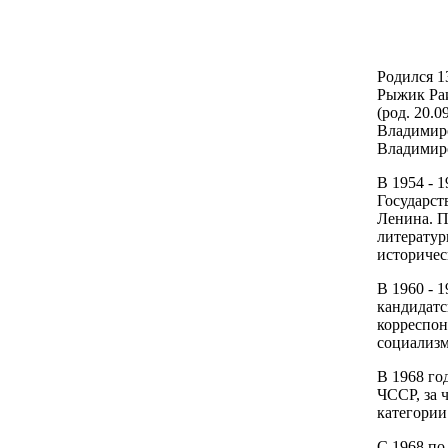
Родился 1
Рыжик Раи
(род. 20.0
Владимиро
Владимиров
В 1954 - 
Государст
Ленина. П
литератур
историчес
В 1960 - 1
кандидатс
корреспон
социализма
В 1968 го
ЧССР, за 
категории
С 1968 по