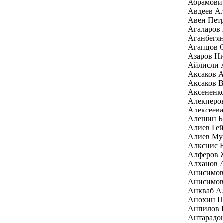
Абрамови
Авдеев Ал
Авен Пет
Агаларов 
Аганбегян
Агапцов 
Азаров Н
Айлисли 
Аксаков А
Аксаков В
Аксененк
Алекперо
Алексеев
Алешин Б
Алиев Гей
Алиев Му
Алкснис 
Алферов 
Алханов 
Анисимов
Анисимов
Анкваб Ал
Анохин П
Анпилов 
Антарадо