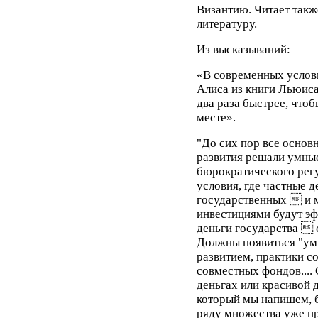
Византию. Читает так
литературу.
Из высказываний:
«В современных услови
Алиса из книги Льюиса
два раза быстрее, чтоб
месте».
"До сих пор все осно
развития решали умные
бюрократического рег
условия, где частные д
государственных  и м
инвестициями будут эф
деньги государства  
Должны появиться "ум
развитием, практики с
совместных фондов....
деньгах или красивой 
который мы напишем, б
ряду множества уже п