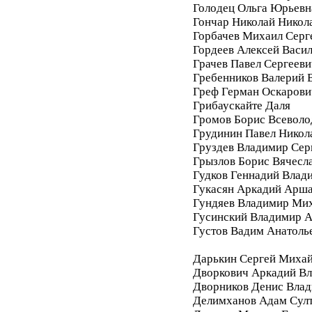
Голодец Ольга Юрьевн
Гончар Николай Никол
Горбачев Михаил Серг
Гордеев Алексей Васи
Грачев Павел Сергееви
Гребенников Валерий 
Греф Герман Оскарови
Грибаускайте Даля
Громов Борис Всеволо
Грудинин Павел Никол
Груздев Владимир Сер
Грызлов Борис Вячесл
Гудков Геннадий Влад
Гукасян Аркадий Арш
Гундяев Владимир Ми
Гусинский Владимир А
Густов Вадим Анатоль
Дарькин Сергей Миха
Дворкович Аркадий В
Дворников Денис Вла
Делимханов Адам Сул