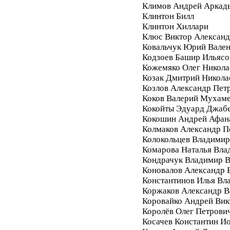
Климов Андрей Аркад
Клинтон Билл
Клинтон Хиллари
Клюс Виктор Алексан
Ковальчук Юрий Вале
Кодзоев Башир Ильясо
Кожемяко Олег Никола
Козак Дмитрий Никола
Козлов Александр Пет
Коков Валерий Мухам
Кокойты Эдуард Джаб
Кокошин Андрей Афан
Колмаков Александр П
Колокольцев Владимир
Комарова Наталья Вла
Кондрачук Владимир В
Коновалов Александр 
Константинов Илья Вл
Коржаков Александр В
Коровайко Андрей Вик
Королёв Олег Петрови
Косачев Константин И