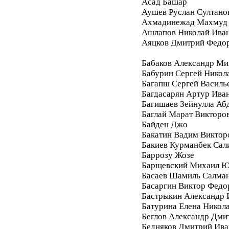
Асад Башар
Аушев Руслан Султано
Ахмадинежад Махмуд
Ашлапов Николай Ива
Аяцков Дмитрий Федо
Бабаков Александр Ми
Бабурин Сергей Никол
Багапш Сергей Василь
Багдасарян Артур Ива
Багишаев Зейнулла Аб
Баглай Марат Викторо
Байден Джо
Бакатин Вадим Виктор
Бакиев Курманбек Сал
Баррозу Жозе
Барщевский Михаил Ю
Басаев Шамиль Салма
Басаргин Виктор Федо
Бастрыкин Александр 
Батурина Елена Никол
Беглов Александр Дми
Бедняков Дмитрий Ива