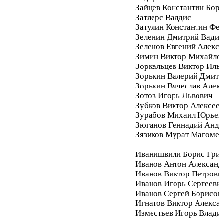
Зайцев Константин Бо
Затлерс Валдис
Затулин Константин Ф
Зеленин Дмитрий Вад
Зеленов Евгений Алек
Зимин Виктор Михайл
Зоркальцев Виктор Ил
Зорькин Валерий Дмит
Зорькин Вячеслав Але
Зотов Игорь Львович
Зубков Виктор Алексе
Зурабов Михаил Юрье
Зюганов Геннадий Анд
Зязиков Мурат Магом
Иванишвили Борис Гри
Иванов Антон Алексан
Иванов Виктор Петров
Иванов Игорь Сергеев
Иванов Сергей Борисо
Игнатов Виктор Алекс
Изместьев Игорь Влад