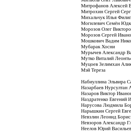
Митрофанов Алексей 
Митрохин Сергей Серг
Михальчук Илья Фили
Могилевич Семён Юдк
Морозов Олег Викторо
Морозов Сергей Иван
Мошкович Вадим Нико
Мубарак Хосни
Мурычев Александр В
Мутко Виталий Леонть
Муцоев Зелимхан Али
Мэй Тереза
Набиуллина Эльвира С
Назарбаев Нурсултан 
Назаров Виктор Ивано
Наздратенко Евгений 
Нарусова Людмила Бо
Нарышкин Сергей Евг
Невзлин Леонид Борис
Невзоров Александр Г
Неелов Юрий Василье