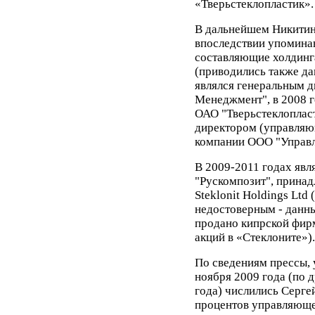
«Тверьстеклопластик».
В дальнейшем Никитин
впоследствии упоминав
составляющие холдинга
(приводились также дан
являлся генеральным 
Менеджмент", в 2008 г
ОАО "Тверьстеклопласт
директором (управляю
компании ООО "Управл
В 2009-2011 годах яв
"Рускомпозит", прина
Steklonit Holdings Ltd
недостоверным - данн
продано кипрской фирм
акций в «Стеклоните»)
По сведениям прессы, 
ноября 2009 года (по 
года) числились Серге
процентов управляюще