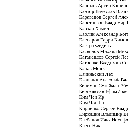
Каноков Арсен Башир
Кантор Вячеслав Влад
Караганов Сергей Але
Каретников Владимир
Карзай Хамид
Карлин Александр Бог
Каспаров Гарри Кимо
Кастро Фидель
Касьянов Михаил Мих
Катанандов Сергей Ле
Катренко Владимир С
Кацав Моше
Качиньский Лех
Квашнин Анатолий Ва
Керимов Сулейман Аб
Керпельман Ефим Льв
Ким Чен Ир
Ким Чон Ын
Кириенко Сергей Влад
Кирюшин Владимир Ва
Клебанов Илья Иосиф
Клегг Ник