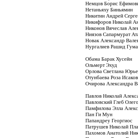
Немцов Борис Ефимов
Нетаньяху Биньямин
Никитин Андрей Серге
Никифоров Николай А
Никонов Вячеслав Але
Ниязов Сапармурат Ат
Новак Александр Вале
Нургалиев Рашид Гум
Обама Барак Хусейн
Ольмерт Эхуд
Орлова Светлана Юрье
Отунбаева Роза Исако
Очирова Александра В
Павлов Николай Алекс
Павловский Глеб Олег
Памфилова Элла Алекс
Пан Ги Мун
Папандреу Георгиос
Патрушев Николай Пл
Пахомов Анатолий Ник