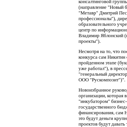
консалтинговой группы
(направление "Новый б
"Метавр" Дмитрий Пес
профессионалы"), дире
образовательного учр
центр по информацион
Владимир Яблонский (
проекты").
Несмотря на то, что по
конкурса сам Никитин 
пройденном этапе (букв
уже работал"), в прес
"генеральный директор
ООО "Рускомпозит")".
Новоизбранное руковод
организации, которая 
"инкубатором" бизнес-п
государственного бюдж
финансирования, сам Ни
это будут деньги крупн
проектов будут давать 