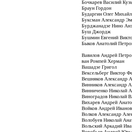
Бочкарев Василий Куз
Браун Гордон
Бударгин Олег Михайл
Буксман Александр Э
Бурджанадзе Нино Ан
Буш Джордж
Бушмин Евгений Викт
Быков Анатолий Петро
Вавилов Андрей Петро
ван Ромпей Херман
Вашадзе Григол
Вексельберг Виктор Ф
Вешняков Александр А
Винников Александр 
Винниченко Николай А
Виноградов Николай 
Вихарев Андрей Анато
Войков Андрей Ивано
Волков Александр Але
Волобуев Николай Ана
Вольский Аркадий Ива
Воробьев Андрей Юрь