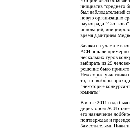
которой была объявлен
инициатив "среднего б
был наблюдательный со
новую организацию ср
наукограда "Сколково"
инноваций, иницииров
время Дмитрием Медв
Заявки на участие в ко
АСИ подали примерно 
нескольких туров кон
выбирать из 25 человек
решение было принято
Некоторые участники 
то, что выборы проходи
"некоторые конкурсант
комнаты".
В июле 2011 года было
директором АСИ станет
его назначение лоббир
подтверждал и президе
Заместителями Никитин