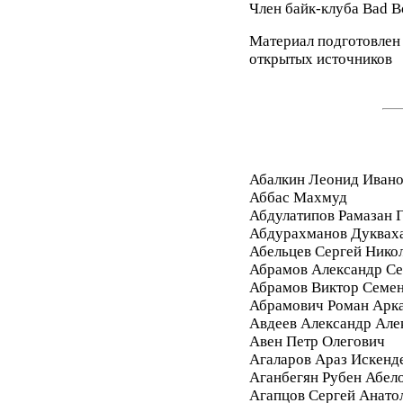
Член байк-клуба Bad 
Материал подготовлен
открытых источников
Абалкин Леонид Иван
Аббас Махмуд
Абдулатипов Рамазан
Абдурахманов Дуквах
Абельцев Сергей Нико
Абрамов Александр Се
Абрамов Виктор Семе
Абрамович Роман Арк
Авдеев Александр Але
Авен Петр Олегович
Агаларов Араз Искенд
Аганбегян Рубен Абел
Агапцов Сергей Анато