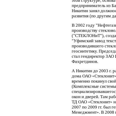
этой структуре, основ
предприниматель из Б
Никитин занял должнос
развития (по другим д
В 2002 году "Нефтегаз
производству стеклово
("СТЕКЛОНиТ"), созда
"Уфимский завод текст
производившего стекло
геосинтетику. Председ
стал гендиректор ЗАО 
Фахретдинов.
А Никитин до 2003 г. 
дома ОАО «Стеклонит».
временно покинул сво
(Комплексные системы 
специализировавшегося
окон и дверей. Там раб
ТД ОАО «Стеклонит» н
2007 по 2009 гг. был 
Менеджмент». В 2008 г