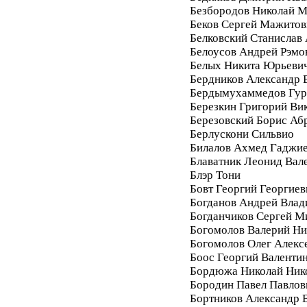
Безбородов Николай 
Беков Сергей Мажитов
Белковский Станислав
Белоусов Андрей Рэмо
Белых Никита Юрьеви
Бердников Александр 
Бердымухаммедов Гур
Березкин Григорий Ви
Березовский Борис Аб
Берлускони Сильвио
Билалов Ахмед Гаджи
Блаватник Леонид Вал
Блэр Тони
Бовт Георгий Георгиев
Богданов Андрей Вла
Богданчиков Сергей М
Богомолов Валерий Ни
Богомолов Олег Алекс
Боос Георгий Валенти
Бордюжа Николай Ник
Бородин Павел Павлов
Бортников Александр 