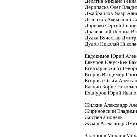
Делягин Михаил Генна
Дерипаска Олег Влади
Джабраилов Умар Али
Дзасохов Александр С
Доренко Сергей Леони
Драчевский Леонид В
Дудка Вячеслав Дмитр
Дудов Николай Никола
Евдокимов Юрий Алек
Евкуров Юнус-Бек Бам
Егиазарян Ашот Гевор
Егоров Владимир Григ
Егорова Ольга Алекса
Ельцин Борис Николае
Ехануров Юрий Ивано
Жилкин Александр Ал
Жириновский Владими
Жоспен Лионель
Жуков Александр Дми
Задорнов Михаил Мих