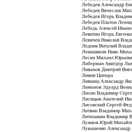
Лебедев Александр Ев
Лебедев Вячеслав Мих
Лебедев Игорь Влади
Лебедев Платон Леони
Лебедь Алексей Ивано
Левитин Игорь Евгень
Левичев Николай Вла
Ледник Виталий Влад
Лекишвили Нико Миха
Лесин Михаил Юрьеви
Либерман Авигдор Ль
Ливанов Дмитрий Вик
Ливни Ципора
Лившиц Александр Як
Лимонов Эдуард Вени
Лисин Владимир Серг
Лисицын Анатолий Ив
Лисовский Сергей Фе
Литвин Владимир Мих
Литюшкин Владимир В
Лужков Юрий Михайл
Лукашенко Александр 