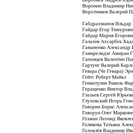
Воронин Владимир Ни
Воротников Валерий П
Габдрахманов Ильдар
Гайдар Егор Тимурови
Гайдар Мария Егоровн
Галазов Ахсарбек Хад
Гаманенко Александр 
Гамкрелидзе Амиран Г
Гапонцев Валентин Па
Гартунг Валерий Карл
Гевара (Че Гевара) Эр
Гейтс Роберт Майкл
Гениатулин Равиль Фа
Геращенко Виктор Вл
Глазьев Сергей Юрьев
Глуховский Игорь Ген
Говорин Борис Алекса
Говорун Олег Маркови
Гозман Леонид Яковле
Голикова Татьяна Алек
Головлёв Владимир Ив