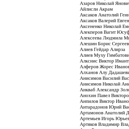
Азаров Николай Янови
Айлисли Акрам
Аксаков Анатолий Ген
Аксаков Валерий Евге
Аксененко Николай Ем
Алекперов Вагит Юсу
Алексеева Людмила М
Алешин Борис Сергее
Алиев Гейдар Алирза
Алиев Муху Гимбатов
Алкснис Виктор Имант
Алферов Жорес Ивано
Алханов Алу Дадашев
Анисимов Василий Вас
Анисимов Николай Ан
Анкваб Александр Зол
Анохин Павел Викторо
Анпилов Виктор Ивано
Антарадонов Юрий Ва
Артамонов Анатолий 
Артемьев Игорь Юрье
Артяков Владимир Вл