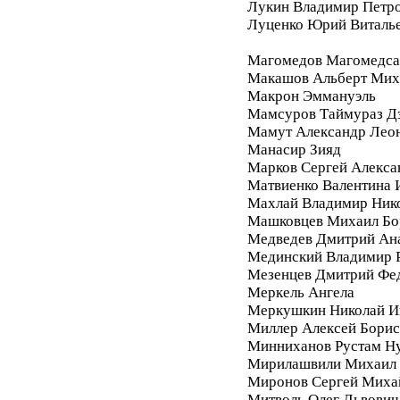
Лукин Владимир Петр
Луценко Юрий Виталь
Магомедов Магомедса
Макашов Альберт Мих
Макрон Эммануэль
Мамсуров Таймураз Д
Мамут Александр Лео
Манасир Зияд
Марков Сергей Алекса
Матвиенко Валентина 
Махлай Владимир Ник
Машковцев Михаил Бо
Медведев Дмитрий Ан
Мединский Владимир 
Мезенцев Дмитрий Фе
Меркель Ангела
Меркушкин Николай И
Миллер Алексей Бори
Минниханов Рустам Н
Мирилашвили Михаил
Миронов Сергей Миха
Митволь Олег Львович