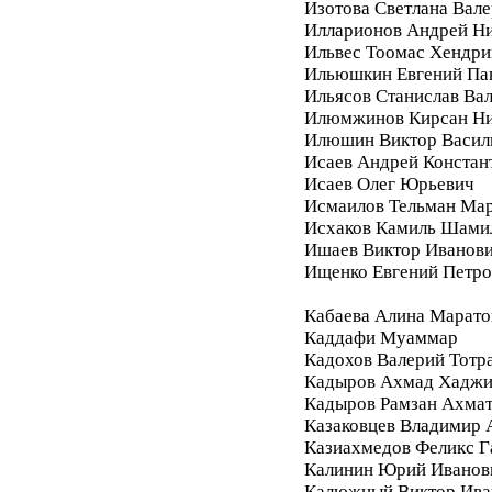
Изотова Светлана Вале
Илларионов Андрей Ни
Ильвес Тоомас Хендри
Ильюшкин Евгений Па
Ильясов Станислав Ва
Илюмжинов Кирсан Ни
Илюшин Виктор Васил
Исаев Андрей Констан
Исаев Олег Юрьевич
Исмаилов Тельман Ма
Исхаков Камиль Шами
Ишаев Виктор Иванов
Ищенко Евгений Петро
Кабаева Алина Марато
Каддафи Муаммар
Кадохов Валерий Тотр
Кадыров Ахмад Хадж
Кадыров Рамзан Ахма
Казаковцев Владимир 
Казиахмедов Феликс 
Калинин Юрий Иванов
Калюжный Виктор Ива