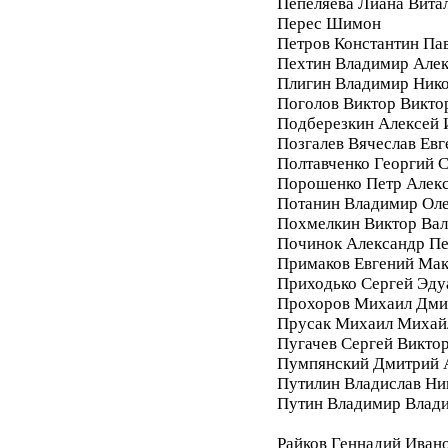
Пепеляева Лиана Вита
Перес Шимон
Петров Константин Па
Пехтин Владимир Алек
Плигин Владимир Ник
Поголов Виктор Викто
Подберезкин Алексей 
Позгалев Вячеслав Евг
Полтавченко Георгий 
Порошенко Петр Алек
Потанин Владимир Ол
Похмелкин Виктор Вал
Починок Александр П
Примаков Евгений Ма
Приходько Сергей Эду
Прохоров Михаил Дми
Прусак Михаил Михай
Пугачев Сергей Викто
Пумпянский Дмитрий 
Путилин Владислав Ни
Путин Владимир Влад
Райков Геннадий Иван