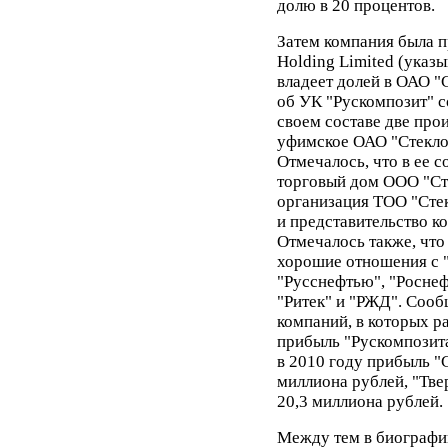
долю в 20 процентов.
Затем компания была п
Holding Limited (указы
владеет долей в ОАО "С
об УК "Рускомпозит" с
своем составе две пр
уфимское ОАО "Стеклон
Отмечалось, что в ее с
торговый дом ООО "Ст
организация ТОО "Сте
и представительство к
Отмечалось также, что
хорошие отношения с 
"Русснефтью", "Роснеф
"Ритек" и "РЖД". Сооб
компаний, в которых ра
прибыль "Рускомпозита
в 2010 году прибыль "
миллиона рублей, "Твер
20,3 миллиона рублей.
Между тем в биографи