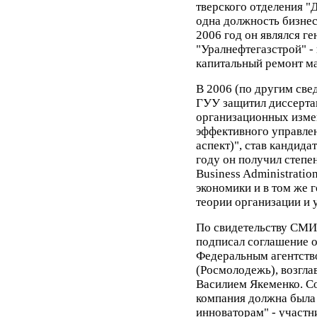
тверского отделения "
одна должность бизнес
2006 год он являлся 
"Уралнефтегазстрой" -
капитальный ремонт м
В 2006 (по другим све
ГУУ защитил диссерта
организационных изме
эффективного управле
аспект)", став кандида
году он получил степе
Business Administrati
экономики и в том же 
теории организации и 
По свидетельству СМИ 
подписал соглашение о
Федеральным агентств
(Росмолодежь), возгл
Василием Якеменко. Со
компания должна была
инноваторам" - участн