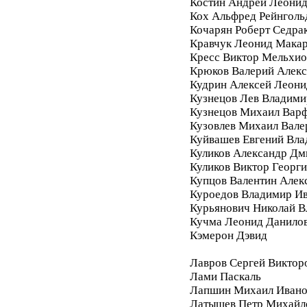
Костин Андрей Леони
Кох Альфред Рейнголь
Кочарян Роберт Седра
Кравчук Леонид Мака
Кресс Виктор Мельхи
Крюков Валерий Алек
Кудрин Алексей Леони
Кузнецов Лев Владими
Кузнецов Михаил Вар
Кузовлев Михаил Вале
Куйвашев Евгений Вл
Куликов Александр Дм
Куликов Виктор Георг
Купцов Валентин Алек
Куроедов Владимир И
Курьянович Николай 
Кучма Леонид Данило
Кэмерон Дэвид
Лавров Сергей Виктор
Лами Паскаль
Лапшин Михаил Ивано
Латышев Петр Михайл