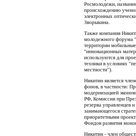
Росмолодежи, названно
происхождению ученого
электронных оптическ
Зворыкина.
Также компания Никит
молодежного форума "С
территории мобильные
"инновационных матери
используются для прое
техники в условиях "п
местности").
Никитин является член
фонов, в частности: П
модернизацией эконом
РФ, Комиссии при Пре
резерва управленцев и
занимающегося страте
приоритетными проект
Фондов развития моно
Никитин - член общест