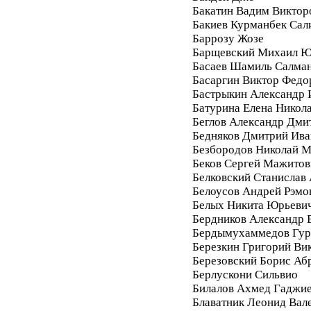
Бакатин Вадим Виктор
Бакиев Курманбек Сал
Баррозу Жозе
Барщевский Михаил Ю
Басаев Шамиль Салма
Басаргин Виктор Федо
Бастрыкин Александр 
Батурина Елена Никол
Беглов Александр Дми
Бедняков Дмитрий Ива
Безбородов Николай 
Беков Сергей Мажитов
Белковский Станислав
Белоусов Андрей Рэмо
Белых Никита Юрьеви
Бердников Александр 
Бердымухаммедов Гур
Березкин Григорий Ви
Березовский Борис Аб
Берлускони Сильвио
Билалов Ахмед Гаджи
Блаватник Леонид Вал