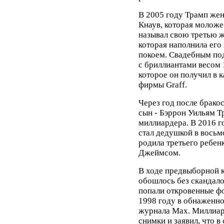
В 2005 году Трамп же
Кнаув, которая моложе
называл свою третью ж
которая наполнила его
покоем. Свадебным по
с бриллиантами весом 1
которое он получил в 
фирмы Graff.
Через год после брако
сын - Бэррон Уильям Т
миллиардера. В 2016 
стал дедушкой в восьм
родила третьего ребен
Джеймсом.
В ходе предвыборной 
обошлось без скандало
попали откровенные фо
1998 году в обнаженно
журнала Max. Миллиард
снимки и заявил, что в