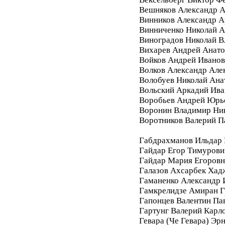
Вешняков Александр А
Винников Александр 
Винниченко Николай А
Виноградов Николай 
Вихарев Андрей Анато
Войков Андрей Ивано
Волков Александр Але
Волобуев Николай Ана
Вольский Аркадий Ива
Воробьев Андрей Юрь
Воронин Владимир Ни
Воротников Валерий П
Габдрахманов Ильдар
Гайдар Егор Тимурови
Гайдар Мария Егоровн
Галазов Ахсарбек Хад
Гаманенко Александр 
Гамкрелидзе Амиран Г
Гапонцев Валентин Па
Гартунг Валерий Карл
Гевара (Че Гевара) Эр