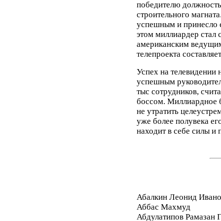
победителю должность
строительного магната
успешным и принесло 
этом миллиардер стал
американским ведущим
телепроекта составляет
Успех на телевидении 
успешным руководителе
тыс сотрудников, счит
боссом. Миллиардное 
не утратить целеустре
уже более полувека его
находит в себе силы и 
Абалкин Леонид Иван
Аббас Махмуд
Абдулатипов Рамазан