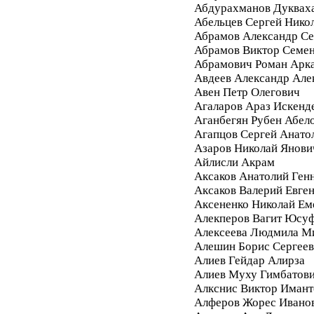
Абдурахманов Дуквах
Абельцев Сергей Нико
Абрамов Александр Се
Абрамов Виктор Семе
Абрамович Роман Арк
Авдеев Александр Але
Авен Петр Олегович
Агаларов Араз Искенд
Аганбегян Рубен Абел
Агапцов Сергей Анато
Азаров Николай Янови
Айлисли Акрам
Аксаков Анатолий Ген
Аксаков Валерий Евге
Аксененко Николай Ем
Алекперов Вагит Юсу
Алексеева Людмила М
Алешин Борис Сергее
Алиев Гейдар Алирза
Алиев Муху Гимбатов
Алкснис Виктор Имант
Алферов Жорес Ивано