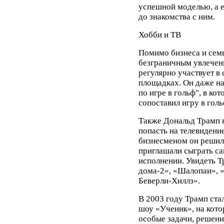
успешной моделью, а е
до знакомства с ним.
Хобби и ТВ
Помимо бизнеса и сем
безграничным увлечен
регулярно участвует в
площадках. Он даже н
по игре в гольф", в ко
сопоставил игру в голь
Также Дональд Трамп н
попасть на телевидени
бизнесменом он решил 
приглашали сыграть са
исполнении. Увидеть 
дома-2», «Шалопаи», 
Беверли-Хиллз».
В 2003 году Трамп ста
шоу «Ученик», на кото
особые задачи, решени