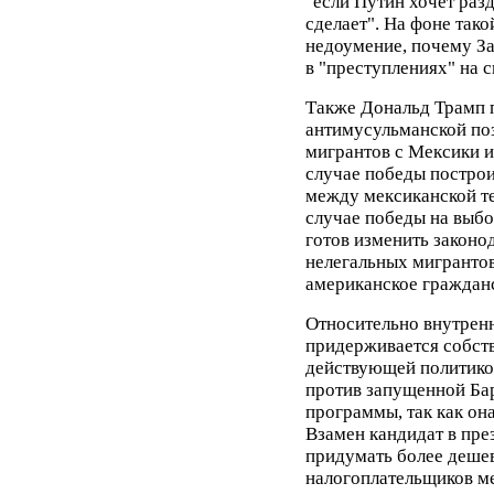
"если Путин хочет разд
сделает". На фоне тако
недоумение, почему З
в "преступлениях" на 
Также Дональд Трамп 
антимусульманской поз
мигрантов с Мексики и
случае победы построи
между мексиканской т
случае победы на выб
готов изменить законод
нелегальных мигранто
американское гражданс
Относительно внутрен
придерживается собств
действующей политико
против запущенной Ба
программы, так как она
Взамен кандидат в пр
придумать более деше
налогоплательщиков м