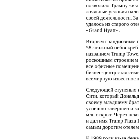
позволило Трампу «выт
лояльные условия нал
своей деятельности. З
удалось из старого от
«Grand Hyatt».
Вторым грандиозным п
58-этажный небоскреб
названием Trump Tower
роскошным строением 
все офисные помещения
бизнес-центр стал си
всемирную известност
Следующей ступенью к 
Сити, который Дональд
своему младшему брату
успешно завершен и к
млн открыт. Через нек
и дал имя Trump Plaza 
самым дорогим отелем-
К 1989 году из-за фин