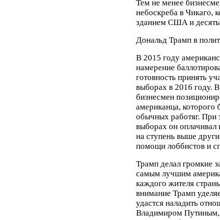
Тем не менее бизнесме
небоскреба в Чикаго, к
зданием США и десяты
Дональд Трамп в полит
В 2015 году американ
намерение баллотирова
готовность принять уча
выборах в 2016 году. 
бизнесмен позиционир
американца, которого 
обычных работяг. При 
выборах он оплачивал и
на ступень выше други
помощи лоббистов и с
Трамп делал громкие за
самым лучшим америка
каждого жителя страны
внимание Трамп уделяе
удастся наладить отно
Владимиром Путиным, 