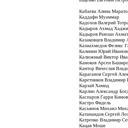
Кабаева Алина Марато
Каддафи Муаммар
Кадохов Валерий Тотр
Кадыров Ахмад Хадж
Кадыров Рамзан Ахма
Казаковцев Владимир 
Казиахмедов Феликс 
Калинин Юрий Иванов
Калюжный Виктор Ива
Каноков Арсен Башир
Кантор Вячеслав Влад
Караганов Сергей Але
Каретников Владимир
Карзай Хамид
Карлин Александр Бог
Каспаров Гарри Кимо
Кастро Фидель
Касьянов Михаил Мих
Катанандов Сергей Ле
Катренко Владимир С
Кацав Моше