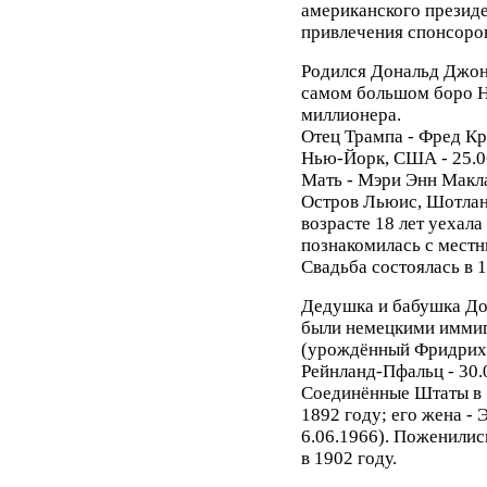
американского президен
привлечения спонсоров
Родился Дональд Джон
самом большом боро Н
миллионера.
Отец Трампа - Фред Кр
Нью-Йорк, США - 25.0
Мать - Мэри Энн Маклау
Остров Льюис, Шотланди
возрасте 18 лет уехала
познакомилась с местн
Свадьба состоялась в 1
Дедушка и бабушка До
были немецкими иммиг
(урождённый Фридрих Т
Рейнланд-Пфальц - 30.
Соединённые Штаты в 1
1892 году; его жена - 
6.06.1966). Поженилис
в 1902 году.