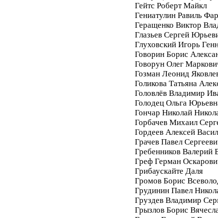
Гейтс Роберт Майкл
Гениатулин Равиль Фа
Геращенко Виктор Вл
Глазьев Сергей Юрьев
Глуховский Игорь Ген
Говорин Борис Алекса
Говорун Олег Маркови
Гозман Леонид Яковле
Голикова Татьяна Алек
Головлёв Владимир Ив
Голодец Ольга Юрьевн
Гончар Николай Никол
Горбачев Михаил Серг
Гордеев Алексей Васи
Грачев Павел Сергееви
Гребенников Валерий 
Греф Герман Оскарови
Грибаускайте Даля
Громов Борис Всеволо
Грудинин Павел Никол
Груздев Владимир Сер
Грызлов Борис Вячесл