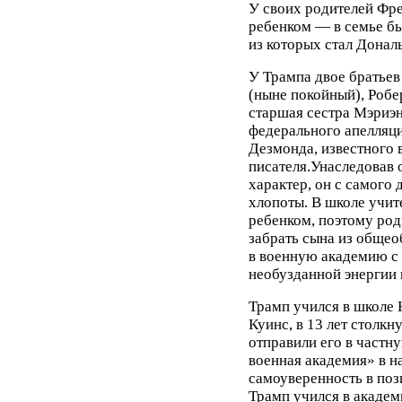
У своих родителей Фре
ребенком — в семье б
из которых стал Дональ
У Трампа двое братьев
(ныне покойный), Робер
старшая сестра Мэриэ
федерального апелляци
Дезмонда, известного
писателя.Унаследовав 
характер, он с самого 
хлопоты. В школе учит
ребенком, поэтому род
забрать сына из общео
в военную академию с 
необузданной энергии 
Трамп учился в школе 
Куинс, в 13 лет столкн
отправили его в част
военная академия» в н
самоуверенность в поз
Трамп учился в академ