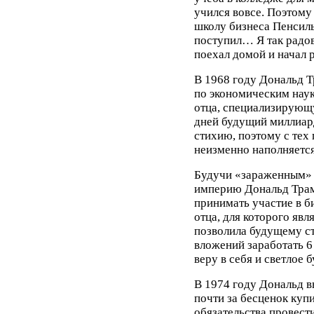
учился вовсе. Поэтому
школу бизнеса Пенсиль
поступил… Я так радова
поехал домой и начал р
В 1968 году Дональд Т
по экономическим наук
отца, специализирующ
дней будущий миллиард
стихию, поэтому с тех
неизменно наполняется
Будучи «зараженным» 
империю Дональд Трам
принимать участие в б
отца, для которого яв
позволила будущему с
вложений заработать 6
веру в себя и светлое 
В 1974 году Дональд в
почти за бесценок куп
обязательства провест