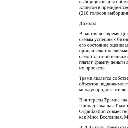
выборщиков, для побед
Клинтон в президентс
(218 голосов выборщик
Доходы
В настоящее время Дон
самым успешных бизне
его состояние оценивае
принадлежат нескольк
самой элитной недвиж
платят Трампу деньги 
их проектов.
Трамп является собст
объектов недвижимости
международные отели, 
В интересы Трампа так
Принадлежащая Трампу
Organization совместн
как Мисс Вселенная, 
В 2003 году Трамп ста