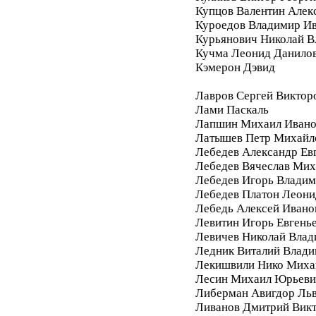
Купцов Валентин Алек
Куроедов Владимир И
Курьянович Николай 
Кучма Леонид Данило
Кэмерон Дэвид
Лавров Сергей Виктор
Лами Паскаль
Лапшин Михаил Ивано
Латышев Петр Михайл
Лебедев Александр Ев
Лебедев Вячеслав Мих
Лебедев Игорь Влади
Лебедев Платон Леони
Лебедь Алексей Ивано
Левитин Игорь Евгень
Левичев Николай Вла
Ледник Виталий Влад
Лекишвили Нико Миха
Лесин Михаил Юрьеви
Либерман Авигдор Ль
Ливанов Дмитрий Вик