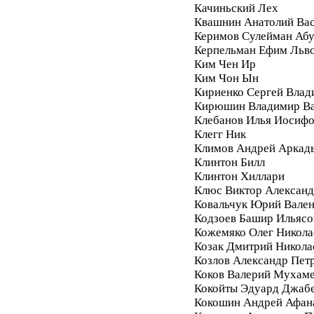
Качиньский Лех
Квашнин Анатолий Ва
Керимов Сулейман Аб
Керпельман Ефим Льв
Ким Чен Ир
Ким Чон Ын
Кириенко Сергей Влад
Кирюшин Владимир Ва
Клебанов Илья Иосиф
Клегг Ник
Климов Андрей Аркад
Клинтон Билл
Клинтон Хиллари
Клюс Виктор Алексан
Ковальчук Юрий Вале
Кодзоев Башир Ильясо
Кожемяко Олег Никола
Козак Дмитрий Никола
Козлов Александр Пет
Коков Валерий Мухам
Кокойты Эдуард Джаб
Кокошин Андрей Афан