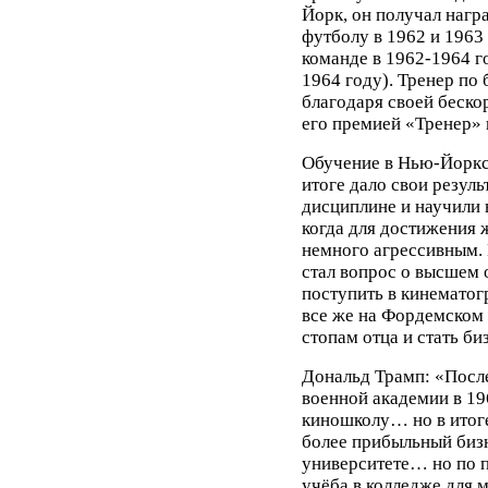
Йорк, он получал нагр
футболу в 1962 и 1963 
команде в 1962-1964 г
1964 году). Тренер по
благодаря своей беско
его премией «Тренер» в
Обучение в Нью-Йоркс
итоге дало свои резуль
дисциплине и научили 
когда для достижения 
немного агрессивным.
стал вопрос о высшем 
поступить в кинематог
все же на Фордемском 
стопам отца и стать б
Дональд Трамп: «Посл
военной академии в 19
киношколу… но в итоге
более прибыльный бизн
университете… но по п
учёба в колледже для ме