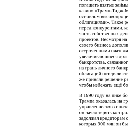
погашать взятые займы.
казино «Трамп-Тадж-Ма
основном высокопроц
облигациями». Такое 
перед конкурентами, 
часть собственных ден
проектов. Несмотря на
своего бизнеса допол
отсроченными платежам
увеличивающиеся долг
банкротства, связанног
на грань личного банк
облигаций потеряли со
же приняли решение ре
чтобы избежать ещё бо
В 1990 году на пике б
Трампа оказалась на гр
управленческого опыта
он начал терять контр
задолжал кредиторам о
которых 900 млн он бы