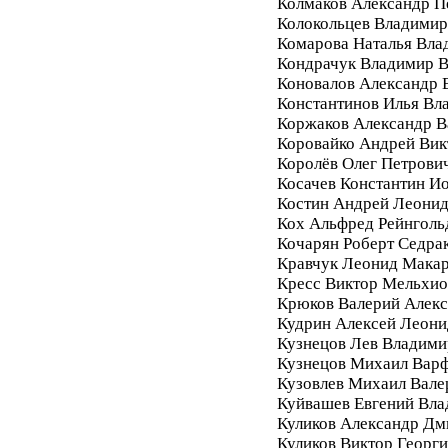
Колмаков Александр П
Колокольцев Владимир
Комарова Наталья Вла
Кондрачук Владимир В
Коновалов Александр 
Константинов Илья Вл
Коржаков Александр В
Коровайко Андрей Вик
Королёв Олег Петрови
Косачев Константин И
Костин Андрей Леони
Кох Альфред Рейнголь
Кочарян Роберт Седра
Кравчук Леонид Мака
Кресс Виктор Мельхи
Крюков Валерий Алек
Кудрин Алексей Леони
Кузнецов Лев Владими
Кузнецов Михаил Вар
Кузовлев Михаил Вале
Куйвашев Евгений Вл
Куликов Александр Дм
Куликов Виктор Георг