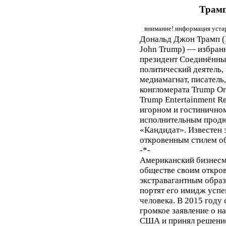
Трамп
внимание! информация устар
Дональд Джон Трамп (
John Trump) — избран
президент Соединённы
политический деятель,
медиамагнат, писатель
конгломерата Trump Or
Trump Entertainment R
игорном и гостиничном
исполнительным продю
«Кандидат». Известен 
откровенным стилем о
-*-
Американский бизнесм
обществе своим откро
экстравагантным образ
портят его имидж усп
человека. В 2015 году
громкое заявление о н
США и принял решение