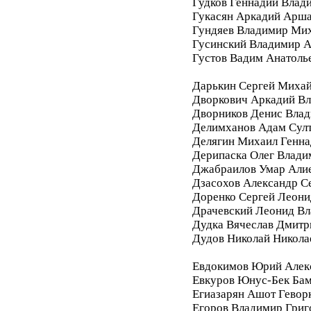
Гудков Геннадий Влад
Гукасян Аркадий Арш
Гундяев Владимир Ми
Гусинский Владимир А
Густов Вадим Анатоль
Дарькин Сергей Миха
Дворкович Аркадий В
Дворников Денис Вла
Делимханов Адам Сул
Делягин Михаил Генна
Дерипаска Олег Влади
Джабраилов Умар Али
Дзасохов Александр С
Доренко Сергей Леони
Драчевский Леонид В
Дудка Вячеслав Дмитр
Дудов Николай Никола
Евдокимов Юрий Алек
Евкуров Юнус-Бек Бам
Егиазарян Ашот Гевор
Егоров Владимир Григ