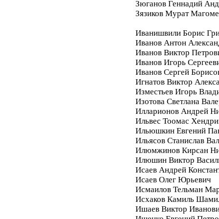
Зюганов Геннадий Анд
Зязиков Мурат Магом
Иванишвили Борис Гри
Иванов Антон Алексан
Иванов Виктор Петров
Иванов Игорь Сергеев
Иванов Сергей Борисо
Игнатов Виктор Алекс
Изместьев Игорь Влад
Изотова Светлана Вале
Илларионов Андрей Ни
Ильвес Тоомас Хендри
Ильюшкин Евгений Па
Ильясов Станислав Ва
Илюмжинов Кирсан Ни
Илюшин Виктор Васил
Исаев Андрей Констан
Исаев Олег Юрьевич
Исмаилов Тельман Ма
Исхаков Камиль Шами
Ишаев Виктор Иванов
Ищенко Евгений Петро