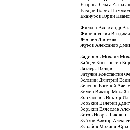
Егорова Ольга Алекса
Ельцин Борис Николае
Ехануров Юрий Ивано
Жилкин Александр Ал
Жириновский Владими
Жоспен Лионель
Жуков Александр Дми
Задорнов Михаил Мих
Зайцев Константин Бо
Затлерс Валдис
Затулин Константин Ф
Зеленин Дмитрий Вад
Зеленов Евгений Алек
Зимин Виктор Михайл
Зоркальцев Виктор Ил
Зорькин Валерий Дмит
Зорькин Вячеслав Але
Зотов Игорь Львович
Зубков Виктор Алексе
Зурабов Михаил Юрье