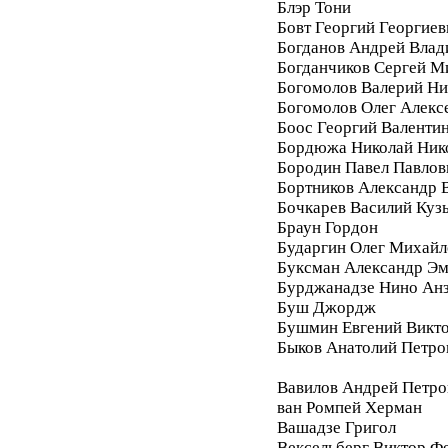
Блэр Тони
Бовт Георгий Георгиев
Богданов Андрей Вла
Богданчиков Сергей М
Богомолов Валерий Ни
Богомолов Олег Алекс
Боос Георгий Валенти
Бордюжа Николай Ник
Бородин Павел Павлов
Бортников Александр 
Бочкарев Василий Куз
Браун Гордон
Бударгин Олег Михайл
Буксман Александр Э
Бурджанадзе Нино Ан
Буш Джордж
Бушмин Евгений Викт
Быков Анатолий Петро
Вавилов Андрей Петро
ван Ромпей Херман
Вашадзе Григол
Вексельберг Виктор Ф