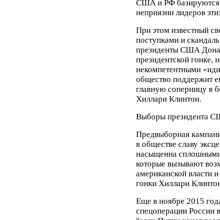
США и РФ базируются 
неприязни лидеров этих
При этом известный с
поступками и скандал
президенты США Донал
президентской гонке, 
некомпетентными «идио
общество поддержит ег
главную соперницу в б
Хиллари Клинтон.
Выборы президента С
Предвыборная кампани
в обществе славу эксц
насыщенна сплошными
которые вызывают воз
американской власти и
гонки Хиллари Клинтон
Еще в ноябре 2015 год
спецоперации России в