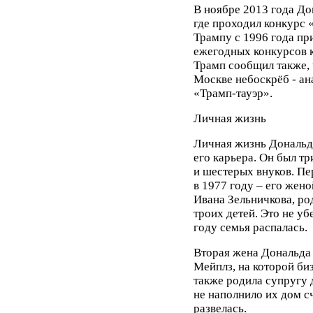
В ноябре 2013 года До
где проходил конкурс 
Трампу с 1996 года пр
ежегодных конкурсов 
Трамп сообщил также, 
Москве небоскрёб - ан
«Трамп-тауэр».
Личная жизнь
Личная жизнь Дональда
его карьера. Он был т
и шестерых внуков. Пе
в 1977 году – его жен
Ивана Зельничкова, ро
троих детей. Это не уб
году семья распалась.
Вторая жена Дональда
Мейплз, на которой би
также родила супругу 
не наполнило их дом сч
развелась.