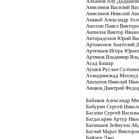
Алханов Алу Дадашев
Анисимов Василий Вас
Анисимов Николай Ан
Анкваб Александр Зол
Анохин Павел Викторо
Анпилов Виктор Ивано
Антарадонов Юрий Ва
Артамонов Анатолий 
Артемьев Игорь Юрье
Артяков Владимир Вл
Асад Башар
Аушев Руслан Султано
Ахмадинежад Махмуд
Ашлапов Николай Ива
Аяцков Дмитрий Федо
Бабаков Александр Ми
Бабурин Сергей Никол
Багапш Сергей Василь
Багдасарян Артур Ива
Багишаев Зейнулла Аб
Баглай Марат Викторо
Байден Джо