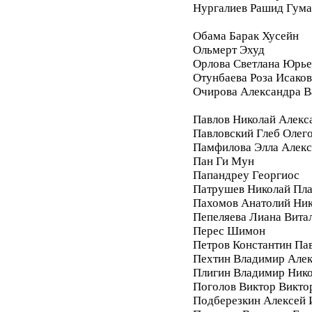
Нургалиев Рашид Гум
Обама Барак Хусейн
Ольмерт Эхуд
Орлова Светлана Юрье
Отунбаева Роза Исако
Очирова Александра В
Павлов Николай Алекс
Павловский Глеб Олег
Памфилова Элла Алекс
Пан Ги Мун
Папандреу Георгиос
Патрушев Николай Пл
Пахомов Анатолий Ник
Пепеляева Лиана Вита
Перес Шимон
Петров Константин Па
Пехтин Владимир Алек
Плигин Владимир Ник
Поголов Виктор Викто
Подберезкин Алексей 