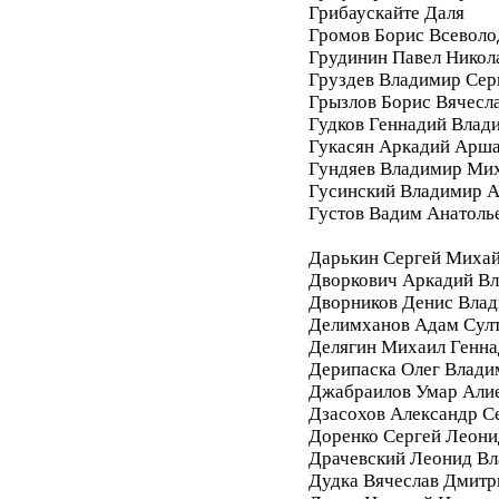
Грибаускайте Даля
Громов Борис Всеволо
Грудинин Павел Никол
Груздев Владимир Сер
Грызлов Борис Вячесл
Гудков Геннадий Влад
Гукасян Аркадий Арш
Гундяев Владимир Ми
Гусинский Владимир А
Густов Вадим Анатоль
Дарькин Сергей Миха
Дворкович Аркадий В
Дворников Денис Вла
Делимханов Адам Сул
Делягин Михаил Генна
Дерипаска Олег Влади
Джабраилов Умар Али
Дзасохов Александр С
Доренко Сергей Леони
Драчевский Леонид В
Дудка Вячеслав Дмитр