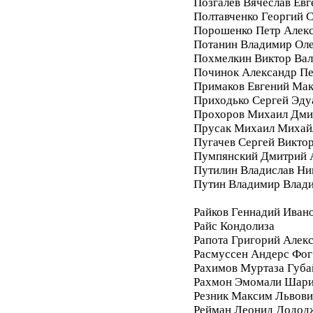
Позгалев Вячеслав Евг
Полтавченко Георгий 
Порошенко Петр Алек
Потанин Владимир Ол
Похмелкин Виктор Вал
Починок Александр П
Примаков Евгений Ма
Приходько Сергей Эду
Прохоров Михаил Дми
Прусак Михаил Михай
Пугачев Сергей Викто
Пумпянский Дмитрий 
Путилин Владислав Ни
Путин Владимир Влад
Райков Геннадий Иван
Райс Кондолиза
Рапота Григорий Алек
Расмуссен Андерс Фог
Рахимов Муртаза Губа
Рахмон Эмомали Шар
Резник Максим Львови
Рейман Леонид Додод