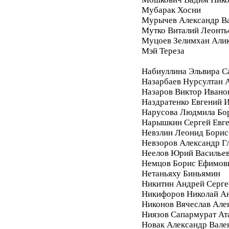
Мубарак Хосни
Мурычев Александр В
Мутко Виталий Леонть
Муцоев Зелимхан Али
Мэй Тереза
Набиуллина Эльвира С
Назарбаев Нурсултан 
Назаров Виктор Ивано
Наздратенко Евгений 
Нарусова Людмила Бо
Нарышкин Сергей Евг
Невзлин Леонид Борис
Невзоров Александр Г
Неелов Юрий Василье
Немцов Борис Ефимов
Нетаньяху Биньямин
Никитин Андрей Серге
Никифоров Николай А
Никонов Вячеслав Але
Ниязов Сапармурат Ат
Новак Александр Вале