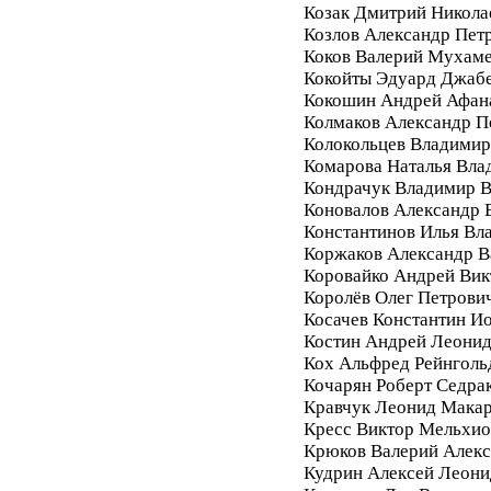
Козак Дмитрий Никола
Козлов Александр Пет
Коков Валерий Мухам
Кокойты Эдуард Джаб
Кокошин Андрей Афан
Колмаков Александр П
Колокольцев Владимир
Комарова Наталья Вла
Кондрачук Владимир В
Коновалов Александр 
Константинов Илья Вл
Коржаков Александр В
Коровайко Андрей Вик
Королёв Олег Петрови
Косачев Константин И
Костин Андрей Леони
Кох Альфред Рейнголь
Кочарян Роберт Седра
Кравчук Леонид Мака
Кресс Виктор Мельхи
Крюков Валерий Алек
Кудрин Алексей Леони