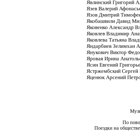
Явлинский Григорий А
Язев Валерий Афонась
Язов Дмитрий Тимофе
Якобашвили Давид Ми
Яковенко Александр В
Яковлев Владимир Ана
Яковлева Татьяна Вла
Яндарбиев Зелимхан 
Янукович Виктор Фед
Яровая Ирина Анатоль
Ясин Евгений Григорь
Ястржембский Сергей
Яценюк Арсений Петр
Муз
По пово
Поездки на обществе