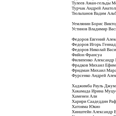
Тулеев Аман-гельды М
Турчак Андрей Анатол
Тюльпанов Вадим Аль
Уемлянин Борис Викто
Устинов Владимир Вас
Федоров Евгений Алек
Федоров Игорь Геннад
Федоров Николай Васи
Фийон Франсуа
Филипенко Александр 
Фрадков Михаил Ефим
Фридман Михаил Мара
Фурсенко Андрей Але
Хаджимба Рауль Джум
Хакамада Ирина Муцу
Хаменеи Али
Харири Саадеддин Ра
Хатояма Юкио
Хинштейн Александр Е