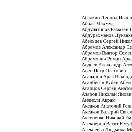
Абалкин Леонид Иван
Аббас Махмуд
Абдулатипов Рамазан
Абдурахманов Дуквах
Абельцев Сергей Нико
Абрамов Александр Се
Абрамов Виктор Семе
Абрамович Роман Арк
Авдеев Александр Але
Авен Петр Олегович
Агаларов Араз Искенд
Аганбегян Рубен Абел
Агапцов Сергей Анато
Азаров Николай Янови
Айлисли Акрам
Аксаков Анатолий Ген
Аксаков Валерий Евге
Аксененко Николай Ем
Алекперов Вагит Юсу
Алексеева Людмила М