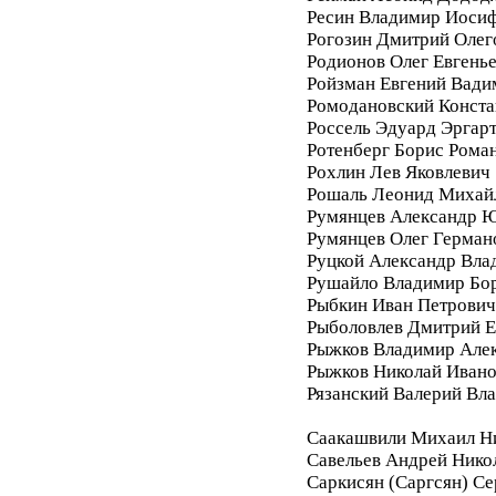
Ресин Владимир Иоси
Рогозин Дмитрий Олег
Родионов Олег Евгень
Ройзман Евгений Вади
Ромодановский Конста
Россель Эдуард Эргар
Ротенберг Борис Рома
Рохлин Лев Яковлевич
Рошаль Леонид Михай
Румянцев Александр 
Румянцев Олег Герман
Руцкой Александр Вла
Рушайло Владимир Бо
Рыбкин Иван Петрович
Рыболовлев Дмитрий Е
Рыжков Владимир Але
Рыжков Николай Иван
Рязанский Валерий Вл
Саакашвили Михаил Н
Савельев Андрей Нико
Саркисян (Саргсян) С