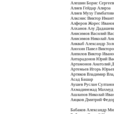
Алешин Борис Сергее
Алиев Гейдар Алирза
Алиев Муху Гимбатов
Алкснис Виктор Имант
Алферов Жорес Ивано
Алханов Алу Дадашев
Анисимов Василий Вас
Анисимов Николай Ан
Анкваб Александр Зол
Анохин Павел Викторо
Анпилов Виктор Ивано
Антарадонов Юрий Ва
Артамонов Анатолий 
Артемьев Игорь Юрье
Артяков Владимир Вл
Асад Башар
Аушев Руслан Султано
Ахмадинежад Махмуд
Ашлапов Николай Ива
Аяцков Дмитрий Федо
Бабаков Александр Ми