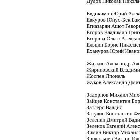
Дудов Николай Никола
Евдокимов Юрий Алек
Евкуров Юнус-Бек Бам
Егиазарян Ашот Гевор
Егоров Владимир Григ
Егорова Ольга Алекса
Ельцин Борис Николае
Ехануров Юрий Ивано
Жилкин Александр Ал
Жириновский Владими
Жоспен Лионель
Жуков Александр Дми
Задорнов Михаил Мих
Зайцев Константин Бо
Затлерс Валдис
Затулин Константин Ф
Зеленин Дмитрий Вад
Зеленов Евгений Алек
Зимин Виктор Михайл
Зоркальцев Виктор Ил