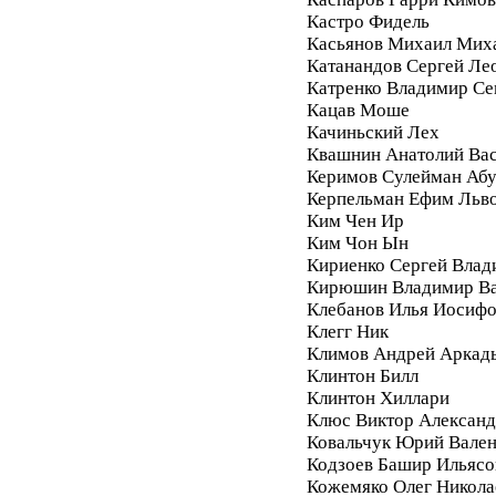
Кастро Фидель
Касьянов Михаил Мих
Катанандов Сергей Ле
Катренко Владимир С
Кацав Моше
Качиньский Лех
Квашнин Анатолий Ва
Керимов Сулейман Аб
Керпельман Ефим Льв
Ким Чен Ир
Ким Чон Ын
Кириенко Сергей Влад
Кирюшин Владимир Ва
Клебанов Илья Иосиф
Клегг Ник
Климов Андрей Аркад
Клинтон Билл
Клинтон Хиллари
Клюс Виктор Алексан
Ковальчук Юрий Вале
Кодзоев Башир Ильясо
Кожемяко Олег Никола