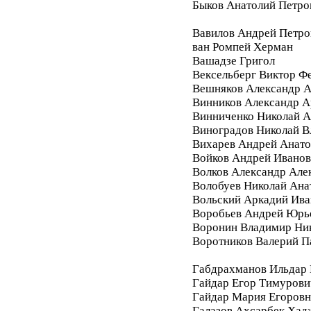
Быков Анатолий Петро
Вавилов Андрей Петро
ван Ромпей Херман
Вашадзе Григол
Вексельберг Виктор Ф
Вешняков Александр А
Винников Александр 
Винниченко Николай А
Виноградов Николай 
Вихарев Андрей Анато
Войков Андрей Ивано
Волков Александр Але
Волобуев Николай Ана
Вольский Аркадий Ива
Воробьев Андрей Юрь
Воронин Владимир Ни
Воротников Валерий П
Габдрахманов Ильдар
Гайдар Егор Тимурови
Гайдар Мария Егоровн
Галазов Ахсарбек Хад