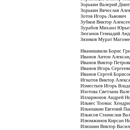
Зорькин Валерий Дмит
Зорькин Вячеслав Але
Зотов Игорь Львович
Зубков Виктор Алексе
Зурабов Михаил Юрье
Зюганов Геннадий Анд
Зязиков Мурат Магом
Иванишвили Борис Гри
Иванов Антон Алексан
Иванов Виктор Петров
Иванов Игорь Сергеев
Иванов Сергей Борисо
Игнатов Виктор Алекс
Изместьев Игорь Влад
Изотова Светлана Вале
Илларионов Андрей Ни
Ильвес Тоомас Хендри
Ильюшкин Евгений Па
Ильясов Станислав Ва
Илюмжинов Кирсан Ни
Илюшин Виктор Васил