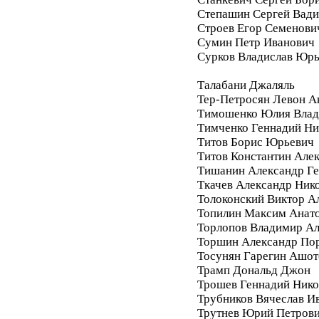
Степашин Сергей Вад
Строев Егор Семенови
Сумин Петр Иванович
Сурков Владислав Юр
Талабани Джаляль
Тер-Петросян Левон А
Тимошенко Юлия Влад
Тимченко Геннадий Ни
Титов Борис Юрьевич
Титов Константин Але
Тишанин Александр Ге
Ткачев Александр Ник
Толоконский Виктор А
Топилин Максим Анат
Торлопов Владимир А
Торшин Александр По
Тосунян Гарегин Ашот
Трамп Дональд Джон
Трошев Геннадий Нико
Трубников Вячеслав И
Трутнев Юрий Петров