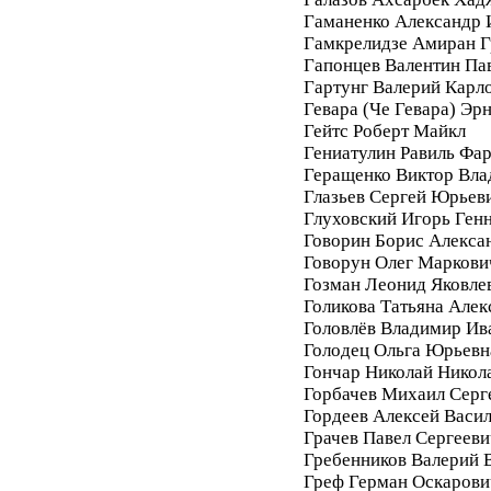
Гаманенко Александр 
Гамкрелидзе Амиран Г
Гапонцев Валентин Па
Гартунг Валерий Карл
Гевара (Че Гевара) Эр
Гейтс Роберт Майкл
Гениатулин Равиль Фа
Геращенко Виктор Вл
Глазьев Сергей Юрьев
Глуховский Игорь Ген
Говорин Борис Алекса
Говорун Олег Маркови
Гозман Леонид Яковле
Голикова Татьяна Алек
Головлёв Владимир Ив
Голодец Ольга Юрьевн
Гончар Николай Никол
Горбачев Михаил Серг
Гордеев Алексей Васи
Грачев Павел Сергееви
Гребенников Валерий 
Греф Герман Оскарови