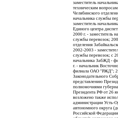
заместитель начальник
техническим вопросам,
Челябинского отделени
начальника службы п
заместитель начальник
Единого центра диспе
2000 г. - заместитель
службы перевозок; 200
отделения Забайкальск
2002-2003 - заместите
службы перевозок; с 20
начальника ЗабЖД - ф
г. - начальник Восточ
филиала ОАО "РЖД"; 26
Законодательного Собр
представлению Презид
полномочиями губерна
Президента РФ от 26 я
возложено также испо
администрации Усть-О
автономного округа (д
Российской Федерации