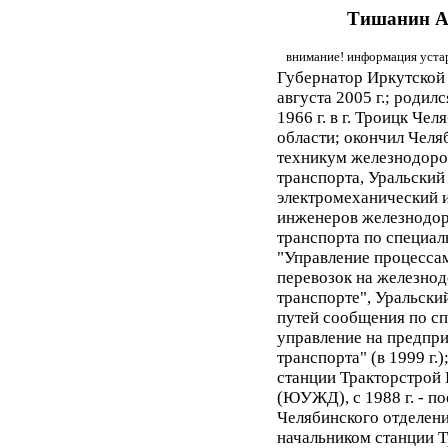
Тишанин А
внимание! информация устар
Губернатор Иркутской 
августа 2005 г.; родилс
1966 г. в г. Троицк Чел
области; окончил Челя
техникум железнодор
транспорта, Уральский
электромеханический 
инженеров железнодо
транспорта по специал
"Управление процесса
перевозок на железно
транспорте", Уральски
путей сообщения по с
управление на предпр
транспорта" (в 1999 г.
станции Тракторстрой
(ЮУЖД), с 1988 г. - п
Челябинского отделени
начальником станции 