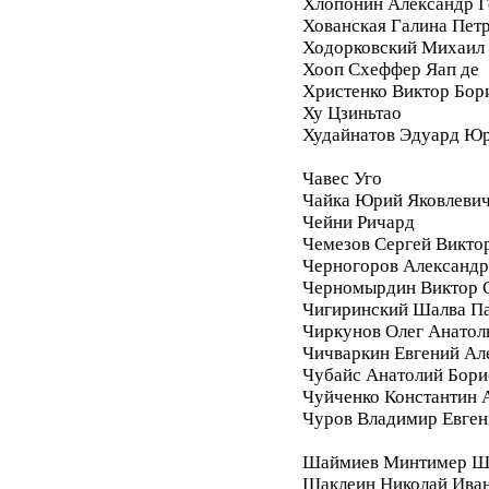
Хлопонин Александр Г
Хованская Галина Пет
Ходорковский Михаил
Хооп Схеффер Яап де
Христенко Виктор Бор
Ху Цзиньтао
Худайнатов Эдуард Ю
Чавес Уго
Чайка Юрий Яковлеви
Чейни Ричард
Чемезов Сергей Викто
Черногоров Александ
Черномырдин Виктор 
Чигиринский Шалва П
Чиркунов Олег Анатол
Чичваркин Евгений Ал
Чубайс Анатолий Бори
Чуйченко Константин 
Чуров Владимир Евген
Шаймиев Минтимер Ш
Шаклеин Николай Ива