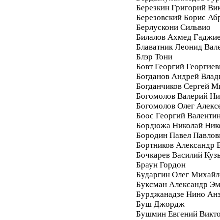
Березкин Григорий Ви
Березовский Борис Аб
Берлускони Сильвио
Билалов Ахмед Гаджи
Блаватник Леонид Вал
Блэр Тони
Бовт Георгий Георгиев
Богданов Андрей Вла
Богданчиков Сергей М
Богомолов Валерий Ни
Богомолов Олег Алекс
Боос Георгий Валенти
Бордюжа Николай Ник
Бородин Павел Павлов
Бортников Александр 
Бочкарев Василий Куз
Браун Гордон
Бударгин Олег Михайл
Буксман Александр Э
Бурджанадзе Нино Ан
Буш Джордж
Бушмин Евгений Викт