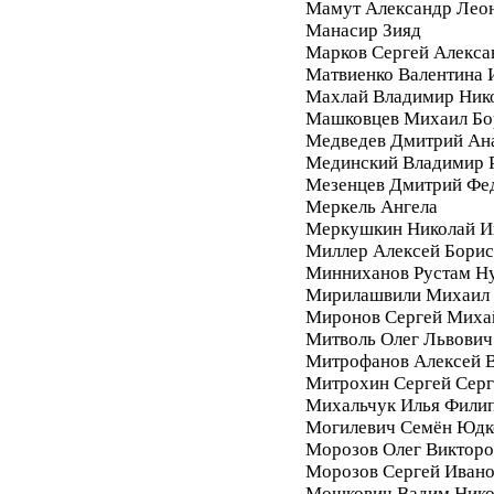
Мамут Александр Лео
Манасир Зияд
Марков Сергей Алекса
Матвиенко Валентина 
Махлай Владимир Ник
Машковцев Михаил Бо
Медведев Дмитрий Ан
Мединский Владимир 
Мезенцев Дмитрий Фе
Меркель Ангела
Меркушкин Николай И
Миллер Алексей Бори
Минниханов Рустам Н
Мирилашвили Михаил
Миронов Сергей Миха
Митволь Олег Львович
Митрофанов Алексей 
Митрохин Сергей Серг
Михальчук Илья Фили
Могилевич Семён Юдк
Морозов Олег Викторо
Морозов Сергей Иван
Мошкович Вадим Нико