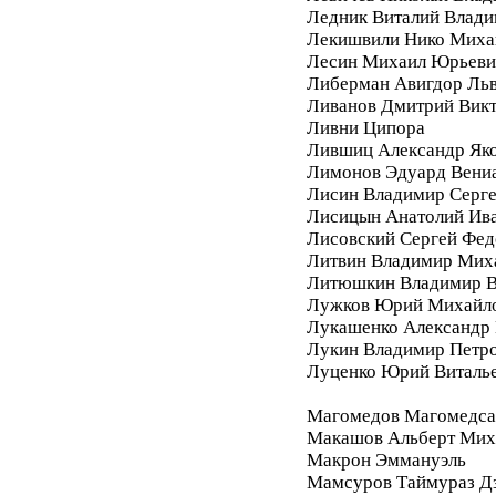
Ледник Виталий Влад
Лекишвили Нико Миха
Лесин Михаил Юрьеви
Либерман Авигдор Ль
Ливанов Дмитрий Вик
Ливни Ципора
Лившиц Александр Як
Лимонов Эдуард Вени
Лисин Владимир Серг
Лисицын Анатолий Ив
Лисовский Сергей Фе
Литвин Владимир Мих
Литюшкин Владимир В
Лужков Юрий Михайл
Лукашенко Александр 
Лукин Владимир Петр
Луценко Юрий Виталь
Магомедов Магомедса
Макашов Альберт Мих
Макрон Эммануэль
Мамсуров Таймураз Д