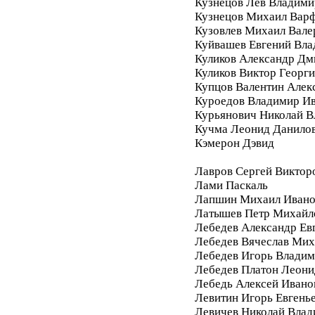
Кузнецов Лев Владими
Кузнецов Михаил Вар
Кузовлев Михаил Вале
Куйвашев Евгений Вл
Куликов Александр Дм
Куликов Виктор Георг
Купцов Валентин Алек
Куроедов Владимир И
Курьянович Николай 
Кучма Леонид Данило
Кэмерон Дэвид
Лавров Сергей Виктор
Лами Паскаль
Лапшин Михаил Ивано
Латышев Петр Михайл
Лебедев Александр Ев
Лебедев Вячеслав Мих
Лебедев Игорь Влади
Лебедев Платон Леони
Лебедь Алексей Ивано
Левитин Игорь Евгень
Левичев Николай Вла