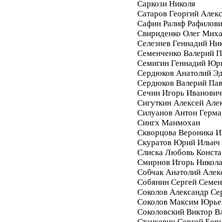
Саркози Николя
Сатаров Георгий Алек
Сафин Ралиф Рафилов
Свириденко Олег Мих
Селезнев Геннадий Ни
Семенченко Валерий П
Семигин Геннадий Юр
Сердюков Анатолий Э
Сердюков Валерий Па
Сечин Игорь Иванович
Сигуткин Алексей Але
Силуанов Антон Герма
Сингх Манмохан
Скворцова Вероника И
Скуратов Юрий Ильич
Слиска Любовь Конста
Смирнов Игорь Никол
Собчак Анатолий Алек
Собянин Сергей Семе
Соколов Александр Се
Соколов Максим Юрье
Соколовский Виктор В
Станкевич Сергей Бор