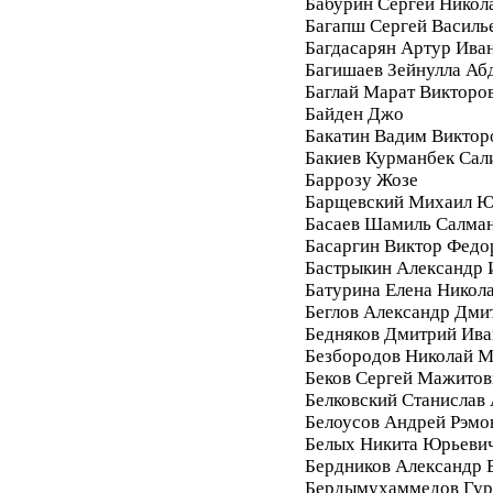
Бабурин Сергей Никол
Багапш Сергей Василь
Багдасарян Артур Ива
Багишаев Зейнулла Аб
Баглай Марат Викторо
Байден Джо
Бакатин Вадим Виктор
Бакиев Курманбек Сал
Баррозу Жозе
Барщевский Михаил Ю
Басаев Шамиль Салма
Басаргин Виктор Федо
Бастрыкин Александр 
Батурина Елена Никол
Беглов Александр Дми
Бедняков Дмитрий Ива
Безбородов Николай 
Беков Сергей Мажитов
Белковский Станислав
Белоусов Андрей Рэмо
Белых Никита Юрьеви
Бердников Александр 
Бердымухаммедов Гур