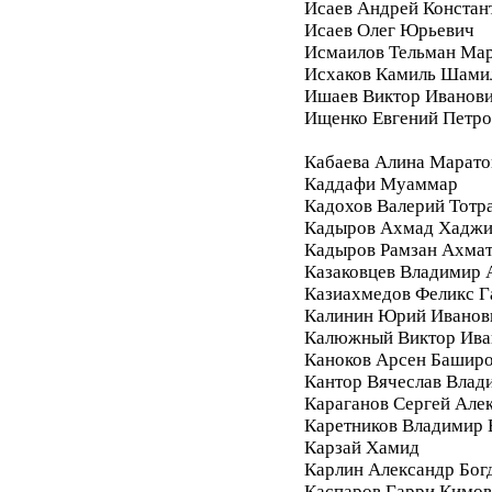
Исаев Андрей Констан
Исаев Олег Юрьевич
Исмаилов Тельман Ма
Исхаков Камиль Шами
Ишаев Виктор Иванов
Ищенко Евгений Петро
Кабаева Алина Марато
Каддафи Муаммар
Кадохов Валерий Тотр
Кадыров Ахмад Хадж
Кадыров Рамзан Ахма
Казаковцев Владимир 
Казиахмедов Феликс 
Калинин Юрий Иванов
Калюжный Виктор Ива
Каноков Арсен Башир
Кантор Вячеслав Влад
Караганов Сергей Але
Каретников Владимир
Карзай Хамид
Карлин Александр Бог
Каспаров Гарри Кимо