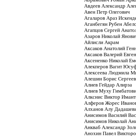
Авдеев Александр Але
Авен Петр Олегович
Агаларов Араз Искенд
Аганбегян Рубен Абел
Агапцов Сергей Анато
Азаров Николай Янови
Айлисли Акрам
Аксаков Анатолий Ген
Аксаков Валерий Евге
Аксененко Николай Ем
Алекперов Вагит Юсу
Алексеева Людмила М
Алешин Борис Сергее
Алиев Гейдар Алирза
Алиев Муху Гимбатов
Алкснис Виктор Имант
Алферов Жорес Ивано
Алханов Алу Дадашев
Анисимов Василий Вас
Анисимов Николай Ан
Анкваб Александр Зол
Анохин Павел Викторо