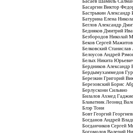
Басаев Шамиль Салма
Басаргин Виктор Федо
Бастрыкин Александр 
Батурина Елена Никол
Беглов Александр Дми
Бедняков Дмитрий Ива
Безбородов Николай 
Беков Сергей Мажитов
Белковский Станислав
Белоусов Андрей Рэмо
Белых Никита Юрьеви
Бердников Александр 
Бердымухаммедов Гур
Березкин Григорий Ви
Березовский Борис Аб
Берлускони Сильвио
Билалов Ахмед Гаджи
Блаватник Леонид Вал
Блэр Тони
Бовт Георгий Георгиев
Богданов Андрей Вла
Богданчиков Сергей М
Богомолов Валерий Ни