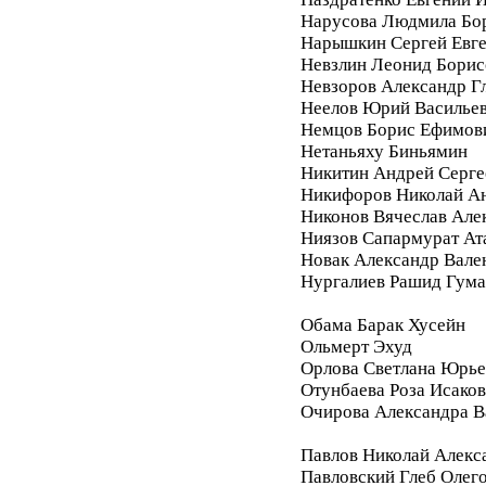
Нарусова Людмила Бо
Нарышкин Сергей Евг
Невзлин Леонид Борис
Невзоров Александр Г
Неелов Юрий Василье
Немцов Борис Ефимов
Нетаньяху Биньямин
Никитин Андрей Серге
Никифоров Николай А
Никонов Вячеслав Але
Ниязов Сапармурат Ат
Новак Александр Вале
Нургалиев Рашид Гум
Обама Барак Хусейн
Ольмерт Эхуд
Орлова Светлана Юрье
Отунбаева Роза Исако
Очирова Александра В
Павлов Николай Алекс
Павловский Глеб Олег