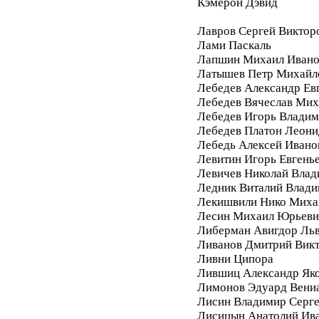
Кэмерон Дэвид
Лавров Сергей Виктор
Лами Паскаль
Лапшин Михаил Ивано
Латышев Петр Михайл
Лебедев Александр Ев
Лебедев Вячеслав Мих
Лебедев Игорь Влади
Лебедев Платон Леони
Лебедь Алексей Ивано
Левитин Игорь Евгень
Левичев Николай Вла
Ледник Виталий Влад
Лекишвили Нико Миха
Лесин Михаил Юрьеви
Либерман Авигдор Ль
Ливанов Дмитрий Вик
Ливни Ципора
Лившиц Александр Як
Лимонов Эдуард Вени
Лисин Владимир Серг
Лисицын Анатолий Ив