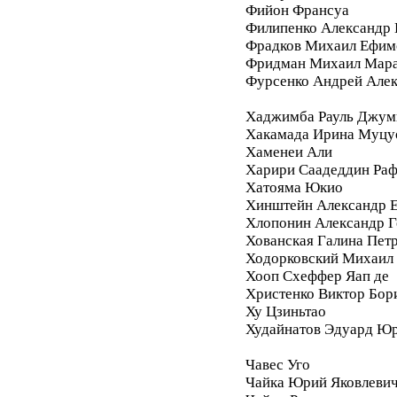
Фийон Франсуа
Филипенко Александр 
Фрадков Михаил Ефим
Фридман Михаил Мара
Фурсенко Андрей Але
Хаджимба Рауль Джум
Хакамада Ирина Муцу
Хаменеи Али
Харири Саадеддин Ра
Хатояма Юкио
Хинштейн Александр Е
Хлопонин Александр Г
Хованская Галина Пет
Ходорковский Михаил
Хооп Схеффер Яап де
Христенко Виктор Бор
Ху Цзиньтао
Худайнатов Эдуард Ю
Чавес Уго
Чайка Юрий Яковлеви