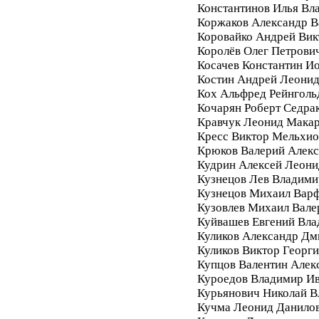
Константинов Илья Вл
Коржаков Александр В
Коровайко Андрей Вик
Королёв Олег Петрови
Косачев Константин И
Костин Андрей Леони
Кох Альфред Рейнголь
Кочарян Роберт Седра
Кравчук Леонид Мака
Кресс Виктор Мельхи
Крюков Валерий Алек
Кудрин Алексей Леони
Кузнецов Лев Владими
Кузнецов Михаил Вар
Кузовлев Михаил Вале
Куйвашев Евгений Вл
Куликов Александр Дм
Куликов Виктор Георг
Купцов Валентин Алек
Куроедов Владимир И
Курьянович Николай 
Кучма Леонид Данило