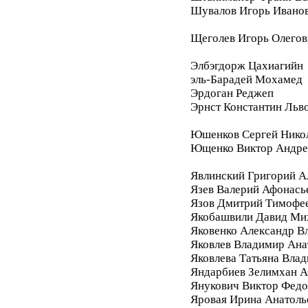
Шувалов Игорь Ивано
Щеголев Игорь Олегов
Элбэгдорж Цахиагийн
эль-Барадей Мохамед
Эрдоган Реджеп
Эрнст Константин Льв
Юшенков Сергей Нико
Ющенко Виктор Андре
Явлинский Григорий А
Язев Валерий Афонась
Язов Дмитрий Тимофе
Якобашвили Давид Ми
Яковенко Александр В
Яковлев Владимир Ана
Яковлева Татьяна Вла
Яндарбиев Зелимхан 
Янукович Виктор Фед
Яровая Ирина Анатоль