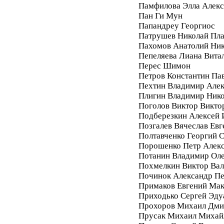
Памфилова Элла Алекс
Пан Ги Мун
Папандреу Георгиос
Патрушев Николай Пл
Пахомов Анатолий Ник
Пепеляева Лиана Вита
Перес Шимон
Петров Константин Па
Пехтин Владимир Алек
Плигин Владимир Ник
Поголов Виктор Викто
Подберезкин Алексей 
Позгалев Вячеслав Евг
Полтавченко Георгий 
Порошенко Петр Алек
Потанин Владимир Ол
Похмелкин Виктор Вал
Починок Александр П
Примаков Евгений Ма
Приходько Сергей Эду
Прохоров Михаил Дми
Прусак Михаил Михай