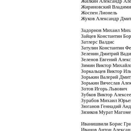
Жилкин Александр Ал
Жириновский Владими
Жоспен Лионель
Жуков Александр Дми
Задорнов Михаил Мих
Зайцев Константин Бо
Затлерс Валдис
Затулин Константин Ф
Зеленин Дмитрий Вад
Зеленов Евгений Алек
Зимин Виктор Михайл
Зоркальцев Виктор Ил
Зорькин Валерий Дмит
Зорькин Вячеслав Але
Зотов Игорь Львович
Зубков Виктор Алексе
Зурабов Михаил Юрье
Зюганов Геннадий Анд
Зязиков Мурат Магом
Иванишвили Борис Гри
Иванов Антон Алексан