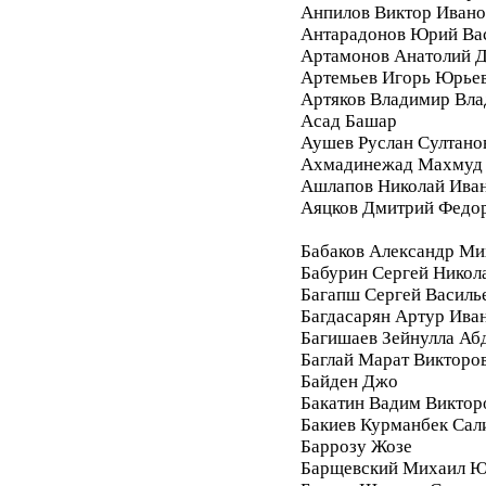
Анпилов Виктор Ивано
Антарадонов Юрий Ва
Артамонов Анатолий 
Артемьев Игорь Юрье
Артяков Владимир Вл
Асад Башар
Аушев Руслан Султано
Ахмадинежад Махмуд
Ашлапов Николай Ива
Аяцков Дмитрий Федо
Бабаков Александр Ми
Бабурин Сергей Никол
Багапш Сергей Василь
Багдасарян Артур Ива
Багишаев Зейнулла Аб
Баглай Марат Викторо
Байден Джо
Бакатин Вадим Виктор
Бакиев Курманбек Сал
Баррозу Жозе
Барщевский Михаил Ю