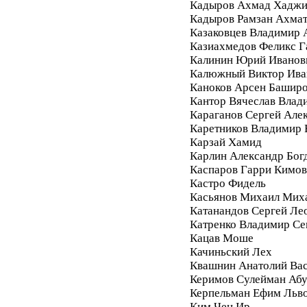
Кадыров Ахмад Хадж
Кадыров Рамзан Ахма
Казаковцев Владимир 
Казиахмедов Феликс 
Калинин Юрий Иванов
Калюжный Виктор Ива
Каноков Арсен Башир
Кантор Вячеслав Влад
Караганов Сергей Але
Каретников Владимир
Карзай Хамид
Карлин Александр Бог
Каспаров Гарри Кимо
Кастро Фидель
Касьянов Михаил Мих
Катанандов Сергей Ле
Катренко Владимир С
Кацав Моше
Качиньский Лех
Квашнин Анатолий Ва
Керимов Сулейман Аб
Керпельман Ефим Льв
Ким Чен Ир