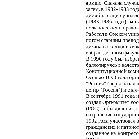
армию. Сначала служил
затем, в 1982-1983 год
демобилизации учился 
(1983-1986 годы), защ
политических и правов
Работал в Омском унив
потом старшим препода
декана на юридическом
избран деканом факуль
В 1990 году был избр
баллотируясь в качест
Конституционной коми
Осенью 1990 года орг
"Россия" (первоначаль
центр "Россия") и стал
В сентябре 1991 года 
создал Оргкомитет Ро
(РОС) - объединения, 
сохранение государств
1992 года участвовал в
гражданских и патриот
созданное на Конгресс