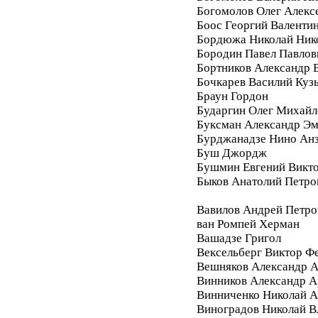
Богомолов Олег Алекс
Боос Георгий Валенти
Бордюжа Николай Ник
Бородин Павел Павлов
Бортников Александр 
Бочкарев Василий Куз
Браун Гордон
Бударгин Олег Михайл
Буксман Александр Э
Бурджанадзе Нино Ан
Буш Джордж
Бушмин Евгений Викт
Быков Анатолий Петро
Вавилов Андрей Петро
ван Ромпей Херман
Вашадзе Григол
Вексельберг Виктор Ф
Вешняков Александр А
Винников Александр 
Винниченко Николай А
Виноградов Николай 