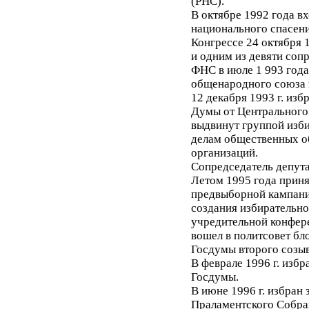
(РНС).
В октябре 1992 года в
национального спасени
Конгрессе 24 октября 
и одним из девяти соп
ФНС в июле 1 993 года
общенародного союза 
12 декабря 1993 г. из
Думы от Центрального
выдвинут группой изби
делам общественных о
организаций.
Сопредседатель депута
Летом 1995 года приня
предвыборной кампани
создания избирательно
учредительной конфере
вошел в политсовет бло
Госдумы второго созыв
В феврале 1996 г. изб
Госдумы.
В июне 1996 г. избран
Праламентского Собра