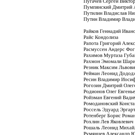
Пугачев Сергей Викто
Пумпянский Дмитрий 
Путилин Владислав Ни
Путин Владимир Влад
Райков Геннадий Иван
Райс Кондолиза
Рапота Григорий Алек
Расмуссен Андерс Фог
Рахимов Муртаза Губа
Рахмон Эмомали Шар
Резник Максим Львови
Рейман Леонид Додод
Ресин Владимир Иоси
Рогозин Дмитрий Олег
Родионов Олег Евгень
Ройзман Евгений Вади
Ромодановский Конста
Россель Эдуард Эргар
Ротенберг Борис Рома
Рохлин Лев Яковлевич
Рошаль Леонид Михай
Румянцев Александр 