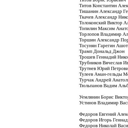
Титов Константин Але
Тишанин Александр Ге
Ткачев Александр Ник
Толоконский Виктор А
Топилин Максим Анат
Торлопов Владимир А
Торшин Александр По
Тосунян Гарегин Ашот
Трамп Дональд Джон
Трошев Геннадий Нико
Трубников Вячеслав И
Трутнев Юрий Петров
Тулеев Аман-гельды М
Турчак Андрей Анатол
Тюльпанов Вадим Аль
Уемлянин Борис Викто
Устинов Владимир Вас
Федоров Евгений Алек
Федоров Игорь Геннад
Федоров Николай Васи