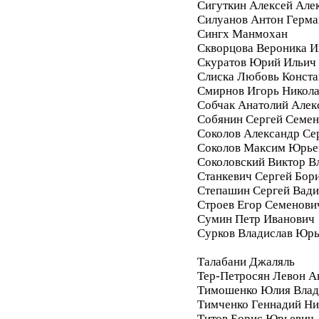
Сигуткин Алексей Але
Силуанов Антон Герма
Сингх Манмохан
Скворцова Вероника И
Скуратов Юрий Ильич
Слиска Любовь Конста
Смирнов Игорь Никол
Собчак Анатолий Алек
Собянин Сергей Семе
Соколов Александр Се
Соколов Максим Юрье
Соколовский Виктор В
Станкевич Сергей Бор
Степашин Сергей Вад
Строев Егор Семенови
Сумин Петр Иванович
Сурков Владислав Юр
Талабани Джаляль
Тер-Петросян Левон А
Тимошенко Юлия Влад
Тимченко Геннадий Ни
Титов Борис Юрьевич