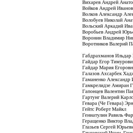
Вихарев Андрей Анато
Войков Андрей Ивано
Волков Александр Але
Волобуев Николай Ана
Вольский Аркадий Ива
Воробьев Андрей Юрь
Воронин Владимир Ни
Воротников Валерий П
Габдрахманов Ильдар
Гайдар Егор Тимурови
Гайдар Мария Егоровн
Галазов Ахсарбек Хад
Гаманенко Александр 
Гамкрелидзе Амиран Г
Гапонцев Валентин Па
Гартунг Валерий Карл
Гевара (Че Гевара) Эр
Гейтс Роберт Майкл
Гениатулин Равиль Фа
Геращенко Виктор Вл
Глазьев Сергей Юрьев
Глуховский Игорь Ген