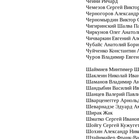
Чейни Ричард
Чемезов Сергей Викто
Черногоров Александ
Черномырдин Виктор 
Чигиринский Шалва П
Чиркунов Олег Анатол
Чичваркин Евгений Ал
Чубайс Анатолий Бори
Чуйченко Константин 
Чуров Владимир Евген
Шаймиев Минтимер Ш
Шаклеин Николай Ива
Шаманов Владимир Ан
Шандыбин Василий Ив
Шанцев Валерий Павл
Шварценеггер Арноль
Шеварнадзе Эдуард А
Ширак Жак
Шматко Сергей Ивано
Шойгу Сергей Кужуге
Шохин Александр Ник
Штайнмайер Франк-Ва