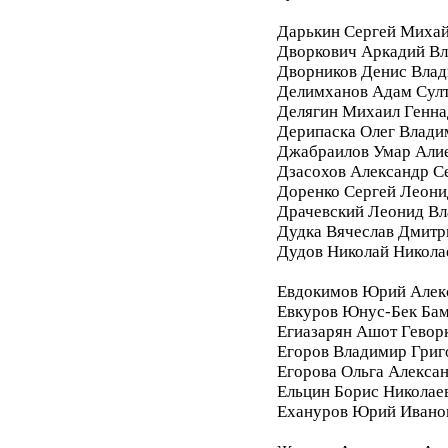
Дарькин Сергей Миха
Дворкович Аркадий В
Дворников Денис Вла
Делимханов Адам Сул
Делягин Михаил Генна
Дерипаска Олег Влади
Джабраилов Умар Али
Дзасохов Александр С
Доренко Сергей Леони
Драчевский Леонид В
Дудка Вячеслав Дмитр
Дудов Николай Никола
Евдокимов Юрий Алек
Евкуров Юнус-Бек Бам
Егиазарян Ашот Гевор
Егоров Владимир Григ
Егорова Ольга Алекса
Ельцин Борис Николае
Ехануров Юрий Ивано