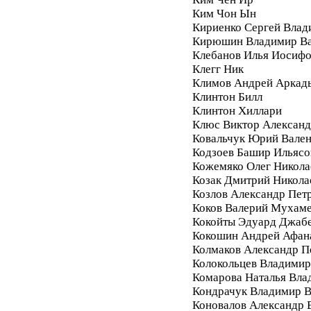
Ким Чон Ын
Кириенко Сергей Влад
Кирюшин Владимир Ва
Клебанов Илья Иосиф
Клегг Ник
Климов Андрей Аркад
Клинтон Билл
Клинтон Хиллари
Клюс Виктор Алексан
Ковальчук Юрий Вале
Кодзоев Башир Ильясо
Кожемяко Олег Никола
Козак Дмитрий Никола
Козлов Александр Пет
Коков Валерий Мухам
Кокойты Эдуард Джаб
Кокошин Андрей Афан
Колмаков Александр П
Колокольцев Владимир
Комарова Наталья Вла
Кондрачук Владимир В
Коновалов Александр 