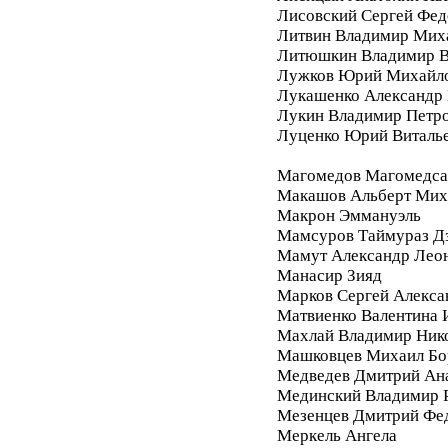
Лисовский Сергей Фе
Литвин Владимир Мих
Литюшкин Владимир В
Лужков Юрий Михайл
Лукашенко Александр 
Лукин Владимир Петр
Луценко Юрий Виталь
Магомедов Магомедса
Макашов Альберт Мих
Макрон Эммануэль
Мамсуров Таймураз Д
Мамут Александр Лео
Манасир Зияд
Марков Сергей Алекса
Матвиенко Валентина 
Махлай Владимир Ник
Машковцев Михаил Бо
Медведев Дмитрий Ан
Мединский Владимир 
Мезенцев Дмитрий Фе
Меркель Ангела