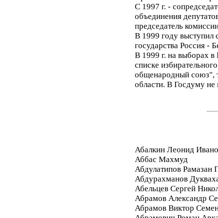
С 1997 г. - сопредсед
объединения депутато
председатель комисси
В 1999 году выступил 
государства Россия - 
В 1999 г. на выборах 
списке избирательного
общенародный союз", 
области. В Госдуму не
Абалкин Леонид Иван
Аббас Махмуд
Абдулатипов Рамазан
Абдурахманов Дуквах
Абельцев Сергей Нико
Абрамов Александр Се
Абрамов Виктор Семе
Абрамович Роман Арк