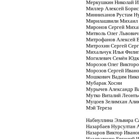
Меркушкин Николай И
Миллер Алексей Бори
Минниханов Рустам Н
Мирилашвили Михаил
Миронов Сергей Миха
Митволь Олег Львович
Митрофанов Алексей 
Митрохин Сергей Серг
Михальчук Илья Фили
Могилевич Семён Юдк
Морозов Олег Викторо
Морозов Сергей Иван
Мошкович Вадим Нико
Мубарак Хосни
Мурычев Александр В
Мутко Виталий Леонть
Муцоев Зелимхан Али
Мэй Тереза
Набиуллина Эльвира С
Назарбаев Нурсултан 
Назаров Виктор Ивано
Наздратенко Евгений 