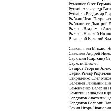
Румянцев Олег Герман
Руцкой Александр Вла
Рушайло Владимир Бо
Рыбкин Иван Петрович
Рыболовлев Дмитрий Е
Рыжков Владимир Але
Рыжков Николай Иван
Рязанский Валерий Вл
Саакашвили Михаил Н
Савельев Андрей Нико
Саркисян (Саргсян) С
Саркози Николя
Сатаров Георгий Алек
Сафин Ралиф Рафилов
Свириденко Олег Мих
Селезнев Геннадий Ни
Семенченко Валерий П
Семигин Геннадий Юр
Сердюков Анатолий Э
Сердюков Валерий Па
Сечин Игорь Иванович