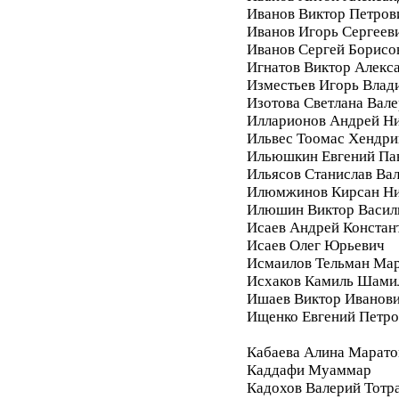
Иванов Виктор Петров
Иванов Игорь Сергеев
Иванов Сергей Борисо
Игнатов Виктор Алекс
Изместьев Игорь Влад
Изотова Светлана Вале
Илларионов Андрей Ни
Ильвес Тоомас Хендри
Ильюшкин Евгений Па
Ильясов Станислав Ва
Илюмжинов Кирсан Ни
Илюшин Виктор Васил
Исаев Андрей Констан
Исаев Олег Юрьевич
Исмаилов Тельман Ма
Исхаков Камиль Шами
Ишаев Виктор Иванов
Ищенко Евгений Петро
Кабаева Алина Марато
Каддафи Муаммар
Кадохов Валерий Тотр