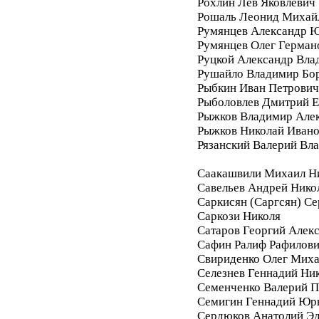
Рохлин Лев Яковлевич
Рошаль Леонид Михай
Румянцев Александр 
Румянцев Олег Герман
Руцкой Александр Вла
Рушайло Владимир Бо
Рыбкин Иван Петрович
Рыболовлев Дмитрий Е
Рыжков Владимир Але
Рыжков Николай Иван
Рязанский Валерий Вл
Саакашвили Михаил Н
Савельев Андрей Нико
Саркисян (Саргсян) С
Саркози Николя
Сатаров Георгий Алек
Сафин Ралиф Рафилов
Свириденко Олег Мих
Селезнев Геннадий Ни
Семенченко Валерий П
Семигин Геннадий Юр
Сердюков Анатолий Э