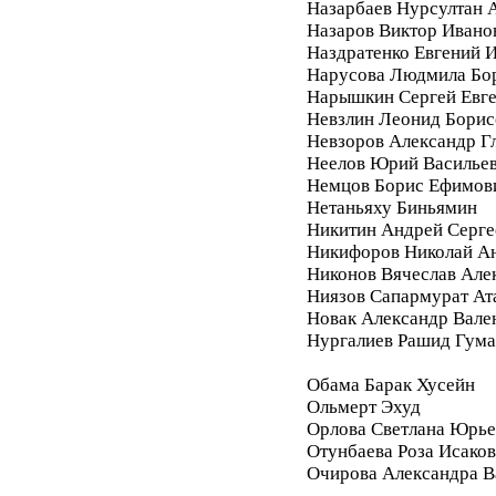
Назарбаев Нурсултан 
Назаров Виктор Ивано
Наздратенко Евгений 
Нарусова Людмила Бо
Нарышкин Сергей Евг
Невзлин Леонид Борис
Невзоров Александр Г
Неелов Юрий Василье
Немцов Борис Ефимов
Нетаньяху Биньямин
Никитин Андрей Серге
Никифоров Николай А
Никонов Вячеслав Але
Ниязов Сапармурат Ат
Новак Александр Вале
Нургалиев Рашид Гум
Обама Барак Хусейн
Ольмерт Эхуд
Орлова Светлана Юрье
Отунбаева Роза Исако
Очирова Александра В