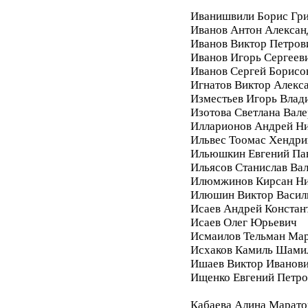
Иванишвили Борис Гри
Иванов Антон Алексан
Иванов Виктор Петров
Иванов Игорь Сергеев
Иванов Сергей Борисо
Игнатов Виктор Алекс
Изместьев Игорь Влад
Изотова Светлана Вале
Илларионов Андрей Ни
Ильвес Тоомас Хендри
Ильюшкин Евгений Па
Ильясов Станислав Ва
Илюмжинов Кирсан Ни
Илюшин Виктор Васил
Исаев Андрей Констан
Исаев Олег Юрьевич
Исмаилов Тельман Ма
Исхаков Камиль Шами
Ишаев Виктор Иванов
Ищенко Евгений Петро
Кабаева Алина Марато