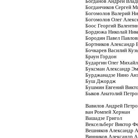
Богданов Андрей Вла
Богданчиков Сергей М
Богомолов Валерий Ни
Богомолов Олег Алекс
Боос Георгий Валенти
Бордюжа Николай Ник
Бородин Павел Павлов
Бортников Александр 
Бочкарев Василий Куз
Браун Гордон
Бударгин Олег Михайл
Буксман Александр Э
Бурджанадзе Нино Ан
Буш Джордж
Бушмин Евгений Викт
Быков Анатолий Петро
Вавилов Андрей Петро
ван Ромпей Херман
Вашадзе Григол
Вексельберг Виктор Ф
Вешняков Александр А
Винников Александр 