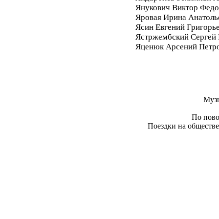
Янукович Виктор Фед
Яровая Ирина Анатоль
Ясин Евгений Григорь
Ястржембский Сергей
Яценюк Арсений Петр
Муз
По пово
Поездки на обществе