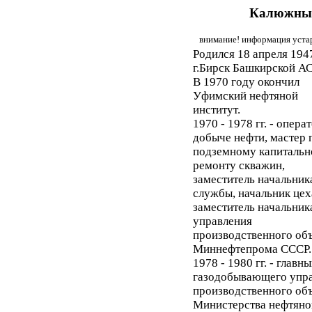
Калюжный
внимание! информация устар
Родился 18 апреля 194
г.Бирск Башкирской А
В 1970 году окончил
Уфимский нефтяной
институт.
1970 - 1978 гг. - опера
добыче нефти, мастер 
подземному капиталь
ремонту скважин,
заместитель начальник
службы, начальник цех
заместитель начальник
управления
производственного об
Миннефтепрома СССР.
1978 - 1980 гг. - глав
газодобывающего упра
производственного об
Министерства нефтяно