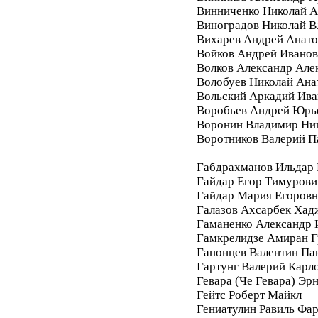
Винниченко Николай А
Виноградов Николай 
Вихарев Андрей Анато
Войков Андрей Ивано
Волков Александр Але
Волобуев Николай Ана
Вольский Аркадий Ива
Воробьев Андрей Юрь
Воронин Владимир Ни
Воротников Валерий П
Габдрахманов Ильдар
Гайдар Егор Тимурови
Гайдар Мария Егоровн
Галазов Ахсарбек Хад
Гаманенко Александр 
Гамкрелидзе Амиран Г
Гапонцев Валентин Па
Гартунг Валерий Карл
Гевара (Че Гевара) Эр
Гейтс Роберт Майкл
Гениатулин Равиль Фа