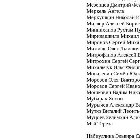
Мезенцев Дмитрий Фе
Меркель Ангела
Меркушкин Николай И
Миллер Алексей Бори
Минниханов Рустам Н
Мирилашвили Михаил
Миронов Сергей Миха
Митволь Олег Львович
Митрофанов Алексей 
Митрохин Сергей Серг
Михальчук Илья Фили
Могилевич Семён Юдк
Морозов Олег Викторо
Морозов Сергей Иван
Мошкович Вадим Нико
Мубарак Хосни
Мурычев Александр В
Мутко Виталий Леонть
Муцоев Зелимхан Али
Мэй Тереза
Набиуллина Эльвира С