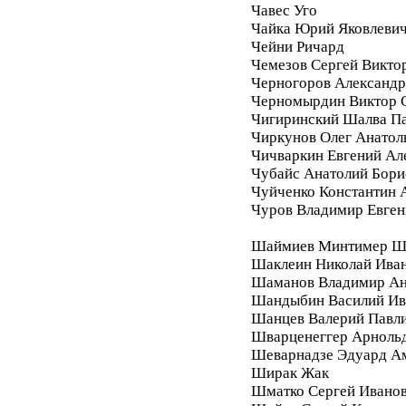
Чавес Уго
Чайка Юрий Яковлеви
Чейни Ричард
Чемезов Сергей Викто
Черногоров Александ
Черномырдин Виктор 
Чигиринский Шалва П
Чиркунов Олег Анатол
Чичваркин Евгений Ал
Чубайс Анатолий Бори
Чуйченко Константин 
Чуров Владимир Евген
Шаймиев Минтимер Ш
Шаклеин Николай Ива
Шаманов Владимир Ан
Шандыбин Василий Ив
Шанцев Валерий Павл
Шварценеггер Арноль
Шеварнадзе Эдуард А
Ширак Жак
Шматко Сергей Ивано