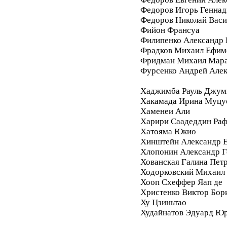
Федоров Игорь Геннад
Федоров Николай Васи
Фийон Франсуа
Филипенко Александр 
Фрадков Михаил Ефим
Фридман Михаил Мара
Фурсенко Андрей Але
Хаджимба Рауль Джум
Хакамада Ирина Муцу
Хаменеи Али
Харири Саадеддин Ра
Хатояма Юкио
Хинштейн Александр Е
Хлопонин Александр Г
Хованская Галина Пет
Ходорковский Михаил
Хооп Схеффер Яап де
Христенко Виктор Бор
Ху Цзиньтао
Худайнатов Эдуард Ю