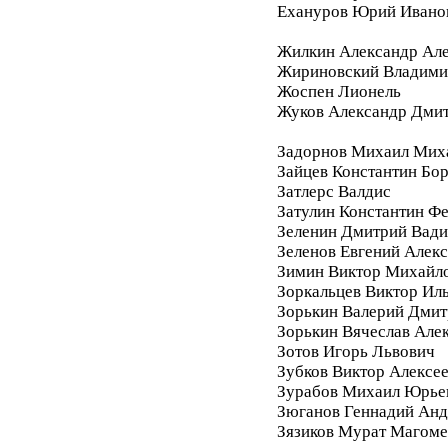
Ехануров Юрий Ивано
Жилкин Александр Ал
Жириновский Владими
Жоспен Лионель
Жуков Александр Дми
Задорнов Михаил Мих
Зайцев Константин Бо
Затлерс Валдис
Затулин Константин Ф
Зеленин Дмитрий Вад
Зеленов Евгений Алек
Зимин Виктор Михайл
Зоркальцев Виктор Ил
Зорькин Валерий Дмит
Зорькин Вячеслав Але
Зотов Игорь Львович
Зубков Виктор Алексе
Зурабов Михаил Юрье
Зюганов Геннадий Анд
Зязиков Мурат Магом