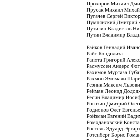
Прохоров Михаил Дми
Прусак Михаил Михай
Пугачев Сергей Викто
Пумпянский Дмитрий 
Путилин Владислав Ни
Путин Владимир Влад
Райков Геннадий Иван
Райс Кондолиза
Рапота Григорий Алек
Расмуссен Андерс Фог
Рахимов Муртаза Губа
Рахмон Эмомали Шар
Резник Максим Львови
Рейман Леонид Додод
Ресин Владимир Иоси
Рогозин Дмитрий Олег
Родионов Олег Евгень
Ройзман Евгений Вади
Ромодановский Конста
Россель Эдуард Эргар
Ротенберг Борис Рома