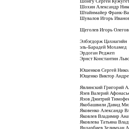
Шойгу Сергей Кужуге
Шохин Александр Ник
Штайнмайер Франк-Ва
Шувалов Игорь Ивано
Щеголев Игорь Олегов
Элбэгдорж Цахиагийн
эль-Барадей Мохамед
Эрдоган Реджеп
Эрнст Константин Льв
Юшенков Сергей Нико
Ющенко Виктор Андре
Явлинский Григорий А
Язев Валерий Афонась
Язов Дмитрий Тимофе
Якобашвили Давид Ми
Яковенко Александр В
Яковлев Владимир Ана
Яковлева Татьяна Вла
Яндарбиев Зелимхан 