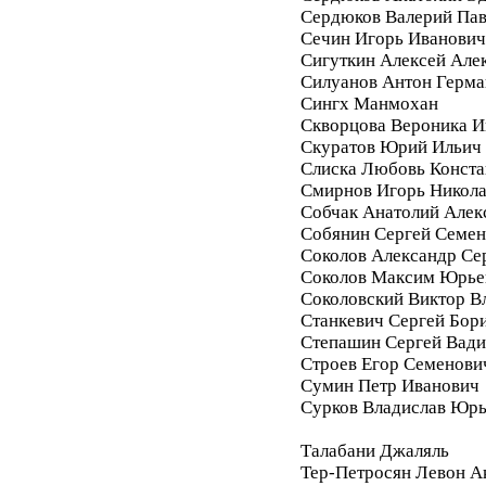
Сердюков Валерий Па
Сечин Игорь Иванович
Сигуткин Алексей Але
Силуанов Антон Герма
Сингх Манмохан
Скворцова Вероника И
Скуратов Юрий Ильич
Слиска Любовь Конста
Смирнов Игорь Никол
Собчак Анатолий Алек
Собянин Сергей Семе
Соколов Александр Се
Соколов Максим Юрье
Соколовский Виктор В
Станкевич Сергей Бор
Степашин Сергей Вад
Строев Егор Семенови
Сумин Петр Иванович
Сурков Владислав Юр
Талабани Джаляль
Тер-Петросян Левон А