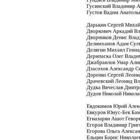
Гусинский Владимир А
Густов Вадим Анатоль
Дарькин Сергей Миха
Дворкович Аркадий В
Дворников Денис Вла
Делимханов Адам Сул
Делягин Михаил Генна
Дерипаска Олег Влади
Джабраилов Умар Али
Дзасохов Александр С
Доренко Сергей Леони
Драчевский Леонид В
Дудка Вячеслав Дмитр
Дудов Николай Никола
Евдокимов Юрий Алек
Евкуров Юнус-Бек Бам
Егиазарян Ашот Гевор
Егоров Владимир Григ
Егорова Ольга Алекса
Ельцин Борис Николае