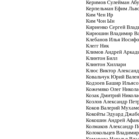
Керимов Сулейман Аб
Керпельман Ефим Льв
Ким Чен Ир
Ким Чон Ын
Кириенко Сергей Влад
Кирюшин Владимир Ва
Клебанов Илья Иосиф
Клегг Ник
Климов Андрей Аркад
Клинтон Билл
Клинтон Хиллари
Клюс Виктор Алексан
Ковальчук Юрий Вале
Кодзоев Башир Ильясо
Кожемяко Олег Никола
Козак Дмитрий Никола
Козлов Александр Пет
Коков Валерий Мухам
Кокойты Эдуард Джаб
Кокошин Андрей Афан
Колмаков Александр П
Колокольцев Владимир
Комарова Наталья Вла