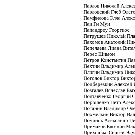
Павлов Николай Алекс
Павловский Глеб Олег
Памфилова Элла Алекс
Пан Ги Мун
Папандреу Георгиос
Патрушев Николай Пл
Пахомов Анатолий Ник
Пепеляева Лиана Вита
Перес Шимон
Петров Константин Па
Пехтин Владимир Алек
Плигин Владимир Ник
Поголов Виктор Викто
Подберезкин Алексей 
Позгалев Вячеслав Евг
Полтавченко Георгий 
Порошенко Петр Алек
Потанин Владимир Ол
Похмелкин Виктор Вал
Починок Александр П
Примаков Евгений Ма
Приходько Сергей Эду