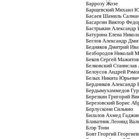
Баррозу Жозе
Барщевский Михаил Ю
Басаев Шамиль Салма
Басаргин Виктор Федо
Бастрыкин Александр 
Батурина Елена Никол
Беглов Александр Дми
Бедняков Дмитрий Ива
Безбородов Николай 
Беков Сергей Мажитов
Белковский Станислав
Белоусов Андрей Рэмо
Белых Никита Юрьеви
Бердников Александр 
Бердымухаммедов Гур
Березкин Григорий Ви
Березовский Борис Аб
Берлускони Сильвио
Билалов Ахмед Гаджи
Блаватник Леонид Вал
Блэр Тони
Бовт Георгий Георгиев