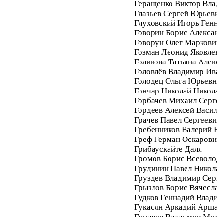
Геращенко Виктор Вл
Глазьев Сергей Юрьев
Глуховский Игорь Ген
Говорин Борис Алекса
Говорун Олег Маркови
Гозман Леонид Яковле
Голикова Татьяна Алек
Головлёв Владимир Ив
Голодец Ольга Юрьевн
Гончар Николай Никол
Горбачев Михаил Серг
Гордеев Алексей Васи
Грачев Павел Сергееви
Гребенников Валерий 
Греф Герман Оскарови
Грибаускайте Даля
Громов Борис Всеволо
Грудинин Павел Никол
Груздев Владимир Сер
Грызлов Борис Вячесл
Гудков Геннадий Влад
Гукасян Аркадий Арш
Гундяев Владимир Ми