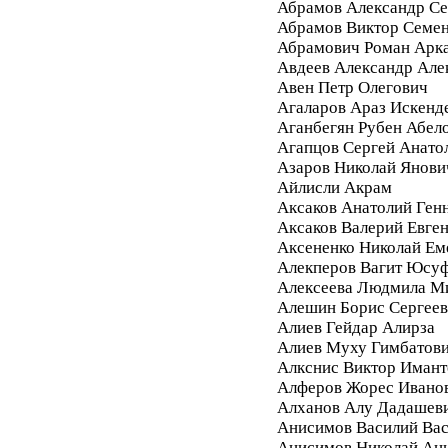
Абрамов Александр Се
Абрамов Виктор Семе
Абрамович Роман Арк
Авдеев Александр Але
Авен Петр Олегович
Агаларов Араз Искенд
Аганбегян Рубен Абел
Агапцов Сергей Анато
Азаров Николай Янови
Айлисли Акрам
Аксаков Анатолий Ген
Аксаков Валерий Евге
Аксененко Николай Ем
Алекперов Вагит Юсу
Алексеева Людмила М
Алешин Борис Сергее
Алиев Гейдар Алирза
Алиев Муху Гимбатов
Алкснис Виктор Имант
Алферов Жорес Ивано
Алханов Алу Дадашев
Анисимов Василий Вас
Анисимов Николай Ан