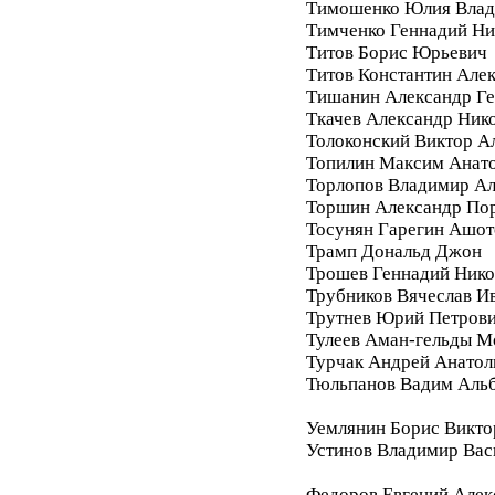
Тимошенко Юлия Влад
Тимченко Геннадий Ни
Титов Борис Юрьевич
Титов Константин Але
Тишанин Александр Ге
Ткачев Александр Ник
Толоконский Виктор А
Топилин Максим Анат
Торлопов Владимир А
Торшин Александр По
Тосунян Гарегин Ашот
Трамп Дональд Джон
Трошев Геннадий Нико
Трубников Вячеслав И
Трутнев Юрий Петров
Тулеев Аман-гельды М
Турчак Андрей Анатол
Тюльпанов Вадим Аль
Уемлянин Борис Викто
Устинов Владимир Вас
Федоров Евгений Алек