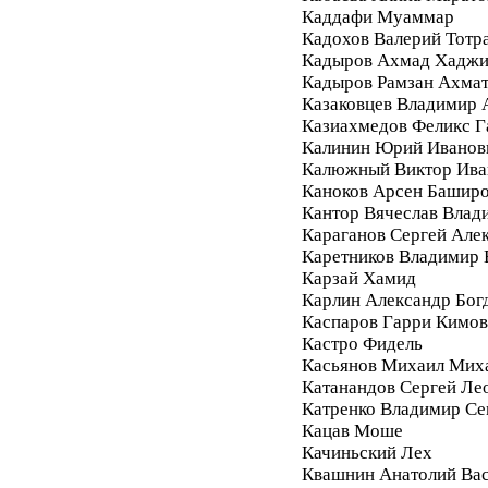
Каддафи Муаммар
Кадохов Валерий Тотр
Кадыров Ахмад Хадж
Кадыров Рамзан Ахма
Казаковцев Владимир 
Казиахмедов Феликс 
Калинин Юрий Иванов
Калюжный Виктор Ива
Каноков Арсен Башир
Кантор Вячеслав Влад
Караганов Сергей Але
Каретников Владимир
Карзай Хамид
Карлин Александр Бог
Каспаров Гарри Кимо
Кастро Фидель
Касьянов Михаил Мих
Катанандов Сергей Ле
Катренко Владимир С
Кацав Моше
Качиньский Лех
Квашнин Анатолий Ва