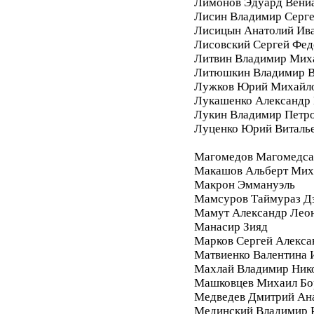
Лимонов Эдуард Вени
Лисин Владимир Серг
Лисицын Анатолий Ив
Лисовский Сергей Фе
Литвин Владимир Мих
Литюшкин Владимир В
Лужков Юрий Михайл
Лукашенко Александр 
Лукин Владимир Петр
Луценко Юрий Виталь
Магомедов Магомедса
Макашов Альберт Мих
Макрон Эммануэль
Мамсуров Таймураз Д
Мамут Александр Лео
Манасир Зияд
Марков Сергей Алекса
Матвиенко Валентина 
Махлай Владимир Ник
Машковцев Михаил Бо
Медведев Дмитрий Ан
Мединский Владимир 