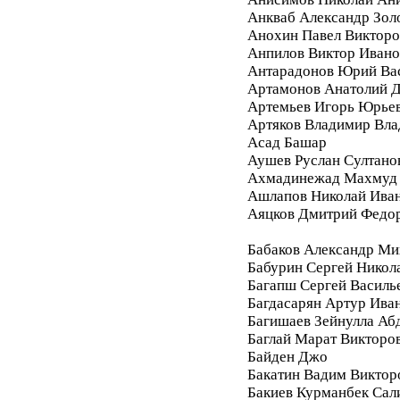
Анкваб Александр Зол
Анохин Павел Викторо
Анпилов Виктор Ивано
Антарадонов Юрий Ва
Артамонов Анатолий 
Артемьев Игорь Юрье
Артяков Владимир Вл
Асад Башар
Аушев Руслан Султано
Ахмадинежад Махмуд
Ашлапов Николай Ива
Аяцков Дмитрий Федо
Бабаков Александр Ми
Бабурин Сергей Никол
Багапш Сергей Василь
Багдасарян Артур Ива
Багишаев Зейнулла Аб
Баглай Марат Викторо
Байден Джо
Бакатин Вадим Виктор
Бакиев Курманбек Сал