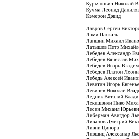
Курьянович Николай 
Кучма Леонид Данило
Кэмерон Дэвид
Лавров Сергей Виктор
Лами Паскаль
Лапшин Михаил Ивано
Латышев Петр Михайл
Лебедев Александр Ев
Лебедев Вячеслав Мих
Лебедев Игорь Влади
Лебедев Платон Леони
Лебедь Алексей Ивано
Левитин Игорь Евгень
Левичев Николай Вла
Ледник Виталий Влад
Лекишвили Нико Миха
Лесин Михаил Юрьеви
Либерман Авигдор Ль
Ливанов Дмитрий Вик
Ливни Ципора
Лившиц Александр Як