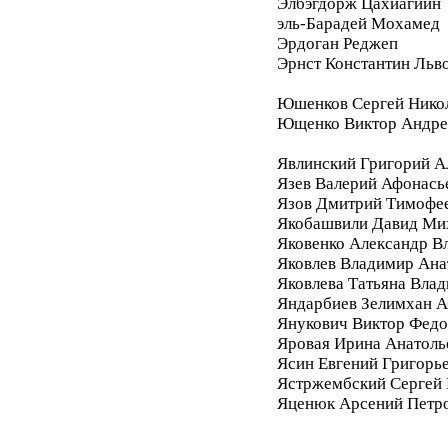
Элбэгдорж Цахиагийн
эль-Барадей Мохамед
Эрдоган Реджеп
Эрнст Константин Льв
Юшенков Сергей Нико
Ющенко Виктор Андре
Явлинский Григорий А
Язев Валерий Афонась
Язов Дмитрий Тимофе
Якобашвили Давид Ми
Яковенко Александр В
Яковлев Владимир Ана
Яковлева Татьяна Вла
Яндарбиев Зелимхан 
Янукович Виктор Фед
Яровая Ирина Анатоль
Ясин Евгений Григорь
Ястржембский Сергей
Яценюк Арсений Петр