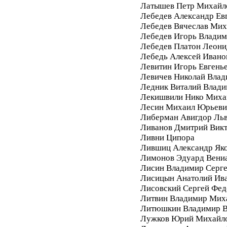
Латышев Петр Михайл
Лебедев Александр Ев
Лебедев Вячеслав Мих
Лебедев Игорь Влади
Лебедев Платон Леони
Лебедь Алексей Ивано
Левитин Игорь Евгень
Левичев Николай Вла
Ледник Виталий Влад
Лекишвили Нико Миха
Лесин Михаил Юрьеви
Либерман Авигдор Ль
Ливанов Дмитрий Вик
Ливни Ципора
Лившиц Александр Як
Лимонов Эдуард Вени
Лисин Владимир Серг
Лисицын Анатолий Ив
Лисовский Сергей Фе
Литвин Владимир Мих
Литюшкин Владимир В
Лужков Юрий Михайл