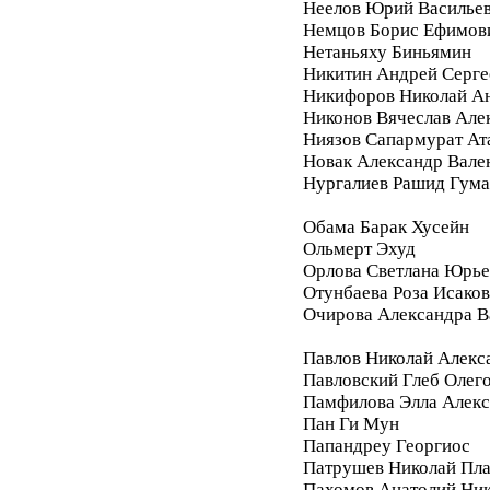
Неелов Юрий Василье
Немцов Борис Ефимов
Нетаньяху Биньямин
Никитин Андрей Серге
Никифоров Николай А
Никонов Вячеслав Але
Ниязов Сапармурат Ат
Новак Александр Вале
Нургалиев Рашид Гум
Обама Барак Хусейн
Ольмерт Эхуд
Орлова Светлана Юрье
Отунбаева Роза Исако
Очирова Александра В
Павлов Николай Алекс
Павловский Глеб Олег
Памфилова Элла Алекс
Пан Ги Мун
Папандреу Георгиос
Патрушев Николай Пл
Пахомов Анатолий Ник