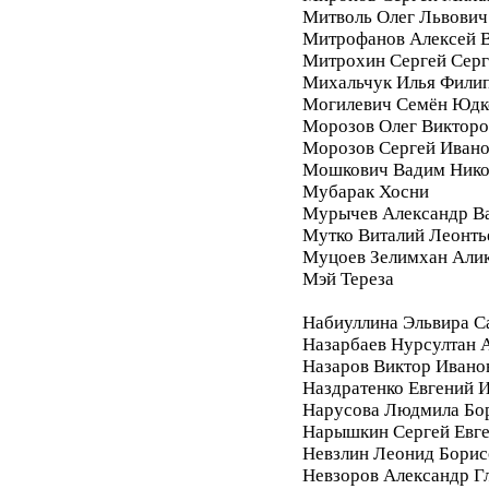
Митволь Олег Львович
Митрофанов Алексей 
Митрохин Сергей Серг
Михальчук Илья Фили
Могилевич Семён Юдк
Морозов Олег Викторо
Морозов Сергей Иван
Мошкович Вадим Нико
Мубарак Хосни
Мурычев Александр В
Мутко Виталий Леонть
Муцоев Зелимхан Али
Мэй Тереза
Набиуллина Эльвира С
Назарбаев Нурсултан 
Назаров Виктор Ивано
Наздратенко Евгений 
Нарусова Людмила Бо
Нарышкин Сергей Евг
Невзлин Леонид Борис
Невзоров Александр Г