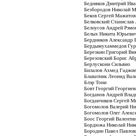
Бедняков Дмитрий Ива
Безбородов Николай 
Беков Сергей Мажитов
Белковский Станислав
Белоусов Андрей Рэмо
Белых Никита Юрьеви
Бердников Александр 
Бердымухаммедов Гур
Березкин Григорий Ви
Березовский Борис Аб
Берлускони Сильвио
Билалов Ахмед Гаджи
Блаватник Леонид Вал
Блэр Тони
Бовт Георгий Георгиев
Богданов Андрей Вла
Богданчиков Сергей М
Богомолов Валерий Ни
Богомолов Олег Алекс
Боос Георгий Валенти
Бордюжа Николай Ник
Бородин Павел Павлов