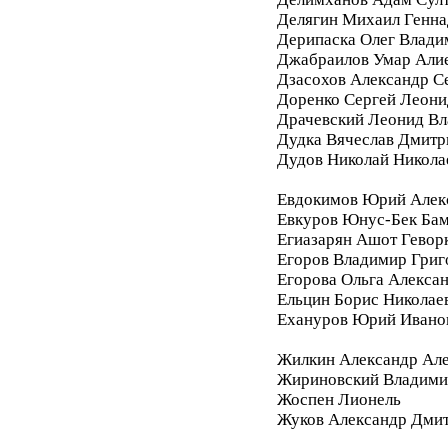
Делягин Михаил Генна
Дерипаска Олег Влади
Джабраилов Умар Али
Дзасохов Александр С
Доренко Сергей Леони
Драчевский Леонид В
Дудка Вячеслав Дмитр
Дудов Николай Никола
Евдокимов Юрий Алек
Евкуров Юнус-Бек Бам
Егиазарян Ашот Гевор
Егоров Владимир Григ
Егорова Ольга Алекса
Ельцин Борис Николае
Ехануров Юрий Ивано
Жилкин Александр Ал
Жириновский Владими
Жоспен Лионель
Жуков Александр Дми