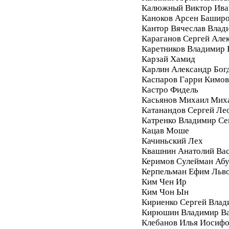
Калюжный Виктор Ива
Каноков Арсен Башир
Кантор Вячеслав Влад
Караганов Сергей Але
Каретников Владимир
Карзай Хамид
Карлин Александр Бог
Каспаров Гарри Кимо
Кастро Фидель
Касьянов Михаил Мих
Катанандов Сергей Ле
Катренко Владимир С
Кацав Моше
Качиньский Лех
Квашнин Анатолий Ва
Керимов Сулейман Аб
Керпельман Ефим Льв
Ким Чен Ир
Ким Чон Ын
Кириенко Сергей Влад
Кирюшин Владимир Ва
Клебанов Илья Иосиф