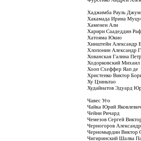
Хаджимба Рауль Джум
Хакамада Ирина Муцу
Хаменеи Али
Харири Саадеддин Ра
Хатояма Юкио
Хинштейн Александр Е
Хлопонин Александр Г
Хованская Галина Пет
Ходорковский Михаил
Хооп Схеффер Яап де
Христенко Виктор Бор
Ху Цзиньтао
Худайнатов Эдуард Ю
Чавес Уго
Чайка Юрий Яковлеви
Чейни Ричард
Чемезов Сергей Викто
Черногоров Александ
Черномырдин Виктор 
Чигиринский Шалва П