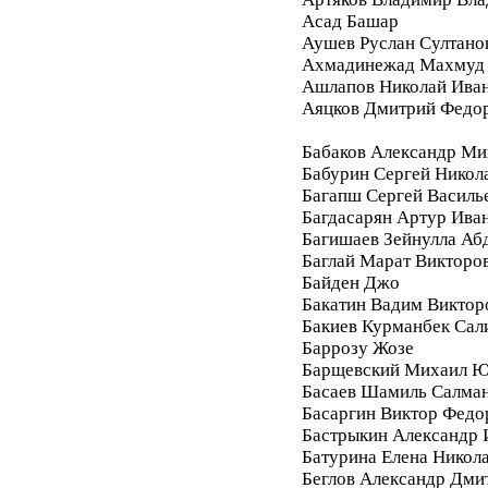
Асад Башар
Аушев Руслан Султано
Ахмадинежад Махмуд
Ашлапов Николай Ива
Аяцков Дмитрий Федо
Бабаков Александр Ми
Бабурин Сергей Никол
Багапш Сергей Василь
Багдасарян Артур Ива
Багишаев Зейнулла Аб
Баглай Марат Викторо
Байден Джо
Бакатин Вадим Виктор
Бакиев Курманбек Сал
Баррозу Жозе
Барщевский Михаил Ю
Басаев Шамиль Салма
Басаргин Виктор Федо
Бастрыкин Александр 
Батурина Елена Никол
Беглов Александр Дми