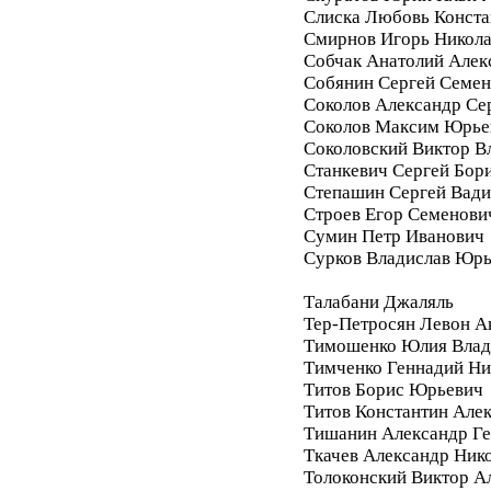
Слиска Любовь Конста
Смирнов Игорь Никол
Собчак Анатолий Алек
Собянин Сергей Семе
Соколов Александр Се
Соколов Максим Юрье
Соколовский Виктор В
Станкевич Сергей Бор
Степашин Сергей Вад
Строев Егор Семенови
Сумин Петр Иванович
Сурков Владислав Юр
Талабани Джаляль
Тер-Петросян Левон А
Тимошенко Юлия Влад
Тимченко Геннадий Ни
Титов Борис Юрьевич
Титов Константин Але
Тишанин Александр Ге
Ткачев Александр Ник
Толоконский Виктор А