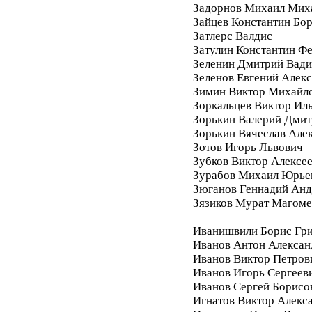
Задорнов Михаил Мих
Зайцев Константин Бо
Затлерс Валдис
Затулин Константин Ф
Зеленин Дмитрий Вад
Зеленов Евгений Алек
Зимин Виктор Михайл
Зоркальцев Виктор Ил
Зорькин Валерий Дмит
Зорькин Вячеслав Але
Зотов Игорь Львович
Зубков Виктор Алексе
Зурабов Михаил Юрье
Зюганов Геннадий Анд
Зязиков Мурат Магом
Иванишвили Борис Гри
Иванов Антон Алексан
Иванов Виктор Петров
Иванов Игорь Сергеев
Иванов Сергей Борисо
Игнатов Виктор Алекс