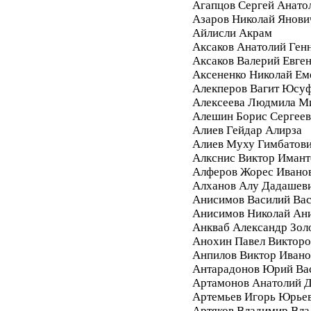
Агапцов Сергей Анато
Азаров Николай Янови
Айлисли Акрам
Аксаков Анатолий Ген
Аксаков Валерий Евге
Аксененко Николай Ем
Алекперов Вагит Юсу
Алексеева Людмила М
Алешин Борис Сергее
Алиев Гейдар Алирза
Алиев Муху Гимбатов
Алкснис Виктор Имант
Алферов Жорес Ивано
Алханов Алу Дадашев
Анисимов Василий Вас
Анисимов Николай Ан
Анкваб Александр Зол
Анохин Павел Викторо
Анпилов Виктор Ивано
Антарадонов Юрий Ва
Артамонов Анатолий 
Артемьев Игорь Юрье
Артяков Владимир Вл