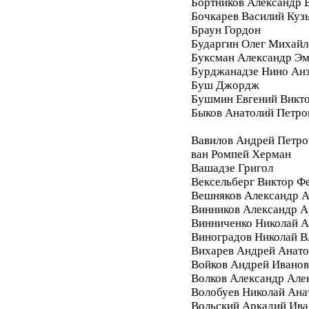
Бортников Александр 
Бочкарев Василий Куз
Браун Гордон
Бударгин Олег Михайл
Буксман Александр Э
Бурджанадзе Нино Ан
Буш Джордж
Бушмин Евгений Викт
Быков Анатолий Петро
Вавилов Андрей Петро
ван Ромпей Херман
Вашадзе Григол
Вексельберг Виктор Ф
Вешняков Александр А
Винников Александр 
Винниченко Николай А
Виноградов Николай 
Вихарев Андрей Анато
Войков Андрей Ивано
Волков Александр Але
Волобуев Николай Ана
Вольский Аркадий Ива