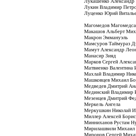
Лукашенко Александр 
Лукин Владимир Петр
Луценко Юрий Виталь
Магомедов Магомедса
Макашов Альберт Мих
Макрон Эммануэль
Мамсуров Таймураз Д
Мамут Александр Лео
Манасир Зияд
Марков Сергей Алекса
Матвиенко Валентина 
Махлай Владимир Ник
Машковцев Михаил Бо
Медведев Дмитрий Ан
Мединский Владимир 
Мезенцев Дмитрий Фе
Меркель Ангела
Меркушкин Николай И
Миллер Алексей Бори
Минниханов Рустам Н
Мирилашвили Михаил
Миронов Сергей Миха