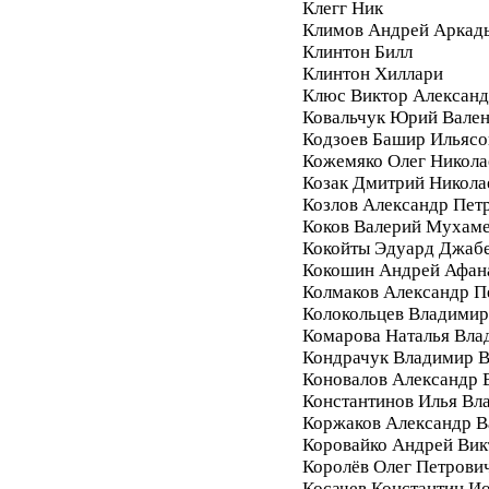
Клегг Ник
Климов Андрей Аркад
Клинтон Билл
Клинтон Хиллари
Клюс Виктор Алексан
Ковальчук Юрий Вале
Кодзоев Башир Ильясо
Кожемяко Олег Никола
Козак Дмитрий Никола
Козлов Александр Пет
Коков Валерий Мухам
Кокойты Эдуард Джаб
Кокошин Андрей Афан
Колмаков Александр П
Колокольцев Владимир
Комарова Наталья Вла
Кондрачук Владимир В
Коновалов Александр 
Константинов Илья Вл
Коржаков Александр В
Коровайко Андрей Вик
Королёв Олег Петрови
Косачев Константин И