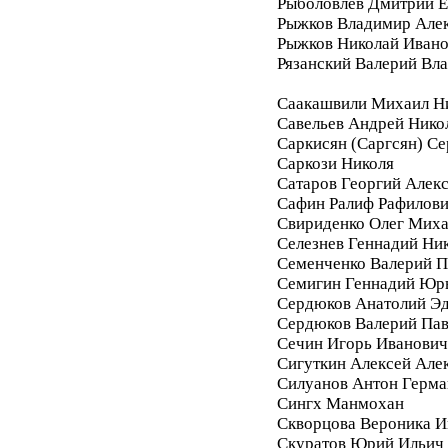
Рыболовлев Дмитрий Е
Рыжков Владимир Але
Рыжков Николай Иван
Рязанский Валерий Вл
Саакашвили Михаил Н
Савельев Андрей Нико
Саркисян (Саргсян) С
Саркози Николя
Сатаров Георгий Алек
Сафин Ралиф Рафилов
Свириденко Олег Мих
Селезнев Геннадий Ни
Семенченко Валерий П
Семигин Геннадий Юр
Сердюков Анатолий Э
Сердюков Валерий Па
Сечин Игорь Иванович
Сигуткин Алексей Але
Силуанов Антон Герма
Сингх Манмохан
Скворцова Вероника И
Скуратов Юрий Ильич