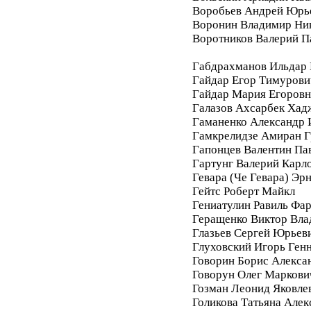
Воробьев Андрей Юрь
Воронин Владимир Ни
Воротников Валерий П
Габдрахманов Ильдар
Гайдар Егор Тимурови
Гайдар Мария Егоровн
Галазов Ахсарбек Хад
Гаманенко Александр 
Гамкрелидзе Амиран Г
Гапонцев Валентин Па
Гартунг Валерий Карл
Гевара (Че Гевара) Эр
Гейтс Роберт Майкл
Гениатулин Равиль Фа
Геращенко Виктор Вл
Глазьев Сергей Юрьев
Глуховский Игорь Ген
Говорин Борис Алекса
Говорун Олег Маркови
Гозман Леонид Яковле
Голикова Татьяна Алек