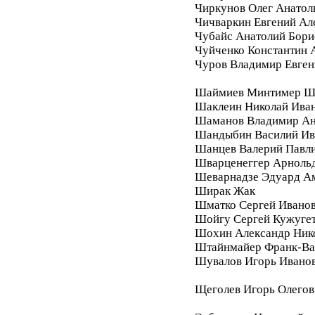
Чиркунов Олег Анатол
Чичваркин Евгений Ал
Чубайс Анатолий Бори
Чуйченко Константин 
Чуров Владимир Евген
Шаймиев Минтимер Ш
Шаклеин Николай Ива
Шаманов Владимир Ан
Шандыбин Василий Ив
Шанцев Валерий Павл
Шварценеггер Арноль
Шеварнадзе Эдуард А
Ширак Жак
Шматко Сергей Ивано
Шойгу Сергей Кужуге
Шохин Александр Ник
Штайнмайер Франк-Ва
Шувалов Игорь Ивано
Щеголев Игорь Олегов