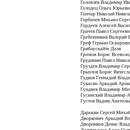
Головлёв Владимир Ив
Голодец Ольга Юрьевн
Гончар Николай Никол
Горбачев Михаил Серг
Гордеев Алексей Васи
Грачев Павел Сергееви
Гребенников Валерий 
Греф Герман Оскарови
Грибаускайте Даля
Громов Борис Всеволо
Грудинин Павел Никол
Груздев Владимир Сер
Грызлов Борис Вячесл
Гудков Геннадий Влад
Гукасян Аркадий Арш
Гундяев Владимир Ми
Гусинский Владимир А
Густов Вадим Анатоль
Дарькин Сергей Миха
Дворкович Аркадий В
Дворников Денис Вла
Делимханов Адам Сул