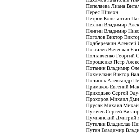
Пепеляева Лиана Вита
Перес Шимон
Петров Константин Па
Пехтин Владимир Алек
Плигин Владимир Ник
Поголов Виктор Викто
Подберезкин Алексей 
Позгалев Вячеслав Евг
Полтавченко Георгий 
Порошенко Петр Алек
Потанин Владимир Ол
Похмелкин Виктор Вал
Починок Александр П
Примаков Евгений Ма
Приходько Сергей Эду
Прохоров Михаил Дми
Прусак Михаил Михай
Пугачев Сергей Викто
Пумпянский Дмитрий 
Путилин Владислав Ни
Путин Владимир Влад