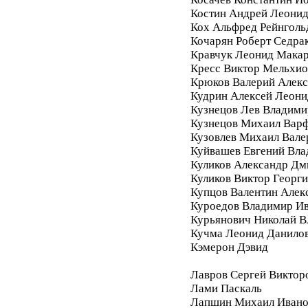
Костин Андрей Леони
Кох Альфред Рейнголь
Кочарян Роберт Седра
Кравчук Леонид Мака
Кресс Виктор Мельхи
Крюков Валерий Алек
Кудрин Алексей Леони
Кузнецов Лев Владими
Кузнецов Михаил Вар
Кузовлев Михаил Вале
Куйвашев Евгений Вл
Куликов Александр Дм
Куликов Виктор Георг
Купцов Валентин Алек
Куроедов Владимир И
Курьянович Николай 
Кучма Леонид Данило
Кэмерон Дэвид
Лавров Сергей Виктор
Лами Паскаль
Лапшин Михаил Ивано