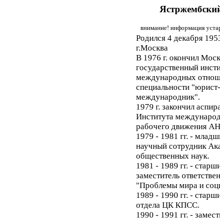
Ястржембски
внимание! информация устар
Родился 4 декабря 1953
г.Москва
В 1976 г. окончил Мос
государственный инсти
международных отнош
специальности "юрист
международник".
1979 г. закончил аспир
Института междунаро
рабочего движения АН
1979 - 1981 гг. - млад
научный сотрудник Ак
общественных наук.
1981 - 1989 гг. - стар
заместитель ответстве
"Проблемы мира и соци
1989 - 1990 гг. - ста
отдела ЦК КПСС.
1990 - 1991 гг. - заме