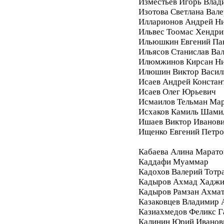
Изместьев Игорь Влад
Изотова Светлана Вале
Илларионов Андрей Ни
Ильвес Тоомас Хендри
Ильюшкин Евгений Па
Ильясов Станислав Ва
Илюмжинов Кирсан Ни
Илюшин Виктор Васил
Исаев Андрей Констан
Исаев Олег Юрьевич
Исмаилов Тельман Ма
Исхаков Камиль Шами
Ишаев Виктор Иванов
Ищенко Евгений Петро
Кабаева Алина Марато
Каддафи Муаммар
Кадохов Валерий Тотр
Кадыров Ахмад Хадж
Кадыров Рамзан Ахма
Казаковцев Владимир 
Казиахмедов Феликс 
Калинин Юрий Иванов