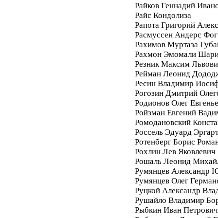
Райков Геннадий Иван
Райс Кондолиза
Рапота Григорий Алек
Расмуссен Андерс Фог
Рахимов Муртаза Губа
Рахмон Эмомали Шар
Резник Максим Львови
Рейман Леонид Додод
Ресин Владимир Иоси
Рогозин Дмитрий Олег
Родионов Олег Евгень
Ройзман Евгений Вади
Ромодановский Конста
Россель Эдуард Эргар
Ротенберг Борис Рома
Рохлин Лев Яковлевич
Рошаль Леонид Михай
Румянцев Александр 
Румянцев Олег Герман
Руцкой Александр Вла
Рушайло Владимир Бо
Рыбкин Иван Петрович