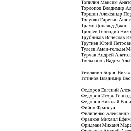
Топилин Максим Анат
Торлопов Владимир А
Торшин Александр По
Тосунян Гарегин Ашот
Трамп Дональд Джон
Трошев Геннадий Нико
Трубников Вячеслав И
Трутнев Юрий Петров
Тулеев Аман-гельды М
Турчак Андрей Анатол
Тюльпанов Вадим Аль
Уемлянин Борис Викто
Устинов Владимир Вас
Федоров Евгений Алек
Федоров Игорь Геннад
Федоров Николай Васи
Фийон Франсуа
Филипенко Александр 
Фрадков Михаил Ефим
Фридман Михаил Мара
Фурсенко Андрей Але