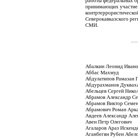
работы федеральных ор
принимающих участие 
контртеррористической
Северокавказского рег
СМИ.
Абалкин Леонид Иван
Аббас Махмуд
Абдулатипов Рамазан
Абдурахманов Дуквах
Абельцев Сергей Нико
Абрамов Александр Се
Абрамов Виктор Семе
Абрамович Роман Арк
Авдеев Александр Але
Авен Петр Олегович
Агаларов Араз Искенд
Аганбегян Рубен Абел