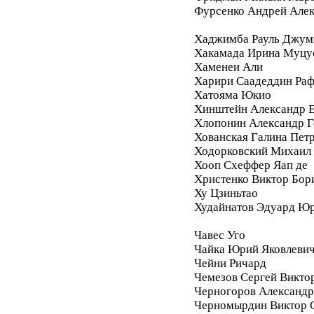
Фурсенко Андрей Але
Хаджимба Рауль Джум
Хакамада Ирина Муцу
Хаменеи Али
Харири Саадеддин Ра
Хатояма Юкио
Хинштейн Александр Е
Хлопонин Александр Г
Хованская Галина Пет
Ходорковский Михаил
Хооп Схеффер Яап де
Христенко Виктор Бор
Ху Цзиньтао
Худайнатов Эдуард Ю
Чавес Уго
Чайка Юрий Яковлеви
Чейни Ричард
Чемезов Сергей Викто
Черногоров Александ
Черномырдин Виктор 