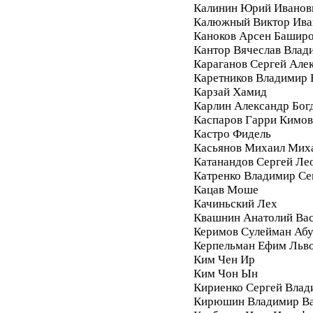
Калинин Юрий Иванов
Калюжный Виктор Ива
Каноков Арсен Башир
Кантор Вячеслав Влад
Караганов Сергей Але
Каретников Владимир
Карзай Хамид
Карлин Александр Бог
Каспаров Гарри Кимо
Кастро Фидель
Касьянов Михаил Мих
Катанандов Сергей Ле
Катренко Владимир С
Кацав Моше
Качиньский Лех
Квашнин Анатолий Ва
Керимов Сулейман Аб
Керпельман Ефим Льв
Ким Чен Ир
Ким Чон Ын
Кириенко Сергей Влад
Кирюшин Владимир Ва