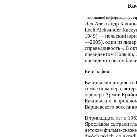
Ка
внимание! информация устар
Лех Алекса́ндр Качи́нь
Lech Aleksander Kaczyń
1949) — польский юрис
—2005), один из лидер
справедливость». В окт
президентом Польши, 2
президента республики
Биография
Качиньский родился в 
семье инженера, ветер
офицера Армии Крайов
Качиньских, в прошло
Варшавского восстания
В тринадцать лет в 19
Ярославом сыграли гл
детском фильме-сказке
dwóch takich, co ukradl