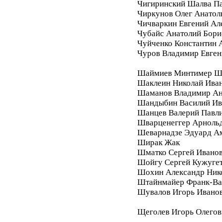
Чигиринский Шалва П
Чиркунов Олег Анатол
Чичваркин Евгений Ал
Чубайс Анатолий Бори
Чуйченко Константин 
Чуров Владимир Евген
Шаймиев Минтимер Ш
Шаклеин Николай Ива
Шаманов Владимир Ан
Шандыбин Василий Ив
Шанцев Валерий Павл
Шварценеггер Арноль
Шеварнадзе Эдуард А
Ширак Жак
Шматко Сергей Ивано
Шойгу Сергей Кужуге
Шохин Александр Ник
Штайнмайер Франк-Ва
Шувалов Игорь Ивано
Щеголев Игорь Олегов