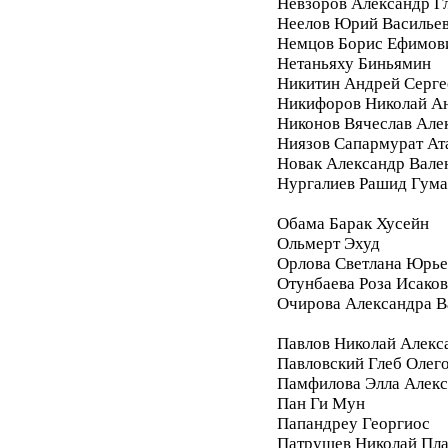
Невзоров Александр Г
Неелов Юрий Василье
Немцов Борис Ефимов
Нетаньяху Биньямин
Никитин Андрей Серге
Никифоров Николай А
Никонов Вячеслав Але
Ниязов Сапармурат Ат
Новак Александр Вале
Нургалиев Рашид Гум
Обама Барак Хусейн
Ольмерт Эхуд
Орлова Светлана Юрье
Отунбаева Роза Исако
Очирова Александра В
Павлов Николай Алекс
Павловский Глеб Олег
Памфилова Элла Алекс
Пан Ги Мун
Папандреу Георгиос
Патрушев Николай Пл