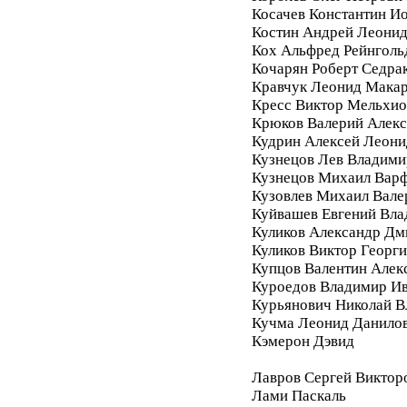
Косачев Константин И
Костин Андрей Леони
Кох Альфред Рейнголь
Кочарян Роберт Седра
Кравчук Леонид Мака
Кресс Виктор Мельхи
Крюков Валерий Алек
Кудрин Алексей Леони
Кузнецов Лев Владими
Кузнецов Михаил Вар
Кузовлев Михаил Вале
Куйвашев Евгений Вл
Куликов Александр Дм
Куликов Виктор Георг
Купцов Валентин Алек
Куроедов Владимир И
Курьянович Николай 
Кучма Леонид Данило
Кэмерон Дэвид
Лавров Сергей Виктор
Лами Паскаль