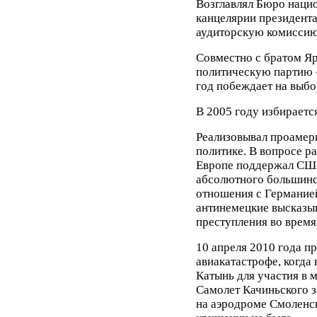
Возглавлял Бюро нацио
канцелярии президент
аудиторскую комиссию
Совместно с братом Яр
политическую партию 
год побеждает на выб
В 2005 году избираетс
Реализовывал проамер
политике. В вопросе 
Европе поддержал США
абсолютного большинс
отношения с Германие
антинемецкие высказыв
преступления во время
10 апреля 2010 года п
авиакатастрофе, когда 
Катынь для участия в
Самолет Качиньского з
на аэродроме Смоленск