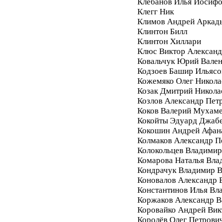
Клебанов Илья Иосиф
Клегг Ник
Климов Андрей Аркад
Клинтон Билл
Клинтон Хиллари
Клюс Виктор Алексан
Ковальчук Юрий Вале
Кодзоев Башир Ильясо
Кожемяко Олег Никола
Козак Дмитрий Никола
Козлов Александр Пет
Коков Валерий Мухам
Кокойты Эдуард Джаб
Кокошин Андрей Афан
Колмаков Александр П
Колокольцев Владимир
Комарова Наталья Вла
Кондрачук Владимир В
Коновалов Александр 
Константинов Илья Вл
Коржаков Александр В
Коровайко Андрей Вик
Королёв Олег Петрови