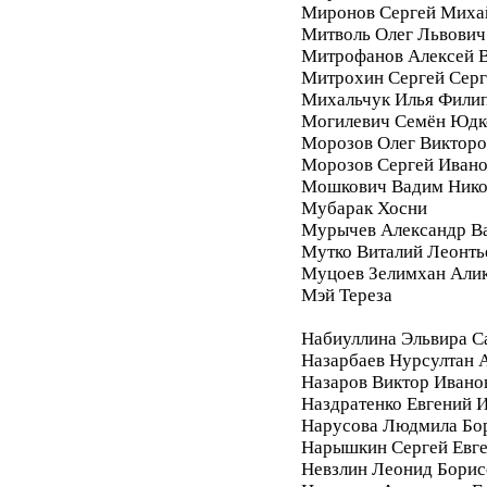
Миронов Сергей Миха
Митволь Олег Львович
Митрофанов Алексей 
Митрохин Сергей Серг
Михальчук Илья Фили
Могилевич Семён Юдк
Морозов Олег Викторо
Морозов Сергей Иван
Мошкович Вадим Нико
Мубарак Хосни
Мурычев Александр В
Мутко Виталий Леонть
Муцоев Зелимхан Али
Мэй Тереза
Набиуллина Эльвира С
Назарбаев Нурсултан 
Назаров Виктор Ивано
Наздратенко Евгений 
Нарусова Людмила Бо
Нарышкин Сергей Евг
Невзлин Леонид Борис