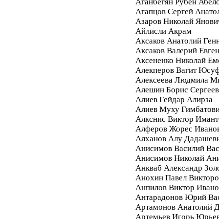
Аганбегян Рубен Абел
Агапцов Сергей Анато
Азаров Николай Янови
Айлисли Акрам
Аксаков Анатолий Ген
Аксаков Валерий Евге
Аксененко Николай Ем
Алекперов Вагит Юсу
Алексеева Людмила М
Алешин Борис Сергее
Алиев Гейдар Алирза
Алиев Муху Гимбатов
Алкснис Виктор Имант
Алферов Жорес Ивано
Алханов Алу Дадашев
Анисимов Василий Вас
Анисимов Николай Ан
Анкваб Александр Зол
Анохин Павел Викторо
Анпилов Виктор Ивано
Антарадонов Юрий Ва
Артамонов Анатолий 
Артемьев Игорь Юрье