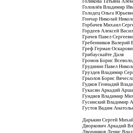
Голикова Татьяна Алек
Головлёв Владимир Ив
Голодец Ольга Юрьевн
Гончар Николай Никол
Горбачев Михаил Серг
Гордеев Алексей Васи
Грачев Павел Сергееви
Гребенников Валерий 
Греф Герман Оскарови
Грибаускайте Даля
Громов Борис Всеволо
Грудинин Павел Никол
Груздев Владимир Сер
Грызлов Борис Вячесл
Гудков Геннадий Влад
Гукасян Аркадий Арш
Гундяев Владимир Ми
Гусинский Владимир А
Густов Вадим Анатоль
Дарькин Сергей Миха
Дворкович Аркадий В
Дворников Денис Вла