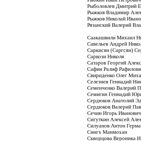
Рыболовлев Дмитрий Е
Рыжков Владимир Але
Рыжков Николай Иван
Рязанский Валерий Вл
Саакашвили Михаил Н
Савельев Андрей Нико
Саркисян (Саргсян) С
Саркози Николя
Сатаров Георгий Алек
Сафин Ралиф Рафилов
Свириденко Олег Мих
Селезнев Геннадий Ни
Семенченко Валерий П
Семигин Геннадий Юр
Сердюков Анатолий Э
Сердюков Валерий Па
Сечин Игорь Иванович
Сигуткин Алексей Але
Силуанов Антон Герма
Сингх Манмохан
Скворцова Вероника И