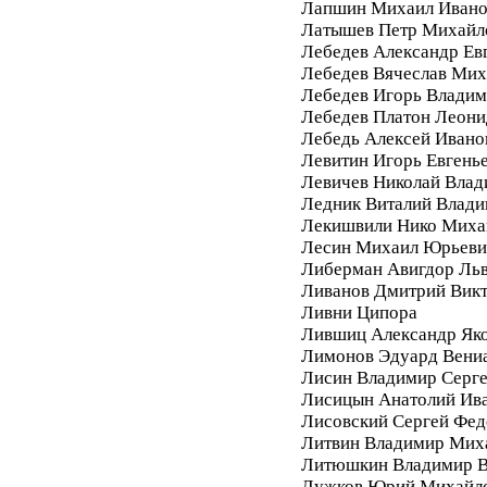
Лапшин Михаил Ивано
Латышев Петр Михайл
Лебедев Александр Ев
Лебедев Вячеслав Мих
Лебедев Игорь Влади
Лебедев Платон Леони
Лебедь Алексей Ивано
Левитин Игорь Евгень
Левичев Николай Вла
Ледник Виталий Влад
Лекишвили Нико Миха
Лесин Михаил Юрьеви
Либерман Авигдор Ль
Ливанов Дмитрий Вик
Ливни Ципора
Лившиц Александр Як
Лимонов Эдуард Вени
Лисин Владимир Серг
Лисицын Анатолий Ив
Лисовский Сергей Фе
Литвин Владимир Мих
Литюшкин Владимир В
Лужков Юрий Михайл