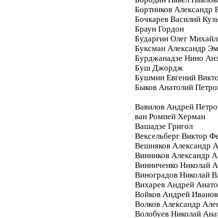
Бортников Александр 
Бочкарев Василий Куз
Браун Гордон
Бударгин Олег Михайл
Буксман Александр Э
Бурджанадзе Нино Ан
Буш Джордж
Бушмин Евгений Викт
Быков Анатолий Петро
Вавилов Андрей Петро
ван Ромпей Херман
Вашадзе Григол
Вексельберг Виктор Ф
Вешняков Александр А
Винников Александр 
Винниченко Николай А
Виноградов Николай 
Вихарев Андрей Анато
Войков Андрей Ивано
Волков Александр Але
Волобуев Николай Ана