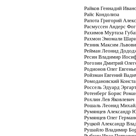
Райков Геннадий Иван
Райс Кондолиза
Рапота Григорий Алек
Расмуссен Андерс Фог
Рахимов Муртаза Губа
Рахмон Эмомали Шар
Резник Максим Львови
Рейман Леонид Додод
Ресин Владимир Иоси
Рогозин Дмитрий Олег
Родионов Олег Евгень
Ройзман Евгений Вади
Ромодановский Конста
Россель Эдуард Эргар
Ротенберг Борис Рома
Рохлин Лев Яковлевич
Рошаль Леонид Михай
Румянцев Александр 
Румянцев Олег Герман
Руцкой Александр Вла
Рушайло Владимир Бо
Рыбкин Иван Петрович