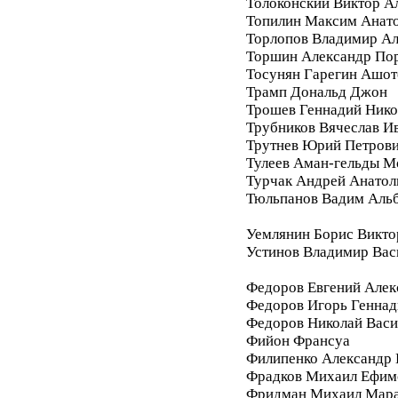
Толоконский Виктор А
Топилин Максим Анат
Торлопов Владимир А
Торшин Александр По
Тосунян Гарегин Ашот
Трамп Дональд Джон
Трошев Геннадий Нико
Трубников Вячеслав И
Трутнев Юрий Петров
Тулеев Аман-гельды М
Турчак Андрей Анатол
Тюльпанов Вадим Аль
Уемлянин Борис Викто
Устинов Владимир Вас
Федоров Евгений Алек
Федоров Игорь Геннад
Федоров Николай Васи
Фийон Франсуа
Филипенко Александр 
Фрадков Михаил Ефим
Фридман Михаил Мара