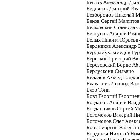
Беглов Александр Дми
Бедняков Дмитрий Ива
Безбородов Николай 
Беков Сергей Мажитов
Белковский Станислав
Белоусов Андрей Рэмо
Белых Никита Юрьеви
Бердников Александр 
Бердымухаммедов Гур
Березкин Григорий Ви
Березовский Борис Аб
Берлускони Сильвио
Билалов Ахмед Гаджи
Блаватник Леонид Вал
Блэр Тони
Бовт Георгий Георгиев
Богданов Андрей Вла
Богданчиков Сергей М
Богомолов Валерий Ни
Богомолов Олег Алекс
Боос Георгий Валенти
Бордюжа Николай Ник
Бородин Павел Павлов