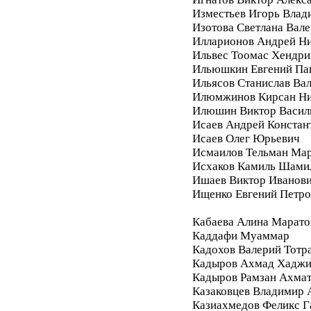
Изместьев Игорь Влад
Изотова Светлана Вале
Илларионов Андрей Ни
Ильвес Тоомас Хендри
Ильюшкин Евгений Па
Ильясов Станислав Ва
Илюмжинов Кирсан Ни
Илюшин Виктор Васил
Исаев Андрей Констан
Исаев Олег Юрьевич
Исмаилов Тельман Ма
Исхаков Камиль Шами
Ишаев Виктор Иванов
Ищенко Евгений Петро
Кабаева Алина Марато
Каддафи Муаммар
Кадохов Валерий Тотр
Кадыров Ахмад Хадж
Кадыров Рамзан Ахма
Казаковцев Владимир 
Казиахмедов Феликс 