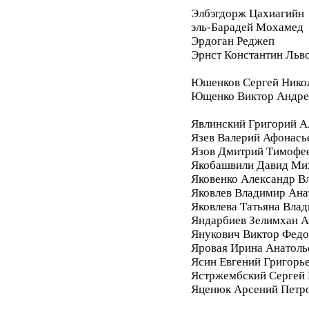
Элбэгдорж Цахиагийн
эль-Барадей Мохамед
Эрдоган Реджеп
Эрнст Константин Льв
Юшенков Сергей Нико
Ющенко Виктор Андре
Явлинский Григорий А
Язев Валерий Афонась
Язов Дмитрий Тимофе
Якобашвили Давид Ми
Яковенко Александр В
Яковлев Владимир Ана
Яковлева Татьяна Вла
Яндарбиев Зелимхан 
Янукович Виктор Фед
Яровая Ирина Анатоль
Ясин Евгений Григорь
Ястржембский Сергей
Яценюк Арсений Петр