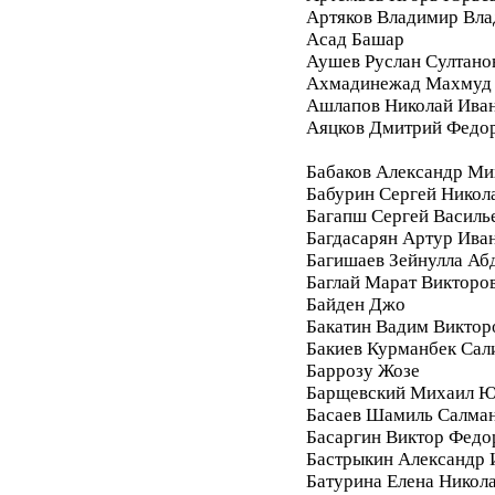
Артяков Владимир Вл
Асад Башар
Аушев Руслан Султано
Ахмадинежад Махмуд
Ашлапов Николай Ива
Аяцков Дмитрий Федо
Бабаков Александр Ми
Бабурин Сергей Никол
Багапш Сергей Василь
Багдасарян Артур Ива
Багишаев Зейнулла Аб
Баглай Марат Викторо
Байден Джо
Бакатин Вадим Виктор
Бакиев Курманбек Сал
Баррозу Жозе
Барщевский Михаил Ю
Басаев Шамиль Салма
Басаргин Виктор Федо
Бастрыкин Александр 
Батурина Елена Никол