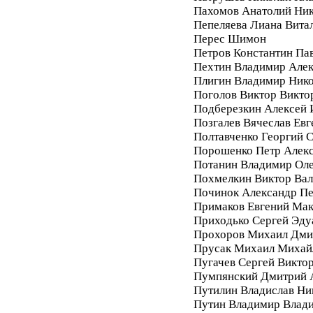
Пахомов Анатолий Ник
Пепеляева Лиана Вита
Перес Шимон
Петров Константин Па
Пехтин Владимир Алек
Плигин Владимир Ник
Поголов Виктор Викто
Подберезкин Алексей 
Позгалев Вячеслав Евг
Полтавченко Георгий 
Порошенко Петр Алек
Потанин Владимир Ол
Похмелкин Виктор Вал
Починок Александр П
Примаков Евгений Ма
Приходько Сергей Эду
Прохоров Михаил Дми
Прусак Михаил Михай
Пугачев Сергей Викто
Пумпянский Дмитрий 
Путилин Владислав Ни
Путин Владимир Влад