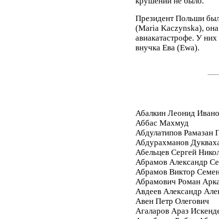
крушении не было.
Президент Польши был
(Maria Kaczynska), она
авиакатастрофе. У них 
внучка Ева (Ewa).
Абалкин Леонид Иван
Аббас Махмуд
Абдулатипов Рамазан
Абдурахманов Дуквах
Абельцев Сергей Нико
Абрамов Александр Се
Абрамов Виктор Семе
Абрамович Роман Арк
Авдеев Александр Але
Авен Петр Олегович
Агаларов Араз Искенд