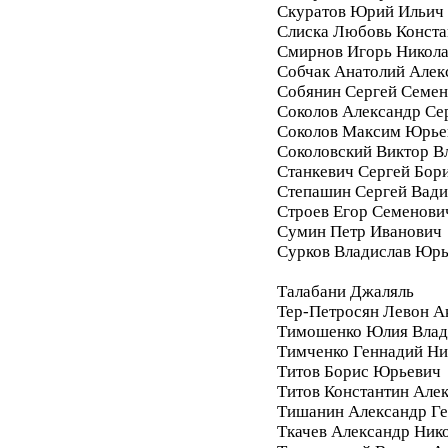
Скуратов Юрий Ильич
Слиска Любовь Конста
Смирнов Игорь Никол
Собчак Анатолий Алек
Собянин Сергей Семе
Соколов Александр Се
Соколов Максим Юрье
Соколовский Виктор В
Станкевич Сергей Бор
Степашин Сергей Вад
Строев Егор Семенови
Сумин Петр Иванович
Сурков Владислав Юр
Талабани Джаляль
Тер-Петросян Левон А
Тимошенко Юлия Влад
Тимченко Геннадий Ни
Титов Борис Юрьевич
Титов Константин Але
Тишанин Александр Ге
Ткачев Александр Ник