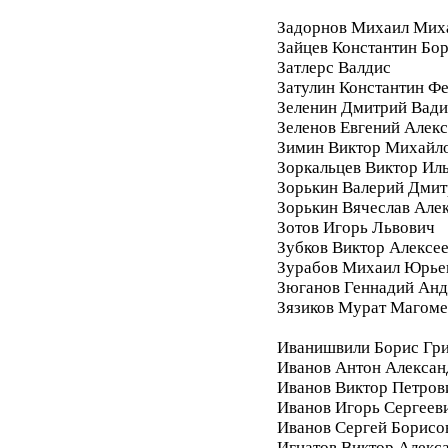
Задорнов Михаил Мих
Зайцев Константин Бо
Затлерс Валдис
Затулин Константин Ф
Зеленин Дмитрий Вад
Зеленов Евгений Алек
Зимин Виктор Михайл
Зоркальцев Виктор Ил
Зорькин Валерий Дмит
Зорькин Вячеслав Але
Зотов Игорь Львович
Зубков Виктор Алексе
Зурабов Михаил Юрье
Зюганов Геннадий Анд
Зязиков Мурат Магом
Иванишвили Борис Гри
Иванов Антон Алексан
Иванов Виктор Петров
Иванов Игорь Сергеев
Иванов Сергей Борисо
Игнатов Виктор Алекс