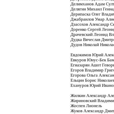
Делимханов Адам Сул
Делягин Михаил Генна
Дерипаска Олег Влади
Джабраилов Умар Али
Дзасохов Александр С
Доренко Сергей Леони
Драчевский Леонид В
Дудка Вячеслав Дмитр
Дудов Николай Никола
Евдокимов Юрий Алек
Евкуров Юнус-Бек Бам
Егиазарян Ашот Гевор
Егоров Владимир Григ
Егорова Ольга Алекса
Ельцин Борис Николае
Ехануров Юрий Ивано
Жилкин Александр Ал
Жириновский Владими
Жоспен Лионель
Жуков Александр Дми