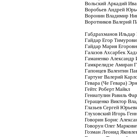
Вольский Аркадий Ива
Воробьев Андрей Юрь
Воронин Владимир Ни
Воротников Валерий П
Габдрахманов Ильдар
Гайдар Егор Тимурови
Гайдар Мария Егоровн
Галазов Ахсарбек Хад
Гаманенко Александр 
Гамкрелидзе Амиран Г
Гапонцев Валентин Па
Гартунг Валерий Карл
Гевара (Че Гевара) Эр
Гейтс Роберт Майкл
Гениатулин Равиль Фа
Геращенко Виктор Вл
Глазьев Сергей Юрьев
Глуховский Игорь Ген
Говорин Борис Алекса
Говорун Олег Маркови
Гозман Леонид Яковле