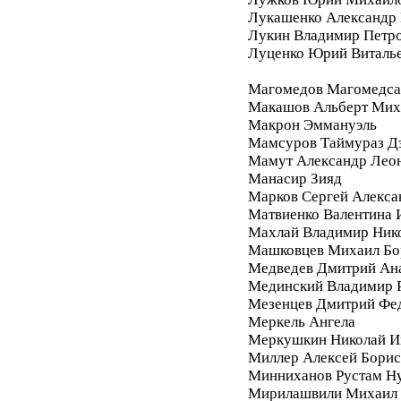
Лукашенко Александр 
Лукин Владимир Петр
Луценко Юрий Виталь
Магомедов Магомедса
Макашов Альберт Мих
Макрон Эммануэль
Мамсуров Таймураз Д
Мамут Александр Лео
Манасир Зияд
Марков Сергей Алекса
Матвиенко Валентина 
Махлай Владимир Ник
Машковцев Михаил Бо
Медведев Дмитрий Ан
Мединский Владимир 
Мезенцев Дмитрий Фе
Меркель Ангела
Меркушкин Николай И
Миллер Алексей Бори
Минниханов Рустам Н
Мирилашвили Михаил