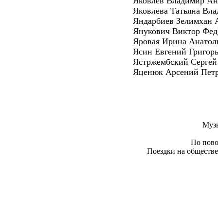
Яковлев Владимир Ан
Яковлева Татьяна Вл
Яндарбиев Зелимхан 
Янукович Виктор Фед
Яровая Ирина Анатол
Ясин Евгений Григор
Ястржембский Сергей
Яценюк Арсений Пет
Муз
По пово
Поездки на обществе