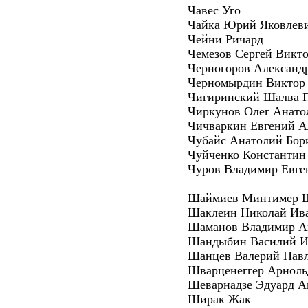
Чавес Уго
Чайка Юрий Яковлев
Чейни Ричард
Чемезов Сергей Викт
Черногоров Александ
Черномырдин Виктор
Чигиринский Шалва 
Чиркунов Олег Анато
Чичваркин Евгений А
Чубайс Анатолий Бор
Чуйченко Константин
Чуров Владимир Евге
Шаймиев Минтимер 
Шаклеин Николай Ив
Шаманов Владимир А
Шандыбин Василий И
Шанцев Валерий Пав
Шварценеггер Арноль
Шеварнадзе Эдуард А
Ширак Жак