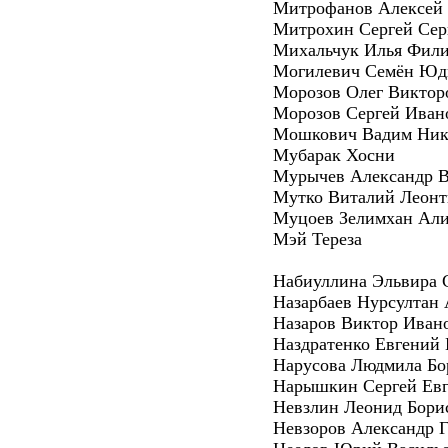
Митрофанов Алексей
Митрохин Сергей Сер
Михальчук Илья Фил
Могилевич Семён Юд
Морозов Олег Виктор
Морозов Сергей Иван
Мошкович Вадим Ник
Мубарак Хосни
Мурычев Александр В
Мутко Виталий Леонт
Муцоев Зелимхан Али
Мэй Тереза
Набиуллина Эльвира 
Назарбаев Нурсултан
Назаров Виктор Иван
Наздратенко Евгений
Нарусова Людмила Бо
Нарышкин Сергей Евг
Невзлин Леонид Бори
Невзоров Александр 