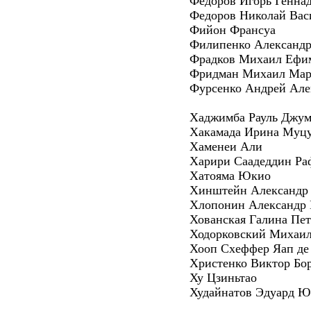
Федоров Игорь Генна
Федоров Николай Вас
Фийон Франсуа
Филипенко Александр
Фрадков Михаил Ефи
Фридман Михаил Мар
Фурсенко Андрей Але
Хаджимба Рауль Джум
Хакамада Ирина Муц
Хаменеи Али
Харири Саадеддин Ра
Хатояма Юкио
Хинштейн Александр 
Хлопонин Александр 
Хованская Галина Пе
Ходорковский Михаил
Хооп Схеффер Яап де
Христенко Виктор Бо
Ху Цзиньтао
Худайнатов Эдуард Ю