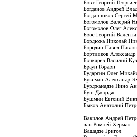
Бовт Георгий Георгие
Богданов Андрей Вла
Богданчиков Сергей 
Богомолов Валерий Н
Богомолов Олег Алек
Боос Георгий Валент
Бордюжа Николай Ни
Бородин Павел Павло
Бортников Александр
Бочкарев Василий Ку
Браун Гордон
Бударгин Олег Михай
Буксман Александр Э
Бурджанадзе Нино Ан
Буш Джордж
Бушмин Евгений Вик
Быков Анатолий Петр
Вавилов Андрей Петр
ван Ромпей Херман
Вашадзе Григол