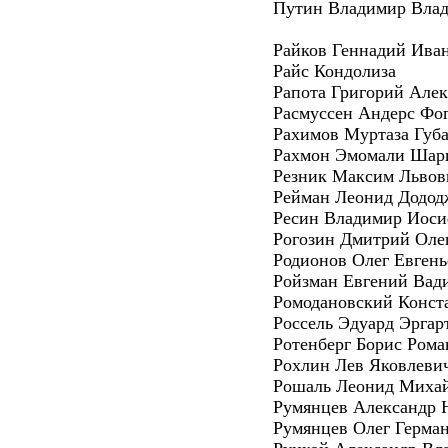
Путин Владимир Вла
Райков Геннадий Ива
Райс Кондолиза
Рапота Григорий Алек
Расмуссен Андерс Фо
Рахимов Муртаза Губ
Рахмон Эмомали Шар
Резник Максим Львов
Рейман Леонид Додод
Ресин Владимир Иос
Рогозин Дмитрий Оле
Родионов Олег Евгень
Ройзман Евгений Вад
Ромодановский Конст
Россель Эдуард Эргар
Ротенберг Борис Ром
Рохлин Лев Яковлеви
Рошаль Леонид Миха
Румянцев Александр
Румянцев Олег Герма