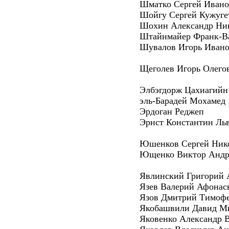
Шматко Сергей Иван
Шойгу Сергей Кужуге
Шохин Александр Ни
Штайнмайер Франк-В
Шувалов Игорь Иван
Щеголев Игорь Олего
Элбэгдорж Цахиагийн
эль-Барадей Мохамед
Эрдоган Реджеп
Эрнст Константин Ль
Юшенков Сергей Ник
Ющенко Виктор Андр
Явлинский Григорий 
Язев Валерий Афонас
Язов Дмитрий Тимоф
Якобашвили Давид М
Яковенко Александр 