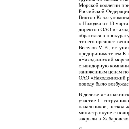
Морской коллегии при
Российской Федераци
Виктор Клюс упомина
г. Находка от 18 март
директор ОАО «Нахо
обратился в прокурат
что его предшественн
Веселов М.В., вступи
предпринимателем Кл
«Находкинский морск
стивидорную компанию
заниженным ценам по
ОАО «Находкинский 
поводу было возбужде
В дележе «Находкинск
участие 11 сотрудник
начальников, несколь
министр вкупе с полп
закрыли в Хабаровско