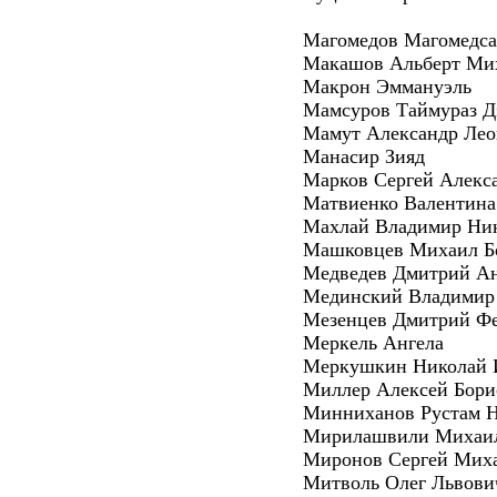
Магомедов Магомедса
Макашов Альберт Ми
Макрон Эммануэль
Мамсуров Таймураз Д
Мамут Александр Ле
Манасир Зияд
Марков Сергей Алекс
Матвиенко Валентина
Махлай Владимир Ни
Машковцев Михаил Б
Медведев Дмитрий Ан
Мединский Владимир 
Мезенцев Дмитрий Ф
Меркель Ангела
Меркушкин Николай 
Миллер Алексей Бори
Минниханов Рустам Н
Мирилашвили Михаи
Миронов Сергей Мих
Митволь Олег Львови