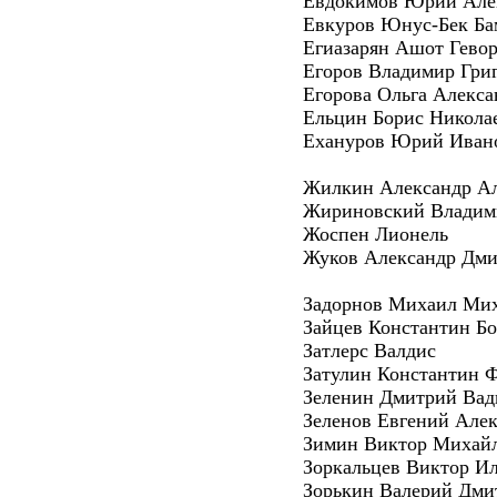
Евдокимов Юрий Але
Евкуров Юнус-Бек Ба
Егиазарян Ашот Гево
Егоров Владимир Гри
Егорова Ольга Алекса
Ельцин Борис Никола
Ехануров Юрий Иван
Жилкин Александр А
Жириновский Владим
Жоспен Лионель
Жуков Александр Дми
Задорнов Михаил Ми
Зайцев Константин Б
Затлерс Валдис
Затулин Константин 
Зеленин Дмитрий Ва
Зеленов Евгений Але
Зимин Виктор Михай
Зоркальцев Виктор И
Зорькин Валерий Дми