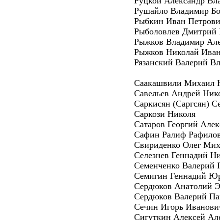
Руцкой Александр Вл
Рушайло Владимир Б
Рыбкин Иван Петров
Рыболовлев Дмитрий 
Рыжков Владимир Ал
Рыжков Николай Ива
Рязанский Валерий В
Саакашвили Михаил 
Савельев Андрей Ник
Саркисян (Саргсян) С
Саркози Николя
Сатаров Георгий Але
Сафин Ралиф Рафило
Свириденко Олег Ми
Селезнев Геннадий Н
Семенченко Валерий 
Семигин Геннадий Ю
Сердюков Анатолий Э
Сердюков Валерий Па
Сечин Игорь Иванови
Сигуткин Алексей Ал