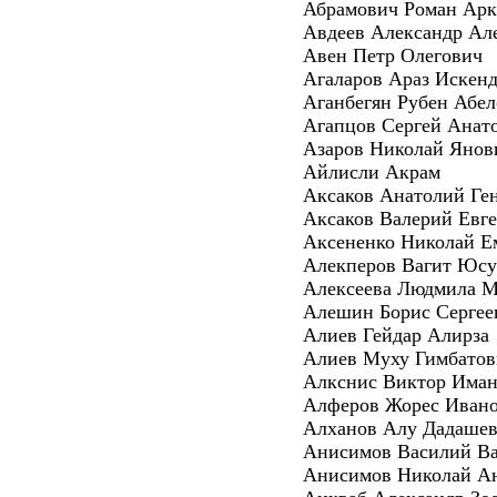
Абрамович Роман Арк
Авдеев Александр Ал
Авен Петр Олегович
Агаларов Араз Искенд
Аганбегян Рубен Абе
Агапцов Сергей Анат
Азаров Николай Янов
Айлисли Акрам
Аксаков Анатолий Ге
Аксаков Валерий Евг
Аксененко Николай Е
Алекперов Вагит Юс
Алексеева Людмила 
Алешин Борис Сергее
Алиев Гейдар Алирза
Алиев Муху Гимбатов
Алкснис Виктор Иман
Алферов Жорес Иван
Алханов Алу Дадаше
Анисимов Василий Ва
Анисимов Николай А