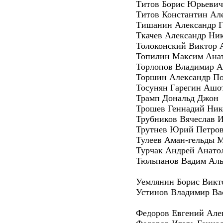
Титов Борис Юрьевич
Титов Константин Ал
Тишанин Александр Г
Ткачев Александр Ни
Толоконский Виктор 
Топилин Максим Ана
Торлопов Владимир А
Торшин Александр П
Тосунян Гарегин Ашо
Трамп Дональд Джон
Трошев Геннадий Ник
Трубников Вячеслав 
Трутнев Юрий Петро
Тулеев Аман-гельды 
Турчак Андрей Анато
Тюльпанов Вадим Аль
Уемлянин Борис Викт
Устинов Владимир Ва
Федоров Евгений Але