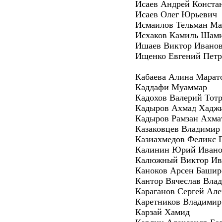
Исаев Андрей Конста
Исаев Олег Юрьевич
Исмаилов Тельман Ма
Исхаков Камиль Шам
Ишаев Виктор Ивано
Ищенко Евгений Пет
Кабаева Алина Марат
Каддафи Муаммар
Кадохов Валерий Тот
Кадыров Ахмад Хадж
Кадыров Рамзан Ахма
Казаковцев Владимир
Казиахмедов Феликс 
Калинин Юрий Ивано
Калюжный Виктор Ив
Каноков Арсен Башир
Кантор Вячеслав Вла
Караганов Сергей Ал
Каретников Владимир
Карзай Хамид