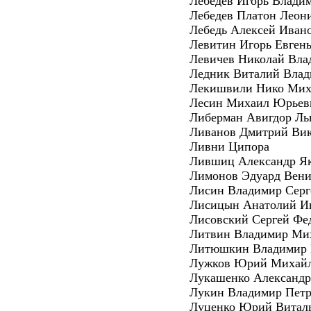
Лебедев Игорь Влади
Лебедев Платон Леон
Лебедь Алексей Иван
Левитин Игорь Евген
Левичев Николай Вла
Ледник Виталий Вла
Лекишвили Нико Мих
Лесин Михаил Юрьев
Либерман Авигдор Ль
Ливанов Дмитрий Ви
Ливни Ципора
Лившиц Александр Я
Лимонов Эдуард Вен
Лисин Владимир Серг
Лисицын Анатолий И
Лисовский Сергей Фе
Литвин Владимир Ми
Литюшкин Владимир 
Лужков Юрий Михай
Лукашенко Александр
Лукин Владимир Пет
Луценко Юрий Витал