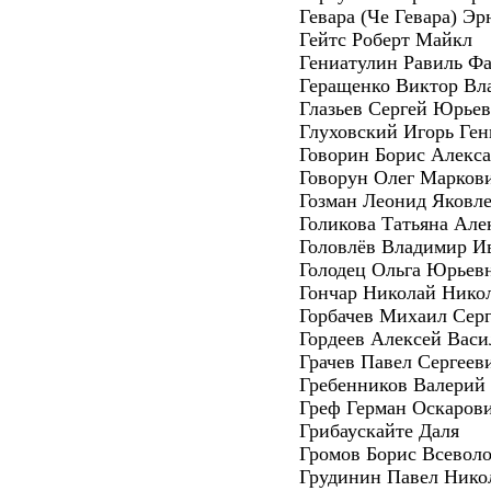
Гевара (Че Гевара) Эр
Гейтс Роберт Майкл
Гениатулин Равиль Ф
Геращенко Виктор Вл
Глазьев Сергей Юрье
Глуховский Игорь Ген
Говорин Борис Алекс
Говорун Олег Марков
Гозман Леонид Яковл
Голикова Татьяна Але
Головлёв Владимир И
Голодец Ольга Юрьев
Гончар Николай Нико
Горбачев Михаил Сер
Гордеев Алексей Васи
Грачев Павел Сергеев
Гребенников Валерий
Греф Герман Оскаров
Грибаускайте Даля
Громов Борис Всевол
Грудинин Павел Нико