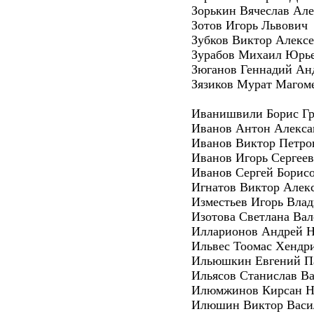
Зорькин Вячеслав Але
Зотов Игорь Львович
Зубков Виктор Алекс
Зурабов Михаил Юрь
Зюганов Геннадий Ан
Зязиков Мурат Магом
Иванишвили Борис Гр
Иванов Антон Алекса
Иванов Виктор Петро
Иванов Игорь Сергее
Иванов Сергей Борис
Игнатов Виктор Алек
Изместьев Игорь Вла
Изотова Светлана Вал
Илларионов Андрей Н
Ильвес Тоомас Хендр
Ильюшкин Евгений П
Ильясов Станислав В
Илюмжинов Кирсан Н
Илюшин Виктор Васи