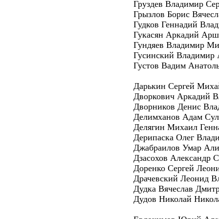
Груздев Владимир Се
Грызлов Борис Вячес
Гудков Геннадий Вла
Гукасян Аркадий Арш
Гундяев Владимир М
Гусинский Владимир 
Густов Вадим Анатол
Дарькин Сергей Миха
Дворкович Аркадий 
Дворников Денис Вл
Делимханов Адам Сул
Делягин Михаил Генн
Дерипаска Олег Влад
Джабраилов Умар Ал
Дзасохов Александр С
Доренко Сергей Леон
Драчевский Леонид В
Дудка Вячеслав Дмит
Дудов Николай Никол