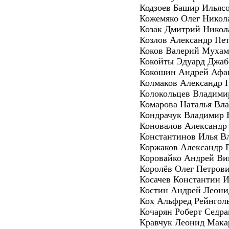
Кодзоев Башир Ильяс
Кожемяко Олег Никол
Козак Дмитрий Никол
Козлов Александр Пе
Коков Валерий Мухам
Кокойты Эдуард Джаб
Кокошин Андрей Афа
Колмаков Александр 
Колокольцев Владими
Комарова Наталья Вл
Кондрачук Владимир 
Коновалов Александр
Константинов Илья В
Коржаков Александр 
Коровайко Андрей Ви
Королёв Олег Петров
Косачев Константин 
Костин Андрей Леони
Кох Альфред Рейнгол
Кочарян Роберт Седра
Кравчук Леонид Мака