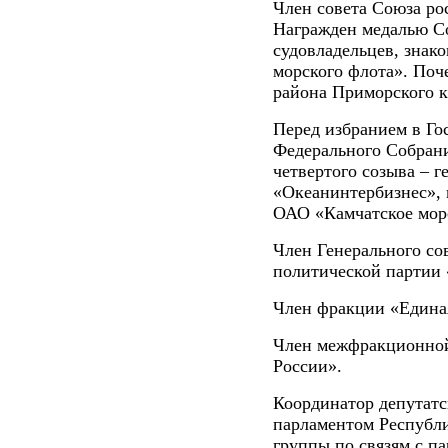
Член совета Союза ро
Награжден медалью С
судовладельцев, знак
морского флота». Поч
района Приморского к
Перед избранием в Г
Федерального Собран
четвертого созыва – 
«Океанинтербизнес», 
ОАО «Камчатское морс
Член Генерального со
политической партии 
Член фракции «Едина
Член межфракционной
России».
Координатор депутатс
парламентом Республи
группы по связям с п