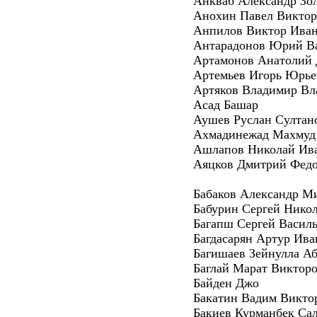
Анкваб Александр Зо
Анохин Павел Викто
Анпилов Виктор Ива
Антарадонов Юрий В
Артамонов Анатолий
Артемьев Игорь Юрье
Артяков Владимир Вл
Асад Башар
Аушев Руслан Султан
Ахмадинежад Махмуд
Ашлапов Николай Ив
Аяцков Дмитрий Фед
Бабаков Александр М
Бабурин Сергей Нико
Багапш Сергей Васил
Багдасарян Артур Ив
Багишаев Зейнулла А
Баглай Марат Виктор
Байден Джо
Бакатин Вадим Викто
Бакиев Курманбек Са