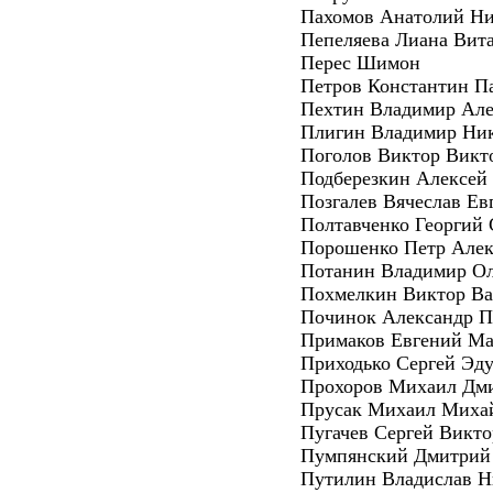
Пахомов Анатолий Ни
Пепеляева Лиана Вит
Перес Шимон
Петров Константин П
Пехтин Владимир Але
Плигин Владимир Ни
Поголов Виктор Викт
Подберезкин Алексей
Позгалев Вячеслав Ев
Полтавченко Георгий 
Порошенко Петр Алек
Потанин Владимир Ол
Похмелкин Виктор Ва
Починок Александр П
Примаков Евгений М
Приходько Сергей Эд
Прохоров Михаил Дм
Прусак Михаил Миха
Пугачев Сергей Викт
Пумпянский Дмитрий
Путилин Владислав Н