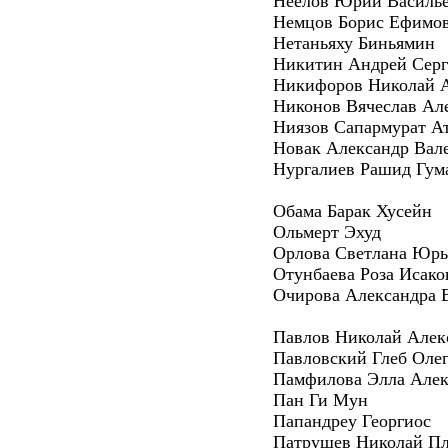
Неелов Юрий Василь
Немцов Борис Ефимо
Нетаньяху Биньямин
Никитин Андрей Серг
Никифоров Николай 
Никонов Вячеслав Ал
Ниязов Сапармурат А
Новак Александр Вал
Нургалиев Рашид Гум
Обама Барак Хусейн
Ольмерт Эхуд
Орлова Светлана Юрь
Отунбаева Роза Исако
Очирова Александра 
Павлов Николай Алек
Павловский Глеб Оле
Памфилова Элла Алек
Пан Ги Мун
Папандреу Георгиос
Патрушев Николай П