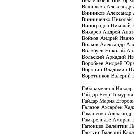
Вексельберг Виктор 
Вешняков Александр 
Винников Александр
Винниченко Николай 
Виноградов Николай 
Вихарев Андрей Анат
Войков Андрей Иван
Волков Александр Ал
Волобуев Николай Ан
Вольский Аркадий Ив
Воробьев Андрей Юр
Воронин Владимир Н
Воротников Валерий 
Габдрахманов Ильдар
Гайдар Егор Тимуров
Гайдар Мария Егоров
Галазов Ахсарбек Ха
Гаманенко Александр
Гамкрелидзе Амиран 
Гапонцев Валентин П
Гартунг Валерий Кар