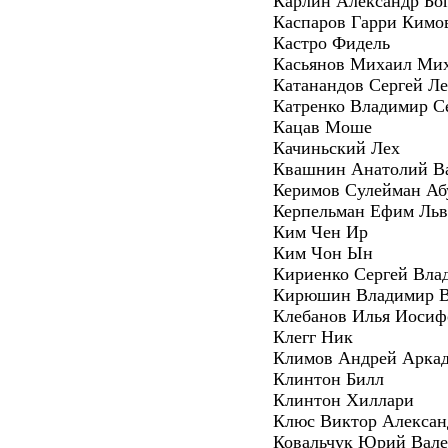
Карлин Александр Бо
Каспаров Гарри Кимо
Кастро Фидель
Касьянов Михаил Ми
Катанандов Сергей Л
Катренко Владимир С
Кацав Моше
Качиньский Лех
Квашнин Анатолий В
Керимов Сулейман Аб
Керпельман Ефим Ль
Ким Чен Ир
Ким Чон Ын
Кириенко Сергей Вла
Кирюшин Владимир В
Клебанов Илья Иосиф
Клегг Ник
Климов Андрей Аркад
Клинтон Билл
Клинтон Хиллари
Клюс Виктор Алексан
Ковальчук Юрий Вал