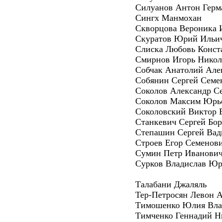
Силуанов Антон Герм
Сингх Манмохан
Скворцова Вероника 
Скуратов Юрий Ильи
Слиска Любовь Конст
Смирнов Игорь Никол
Собчак Анатолий Але
Собянин Сергей Семе
Соколов Александр С
Соколов Максим Юрь
Соколовский Виктор 
Станкевич Сергей Бо
Степашин Сергей Ва
Строев Егор Семенов
Сумин Петр Иванови
Сурков Владислав Юр
Талабани Джаляль
Тер-Петросян Левон 
Тимошенко Юлия Вла
Тимченко Геннадий Н