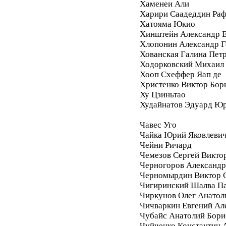
Хаменеи Али
Харири Саадеддин Ра
Хатояма Юкио
Хинштейн Александр Е
Хлопонин Александр Г
Хованская Галина Пет
Ходорковский Михаил
Хооп Схеффер Яап де
Христенко Виктор Бор
Ху Цзиньтао
Худайнатов Эдуард Ю
Чавес Уго
Чайка Юрий Яковлеви
Чейни Ричард
Чемезов Сергей Викто
Черногоров Александ
Черномырдин Виктор 
Чигиринский Шалва П
Чиркунов Олег Анатол
Чичваркин Евгений Ал
Чубайс Анатолий Бори
Чуйченко Константин 