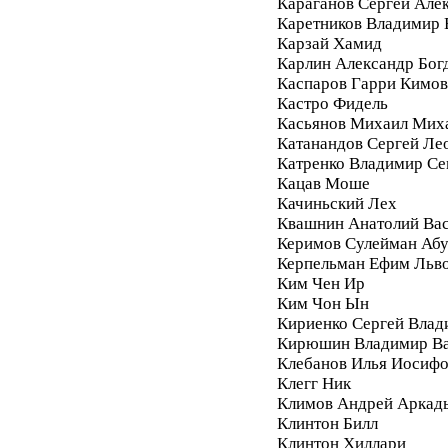
Караганов Сергей Але
Каретников Владимир
Карзай Хамид
Карлин Александр Бог
Каспаров Гарри Кимо
Кастро Фидель
Касьянов Михаил Мих
Катанандов Сергей Ле
Катренко Владимир С
Кацав Моше
Качиньский Лех
Квашнин Анатолий Ва
Керимов Сулейман Аб
Керпельман Ефим Льв
Ким Чен Ир
Ким Чон Ын
Кириенко Сергей Влад
Кирюшин Владимир Ва
Клебанов Илья Иосиф
Клегг Ник
Климов Андрей Аркад
Клинтон Билл
Клинтон Хиллари