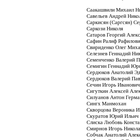
Саакашвили Михаил Н
Савельев Андрей Нико
Саркисян (Саргсян) С
Саркози Николя
Сатаров Георгий Алек
Сафин Ралиф Рафилов
Свириденко Олег Мих
Селезнев Геннадий Ни
Семенченко Валерий П
Семигин Геннадий Юр
Сердюков Анатолий Э
Сердюков Валерий Па
Сечин Игорь Иванович
Сигуткин Алексей Але
Силуанов Антон Герма
Сингх Манмохан
Скворцова Вероника И
Скуратов Юрий Ильич
Слиска Любовь Конста
Смирнов Игорь Никол
Собчак Анатолий Алек