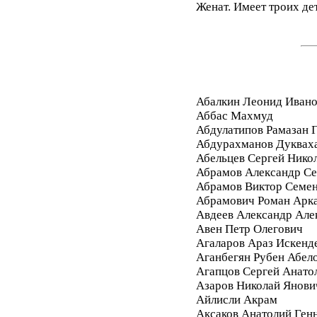
Женат. Имеет троих де
Абалкин Леонид Иван
Аббас Махмуд
Абдулатипов Рамазан
Абдурахманов Дуквах
Абельцев Сергей Нико
Абрамов Александр Се
Абрамов Виктор Семе
Абрамович Роман Арк
Авдеев Александр Але
Авен Петр Олегович
Агаларов Араз Искенд
Аганбегян Рубен Абел
Агапцов Сергей Анато
Азаров Николай Янови
Айлисли Акрам
Аксаков Анатолий Ген