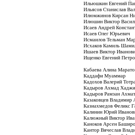
Ильюшкин Евгений Па
Ильясов Станислав Ва
Илюмжинов Кирсан Ни
Илюшин Виктор Васил
Исаев Андрей Констан
Исаев Олег Юрьевич
Исмаилов Тельман Ма
Исхаков Камиль Шами
Ишаев Виктор Иванов
Ищенко Евгений Петро
Кабаева Алина Марато
Каддафи Муаммар
Кадохов Валерий Тотр
Кадыров Ахмад Хадж
Кадыров Рамзан Ахма
Казаковцев Владимир 
Казиахмедов Феликс 
Калинин Юрий Иванов
Калюжный Виктор Ива
Каноков Арсен Башир
Кантор Вячеслав Влад