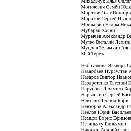
Михальчук Илья Фили
Могилевич Семён Юдк
Морозов Олег Викторо
Морозов Сергей Иван
Мошкович Вадим Нико
Мубарак Хосни
Мурычев Александр В
Мутко Виталий Леонть
Муцоев Зелимхан Али
Мэй Тереза
Набиуллина Эльвира С
Назарбаев Нурсултан 
Назаров Виктор Ивано
Наздратенко Евгений 
Нарусова Людмила Бо
Нарышкин Сергей Евг
Невзлин Леонид Борис
Невзоров Александр Г
Неелов Юрий Василье
Немцов Борис Ефимов
Нетаньяху Биньямин
Никитин Андрей Серге