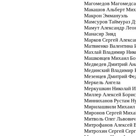
Магомедов Магомедса
Макашов Альберт Мих
Макрон Эммануэль
Мамсуров Таймураз Д
Мамут Александр Лео
Манасир Зияд
Марков Сергей Алекса
Матвиенко Валентина 
Махлай Владимир Ник
Машковцев Михаил Бо
Медведев Дмитрий Ан
Мединский Владимир 
Мезенцев Дмитрий Фе
Меркель Ангела
Меркушкин Николай И
Миллер Алексей Бори
Минниханов Рустам Н
Мирилашвили Михаил
Миронов Сергей Миха
Митволь Олег Львович
Митрофанов Алексей 
Митрохин Сергей Серг