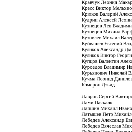
Кравчук Леонид Мака
Кресс Виктор Мельхи
Крюков Валерий Алек
Кудрин Алексей Леони
Кузнецов Лев Владими
Кузнецов Михаил Вар
Кузовлев Михаил Вале
Куйвашев Евгений Вл
Куликов Александр Дм
Куликов Виктор Георг
Купцов Валентин Алек
Куроедов Владимир И
Курьянович Николай 
Кучма Леонид Данило
Кэмерон Дэвид
Лавров Сергей Виктор
Лами Паскаль
Лапшин Михаил Ивано
Латышев Петр Михайл
Лебедев Александр Ев
Лебедев Вячеслав Мих
Лебедев Игорь Влади