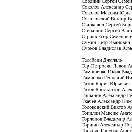
Собянин Сергей Семе
Соколов Александр Се
Соколов Максим Юрье
Соколовский Виктор В
Станкевич Сергей Бор
Степашин Сергей Вад
Строев Егор Семенови
Сумин Петр Иванович
Сурков Владислав Юр
Талабани Джаляль
Тер-Петросян Левон А
Тимошенко Юлия Влад
Тимченко Геннадий Ни
Титов Борис Юрьевич
Титов Константин Але
Тишанин Александр Ге
Ткачев Александр Ник
Толоконский Виктор А
Топилин Максим Анат
Торлопов Владимир А
Торшин Александр По
Тосунян Гарегин Ашот