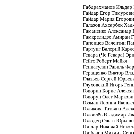
Габдрахманов Ильдар
Гайдар Егор Тимурови
Гайдар Мария Егоровн
Галазов Ахсарбек Хад
Гаманенко Александр 
Гамкрелидзе Амиран Г
Гапонцев Валентин Па
Гартунг Валерий Карл
Гевара (Че Гевара) Эр
Гейтс Роберт Майкл
Гениатулин Равиль Фа
Геращенко Виктор Вл
Глазьев Сергей Юрьев
Глуховский Игорь Ген
Говорин Борис Алекса
Говорун Олег Маркови
Гозман Леонид Яковле
Голикова Татьяна Алек
Головлёв Владимир Ив
Голодец Ольга Юрьевн
Гончар Николай Никол
Горбачев Михаил Серг