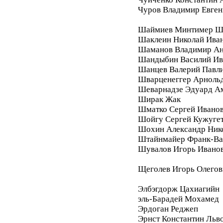
Чуров Владимир Евген
Шаймиев Минтимер Ш
Шаклеин Николай Ива
Шаманов Владимир Ан
Шандыбин Василий Ив
Шанцев Валерий Павл
Шварценеггер Арноль
Шеварнадзе Эдуард А
Ширак Жак
Шматко Сергей Ивано
Шойгу Сергей Кужуге
Шохин Александр Ник
Штайнмайер Франк-Ва
Шувалов Игорь Ивано
Щеголев Игорь Олегов
Элбэгдорж Цахиагийн
эль-Барадей Мохамед
Эрдоган Реджеп
Эрнст Константин Льв