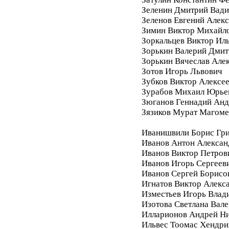
Зеленин Дмитрий Вад
Зеленов Евгений Алек
Зимин Виктор Михайл
Зоркальцев Виктор Ил
Зорькин Валерий Дмит
Зорькин Вячеслав Але
Зотов Игорь Львович
Зубков Виктор Алексе
Зурабов Михаил Юрье
Зюганов Геннадий Анд
Зязиков Мурат Магом
Иванишвили Борис Гри
Иванов Антон Алексан
Иванов Виктор Петров
Иванов Игорь Сергеев
Иванов Сергей Борисо
Игнатов Виктор Алекс
Изместьев Игорь Влад
Изотова Светлана Вале
Илларионов Андрей Ни
Ильвес Тоомас Хендри