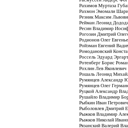
Рахимов Муртаза Губа
Рахмон Эмомали Шар
Резник Максим Львови
Рейман Леонид Додод
Ресин Владимир Иоси
Рогозин Дмитрий Олег
Родионов Олег Евгень
Ройзман Евгений Вади
Ромодановский Конста
Россель Эдуард Эргар
Ротенберг Борис Рома
Рохлин Лев Яковлевич
Рошаль Леонид Михай
Румянцев Александр 
Румянцев Олег Герман
Руцкой Александр Вла
Рушайло Владимир Бо
Рыбкин Иван Петрович
Рыболовлев Дмитрий Е
Рыжков Владимир Але
Рыжков Николай Иван
Рязанский Валерий Вл