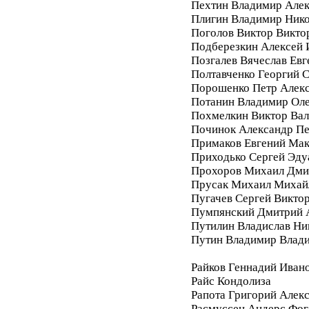
Пехтин Владимир Алек
Плигин Владимир Ник
Поголов Виктор Викто
Подберезкин Алексей 
Позгалев Вячеслав Евг
Полтавченко Георгий 
Порошенко Петр Алек
Потанин Владимир Ол
Похмелкин Виктор Вал
Починок Александр П
Примаков Евгений Ма
Приходько Сергей Эду
Прохоров Михаил Дми
Прусак Михаил Михай
Пугачев Сергей Викто
Пумпянский Дмитрий 
Путилин Владислав Ни
Путин Владимир Влад
Райков Геннадий Иван
Райс Кондолиза
Рапота Григорий Алек
Расмуссен Андерс Фог