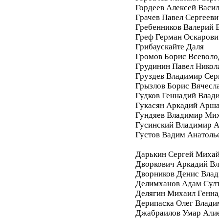
Гордеев Алексей Васи
Грачев Павел Сергееви
Гребенников Валерий 
Греф Герман Оскарови
Грибаускайте Даля
Громов Борис Всеволо
Грудинин Павел Никол
Груздев Владимир Сер
Грызлов Борис Вячесл
Гудков Геннадий Влад
Гукасян Аркадий Арш
Гундяев Владимир Ми
Гусинский Владимир А
Густов Вадим Анатоль
Дарькин Сергей Миха
Дворкович Аркадий В
Дворников Денис Вла
Делимханов Адам Сул
Делягин Михаил Генна
Дерипаска Олег Влади
Джабраилов Умар Али