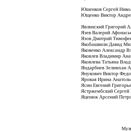
Юшенков Сергей Нико
Ющенко Виктор Андре
Явлинский Григорий А
Язев Валерий Афонась
Язов Дмитрий Тимофе
Якобашвили Давид Ми
Яковенко Александр В
Яковлев Владимир Ана
Яковлева Татьяна Вла
Яндарбиев Зелимхан 
Янукович Виктор Фед
Яровая Ирина Анатоль
Ясин Евгений Григорь
Ястржембский Сергей
Яценюк Арсений Петр
Муз