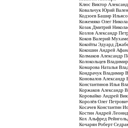
Клюс Виктор Алексан
Ковальчук Юрий Вале
Кодзоев Башир Ильясо
Кожемяко Олег Никола
Козак Дмитрий Никола
Козлов Александр Пет
Коков Валерий Мухам
Кокойты Эдуард Джаб
Кокошин Андрей Афан
Колмаков Александр П
Колокольцев Владимир
Комарова Наталья Вла
Кондрачук Владимир В
Коновалов Александр 
Константинов Илья Вл
Коржаков Александр В
Коровайко Андрей Вик
Королёв Олег Петрови
Косачев Константин И
Костин Андрей Леони
Кох Альфред Рейнголь
Кочарян Роберт Седра