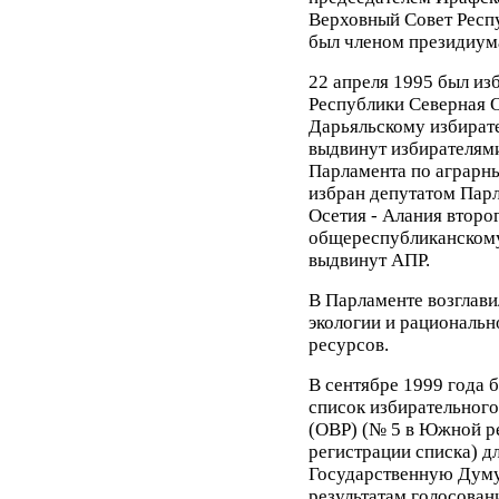
Верховный Совет Респу
был членом президиум
22 апреля 1995 был из
Республики Северная О
Дарьяльскому избират
выдвинут избирателями
Парламента по аграрны
избран депутатом Пар
Осетия - Алания второ
общереспубликанскому
выдвинут АПР.
В Парламенте возглави
экологии и рациональ
ресурсов.
В сентябре 1999 года
список избирательного
(ОВР) (№ 5 в Южной ре
регистрации списка) дл
Государственную Думу
результатам голосован