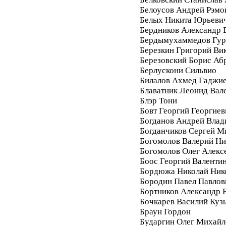
Белоусов Андрей Рэмо
Белых Никита Юрьеви
Бердников Александр 
Бердымухаммедов Гур
Березкин Григорий Ви
Березовский Борис Аб
Берлускони Сильвио
Билалов Ахмед Гаджи
Блаватник Леонид Вал
Блэр Тони
Бовт Георгий Георгиев
Богданов Андрей Вла
Богданчиков Сергей М
Богомолов Валерий Ни
Богомолов Олег Алекс
Боос Георгий Валенти
Бордюжа Николай Ник
Бородин Павел Павлов
Бортников Александр 
Бочкарев Василий Куз
Браун Гордон
Бударгин Олег Михайл