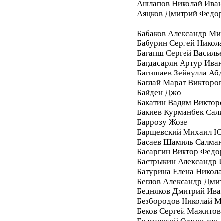
Ашлапов Николай Ива
Аяцков Дмитрий Федо
Бабаков Александр Ми
Бабурин Сергей Никол
Багапш Сергей Василь
Багдасарян Артур Ива
Багишаев Зейнулла Аб
Баглай Марат Викторо
Байден Джо
Бакатин Вадим Виктор
Бакиев Курманбек Сал
Баррозу Жозе
Барщевский Михаил Ю
Басаев Шамиль Салма
Басаргин Виктор Федо
Бастрыкин Александр 
Батурина Елена Никол
Беглов Александр Дми
Бедняков Дмитрий Ива
Безбородов Николай 
Беков Сергей Мажитов
Белковский Станислав