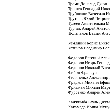
Трамп Дональд Джон
Трошев Геннадий Нико
Трубников Вячеслав И
Трутнев Юрий Петров
Тулеев Аман-гельды М
Турчак Андрей Анатол
Тюльпанов Вадим Аль
Уемлянин Борис Викто
Устинов Владимир Вас
Федоров Евгений Алек
Федоров Игорь Геннад
Федоров Николай Васи
Фийон Франсуа
Филипенко Александр 
Фрадков Михаил Ефим
Фридман Михаил Мара
Фурсенко Андрей Але
Хаджимба Рауль Джум
Хакамада Ирина Муцу