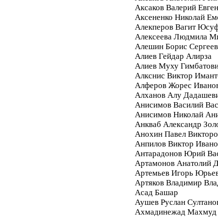
Аксаков Валерий Евге
Аксененко Николай Ем
Алекперов Вагит Юсу
Алексеева Людмила М
Алешин Борис Сергее
Алиев Гейдар Алирза
Алиев Муху Гимбатов
Алкснис Виктор Имант
Алферов Жорес Ивано
Алханов Алу Дадашев
Анисимов Василий Вас
Анисимов Николай Ан
Анкваб Александр Зол
Анохин Павел Викторо
Анпилов Виктор Ивано
Антарадонов Юрий Ва
Артамонов Анатолий 
Артемьев Игорь Юрье
Артяков Владимир Вл
Асад Башар
Аушев Руслан Султано
Ахмадинежад Махмуд