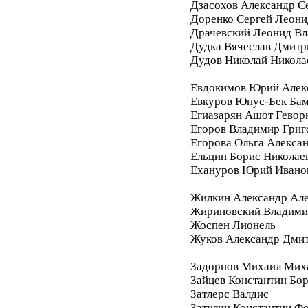
Дзасохов Александр С
Доренко Сергей Леони
Драчевский Леонид В
Дудка Вячеслав Дмитр
Дудов Николай Никола
Евдокимов Юрий Алек
Евкуров Юнус-Бек Бам
Егиазарян Ашот Гевор
Егоров Владимир Григ
Егорова Ольга Алекса
Ельцин Борис Николае
Ехануров Юрий Ивано
Жилкин Александр Ал
Жириновский Владими
Жоспен Лионель
Жуков Александр Дми
Задорнов Михаил Мих
Зайцев Константин Бо
Затлерс Валдис
Затулин Константин Ф