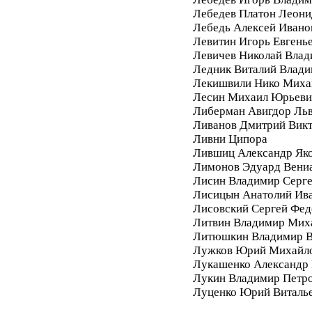
Лебедев Платон Леони
Лебедь Алексей Ивано
Левитин Игорь Евгень
Левичев Николай Вла
Ледник Виталий Влад
Лекишвили Нико Миха
Лесин Михаил Юрьеви
Либерман Авигдор Ль
Ливанов Дмитрий Вик
Ливни Ципора
Лившиц Александр Як
Лимонов Эдуард Вени
Лисин Владимир Серг
Лисицын Анатолий Ив
Лисовский Сергей Фе
Литвин Владимир Мих
Литюшкин Владимир В
Лужков Юрий Михайл
Лукашенко Александр 
Лукин Владимир Петр
Луценко Юрий Виталь