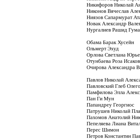
Никифоров Николай А
Никонов Вячеслав Але
Ниязов Сапармурат Ат
Новак Александр Вале
Нургалиев Рашид Гум
Обама Барак Хусейн
Ольмерт Эхуд
Орлова Светлана Юрье
Отунбаева Роза Исако
Очирова Александра В
Павлов Николай Алекс
Павловский Глеб Олег
Памфилова Элла Алекс
Пан Ги Мун
Папандреу Георгиос
Патрушев Николай Пл
Пахомов Анатолий Ник
Пепеляева Лиана Вита
Перес Шимон
Петров Константин Па