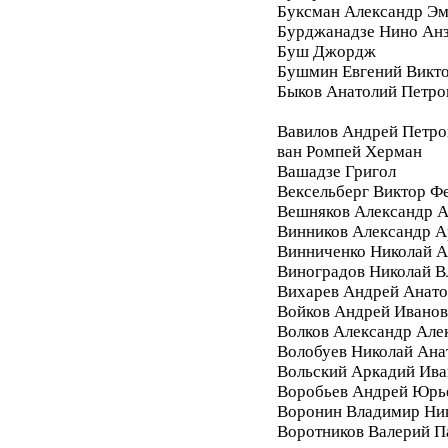
Буксман Александр Э
Бурджанадзе Нино Ан
Буш Джордж
Бушмин Евгений Викт
Быков Анатолий Петро
Вавилов Андрей Петро
ван Ромпей Херман
Вашадзе Григол
Вексельберг Виктор Ф
Вешняков Александр А
Винников Александр 
Винниченко Николай А
Виноградов Николай 
Вихарев Андрей Анато
Войков Андрей Ивано
Волков Александр Але
Волобуев Николай Ана
Вольский Аркадий Ива
Воробьев Андрей Юрь
Воронин Владимир Ни
Воротников Валерий П