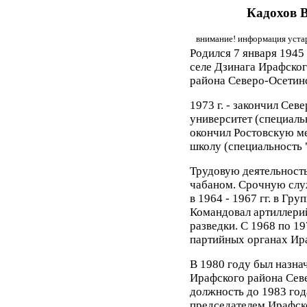
Кадохов 
внимание! информация устар
Родился 7 января 1945 
селе Дзинага Ирафско
района Северо-Осетин
1973 г. - закончил Се
университет (специальн
окончил Ростовскую 
школу (специальность 
Трудовую деятельность
чабаном. Срочную слу
в 1964 - 1967 гг. в Гр
Командовал артиллери
разведки. С 1968 по 1
партийных органах Ир
В 1980 году был назна
Ирафского района Севе
должность до 1983 года
председателем Ирафско