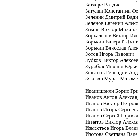
Затлерс Валдис
Затулин Константин Ф
Зеленин Дмитрий Вад
Зеленов Евгений Алек
Зимин Виктор Михайл
Зоркальцев Виктор Ил
Зорькин Валерий Дмит
Зорькин Вячеслав Але
Зотов Игорь Львович
Зубков Виктор Алексе
Зурабов Михаил Юрье
Зюганов Геннадий Анд
Зязиков Мурат Магом
Иванишвили Борис Гри
Иванов Антон Алексан
Иванов Виктор Петров
Иванов Игорь Сергеев
Иванов Сергей Борисо
Игнатов Виктор Алекс
Изместьев Игорь Влад
Изотова Светлана Вале