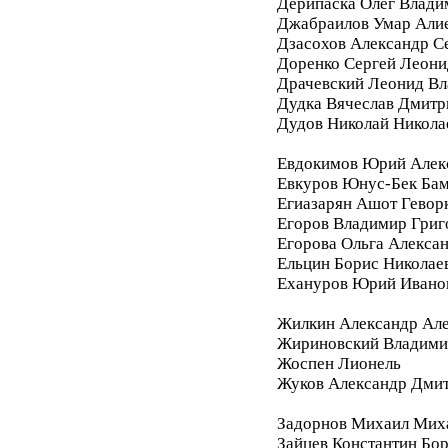
Дерипаска Олег Влади
Джабраилов Умар Али
Дзасохов Александр С
Доренко Сергей Леони
Драчевский Леонид В
Дудка Вячеслав Дмитр
Дудов Николай Никола
Евдокимов Юрий Алек
Евкуров Юнус-Бек Бам
Егиазарян Ашот Гевор
Егоров Владимир Григ
Егорова Ольга Алекса
Ельцин Борис Николае
Ехануров Юрий Ивано
Жилкин Александр Ал
Жириновский Владими
Жоспен Лионель
Жуков Александр Дми
Задорнов Михаил Мих
Зайцев Константин Бо