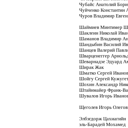
Чубайс Анатолий Бори
Чуйченко Константин 
Чуров Владимир Евген
Шаймиев Минтимер Ш
Шаклеин Николай Ива
Шаманов Владимир Ан
Шандыбин Василий Ив
Шанцев Валерий Павл
Шварценеггер Арноль
Шеварнадзе Эдуард А
Ширак Жак
Шматко Сергей Ивано
Шойгу Сергей Кужуге
Шохин Александр Ник
Штайнмайер Франк-Ва
Шувалов Игорь Ивано
Щеголев Игорь Олегов
Элбэгдорж Цахиагийн
эль-Барадей Мохамед