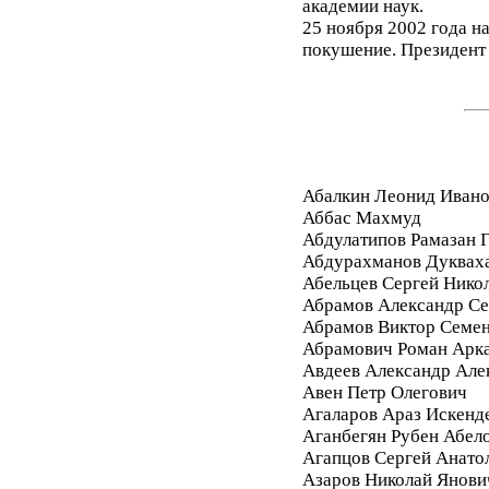
академии наук.
25 ноября 2002 года н
покушение. Президент 
Абалкин Леонид Иван
Аббас Махмуд
Абдулатипов Рамазан
Абдурахманов Дуквах
Абельцев Сергей Нико
Абрамов Александр Се
Абрамов Виктор Семе
Абрамович Роман Арк
Авдеев Александр Але
Авен Петр Олегович
Агаларов Араз Искенд
Аганбегян Рубен Абел
Агапцов Сергей Анато
Азаров Николай Янови