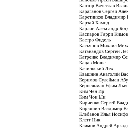
Кантор Вячеслав Влад
Караганов Сергей Але
Каретников Владимир
Карзай Хамид
Карлин Александр Бог
Каспаров Гарри Кимо
Кастро Фидель
Касьянов Михаил Мих
Катанандов Сергей Ле
Катренко Владимир С
Кацав Моше
Качиньский Лех
Квашнин Анатолий Ва
Керимов Сулейман Аб
Керпельман Ефим Льв
Ким Чен Ир
Ким Чон Ын
Кириенко Сергей Влад
Кирюшин Владимир Ва
Клебанов Илья Иосиф
Клегг Ник
Климов Андрей Аркад