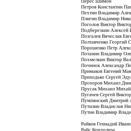
Перес Шимон
Петров Константин Па
Пехтин Владимир Алек
Плигин Владимир Ник
Поголов Виктор Викто
Подберезкин Алексей 
Позгалев Вячеслав Евг
Полтавченко Георгий 
Порошенко Петр Алек
Потанин Владимир Ол
Похмелкин Виктор Вал
Починок Александр П
Примаков Евгений Ма
Приходько Сергей Эду
Прохоров Михаил Дми
Прусак Михаил Михай
Пугачев Сергей Викто
Пумпянский Дмитрий 
Путилин Владислав Ни
Путин Владимир Влад
Райков Геннадий Иван
Райс Кондолиза