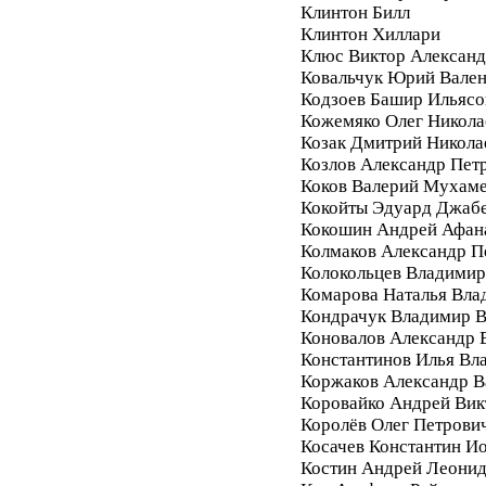
Клинтон Билл
Клинтон Хиллари
Клюс Виктор Алексан
Ковальчук Юрий Вале
Кодзоев Башир Ильясо
Кожемяко Олег Никола
Козак Дмитрий Никола
Козлов Александр Пет
Коков Валерий Мухам
Кокойты Эдуард Джаб
Кокошин Андрей Афан
Колмаков Александр П
Колокольцев Владимир
Комарова Наталья Вла
Кондрачук Владимир В
Коновалов Александр 
Константинов Илья Вл
Коржаков Александр В
Коровайко Андрей Вик
Королёв Олег Петрови
Косачев Константин И
Костин Андрей Леони