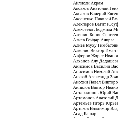
Айлисли Акрам
Аксаков Анатолий Ген
Аксаков Валерий Евге
Аксененко Николай Ем
Алекперов Вагит Юсу
Алексеева Людмила М
Алешин Борис Сергее
Алиев Гейдар Алирза
Алиев Муху Гимбатов
Алкснис Виктор Имант
Алферов Жорес Ивано
Алханов Алу Дадашев
Анисимов Василий Вас
Анисимов Николай Ан
Анкваб Александр Зол
Анохин Павел Викторо
Анпилов Виктор Ивано
Антарадонов Юрий Ва
Артамонов Анатолий 
Артемьев Игорь Юрье
Артяков Владимир Вл
Асад Башар