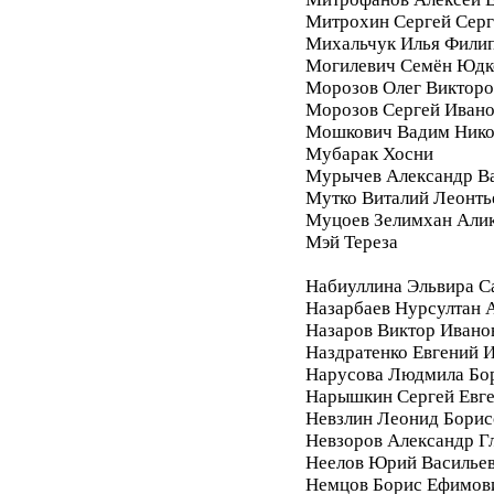
Митрохин Сергей Серг
Михальчук Илья Фили
Могилевич Семён Юдк
Морозов Олег Викторо
Морозов Сергей Иван
Мошкович Вадим Нико
Мубарак Хосни
Мурычев Александр В
Мутко Виталий Леонть
Муцоев Зелимхан Али
Мэй Тереза
Набиуллина Эльвира С
Назарбаев Нурсултан 
Назаров Виктор Ивано
Наздратенко Евгений 
Нарусова Людмила Бо
Нарышкин Сергей Евг
Невзлин Леонид Борис
Невзоров Александр Г
Неелов Юрий Василье
Немцов Борис Ефимов