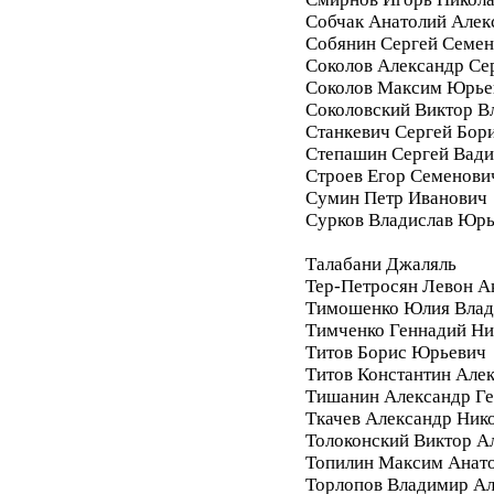
Собчак Анатолий Алек
Собянин Сергей Семе
Соколов Александр Се
Соколов Максим Юрье
Соколовский Виктор В
Станкевич Сергей Бор
Степашин Сергей Вад
Строев Егор Семенови
Сумин Петр Иванович
Сурков Владислав Юр
Талабани Джаляль
Тер-Петросян Левон А
Тимошенко Юлия Влад
Тимченко Геннадий Ни
Титов Борис Юрьевич
Титов Константин Але
Тишанин Александр Ге
Ткачев Александр Ник
Толоконский Виктор А
Топилин Максим Анат
Торлопов Владимир А