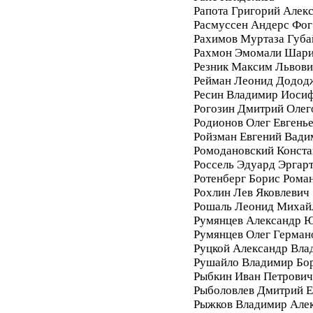
Рапота Григорий Алек
Расмуссен Андерс Фог
Рахимов Муртаза Губа
Рахмон Эмомали Шар
Резник Максим Львови
Рейман Леонид Додод
Ресин Владимир Иоси
Рогозин Дмитрий Олег
Родионов Олег Евгень
Ройзман Евгений Вади
Ромодановский Конста
Россель Эдуард Эргар
Ротенберг Борис Рома
Рохлин Лев Яковлевич
Рошаль Леонид Михай
Румянцев Александр 
Румянцев Олег Герман
Руцкой Александр Вла
Рушайло Владимир Бо
Рыбкин Иван Петрович
Рыболовлев Дмитрий Е
Рыжков Владимир Але