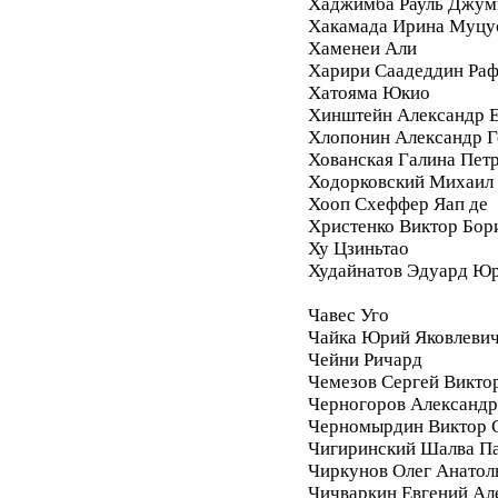
Хаджимба Рауль Джум
Хакамада Ирина Муцу
Хаменеи Али
Харири Саадеддин Ра
Хатояма Юкио
Хинштейн Александр Е
Хлопонин Александр Г
Хованская Галина Пет
Ходорковский Михаил
Хооп Схеффер Яап де
Христенко Виктор Бор
Ху Цзиньтао
Худайнатов Эдуард Ю
Чавес Уго
Чайка Юрий Яковлеви
Чейни Ричард
Чемезов Сергей Викто
Черногоров Александ
Черномырдин Виктор 
Чигиринский Шалва П
Чиркунов Олег Анатол
Чичваркин Евгений Ал