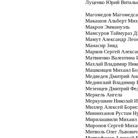
Луценко Юрий Виталь
Магомедов Магомедса
Макашов Альберт Мих
Макрон Эммануэль
Мамсуров Таймураз Д
Мамут Александр Лео
Манасир Зияд
Марков Сергей Алекса
Матвиенко Валентина 
Махлай Владимир Ник
Машковцев Михаил Бо
Медведев Дмитрий Ан
Мединский Владимир 
Мезенцев Дмитрий Фе
Меркель Ангела
Меркушкин Николай И
Миллер Алексей Бори
Минниханов Рустам Н
Мирилашвили Михаил
Миронов Сергей Миха
Митволь Олег Львович
Митрофанов Алексей 