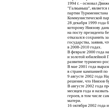
1994 г. - основал Дви
"Галкыныш", является
партии Туркменистана 
Коммунистической пар
28 декабря 1999 года б
которому Ниязову дан
на посту президента б
отказался сохранить з
государства, заявив, ч
в 2008-2010 годах.
В феврале 2000 года 
и золотой юбилейной П
развитие туркмено-ро
В мае 2001 года выра
в стране кампанией по
9 августе 2002 года Н
решение, что Ниязов б
В августе 2002 года п
месяцев года и назват
героев, в том числе са
матери.
16 октября 2002 года