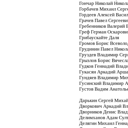
Гончар Николай Никол
Горбачев Михаил Серг
Гордеев Алексей Васи
Грачев Павел Сергееви
Гребенников Валерий 
Греф Герман Оскарови
Грибаускайте Даля
Громов Борис Всеволо
Грудинин Павел Никол
Груздев Владимир Сер
Грызлов Борис Вячесл
Гудков Геннадий Влад
Гукасян Аркадий Арш
Гундяев Владимир Ми
Гусинский Владимир А
Густов Вадим Анатоль
Дарькин Сергей Миха
Дворкович Аркадий В
Дворников Денис Вла
Делимханов Адам Сул
Делягин Михаил Генна