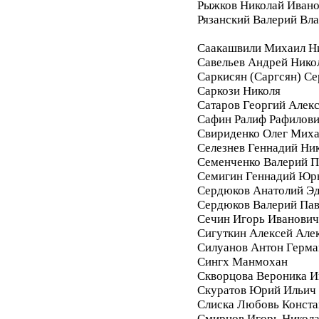
Рыжков Николай Иван
Рязанский Валерий Вл
Саакашвили Михаил Н
Савельев Андрей Нико
Саркисян (Саргсян) С
Саркози Николя
Сатаров Георгий Алек
Сафин Ралиф Рафилов
Свириденко Олег Мих
Селезнев Геннадий Ни
Семенченко Валерий П
Семигин Геннадий Юр
Сердюков Анатолий Э
Сердюков Валерий Па
Сечин Игорь Иванович
Сигуткин Алексей Але
Силуанов Антон Герма
Сингх Манмохан
Скворцова Вероника И
Скуратов Юрий Ильич
Слиска Любовь Конста
Смирнов Игорь Никол