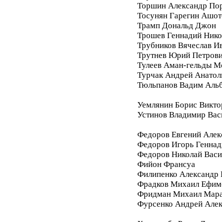
Торшин Александр По
Тосунян Гарегин Ашот
Трамп Дональд Джон
Трошев Геннадий Нико
Трубников Вячеслав И
Трутнев Юрий Петров
Тулеев Аман-гельды М
Турчак Андрей Анатол
Тюльпанов Вадим Аль
Уемлянин Борис Викто
Устинов Владимир Вас
Федоров Евгений Алек
Федоров Игорь Геннад
Федоров Николай Васи
Фийон Франсуа
Филипенко Александр 
Фрадков Михаил Ефим
Фридман Михаил Мара
Фурсенко Андрей Але