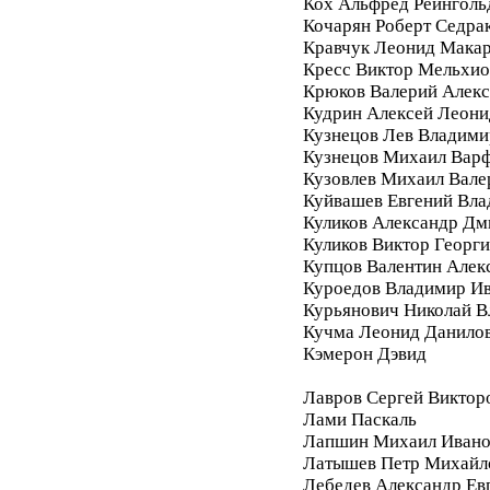
Кох Альфред Рейнголь
Кочарян Роберт Седра
Кравчук Леонид Мака
Кресс Виктор Мельхи
Крюков Валерий Алек
Кудрин Алексей Леони
Кузнецов Лев Владими
Кузнецов Михаил Вар
Кузовлев Михаил Вале
Куйвашев Евгений Вл
Куликов Александр Дм
Куликов Виктор Георг
Купцов Валентин Алек
Куроедов Владимир И
Курьянович Николай 
Кучма Леонид Данило
Кэмерон Дэвид
Лавров Сергей Виктор
Лами Паскаль
Лапшин Михаил Ивано
Латышев Петр Михайл
Лебедев Александр Ев