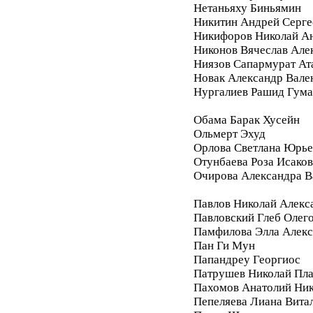
Нетаньяху Биньямин
Никитин Андрей Серге
Никифоров Николай А
Никонов Вячеслав Але
Ниязов Сапармурат Ат
Новак Александр Вале
Нургалиев Рашид Гум
Обама Барак Хусейн
Ольмерт Эхуд
Орлова Светлана Юрье
Отунбаева Роза Исако
Очирова Александра В
Павлов Николай Алекс
Павловский Глеб Олег
Памфилова Элла Алекс
Пан Ги Мун
Папандреу Георгиос
Патрушев Николай Пл
Пахомов Анатолий Ник
Пепеляева Лиана Вита