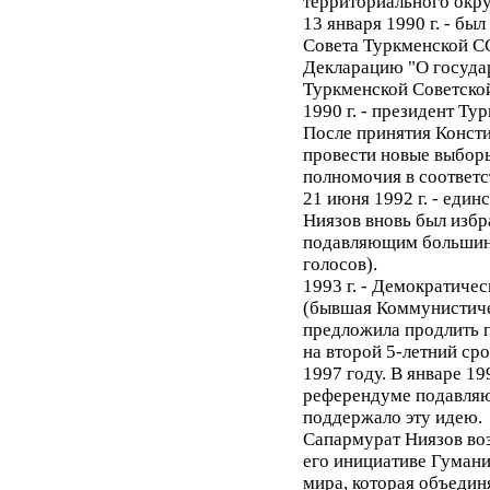
территориального окру
13 января 1990 г. - бы
Совета Туркменской СС
Декларацию "О госуда
Туркменской Советско
1990 г. - президент Ту
После принятия Конст
провести новые выборы
полномочия в соответс
21 июня 1992 г. - еди
Ниязов вновь был избр
подавляющим большинс
голосов).
1993 г. - Демократиче
(бывшая Коммунистиче
предложила продлить 
на второй 5-летний ср
1997 году. В январе 1
референдуме подавляю
поддержало эту идею.
Сапармурат Ниязов воз
его инициативе Гуман
мира, которая объедин