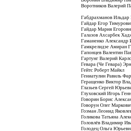
Воротников Валерий П
Габдрахманов Ильдар
Гайдар Егор Тимурови
Гайдар Мария Егоровн
Галазов Ахсарбек Хад
Гаманенко Александр 
Гамкрелидзе Амиран Г
Гапонцев Валентин Па
Гартунг Валерий Карл
Гевара (Че Гевара) Эр
Гейтс Роберт Майкл
Гениатулин Равиль Фа
Геращенко Виктор Вл
Глазьев Сергей Юрьев
Глуховский Игорь Ген
Говорин Борис Алекса
Говорун Олег Маркови
Гозман Леонид Яковле
Голикова Татьяна Алек
Головлёв Владимир Ив
Голодец Ольга Юрьевн