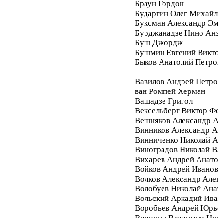
Браун Гордон
Бударгин Олег Михайл
Буксман Александр Э
Бурджанадзе Нино Ан
Буш Джордж
Бушмин Евгений Викт
Быков Анатолий Петро
Вавилов Андрей Петро
ван Ромпей Херман
Вашадзе Григол
Вексельберг Виктор Ф
Вешняков Александр А
Винников Александр 
Винниченко Николай А
Виноградов Николай 
Вихарев Андрей Анато
Войков Андрей Ивано
Волков Александр Але
Волобуев Николай Ана
Вольский Аркадий Ива
Воробьев Андрей Юрь
Воронин Владимир Ни