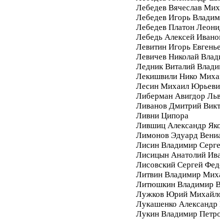
Лебедев Вячеслав Мих
Лебедев Игорь Влади
Лебедев Платон Леони
Лебедь Алексей Ивано
Левитин Игорь Евгень
Левичев Николай Вла
Ледник Виталий Влад
Лекишвили Нико Миха
Лесин Михаил Юрьеви
Либерман Авигдор Ль
Ливанов Дмитрий Вик
Ливни Ципора
Лившиц Александр Як
Лимонов Эдуард Вени
Лисин Владимир Серг
Лисицын Анатолий Ив
Лисовский Сергей Фе
Литвин Владимир Мих
Литюшкин Владимир В
Лужков Юрий Михайл
Лукашенко Александр 
Лукин Владимир Петр