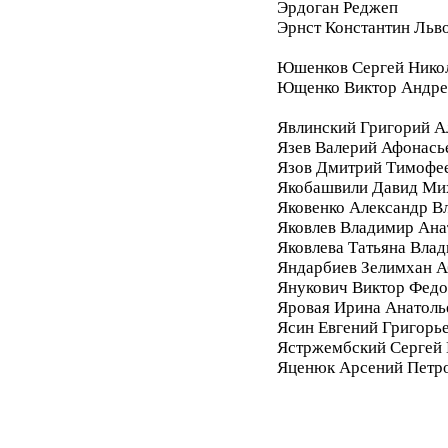
Эрдоган Реджеп
Эрнст Константин Льв
Юшенков Сергей Нико
Ющенко Виктор Андре
Явлинский Григорий А
Язев Валерий Афонась
Язов Дмитрий Тимофе
Якобашвили Давид Ми
Яковенко Александр В
Яковлев Владимир Ана
Яковлева Татьяна Вла
Яндарбиев Зелимхан 
Янукович Виктор Фед
Яровая Ирина Анатоль
Ясин Евгений Григорь
Ястржембский Сергей
Яценюк Арсений Петр