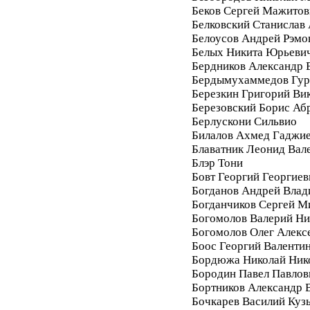
Беков Сергей Мажитов
Белковский Станислав
Белоусов Андрей Рэмо
Белых Никита Юрьеви
Бердников Александр 
Бердымухаммедов Гур
Березкин Григорий Ви
Березовский Борис Аб
Берлускони Сильвио
Билалов Ахмед Гаджи
Блаватник Леонид Вал
Блэр Тони
Бовт Георгий Георгиев
Богданов Андрей Вла
Богданчиков Сергей М
Богомолов Валерий Ни
Богомолов Олег Алекс
Боос Георгий Валенти
Бордюжа Николай Ник
Бородин Павел Павлов
Бортников Александр 
Бочкарев Василий Куз