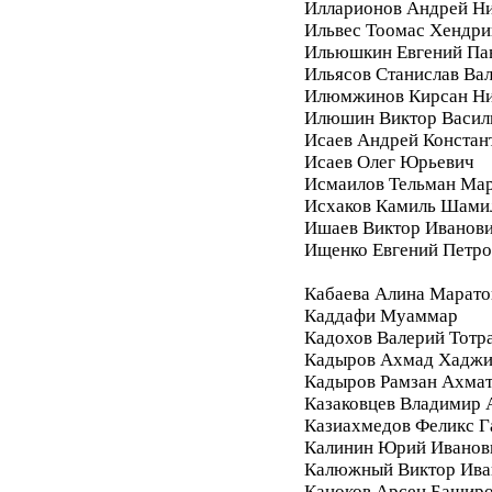
Илларионов Андрей Ни
Ильвес Тоомас Хендри
Ильюшкин Евгений Па
Ильясов Станислав Ва
Илюмжинов Кирсан Ни
Илюшин Виктор Васил
Исаев Андрей Констан
Исаев Олег Юрьевич
Исмаилов Тельман Ма
Исхаков Камиль Шами
Ишаев Виктор Иванов
Ищенко Евгений Петро
Кабаева Алина Марато
Каддафи Муаммар
Кадохов Валерий Тотр
Кадыров Ахмад Хадж
Кадыров Рамзан Ахма
Казаковцев Владимир 
Казиахмедов Феликс 
Калинин Юрий Иванов
Калюжный Виктор Ива
Каноков Арсен Башир