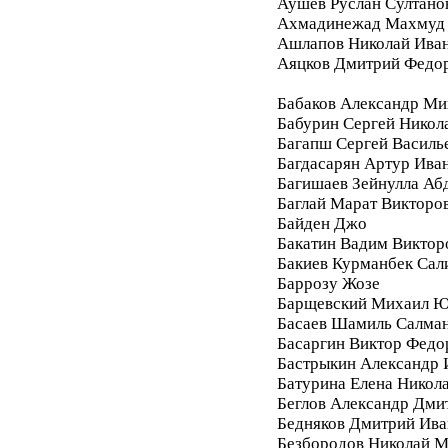
Аушев Руслан Султано
Ахмадинежад Махмуд
Ашлапов Николай Ива
Аяцков Дмитрий Федо
Бабаков Александр Ми
Бабурин Сергей Никол
Багапш Сергей Василь
Багдасарян Артур Ива
Багишаев Зейнулла Аб
Баглай Марат Викторо
Байден Джо
Бакатин Вадим Виктор
Бакиев Курманбек Сал
Баррозу Жозе
Барщевский Михаил Ю
Басаев Шамиль Салма
Басаргин Виктор Федо
Бастрыкин Александр 
Батурина Елена Никол
Беглов Александр Дми
Бедняков Дмитрий Ива
Безбородов Николай 