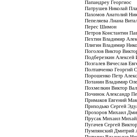
Папандреу Георгиос
Патрушев Николай Пл
Пахомов Анатолий Ник
Пепеляева Лиана Вита
Перес Шимон
Петров Константин Па
Пехтин Владимир Алек
Плигин Владимир Ник
Поголов Виктор Викто
Подберезкин Алексей 
Позгалев Вячеслав Евг
Полтавченко Георгий 
Порошенко Петр Алек
Потанин Владимир Ол
Похмелкин Виктор Вал
Починок Александр П
Примаков Евгений Ма
Приходько Сергей Эду
Прохоров Михаил Дми
Прусак Михаил Михай
Пугачев Сергей Викто
Пумпянский Дмитрий 
Путилин Владислав Ни