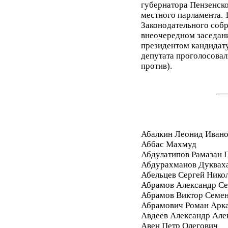
губернатора Пензенско
местного парламента. 1
Законодательного собр
внеочередном заседан
президентом кандидату
депутата проголосовали
против).
Абалкин Леонид Иван
Аббас Махмуд
Абдулатипов Рамазан
Абдурахманов Дуквах
Абельцев Сергей Нико
Абрамов Александр Се
Абрамов Виктор Семе
Абрамович Роман Арк
Авдеев Александр Але
Авен Петр Олегович