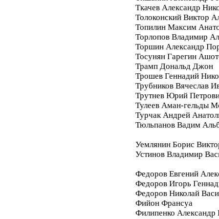
Ткачев Александр Ник
Толоконский Виктор А
Топилин Максим Анат
Торлопов Владимир А
Торшин Александр По
Тосунян Гарегин Ашот
Трамп Дональд Джон
Трошев Геннадий Нико
Трубников Вячеслав И
Трутнев Юрий Петров
Тулеев Аман-гельды М
Турчак Андрей Анатол
Тюльпанов Вадим Аль
Уемлянин Борис Викто
Устинов Владимир Вас
Федоров Евгений Алек
Федоров Игорь Геннад
Федоров Николай Васи
Фийон Франсуа
Филипенко Александр 