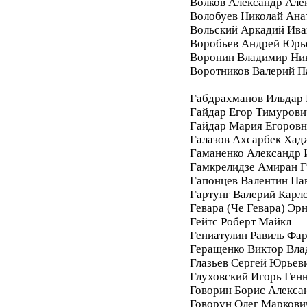
Волков Александр Але
Волобуев Николай Ана
Вольский Аркадий Ива
Воробьев Андрей Юрь
Воронин Владимир Ни
Воротников Валерий П
Габдрахманов Ильдар
Гайдар Егор Тимурови
Гайдар Мария Егоровн
Галазов Ахсарбек Хад
Гаманенко Александр 
Гамкрелидзе Амиран Г
Гапонцев Валентин Па
Гартунг Валерий Карл
Гевара (Че Гевара) Эр
Гейтс Роберт Майкл
Гениатулин Равиль Фа
Геращенко Виктор Вл
Глазьев Сергей Юрьев
Глуховский Игорь Ген
Говорин Борис Алекса
Говорун Олег Маркови