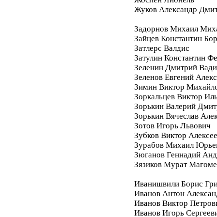
Жуков Александр Дми
Задорнов Михаил Мих
Зайцев Константин Бо
Затлерс Валдис
Затулин Константин Ф
Зеленин Дмитрий Вад
Зеленов Евгений Алек
Зимин Виктор Михайл
Зоркальцев Виктор Ил
Зорькин Валерий Дмит
Зорькин Вячеслав Але
Зотов Игорь Львович
Зубков Виктор Алексе
Зурабов Михаил Юрье
Зюганов Геннадий Анд
Зязиков Мурат Магом
Иванишвили Борис Гри
Иванов Антон Алексан
Иванов Виктор Петров
Иванов Игорь Сергеев