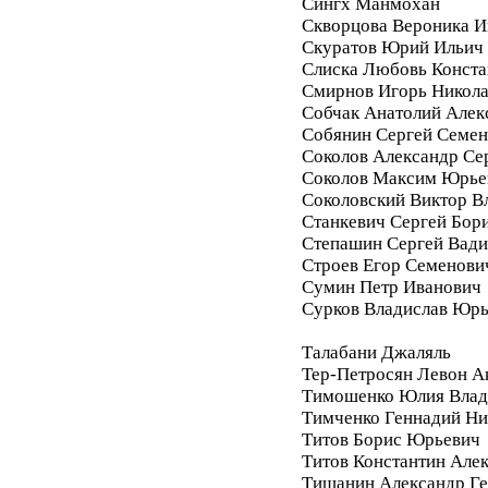
Сингх Манмохан
Скворцова Вероника И
Скуратов Юрий Ильич
Слиска Любовь Конста
Смирнов Игорь Никол
Собчак Анатолий Алек
Собянин Сергей Семе
Соколов Александр Се
Соколов Максим Юрье
Соколовский Виктор В
Станкевич Сергей Бор
Степашин Сергей Вад
Строев Егор Семенови
Сумин Петр Иванович
Сурков Владислав Юр
Талабани Джаляль
Тер-Петросян Левон А
Тимошенко Юлия Влад
Тимченко Геннадий Ни
Титов Борис Юрьевич
Титов Константин Але
Тишанин Александр Ге