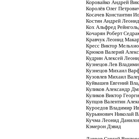
Коровайко Андрей Вик
Королёв Олег Петрови
Косачев Константин И
Костин Андрей Леони
Кох Альфред Рейнголь
Кочарян Роберт Седра
Кравчук Леонид Мака
Кресс Виктор Мельхи
Крюков Валерий Алек
Кудрин Алексей Леони
Кузнецов Лев Владими
Кузнецов Михаил Вар
Кузовлев Михаил Вале
Куйвашев Евгений Вл
Куликов Александр Дм
Куликов Виктор Георг
Купцов Валентин Алек
Куроедов Владимир И
Курьянович Николай 
Кучма Леонид Данило
Кэмерон Дэвид
Лавров Сергей Виктор