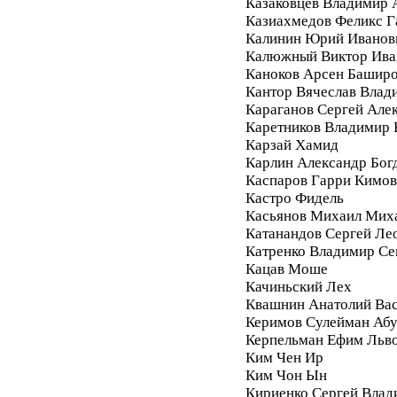
Казаковцев Владимир 
Казиахмедов Феликс 
Калинин Юрий Иванов
Калюжный Виктор Ива
Каноков Арсен Башир
Кантор Вячеслав Влад
Караганов Сергей Але
Каретников Владимир
Карзай Хамид
Карлин Александр Бог
Каспаров Гарри Кимо
Кастро Фидель
Касьянов Михаил Мих
Катанандов Сергей Ле
Катренко Владимир С
Кацав Моше
Качиньский Лех
Квашнин Анатолий Ва
Керимов Сулейман Аб
Керпельман Ефим Льв
Ким Чен Ир
Ким Чон Ын
Кириенко Сергей Влад