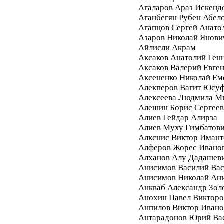
Агаларов Араз Искенд
Аганбегян Рубен Абел
Агапцов Сергей Анато
Азаров Николай Янови
Айлисли Акрам
Аксаков Анатолий Ген
Аксаков Валерий Евге
Аксененко Николай Ем
Алекперов Вагит Юсу
Алексеева Людмила М
Алешин Борис Сергее
Алиев Гейдар Алирза
Алиев Муху Гимбатов
Алкснис Виктор Имант
Алферов Жорес Ивано
Алханов Алу Дадашев
Анисимов Василий Вас
Анисимов Николай Ан
Анкваб Александр Зол
Анохин Павел Викторо
Анпилов Виктор Ивано
Антарадонов Юрий Ва