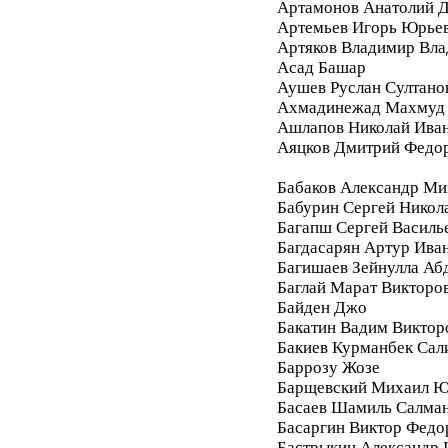
Артамонов Анатолий 
Артемьев Игорь Юрье
Артяков Владимир Вл
Асад Башар
Аушев Руслан Султано
Ахмадинежад Махмуд
Ашлапов Николай Ива
Аяцков Дмитрий Федо
Бабаков Александр Ми
Бабурин Сергей Никол
Багапш Сергей Василь
Багдасарян Артур Ива
Багишаев Зейнулла Аб
Баглай Марат Викторо
Байден Джо
Бакатин Вадим Виктор
Бакиев Курманбек Сал
Баррозу Жозе
Барщевский Михаил Ю
Басаев Шамиль Салма
Басаргин Виктор Федо
Бастрыкин Александр 