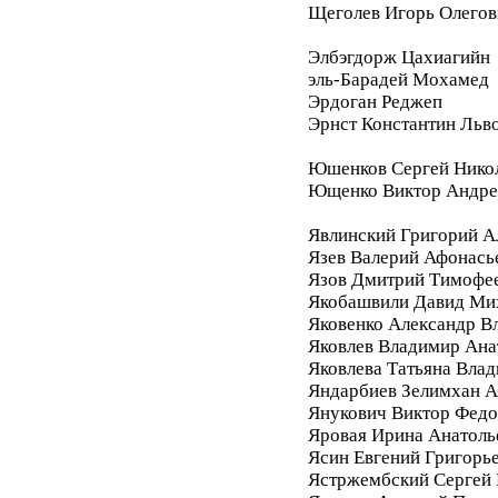
Щеголев Игорь Олегов
Элбэгдорж Цахиагийн
эль-Барадей Мохамед
Эрдоган Реджеп
Эрнст Константин Льв
Юшенков Сергей Нико
Ющенко Виктор Андре
Явлинский Григорий А
Язев Валерий Афонась
Язов Дмитрий Тимофе
Якобашвили Давид Ми
Яковенко Александр В
Яковлев Владимир Ана
Яковлева Татьяна Вла
Яндарбиев Зелимхан 
Янукович Виктор Фед
Яровая Ирина Анатоль
Ясин Евгений Григорь
Ястржембский Сергей