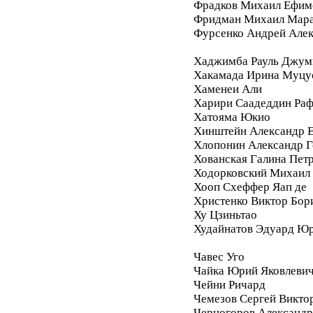
Фрадков Михаил Ефим
Фридман Михаил Мара
Фурсенко Андрей Але
Хаджимба Рауль Джум
Хакамада Ирина Муцу
Хаменеи Али
Харири Саадеддин Ра
Хатояма Юкио
Хинштейн Александр Е
Хлопонин Александр Г
Хованская Галина Пет
Ходорковский Михаил
Хооп Схеффер Яап де
Христенко Виктор Бор
Ху Цзиньтао
Худайнатов Эдуард Ю
Чавес Уго
Чайка Юрий Яковлеви
Чейни Ричард
Чемезов Сергей Викто
Черногоров Александ