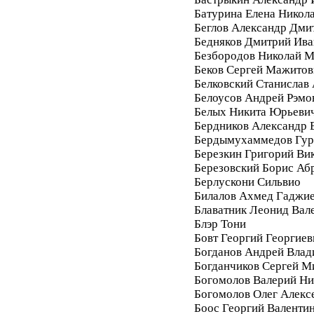
Батурина Елена Никол
Беглов Александр Дми
Бедняков Дмитрий Ива
Безбородов Николай 
Беков Сергей Мажитов
Белковский Станислав
Белоусов Андрей Рэмо
Белых Никита Юрьеви
Бердников Александр 
Бердымухаммедов Гур
Березкин Григорий Ви
Березовский Борис Аб
Берлускони Сильвио
Билалов Ахмед Гаджи
Блаватник Леонид Вал
Блэр Тони
Бовт Георгий Георгиев
Богданов Андрей Вла
Богданчиков Сергей М
Богомолов Валерий Ни
Богомолов Олег Алекс
Боос Георгий Валенти