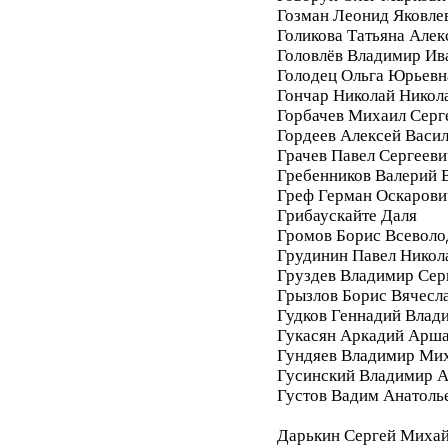
Гозман Леонид Яковле
Голикова Татьяна Алек
Головлёв Владимир Ив
Голодец Ольга Юрьевн
Гончар Николай Никол
Горбачев Михаил Серг
Гордеев Алексей Васи
Грачев Павел Сергееви
Гребенников Валерий 
Греф Герман Оскарови
Грибаускайте Даля
Громов Борис Всеволо
Грудинин Павел Никол
Груздев Владимир Сер
Грызлов Борис Вячесл
Гудков Геннадий Влад
Гукасян Аркадий Арш
Гундяев Владимир Ми
Гусинский Владимир А
Густов Вадим Анатоль
Дарькин Сергей Миха