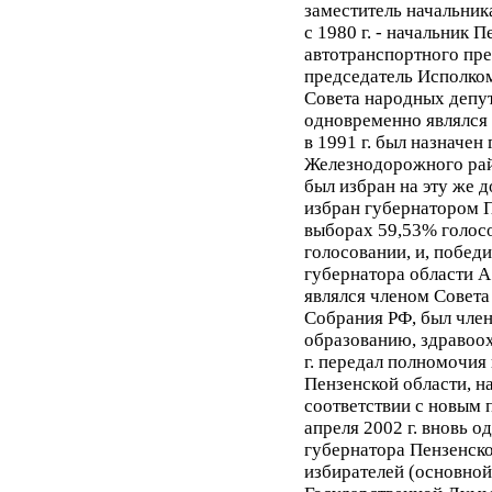
заместитель начальник
с 1980 г. - начальник 
автотранспортного пред
председатель Исполко
Совета народных депута
одновременно являлся 
в 1991 г. был назначен
Железнодорожного район
был избран на эту же д
избран губернатором П
выборах 59,53% голосо
голосовании, и, побед
губернатора области А.
являлся членом Совет
Собрания РФ, был член
образованию, здравоох
г. передал полномочия
Пензенской области, н
соответствии с новым 
апреля 2002 г. вновь 
губернатора Пензенско
избирателей (основной