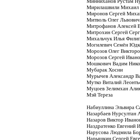
Минниханов Рустам Н
Мирилашвили Михаил
Миронов Сергей Миха
Митволь Олег Львович
Митрофанов Алексей 
Митрохин Сергей Серг
Михальчук Илья Фили
Могилевич Семён Юдк
Морозов Олег Викторо
Морозов Сергей Иван
Мошкович Вадим Нико
Мубарак Хосни
Мурычев Александр В
Мутко Виталий Леонть
Муцоев Зелимхан Али
Мэй Тереза
Набиуллина Эльвира С
Назарбаев Нурсултан 
Назаров Виктор Ивано
Наздратенко Евгений 
Нарусова Людмила Бо
Нарышкин Сергей Евг