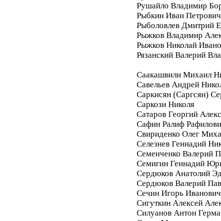
Рушайло Владимир Бо
Рыбкин Иван Петрович
Рыболовлев Дмитрий Е
Рыжков Владимир Але
Рыжков Николай Иван
Рязанский Валерий Вл
Саакашвили Михаил Н
Савельев Андрей Нико
Саркисян (Саргсян) С
Саркози Николя
Сатаров Георгий Алек
Сафин Ралиф Рафилов
Свириденко Олег Мих
Селезнев Геннадий Ни
Семенченко Валерий П
Семигин Геннадий Юр
Сердюков Анатолий Э
Сердюков Валерий Па
Сечин Игорь Иванович
Сигуткин Алексей Але
Силуанов Антон Герма