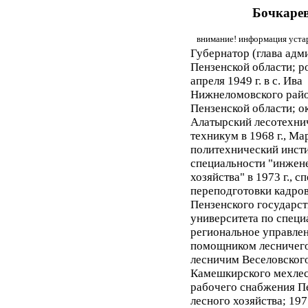
Бочкаре
внимание! информация устар
Губернатор (глава адм
Пензенской области; р
апреля 1949 г. в с. Ива
Нижнеломовского рай
Пензенской области; о
Алатырский лесотехни
техникум в 1968 г., М
политехнический инсти
специальности "инжен
хозяйства" в 1973 г., с
переподготовки кадро
Пензенского государст
университета по специ
региональное управлени
помощником лесничего
лесничим Веселовского
Камешкирского мехлес
рабочего снабжения П
лесного хозяйства; 197