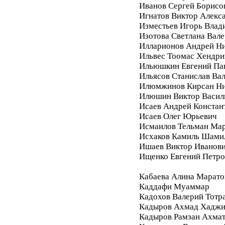
Иванов Сергей Борисо
Игнатов Виктор Алекс
Изместьев Игорь Влад
Изотова Светлана Вале
Илларионов Андрей Ни
Ильвес Тоомас Хендри
Ильюшкин Евгений Па
Ильясов Станислав Ва
Илюмжинов Кирсан Ни
Илюшин Виктор Васил
Исаев Андрей Констан
Исаев Олег Юрьевич
Исмаилов Тельман Ма
Исхаков Камиль Шами
Ишаев Виктор Иванов
Ищенко Евгений Петро
Кабаева Алина Марато
Каддафи Муаммар
Кадохов Валерий Тотр
Кадыров Ахмад Хадж
Кадыров Рамзан Ахма