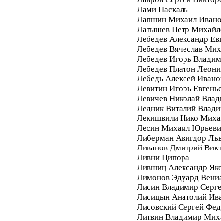
Лами Паскаль
Лапшин Михаил Ивано
Латышев Петр Михайл
Лебедев Александр Ев
Лебедев Вячеслав Мих
Лебедев Игорь Влади
Лебедев Платон Леони
Лебедь Алексей Ивано
Левитин Игорь Евгень
Левичев Николай Вла
Ледник Виталий Влад
Лекишвили Нико Миха
Лесин Михаил Юрьеви
Либерман Авигдор Ль
Ливанов Дмитрий Вик
Ливни Ципора
Лившиц Александр Як
Лимонов Эдуард Вени
Лисин Владимир Серг
Лисицын Анатолий Ив
Лисовский Сергей Фе
Литвин Владимир Мих