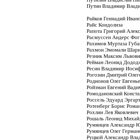
Путин Владимир Влад
Райков Геннадий Иван
Райс Кондолиза
Рапота Григорий Алек
Расмуссен Андерс Фог
Рахимов Муртаза Губа
Рахмон Эмомали Шар
Резник Максим Львови
Рейман Леонид Додод
Ресин Владимир Иоси
Рогозин Дмитрий Олег
Родионов Олег Евгень
Ройзман Евгений Вади
Ромодановский Конста
Россель Эдуард Эргар
Ротенберг Борис Рома
Рохлин Лев Яковлевич
Рошаль Леонид Михай
Румянцев Александр 
Румянцев Олег Герман
Руцкой Александр Вла