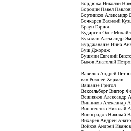
Бордюжа Николай Ник
Бородин Павел Павлов
Бортников Александр 
Бочкарев Василий Куз
Браун Гордон
Бударгин Олег Михайл
Буксман Александр Э
Бурджанадзе Нино Ан
Буш Джордж
Бушмин Евгений Викт
Быков Анатолий Петро
Вавилов Андрей Петро
ван Ромпей Херман
Вашадзе Григол
Вексельберг Виктор Ф
Вешняков Александр А
Винников Александр 
Винниченко Николай А
Виноградов Николай 
Вихарев Андрей Анато
Войков Андрей Ивано