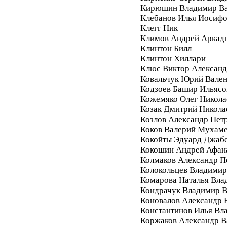
Кирюшин Владимир Ва
Клебанов Илья Иосиф
Клегг Ник
Климов Андрей Аркад
Клинтон Билл
Клинтон Хиллари
Клюс Виктор Алексан
Ковальчук Юрий Вале
Кодзоев Башир Ильясо
Кожемяко Олег Никола
Козак Дмитрий Никола
Козлов Александр Пет
Коков Валерий Мухам
Кокойты Эдуард Джаб
Кокошин Андрей Афан
Колмаков Александр П
Колокольцев Владимир
Комарова Наталья Вла
Кондрачук Владимир В
Коновалов Александр 
Константинов Илья Вл
Коржаков Александр В