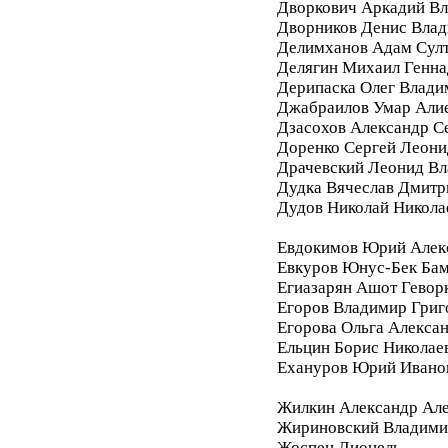
Дворкович Аркадий В
Дворников Денис Вла
Делимханов Адам Сул
Делягин Михаил Генна
Дерипаска Олег Влади
Джабраилов Умар Али
Дзасохов Александр С
Доренко Сергей Леони
Драчевский Леонид В
Дудка Вячеслав Дмитр
Дудов Николай Никола
Евдокимов Юрий Алек
Евкуров Юнус-Бек Бам
Егиазарян Ашот Гевор
Егоров Владимир Григ
Егорова Ольга Алекса
Ельцин Борис Николае
Ехануров Юрий Ивано
Жилкин Александр Ал
Жириновский Владими
Жоспен Лионель