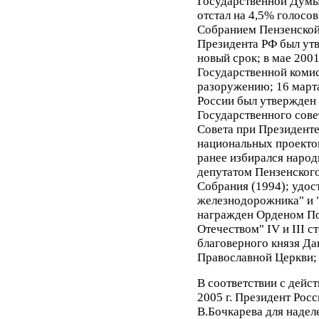
Государственной Думы
отстал на 4,5% голосов
Собранием Пензенской
Президента РФ был утв
новый срок; в мае 2001
Государственной коми
разоружению; 16 марта
России был утвержден
Государственного сове
Совета при Президент
национальных проекто
ранее избирался народ
депутатом Пензенского
Собрания (1994); удос
железнодорожника" и 
награжден Орденом Поч
Отечеством" IV и III с
благоверного князя Да
Православной Церкви; 
В соответствии с дейс
2005 г. Президент Рос
В.Бочкарева для надел