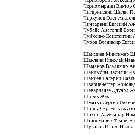
Черномырдин Виктор 
Чигиринский Шалва П
Чиркунов Олег Анатол
Чичваркин Евгений Ал
Чубайс Анатолий Бори
Чуйченко Константин 
Чуров Владимир Евген
Шаймиев Минтимер Ш
Шаклеин Николай Ива
Шаманов Владимир Ан
Шандыбин Василий Ив
Шанцев Валерий Павл
Шварценеггер Арноль
Шеварнадзе Эдуард А
Ширак Жак
Шматко Сергей Ивано
Шойгу Сергей Кужуге
Шохин Александр Ник
Штайнмайер Франк-Ва
Шувалов Игорь Ивано