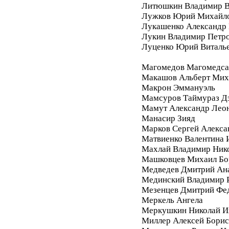
Литюшкин Владимир В
Лужков Юрий Михайл
Лукашенко Александр 
Лукин Владимир Петр
Луценко Юрий Виталь
Магомедов Магомедса
Макашов Альберт Мих
Макрон Эммануэль
Мамсуров Таймураз Д
Мамут Александр Лео
Манасир Зияд
Марков Сергей Алекса
Матвиенко Валентина 
Махлай Владимир Ник
Машковцев Михаил Бо
Медведев Дмитрий Ан
Мединский Владимир 
Мезенцев Дмитрий Фе
Меркель Ангела
Меркушкин Николай И
Миллер Алексей Бори