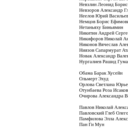
Невзлин Леонид Борис
Невзоров Александр Г
Неелов Юрий Василье
Немцов Борис Ефимов
Нетаньяху Биньямин
Никитин Андрей Серге
Никифоров Николай А
Никонов Вячеслав Але
Ниязов Сапармурат Ат
Новак Александр Вале
Нургалиев Рашид Гум
Обама Барак Хусейн
Ольмерт Эхуд
Орлова Светлана Юрье
Отунбаева Роза Исако
Очирова Александра В
Павлов Николай Алекс
Павловский Глеб Олег
Памфилова Элла Алекс
Пан Ги Мун