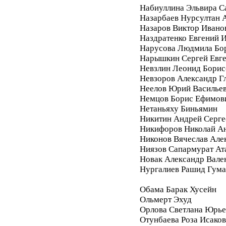
Набиуллина Эльвира С
Назарбаев Нурсултан 
Назаров Виктор Ивано
Наздратенко Евгений 
Нарусова Людмила Бо
Нарышкин Сергей Евг
Невзлин Леонид Борис
Невзоров Александр Г
Неелов Юрий Василье
Немцов Борис Ефимов
Нетаньяху Биньямин
Никитин Андрей Серге
Никифоров Николай А
Никонов Вячеслав Але
Ниязов Сапармурат Ат
Новак Александр Вале
Нургалиев Рашид Гум
Обама Барак Хусейн
Ольмерт Эхуд
Орлова Светлана Юрье
Отунбаева Роза Исако