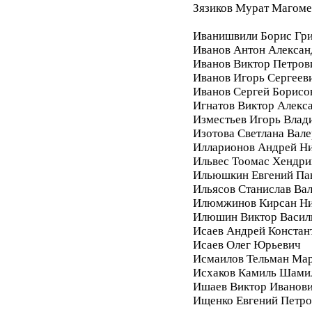
Зязиков Мурат Магом
Иванишвили Борис Гри
Иванов Антон Алексан
Иванов Виктор Петров
Иванов Игорь Сергеев
Иванов Сергей Борисо
Игнатов Виктор Алекс
Изместьев Игорь Влад
Изотова Светлана Вале
Илларионов Андрей Ни
Ильвес Тоомас Хендри
Ильюшкин Евгений Па
Ильясов Станислав Ва
Илюмжинов Кирсан Ни
Илюшин Виктор Васил
Исаев Андрей Констан
Исаев Олег Юрьевич
Исмаилов Тельман Ма
Исхаков Камиль Шами
Ишаев Виктор Иванов
Ищенко Евгений Петро