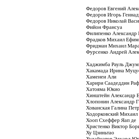
Федоров Евгений Алек
Федоров Игорь Геннад
Федоров Николай Васи
Фийон Франсуа
Филипенко Александр 
Фрадков Михаил Ефим
Фридман Михаил Мара
Фурсенко Андрей Але
Хаджимба Рауль Джум
Хакамада Ирина Муцу
Хаменеи Али
Харири Саадеддин Ра
Хатояма Юкио
Хинштейн Александр Е
Хлопонин Александр Г
Хованская Галина Пет
Ходорковский Михаил
Хооп Схеффер Яап де
Христенко Виктор Бор
Ху Цзиньтао
Худайнатов Эдуард Ю