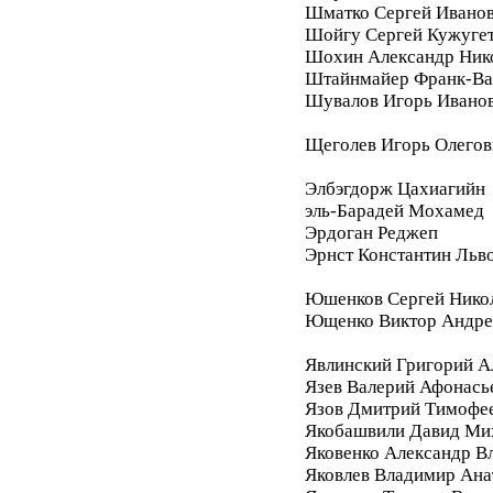
Шматко Сергей Ивано
Шойгу Сергей Кужуге
Шохин Александр Ник
Штайнмайер Франк-Ва
Шувалов Игорь Ивано
Щеголев Игорь Олегов
Элбэгдорж Цахиагийн
эль-Барадей Мохамед
Эрдоган Реджеп
Эрнст Константин Льв
Юшенков Сергей Нико
Ющенко Виктор Андре
Явлинский Григорий А
Язев Валерий Афонась
Язов Дмитрий Тимофе
Якобашвили Давид Ми
Яковенко Александр В
Яковлев Владимир Ана