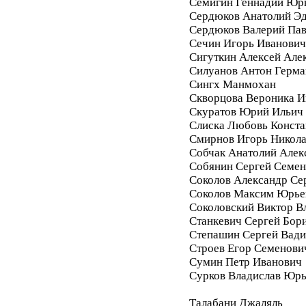
Семигин Геннадий Юр
Сердюков Анатолий Э
Сердюков Валерий Па
Сечин Игорь Иванович
Сигуткин Алексей Але
Силуанов Антон Герма
Сингх Манмохан
Скворцова Вероника И
Скуратов Юрий Ильич
Слиска Любовь Конста
Смирнов Игорь Никол
Собчак Анатолий Алек
Собянин Сергей Семе
Соколов Александр Се
Соколов Максим Юрье
Соколовский Виктор В
Станкевич Сергей Бор
Степашин Сергей Вад
Строев Егор Семенови
Сумин Петр Иванович
Сурков Владислав Юр
Талабани Джаляль