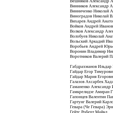
Вешняков Александр А
Винников Александр 
Винниченко Николай А
Виноградов Николай 
Вихарев Андрей Анато
Войков Андрей Ивано
Волков Александр Але
Волобуев Николай Ана
Вольский Аркадий Ива
Воробьев Андрей Юрь
Воронин Владимир Ни
Воротников Валерий П
Габдрахманов Ильдар
Гайдар Егор Тимурови
Гайдар Мария Егоровн
Галазов Ахсарбек Хад
Гаманенко Александр 
Гамкрелидзе Амиран Г
Гапонцев Валентин Па
Гартунг Валерий Карл
Гевара (Че Гевара) Эр
Гейтс Роберт Майкл