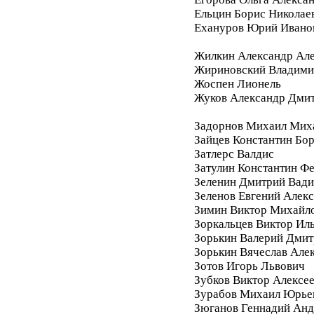
Ельцин Борис Николае
Ехануров Юрий Ивано
Жилкин Александр Ал
Жириновский Владими
Жоспен Лионель
Жуков Александр Дми
Задорнов Михаил Мих
Зайцев Константин Бо
Затлерс Валдис
Затулин Константин Ф
Зеленин Дмитрий Вад
Зеленов Евгений Алек
Зимин Виктор Михайл
Зоркальцев Виктор Ил
Зорькин Валерий Дмит
Зорькин Вячеслав Але
Зотов Игорь Львович
Зубков Виктор Алексе
Зурабов Михаил Юрье
Зюганов Геннадий Анд