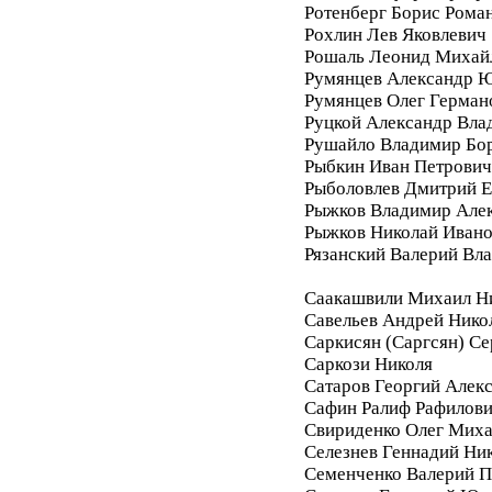
Ротенберг Борис Рома
Рохлин Лев Яковлевич
Рошаль Леонид Михай
Румянцев Александр 
Румянцев Олег Герман
Руцкой Александр Вла
Рушайло Владимир Бо
Рыбкин Иван Петрович
Рыболовлев Дмитрий Е
Рыжков Владимир Але
Рыжков Николай Иван
Рязанский Валерий Вл
Саакашвили Михаил Н
Савельев Андрей Нико
Саркисян (Саргсян) С
Саркози Николя
Сатаров Георгий Алек
Сафин Ралиф Рафилов
Свириденко Олег Мих
Селезнев Геннадий Ни
Семенченко Валерий П