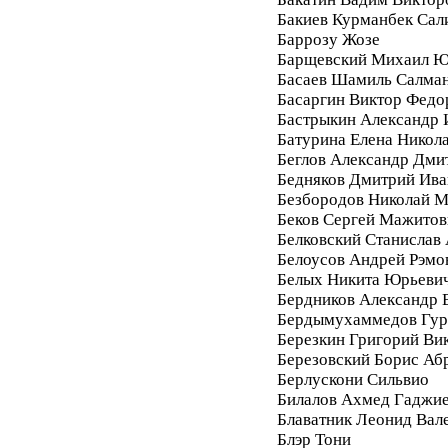
Бакиев Курманбек Сал
Баррозу Жозе
Барщевский Михаил Ю
Басаев Шамиль Салма
Басаргин Виктор Федо
Бастрыкин Александр 
Батурина Елена Никол
Беглов Александр Дми
Бедняков Дмитрий Ива
Безбородов Николай 
Беков Сергей Мажитов
Белковский Станислав
Белоусов Андрей Рэмо
Белых Никита Юрьеви
Бердников Александр 
Бердымухаммедов Гур
Березкин Григорий Ви
Березовский Борис Аб
Берлускони Сильвио
Билалов Ахмед Гаджи
Блаватник Леонид Вал
Блэр Тони