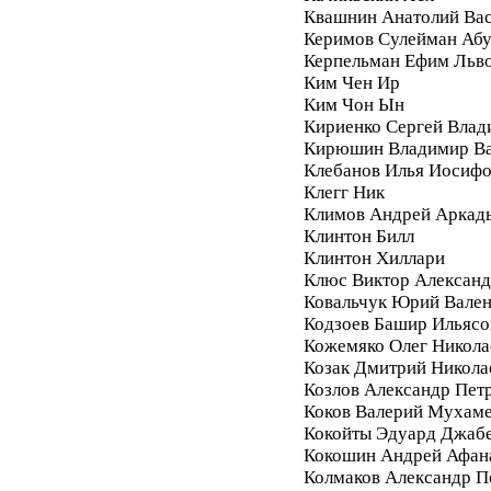
Квашнин Анатолий Ва
Керимов Сулейман Аб
Керпельман Ефим Льв
Ким Чен Ир
Ким Чон Ын
Кириенко Сергей Влад
Кирюшин Владимир Ва
Клебанов Илья Иосиф
Клегг Ник
Климов Андрей Аркад
Клинтон Билл
Клинтон Хиллари
Клюс Виктор Алексан
Ковальчук Юрий Вале
Кодзоев Башир Ильясо
Кожемяко Олег Никола
Козак Дмитрий Никола
Козлов Александр Пет
Коков Валерий Мухам
Кокойты Эдуард Джаб
Кокошин Андрей Афан
Колмаков Александр П