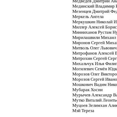
Медведев Дмитрий Ан
Мединский Владимир 
Мезенцев Дмитрий Фе
Меркель Ангела
Меркушкин Николай И
Миллер Алексей Бори
Минниханов Рустам Н
Мирилашвили Михаил
Миронов Сергей Миха
Митволь Олег Львович
Митрофанов Алексей 
Митрохин Сергей Серг
Михальчук Илья Фили
Могилевич Семён Юдк
Морозов Олег Викторо
Морозов Сергей Иван
Мошкович Вадим Нико
Мубарак Хосни
Мурычев Александр В
Мутко Виталий Леонть
Муцоев Зелимхан Али
Мэй Тереза