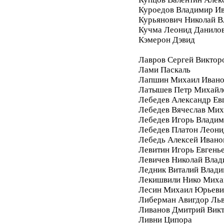
Куроедов Владимир И
Курьянович Николай 
Кучма Леонид Данило
Кэмерон Дэвид
Лавров Сергей Виктор
Лами Паскаль
Лапшин Михаил Ивано
Латышев Петр Михайл
Лебедев Александр Ев
Лебедев Вячеслав Мих
Лебедев Игорь Влади
Лебедев Платон Леони
Лебедь Алексей Ивано
Левитин Игорь Евгень
Левичев Николай Вла
Ледник Виталий Влад
Лекишвили Нико Миха
Лесин Михаил Юрьеви
Либерман Авигдор Ль
Ливанов Дмитрий Вик
Ливни Ципора