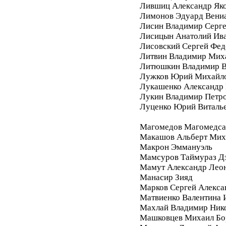
Лившиц Александр Як
Лимонов Эдуард Вени
Лисин Владимир Серг
Лисицын Анатолий Ив
Лисовский Сергей Фе
Литвин Владимир Мих
Литюшкин Владимир В
Лужков Юрий Михайл
Лукашенко Александр 
Лукин Владимир Петр
Луценко Юрий Виталь
Магомедов Магомедса
Макашов Альберт Мих
Макрон Эммануэль
Мамсуров Таймураз Д
Мамут Александр Лео
Манасир Зияд
Марков Сергей Алекса
Матвиенко Валентина 
Махлай Владимир Ник
Машковцев Михаил Бо