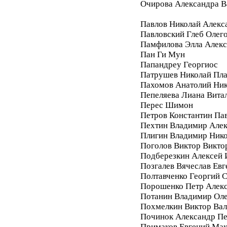
Очирова Александра В
Павлов Николай Алекс
Павловский Глеб Олег
Памфилова Элла Алекс
Пан Ги Мун
Папандреу Георгиос
Патрушев Николай Пл
Пахомов Анатолий Ник
Пепеляева Лиана Вита
Перес Шимон
Петров Константин Па
Пехтин Владимир Алек
Плигин Владимир Ник
Поголов Виктор Викто
Подберезкин Алексей 
Позгалев Вячеслав Евг
Полтавченко Георгий 
Порошенко Петр Алек
Потанин Владимир Ол
Похмелкин Виктор Вал
Починок Александр П
Примаков Евгений Ма