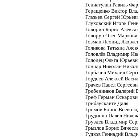
Гениатулин Равиль Фа
Геращенко Виктор Вл
Глазьев Сергей Юрьев
Глуховский Игорь Ген
Говорин Борис Алекса
Говорун Олег Маркови
Гозман Леонид Яковле
Голикова Татьяна Алек
Головлёв Владимир Ив
Голодец Ольга Юрьевн
Гончар Николай Никол
Горбачев Михаил Серг
Гордеев Алексей Васи
Грачев Павел Сергееви
Гребенников Валерий 
Греф Герман Оскарови
Грибаускайте Даля
Громов Борис Всеволо
Грудинин Павел Никол
Груздев Владимир Сер
Грызлов Борис Вячесл
Гудков Геннадий Влад