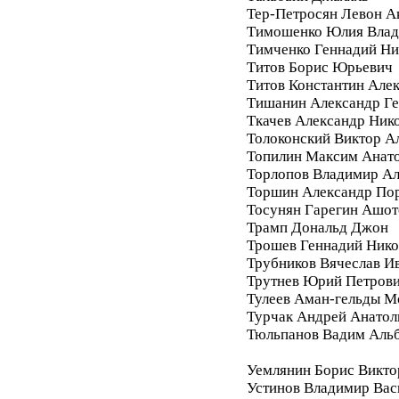
Тер-Петросян Левон А
Тимошенко Юлия Влад
Тимченко Геннадий Ни
Титов Борис Юрьевич
Титов Константин Але
Тишанин Александр Ге
Ткачев Александр Ник
Толоконский Виктор А
Топилин Максим Анат
Торлопов Владимир А
Торшин Александр По
Тосунян Гарегин Ашот
Трамп Дональд Джон
Трошев Геннадий Нико
Трубников Вячеслав И
Трутнев Юрий Петров
Тулеев Аман-гельды М
Турчак Андрей Анатол
Тюльпанов Вадим Аль
Уемлянин Борис Викто
Устинов Владимир Вас