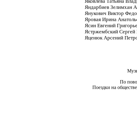
Яковлева Татьяна Вла
Яндарбиев Зелимхан 
Янукович Виктор Фед
Яровая Ирина Анатоль
Ясин Евгений Григорь
Ястржембский Сергей
Яценюк Арсений Петр
Муз
По пово
Поездки на обществе