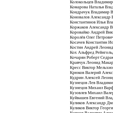
Колокольцев Владимир
Комарова Наталья Вла
Кондрачук Владимир В
Коновалов Александр 
Константинов Илья Вл
Коржаков Александр В
Коровайко Андрей Вик
Королёв Олег Петрови
Косачев Константин И
Костин Андрей Леони
Кох Альфред Рейнголь
Кочарян Роберт Седра
Кравчук Леонид Мака
Кресс Виктор Мельхи
Крюков Валерий Алек
Кудрин Алексей Леони
Кузнецов Лев Владими
Кузнецов Михаил Вар
Кузовлев Михаил Вале
Куйвашев Евгений Вл
Куликов Александр Дм
Куликов Виктор Георг
Купцов Валентин Алек