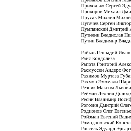
Приходько Сергей Эду
Прохоров Михаил Дми
Прусак Михаил Михай
Пугачев Сергей Викто
Пумпянский Дмитрий 
Путилин Владислав Ни
Путин Владимир Влад
Райков Геннадий Иван
Райс Кондолиза
Рапота Григорий Алек
Расмуссен Андерс Фог
Рахимов Муртаза Губа
Рахмон Эмомали Шар
Резник Максим Львови
Рейман Леонид Додод
Ресин Владимир Иоси
Рогозин Дмитрий Олег
Родионов Олег Евгень
Ройзман Евгений Вади
Ромодановский Конста
Россель Эдуард Эргар