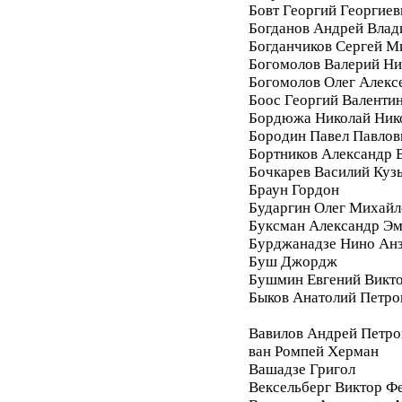
Бовт Георгий Георгиев
Богданов Андрей Вла
Богданчиков Сергей М
Богомолов Валерий Ни
Богомолов Олег Алекс
Боос Георгий Валенти
Бордюжа Николай Ник
Бородин Павел Павлов
Бортников Александр 
Бочкарев Василий Куз
Браун Гордон
Бударгин Олег Михайл
Буксман Александр Э
Бурджанадзе Нино Ан
Буш Джордж
Бушмин Евгений Викт
Быков Анатолий Петро
Вавилов Андрей Петро
ван Ромпей Херман
Вашадзе Григол
Вексельберг Виктор Ф