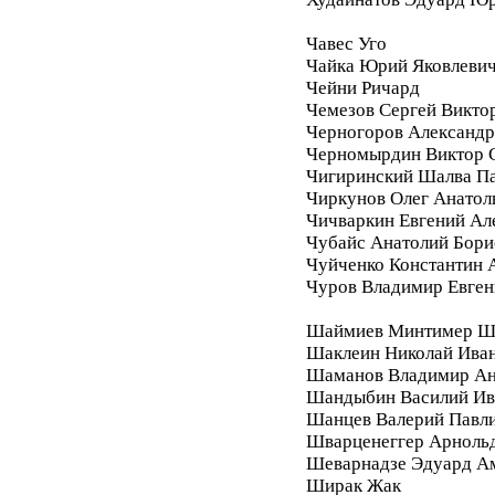
Чавес Уго
Чайка Юрий Яковлеви
Чейни Ричард
Чемезов Сергей Викто
Черногоров Александ
Черномырдин Виктор 
Чигиринский Шалва П
Чиркунов Олег Анатол
Чичваркин Евгений Ал
Чубайс Анатолий Бори
Чуйченко Константин 
Чуров Владимир Евген
Шаймиев Минтимер Ш
Шаклеин Николай Ива
Шаманов Владимир Ан
Шандыбин Василий Ив
Шанцев Валерий Павл
Шварценеггер Арноль
Шеварнадзе Эдуард А
Ширак Жак