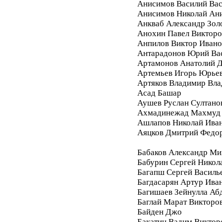
Анисимов Василий Вас
Анисимов Николай Ан
Анкваб Александр Зол
Анохин Павел Викторо
Анпилов Виктор Ивано
Антарадонов Юрий Ва
Артамонов Анатолий 
Артемьев Игорь Юрье
Артяков Владимир Вл
Асад Башар
Аушев Руслан Султано
Ахмадинежад Махмуд
Ашлапов Николай Ива
Аяцков Дмитрий Федо
Бабаков Александр Ми
Бабурин Сергей Никол
Багапш Сергей Василь
Багдасарян Артур Ива
Багишаев Зейнулла Аб
Баглай Марат Викторо
Байден Джо
Бакатин Вадим Виктор