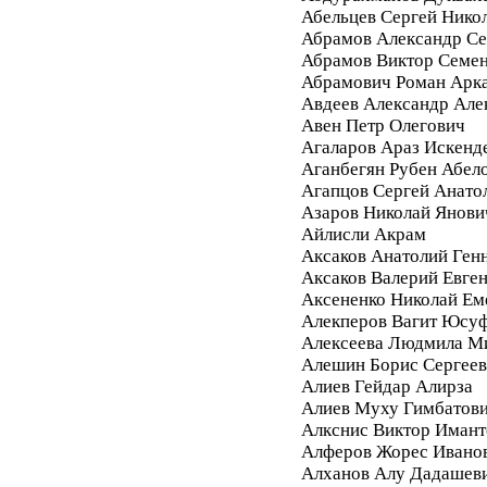
Абельцев Сергей Нико
Абрамов Александр Се
Абрамов Виктор Семе
Абрамович Роман Арк
Авдеев Александр Але
Авен Петр Олегович
Агаларов Араз Искенд
Аганбегян Рубен Абел
Агапцов Сергей Анато
Азаров Николай Янови
Айлисли Акрам
Аксаков Анатолий Ген
Аксаков Валерий Евге
Аксененко Николай Ем
Алекперов Вагит Юсу
Алексеева Людмила М
Алешин Борис Сергее
Алиев Гейдар Алирза
Алиев Муху Гимбатов
Алкснис Виктор Имант
Алферов Жорес Ивано
Алханов Алу Дадашев