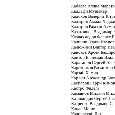
Кабаева Алина Марато
Каддафи Муаммар
Кадохов Валерий Тотр
Кадыров Ахмад Хадж
Кадыров Рамзан Ахма
Казаковцев Владимир 
Казиахмедов Феликс 
Калинин Юрий Иванов
Калюжный Виктор Ива
Каноков Арсен Башир
Кантор Вячеслав Влад
Караганов Сергей Але
Каретников Владимир
Карзай Хамид
Карлин Александр Бог
Каспаров Гарри Кимо
Кастро Фидель
Касьянов Михаил Мих
Катанандов Сергей Ле
Катренко Владимир С
Кацав Моше
Качиньский Лех