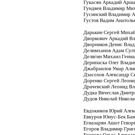
Гукасян Аркадий Арш
Гундяев Владимир Ми
Гусинский Владимир А
Густов Вадим Анатоль
Дарькин Сергей Миха
Дворкович Аркадий В
Дворников Денис Вла
Делимханов Адам Сул
Делягин Михаил Генна
Дерипаска Олег Влади
Джабраилов Умар Али
Дзасохов Александр С
Доренко Сергей Леони
Драчевский Леонид В
Дудка Вячеслав Дмитр
Дудов Николай Никола
Евдокимов Юрий Алек
Евкуров Юнус-Бек Бам
Егиазарян Ашот Гевор
Егоров Владимир Григ
Егорова Ольга Алекса