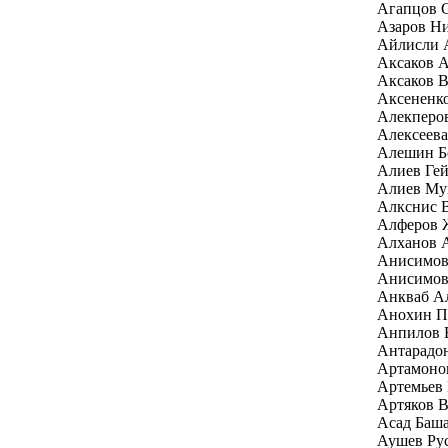
Агапцов 
Азаров Н
Айлисли 
Аксаков А
Аксаков В
Аксененк
Алекперо
Алексеев
Алешин Б
Алиев Гей
Алиев Му
Алкснис 
Алферов 
Алханов 
Анисимов
Анисимов
Анкваб Ал
Анохин П
Анпилов 
Антарадо
Артамоно
Артемьев
Артяков 
Асад Баш
Аушев Ру