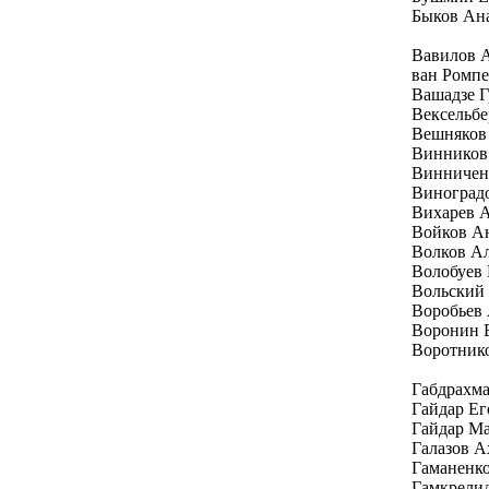
Быков Ан
Вавилов 
ван Ромп
Вашадзе Г
Вексельбе
Вешняков
Винников
Винничен
Виноград
Вихарев 
Войков А
Волков А
Волобуев
Вольский
Воробьев
Воронин 
Воротник
Габдрахм
Гайдар Е
Гайдар Ма
Галазов А
Гаманенк
Гамкрелид