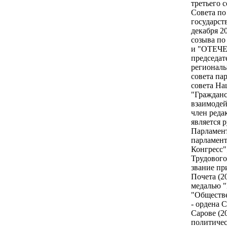
третьего с
Совета по
государст
декабря 2
созыва по
и "ОТЕЧЕС
председат
региональ
совета па
совета На
"Гражданс
взаимодей
член реда
является 
Парламент
парламент
Конгресс"
Трудового
звание пр
Почета (2
медалью "
"Обществе
- ордена 
Сарове (2
политичес