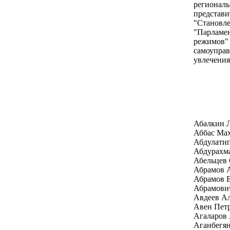
региональ
представи
"Становле
"Парламен
режимов" 
самоуправ
увлечения
Абалкин 
Аббас Ма
Абдулати
Абдурахм
Абельцев 
Абрамов А
Абрамов 
Абрамови
Авдеев Ал
Авен Пет
Агаларов 
Аганбегян