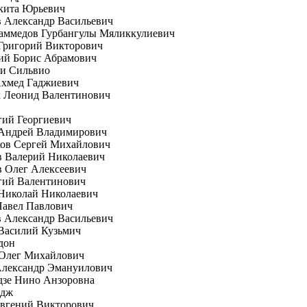
кита Юрьевич
 Александр Васильевич
аммедов Гурбангулы Мяликкулиевич
Григорий Викторович
ий Борис Абрамович
ни Сильвио
Ахмед Гаджиевич
к Леонид Валентинович
гий Георгиевич
 Андрей Владимирович
ков Сергей Михайлович
в Валерий Николаевич
 Олег Алексеевич
гий Валентинович
Николай Николаевич
Павел Павлович
 Александр Васильевич
Василий Кузьмич
дон
 Олег Михайлович
Александр Эмануилович
дзе Нино Анзоровна
рдж
вгений Викторович