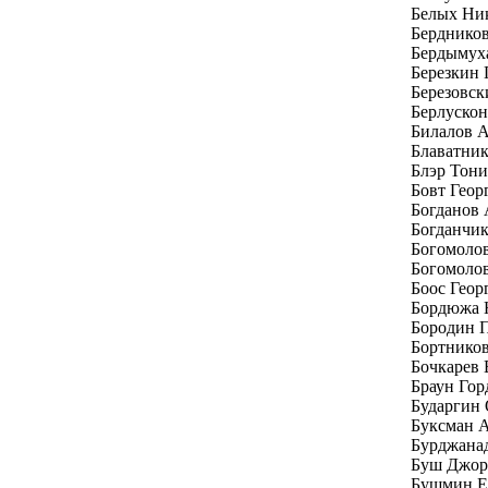
Белых Ни
Бердников
Бердымух
Березкин 
Березовск
Берлуско
Билалов 
Блаватни
Блэр Тони
Бовт Геор
Богданов
Богданчи
Богомоло
Богомолов
Боос Геор
Бордюжа 
Бородин 
Бортников
Бочкарев 
Браун Гор
Бударгин
Буксман 
Бурджана
Буш Джо
Бушмин Е