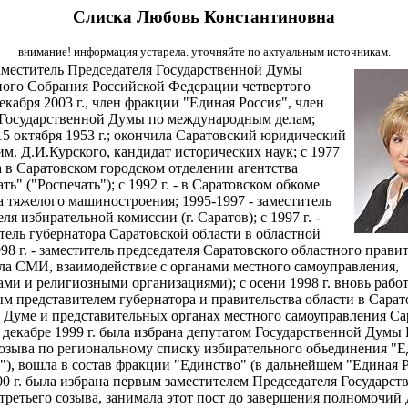
Слиска Любовь Константиновна
внимание! информация устарела. уточняйте по актуальным источникам.
меститель Председателя Государственной Думы
ого Собрания Российской Федерации четвертого
екабря 2003 г., член фракции "Единая Россия", член
Государственной Думы по международным делам;
15 октября 1953 г.; окончила Саратовский юридический
им. Д.И.Курского, кандидат исторических наук; с 1977
ла в Саратовском городском отделении агентства
ь" ("Роспечать"); с 1992 г. - в Саратовском обкоме
 тяжелого машиностроения; 1995-1997 - заместитель
ля избирательной комиссии (г. Саратов); с 1997 г. -
тель губернатора Саратовской области в областной
98 г. - заместитель председателя Саратовского областного прави
ла СМИ, взаимодействие с органами местного самоуправления,
ми и религиозными организациями); с осени 1998 г. вновь рабо
м представителем губернатора и правительства области в Сарат
 Думе и представительных органах местного самоуправления Са
в декабре 1999 г. была избрана депутатом Государственной Думы
созыва по региональному списку избирательного объединения "
"), вошла в состав фракции "Единство" (в дальнейшем "Единая Р
00 г. была избрана первым заместителем Председателя Государст
ретьего созыва, занимала этот пост до завершения полномочий