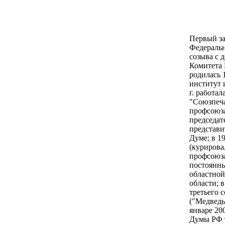
Первый за
Федеральн
созыва с д
Комитета 
родилась 
институт 
г. работа
"Союзпечат
профсоюза
председате
представи
Думе; в 19
(курирова
профсоюза
постоянны
областной
области; 
третьего 
("Медведь
январе 20
Думы РФ т