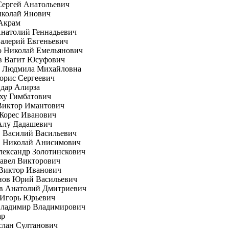
Сергей Анатольевич
иколай Янович
Акрам
натолий Геннадьевич
алерий Евгеньевич
о Николай Емельянович
в Вагит Юсуфович
а Людмила Михайловна
орис Сергеевич
дар Алирза
ху Гимбатович
Виктор Имантович
Жорес Иванович
Алу Дадашевич
 Василий Васильевич
 Николай Анисимович
ександр Золотинскович
авел Викторович
Виктор Иванович
нов Юрий Васильевич
в Анатолий Дмитриевич
 Игорь Юрьевич
Владимир Владимирович
ар
слан Султанович