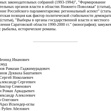
ных законодательных собраний (1993-1994)", "Формирование
тельных органов власти в областях Нижнего Поволжья" (статья),
ние Российского парламентаризма: региональный аспект" (статья
тская позиция как фактор политической стабильности демократ
(статья), "Выборы в органы государственной власти и местного
ления Саратовской области 1990-2000 гг." (монография); замуже
: рыбалка, исторические романы.
Леонид Иванович
хмуд
пов Рамазан Гаджимурадович
анов Дукваха Баштаевич
Сергей Николаевич
лександр Сергеевич
Виктор Семенович
ч Роман Аркадьевич
ександр Алексеевич
р Олегович
Араз Искендер-оглы
 Рубен Абелович