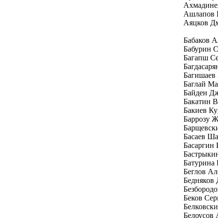
Ахмадине
Ашлапов 
Аяцков Д
Бабаков 
Бабурин С
Багапш Се
Багдасаря
Багишаев 
Баглай Ма
Байден Д
Бакатин 
Бакиев Ку
Баррозу Ж
Барщевск
Басаев Ш
Басаргин
Бастрыки
Батурина 
Беглов Ал
Бедняков
Безбород
Беков Се
Белковски
Белоусов 