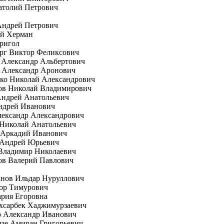
атолий Петрович
Андрей Петрович
ей Херман
ригол
рг Виктор Феликсович
 Александр Альбертович
 Александр Аронович
ко Николай Александрович
ов Николай Владимирович
Андрей Анатольевич
ндрей Иванович
лександр Александрович
 Николай Анатольевич
 Аркадий Иванович
 Андрей Юрьевич
Владимир Николаевич
ов Валерий Павлович
анов Ильдар Нуруллович
гор Тимурович
рия Егоровна
хсарбек Хаджимурзаевич
о Александр Иванович
зе Амиран Григорьевич