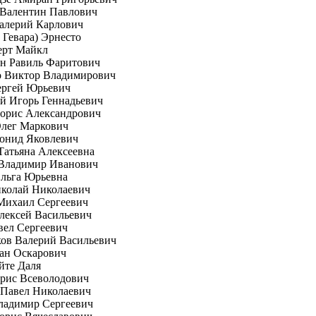
 Валентин Павлович
алерий Карлович
е Гевара) Эрнесто
ерт Майкл
н Равиль Фаритович
о Виктор Владимирович
ергей Юрьевич
й Игорь Геннадьевич
орис Александрович
Олег Маркович
онид Яковлевич
Татьяна Алексеевна
 Владимир Иванович
Ольга Юрьевна
иколай Николаевич
Михаил Сергеевич
лексей Васильевич
вел Сергеевич
ов Валерий Васильевич
ан Оскарович
йте Даля
рис Всеволодович
 Павел Николаевич
ладимир Сергеевич