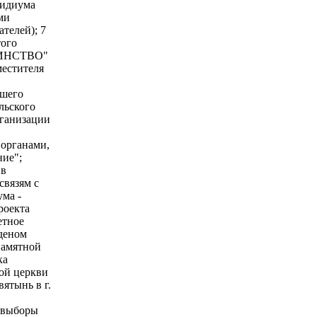
зидиума
ми
телей); 7
того
ЕДИНСТВО"
местителя
сшего
льского
рганизации
органами,
ие";
 в
связям с
ма -
роекта
етное
рденом
памятной
ка
ой церкви
ятынь в г.
е выборы