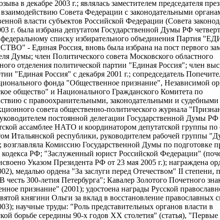
озыва в декабре 2003 г.; являлась заместителем председателя пре
 взаимодействию Совета Федерации с законодательными органа
венной власти субъектов Российской Федерации (Совета законода
003 г. была избрана депутатом Государственной Думы РФ четвер
 федеральному списку избирательного объединения Партия "
ТВО" - Единая Россия, вновь была избрана на пост первого за
еля Думы; член Политического совета Московского областного
ного отделения политической партии "Единая Россия"; член вы
ртии "Единая Россия" с декабря 2001 г.; сопредседатель Попечите
ционального фонда "Общественное признание", Независимой о
кое общество" и Национального Гражданского Комитета по
ствию с правоохранительными, законодательными и судебными 
кционного совета общественно-политического журнала "Признан
руководителем постоянной делегации Государственной Думы РФ
ской ассамблее НАТО и координатором депутатской группы по 
ом Итальянской республики, руководителем рабочей группы "Ду
; возглавляла Комиссию Государственной Думы по подготовке п
 кодекса РФ; "Заслуженный юрист Российской Федерации" (поч
исвоено Указом Президента РФ от 23 мая 2005 г.); награждена о
002), медалью ордена "За заслуги перед Отечеством" II степени, 
В честь 300-летия Петербурга"; Кавалер Золотого Почетного зна
нное признание" (2001); удостоена награды Русской православн
Святой княгини Ольги за вклад в восстановление православных св
003); научные труды: "Роль представительных органов власти в
кой борьбе середины 90-х годов ХХ столетия" (статья), "Первы