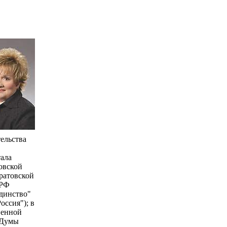
тельства
тала
овской
ратовской
 РФ
Единство"
оссия"); в
венной
 Думы