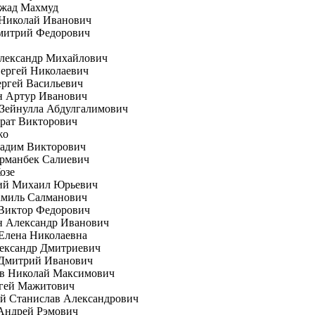
жад Махмуд
Николай Иванович
митрий Федорович
Александр Михайлович
ергей Николаевич
ргей Васильевич
н Артур Иванович
Зейнулла Абдулгалимович
рат Викторович
жо
Вадим Викторович
рманбек Салиевич
озе
ий Михаил Юрьевич
амиль Салманович
 Виктор Федорович
н Александр Иванович
Елена Николаевна
ександр Дмитриевич
 Дмитрий Иванович
ов Николай Максимович
ргей Мажитович
й Станислав Александрович
Андрей Рэмович