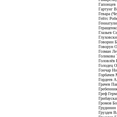
Гапонцев
Гартунг В
Гевара (Ч
Гейтс Роб
Гениатули
Геращенк
Глазьев С
Глуховски
Говорин Б
Говорун 
Гозман Ле
Голикова 
Головлёв
Голодец 
Гончар Н
Горбачев 
Гордеев А
Грачев Па
Гребенник
Греф Герм
Грибауска
Громов Бо
Грудинин
Груздев В