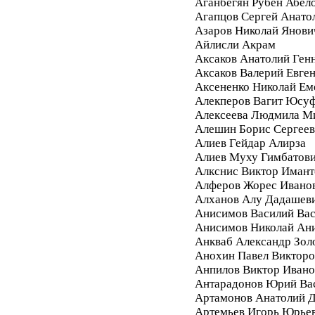
Аганбегян Рубен Абел
Агапцов Сергей Анато
Азаров Николай Янови
Айлисли Акрам
Аксаков Анатолий Ген
Аксаков Валерий Евге
Аксененко Николай Ем
Алекперов Вагит Юсу
Алексеева Людмила М
Алешин Борис Сергее
Алиев Гейдар Алирза
Алиев Муху Гимбатов
Алкснис Виктор Имант
Алферов Жорес Ивано
Алханов Алу Дадашев
Анисимов Василий Вас
Анисимов Николай Ан
Анкваб Александр Зол
Анохин Павел Викторо
Анпилов Виктор Ивано
Антарадонов Юрий Ва
Артамонов Анатолий 
Артемьев Игорь Юрье