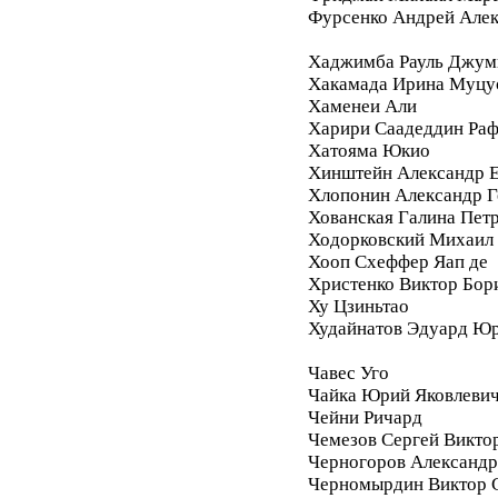
Фурсенко Андрей Але
Хаджимба Рауль Джум
Хакамада Ирина Муцу
Хаменеи Али
Харири Саадеддин Ра
Хатояма Юкио
Хинштейн Александр Е
Хлопонин Александр Г
Хованская Галина Пет
Ходорковский Михаил
Хооп Схеффер Яап де
Христенко Виктор Бор
Ху Цзиньтао
Худайнатов Эдуард Ю
Чавес Уго
Чайка Юрий Яковлеви
Чейни Ричард
Чемезов Сергей Викто
Черногоров Александ
Черномырдин Виктор 