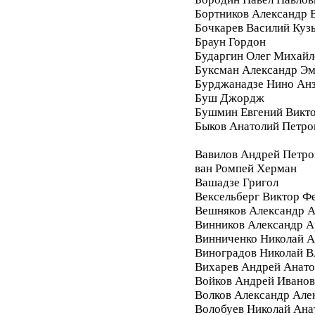
Бортников Александр 
Бочкарев Василий Куз
Браун Гордон
Бударгин Олег Михайл
Буксман Александр Э
Бурджанадзе Нино Ан
Буш Джордж
Бушмин Евгений Викт
Быков Анатолий Петро
Вавилов Андрей Петро
ван Ромпей Херман
Вашадзе Григол
Вексельберг Виктор Ф
Вешняков Александр А
Винников Александр 
Винниченко Николай А
Виноградов Николай 
Вихарев Андрей Анато
Войков Андрей Ивано
Волков Александр Але
Волобуев Николай Ана