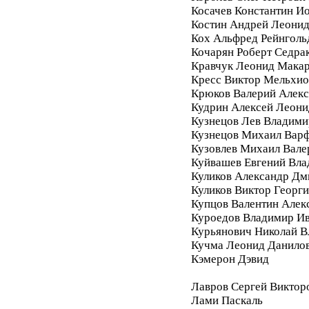
Косачев Константин И
Костин Андрей Леони
Кох Альфред Рейнголь
Кочарян Роберт Седра
Кравчук Леонид Мака
Кресс Виктор Мельхи
Крюков Валерий Алек
Кудрин Алексей Леони
Кузнецов Лев Владими
Кузнецов Михаил Вар
Кузовлев Михаил Вале
Куйвашев Евгений Вл
Куликов Александр Дм
Куликов Виктор Георг
Купцов Валентин Алек
Куроедов Владимир И
Курьянович Николай 
Кучма Леонид Данило
Кэмерон Дэвид
Лавров Сергей Виктор
Лами Паскаль