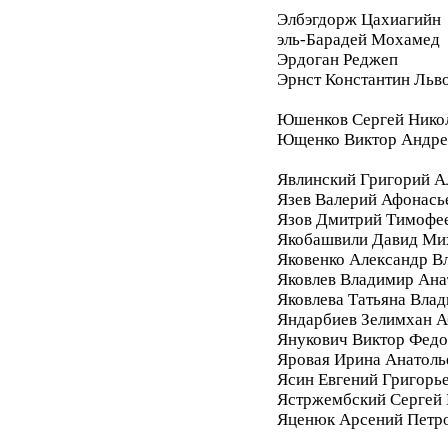
Элбэгдорж Цахиагийн
эль-Барадей Мохамед
Эрдоган Реджеп
Эрнст Константин Льв
Юшенков Сергей Нико
Ющенко Виктор Андре
Явлинский Григорий А
Язев Валерий Афонась
Язов Дмитрий Тимофе
Якобашвили Давид Ми
Яковенко Александр В
Яковлев Владимир Ана
Яковлева Татьяна Вла
Яндарбиев Зелимхан 
Янукович Виктор Фед
Яровая Ирина Анатоль
Ясин Евгений Григорь
Ястржембский Сергей
Яценюк Арсений Петр