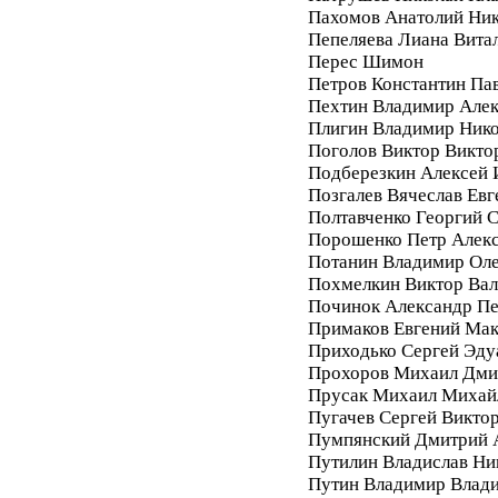
Пахомов Анатолий Ник
Пепеляева Лиана Вита
Перес Шимон
Петров Константин Па
Пехтин Владимир Алек
Плигин Владимир Ник
Поголов Виктор Викто
Подберезкин Алексей 
Позгалев Вячеслав Евг
Полтавченко Георгий 
Порошенко Петр Алек
Потанин Владимир Ол
Похмелкин Виктор Вал
Починок Александр П
Примаков Евгений Ма
Приходько Сергей Эду
Прохоров Михаил Дми
Прусак Михаил Михай
Пугачев Сергей Викто
Пумпянский Дмитрий 
Путилин Владислав Ни
Путин Владимир Влад