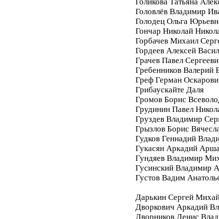
Голикова Татьяна Алек
Головлёв Владимир Ив
Голодец Ольга Юрьевн
Гончар Николай Никол
Горбачев Михаил Серг
Гордеев Алексей Васи
Грачев Павел Сергееви
Гребенников Валерий 
Греф Герман Оскарови
Грибаускайте Даля
Громов Борис Всеволо
Грудинин Павел Никол
Груздев Владимир Сер
Грызлов Борис Вячесл
Гудков Геннадий Влад
Гукасян Аркадий Арш
Гундяев Владимир Ми
Гусинский Владимир А
Густов Вадим Анатоль
Дарькин Сергей Миха
Дворкович Аркадий В
Дворников Денис Вла