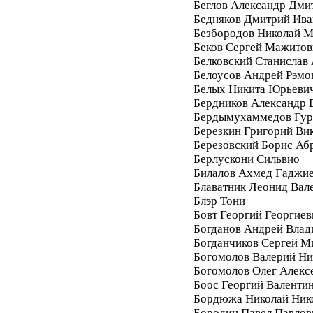
Беглов Александр Дми
Бедняков Дмитрий Ива
Безбородов Николай 
Беков Сергей Мажитов
Белковский Станислав
Белоусов Андрей Рэмо
Белых Никита Юрьеви
Бердников Александр 
Бердымухаммедов Гур
Березкин Григорий Ви
Березовский Борис Аб
Берлускони Сильвио
Билалов Ахмед Гаджи
Блаватник Леонид Вал
Блэр Тони
Бовт Георгий Георгиев
Богданов Андрей Вла
Богданчиков Сергей М
Богомолов Валерий Ни
Богомолов Олег Алекс
Боос Георгий Валенти
Бордюжа Николай Ник
Бородин Павел Павлов