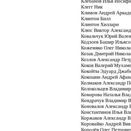
Клебанов Илья Иосиф
Клегг Ник
Климов Андрей Аркад
Клинтон Билл
Клинтон Хиллари
Клюс Виктор Алексан
Ковальчук Юрий Вале
Кодзоев Башир Ильясо
Кожемяко Олег Никола
Козак Дмитрий Никола
Козлов Александр Пет
Коков Валерий Мухам
Кокойты Эдуард Джаб
Кокошин Андрей Афан
Колмаков Александр П
Колокольцев Владимир
Комарова Наталья Вла
Кондрачук Владимир В
Коновалов Александр 
Константинов Илья Вл
Коржаков Александр В
Коровайко Андрей Вик
Королёв Олег Петрови