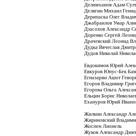
Делимханов Адам Сул
Делягин Михаил Генна
Дерипаска Олег Влади
Джабраилов Умар Али
Дзасохов Александр С
Доренко Сергей Леони
Драчевский Леонид В
Дудка Вячеслав Дмитр
Дудов Николай Никола
Евдокимов Юрий Алек
Евкуров Юнус-Бек Бам
Егиазарян Ашот Гевор
Егоров Владимир Григ
Егорова Ольга Алекса
Ельцин Борис Николае
Ехануров Юрий Ивано
Жилкин Александр Ал
Жириновский Владими
Жоспен Лионель
Жуков Александр Дми