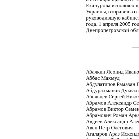
Еханурова исполняющи
Украины, отправив в 
руководившую кабинет
года. 1 апреля 2005 го
Днепропетровской обл
Абалкин Леонид Иван
Аббас Махмуд
Абдулатипов Рамазан
Абдурахманов Дуквах
Абельцев Сергей Нико
Абрамов Александр Се
Абрамов Виктор Семе
Абрамович Роман Арк
Авдеев Александр Але
Авен Петр Олегович
Агаларов Араз Искенд