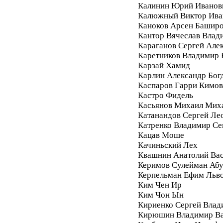
Калинин Юрий Иванов
Калюжный Виктор Ива
Каноков Арсен Башир
Кантор Вячеслав Влад
Караганов Сергей Але
Каретников Владимир
Карзай Хамид
Карлин Александр Бог
Каспаров Гарри Кимо
Кастро Фидель
Касьянов Михаил Мих
Катанандов Сергей Ле
Катренко Владимир С
Кацав Моше
Качиньский Лех
Квашнин Анатолий Ва
Керимов Сулейман Аб
Керпельман Ефим Льв
Ким Чен Ир
Ким Чон Ын
Кириенко Сергей Влад
Кирюшин Владимир Ва