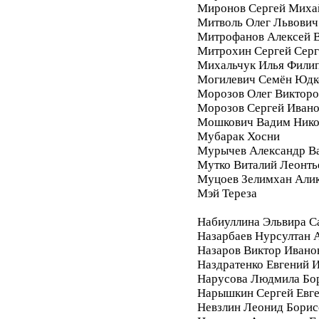
Миронов Сергей Миха
Митволь Олег Львович
Митрофанов Алексей 
Митрохин Сергей Серг
Михальчук Илья Фили
Могилевич Семён Юдк
Морозов Олег Викторо
Морозов Сергей Иван
Мошкович Вадим Нико
Мубарак Хосни
Мурычев Александр В
Мутко Виталий Леонть
Муцоев Зелимхан Али
Мэй Тереза
Набиуллина Эльвира С
Назарбаев Нурсултан 
Назаров Виктор Ивано
Наздратенко Евгений 
Нарусова Людмила Бо
Нарышкин Сергей Евг
Невзлин Леонид Борис