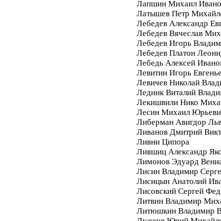
Лапшин Михаил Ивано
Латышев Петр Михайл
Лебедев Александр Ев
Лебедев Вячеслав Мих
Лебедев Игорь Влади
Лебедев Платон Леони
Лебедь Алексей Ивано
Левитин Игорь Евгень
Левичев Николай Вла
Ледник Виталий Влад
Лекишвили Нико Миха
Лесин Михаил Юрьеви
Либерман Авигдор Ль
Ливанов Дмитрий Вик
Ливни Ципора
Лившиц Александр Як
Лимонов Эдуард Вени
Лисин Владимир Серг
Лисицын Анатолий Ив
Лисовский Сергей Фе
Литвин Владимир Мих
Литюшкин Владимир В
Лужков Юрий Михайл