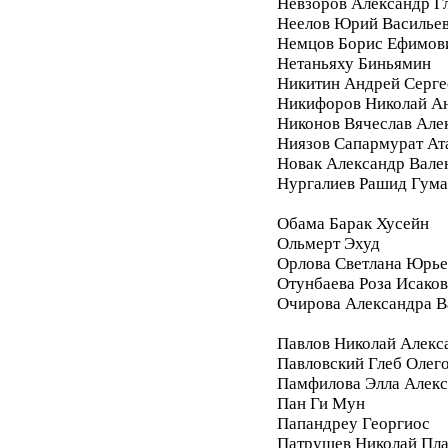
Невзоров Александр Г
Неелов Юрий Василье
Немцов Борис Ефимов
Нетаньяху Биньямин
Никитин Андрей Серге
Никифоров Николай А
Никонов Вячеслав Але
Ниязов Сапармурат Ат
Новак Александр Вале
Нургалиев Рашид Гум
Обама Барак Хусейн
Ольмерт Эхуд
Орлова Светлана Юрье
Отунбаева Роза Исако
Очирова Александра В
Павлов Николай Алекс
Павловский Глеб Олег
Памфилова Элла Алекс
Пан Ги Мун
Папандреу Георгиос
Патрушев Николай Пл