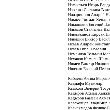
Изместьев Игорь Влад
Изотова Светлана Вале
Илларионов Андрей Ни
Ильвес Тоомас Хендри
Ильюшкин Евгений Па
Ильясов Станислав Ва
Илюмжинов Кирсан Ни
Илюшин Виктор Васил
Исаев Андрей Констан
Исаев Олег Юрьевич
Исмаилов Тельман Ма
Исхаков Камиль Шами
Ишаев Виктор Иванов
Ищенко Евгений Петро
Кабаева Алина Марато
Каддафи Муаммар
Кадохов Валерий Тотр
Кадыров Ахмад Хадж
Кадыров Рамзан Ахма
Казаковцев Владимир 
Казиахмедов Феликс 