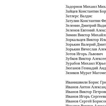
Задорнов Михаил Мих
Зайцев Константин Бо
Затлерс Валдис
Затулин Константин Ф
Зеленин Дмитрий Вад
Зеленов Евгений Алек
Зимин Виктор Михайл
Зоркальцев Виктор Ил
Зорькин Валерий Дмит
Зорькин Вячеслав Але
Зотов Игорь Львович
Зубков Виктор Алексе
Зурабов Михаил Юрье
Зюганов Геннадий Анд
Зязиков Мурат Магом
Иванишвили Борис Гри
Иванов Антон Алексан
Иванов Виктор Петров
Иванов Игорь Сергеев
Иванов Сергей Борисо
Игнатов Виктор Алекс