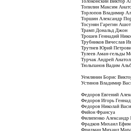
Толоконский Виктор А
Топилин Максим Анат
Торлопов Владимир А
Торшин Александр По
Тосунян Гарегин Ашот
Трамп Дональд Джон
Трошев Геннадий Нико
Трубников Вячеслав И
Трутнев Юрий Петров
Тулеев Аман-гельды М
Турчак Андрей Анатол
Тюльпанов Вадим Аль
Уемлянин Борис Викто
Устинов Владимир Вас
Федоров Евгений Алек
Федоров Игорь Геннад
Федоров Николай Васи
Фийон Франсуа
Филипенко Александр 
Фрадков Михаил Ефим
Фридман Михаил Мара