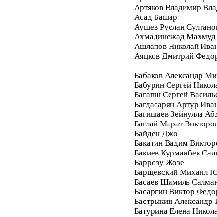
Артяков Владимир Вл
Асад Башар
Аушев Руслан Султано
Ахмадинежад Махмуд
Ашлапов Николай Ива
Аяцков Дмитрий Федо
Бабаков Александр Ми
Бабурин Сергей Никол
Багапш Сергей Василь
Багдасарян Артур Ива
Багишаев Зейнулла Аб
Баглай Марат Викторо
Байден Джо
Бакатин Вадим Виктор
Бакиев Курманбек Сал
Баррозу Жозе
Барщевский Михаил Ю
Басаев Шамиль Салма
Басаргин Виктор Федо
Бастрыкин Александр 
Батурина Елена Никол