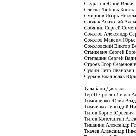
Скуратов Юрий Ильич
Слиска Любовь Конста
Смирнов Игорь Никол
Собчак Анатолий Алек
Собянин Сергей Семе
Соколов Александр Се
Соколов Максим Юрье
Соколовский Виктор В
Станкевич Сергей Бор
Степашин Сергей Вад
Строев Егор Семенови
Сумин Петр Иванович
Сурков Владислав Юр
Талабани Джаляль
Тер-Петросян Левон А
Тимошенко Юлия Влад
Тимченко Геннадий Ни
Титов Борис Юрьевич
Титов Константин Але
Тишанин Александр Ге
Ткачев Александр Ник