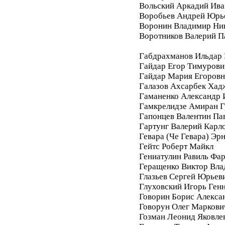
Вольский Аркадий Ива
Воробьев Андрей Юрь
Воронин Владимир Ни
Воротников Валерий П
Габдрахманов Ильдар
Гайдар Егор Тимурови
Гайдар Мария Егоровн
Галазов Ахсарбек Хад
Гаманенко Александр 
Гамкрелидзе Амиран Г
Гапонцев Валентин Па
Гартунг Валерий Карл
Гевара (Че Гевара) Эр
Гейтс Роберт Майкл
Гениатулин Равиль Фа
Геращенко Виктор Вл
Глазьев Сергей Юрьев
Глуховский Игорь Ген
Говорин Борис Алекса
Говорун Олег Маркови
Гозман Леонид Яковле