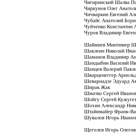
Чигиринский Шалва П
Чиркунов Олег Анатол
Чичваркин Евгений Ал
Чубайс Анатолий Бори
Чуйченко Константин 
Чуров Владимир Евген
Шаймиев Минтимер Ш
Шаклеин Николай Ива
Шаманов Владимир Ан
Шандыбин Василий Ив
Шанцев Валерий Павл
Шварценеггер Арноль
Шеварнадзе Эдуард А
Ширак Жак
Шматко Сергей Ивано
Шойгу Сергей Кужуге
Шохин Александр Ник
Штайнмайер Франк-Ва
Шувалов Игорь Ивано
Щеголев Игорь Олегов