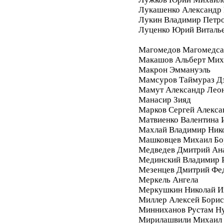
Лукашенко Александр 
Лукин Владимир Петр
Луценко Юрий Виталь
Магомедов Магомедса
Макашов Альберт Мих
Макрон Эммануэль
Мамсуров Таймураз Д
Мамут Александр Лео
Манасир Зияд
Марков Сергей Алекса
Матвиенко Валентина 
Махлай Владимир Ник
Машковцев Михаил Бо
Медведев Дмитрий Ан
Мединский Владимир 
Мезенцев Дмитрий Фе
Меркель Ангела
Меркушкин Николай И
Миллер Алексей Бори
Минниханов Рустам Н
Мирилашвили Михаил