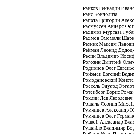
Райков Геннадий Иван
Райс Кондолиза
Рапота Григорий Алек
Расмуссен Андерс Фог
Рахимов Муртаза Губа
Рахмон Эмомали Шар
Резник Максим Львови
Рейман Леонид Додод
Ресин Владимир Иоси
Рогозин Дмитрий Олег
Родионов Олег Евгень
Ройзман Евгений Вади
Ромодановский Конста
Россель Эдуард Эргар
Ротенберг Борис Рома
Рохлин Лев Яковлевич
Рошаль Леонид Михай
Румянцев Александр 
Румянцев Олег Герман
Руцкой Александр Вла
Рушайло Владимир Бо
Рыбкин Иван Петрович