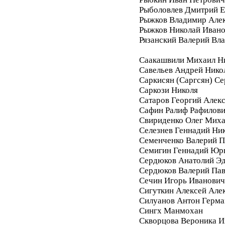
Рыболовлев Дмитрий Е
Рыжков Владимир Але
Рыжков Николай Иван
Рязанский Валерий Вл
Саакашвили Михаил Н
Савельев Андрей Нико
Саркисян (Саргсян) С
Саркози Николя
Сатаров Георгий Алек
Сафин Ралиф Рафилов
Свириденко Олег Мих
Селезнев Геннадий Ни
Семенченко Валерий П
Семигин Геннадий Юр
Сердюков Анатолий Э
Сердюков Валерий Па
Сечин Игорь Иванович
Сигуткин Алексей Але
Силуанов Антон Герма
Сингх Манмохан
Скворцова Вероника И