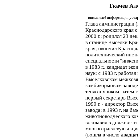
Ткачев Ал
внимание! информация устар
Глава администрации (
Краснодарского края с
2000 г.; родился 23 дек
в станице Выселки Кра
края; окончил Краснод
политехнический инсти
специальности "инжен
в 1983 г., кандидат эк
наук; с 1983 г. работал
Выселковском межхоз
комбикормовом заводе
теплотехником, затем 
первый секретарь Выс
1990 г. - директор Вы
завода; в 1993 г. на б
животноводческого ком
возглавил в должности
многоотраслевую акци
(вошла в число двадца