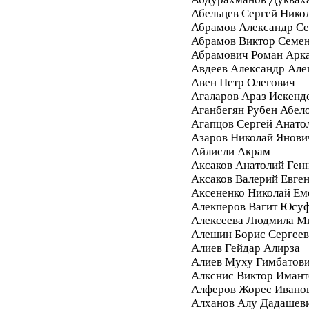
Абельцев Сергей Нико
Абрамов Александр Се
Абрамов Виктор Семе
Абрамович Роман Арк
Авдеев Александр Але
Авен Петр Олегович
Агаларов Араз Искенд
Аганбегян Рубен Абел
Агапцов Сергей Анато
Азаров Николай Янови
Айлисли Акрам
Аксаков Анатолий Ген
Аксаков Валерий Евге
Аксененко Николай Ем
Алекперов Вагит Юсу
Алексеева Людмила М
Алешин Борис Сергее
Алиев Гейдар Алирза
Алиев Муху Гимбатов
Алкснис Виктор Имант
Алферов Жорес Ивано
Алханов Алу Дадашев