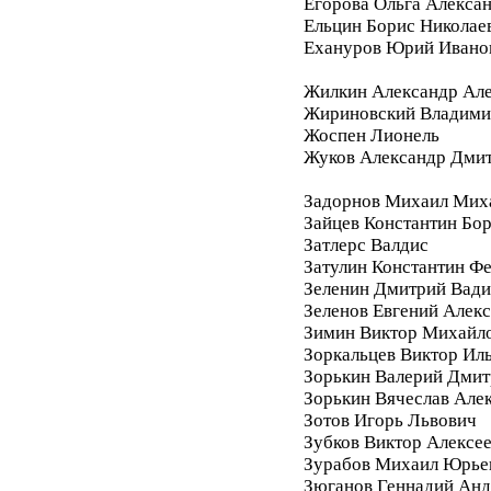
Егорова Ольга Алекса
Ельцин Борис Николае
Ехануров Юрий Ивано
Жилкин Александр Ал
Жириновский Владими
Жоспен Лионель
Жуков Александр Дми
Задорнов Михаил Мих
Зайцев Константин Бо
Затлерс Валдис
Затулин Константин Ф
Зеленин Дмитрий Вад
Зеленов Евгений Алек
Зимин Виктор Михайл
Зоркальцев Виктор Ил
Зорькин Валерий Дмит
Зорькин Вячеслав Але
Зотов Игорь Львович
Зубков Виктор Алексе
Зурабов Михаил Юрье
Зюганов Геннадий Анд