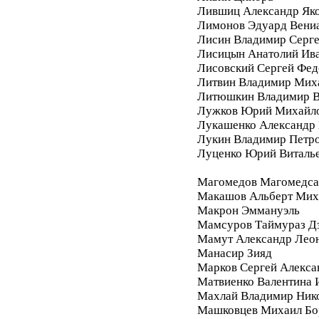
Лившиц Александр Як
Лимонов Эдуард Вени
Лисин Владимир Серг
Лисицын Анатолий Ив
Лисовский Сергей Фе
Литвин Владимир Мих
Литюшкин Владимир В
Лужков Юрий Михайл
Лукашенко Александр 
Лукин Владимир Петр
Луценко Юрий Виталь
Магомедов Магомедса
Макашов Альберт Мих
Макрон Эммануэль
Мамсуров Таймураз Д
Мамут Александр Лео
Манасир Зияд
Марков Сергей Алекса
Матвиенко Валентина 
Махлай Владимир Ник
Машковцев Михаил Бо