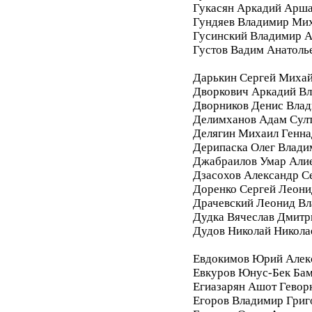
Гукасян Аркадий Арш
Гундяев Владимир Ми
Гусинский Владимир А
Густов Вадим Анатоль
Дарькин Сергей Миха
Дворкович Аркадий В
Дворников Денис Вла
Делимханов Адам Сул
Делягин Михаил Генна
Дерипаска Олег Влади
Джабраилов Умар Али
Дзасохов Александр С
Доренко Сергей Леони
Драчевский Леонид В
Дудка Вячеслав Дмитр
Дудов Николай Никола
Евдокимов Юрий Алек
Евкуров Юнус-Бек Бам
Егиазарян Ашот Гевор
Егоров Владимир Григ