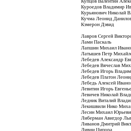
Купцов Валентин Алек
Куроедов Владимир И
Курьянович Николай 
Кучма Леонид Данило
Кэмерон Дэвид
Лавров Сергей Виктор
Лами Паскаль
Лапшин Михаил Ивано
Латышев Петр Михайл
Лебедев Александр Ев
Лебедев Вячеслав Мих
Лебедев Игорь Влади
Лебедев Платон Леони
Лебедь Алексей Ивано
Левитин Игорь Евгень
Левичев Николай Вла
Ледник Виталий Влад
Лекишвили Нико Миха
Лесин Михаил Юрьеви
Либерман Авигдор Ль
Ливанов Дмитрий Вик
Ливни Ципора