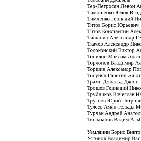
Тер-Петросян Левон А
Тимошенко Юлия Влад
Тимченко Геннадий Ни
Титов Борис Юрьевич
Титов Константин Але
Тишанин Александр Ге
Ткачев Александр Ник
Толоконский Виктор А
Топилин Максим Анат
Торлопов Владимир А
Торшин Александр По
Тосунян Гарегин Ашот
Трамп Дональд Джон
Трошев Геннадий Нико
Трубников Вячеслав И
Трутнев Юрий Петров
Тулеев Аман-гельды М
Турчак Андрей Анатол
Тюльпанов Вадим Аль
Уемлянин Борис Викто
Устинов Владимир Вас