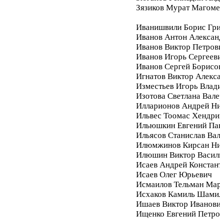
Зязиков Мурат Магом
Иванишвили Борис Гри
Иванов Антон Алексан
Иванов Виктор Петров
Иванов Игорь Сергеев
Иванов Сергей Борисо
Игнатов Виктор Алекс
Изместьев Игорь Влад
Изотова Светлана Вале
Илларионов Андрей Ни
Ильвес Тоомас Хендри
Ильюшкин Евгений Па
Ильясов Станислав Ва
Илюмжинов Кирсан Ни
Илюшин Виктор Васил
Исаев Андрей Констан
Исаев Олег Юрьевич
Исмаилов Тельман Ма
Исхаков Камиль Шами
Ишаев Виктор Иванов
Ищенко Евгений Петро