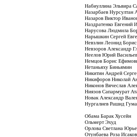
Набиуллина Эльвира С
Назарбаев Нурсултан 
Назаров Виктор Ивано
Наздратенко Евгений 
Нарусова Людмила Бо
Нарышкин Сергей Евг
Невзлин Леонид Борис
Невзоров Александр Г
Неелов Юрий Василье
Немцов Борис Ефимов
Нетаньяху Биньямин
Никитин Андрей Серге
Никифоров Николай А
Никонов Вячеслав Але
Ниязов Сапармурат Ат
Новак Александр Вале
Нургалиев Рашид Гум
Обама Барак Хусейн
Ольмерт Эхуд
Орлова Светлана Юрье
Отунбаева Роза Исако