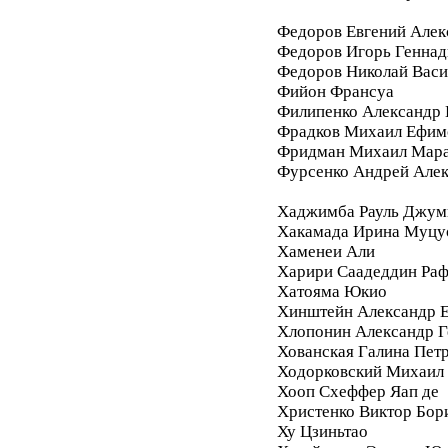
Федоров Евгений Алек
Федоров Игорь Геннад
Федоров Николай Васи
Фийон Франсуа
Филипенко Александр 
Фрадков Михаил Ефим
Фридман Михаил Мара
Фурсенко Андрей Але
Хаджимба Рауль Джум
Хакамада Ирина Муцу
Хаменеи Али
Харири Саадеддин Ра
Хатояма Юкио
Хинштейн Александр Е
Хлопонин Александр Г
Хованская Галина Пет
Ходорковский Михаил
Хооп Схеффер Яап де
Христенко Виктор Бор
Ху Цзиньтао