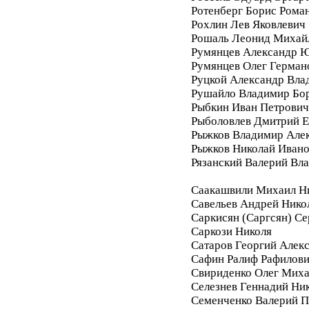
Ротенберг Борис Рома
Рохлин Лев Яковлевич
Рошаль Леонид Михай
Румянцев Александр 
Румянцев Олег Герман
Руцкой Александр Вла
Рушайло Владимир Бо
Рыбкин Иван Петрович
Рыболовлев Дмитрий Е
Рыжков Владимир Але
Рыжков Николай Иван
Рязанский Валерий Вл
Саакашвили Михаил Н
Савельев Андрей Нико
Саркисян (Саргсян) С
Саркози Николя
Сатаров Георгий Алек
Сафин Ралиф Рафилов
Свириденко Олег Мих
Селезнев Геннадий Ни
Семенченко Валерий П