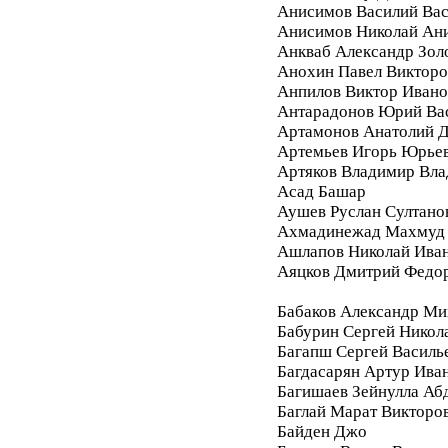
Анисимов Василий Вас
Анисимов Николай Ан
Анкваб Александр Зол
Анохин Павел Викторо
Анпилов Виктор Ивано
Антарадонов Юрий Ва
Артамонов Анатолий 
Артемьев Игорь Юрье
Артяков Владимир Вл
Асад Башар
Аушев Руслан Султано
Ахмадинежад Махмуд
Ашлапов Николай Ива
Аяцков Дмитрий Федо
Бабаков Александр Ми
Бабурин Сергей Никол
Багапш Сергей Василь
Багдасарян Артур Ива
Багишаев Зейнулла Аб
Баглай Марат Викторо
Байден Джо