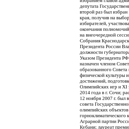
избранием главой адм
депутата Государствен
второй раз был избран
края, получив на выбо
избирателей, участвов
окончания полномочий -
на внеочередной сесси
Собрания Краснодарск
Президента России Вл
должности губернатора
Указом Президента РФ о
назначен членом Совет
образованного Совета 
физической культуры и
достижений, подготов
Олимпийских игр и XI
2014 года в г. Сочи; 
12 ноября 2007 г. был
совета Государственно
олимпийских объектов 
горноклиматического к
Аграрной партии Росси
Кубани; лауреат преми