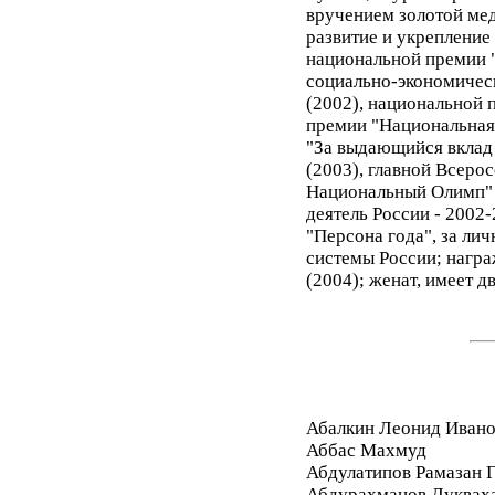
вручением золотой мед
развитие и укрепление 
национальной премии "
социально-экономическ
(2002), национальной 
премии "Национальная
"За выдающийся вклад
(2003), главной Всеро
Национальный Олимп" 
деятель России - 2002
"Персона года", за лич
системы России; награ
(2004); женат, имеет д
Абалкин Леонид Иван
Аббас Махмуд
Абдулатипов Рамазан
Абдурахманов Дуквах