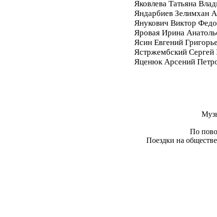
Яковлева Татьяна Вла
Яндарбиев Зелимхан 
Янукович Виктор Фед
Яровая Ирина Анатоль
Ясин Евгений Григорь
Ястржембский Сергей
Яценюк Арсений Петр
Муз
По пово
Поездки на обществе