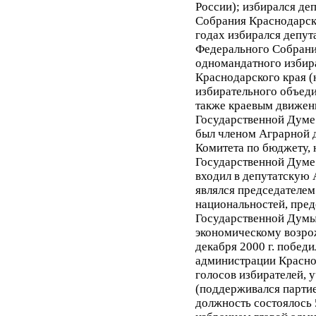
России); избирался де
Собрания Краснодарско
годах избирался депу
Федерального Собрани
одномандатного избир
Краснодарского края (н
избирательного объед
также краевым движени
Государственной Думе 
был членом Аграрной 
Комитета по бюджету, 
Государственной Думе 
входил в депутатскую
являлся председателем
национальностей, пре
Государственной Думы
экономическому возро
декабря 2000 г. победи
администрации Краснод
голосов избирателей, 
(поддерживался партие
должность состоялось 5