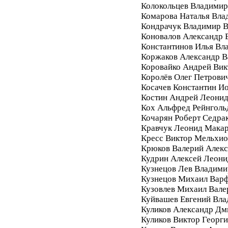
Колокольцев Владимир
Комарова Наталья Вла
Кондрачук Владимир В
Коновалов Александр 
Константинов Илья Вл
Коржаков Александр В
Коровайко Андрей Вик
Королёв Олег Петрови
Косачев Константин И
Костин Андрей Леони
Кох Альфред Рейнголь
Кочарян Роберт Седра
Кравчук Леонид Мака
Кресс Виктор Мельхи
Крюков Валерий Алек
Кудрин Алексей Леони
Кузнецов Лев Владими
Кузнецов Михаил Вар
Кузовлев Михаил Вале
Куйвашев Евгений Вл
Куликов Александр Дм
Куликов Виктор Георг