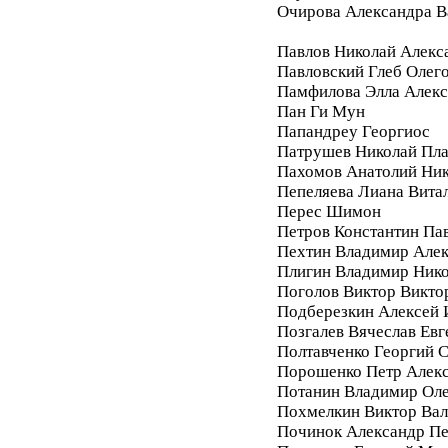
Очирова Александра В
Павлов Николай Алекс
Павловский Глеб Олег
Памфилова Элла Алекс
Пан Ги Мун
Папандреу Георгиос
Патрушев Николай Пл
Пахомов Анатолий Ник
Пепеляева Лиана Вита
Перес Шимон
Петров Константин Па
Пехтин Владимир Алек
Плигин Владимир Ник
Поголов Виктор Викто
Подберезкин Алексей 
Позгалев Вячеслав Евг
Полтавченко Георгий 
Порошенко Петр Алек
Потанин Владимир Ол
Похмелкин Виктор Вал
Починок Александр П