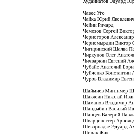
Худайнатов Эдуард Ю
Чавес Уго
Чайка Юрий Яковлеви
Чейни Ричард
Чемезов Сергей Викто
Черногоров Александ
Черномырдин Виктор 
Чигиринский Шалва П
Чиркунов Олег Анатол
Чичваркин Евгений Ал
Чубайс Анатолий Бори
Чуйченко Константин 
Чуров Владимир Евген
Шаймиев Минтимер Ш
Шаклеин Николай Ива
Шаманов Владимир Ан
Шандыбин Василий Ив
Шанцев Валерий Павл
Шварценеггер Арноль
Шеварнадзе Эдуард А
Ширак Жак