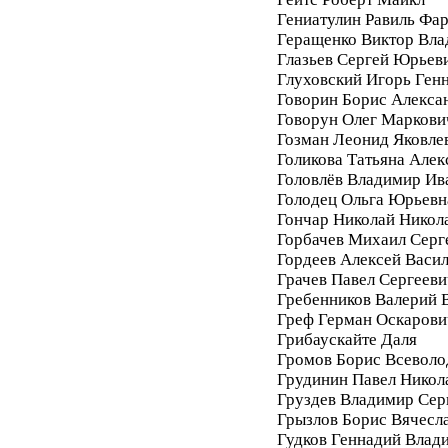
Гениатулин Равиль Фа
Геращенко Виктор Вл
Глазьев Сергей Юрьев
Глуховский Игорь Ген
Говорин Борис Алекса
Говорун Олег Маркови
Гозман Леонид Яковле
Голикова Татьяна Алек
Головлёв Владимир Ив
Голодец Ольга Юрьевн
Гончар Николай Никол
Горбачев Михаил Серг
Гордеев Алексей Васи
Грачев Павел Сергееви
Гребенников Валерий 
Греф Герман Оскарови
Грибаускайте Даля
Громов Борис Всеволо
Грудинин Павел Никол
Груздев Владимир Сер
Грызлов Борис Вячесл
Гудков Геннадий Влад