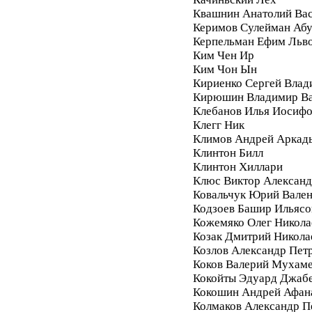
Квашнин Анатолий Ва
Керимов Сулейман Аб
Керпельман Ефим Льв
Ким Чен Ир
Ким Чон Ын
Кириенко Сергей Влад
Кирюшин Владимир Ва
Клебанов Илья Иосиф
Клегг Ник
Климов Андрей Аркад
Клинтон Билл
Клинтон Хиллари
Клюс Виктор Алексан
Ковальчук Юрий Вале
Кодзоев Башир Ильясо
Кожемяко Олег Никола
Козак Дмитрий Никола
Козлов Александр Пет
Коков Валерий Мухам
Кокойты Эдуард Джаб
Кокошин Андрей Афан
Колмаков Александр П