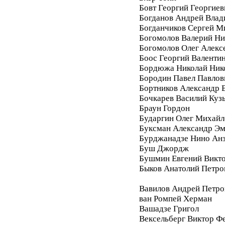
Бовт Георгий Георгиев
Богданов Андрей Вла
Богданчиков Сергей М
Богомолов Валерий Ни
Богомолов Олег Алекс
Боос Георгий Валенти
Бордюжа Николай Ник
Бородин Павел Павлов
Бортников Александр 
Бочкарев Василий Куз
Браун Гордон
Бударгин Олег Михайл
Буксман Александр Э
Бурджанадзе Нино Ан
Буш Джордж
Бушмин Евгений Викт
Быков Анатолий Петро
Вавилов Андрей Петро
ван Ромпей Херман
Вашадзе Григол
Вексельберг Виктор Ф