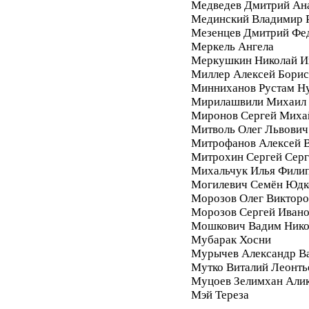
Медведев Дмитрий Ан
Мединский Владимир 
Мезенцев Дмитрий Фе
Меркель Ангела
Меркушкин Николай И
Миллер Алексей Бори
Минниханов Рустам Н
Мирилашвили Михаил
Миронов Сергей Миха
Митволь Олег Львович
Митрофанов Алексей 
Митрохин Сергей Серг
Михальчук Илья Фили
Могилевич Семён Юдк
Морозов Олег Викторо
Морозов Сергей Иван
Мошкович Вадим Нико
Мубарак Хосни
Мурычев Александр В
Мутко Виталий Леонть
Муцоев Зелимхан Али
Мэй Тереза