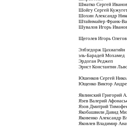
Шматко Сергей Ивано
Шойгу Сергей Кужуге
Шохин Александр Ник
Штайнмайер Франк-Ва
Шувалов Игорь Ивано
Щеголев Игорь Олегов
Элбэгдорж Цахиагийн
эль-Барадей Мохамед
Эрдоган Реджеп
Эрнст Константин Льв
Юшенков Сергей Нико
Ющенко Виктор Андре
Явлинский Григорий А
Язев Валерий Афонась
Язов Дмитрий Тимофе
Якобашвили Давид Ми
Яковенко Александр В
Яковлев Владимир Ана