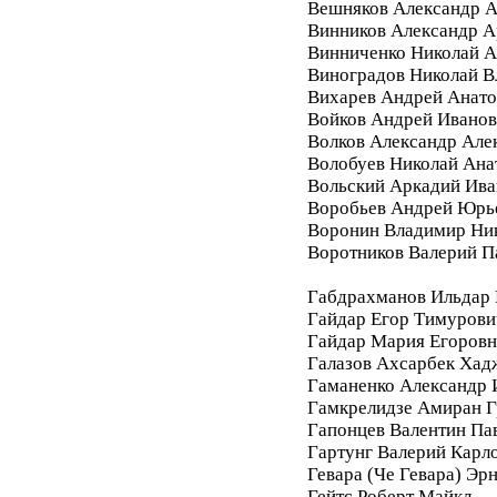
Вешняков Александр А
Винников Александр 
Винниченко Николай А
Виноградов Николай 
Вихарев Андрей Анато
Войков Андрей Ивано
Волков Александр Але
Волобуев Николай Ана
Вольский Аркадий Ива
Воробьев Андрей Юрь
Воронин Владимир Ни
Воротников Валерий П
Габдрахманов Ильдар
Гайдар Егор Тимурови
Гайдар Мария Егоровн
Галазов Ахсарбек Хад
Гаманенко Александр 
Гамкрелидзе Амиран Г
Гапонцев Валентин Па
Гартунг Валерий Карл
Гевара (Че Гевара) Эр
Гейтс Роберт Майкл