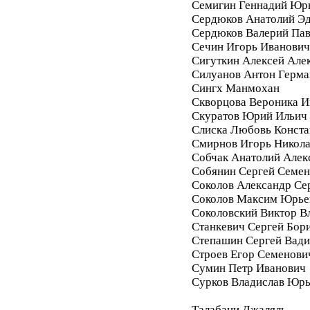
Семигин Геннадий Юр
Сердюков Анатолий Э
Сердюков Валерий Па
Сечин Игорь Иванович
Сигуткин Алексей Але
Силуанов Антон Герма
Сингх Манмохан
Скворцова Вероника И
Скуратов Юрий Ильич
Слиска Любовь Конста
Смирнов Игорь Никол
Собчак Анатолий Алек
Собянин Сергей Семе
Соколов Александр Се
Соколов Максим Юрье
Соколовский Виктор В
Станкевич Сергей Бор
Степашин Сергей Вад
Строев Егор Семенови
Сумин Петр Иванович
Сурков Владислав Юр
Талабани Джаляль