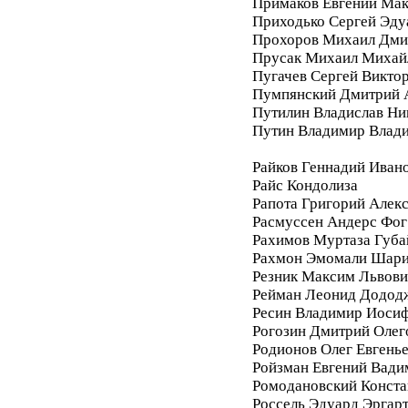
Примаков Евгений Ма
Приходько Сергей Эду
Прохоров Михаил Дми
Прусак Михаил Михай
Пугачев Сергей Викто
Пумпянский Дмитрий 
Путилин Владислав Ни
Путин Владимир Влад
Райков Геннадий Иван
Райс Кондолиза
Рапота Григорий Алек
Расмуссен Андерс Фог
Рахимов Муртаза Губа
Рахмон Эмомали Шар
Резник Максим Львови
Рейман Леонид Додод
Ресин Владимир Иоси
Рогозин Дмитрий Олег
Родионов Олег Евгень
Ройзман Евгений Вади
Ромодановский Конста
Россель Эдуард Эргар