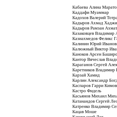
Кабаева Алина Марато
Каддафи Муаммар
Кадохов Валерий Тотр
Кадыров Ахмад Хадж
Кадыров Рамзан Ахма
Казаковцев Владимир 
Казиахмедов Феликс 
Калинин Юрий Иванов
Калюжный Виктор Ива
Каноков Арсен Башир
Кантор Вячеслав Влад
Караганов Сергей Але
Каретников Владимир
Карзай Хамид
Карлин Александр Бог
Каспаров Гарри Кимо
Кастро Фидель
Касьянов Михаил Мих
Катанандов Сергей Ле
Катренко Владимир С
Кацав Моше
Качиньский Лех