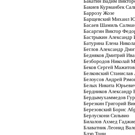
Бакатин Вадим Виктор
Бакиев Курманбек Сал
Баррозу Жозе
Барщевский Михаил Ю
Басаев Шамиль Салма
Басаргин Виктор Федо
Бастрыкин Александр 
Батурина Елена Никол
Беглов Александр Дми
Бедняков Дмитрий Ива
Безбородов Николай 
Беков Сергей Мажитов
Белковский Станислав
Белоусов Андрей Рэмо
Белых Никита Юрьеви
Бердников Александр 
Бердымухаммедов Гур
Березкин Григорий Ви
Березовский Борис Аб
Берлускони Сильвио
Билалов Ахмед Гаджи
Блаватник Леонид Вал
Блэр Тони