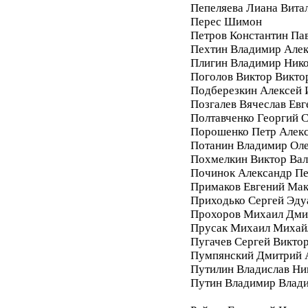
Пепеляева Лиана Вита
Перес Шимон
Петров Константин Па
Пехтин Владимир Алек
Плигин Владимир Ник
Поголов Виктор Викто
Подберезкин Алексей 
Позгалев Вячеслав Евг
Полтавченко Георгий 
Порошенко Петр Алек
Потанин Владимир Ол
Похмелкин Виктор Вал
Починок Александр П
Примаков Евгений Ма
Приходько Сергей Эду
Прохоров Михаил Дми
Прусак Михаил Михай
Пугачев Сергей Викто
Пумпянский Дмитрий 
Путилин Владислав Ни
Путин Владимир Влад