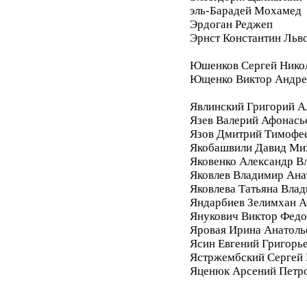
эль-Барадей Мохамед
Эрдоган Реджеп
Эрнст Константин Льв
Юшенков Сергей Нико
Ющенко Виктор Андре
Явлинский Григорий А
Язев Валерий Афонась
Язов Дмитрий Тимофе
Якобашвили Давид Ми
Яковенко Александр В
Яковлев Владимир Ана
Яковлева Татьяна Вла
Яндарбиев Зелимхан 
Янукович Виктор Фед
Яровая Ирина Анатоль
Ясин Евгений Григорь
Ястржембский Сергей
Яценюк Арсений Петр