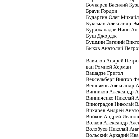
Бочкарев Василий Куз
Браун Гордон
Бударгин Олег Михайл
Буксман Александр Э
Бурджанадзе Нино Ан
Буш Джордж
Бушмин Евгений Викт
Быков Анатолий Петро
Вавилов Андрей Петро
ван Ромпей Херман
Вашадзе Григол
Вексельберг Виктор Ф
Вешняков Александр А
Винников Александр 
Винниченко Николай А
Виноградов Николай 
Вихарев Андрей Анато
Войков Андрей Ивано
Волков Александр Але
Волобуев Николай Ана
Вольский Аркадий Ива