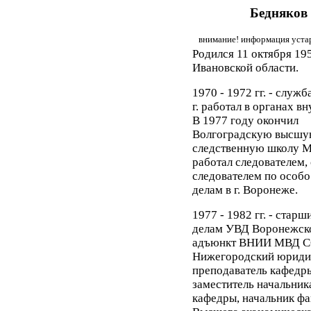
Бедняков
внимание! информация устар
Родился 11 октября 195
Ивановской области.
1970 - 1972 гг. - служб
г. работал в органах в
В 1977 году окончил
Волгоградскую высш
следственную школу 
работал следователем, 
следователем по особ
делам в г. Воронеже.
1977 - 1982 гг. - стар
делам УВД Воронежског
адъюнкт ВНИИ МВД ССС
Нижегородский юриди
преподаватель кафедры
заместитель начальник
кафедры, начальник факу