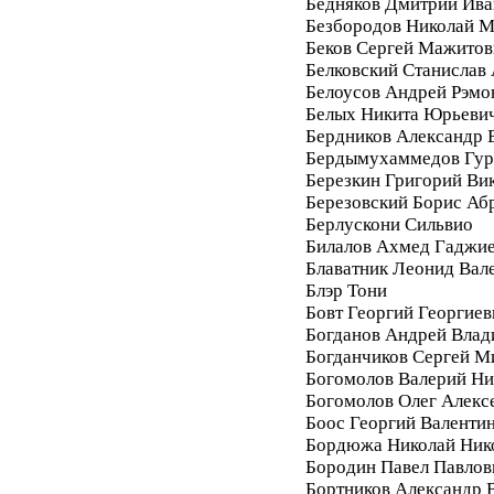
Бедняков Дмитрий Ива
Безбородов Николай 
Беков Сергей Мажитов
Белковский Станислав
Белоусов Андрей Рэмо
Белых Никита Юрьеви
Бердников Александр 
Бердымухаммедов Гур
Березкин Григорий Ви
Березовский Борис Аб
Берлускони Сильвио
Билалов Ахмед Гаджи
Блаватник Леонид Вал
Блэр Тони
Бовт Георгий Георгиев
Богданов Андрей Вла
Богданчиков Сергей М
Богомолов Валерий Ни
Богомолов Олег Алекс
Боос Георгий Валенти
Бордюжа Николай Ник
Бородин Павел Павлов
Бортников Александр 