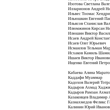
Изотова Светлана Вале
Илларионов Андрей Ни
Ильвес Тоомас Хендри
Ильюшкин Евгений Па
Ильясов Станислав Ва
Илюмжинов Кирсан Ни
Илюшин Виктор Васил
Исаев Андрей Констан
Исаев Олег Юрьевич
Исмаилов Тельман Ма
Исхаков Камиль Шами
Ишаев Виктор Иванов
Ищенко Евгений Петро
Кабаева Алина Марато
Каддафи Муаммар
Кадохов Валерий Тотр
Кадыров Ахмад Хадж
Кадыров Рамзан Ахма
Казаковцев Владимир 
Казиахмедов Феликс 
Калинин Юрий Иванов