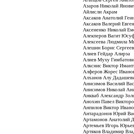
Азаров Николай Янови
Айлисли Акрам
Аксаков Анатолий Ген
Аксаков Валерий Евге
Аксененко Николай Ем
Алекперов Вагит Юсу
Алексеева Людмила М
Алешин Борис Сергее
Алиев Гейдар Алирза
Алиев Муху Гимбатов
Алкснис Виктор Имант
Алферов Жорес Ивано
Алханов Алу Дадашев
Анисимов Василий Вас
Анисимов Николай Ан
Анкваб Александр Зол
Анохин Павел Викторо
Анпилов Виктор Ивано
Антарадонов Юрий Ва
Артамонов Анатолий 
Артемьев Игорь Юрье
Артяков Владимир Вл