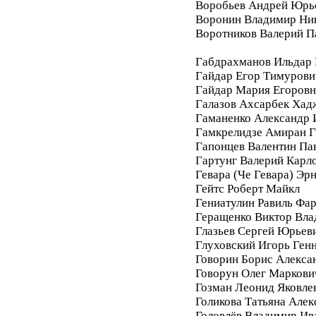
Воробьев Андрей Юрь
Воронин Владимир Ни
Воротников Валерий П
Габдрахманов Ильдар
Гайдар Егор Тимурови
Гайдар Мария Егоровн
Галазов Ахсарбек Хад
Гаманенко Александр 
Гамкрелидзе Амиран Г
Гапонцев Валентин Па
Гартунг Валерий Карл
Гевара (Че Гевара) Эр
Гейтс Роберт Майкл
Гениатулин Равиль Фа
Геращенко Виктор Вл
Глазьев Сергей Юрьев
Глуховский Игорь Ген
Говорин Борис Алекса
Говорун Олег Маркови
Гозман Леонид Яковле
Голикова Татьяна Алек
Головлёв Владимир Ив