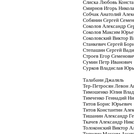
Слиска Любовь Конста
Смирнов Игорь Никол
Собчак Анатолий Алек
Собянин Сергей Семе
Соколов Александр Се
Соколов Максим Юрье
Соколовский Виктор В
Станкевич Сергей Бор
Степашин Сергей Вад
Строев Егор Семенови
Сумин Петр Иванович
Сурков Владислав Юр
Талабани Джаляль
Тер-Петросян Левон А
Тимошенко Юлия Влад
Тимченко Геннадий Ни
Титов Борис Юрьевич
Титов Константин Але
Тишанин Александр Ге
Ткачев Александр Ник
Толоконский Виктор А
Топилин Максим Анат