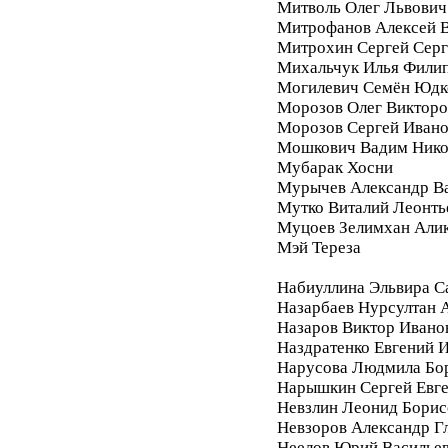
Митволь Олег Львович
Митрофанов Алексей 
Митрохин Сергей Серг
Михальчук Илья Фили
Могилевич Семён Юдк
Морозов Олег Викторо
Морозов Сергей Иван
Мошкович Вадим Нико
Мубарак Хосни
Мурычев Александр В
Мутко Виталий Леонть
Муцоев Зелимхан Али
Мэй Тереза
Набиуллина Эльвира С
Назарбаев Нурсултан 
Назаров Виктор Ивано
Наздратенко Евгений 
Нарусова Людмила Бо
Нарышкин Сергей Евг
Невзлин Леонид Борис
Невзоров Александр Г
Неелов Юрий Василье