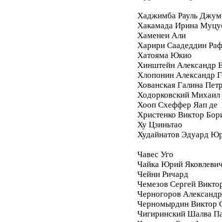
Хаджимба Рауль Джум
Хакамада Ирина Муцу
Хаменеи Али
Харири Саадеддин Ра
Хатояма Юкио
Хинштейн Александр Е
Хлопонин Александр Г
Хованская Галина Пет
Ходорковский Михаил
Хооп Схеффер Яап де
Христенко Виктор Бор
Ху Цзиньтао
Худайнатов Эдуард Ю
Чавес Уго
Чайка Юрий Яковлеви
Чейни Ричард
Чемезов Сергей Викто
Черногоров Александ
Черномырдин Виктор 
Чигиринский Шалва П