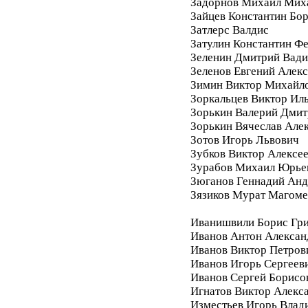
Задорнов Михаил Мих
Зайцев Константин Бо
Затлерс Валдис
Затулин Константин Ф
Зеленин Дмитрий Вад
Зеленов Евгений Алек
Зимин Виктор Михайл
Зоркальцев Виктор Ил
Зорькин Валерий Дмит
Зорькин Вячеслав Але
Зотов Игорь Львович
Зубков Виктор Алексе
Зурабов Михаил Юрье
Зюганов Геннадий Анд
Зязиков Мурат Магом
Иванишвили Борис Гри
Иванов Антон Алексан
Иванов Виктор Петров
Иванов Игорь Сергеев
Иванов Сергей Борисо
Игнатов Виктор Алекс
Изместьев Игорь Влад