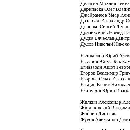
Делягин Михаил Генна
Дерипаска Олег Влади
Джабраилов Умар Али
Дзасохов Александр С
Доренко Сергей Леони
Драчевский Леонид В
Дудка Вячеслав Дмитр
Дудов Николай Никола
Евдокимов Юрий Алек
Евкуров Юнус-Бек Бам
Егиазарян Ашот Гевор
Егоров Владимир Григ
Егорова Ольга Алекса
Ельцин Борис Николае
Ехануров Юрий Ивано
Жилкин Александр Ал
Жириновский Владими
Жоспен Лионель
Жуков Александр Дми