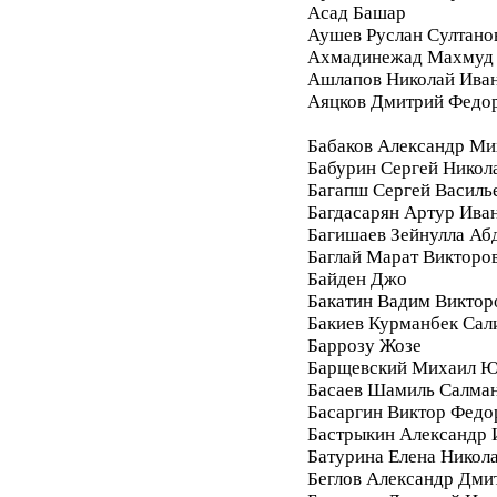
Асад Башар
Аушев Руслан Султано
Ахмадинежад Махмуд
Ашлапов Николай Ива
Аяцков Дмитрий Федо
Бабаков Александр Ми
Бабурин Сергей Никол
Багапш Сергей Василь
Багдасарян Артур Ива
Багишаев Зейнулла Аб
Баглай Марат Викторо
Байден Джо
Бакатин Вадим Виктор
Бакиев Курманбек Сал
Баррозу Жозе
Барщевский Михаил Ю
Басаев Шамиль Салма
Басаргин Виктор Федо
Бастрыкин Александр 
Батурина Елена Никол
Беглов Александр Дми