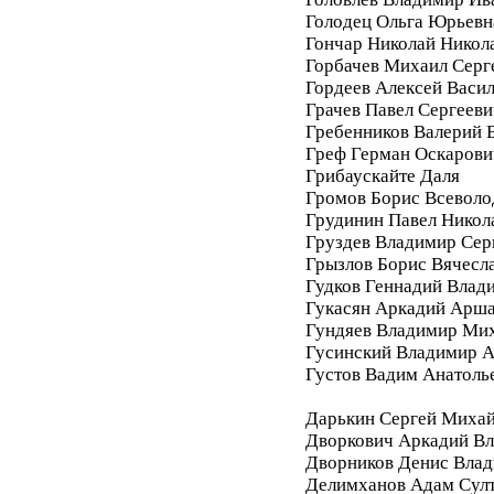
Голодец Ольга Юрьевн
Гончар Николай Никол
Горбачев Михаил Серг
Гордеев Алексей Васи
Грачев Павел Сергееви
Гребенников Валерий 
Греф Герман Оскарови
Грибаускайте Даля
Громов Борис Всеволо
Грудинин Павел Никол
Груздев Владимир Сер
Грызлов Борис Вячесл
Гудков Геннадий Влад
Гукасян Аркадий Арш
Гундяев Владимир Ми
Гусинский Владимир А
Густов Вадим Анатоль
Дарькин Сергей Миха
Дворкович Аркадий В
Дворников Денис Вла
Делимханов Адам Сул