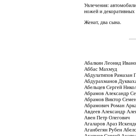
Увлечения: автомобили
ножей и декоративных 
Женат, два сына.
Абалкин Леонид Иван
Аббас Махмуд
Абдулатипов Рамазан
Абдурахманов Дуквах
Абельцев Сергей Нико
Абрамов Александр Се
Абрамов Виктор Семе
Абрамович Роман Арк
Авдеев Александр Але
Авен Петр Олегович
Агаларов Араз Искенд
Аганбегян Рубен Абел
Агапцов Сергей Анато