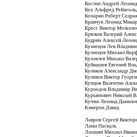
Костин Андрей Леони
Кох Альфред Рейнголь
Кочарян Роберт Седра
Кравчук Леонид Мака
Кресс Виктор Мельхи
Крюков Валерий Алек
Кудрин Алексей Леони
Кузнецов Лев Владими
Кузнецов Михаил Вар
Кузовлев Михаил Вале
Куйвашев Евгений Вл
Куликов Александр Дм
Куликов Виктор Георг
Купцов Валентин Алек
Куроедов Владимир И
Курьянович Николай 
Кучма Леонид Данило
Кэмерон Дэвид
Лавров Сергей Виктор
Лами Паскаль
Лапшин Михаил Ивано