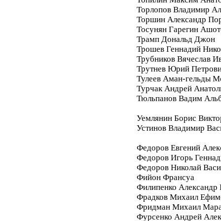
Торлопов Владимир А
Торшин Александр По
Тосунян Гарегин Ашот
Трамп Дональд Джон
Трошев Геннадий Нико
Трубников Вячеслав И
Трутнев Юрий Петров
Тулеев Аман-гельды М
Турчак Андрей Анатол
Тюльпанов Вадим Аль
Уемлянин Борис Викто
Устинов Владимир Вас
Федоров Евгений Алек
Федоров Игорь Геннад
Федоров Николай Васи
Фийон Франсуа
Филипенко Александр 
Фрадков Михаил Ефим
Фридман Михаил Мара
Фурсенко Андрей Але