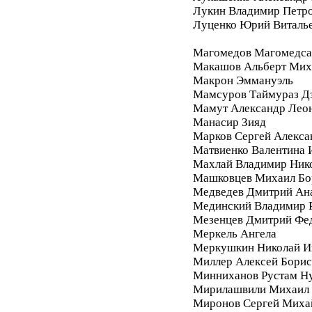
Лукин Владимир Петр
Луценко Юрий Виталь
Магомедов Магомедса
Макашов Альберт Мих
Макрон Эммануэль
Мамсуров Таймураз Д
Мамут Александр Лео
Манасир Зияд
Марков Сергей Алекса
Матвиенко Валентина 
Махлай Владимир Ник
Машковцев Михаил Бо
Медведев Дмитрий Ан
Мединский Владимир 
Мезенцев Дмитрий Фе
Меркель Ангела
Меркушкин Николай И
Миллер Алексей Бори
Минниханов Рустам Н
Мирилашвили Михаил
Миронов Сергей Миха