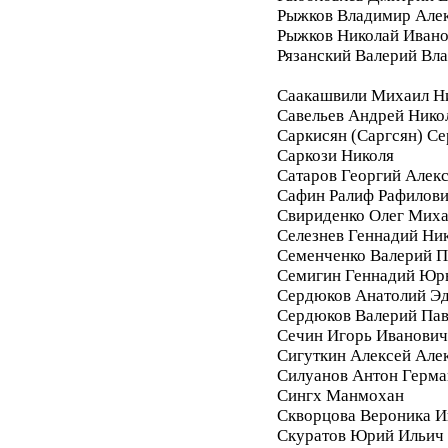
Рыжков Владимир Але
Рыжков Николай Иван
Рязанский Валерий Вл
Саакашвили Михаил Н
Савельев Андрей Нико
Саркисян (Саргсян) С
Саркози Николя
Сатаров Георгий Алек
Сафин Ралиф Рафилов
Свириденко Олег Мих
Селезнев Геннадий Ни
Семенченко Валерий П
Семигин Геннадий Юр
Сердюков Анатолий Э
Сердюков Валерий Па
Сечин Игорь Иванович
Сигуткин Алексей Але
Силуанов Антон Герма
Сингх Манмохан
Скворцова Вероника И
Скуратов Юрий Ильич