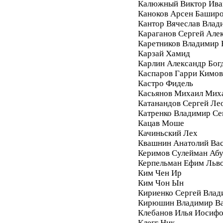
Калюжный Виктор Ива
Каноков Арсен Башир
Кантор Вячеслав Влад
Караганов Сергей Але
Каретников Владимир
Карзай Хамид
Карлин Александр Бог
Каспаров Гарри Кимо
Кастро Фидель
Касьянов Михаил Мих
Катанандов Сергей Ле
Катренко Владимир С
Кацав Моше
Качиньский Лех
Квашнин Анатолий Ва
Керимов Сулейман Аб
Керпельман Ефим Льв
Ким Чен Ир
Ким Чон Ын
Кириенко Сергей Влад
Кирюшин Владимир Ва
Клебанов Илья Иосиф
Клегг Ник