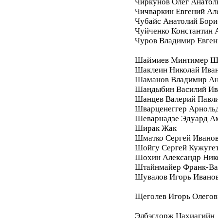
Чиркунов Олег Анатол
Чичваркин Евгений Ал
Чубайс Анатолий Бори
Чуйченко Константин 
Чуров Владимир Евген
Шаймиев Минтимер Ш
Шаклеин Николай Ива
Шаманов Владимир Ан
Шандыбин Василий Ив
Шанцев Валерий Павл
Шварценеггер Арноль
Шеварнадзе Эдуард А
Ширак Жак
Шматко Сергей Ивано
Шойгу Сергей Кужуге
Шохин Александр Ник
Штайнмайер Франк-Ва
Шувалов Игорь Ивано
Щеголев Игорь Олегов
Элбэгдорж Цахиагийн