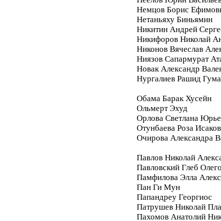
Немцов Борис Ефимов
Нетаньяху Биньямин
Никитин Андрей Серге
Никифоров Николай А
Никонов Вячеслав Але
Ниязов Сапармурат Ат
Новак Александр Вале
Нургалиев Рашид Гум
Обама Барак Хусейн
Ольмерт Эхуд
Орлова Светлана Юрье
Отунбаева Роза Исако
Очирова Александра В
Павлов Николай Алекс
Павловский Глеб Олег
Памфилова Элла Алекс
Пан Ги Мун
Папандреу Георгиос
Патрушев Николай Пл
Пахомов Анатолий Ник