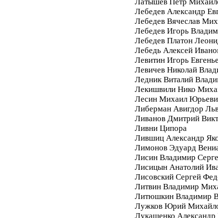
Латышев Петр Михайл
Лебедев Александр Ев
Лебедев Вячеслав Мих
Лебедев Игорь Влади
Лебедев Платон Леони
Лебедь Алексей Ивано
Левитин Игорь Евгень
Левичев Николай Вла
Ледник Виталий Влад
Лекишвили Нико Миха
Лесин Михаил Юрьеви
Либерман Авигдор Ль
Ливанов Дмитрий Вик
Ливни Ципора
Лившиц Александр Як
Лимонов Эдуард Вени
Лисин Владимир Серг
Лисицын Анатолий Ив
Лисовский Сергей Фе
Литвин Владимир Мих
Литюшкин Владимир В
Лужков Юрий Михайл
Лукашенко Александр 