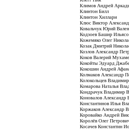
Климов Андрей Аркад
Клинтон Билл
Клинтон Хиллари
Клюс Виктор Алексан
Ковальчук Юрий Вале
Кодзоев Башир Ильясо
Кожемяко Олег Никола
Козак Дмитрий Никола
Козлов Александр Пет
Коков Валерий Мухам
Кокойты Эдуард Джаб
Кокошин Андрей Афан
Колмаков Александр П
Колокольцев Владимир
Комарова Наталья Вла
Кондрачук Владимир В
Коновалов Александр 
Константинов Илья Вл
Коржаков Александр В
Коровайко Андрей Вик
Королёв Олег Петрови
Косачев Константин И