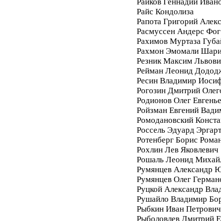
Райков Геннадий Иван
Райс Кондолиза
Рапота Григорий Алек
Расмуссен Андерс Фог
Рахимов Муртаза Губа
Рахмон Эмомали Шар
Резник Максим Львови
Рейман Леонид Додод
Ресин Владимир Иоси
Рогозин Дмитрий Олег
Родионов Олег Евгень
Ройзман Евгений Вади
Ромодановский Конста
Россель Эдуард Эргар
Ротенберг Борис Рома
Рохлин Лев Яковлевич
Рошаль Леонид Михай
Румянцев Александр 
Румянцев Олег Герман
Руцкой Александр Вла
Рушайло Владимир Бо
Рыбкин Иван Петрович
Рыболовлев Дмитрий Е