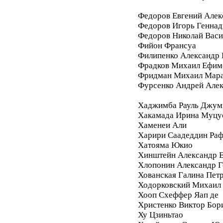
Федоров Евгений Алек
Федоров Игорь Геннад
Федоров Николай Васи
Фийон Франсуа
Филипенко Александр 
Фрадков Михаил Ефим
Фридман Михаил Мара
Фурсенко Андрей Але
Хаджимба Рауль Джум
Хакамада Ирина Муцу
Хаменеи Али
Харири Саадеддин Ра
Хатояма Юкио
Хинштейн Александр Е
Хлопонин Александр Г
Хованская Галина Пет
Ходорковский Михаил
Хооп Схеффер Яап де
Христенко Виктор Бор
Ху Цзиньтао