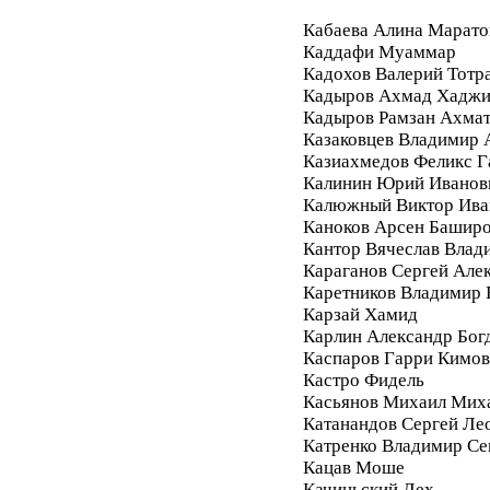
Кабаева Алина Марато
Каддафи Муаммар
Кадохов Валерий Тотр
Кадыров Ахмад Хадж
Кадыров Рамзан Ахма
Казаковцев Владимир 
Казиахмедов Феликс 
Калинин Юрий Иванов
Калюжный Виктор Ива
Каноков Арсен Башир
Кантор Вячеслав Влад
Караганов Сергей Але
Каретников Владимир
Карзай Хамид
Карлин Александр Бог
Каспаров Гарри Кимо
Кастро Фидель
Касьянов Михаил Мих
Катанандов Сергей Ле
Катренко Владимир С
Кацав Моше
Качиньский Лех