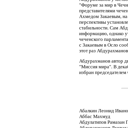
"Форуме за мир в Чечне
представителями чечен
Ахмедом Закаевым, на
перспективы установле
стабильности. Сам Абд
информацию, однако ут
чеченского парламент
с Закаевым в Осло соо
этот раз Абдурахманов
Абдурахманов автор дв
"Миссия мира". В дек
избран председателем 
Абалкин Леонид Иван
Аббас Махмуд
Абдулатипов Рамазан
Абдурахманов Дуквах