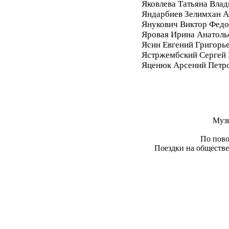
Яковлева Татьяна Вла
Яндарбиев Зелимхан 
Янукович Виктор Фед
Яровая Ирина Анатоль
Ясин Евгений Григорь
Ястржембский Сергей
Яценюк Арсений Петр
Муз
По пово
Поездки на обществе