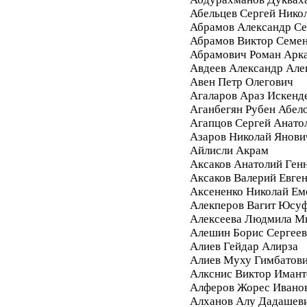
Абельцев Сергей Нико
Абрамов Александр Се
Абрамов Виктор Семе
Абрамович Роман Арк
Авдеев Александр Але
Авен Петр Олегович
Агаларов Араз Искенд
Аганбегян Рубен Абел
Агапцов Сергей Анато
Азаров Николай Янови
Айлисли Акрам
Аксаков Анатолий Ген
Аксаков Валерий Евге
Аксененко Николай Ем
Алекперов Вагит Юсу
Алексеева Людмила М
Алешин Борис Сергее
Алиев Гейдар Алирза
Алиев Муху Гимбатов
Алкснис Виктор Имант
Алферов Жорес Ивано
Алханов Алу Дадашев