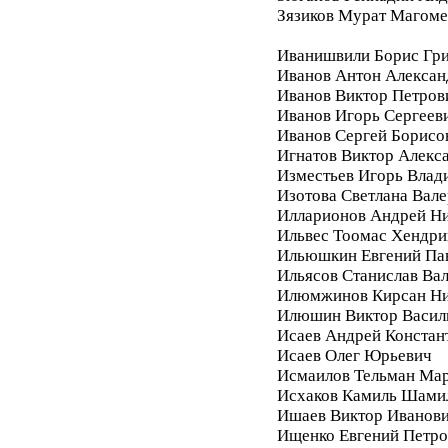
Зязиков Мурат Магом
Иванишвили Борис Гри
Иванов Антон Алексан
Иванов Виктор Петров
Иванов Игорь Сергеев
Иванов Сергей Борисо
Игнатов Виктор Алекс
Изместьев Игорь Влад
Изотова Светлана Вале
Илларионов Андрей Ни
Ильвес Тоомас Хендри
Ильюшкин Евгений Па
Ильясов Станислав Ва
Илюмжинов Кирсан Ни
Илюшин Виктор Васил
Исаев Андрей Констан
Исаев Олег Юрьевич
Исмаилов Тельман Ма
Исхаков Камиль Шами
Ишаев Виктор Иванов
Ищенко Евгений Петро