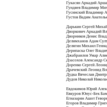
Гукасян Аркадий Арш
Гундяев Владимир Ми
Гусинский Владимир А
Густов Вадим Анатоль
Дарькин Сергей Миха
Дворкович Аркадий В
Дворников Денис Вла
Делимханов Адам Сул
Делягин Михаил Генна
Дерипаска Олег Влади
Джабраилов Умар Али
Дзасохов Александр С
Доренко Сергей Леони
Драчевский Леонид В
Дудка Вячеслав Дмитр
Дудов Николай Никола
Евдокимов Юрий Алек
Евкуров Юнус-Бек Бам
Егиазарян Ашот Гевор
Егоров Владимир Григ