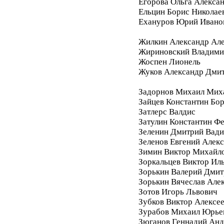
Егорова Ольга Алекса
Ельцин Борис Николае
Ехануров Юрий Ивано
Жилкин Александр Ал
Жириновский Владими
Жоспен Лионель
Жуков Александр Дми
Задорнов Михаил Мих
Зайцев Константин Бо
Затлерс Валдис
Затулин Константин Ф
Зеленин Дмитрий Вад
Зеленов Евгений Алек
Зимин Виктор Михайл
Зоркальцев Виктор Ил
Зорькин Валерий Дмит
Зорькин Вячеслав Але
Зотов Игорь Львович
Зубков Виктор Алексе
Зурабов Михаил Юрье
Зюганов Геннадий Анд