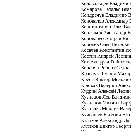
Колокольцев Владимир
Комарова Наталья Вла
Кондрачук Владимир В
Коновалов Александр 
Константинов Илья Вл
Коржаков Александр В
Коровайко Андрей Вик
Королёв Олег Петрови
Косачев Константин И
Костин Андрей Леони
Кох Альфред Рейнголь
Кочарян Роберт Седра
Кравчук Леонид Мака
Кресс Виктор Мельхи
Крюков Валерий Алек
Кудрин Алексей Леони
Кузнецов Лев Владими
Кузнецов Михаил Вар
Кузовлев Михаил Вале
Куйвашев Евгений Вл
Куликов Александр Дм
Куликов Виктор Георг