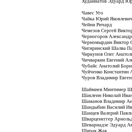
Худайнатов Эдуард Ю
Чавес Уго
Чайка Юрий Яковлеви
Чейни Ричард
Чемезов Сергей Викто
Черногоров Александ
Черномырдин Виктор 
Чигиринский Шалва П
Чиркунов Олег Анатол
Чичваркин Евгений Ал
Чубайс Анатолий Бори
Чуйченко Константин 
Чуров Владимир Евген
Шаймиев Минтимер Ш
Шаклеин Николай Ива
Шаманов Владимир Ан
Шандыбин Василий Ив
Шанцев Валерий Павл
Шварценеггер Арноль
Шеварнадзе Эдуард А
Ширак Жак