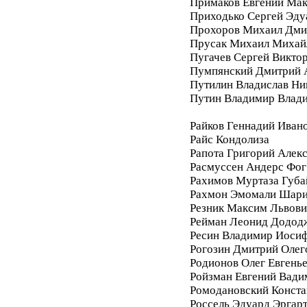
Примаков Евгений Ма
Приходько Сергей Эду
Прохоров Михаил Дми
Прусак Михаил Михай
Пугачев Сергей Викто
Пумпянский Дмитрий 
Путилин Владислав Ни
Путин Владимир Влад
Райков Геннадий Иван
Райс Кондолиза
Рапота Григорий Алек
Расмуссен Андерс Фог
Рахимов Муртаза Губа
Рахмон Эмомали Шар
Резник Максим Львови
Рейман Леонид Додод
Ресин Владимир Иоси
Рогозин Дмитрий Олег
Родионов Олег Евгень
Ройзман Евгений Вади
Ромодановский Конста
Россель Эдуард Эргар