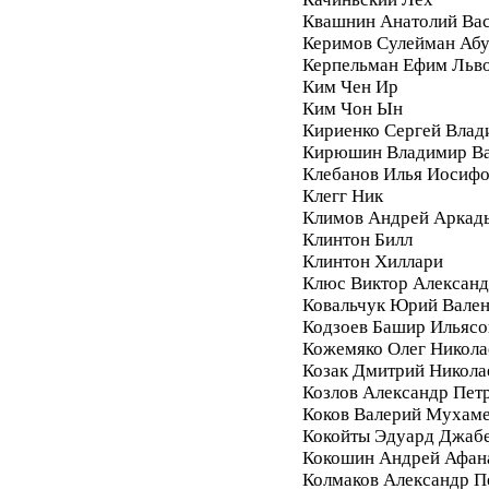
Квашнин Анатолий Ва
Керимов Сулейман Аб
Керпельман Ефим Льв
Ким Чен Ир
Ким Чон Ын
Кириенко Сергей Влад
Кирюшин Владимир Ва
Клебанов Илья Иосиф
Клегг Ник
Климов Андрей Аркад
Клинтон Билл
Клинтон Хиллари
Клюс Виктор Алексан
Ковальчук Юрий Вале
Кодзоев Башир Ильясо
Кожемяко Олег Никола
Козак Дмитрий Никола
Козлов Александр Пет
Коков Валерий Мухам
Кокойты Эдуард Джаб
Кокошин Андрей Афан
Колмаков Александр П