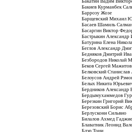
Бакатин Вадим Виктор
Бакиев Курманбек Сал
Баррозу Жозе
Барщевский Михаил Ю
Басаев Шамиль Салма
Басаргин Виктор Федо
Бастрыкин Александр 
Батурина Елена Никол
Беглов Александр Дми
Бедняков Дмитрий Ива
Безбородов Николай 
Беков Сергей Мажитов
Белковский Станислав
Белоусов Андрей Рэмо
Белых Никита Юрьеви
Бердников Александр 
Бердымухаммедов Гур
Березкин Григорий Ви
Березовский Борис Аб
Берлускони Сильвио
Билалов Ахмед Гаджи
Блаватник Леонид Вал
Блэр Тони