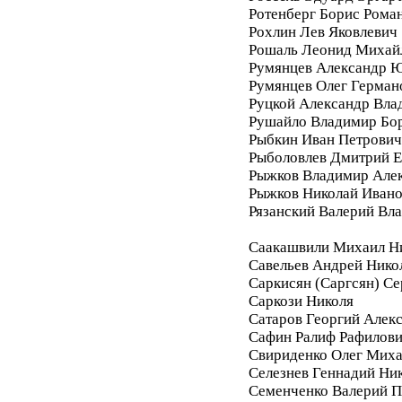
Ротенберг Борис Рома
Рохлин Лев Яковлевич
Рошаль Леонид Михай
Румянцев Александр 
Румянцев Олег Герман
Руцкой Александр Вла
Рушайло Владимир Бо
Рыбкин Иван Петрович
Рыболовлев Дмитрий Е
Рыжков Владимир Але
Рыжков Николай Иван
Рязанский Валерий Вл
Саакашвили Михаил Н
Савельев Андрей Нико
Саркисян (Саргсян) С
Саркози Николя
Сатаров Георгий Алек
Сафин Ралиф Рафилов
Свириденко Олег Мих
Селезнев Геннадий Ни
Семенченко Валерий П