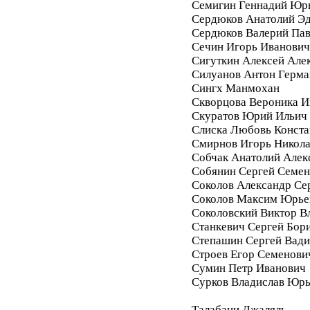
Семигин Геннадий Юр
Сердюков Анатолий Э
Сердюков Валерий Па
Сечин Игорь Иванович
Сигуткин Алексей Але
Силуанов Антон Герма
Сингх Манмохан
Скворцова Вероника И
Скуратов Юрий Ильич
Слиска Любовь Конста
Смирнов Игорь Никол
Собчак Анатолий Алек
Собянин Сергей Семе
Соколов Александр Се
Соколов Максим Юрье
Соколовский Виктор В
Станкевич Сергей Бор
Степашин Сергей Вад
Строев Егор Семенови
Сумин Петр Иванович
Сурков Владислав Юр
Талабани Джаляль