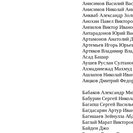
Анисимов Василий Вас
Анисимов Николай Ан
Анкваб Александр Зол
Анохин Павел Викторо
Анпилов Виктор Ивано
Антарадонов Юрий Ва
Артамонов Анатолий 
Артемьев Игорь Юрье
Артяков Владимир Вл
Асад Башар
Аушев Руслан Султано
Ахмадинежад Махмуд
Ашлапов Николай Ива
Аяцков Дмитрий Федо
Бабаков Александр Ми
Бабурин Сергей Никол
Багапш Сергей Василь
Багдасарян Артур Ива
Багишаев Зейнулла Аб
Баглай Марат Викторо
Байден Джо