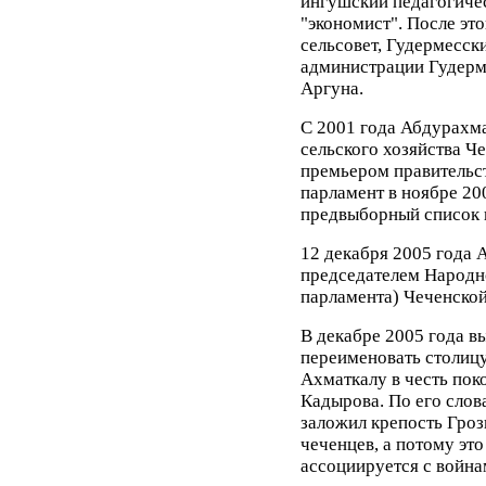
ингушский педагогичес
"экономист". После эт
сельсовет, Гудермесск
администрации Гудерм
Аргуна.
С 2001 года Абдурахма
сельского хозяйства Ч
премьером правительст
парламент в ноябре 200
предвыборный список п
12 декабря 2005 года 
председателем Народн
парламента) Чеченской
В декабре 2005 года в
переименовать столицу
Ахматкалу в честь пок
Кадырова. По его слов
заложил крепость Гро
чеченцев, а потому это
ассоциируется с война