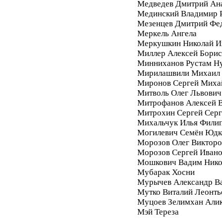
Медведев Дмитрий Ан
Мединский Владимир 
Мезенцев Дмитрий Фе
Меркель Ангела
Меркушкин Николай И
Миллер Алексей Бори
Минниханов Рустам Н
Мирилашвили Михаил
Миронов Сергей Миха
Митволь Олег Львович
Митрофанов Алексей 
Митрохин Сергей Серг
Михальчук Илья Фили
Могилевич Семён Юдк
Морозов Олег Викторо
Морозов Сергей Иван
Мошкович Вадим Нико
Мубарак Хосни
Мурычев Александр В
Мутко Виталий Леонть
Муцоев Зелимхан Али
Мэй Тереза