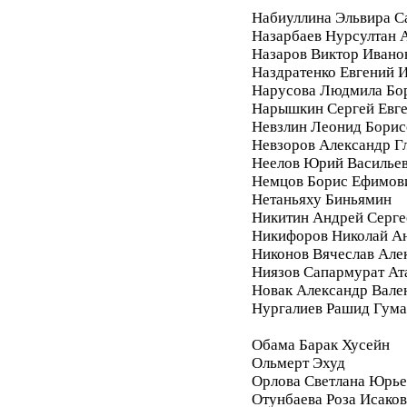
Набиуллина Эльвира С
Назарбаев Нурсултан 
Назаров Виктор Ивано
Наздратенко Евгений 
Нарусова Людмила Бо
Нарышкин Сергей Евг
Невзлин Леонид Борис
Невзоров Александр Г
Неелов Юрий Василье
Немцов Борис Ефимов
Нетаньяху Биньямин
Никитин Андрей Серге
Никифоров Николай А
Никонов Вячеслав Але
Ниязов Сапармурат Ат
Новак Александр Вале
Нургалиев Рашид Гум
Обама Барак Хусейн
Ольмерт Эхуд
Орлова Светлана Юрье
Отунбаева Роза Исако