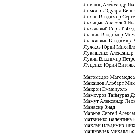
Лившиц Александр Як
Лимонов Эдуард Вени
Лисин Владимир Серг
Лисицын Анатолий Ив
Лисовский Сергей Фе
Литвин Владимир Мих
Литюшкин Владимир В
Лужков Юрий Михайл
Лукашенко Александр 
Лукин Владимир Петр
Луценко Юрий Виталь
Магомедов Магомедса
Макашов Альберт Мих
Макрон Эммануэль
Мамсуров Таймураз Д
Мамут Александр Лео
Манасир Зияд
Марков Сергей Алекса
Матвиенко Валентина 
Махлай Владимир Ник
Машковцев Михаил Бо