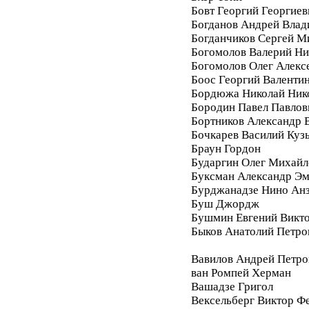
Бовт Георгий Георгиев
Богданов Андрей Вла
Богданчиков Сергей М
Богомолов Валерий Ни
Богомолов Олег Алекс
Боос Георгий Валенти
Бордюжа Николай Ник
Бородин Павел Павлов
Бортников Александр 
Бочкарев Василий Куз
Браун Гордон
Бударгин Олег Михайл
Буксман Александр Э
Бурджанадзе Нино Ан
Буш Джордж
Бушмин Евгений Викт
Быков Анатолий Петро
Вавилов Андрей Петро
ван Ромпей Херман
Вашадзе Григол
Вексельберг Виктор Ф