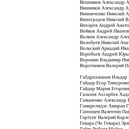
Вешняков Александр А
Винников Александр 
Винниченко Николай А
Виноградов Николай 
Вихарев Андрей Анато
Войков Андрей Ивано
Волков Александр Але
Волобуев Николай Ана
Вольский Аркадий Ива
Воробьев Андрей Юрь
Воронин Владимир Ни
Воротников Валерий П
Габдрахманов Ильдар
Гайдар Егор Тимурови
Гайдар Мария Егоровн
Галазов Ахсарбек Хад
Гаманенко Александр 
Гамкрелидзе Амиран Г
Гапонцев Валентин Па
Гартунг Валерий Карл
Гевара (Че Гевара) Эр
Гейтс Роберт Майкл