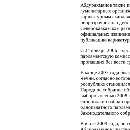
Абдурахманов также п
гуманитарных организа
карикатурным скандало
непрозрачностью дейст
Северокавказском реги
официальных извинени
публикацию карикатур
С 24 января 2006 года
парламентскую комисс
пропавших без вести г
В конце 2007 года был
Чечни, согласно которы
республике становился
Народное собрание об
выборов осенью 2008 
единогласно избран пр
однопалатного парламе
Законодательного собр
В июле 2009 года, по 
Абдурахманов участво