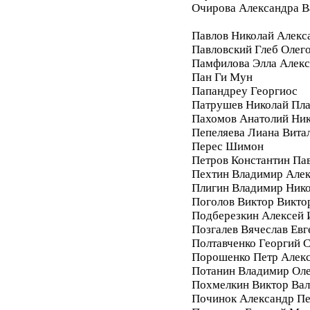
Очирова Александра В
Павлов Николай Алекс
Павловский Глеб Олег
Памфилова Элла Алекс
Пан Ги Мун
Папандреу Георгиос
Патрушев Николай Пл
Пахомов Анатолий Ник
Пепеляева Лиана Вита
Перес Шимон
Петров Константин Па
Пехтин Владимир Алек
Плигин Владимир Ник
Поголов Виктор Викто
Подберезкин Алексей 
Позгалев Вячеслав Евг
Полтавченко Георгий 
Порошенко Петр Алек
Потанин Владимир Ол
Похмелкин Виктор Вал
Починок Александр П