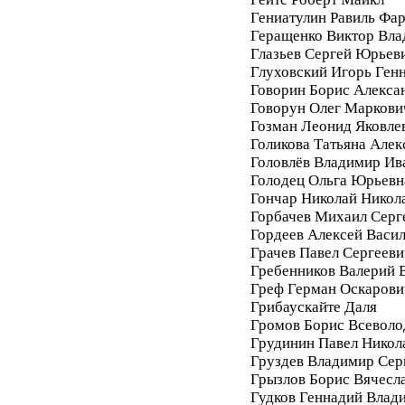
Гениатулин Равиль Фа
Геращенко Виктор Вл
Глазьев Сергей Юрьев
Глуховский Игорь Ген
Говорин Борис Алекса
Говорун Олег Маркови
Гозман Леонид Яковле
Голикова Татьяна Алек
Головлёв Владимир Ив
Голодец Ольга Юрьевн
Гончар Николай Никол
Горбачев Михаил Серг
Гордеев Алексей Васи
Грачев Павел Сергееви
Гребенников Валерий 
Греф Герман Оскарови
Грибаускайте Даля
Громов Борис Всеволо
Грудинин Павел Никол
Груздев Владимир Сер
Грызлов Борис Вячесл
Гудков Геннадий Влад