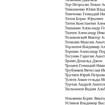
Тер-Петросян Левон А
Тимошенко Юлия Влад
Тимченко Геннадий Ни
Титов Борис Юрьевич
Титов Константин Але
Тишанин Александр Ге
Ткачев Александр Ник
Толоконский Виктор А
Топилин Максим Анат
Торлопов Владимир А
Торшин Александр По
Тосунян Гарегин Ашот
Трамп Дональд Джон
Трошев Геннадий Нико
Трубников Вячеслав И
Трутнев Юрий Петров
Тулеев Аман-гельды М
Турчак Андрей Анатол
Тюльпанов Вадим Аль
Уемлянин Борис Викто
Устинов Владимир Вас