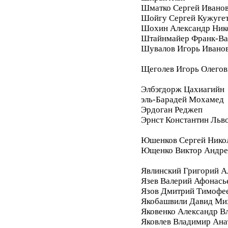
Шматко Сергей Ивано
Шойгу Сергей Кужуге
Шохин Александр Ник
Штайнмайер Франк-Ва
Шувалов Игорь Ивано
Щеголев Игорь Олегов
Элбэгдорж Цахиагийн
эль-Барадей Мохамед
Эрдоган Реджеп
Эрнст Константин Льв
Юшенков Сергей Нико
Ющенко Виктор Андре
Явлинский Григорий А
Язев Валерий Афонась
Язов Дмитрий Тимофе
Якобашвили Давид Ми
Яковенко Александр В
Яковлев Владимир Ана