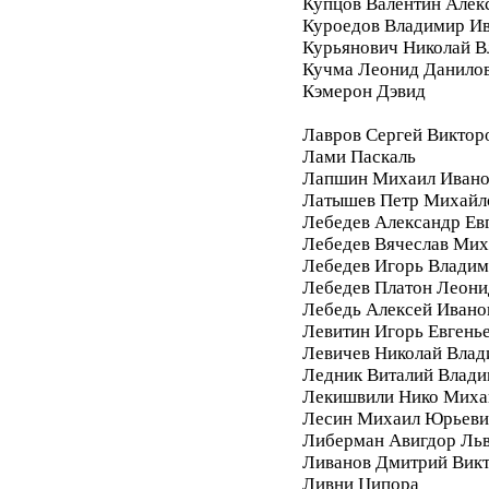
Купцов Валентин Алек
Куроедов Владимир И
Курьянович Николай 
Кучма Леонид Данило
Кэмерон Дэвид
Лавров Сергей Виктор
Лами Паскаль
Лапшин Михаил Ивано
Латышев Петр Михайл
Лебедев Александр Ев
Лебедев Вячеслав Мих
Лебедев Игорь Влади
Лебедев Платон Леони
Лебедь Алексей Ивано
Левитин Игорь Евгень
Левичев Николай Вла
Ледник Виталий Влад
Лекишвили Нико Миха
Лесин Михаил Юрьеви
Либерман Авигдор Ль
Ливанов Дмитрий Вик
Ливни Ципора