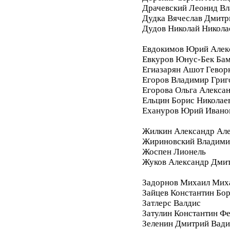
Драчевский Леонид В
Дудка Вячеслав Дмитр
Дудов Николай Никола
Евдокимов Юрий Алек
Евкуров Юнус-Бек Бам
Егиазарян Ашот Гевор
Егоров Владимир Григ
Егорова Ольга Алекса
Ельцин Борис Николае
Ехануров Юрий Ивано
Жилкин Александр Ал
Жириновский Владими
Жоспен Лионель
Жуков Александр Дми
Задорнов Михаил Мих
Зайцев Константин Бо
Затлерс Валдис
Затулин Константин Ф
Зеленин Дмитрий Вад