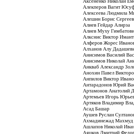
Аксененко Николай Ем
Алекперов Вагит Юсу
Алексеева Людмила М
Алешин Борис Сергее
Алиев Гейдар Алирза
Алиев Муху Гимбатов
Алкснис Виктор Имант
Алферов Жорес Ивано
Алханов Алу Дадашев
Анисимов Василий Вас
Анисимов Николай Ан
Анкваб Александр Зол
Анохин Павел Викторо
Анпилов Виктор Ивано
Антарадонов Юрий Ва
Артамонов Анатолий 
Артемьев Игорь Юрье
Артяков Владимир Вл
Асад Башар
Аушев Руслан Султано
Ахмадинежад Махмуд
Ашлапов Николай Ива
Аяцков Дмитрий Федо