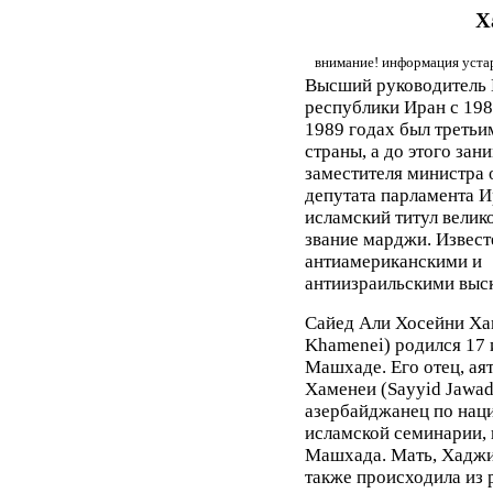
Х
внимание! информация устар
Высший руководитель
республики Иран с 198
1989 годах был третьи
страны, а до этого зан
заместителя министра 
депутата парламента И
исламский титул велик
звание марджи. Извест
антиамериканскими и
антиизраильскими выс
Сайед Али Хосейни Хам
Khamenei) родился 17 
Машхаде. Его отец, ая
Хаменеи (Sayyid Jawad
азербайджанец по наци
исламской семинарии, 
Машхада. Мать, Хаджи
также происходила из 