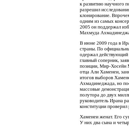
к развитию научного п
разрешил исследования
клонирование. Впроче
одним из самых консер
2005 он поддержал из
Махмуда Ахмадинеджа
В июне 2009 года в Ир
страны. По официальны
одержал действующий 
главный соперник, зая
позиции, Мир-Хосейн 
отца Али Хаменеи, зан
итогов выборов Хамене
Ахмадинеджада, но пос
массовые демонстрации
полутора до двух милл
руководитель Ирана ра
конституции проверил 
Хаменеи женат. Его су
У них два сына и четы