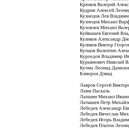
Крюков Валерий Алек
Кудрин Алексей Леони
Кузнецов Лев Владими
Кузнецов Михаил Вар
Кузовлев Михаил Вале
Куйвашев Евгений Вл
Куликов Александр Дм
Куликов Виктор Георг
Купцов Валентин Алек
Куроедов Владимир И
Курьянович Николай 
Кучма Леонид Данило
Кэмерон Дэвид
Лавров Сергей Виктор
Лами Паскаль
Лапшин Михаил Ивано
Латышев Петр Михайл
Лебедев Александр Ев
Лебедев Вячеслав Мих
Лебедев Игорь Влади
Лебедев Платон Леони