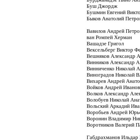
Буш Джордж
Бушмин Евгений Викт
Быков Анатолий Петро
Вавилов Андрей Петро
ван Ромпей Херман
Вашадзе Григол
Вексельберг Виктор Ф
Вешняков Александр А
Винников Александр 
Винниченко Николай А
Виноградов Николай 
Вихарев Андрей Анато
Войков Андрей Ивано
Волков Александр Але
Волобуев Николай Ана
Вольский Аркадий Ива
Воробьев Андрей Юрь
Воронин Владимир Ни
Воротников Валерий П
Габдрахманов Ильдар