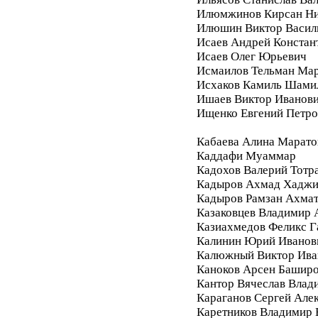
Илюмжинов Кирсан Ни
Илюшин Виктор Васил
Исаев Андрей Констан
Исаев Олег Юрьевич
Исмаилов Тельман Ма
Исхаков Камиль Шами
Ишаев Виктор Иванов
Ищенко Евгений Петро
Кабаева Алина Марато
Каддафи Муаммар
Кадохов Валерий Тотр
Кадыров Ахмад Хадж
Кадыров Рамзан Ахма
Казаковцев Владимир 
Казиахмедов Феликс 
Калинин Юрий Иванов
Калюжный Виктор Ива
Каноков Арсен Башир
Кантор Вячеслав Влад
Караганов Сергей Але
Каретников Владимир