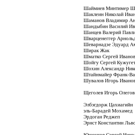
Шаймиев Минтимер Ш
Шаклеин Николай Ива
Шаманов Владимир Ан
Шандыбин Василий Ив
Шанцев Валерий Павл
Шварценеггер Арноль
Шеварнадзе Эдуард А
Ширак Жак
Шматко Сергей Ивано
Шойгу Сергей Кужуге
Шохин Александр Ник
Штайнмайер Франк-Ва
Шувалов Игорь Ивано
Щеголев Игорь Олегов
Элбэгдорж Цахиагийн
эль-Барадей Мохамед
Эрдоган Реджеп
Эрнст Константин Льв
Юшенков Сергей Нико