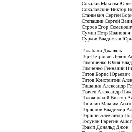
Соколов Максим Юрье
Соколовский Виктор В
Станкевич Сергей Бор
Степашин Сергей Вад
Строев Егор Семенови
Сумин Петр Иванович
Сурков Владислав Юр
Талабани Джаляль
Тер-Петросян Левон А
Тимошенко Юлия Влад
Тимченко Геннадий Ни
Титов Борис Юрьевич
Титов Константин Але
Тишанин Александр Ге
Ткачев Александр Ник
Толоконский Виктор А
Топилин Максим Анат
Торлопов Владимир А
Торшин Александр По
Тосунян Гарегин Ашот
Трамп Дональд Джон