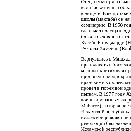
Отец, несмотря на выс
вести аскетичный обра
в нищете. Еще до заве
школы (мактаба) он на
семинарию. В 1958 год
где начал посещать од
богословских школ, гд
Хусейн Боруджерди (Ho
Рухолла Хомейни (Rouh
Вернувшись в Машхад в
преподавать в богосло
которых критиковал пр
проповеди неоднократ
иранскими королевским
провел в тюремной оди
пыткам. В 1977 году 
военизированных клери
Mubarez), которая пос
Исламской республикан
исламской революции в
революции был назнач
Исламской республики