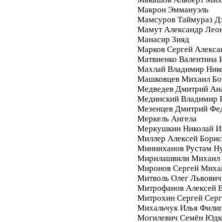
Макрон Эммануэль
Мамсуров Таймураз Д
Мамут Александр Лео
Манасир Зияд
Марков Сергей Алекса
Матвиенко Валентина 
Махлай Владимир Ник
Машковцев Михаил Бо
Медведев Дмитрий Ан
Мединский Владимир 
Мезенцев Дмитрий Фе
Меркель Ангела
Меркушкин Николай И
Миллер Алексей Бори
Минниханов Рустам Н
Мирилашвили Михаил
Миронов Сергей Миха
Митволь Олег Львович
Митрофанов Алексей 
Митрохин Сергей Серг
Михальчук Илья Фили
Могилевич Семён Юдк