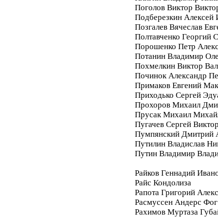
Поголов Виктор Викто
Подберезкин Алексей 
Позгалев Вячеслав Евг
Полтавченко Георгий 
Порошенко Петр Алек
Потанин Владимир Ол
Похмелкин Виктор Вал
Починок Александр П
Примаков Евгений Ма
Приходько Сергей Эду
Прохоров Михаил Дми
Прусак Михаил Михай
Пугачев Сергей Викто
Пумпянский Дмитрий 
Путилин Владислав Ни
Путин Владимир Влад
Райков Геннадий Иван
Райс Кондолиза
Рапота Григорий Алек
Расмуссен Андерс Фог
Рахимов Муртаза Губа