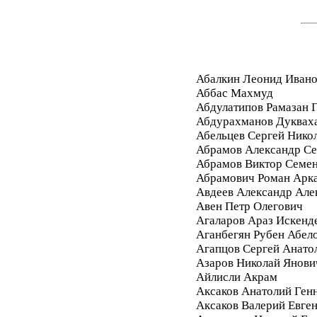
Абалкин Леонид Иван
Аббас Махмуд
Абдулатипов Рамазан
Абдурахманов Дуквах
Абельцев Сергей Нико
Абрамов Александр Се
Абрамов Виктор Семе
Абрамович Роман Арк
Авдеев Александр Але
Авен Петр Олегович
Агаларов Араз Искенд
Аганбегян Рубен Абел
Агапцов Сергей Анато
Азаров Николай Янови
Айлисли Акрам
Аксаков Анатолий Ген
Аксаков Валерий Евге