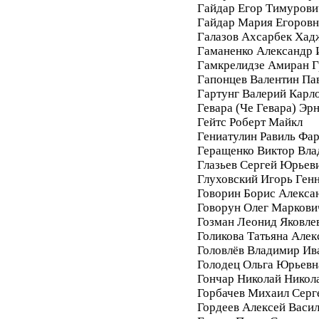
Гайдар Егор Тимурови
Гайдар Мария Егоровн
Галазов Ахсарбек Хад
Гаманенко Александр 
Гамкрелидзе Амиран Г
Гапонцев Валентин Па
Гартунг Валерий Карл
Гевара (Че Гевара) Эр
Гейтс Роберт Майкл
Гениатулин Равиль Фа
Геращенко Виктор Вл
Глазьев Сергей Юрьев
Глуховский Игорь Ген
Говорин Борис Алекса
Говорун Олег Маркови
Гозман Леонид Яковле
Голикова Татьяна Алек
Головлёв Владимир Ив
Голодец Ольга Юрьевн
Гончар Николай Никол
Горбачев Михаил Серг
Гордеев Алексей Васи