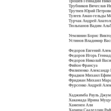
Трошев Геннадий Нико
Трубников Вячеслав И
Трутнев Юрий Петров
Тулеев Аман-гельды М
Турчак Андрей Анатол
Тюльпанов Вадим Аль
Уемлянин Борис Викто
Устинов Владимир Вас
Федоров Евгений Алек
Федоров Игорь Геннад
Федоров Николай Васи
Фийон Франсуа
Филипенко Александр 
Фрадков Михаил Ефим
Фридман Михаил Мара
Фурсенко Андрей Але
Хаджимба Рауль Джум
Хакамада Ирина Муцу
Хаменеи Али
Харири Саадеддин Ра