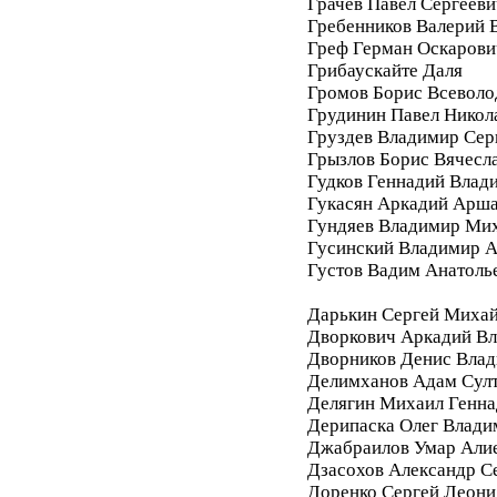
Грачев Павел Сергееви
Гребенников Валерий 
Греф Герман Оскарови
Грибаускайте Даля
Громов Борис Всеволо
Грудинин Павел Никол
Груздев Владимир Сер
Грызлов Борис Вячесл
Гудков Геннадий Влад
Гукасян Аркадий Арш
Гундяев Владимир Ми
Гусинский Владимир А
Густов Вадим Анатоль
Дарькин Сергей Миха
Дворкович Аркадий В
Дворников Денис Вла
Делимханов Адам Сул
Делягин Михаил Генна
Дерипаска Олег Влади
Джабраилов Умар Али
Дзасохов Александр С
Доренко Сергей Леони