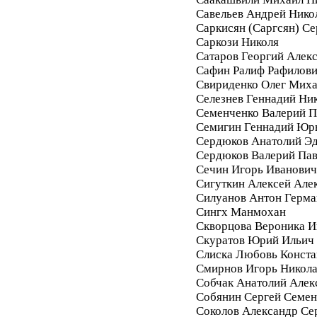
Савельев Андрей Нико
Саркисян (Саргсян) С
Саркози Николя
Сатаров Георгий Алек
Сафин Ралиф Рафилов
Свириденко Олег Мих
Селезнев Геннадий Ни
Семенченко Валерий П
Семигин Геннадий Юр
Сердюков Анатолий Э
Сердюков Валерий Па
Сечин Игорь Иванович
Сигуткин Алексей Але
Силуанов Антон Герма
Сингх Манмохан
Скворцова Вероника И
Скуратов Юрий Ильич
Слиска Любовь Конста
Смирнов Игорь Никол
Собчак Анатолий Алек
Собянин Сергей Семе
Соколов Александр Се