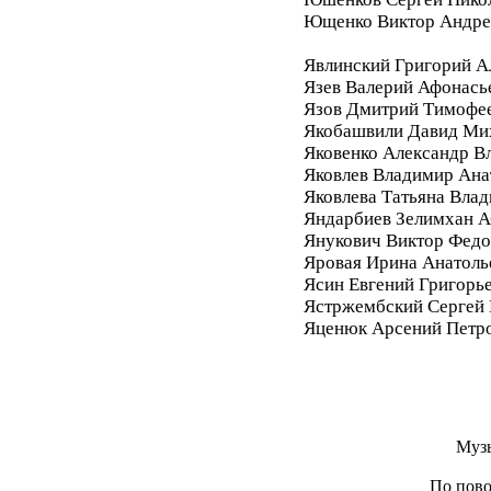
Ющенко Виктор Андре
Явлинский Григорий А
Язев Валерий Афонась
Язов Дмитрий Тимофе
Якобашвили Давид Ми
Яковенко Александр В
Яковлев Владимир Ана
Яковлева Татьяна Вла
Яндарбиев Зелимхан 
Янукович Виктор Фед
Яровая Ирина Анатоль
Ясин Евгений Григорь
Ястржембский Сергей
Яценюк Арсений Петр
Муз
По пово