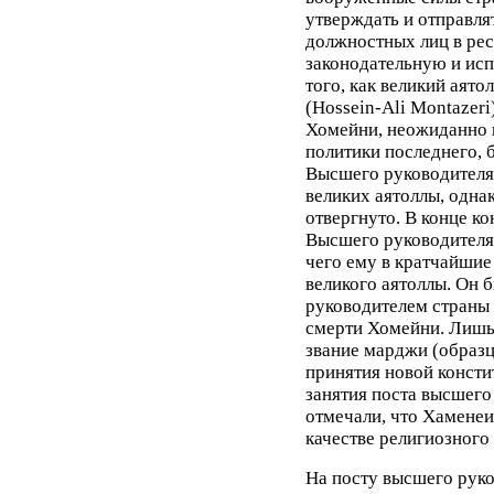
утверждать и отправлят
должностных лиц в рес
законодательную и исп
того, как великий аят
(Hossein-Ali Montazeri
Хомейни, неожиданно 
политики последнего, 
Высшего руководителя 
великих аятоллы, одна
отвергнуто. В конце ко
Высшего руководителя
чего ему в кратчайшие
великого аятоллы. Он
руководителем страны 
смерти Хомейни. Лишь
звание марджи (образц
принятия новой консти
занятия поста высшего
отмечали, что Хаменеи
качестве религиозного 
На посту высшего рук