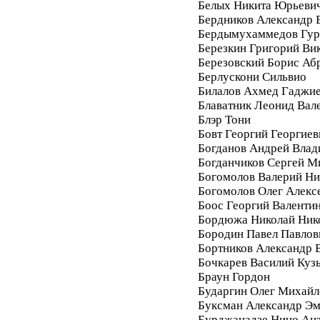
Белых Никита Юрьеви
Бердников Александр 
Бердымухаммедов Гур
Березкин Григорий Ви
Березовский Борис Аб
Берлускони Сильвио
Билалов Ахмед Гаджи
Блаватник Леонид Вал
Блэр Тони
Бовт Георгий Георгиев
Богданов Андрей Вла
Богданчиков Сергей М
Богомолов Валерий Ни
Богомолов Олег Алекс
Боос Георгий Валенти
Бордюжа Николай Ник
Бородин Павел Павлов
Бортников Александр 
Бочкарев Василий Куз
Браун Гордон
Бударгин Олег Михайл
Буксман Александр Э
Бурджанадзе Нино Ан