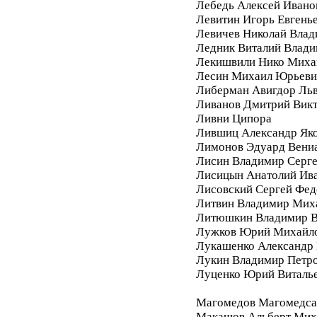
Лебедь Алексей Ивано
Левитин Игорь Евгень
Левичев Николай Вла
Ледник Виталий Влад
Лекишвили Нико Миха
Лесин Михаил Юрьеви
Либерман Авигдор Ль
Ливанов Дмитрий Вик
Ливни Ципора
Лившиц Александр Як
Лимонов Эдуард Вени
Лисин Владимир Серг
Лисицын Анатолий Ив
Лисовский Сергей Фе
Литвин Владимир Мих
Литюшкин Владимир В
Лужков Юрий Михайл
Лукашенко Александр 
Лукин Владимир Петр
Луценко Юрий Виталь
Магомедов Магомедса
Макашов Альберт Мих