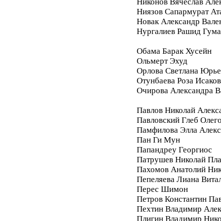
Никонов Вячеслав Але
Ниязов Сапармурат Ат
Новак Александр Вале
Нургалиев Рашид Гум
Обама Барак Хусейн
Ольмерт Эхуд
Орлова Светлана Юрье
Отунбаева Роза Исако
Очирова Александра В
Павлов Николай Алекс
Павловский Глеб Олег
Памфилова Элла Алекс
Пан Ги Мун
Папандреу Георгиос
Патрушев Николай Пл
Пахомов Анатолий Ник
Пепеляева Лиана Вита
Перес Шимон
Петров Константин Па
Пехтин Владимир Алек
Плигин Владимир Ник