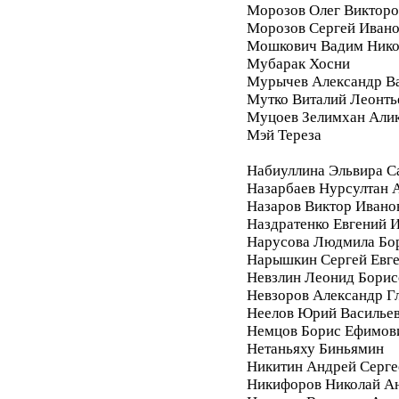
Морозов Олег Викторо
Морозов Сергей Иван
Мошкович Вадим Нико
Мубарак Хосни
Мурычев Александр В
Мутко Виталий Леонть
Муцоев Зелимхан Али
Мэй Тереза
Набиуллина Эльвира С
Назарбаев Нурсултан 
Назаров Виктор Ивано
Наздратенко Евгений 
Нарусова Людмила Бо
Нарышкин Сергей Евг
Невзлин Леонид Борис
Невзоров Александр Г
Неелов Юрий Василье
Немцов Борис Ефимов
Нетаньяху Биньямин
Никитин Андрей Серге
Никифоров Николай А