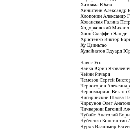
Хатояма Юкио
Хинштейн Александр Е
Хлопонин Александр Г
Хованская Галина Пет
Ходорковский Михаил
Хооп Схеффер Яап де
Христенко Виктор Бор
Ху Цзиньтао
Худайнатов Эдуард Ю
Чавес Уго
Чайка Юрий Яковлеви
Чейни Ричард
Чемезов Сергей Викто
Черногоров Александ
Черномырдин Виктор 
Чигиринский Шалва П
Чиркунов Олег Анатол
Чичваркин Евгений Ал
Чубайс Анатолий Бори
Чуйченко Константин 
Чуров Владимир Евген