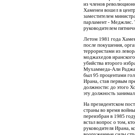
из членов революционн
Хаменеи вошел в центр
заместителем министра
парламент - Меджлис. 
руководителем пятничн
Летом 1981 года Хаме
после покушения, орга
террористами из лево
моджахедов иранского 
убийства второго избр
Мухаммеда-Али Раджаи
был 95 процентами гол
Ирана, став первым пр
должности: до этого Х
эту должность занимал
На президентском пос
страны во время войны
переизбран в 1985 год
встал вопрос о том, кт
руководителя Ирана, 
вооруженные силы стр