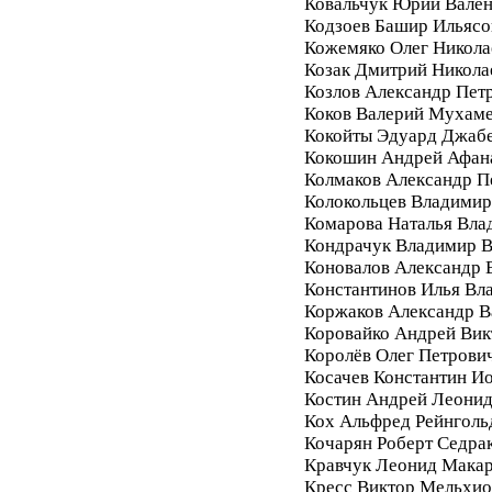
Ковальчук Юрий Вале
Кодзоев Башир Ильясо
Кожемяко Олег Никола
Козак Дмитрий Никола
Козлов Александр Пет
Коков Валерий Мухам
Кокойты Эдуард Джаб
Кокошин Андрей Афан
Колмаков Александр П
Колокольцев Владимир
Комарова Наталья Вла
Кондрачук Владимир В
Коновалов Александр 
Константинов Илья Вл
Коржаков Александр В
Коровайко Андрей Вик
Королёв Олег Петрови
Косачев Константин И
Костин Андрей Леони
Кох Альфред Рейнголь
Кочарян Роберт Седра
Кравчук Леонид Мака
Кресс Виктор Мельхи