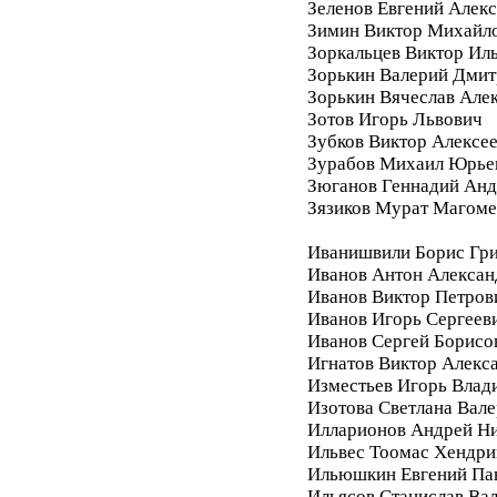
Зеленов Евгений Алек
Зимин Виктор Михайл
Зоркальцев Виктор Ил
Зорькин Валерий Дмит
Зорькин Вячеслав Але
Зотов Игорь Львович
Зубков Виктор Алексе
Зурабов Михаил Юрье
Зюганов Геннадий Анд
Зязиков Мурат Магом
Иванишвили Борис Гри
Иванов Антон Алексан
Иванов Виктор Петров
Иванов Игорь Сергеев
Иванов Сергей Борисо
Игнатов Виктор Алекс
Изместьев Игорь Влад
Изотова Светлана Вале
Илларионов Андрей Ни
Ильвес Тоомас Хендри
Ильюшкин Евгений Па
Ильясов Станислав Ва