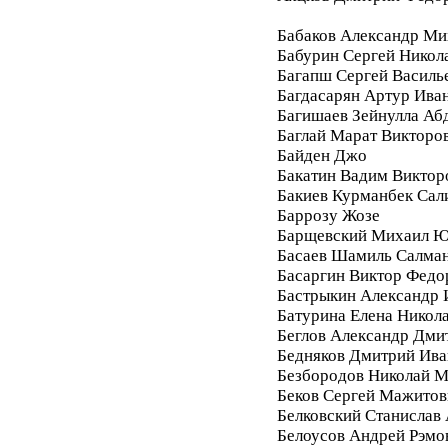
Бабаков Александр Ми
Бабурин Сергей Никол
Багапш Сергей Василь
Багдасарян Артур Ива
Багишаев Зейнулла Аб
Баглай Марат Викторо
Байден Джо
Бакатин Вадим Виктор
Бакиев Курманбек Сал
Баррозу Жозе
Барщевский Михаил Ю
Басаев Шамиль Салма
Басаргин Виктор Федо
Бастрыкин Александр 
Батурина Елена Никол
Беглов Александр Дми
Бедняков Дмитрий Ива
Безбородов Николай 
Беков Сергей Мажитов
Белковский Станислав
Белоусов Андрей Рэмо