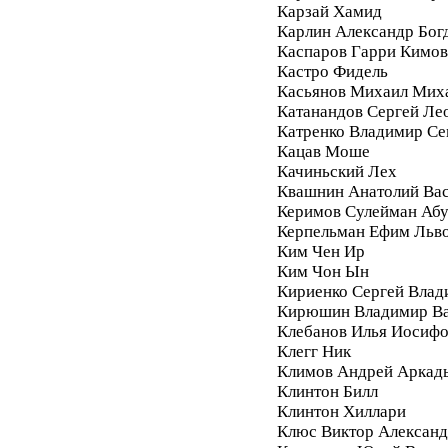
Карзай Хамид
Карлин Александр Бог
Каспаров Гарри Кимо
Кастро Фидель
Касьянов Михаил Мих
Катанандов Сергей Ле
Катренко Владимир С
Кацав Моше
Качиньский Лех
Квашнин Анатолий Ва
Керимов Сулейман Аб
Керпельман Ефим Льв
Ким Чен Ир
Ким Чон Ын
Кириенко Сергей Влад
Кирюшин Владимир Ва
Клебанов Илья Иосиф
Клегг Ник
Климов Андрей Аркад
Клинтон Билл
Клинтон Хиллари
Клюс Виктор Алексан