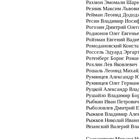
Рахмон Эмомали Шар
Резник Максим Львови
Рейман Леонид Додод
Ресин Владимир Иоси
Рогозин Дмитрий Олег
Родионов Олег Евгень
Ройзман Евгений Вади
Ромодановский Конста
Россель Эдуард Эргар
Ротенберг Борис Рома
Рохлин Лев Яковлевич
Рошаль Леонид Михай
Румянцев Александр 
Румянцев Олег Герман
Руцкой Александр Вла
Рушайло Владимир Бо
Рыбкин Иван Петрович
Рыболовлев Дмитрий Е
Рыжков Владимир Але
Рыжков Николай Иван
Рязанский Валерий Вл
Саакашвили Михаил Н