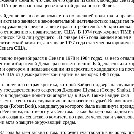
рждена в Сенате, что сделал его одним из самых молодых сенато
ША при возрастном цензе для этой должности в 30 лет.
Байден вошел в состав комитетов по внешней политике и право
и активно занялся в законодательной деятельностью: выдвигал п
 окружающей среде и защите прав потребителей. Он критиковал 
по отношению к правительству США. В 1974 году журнал TIME
 список "200 лиц будущего". В январе 1975 года Байден вошел в
итический комитет, а в январе 1977 года стал членом юридичес
 Сената США.
пешно переизбирался в Сенат в 1978 и 1984 годах, за него отдали
ентов избирателей Делавэра соответственно. Байдена считали х
 и оратором и называли одним из вероятных кандидатов на пос
а США от Демократической партии на выборах 1984 года.
ть получила острая критика, которой Байден подверг на слушан
ду государственного секретаря Джорджа Шульца (George Shultz). 
го в поддержке политики апартеида в ЮАР. Также Байден был
елем на сенатских слушаниях по назначению судьей Верховног
орка (Robert Bork), кандидатура которого была выдвинута прези
 Рейганом, но отвергнута Сенатом. Также Байден был одним из
ов создания сенатского комитета по правам человека и участвова
ии акта о защите окружающей среды.
87 года Байден заявил о том, что будет участвовать в выборах пр