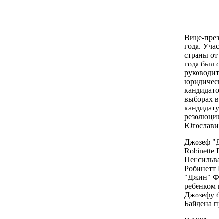
Вице-през
года. Уча
страны от
года был 
руководит
юридическ
кандидато
выборах в
кандидату
резолюции
Югославии
Джозеф "Д
Robinette 
Пенсильва
Робинетт Б
"Джин" Фи
ребенком 
Джозефу б
Байдена п