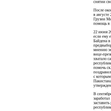
снятии св
После око
в августе
Грузии М
помощь в 
22 июня 20
если ему 
Байдена в
предвыбор
мнению эк
вице-през
хватало са
республик
помочь ск
поздравил
с которым
Пакистана
утвержден
В сентябр
заработал 
заставить
республик