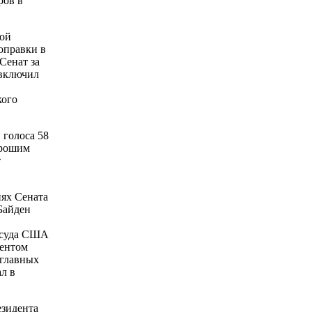
ров в
вой
оправки в
Сенат за
 включил
кого
 голоса 58
орошим
т
иях Сената
Байден
о суда США
дентом
 главных
л в
езидента