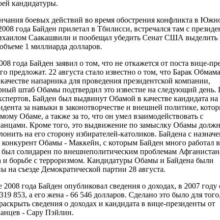
оей кандидатуры.
нчания боевых действий во время обострения конфликта в Южн
 2008 года Байден прилетал в Тбилисси, встречался там с презид
ихаилом Саакашвили и пообещал убедить Сенат США выделить 
объеме 1 миллиарда долларов.
08 года Байден заявил о том, что не откажется от поста вице-пр
его предложат. 22 августа стало известно о том, что Барак Обмам
 качестве напарника для проведения президентской компании,
ный штаб Обамы подтвердил это известие на следующий день. 
спертов, Байден был выдвинут Обамой в качестве кандидата на
идента за навыки в законотворчестве и внешней политике, котор
мому Обаме, а также за то, что он умел взаимодействовать с
анцами. Кроме того, это выдвижение по замыслку Обамы долж
лонить на его сторону избирателей-католиков. Байдена с назнач
 конкурент Обамы - Маккейн, с которым Байден много работал в
 был солидарен по внешнеполитическим проблемам Афганистана
 и борьбе с терроризмом. Кандидатуры Обамы и Байдена были
ы на съезде Демократической партии 28 августа.
е 2008 года Байден опубликовал сведения о доходах, в 2007 году
319 853, а его жена - 66 546 долларов. Сделано это было для того
 раскрыть сведения о доходах и кандидата в вице-президенты от
анцев - Сару Пэйлин.