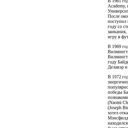
В 1961 го
Academy, 
Университ
После око
поступил 
году со с
заикания,
игру в фут
В 1969 го
Вилмингто
Вилмингто
году Байд
Делавэр и 
В 1972 го
энергично
популярно
победы Ба
познакоми
(Naomi Ch
(Joseph Bi
хотел отк
Мэнсфилда
находился