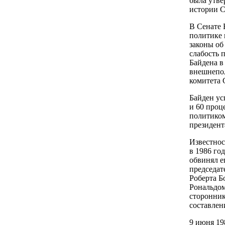
была утве
истории С
В Сенате 
политике 
законы об
слабость 
Байдена в
внешнепол
комитета
Байден ус
и 60 проц
политиком
президент
Известнос
в 1986 го
обвинял е
председат
Роберта Б
Рональдом
сторонник
составлен
9 июня 19