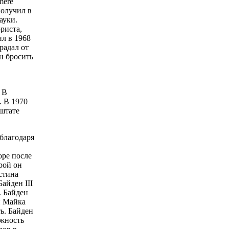
mere
получил в
ауки.
риста,
л в 1968
радал от
н бросить
 В
. В 1970
штате
благодаря
оре после
рой он
стина
айден III
. Байден
и Майка
ь. Байден
лжность