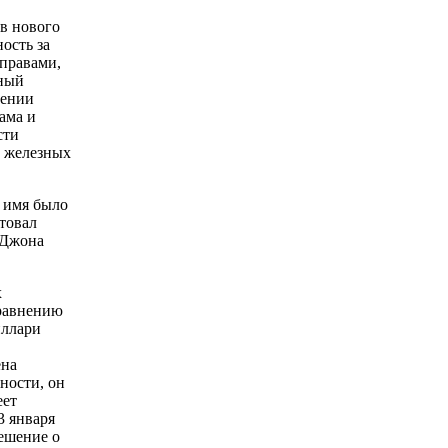
ов нового
ость за
правами,
ьный
чении
ама и
сти
а железных
о имя было
товал
 Джона
х
сравнению
иллари
ена
ности, он
еет
3 января
решение о