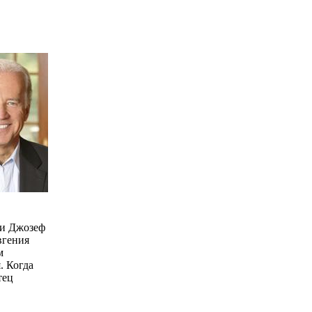
ли Джозеф
вгения
м
. Когда
тец