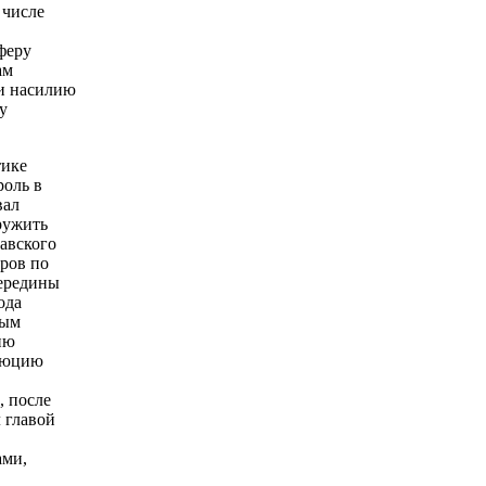
 числе
феру
ам
ии насилию
у
тике
оль в
вал
ружить
авского
ров по
середины
ода
мым
ию
олюцию
 после
 главой
ами,