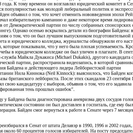
года. К тому времени он возглавлял юридический комитет в Се
ся популярностью как молодой либеральный политик и экспрес
айден объявил о том, что хочет отменить нововведения эпохи Рей
ачал избирательную кампанию и даже некоторое время лидирова
в от Демократической партии по числу собранных спонсорских 
инге). Однако осенью вскрылись детали из биографии Байдена: 
ниям о том, что он был лучшим выпускником подготовительной 
ета и юридического колледжа, журналисты обнаружили его нас
ы, которые показывали, что у него была плохая успеваемость. Кр
учебы в юридическом колледже он был уличен в плагиате. В сент
с-служба Майкла Дукакиса (Michael Dukakis), другого кандидата 
ческой партии, распространила видеозапись, в которой сравнив
ия Байдена и действующего лидера Лейбористской партии
тании Нила Киннока (Neil Kinnock): выяснилось, что Байден ко
азы британского лейбориста. После этих скандалов 23 сентября 
ял свою кандидатуру с выборов, объявив о том, что его задавила
фированная тень прошлых ошибок".
ду у Байдена была диагностирована аневризма двух сосудов голо
критическом состоянии он был доставлен в госпиталь, где ему был
перация. Байден смог вернуться к работе в Сенате через 7 месяце
реизбирался в Сенат от штата Делавэр в 1990, 1996 и 2002 годах
ая около 60 процентов голосов избирателей. На посту председате