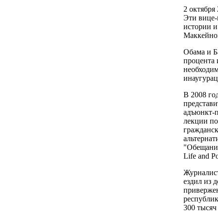
2 октября
Эти вице-
истории и
Маккейном
Обама и Б
процента 
необходим
инаугурац
В 2008 го
представи
адъюнкт-п
лекции по
гражданск
альтернат
"Обещания
Life and Pol
Журналист
ездил из д
привержен
республик
300 тысяч