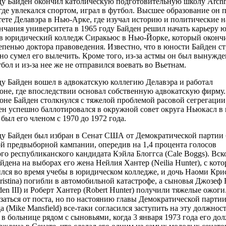
ду Байден окончил католическую подготовительную школу Arch
где увлекался спортом, играл в футбол. Высшее образование он 
ете Делавэра в Нью-Арке, где изучал историю и политические н
нчания университета в 1965 году Байден решил начать карьеру ю
в юридический колледж Сиракьюс в Нью-Йорке, который окончи
тепенью доктора правоведения. Известно, что в юности Байден ст
 но сумел его вылечить. Кроме того, из-за астмы он был вынужде
бол и из-за нее же не отправился воевать во Вьетнам.
ду Байден вошел в адвокатскую коллегию Делавэра и работал
не, где впоследствии основал собственную адвокатскую фирму.
не Байден столкнулся с тяжелой проблемой расовой сегрегации
ен успешно баллотировался в окружной совет округа Ньюкасл в 
был его членом с 1970 до 1972 года.
ду Байден был избран в Сенат США от Демократической партии 
й предвыборной кампании, опередив на 1,4 процента голосов
го республиканского кандидата Кэйла Блоггса (Cale Boggs). Вск
йдена на выборах его жена Нейлия Хантер (Neilia Hunter), с кото
лся во время учебы в юридическом колледже, и дочь Наоми Кри
ristina) погибли в автомобильной катастрофе, а сыновья Джозеф Б
den III) и Роберт Хантер (Robert Hunter) получили тяжелые ожоги
азаться от поста, но по настоянию главы Демократической парти
 (Mike Mansfield) все-таки согласился заступить на эту должност
 в больнице рядом с сыновьями, когда 3 января 1973 года его до