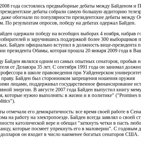
 2008 года состоялись предвыборные дебаты между Байденом и 
президентские дебаты собрали самую большую аудиторию телезр
 даже обогнали по популярности президентские дебаты между О
. По результатам опросов, победу на дебатах одержал Байден.
айден одержали победу на всеобщих выборах 4 ноября, набрав г
избирателей и заручившись поддержкой более 300 выборщиков п
ых. Байден официально вступил в должность вице-президента п
ии президента Обамы, которая прошла 20 января 2009 года в Ва
ду Байден являлся одним из самых опытных сенаторов, пробыв н
теля от Делавэра 35 лет. С сентября 1991 года он занимал должно
рофессора в школе правоведения при Уайденерском университет
 праву. Байден был сторонником запрещения ношения оружия
ими лицами, поддерживал государственное финансирование ис
ивной энергии. В августе 2007 года Байден выпустил книгу мем
, которые нужно выполнять: в жизни и в политике" ("Promises t
itics").
ы отмечали его демократичность: все время своей работе в Сена
ома на работу на электропоезде. Байден всегда заявлял о своей с
ности католической вере и обещал "заткнуть четки в пасть люб
анцу, которые посмеет упрекнуть его в маловерии". С годовым 
 долларов он входит в число наименее богатых сенаторов США.