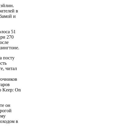
Пэйлин.
ителей в
бамой и
олоса 51
ри 270
осле
шингтоне.
а посту
сть
е, читал
точников
уаров
o Keep: On
те он
трогой
ому
доходом в