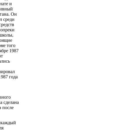
нате и
сивный
гана. Он
л среди
средств
вопреки
школы,
тоящие
оме того
ябре 1987
от
ались
пировал
1987 года
вного
а сделана
в после
, каждый
ля