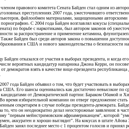
 членом правового комитета Сената Байден стал одним из автор
 уголовных преступлениях 2007 года, ужесточившего ответственн
пьютеров, файлообмен материалами, защищенными авторскими 
 порнографию. С 2004 года Байден возглавлял кокусы (специал
ената) по борьбе с наркотиками, был автором законов об ужесто
нности за распространение и применение кетамина, флунитразеп
. Также Байден был среди авторов закона о повышении доступно
бразования в США и нового законодательства о безопасности н
ду Байден отказался от участия в выборах президента, и когда ег
 числе вероятных кандидатур напарника Джона Керри, он посове
 от демократов взять в качестве вице-президента республиканца
.
2007 года Байден объявил о том, что будет участвовать в выбора
а США. Его шансы оценивались как достаточно невысокие по 
 кандидатами от Демократической партии: Бараком Обамой и Х
Во время избирательной компании он отверг предложение стать
венным секретарем в случае победы президента-демократа. Байд
за то, что он неоднократно делал неосторожные заявления: в част
аму "первым мейнстримовским афроамериканцем", которой "ум
 умен, аккуратен и хорошо выглядит". На кокусах в штате Айова 
 Байден занял последнее место с 1 процентом голосов и принял 