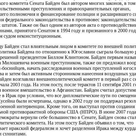
ого комитета Сената Байден был автором многих законов, в том
сильственными преступлениях и правоохранительных органах,
его полномочия и финансирование полиции и расширившего с
я федерального законодательства в противовес законодательств
 штатов. Также он был одним из авторов акта о противодейств
нами, принятого Сенатом в 1994 году и признанного в 2000 год
м судом неконституционным.
ду Байден стал влиятельным лицом в комитете по внешней поли
олитика Байдена по отношению к Югославии сыграла большую р
решений президентом Биллом Клинтоном. Байден первым назы
 Милошевича военным преступником, также он предложил воо
-боснийцев, начать расследования военных преступлений югосл
ва и затем был активным сторонником нанесения воздушных уда
айден возглавлял внешнеполитический комитет в первый раз с 
чала 2003 года. На этом посту, после терактов 11 сентября 2001 г
 военное вмешательство в Афганистан. Байден считал допусти
 в Ирак при условии, что все дипломатические пути по смещен
усейна были исчерпаны, однако в 2002 году он поддержал рез
военной интервенции. Кроме того, он выступал против создания
ной противоракетной обороны США (НПРО). В июне 2007 года,
демократы вернули себе большинство в Сенате, Байден снова стал
итического комитета. На этом посту Байден объявил о том, что
ает иракский федерализм и хочет разделения Ирака между курд
и суннитами.