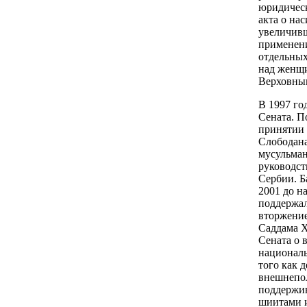
юридическ
акта о на
увеличивш
применени
отдельных
над женщи
Верховны
В 1997 го
Сената. П
принятии 
Слободана
мусульман
руководст
Сербии. Б
2001 до на
поддержал
вторжение
Саддама Х
Сената о 
националь
того как 
внешнепол
поддержив
шиитами 