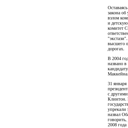
Оставаясь
закона об
взлом ком
и детскую
комитет С
ответстве
"экстази"
высшего о
дорогах.
В 2004 го
названо в
кандидату
Маккейна
31 января 
президент
с другими
Клинтон. 
государст
упрекали 
назвал Об
говорить,
2008 года