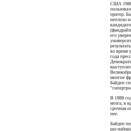
США 1988 
пользовал
оратор. Б
неплохо н
кандидато
(фандрайз
его увере
университ
результат
во время 
года прес
Демократи
выступлен
Великобри
многие фр
Байден сн
"гипертро
В 1988 го
мозга, в 
срочная о
нее.
Байден пе
раз набир