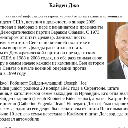
Байден Джо
внимание! информация устарела. уточняйте по актуальным источникам.
идент США, вступил в должность в январе 2009
ствовал в выборах в паре с кандидатом в президенты
 Демократической партии Бараком Обамой. С 1973
сенатором от штата Делавэр. Занимал посты
еля комитетов Сената по внешней политике и
им вопросам. Дважды рассчитывал стать
м от Демократической партии на президентских
 США в 1988 и 2008 годах, но оба раза снимал свою
ру в самом начале каждой из кампаний. Был автором
 Сената о начале военной операции против
 в 1999 году.
жо" Робинетт Байден-младший (Joseph "Joe"
Biden junior) родился 20 ноября 1942 года в Скрентоне, штате
ния, в католической семье выходцев из Ирландии. Его отца зва
айден старший (Joseph Robinette Biden senior), а мать - Катрин Е
ннеган (Catherine Eugenia "Jean" Finnegan). Джозеф был старши
в семье, один из его дедов был сенатором от штата Пенсильвания
ыло 10 лет, его семья переехала в Клеймонт, штат Делавэр, где о
родавал автомобили.