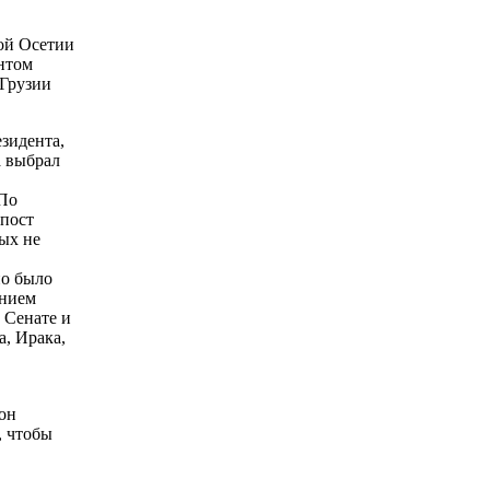
ой Осетии
ентом
Грузии
езидента,
а выбрал
По
 пост
ых не
но было
ением
 Сенате и
, Ирака,
 он
, чтобы