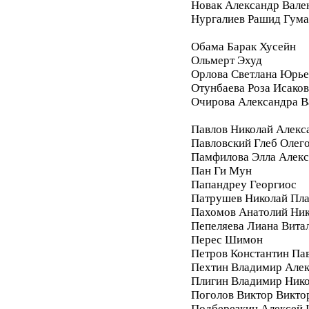
Новак Александр Вале
Нургалиев Рашид Гум
Обама Барак Хусейн
Ольмерт Эхуд
Орлова Светлана Юрье
Отунбаева Роза Исако
Очирова Александра В
Павлов Николай Алекс
Павловский Глеб Олег
Памфилова Элла Алекс
Пан Ги Мун
Папандреу Георгиос
Патрушев Николай Пл
Пахомов Анатолий Ник
Пепеляева Лиана Вита
Перес Шимон
Петров Константин Па
Пехтин Владимир Алек
Плигин Владимир Ник
Поголов Виктор Викто
Подберезкин Алексей 