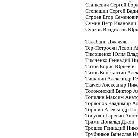
Станкевич Сергей Бор
Степашин Сергей Вад
Строев Егор Семенови
Сумин Петр Иванович
Сурков Владислав Юр
Талабани Джаляль
Тер-Петросян Левон А
Тимошенко Юлия Влад
Тимченко Геннадий Ни
Титов Борис Юрьевич
Титов Константин Але
Тишанин Александр Ге
Ткачев Александр Ник
Толоконский Виктор А
Топилин Максим Анат
Торлопов Владимир А
Торшин Александр По
Тосунян Гарегин Ашот
Трамп Дональд Джон
Трошев Геннадий Нико
Трубников Вячеслав И