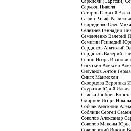
Саркисян (Саргсян) С
Саркози Николя
Сатаров Георгий Алек
Сафин Ралиф Рафилов
Свириденко Олег Мих
Селезнев Геннадий Ни
Семенченко Валерий П
Семигин Геннадий Юр
Сердюков Анатолий Э
Сердюков Валерий Па
Сечин Игорь Иванович
Сигуткин Алексей Але
Силуанов Антон Герма
Сингх Манмохан
Скворцова Вероника И
Скуратов Юрий Ильич
Слиска Любовь Конста
Смирнов Игорь Никол
Собчак Анатолий Алек
Собянин Сергей Семе
Соколов Александр Се
Соколов Максим Юрье
Соколовский Виктор В