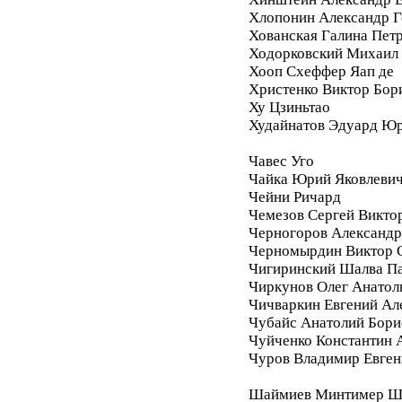
Хлопонин Александр Г
Хованская Галина Пет
Ходорковский Михаил
Хооп Схеффер Яап де
Христенко Виктор Бор
Ху Цзиньтао
Худайнатов Эдуард Ю
Чавес Уго
Чайка Юрий Яковлеви
Чейни Ричард
Чемезов Сергей Викто
Черногоров Александ
Черномырдин Виктор 
Чигиринский Шалва П
Чиркунов Олег Анатол
Чичваркин Евгений Ал
Чубайс Анатолий Бори
Чуйченко Константин 
Чуров Владимир Евген
Шаймиев Минтимер Ш