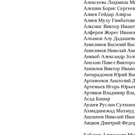
Алексеева Людмила М
Алешин Борис Сергее
Алиев Гейдар Алирза
Алиев Муху Гимбатов
Алкснис Виктор Имант
Алферов Жорес Ивано
Алханов Алу Дадашев
Анисимов Василий Вас
Анисимов Николай Ан
Анкваб Александр Зол
Анохин Павел Викторо
Анпилов Виктор Ивано
Антарадонов Юрий Ва
Артамонов Анатолий 
Артемьев Игорь Юрье
Артяков Владимир Вл
Асад Башар
Аушев Руслан Султано
Ахмадинежад Махмуд
Ашлапов Николай Ива
Аяцков Дмитрий Федо
Бабаков Александр Ми