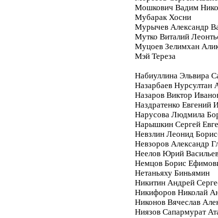
Мошкович Вадим Нико
Мубарак Хосни
Мурычев Александр В
Мутко Виталий Леонть
Муцоев Зелимхан Али
Мэй Тереза
Набиуллина Эльвира С
Назарбаев Нурсултан 
Назаров Виктор Ивано
Наздратенко Евгений 
Нарусова Людмила Бо
Нарышкин Сергей Евг
Невзлин Леонид Борис
Невзоров Александр Г
Неелов Юрий Василье
Немцов Борис Ефимов
Нетаньяху Биньямин
Никитин Андрей Серге
Никифоров Николай А
Никонов Вячеслав Але
Ниязов Сапармурат Ат