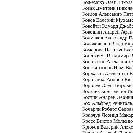
Кожемяко Олег Никола
Козак Дмитрий Никола
Козлов Александр Пет
Коков Валерий Мухам
Кокойты Эдуард Джаб
Кокошин Андрей Афан
Колмаков Александр П
Колокольцев Владимир
Комарова Наталья Вла
Кондрачук Владимир В
Коновалов Александр 
Константинов Илья Вл
Коржаков Александр В
Коровайко Андрей Вик
Королёв Олег Петрови
Косачев Константин И
Костин Андрей Леони
Кох Альфред Рейнголь
Кочарян Роберт Седра
Кравчук Леонид Мака
Кресс Виктор Мельхи
Крюков Валерий Алек
Кудрин Алексей Леони