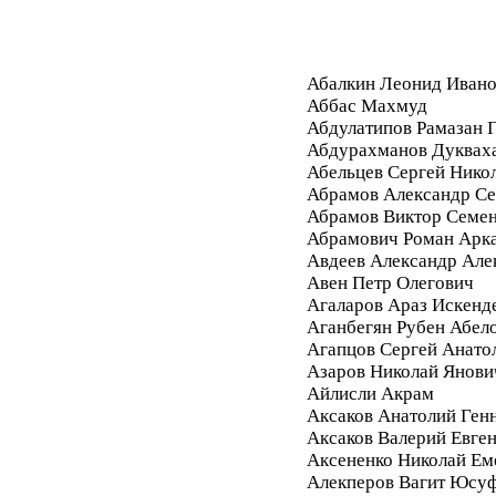
Абалкин Леонид Иван
Аббас Махмуд
Абдулатипов Рамазан
Абдурахманов Дуквах
Абельцев Сергей Нико
Абрамов Александр Се
Абрамов Виктор Семе
Абрамович Роман Арк
Авдеев Александр Але
Авен Петр Олегович
Агаларов Араз Искенд
Аганбегян Рубен Абел
Агапцов Сергей Анато
Азаров Николай Янови
Айлисли Акрам
Аксаков Анатолий Ген
Аксаков Валерий Евге
Аксененко Николай Ем
Алекперов Вагит Юсу