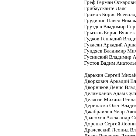
Греф Герман Оскарови
Грибаускайте Даля
Громов Борис Всеволо
Грудинин Павел Никол
Груздев Владимир Сер
Грызлов Борис Вячесл
Гудков Геннадий Влад
Гукасян Аркадий Арш
Гундяев Владимир Ми
Гусинский Владимир А
Густов Вадим Анатоль
Дарькин Сергей Миха
Дворкович Аркадий В
Дворников Денис Вла
Делимханов Адам Сул
Делягин Михаил Генна
Дерипаска Олег Влади
Джабраилов Умар Али
Дзасохов Александр С
Доренко Сергей Леони
Драчевский Леонид В
Дудка Вячеслав Дмитр