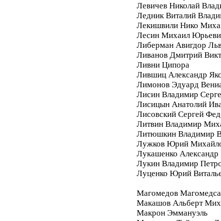
Левичев Николай Вла
Ледник Виталий Влад
Лекишвили Нико Миха
Лесин Михаил Юрьеви
Либерман Авигдор Ль
Ливанов Дмитрий Вик
Ливни Ципора
Лившиц Александр Як
Лимонов Эдуард Вени
Лисин Владимир Серг
Лисицын Анатолий Ив
Лисовский Сергей Фе
Литвин Владимир Мих
Литюшкин Владимир В
Лужков Юрий Михайл
Лукашенко Александр 
Лукин Владимир Петр
Луценко Юрий Виталь
Магомедов Магомедса
Макашов Альберт Мих
Макрон Эммануэль