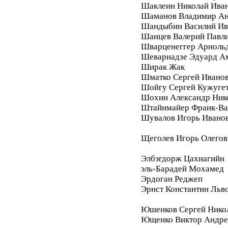
Шаклеин Николай Ива
Шаманов Владимир Ан
Шандыбин Василий Ив
Шанцев Валерий Павл
Шварценеггер Арноль
Шеварнадзе Эдуард А
Ширак Жак
Шматко Сергей Ивано
Шойгу Сергей Кужуге
Шохин Александр Ник
Штайнмайер Франк-Ва
Шувалов Игорь Ивано
Щеголев Игорь Олегов
Элбэгдорж Цахиагийн
эль-Барадей Мохамед
Эрдоган Реджеп
Эрнст Константин Льв
Юшенков Сергей Нико
Ющенко Виктор Андре