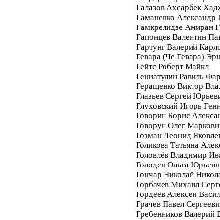
Галазов Ахсарбек Хад
Гаманенко Александр 
Гамкрелидзе Амиран Г
Гапонцев Валентин Па
Гартунг Валерий Карл
Гевара (Че Гевара) Эр
Гейтс Роберт Майкл
Гениатулин Равиль Фа
Геращенко Виктор Вл
Глазьев Сергей Юрьев
Глуховский Игорь Ген
Говорин Борис Алекса
Говорун Олег Маркови
Гозман Леонид Яковле
Голикова Татьяна Алек
Головлёв Владимир Ив
Голодец Ольга Юрьевн
Гончар Николай Никол
Горбачев Михаил Серг
Гордеев Алексей Васи
Грачев Павел Сергееви
Гребенников Валерий 