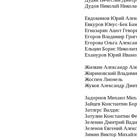
Дудов Николай Никола
Евдокимов Юрий Алек
Евкуров Юнус-Бек Бам
Егиазарян Ашот Гевор
Егоров Владимир Григ
Егорова Ольга Алекса
Ельцин Борис Николае
Ехануров Юрий Ивано
Жилкин Александр Ал
Жириновский Владими
Жоспен Лионель
Жуков Александр Дми
Задорнов Михаил Мих
Зайцев Константин Бо
Затлерс Валдис
Затулин Константин Ф
Зеленин Дмитрий Вад
Зеленов Евгений Алек
Зимин Виктор Михайл