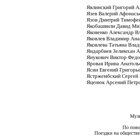
Явлинский Григорий А
Язев Валерий Афонась
Язов Дмитрий Тимофе
Якобашвили Давид Ми
Яковенко Александр В
Яковлев Владимир Ана
Яковлева Татьяна Вла
Яндарбиев Зелимхан 
Янукович Виктор Фед
Яровая Ирина Анатоль
Ясин Евгений Григорь
Ястржембский Сергей
Яценюк Арсений Петр
Муз
По пово
Поездки на обществе