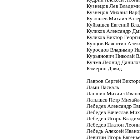
Кузнецов Лев Владими
Кузнецов Михаил Вар
Кузовлев Михаил Вале
Куйвашев Евгений Вл
Куликов Александр Дм
Куликов Виктор Георг
Купцов Валентин Алек
Куроедов Владимир И
Курьянович Николай 
Кучма Леонид Данило
Кэмерон Дэвид
Лавров Сергей Виктор
Лами Паскаль
Лапшин Михаил Ивано
Латышев Петр Михайл
Лебедев Александр Ев
Лебедев Вячеслав Мих
Лебедев Игорь Влади
Лебедев Платон Леони
Лебедь Алексей Ивано
Левитин Игорь Евгень