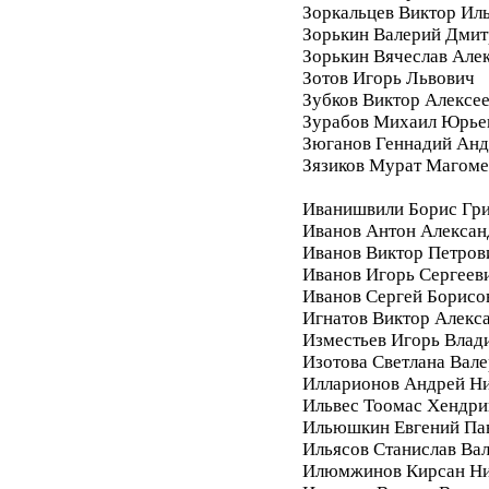
Зоркальцев Виктор Ил
Зорькин Валерий Дмит
Зорькин Вячеслав Але
Зотов Игорь Львович
Зубков Виктор Алексе
Зурабов Михаил Юрье
Зюганов Геннадий Анд
Зязиков Мурат Магом
Иванишвили Борис Гри
Иванов Антон Алексан
Иванов Виктор Петров
Иванов Игорь Сергеев
Иванов Сергей Борисо
Игнатов Виктор Алекс
Изместьев Игорь Влад
Изотова Светлана Вале
Илларионов Андрей Ни
Ильвес Тоомас Хендри
Ильюшкин Евгений Па
Ильясов Станислав Ва
Илюмжинов Кирсан Ни