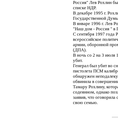
Россия" Лев Рохлин бы
списке НДР.
В декабре 1995 г. Рох
Государственной Думы 
В январе 1996 г. Лев Р
"Наш дом - Россия " в
С сентября 1997 года 
всероссийское полити
армии, оборонной про
(ДПА).
В ночь со 2 на 3 июля 
убит.
Генерал был убит во с
пистолета ПСМ калибра
обнаружен неподалеку 
обвинила в совершении
Тамару Рохлину, котор
содеянном, однако поз
заявив, что оговорила 
свою семью.