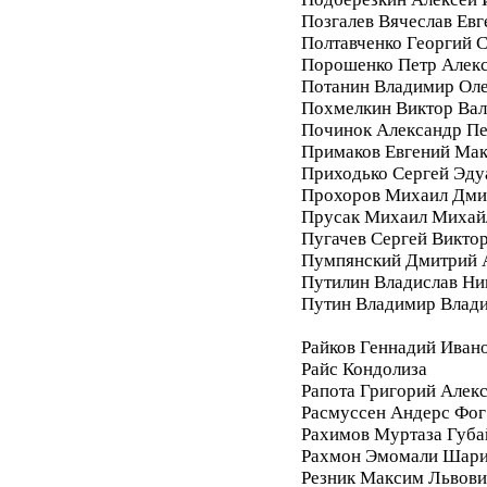
Позгалев Вячеслав Евг
Полтавченко Георгий 
Порошенко Петр Алек
Потанин Владимир Ол
Похмелкин Виктор Вал
Починок Александр П
Примаков Евгений Ма
Приходько Сергей Эду
Прохоров Михаил Дми
Прусак Михаил Михай
Пугачев Сергей Викто
Пумпянский Дмитрий 
Путилин Владислав Ни
Путин Владимир Влад
Райков Геннадий Иван
Райс Кондолиза
Рапота Григорий Алек
Расмуссен Андерс Фог
Рахимов Муртаза Губа
Рахмон Эмомали Шар
Резник Максим Львови