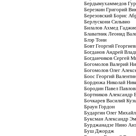
Бердымухаммедов Гур
Березкин Григорий Ви
Березовский Борис Аб
Берлускони Сильвио
Билалов Ахмед Гаджи
Блаватник Леонид Вал
Блэр Тони
Бовт Георгий Георгиев
Богданов Андрей Вла
Богданчиков Сергей М
Богомолов Валерий Ни
Богомолов Олег Алекс
Боос Георгий Валенти
Бордюжа Николай Ник
Бородин Павел Павлов
Бортников Александр 
Бочкарев Василий Куз
Браун Гордон
Бударгин Олег Михайл
Буксман Александр Э
Бурджанадзе Нино Ан
Буш Джордж