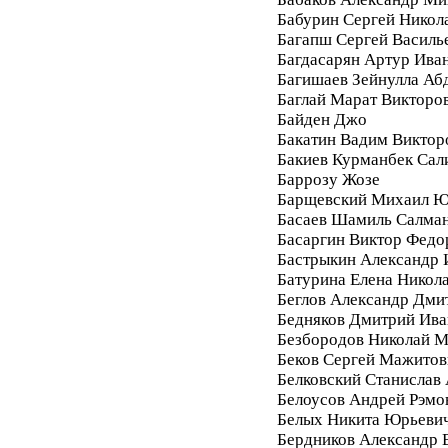
Бабурин Сергей Никол
Багапш Сергей Василь
Багдасарян Артур Ива
Багишаев Зейнулла Аб
Баглай Марат Викторо
Байден Джо
Бакатин Вадим Виктор
Бакиев Курманбек Сал
Баррозу Жозе
Барщевский Михаил Ю
Басаев Шамиль Салма
Басаргин Виктор Федо
Бастрыкин Александр 
Батурина Елена Никол
Беглов Александр Дми
Бедняков Дмитрий Ива
Безбородов Николай 
Беков Сергей Мажитов
Белковский Станислав
Белоусов Андрей Рэмо
Белых Никита Юрьеви
Бердников Александр 