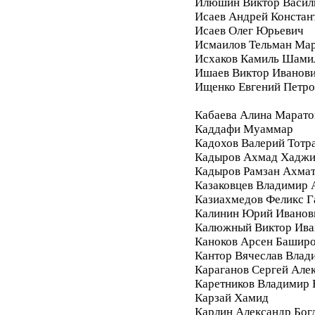
Илюшин Виктор Васил
Исаев Андрей Констан
Исаев Олег Юрьевич
Исмаилов Тельман Ма
Исхаков Камиль Шами
Ишаев Виктор Иванов
Ищенко Евгений Петро
Кабаева Алина Марато
Каддафи Муаммар
Кадохов Валерий Тотр
Кадыров Ахмад Хадж
Кадыров Рамзан Ахма
Казаковцев Владимир 
Казиахмедов Феликс 
Калинин Юрий Иванов
Калюжный Виктор Ива
Каноков Арсен Башир
Кантор Вячеслав Влад
Караганов Сергей Але
Каретников Владимир
Карзай Хамид
Карлин Александр Бог