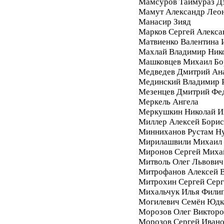
Мамсуров Таймураз Д
Мамут Александр Лео
Манасир Зияд
Марков Сергей Алекса
Матвиенко Валентина 
Махлай Владимир Ник
Машковцев Михаил Бо
Медведев Дмитрий Ан
Мединский Владимир 
Мезенцев Дмитрий Фе
Меркель Ангела
Меркушкин Николай И
Миллер Алексей Бори
Минниханов Рустам Н
Мирилашвили Михаил
Миронов Сергей Миха
Митволь Олег Львович
Митрофанов Алексей 
Митрохин Сергей Серг
Михальчук Илья Фили
Могилевич Семён Юдк
Морозов Олег Викторо
Морозов Сергей Иван