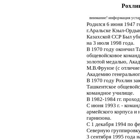
Рохли
внимание! информация устар
Родился 6 июня 1947 го
г.Аральске Кзыл-Орды
Казахской ССР Был уби
на 3 июля 1998 года.
В 1970 году окончил Т
общевойсковое команд
золотой медалью, Ака
М.В.Фрунзе (с отличием)
Академию генеральног
В 1970 году Рохлин за
Ташкентское общевойс
командное училище.
В 1982-1984 гг. прохо
С июня 1993 г. - коман
армейского корпуса и 
гарнизона.
С 1 декабря 1994 по фе
Северную группировку
3 сентября 1995 года н