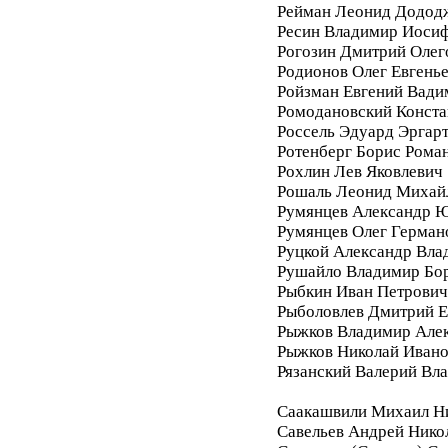
Рейман Леонид Додод
Ресин Владимир Иоси
Рогозин Дмитрий Олег
Родионов Олег Евгень
Ройзман Евгений Вади
Ромодановский Конста
Россель Эдуард Эргар
Ротенберг Борис Рома
Рохлин Лев Яковлевич
Рошаль Леонид Михай
Румянцев Александр 
Румянцев Олег Герман
Руцкой Александр Вла
Рушайло Владимир Бо
Рыбкин Иван Петрович
Рыболовлев Дмитрий Е
Рыжков Владимир Але
Рыжков Николай Иван
Рязанский Валерий Вл
Саакашвили Михаил Н
Савельев Андрей Нико