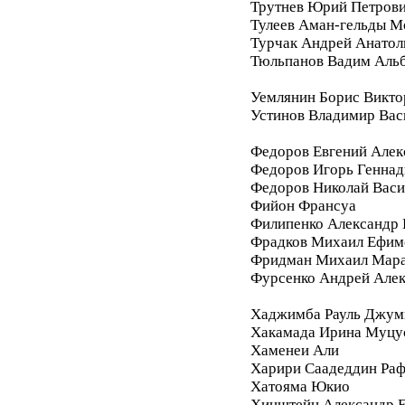
Трутнев Юрий Петров
Тулеев Аман-гельды М
Турчак Андрей Анатол
Тюльпанов Вадим Аль
Уемлянин Борис Викто
Устинов Владимир Вас
Федоров Евгений Алек
Федоров Игорь Геннад
Федоров Николай Васи
Фийон Франсуа
Филипенко Александр 
Фрадков Михаил Ефим
Фридман Михаил Мара
Фурсенко Андрей Але
Хаджимба Рауль Джум
Хакамада Ирина Муцу
Хаменеи Али
Харири Саадеддин Ра
Хатояма Юкио
Хинштейн Александр Е