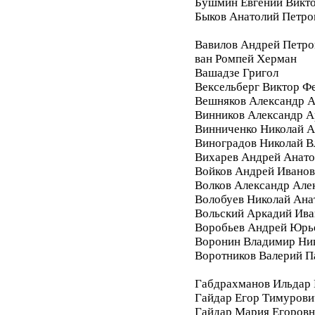
Бушмин Евгений Викт
Быков Анатолий Петро
Вавилов Андрей Петро
ван Ромпей Херман
Вашадзе Григол
Вексельберг Виктор Ф
Вешняков Александр А
Винников Александр 
Винниченко Николай А
Виноградов Николай 
Вихарев Андрей Анато
Войков Андрей Ивано
Волков Александр Але
Волобуев Николай Ана
Вольский Аркадий Ива
Воробьев Андрей Юрь
Воронин Владимир Ни
Воротников Валерий П
Габдрахманов Ильдар
Гайдар Егор Тимурови
Гайдар Мария Егоровн