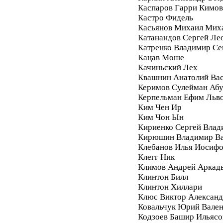
Каспаров Гарри Кимо
Кастро Фидель
Касьянов Михаил Мих
Катанандов Сергей Ле
Катренко Владимир С
Кацав Моше
Качиньский Лех
Квашнин Анатолий Ва
Керимов Сулейман Аб
Керпельман Ефим Льв
Ким Чен Ир
Ким Чон Ын
Кириенко Сергей Влад
Кирюшин Владимир Ва
Клебанов Илья Иосиф
Клегг Ник
Климов Андрей Аркад
Клинтон Билл
Клинтон Хиллари
Клюс Виктор Алексан
Ковальчук Юрий Вале
Кодзоев Башир Ильясо