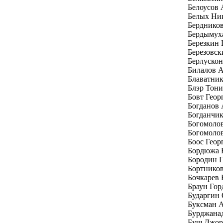
Белоусов 
Белых Ни
Бердников
Бердымух
Березкин 
Березовск
Берлуско
Билалов 
Блаватни
Блэр Тони
Бовт Геор
Богданов
Богданчи
Богомоло
Богомолов
Боос Геор
Бордюжа 
Бородин 
Бортников
Бочкарев 
Браун Гор
Бударгин
Буксман 
Бурджана
Буш Джо