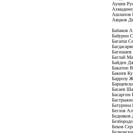
Аушев Ру
Ахмадине
Ашлапов 
Аяцков Д
Бабаков 
Бабурин С
Багапш Се
Багдасаря
Багишаев 
Баглай Ма
Байден Д
Бакатин 
Бакиев Ку
Баррозу Ж
Барщевск
Басаев Ш
Басаргин
Бастрыки
Батурина 
Беглов Ал
Бедняков
Безбород
Беков Се
Белковски