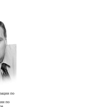
рации по
ции по
за