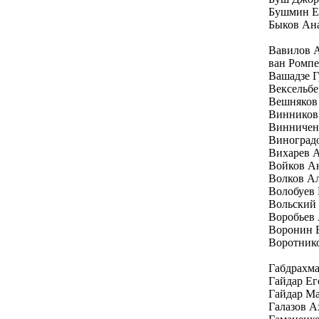
Бушмин Е
Быков Ан
Вавилов 
ван Ромп
Вашадзе Г
Вексельбе
Вешняков
Винников
Винничен
Виноград
Вихарев 
Войков А
Волков А
Волобуев
Вольский
Воробьев
Воронин 
Воротник
Габдрахм
Гайдар Е
Гайдар Ма
Галазов А