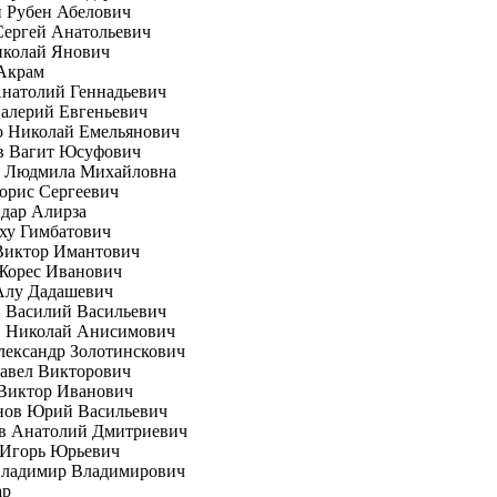
 Рубен Абелович
Сергей Анатольевич
иколай Янович
Акрам
натолий Геннадьевич
алерий Евгеньевич
о Николай Емельянович
в Вагит Юсуфович
а Людмила Михайловна
орис Сергеевич
дар Алирза
ху Гимбатович
Виктор Имантович
Жорес Иванович
Алу Дадашевич
 Василий Васильевич
 Николай Анисимович
ександр Золотинскович
авел Викторович
Виктор Иванович
нов Юрий Васильевич
в Анатолий Дмитриевич
 Игорь Юрьевич
Владимир Владимирович
ар