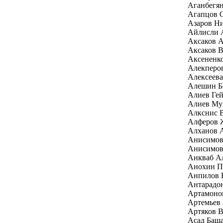
Аганбегян
Агапцов 
Азаров Н
Айлисли 
Аксаков А
Аксаков В
Аксененк
Алекперо
Алексеев
Алешин Б
Алиев Гей
Алиев Му
Алкснис 
Алферов 
Алханов 
Анисимов
Анисимов
Анкваб Ал
Анохин П
Анпилов 
Антарадо
Артамоно
Артемьев
Артяков 
Асад Баш