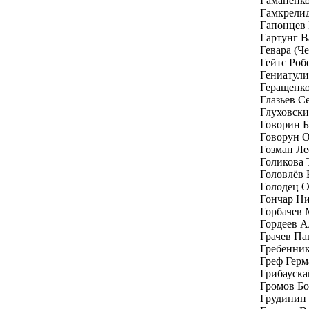
Гаманенк
Гамкрелид
Гапонцев
Гартунг В
Гевара (Ч
Гейтс Роб
Гениатули
Геращенк
Глазьев С
Глуховски
Говорин Б
Говорун 
Гозман Ле
Голикова 
Головлёв
Голодец 
Гончар Н
Горбачев 
Гордеев А
Грачев Па
Гребенник
Греф Герм
Грибауска
Громов Бо
Грудинин