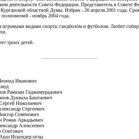
ием деятельности Совета Федерации. Представитель в Совете Ф
Курганской областной Думы. Избран - 26 апреля 2001 года. Сро
 полномочий - ноябрь 2004 года.
я игровыми видами спорта: гандболом и футболом. Любит собир
хи.
еет троих детей.
Леонид Иванович
хмуд
пов Рамазан Гаджимурадович
анов Дукваха Баштаевич
Сергей Николаевич
лександр Сергеевич
Виктор Семенович
ч Роман Аркадьевич
ександр Алексеевич
р Олегович
Араз Искендер-оглы