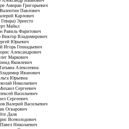
о Александр Иванович
зе Амиран Григорьевич
 Валентин Павлович
алерий Карлович
е Гевара) Эрнесто
ерт Майкл
н Равиль Фаритович
о Виктор Владимирович
ергей Юрьевич
й Игорь Геннадьевич
орис Александрович
Олег Маркович
онид Яковлевич
Татьяна Алексеевна
 Владимир Иванович
Ольга Юрьевна
иколай Николаевич
Михаил Сергеевич
лексей Васильевич
вел Сергеевич
ов Валерий Васильевич
ан Оскарович
йте Даля
рис Всеволодович
 Павел Николаевич