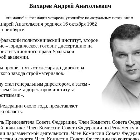
Вихарев Андрей Анатольевич
внимание! информация устарела. уточняйте по актуальным источникам.
ндрей Анатольевич родился 16 октября 1962
атеринбурге.
ральский политехнический институт, второе
ие – юридическое, готовит диссертацию на
онституционного права Уральской
ой академии.
ды прошел путь от слесаря до директора
кого завода стройматериалов.
ду стал генеральным директором, а затем -
елем Совета директоров института
ротяжмаш».
Федерации около года, представляет
ю область.
ль Председателя Совета Федерации. Член Комитета Совета Феде
й политике. Член Комиссии Совета Федерации по Регламенту и
ии парламентской деятельности. Член Комиссии Совета Федера
одежи и спорту. Член Комиссии Совета Федерации по контролю 