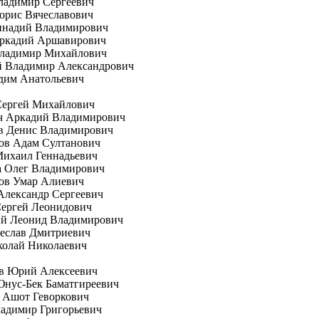
ладимир Сергеевич
орис Вячеславович
еннадий Владимирович
Аркадий Аршавирович
Владимир Михайлович
й Владимир Александрович
дим Анатольевич
Сергей Михайлович
ч Аркадий Владимирович
в Денис Владимирович
ов Адам Султанович
Михаил Геннадьевич
а Олег Владимирович
ов Умар Алиевич
Александр Сергеевич
Сергей Леонидович
ий Леонид Владимирович
еслав Дмитриевич
колай Николаевич
в Юрий Алексеевич
нус-Бек Баматгиреевич
 Ашот Геворкович
адимир Григорьевич