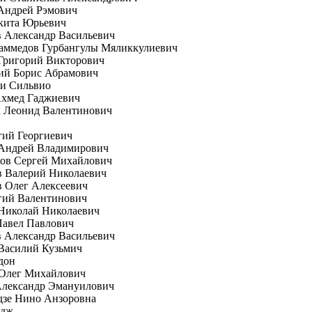
Андрей Рэмович
кита Юрьевич
 Александр Васильевич
аммедов Гурбангулы Мяликкулиевич
Григорий Викторович
ий Борис Абрамович
ни Сильвио
Ахмед Гаджиевич
к Леонид Валентинович
гий Георгиевич
 Андрей Владимирович
ков Сергей Михайлович
в Валерий Николаевич
 Олег Алексеевич
гий Валентинович
Николай Николаевич
Павел Павлович
 Александр Васильевич
Василий Кузьмич
дон
 Олег Михайлович
Александр Эмануилович
дзе Нино Анзоровна
рдж