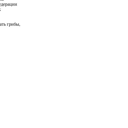
едерации
к
ать грибы,