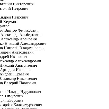
вгений Викторович
атолий Петрович
Андрей Петрович
ей Херман
ригол
рг Виктор Феликсович
 Александр Альбертович
 Александр Аронович
ко Николай Александрович
ов Николай Владимирович
Андрей Анатольевич
ндрей Иванович
лександр Александрович
 Николай Анатольевич
 Аркадий Иванович
 Андрей Юрьевич
Владимир Николаевич
ов Валерий Павлович
анов Ильдар Нуруллович
гор Тимурович
рия Егоровна
хсарбек Хаджимурзаевич