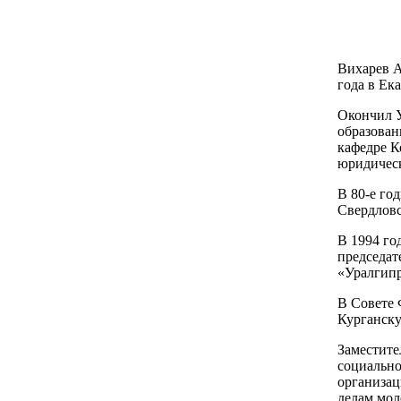
Вихарев А
года в Ек
Окончил У
образован
кафедре К
юридическ
В 80-е го
Свердловс
В 1994 го
председат
«Уралгип
В Совете 
Курганску
Заместите
социально
организац
делам мол