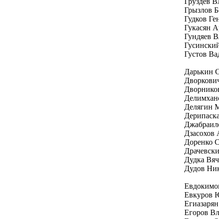
Груздев В
Грызлов Б
Гудков Г
Гукасян 
Гундяев 
Гусински
Густов Ва
Дарькин 
Дворкови
Дворнико
Делимхан
Делягин 
Дерипаск
Джабраил
Дзасохов 
Доренко 
Драчевск
Дудка Вяч
Дудов Ни
Евдокимо
Евкуров Ю
Егиазарян
Егоров Вл