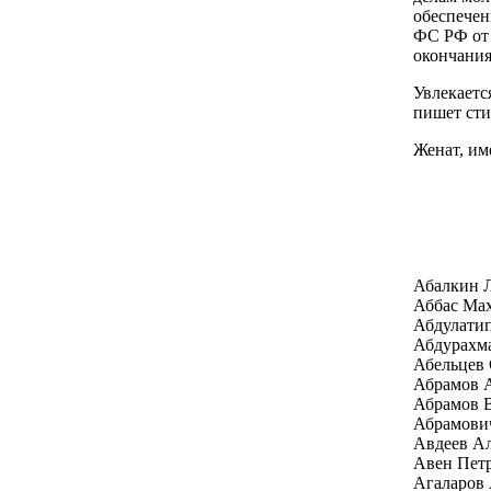
обеспечен
ФС РФ от 
окончания
Увлекаетс
пишет сти
Женат, им
Абалкин 
Аббас Ма
Абдулати
Абдурахм
Абельцев 
Абрамов А
Абрамов 
Абрамови
Авдеев Ал
Авен Пет
Агаларов 