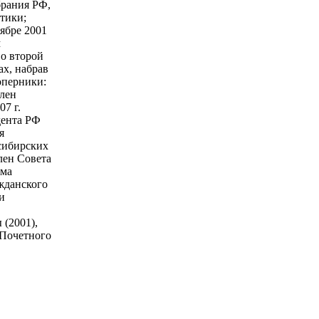
брания РФ,
тики;
ябре 2001
м
во второй
х, набрав
оперники:
лен
7 г.
дента РФ
я
сибирских
лен Совета
ума
жданского
и
(2001),
 Почетного