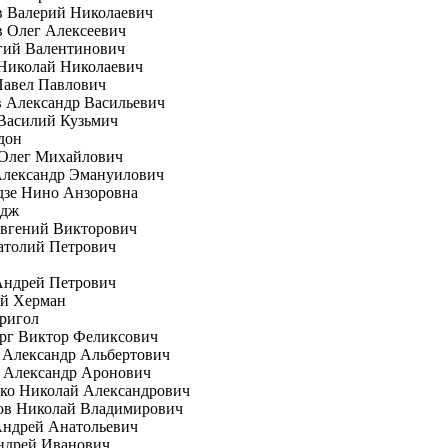
в Валерий Николаевич
 Олег Алексеевич
гий Валентинович
Николай Николаевич
Павел Павлович
 Александр Васильевич
Василий Кузьмич
дон
 Олег Михайлович
Александр Эмануилович
дзе Нино Анзоровна
рдж
вгений Викторович
атолий Петрович
Андрей Петрович
ей Херман
ригол
рг Виктор Феликсович
 Александр Альбертович
 Александр Аронович
ко Николай Александрович
ов Николай Владимирович
Андрей Анатольевич
ндрей Иванович