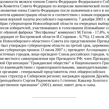
о должности являлся членом Совета Федерации Федерального Со
м Комитета Совета Федерации по вопросам экономической поли
лномочия члена Совета Федерации после назначения в него в но
авителя администрации области в соответствии с новым порядко
ния верхней палаты российского парламента; 7 декабря 2003 г. 
збран губернатором Новосибирской области на очередных выбора
лосов избирателей, участвовавших в голосовании (ближайшие с
нт обувной фабрики "Вестфалика" коммунист М.Титов - 17,8%, ч
дерации от Костромской области И.Стариков - 9,7%); 12 июля 200
и Новосибирского областного Совета (по представлению Прези
 был утвержден губернатором области на третий срок, церемони
ии губернатора прошла 13 июля 2007 г.; президент Ассоциации 
осточных городов, вице-президент Союза российских городов, ч
ам местного самоуправления при Президенте РФ; член Президи
ой Организации "Гражданское общество" и Национального Гра
по взаимодействию с правоохранительными, законодательными 
 органами - генеральный представитель этих общероссийских
ных структур в Сибирском регионе; награжден орденом Дружбы 
реподобного Сергия Радонежского I степени; Кавалер Золотого
щественное признание" (2001); женат, имеет дочь и сына.