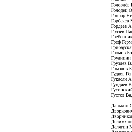
Головлёв
Голодец 
Гончар Н
Горбачев 
Гордеев А
Грачев Па
Гребенник
Греф Герм
Грибауска
Громов Бо
Грудинин
Груздев В
Грызлов Б
Гудков Г
Гукасян 
Гундяев 
Гусински
Густов Ва
Дарькин 
Дворкови
Дворнико
Делимхан
Делягин 