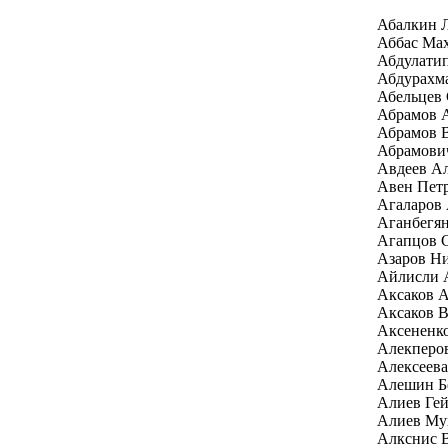
Абалкин 
Аббас Ма
Абдулати
Абдурахм
Абельцев 
Абрамов А
Абрамов 
Абрамови
Авдеев Ал
Авен Пет
Агаларов 
Аганбегян
Агапцов 
Азаров Н
Айлисли 
Аксаков А
Аксаков В
Аксененк
Алекперо
Алексеев
Алешин Б
Алиев Гей
Алиев Му
Алкснис 