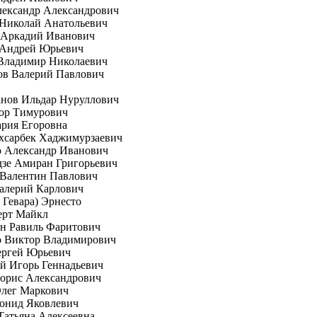
лександр Александрович
 Николай Анатольевич
 Аркадий Иванович
 Андрей Юрьевич
Владимир Николаевич
ов Валерий Павлович
анов Ильдар Нуруллович
гор Тимурович
рия Егоровна
хсарбек Хаджимурзаевич
о Александр Иванович
зе Амиран Григорьевич
 Валентин Павлович
алерий Карлович
е Гевара) Эрнесто
ерт Майкл
н Равиль Фаритович
о Виктор Владимирович
ергей Юрьевич
й Игорь Геннадьевич
орис Александрович
Олег Маркович
онид Яковлевич
Татьяна Алексеевна