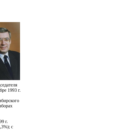
седателя
ре 1993 г.
ибирского
ыборах
9 г.
,3%); с