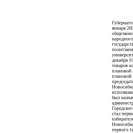
Губернато
января 200
общеэконо
народного
государств
политэкон
университ
декабря 1
товаров н
плановой 
плановой 
председат
Новосибир
исполкома
был назна
администр
Городского
стал перв
избирател
Новосибир
первого ту