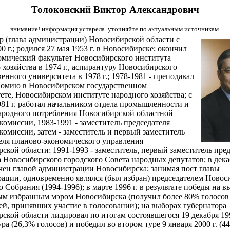
Толоконский Виктор Александрович
внимание! информация устарела. уточняйте по актуальным источникам.
р (глава администрации) Новосибирской области с
0 г.; родился 27 мая 1953 г. в Новосибирске; окончил
мический факультет Новосибирского института
 хозяйства в 1974 г., аспирантуру Новосибирского
енного университета в 1978 г.; 1978-1981 - преподавал
омию в Новосибирском государственном
ете, Новосибирском институте народного хозяйства; с
981 г. работал начальником отдела промышленности и
ародного потребления Новосибирской областной
комиссии, 1983-1991 - заместитель председателя
комиссии, затем - заместитель и первый заместитель
еля планово-экономического управления
ской области; 1991-1993 - заместитель, первый заместитель пред
 Новосибирского городского Совета народных депутатов; в декаб
чен главой администрации Новосибирска; занимая пост главы
ации, одновременно являлся (был избран) председателем Новос
 Собрания (1994-1996); в марте 1996 г. в результате победы на в
ым избранным мэром Новосибирска (получил более 80% голосов
ей, принявших участие в голосовании); на выборах губернатора
ской области лидировал по итогам состоявшегося 19 декабря 199
ра (26,3% голосов) и победил во втором туре 9 января 2000 г. (44