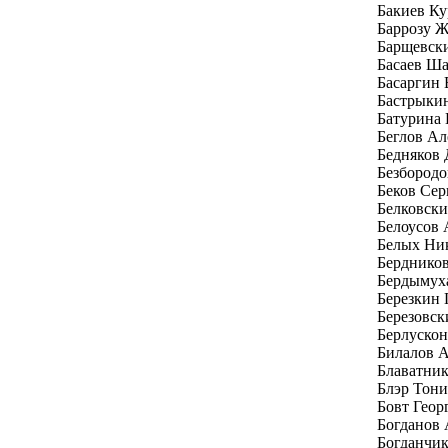
Бакиев Ку
Баррозу Ж
Барщевск
Басаев Ш
Басаргин
Бастрыки
Батурина 
Беглов Ал
Бедняков
Безбород
Беков Се
Белковски
Белоусов 
Белых Ни
Бердников
Бердымух
Березкин 
Березовск
Берлуско
Билалов 
Блаватни
Блэр Тони
Бовт Геор
Богданов
Богданчи