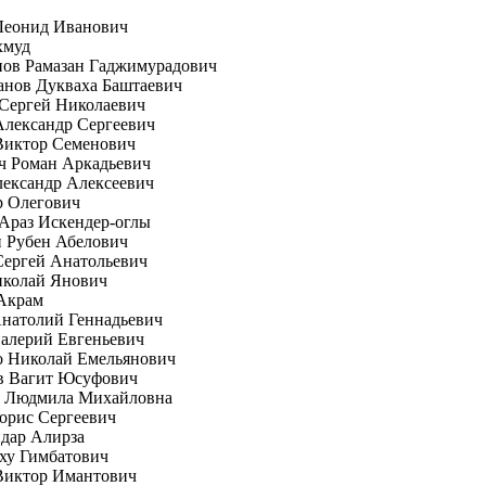
Леонид Иванович
хмуд
пов Рамазан Гаджимурадович
анов Дукваха Баштаевич
Сергей Николаевич
лександр Сергеевич
Виктор Семенович
ч Роман Аркадьевич
ександр Алексеевич
р Олегович
Араз Искендер-оглы
 Рубен Абелович
Сергей Анатольевич
иколай Янович
Акрам
натолий Геннадьевич
алерий Евгеньевич
о Николай Емельянович
в Вагит Юсуфович
а Людмила Михайловна
орис Сергеевич
дар Алирза
ху Гимбатович
Виктор Имантович