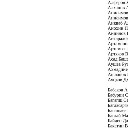
Алферов 
Алханов 
Анисимов
Анисимов
Анкваб Ал
Анохин П
Анпилов 
Антарадо
Артамоно
Артемьев
Артяков 
Асад Баш
Аушев Ру
Ахмадине
Ашлапов 
Аяцков Д
Бабаков 
Бабурин С
Багапш Се
Багдасаря
Багишаев 
Баглай Ма
Байден Д
Бакатин 