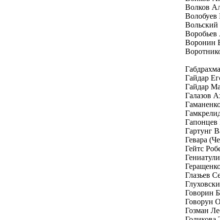
Волков А
Волобуев
Вольский
Воробьев
Воронин 
Воротник
Габдрахм
Гайдар Е
Гайдар Ма
Галазов А
Гаманенк
Гамкрелид
Гапонцев
Гартунг В
Гевара (Ч
Гейтс Роб
Гениатули
Геращенк
Глазьев С
Глуховски
Говорин Б
Говорун 
Гозман Ле
Голикова 