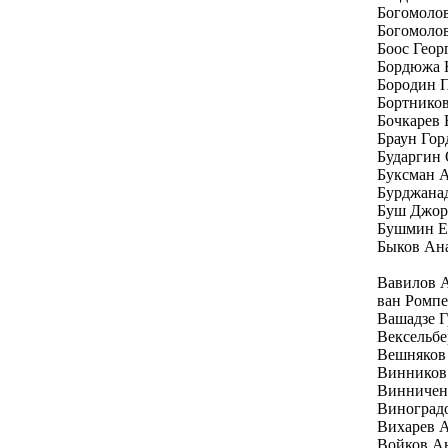
Богомоло
Богомолов
Боос Геор
Бордюжа 
Бородин 
Бортников
Бочкарев 
Браун Гор
Бударгин
Буксман 
Бурджана
Буш Джо
Бушмин Е
Быков Ан
Вавилов 
ван Ромп
Вашадзе Г
Вексельбе
Вешняков
Винников
Винничен
Виноград
Вихарев 
Войков А