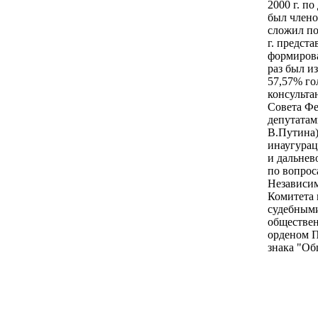
2000 г. п
был члено
сложил по
г. предст
формирова
раз был и
57,57% го
консульта
Совета Фе
депутатам
В.Путина)
инаугурац
и дальнев
по вопрос
Независим
Комитета 
судебными
обществен
орденом П
знака "Об