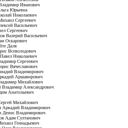
 Владимир Иванович
Ольга Юрьевна
иколай Николаевич
Михаил Сергеевич
лексей Васильевич
вел Сергеевич
ов Валерий Васильевич
ан Оскарович
йте Даля
рис Всеволодович
 Павел Николаевич
ладимир Сергеевич
орис Вячеславович
еннадий Владимирович
Аркадий Аршавирович
Владимир Михайлович
й Владимир Александрович
дим Анатольевич
Сергей Михайлович
ч Аркадий Владимирович
в Денис Владимирович
ов Адам Султанович
Михаил Геннадьевич