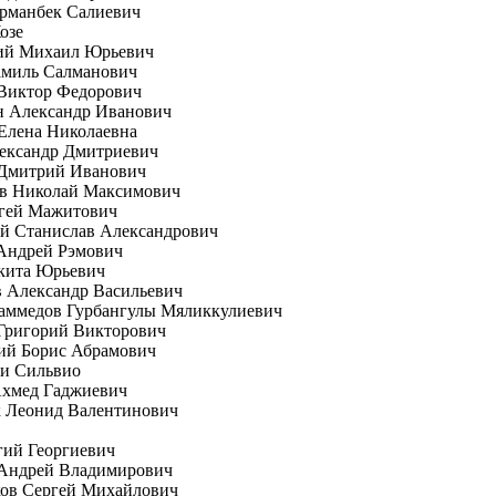
рманбек Салиевич
озе
ий Михаил Юрьевич
амиль Салманович
 Виктор Федорович
н Александр Иванович
Елена Николаевна
ександр Дмитриевич
 Дмитрий Иванович
ов Николай Максимович
ргей Мажитович
й Станислав Александрович
Андрей Рэмович
кита Юрьевич
 Александр Васильевич
аммедов Гурбангулы Мяликкулиевич
Григорий Викторович
ий Борис Абрамович
ни Сильвио
Ахмед Гаджиевич
к Леонид Валентинович
гий Георгиевич
 Андрей Владимирович
ков Сергей Михайлович