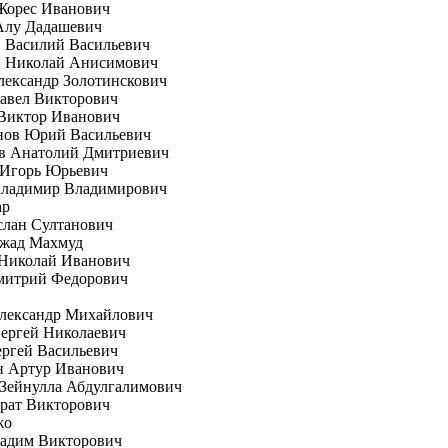
Жорес Иванович
Алу Дадашевич
 Василий Васильевич
 Николай Анисимович
ександр Золотинскович
авел Викторович
Виктор Иванович
нов Юрий Васильевич
в Анатолий Дмитриевич
 Игорь Юрьевич
Владимир Владимирович
ар
слан Султанович
жад Махмуд
Николай Иванович
митрий Федорович
Александр Михайлович
ергей Николаевич
ргей Васильевич
н Артур Иванович
Зейнулла Абдулгалимович
рат Викторович
жо
Вадим Викторович