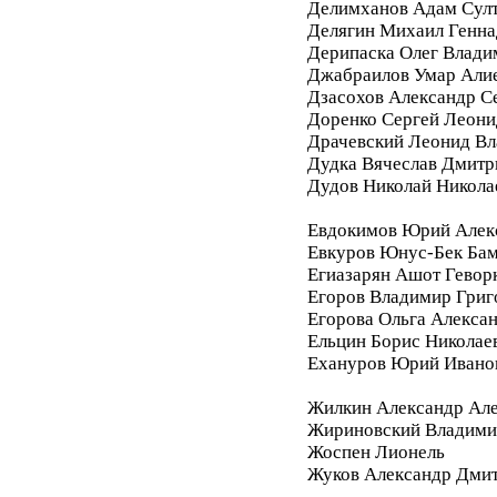
Делимханов Адам Сул
Делягин Михаил Генна
Дерипаска Олег Влади
Джабраилов Умар Али
Дзасохов Александр С
Доренко Сергей Леони
Драчевский Леонид В
Дудка Вячеслав Дмитр
Дудов Николай Никола
Евдокимов Юрий Алек
Евкуров Юнус-Бек Бам
Егиазарян Ашот Гевор
Егоров Владимир Григ
Егорова Ольга Алекса
Ельцин Борис Николае
Ехануров Юрий Ивано
Жилкин Александр Ал
Жириновский Владими
Жоспен Лионель
Жуков Александр Дми