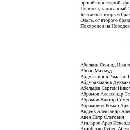
прошёл последний эфи
Починка, записанный 1
Был женат вторым брако
Ольга, от второго брака
Похоронен на Новодев
Абалкин Леонид Иван
Аббас Махмуд
Абдулатипов Рамазан
Абдурахманов Дуквах
Абельцев Сергей Нико
Абрамов Александр Се
Абрамов Виктор Семе
Абрамович Роман Арк
Авдеев Александр Але
Авен Петр Олегович
Агаларов Араз Искенд
Аганбегян Рубен Абел