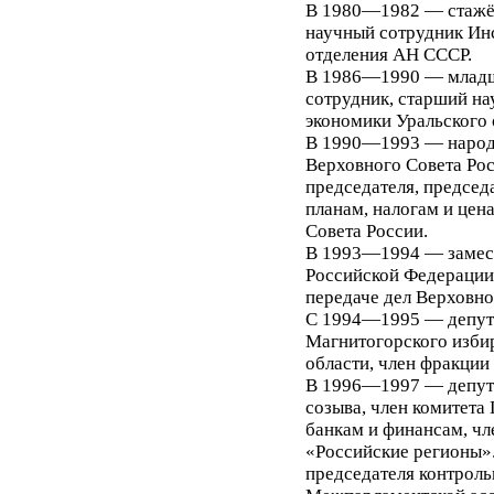
В 1980—1982 — стажёр
научный сотрудник Инс
отделения АН СССР.
В 1986—1990 — младш
сотрудник, старший на
экономики Уральского
В 1990—1993 — народн
Верховного Совета Рос
председателя, председ
планам, налогам и цен
Совета России.
В 1993—1994 — замест
Российской Федерации
передаче дел Верховно
С 1994—1995 — депута
Магнитогорского изби
области, член фракции
В 1996—1997 — депута
созыва, член комитета
банкам и финансам, чл
«Российские регионы»
председателя контрол