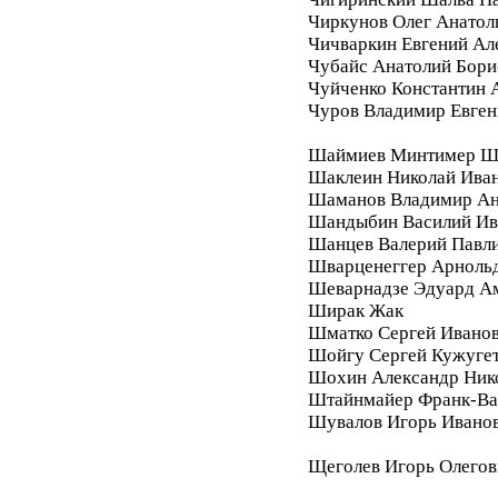
Чиркунов Олег Анатол
Чичваркин Евгений Ал
Чубайс Анатолий Бори
Чуйченко Константин 
Чуров Владимир Евген
Шаймиев Минтимер Ш
Шаклеин Николай Ива
Шаманов Владимир Ан
Шандыбин Василий Ив
Шанцев Валерий Павл
Шварценеггер Арноль
Шеварнадзе Эдуард А
Ширак Жак
Шматко Сергей Ивано
Шойгу Сергей Кужуге
Шохин Александр Ник
Штайнмайер Франк-Ва
Шувалов Игорь Ивано
Щеголев Игорь Олегов