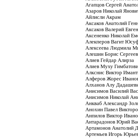
Агапцов Сергей Анато
Азаров Николай Янови
Айлисли Акрам
Аксаков Анатолий Ген
Аксаков Валерий Евге
Аксененко Николай Ем
Алекперов Вагит Юсу
Алексеева Людмила М
Алешин Борис Сергее
Алиев Гейдар Алирза
Алиев Муху Гимбатов
Алкснис Виктор Имант
Алферов Жорес Ивано
Алханов Алу Дадашев
Анисимов Василий Вас
Анисимов Николай Ан
Анкваб Александр Зол
Анохин Павел Викторо
Анпилов Виктор Ивано
Антарадонов Юрий Ва
Артамонов Анатолий 
Артемьев Игорь Юрье