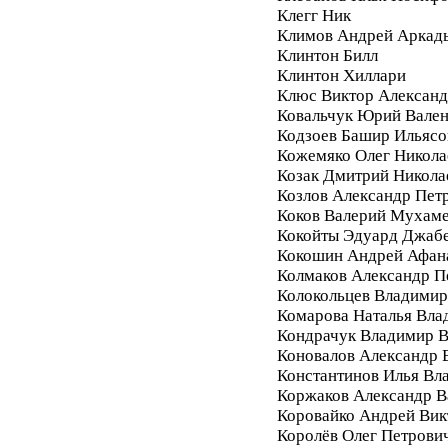
Клегг Ник
Климов Андрей Аркад
Клинтон Билл
Клинтон Хиллари
Клюс Виктор Алексан
Ковальчук Юрий Вале
Кодзоев Башир Ильясо
Кожемяко Олег Никола
Козак Дмитрий Никола
Козлов Александр Пет
Коков Валерий Мухам
Кокойты Эдуард Джаб
Кокошин Андрей Афан
Колмаков Александр П
Колокольцев Владимир
Комарова Наталья Вла
Кондрачук Владимир В
Коновалов Александр 
Константинов Илья Вл
Коржаков Александр В
Коровайко Андрей Вик
Королёв Олег Петрови