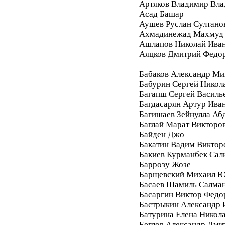
Артяков Владимир Вл
Асад Башар
Аушев Руслан Султано
Ахмадинежад Махмуд
Ашлапов Николай Ива
Аяцков Дмитрий Федо
Бабаков Александр Ми
Бабурин Сергей Никол
Багапш Сергей Василь
Багдасарян Артур Ива
Багишаев Зейнулла Аб
Баглай Марат Викторо
Байден Джо
Бакатин Вадим Виктор
Бакиев Курманбек Сал
Баррозу Жозе
Барщевский Михаил Ю
Басаев Шамиль Салма
Басаргин Виктор Федо
Бастрыкин Александр 
Батурина Елена Никол
Беглов Александр Дми