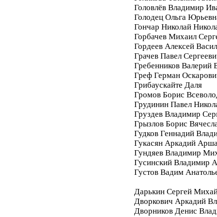
Головлёв Владимир Ив
Голодец Ольга Юрьевн
Гончар Николай Никол
Горбачев Михаил Серг
Гордеев Алексей Васи
Грачев Павел Сергееви
Гребенников Валерий 
Греф Герман Оскарови
Грибаускайте Даля
Громов Борис Всеволо
Грудинин Павел Никол
Груздев Владимир Сер
Грызлов Борис Вячесл
Гудков Геннадий Влад
Гукасян Аркадий Арш
Гундяев Владимир Ми
Гусинский Владимир А
Густов Вадим Анатоль
Дарькин Сергей Миха
Дворкович Аркадий В
Дворников Денис Вла