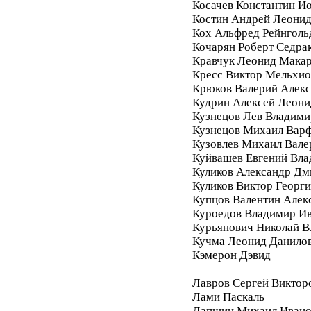
Косачев Константин И
Костин Андрей Леони
Кох Альфред Рейнголь
Кочарян Роберт Седра
Кравчук Леонид Мака
Кресс Виктор Мельхи
Крюков Валерий Алек
Кудрин Алексей Леони
Кузнецов Лев Владими
Кузнецов Михаил Вар
Кузовлев Михаил Вале
Куйвашев Евгений Вл
Куликов Александр Дм
Куликов Виктор Георг
Купцов Валентин Алек
Куроедов Владимир И
Курьянович Николай 
Кучма Леонид Данило
Кэмерон Дэвид
Лавров Сергей Виктор
Лами Паскаль
Лапшин Михаил Ивано