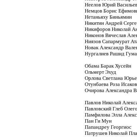
Неелов Юрий Василье
Немцов Борис Ефимов
Нетаньяху Биньямин
Никитин Андрей Серге
Никифоров Николай А
Никонов Вячеслав Але
Ниязов Сапармурат Ат
Новак Александр Вале
Нургалиев Рашид Гум
Обама Барак Хусейн
Ольмерт Эхуд
Орлова Светлана Юрье
Отунбаева Роза Исако
Очирова Александра В
Павлов Николай Алекс
Павловский Глеб Олег
Памфилова Элла Алекс
Пан Ги Мун
Папандреу Георгиос
Патрушев Николай Пл