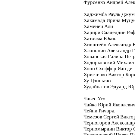
Фурсенко Андрей Але
Хаджимба Рауль Джум
Хакамада Ирина Муцу
Хаменеи Али
Харири Саадеддин Ра
Хатояма Юкио
Хинштейн Александр Е
Хлопонин Александр Г
Хованская Галина Пет
Ходорковский Михаил
Хооп Схеффер Яап де
Христенко Виктор Бор
Ху Цзиньтао
Худайнатов Эдуард Ю
Чавес Уго
Чайка Юрий Яковлеви
Чейни Ричард
Чемезов Сергей Викто
Черногоров Александ
Черномырдин Виктор 
Чигиринский Шалва П