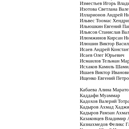
Изместьев Игорь Влад
Изотова Светлана Вале
Илларионов Андрей Ни
Ильвес Тоомас Хендри
Ильюшкин Евгений Па
Ильясов Станислав Ва
Илюмжинов Кирсан Ни
Илюшин Виктор Васил
Исаев Андрей Констан
Исаев Олег Юрьевич
Исмаилов Тельман Ма
Исхаков Камиль Шами
Ишаев Виктор Иванов
Ищенко Евгений Петро
Кабаева Алина Марато
Каддафи Муаммар
Кадохов Валерий Тотр
Кадыров Ахмад Хадж
Кадыров Рамзан Ахма
Казаковцев Владимир 
Казиахмедов Феликс 