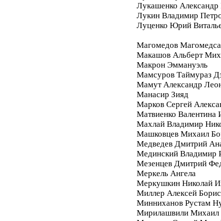
Лукашенко Александр 
Лукин Владимир Петр
Луценко Юрий Виталь
Магомедов Магомедса
Макашов Альберт Мих
Макрон Эммануэль
Мамсуров Таймураз Д
Мамут Александр Лео
Манасир Зияд
Марков Сергей Алекса
Матвиенко Валентина 
Махлай Владимир Ник
Машковцев Михаил Бо
Медведев Дмитрий Ан
Мединский Владимир 
Мезенцев Дмитрий Фе
Меркель Ангела
Меркушкин Николай И
Миллер Алексей Бори
Минниханов Рустам Н
Мирилашвили Михаил