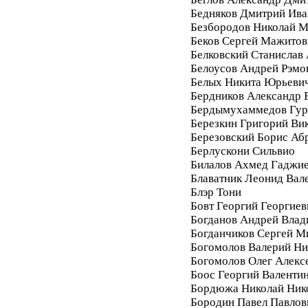
Бедняков Дмитрий Ива
Безбородов Николай 
Беков Сергей Мажитов
Белковский Станислав
Белоусов Андрей Рэмо
Белых Никита Юрьеви
Бердников Александр 
Бердымухаммедов Гур
Березкин Григорий Ви
Березовский Борис Аб
Берлускони Сильвио
Билалов Ахмед Гаджи
Блаватник Леонид Вал
Блэр Тони
Бовт Георгий Георгиев
Богданов Андрей Вла
Богданчиков Сергей М
Богомолов Валерий Ни
Богомолов Олег Алекс
Боос Георгий Валенти
Бордюжа Николай Ник
Бородин Павел Павлов