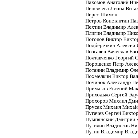
Пахомов Анатолий Ник
Пепеляева Лиана Вита
Перес Шимон
Петров Константин Па
Пехтин Владимир Алек
Плигин Владимир Ник
Поголов Виктор Викто
Подберезкин Алексей 
Позгалев Вячеслав Евг
Полтавченко Георгий 
Порошенко Петр Алек
Потанин Владимир Ол
Похмелкин Виктор Вал
Починок Александр П
Примаков Евгений Ма
Приходько Сергей Эду
Прохоров Михаил Дми
Прусак Михаил Михай
Пугачев Сергей Викто
Пумпянский Дмитрий 
Путилин Владислав Ни
Путин Владимир Влад