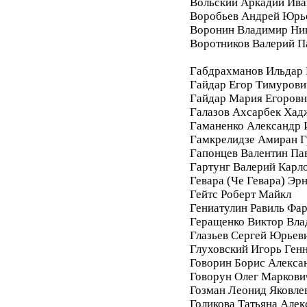
Вольский Аркадий Ива
Воробьев Андрей Юрь
Воронин Владимир Ни
Воротников Валерий П
Габдрахманов Ильдар
Гайдар Егор Тимурови
Гайдар Мария Егоровн
Галазов Ахсарбек Хад
Гаманенко Александр 
Гамкрелидзе Амиран Г
Гапонцев Валентин Па
Гартунг Валерий Карл
Гевара (Че Гевара) Эр
Гейтс Роберт Майкл
Гениатулин Равиль Фа
Геращенко Виктор Вл
Глазьев Сергей Юрьев
Глуховский Игорь Ген
Говорин Борис Алекса
Говорун Олег Маркови
Гозман Леонид Яковле
Голикова Татьяна Алек