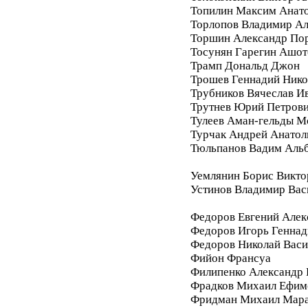
Топилин Максим Анат
Торлопов Владимир А
Торшин Александр По
Тосунян Гарегин Ашот
Трамп Дональд Джон
Трошев Геннадий Нико
Трубников Вячеслав И
Трутнев Юрий Петров
Тулеев Аман-гельды М
Турчак Андрей Анатол
Тюльпанов Вадим Аль
Уемлянин Борис Викто
Устинов Владимир Вас
Федоров Евгений Алек
Федоров Игорь Геннад
Федоров Николай Васи
Фийон Франсуа
Филипенко Александр 
Фрадков Михаил Ефим
Фридман Михаил Мара