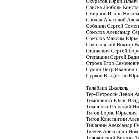
Скуратов Юрий Ильич
Слиска Любовь Конста
Смирнов Игорь Никол
Собчак Анатолий Алек
Собянин Сергей Семе
Соколов Александр Се
Соколов Максим Юрье
Соколовский Виктор В
Станкевич Сергей Бор
Степашин Сергей Вад
Строев Егор Семенови
Сумин Петр Иванович
Сурков Владислав Юр
Талабани Джаляль
Тер-Петросян Левон А
Тимошенко Юлия Влад
Тимченко Геннадий Ни
Титов Борис Юрьевич
Титов Константин Але
Тишанин Александр Ге
Ткачев Александр Ник
Толоконский Виктор А