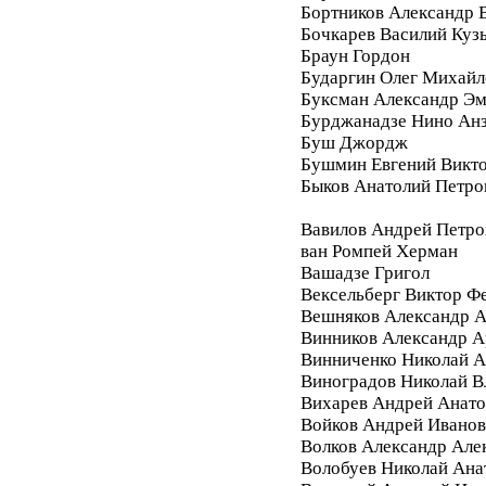
Бортников Александр 
Бочкарев Василий Куз
Браун Гордон
Бударгин Олег Михайл
Буксман Александр Э
Бурджанадзе Нино Ан
Буш Джордж
Бушмин Евгений Викт
Быков Анатолий Петро
Вавилов Андрей Петро
ван Ромпей Херман
Вашадзе Григол
Вексельберг Виктор Ф
Вешняков Александр А
Винников Александр 
Винниченко Николай А
Виноградов Николай 
Вихарев Андрей Анато
Войков Андрей Ивано
Волков Александр Але
Волобуев Николай Ана