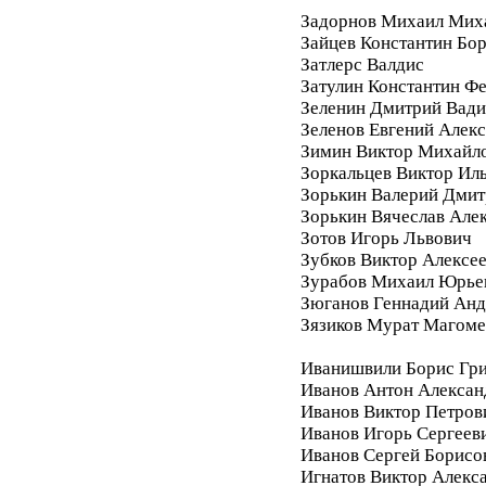
Задорнов Михаил Мих
Зайцев Константин Бо
Затлерс Валдис
Затулин Константин Ф
Зеленин Дмитрий Вад
Зеленов Евгений Алек
Зимин Виктор Михайл
Зоркальцев Виктор Ил
Зорькин Валерий Дмит
Зорькин Вячеслав Але
Зотов Игорь Львович
Зубков Виктор Алексе
Зурабов Михаил Юрье
Зюганов Геннадий Анд
Зязиков Мурат Магом
Иванишвили Борис Гри
Иванов Антон Алексан
Иванов Виктор Петров
Иванов Игорь Сергеев
Иванов Сергей Борисо
Игнатов Виктор Алекс