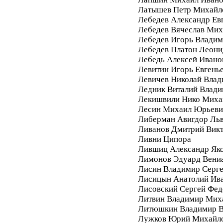
Латышев Петр Михайл
Лебедев Александр Ев
Лебедев Вячеслав Мих
Лебедев Игорь Влади
Лебедев Платон Леони
Лебедь Алексей Ивано
Левитин Игорь Евгень
Левичев Николай Вла
Ледник Виталий Влад
Лекишвили Нико Миха
Лесин Михаил Юрьеви
Либерман Авигдор Ль
Ливанов Дмитрий Вик
Ливни Ципора
Лившиц Александр Як
Лимонов Эдуард Вени
Лисин Владимир Серг
Лисицын Анатолий Ив
Лисовский Сергей Фе
Литвин Владимир Мих
Литюшкин Владимир В
Лужков Юрий Михайл