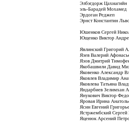
Элбэгдорж Цахиагийн
эль-Барадей Мохамед
Эрдоган Реджеп
Эрнст Константин Льв
Юшенков Сергей Нико
Ющенко Виктор Андре
Явлинский Григорий А
Язев Валерий Афонась
Язов Дмитрий Тимофе
Якобашвили Давид Ми
Яковенко Александр В
Яковлев Владимир Ана
Яковлева Татьяна Вла
Яндарбиев Зелимхан 
Янукович Виктор Фед
Яровая Ирина Анатоль
Ясин Евгений Григорь
Ястржембский Сергей
Яценюк Арсений Петр