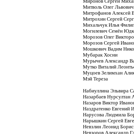
Миронов Сергей Миха
Митволь Олег Львович
Митрофанов Алексей 
Митрохин Сергей Серг
Михальчук Илья Фили
Могилевич Семён Юдк
Морозов Олег Викторо
Морозов Сергей Иван
Мошкович Вадим Нико
Мубарак Хосни
Мурычев Александр В
Мутко Виталий Леонть
Муцоев Зелимхан Али
Мэй Тереза
Набиуллина Эльвира С
Назарбаев Нурсултан 
Назаров Виктор Ивано
Наздратенко Евгений 
Нарусова Людмила Бо
Нарышкин Сергей Евг
Невзлин Леонид Борис
Невзоров Александр Г