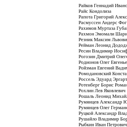
Райков Геннадий Иван
Райс Кондолиза
Рапота Григорий Алек
Расмуссен Андерс Фог
Рахимов Муртаза Губа
Рахмон Эмомали Шар
Резник Максим Львови
Рейман Леонид Додод
Ресин Владимир Иоси
Рогозин Дмитрий Олег
Родионов Олег Евгень
Ройзман Евгений Вади
Ромодановский Конста
Россель Эдуард Эргар
Ротенберг Борис Рома
Рохлин Лев Яковлевич
Рошаль Леонид Михай
Румянцев Александр 
Румянцев Олег Герман
Руцкой Александр Вла
Рушайло Владимир Бо
Рыбкин Иван Петрович