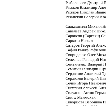
Рыболовлев Дмитрий Е
Рыжков Владимир Але
Рыжков Николай Иван
Рязанский Валерий Вл
Саакашвили Михаил Н
Савельев Андрей Нико
Саркисян (Саргсян) С
Саркози Николя
Сатаров Георгий Алек
Сафин Ралиф Рафилов
Свириденко Олег Мих
Селезнев Геннадий Ни
Семенченко Валерий П
Семигин Геннадий Юр
Сердюков Анатолий Э
Сердюков Валерий Па
Сечин Игорь Иванович
Сигуткин Алексей Але
Силуанов Антон Герма
Сингх Манмохан
Скворцова Вероника И