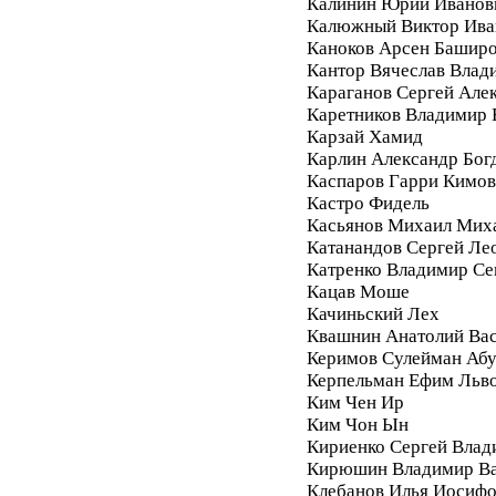
Калинин Юрий Иванов
Калюжный Виктор Ива
Каноков Арсен Башир
Кантор Вячеслав Влад
Караганов Сергей Але
Каретников Владимир
Карзай Хамид
Карлин Александр Бог
Каспаров Гарри Кимо
Кастро Фидель
Касьянов Михаил Мих
Катанандов Сергей Ле
Катренко Владимир С
Кацав Моше
Качиньский Лех
Квашнин Анатолий Ва
Керимов Сулейман Аб
Керпельман Ефим Льв
Ким Чен Ир
Ким Чон Ын
Кириенко Сергей Влад
Кирюшин Владимир Ва
Клебанов Илья Иосиф