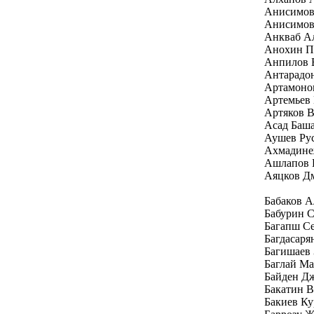
Анисимов
Анисимов
Анкваб Ал
Анохин П
Анпилов 
Антарадо
Артамоно
Артемьев
Артяков 
Асад Баш
Аушев Ру
Ахмадине
Ашлапов 
Аяцков Д
Бабаков 
Бабурин С
Багапш Се
Багдасаря
Багишаев 
Баглай Ма
Байден Д
Бакатин 
Бакиев Ку