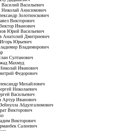
 Василий Васильевич
 Николай Анисимович
ександр Золотинскович
авел Викторович
Виктор Иванович
нов Юрий Васильевич
в Анатолий Дмитриевич
 Игорь Юрьевич
Владимир Владимирович
ар
слан Султанович
жад Махмуд
Николай Иванович
митрий Федорович
Александр Михайлович
ергей Николаевич
ргей Васильевич
н Артур Иванович
Зейнулла Абдулгалимович
рат Викторович
жо
Вадим Викторович
рманбек Салиевич