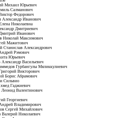
озе
ий Михаил Юрьевич
амиль Салманович
 Виктор Федорович
н Александр Иванович
Елена Николаевна
ександр Дмитриевич
 Дмитрий Иванович
ов Николай Максимович
ргей Мажитович
й Станислав Александрович
Андрей Рэмович
кита Юрьевич
 Александр Васильевич
аммедов Гурбангулы Мяликкулиевич
Григорий Викторович
ий Борис Абрамович
ни Сильвио
Ахмед Гаджиевич
к Леонид Валентинович
гий Георгиевич
 Андрей Владимирович
ков Сергей Михайлович
в Валерий Николаевич