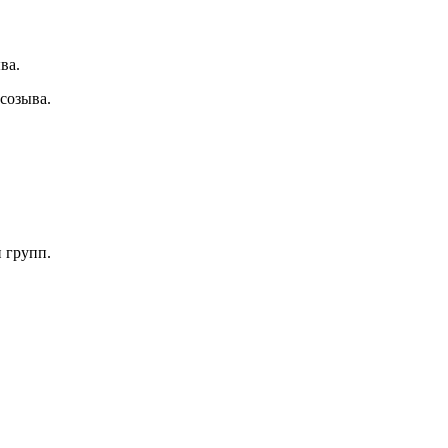
ва.
созыва.
 групп.