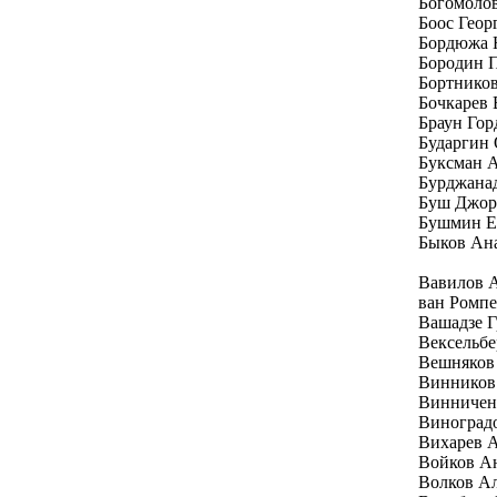
Богомолов
Боос Геор
Бордюжа 
Бородин 
Бортников
Бочкарев 
Браун Гор
Бударгин
Буксман 
Бурджана
Буш Джо
Бушмин Е
Быков Ан
Вавилов 
ван Ромп
Вашадзе Г
Вексельбе
Вешняков
Винников
Винничен
Виноград
Вихарев 
Войков А
Волков А