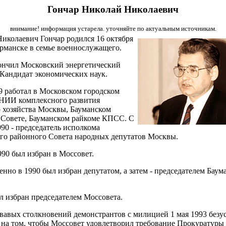
Гончар Николай Николаевич
внимание! информация устарела. уточняйте по актуальным источникам.
иколаевич Гончар родился 16 октября
рманске в семье военнослужащего.
ончил Московский энергетический
 Кандидат экономических наук.
89 работал в Московском городском
 НИИ комплексного развития
 хозяйства Москвы, Бауманском
Совете, Бауманском райкоме КПСС. С
990 - председатель исполкома
го районного Совета народных депутатов Москвы.
990 был избран в Моссовет.
нно в 1990 был избран депутатом, а затем - председателем Баум
.
л избран председателем Моссовета.
вавых столкновений демонстрантов с милицией 1 мая 1993 без
 на том, чтобы Моссовет удовлетворил требование Прокуратуры 