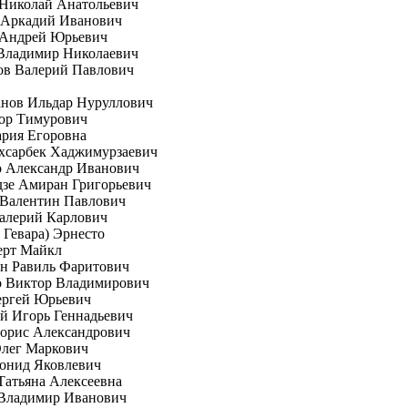
 Николай Анатольевич
 Аркадий Иванович
 Андрей Юрьевич
Владимир Николаевич
ов Валерий Павлович
анов Ильдар Нуруллович
гор Тимурович
рия Егоровна
хсарбек Хаджимурзаевич
о Александр Иванович
зе Амиран Григорьевич
 Валентин Павлович
алерий Карлович
е Гевара) Эрнесто
ерт Майкл
н Равиль Фаритович
о Виктор Владимирович
ергей Юрьевич
й Игорь Геннадьевич
орис Александрович
Олег Маркович
онид Яковлевич
Татьяна Алексеевна
 Владимир Иванович