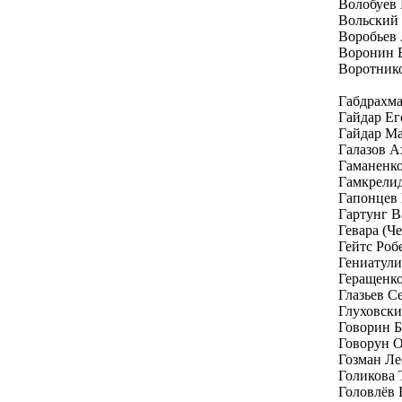
Волобуев
Вольский
Воробьев
Воронин 
Воротник
Габдрахм
Гайдар Е
Гайдар Ма
Галазов А
Гаманенк
Гамкрелид
Гапонцев
Гартунг В
Гевара (Ч
Гейтс Роб
Гениатули
Геращенк
Глазьев С
Глуховски
Говорин Б
Говорун 
Гозман Ле
Голикова 
Головлёв