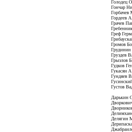
Голодец 
Гончар Н
Горбачев 
Гордеев А
Грачев Па
Гребенник
Греф Герм
Грибауска
Громов Бо
Грудинин
Груздев В
Грызлов Б
Гудков Г
Гукасян 
Гундяев 
Гусински
Густов Ва
Дарькин 
Дворкови
Дворнико
Делимхан
Делягин 
Дерипаск
Джабраил