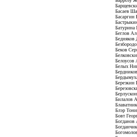
Баррозу Ж
Барщевск
Басаев Ш
Басаргин
Бастрыки
Батурина 
Беглов Ал
Бедняков
Безбород
Беков Се
Белковски
Белоусов 
Белых Ни
Бердников
Бердымух
Березкин 
Березовск
Берлуско
Билалов 
Блаватни
Блэр Тони
Бовт Геор
Богданов
Богданчи
Богомоло