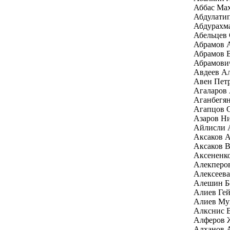
Аббас Ма
Абдулати
Абдурахм
Абельцев 
Абрамов А
Абрамов 
Абрамови
Авдеев Ал
Авен Пет
Агаларов 
Аганбегян
Агапцов 
Азаров Н
Айлисли 
Аксаков А
Аксаков В
Аксененк
Алекперо
Алексеев
Алешин Б
Алиев Гей
Алиев Му
Алкснис 
Алферов 
Алханов 