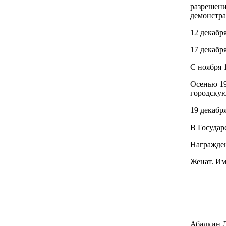
разрешени
демонстра
12 декабр
17 декабр
С ноября 
Осенью 19
городскую
19 декабр
В Государ
Награжден
Женат. Им
Абалкин 