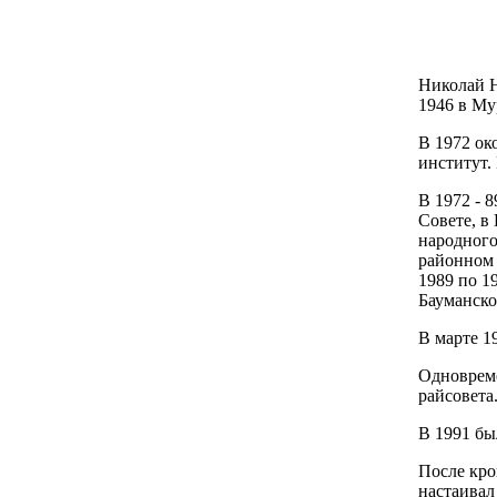
Николай Н
1946 в Му
В 1972 ок
институт.
В 1972 - 
Совете, в
народного
районном 
1989 по 1
Бауманско
В марте 1
Одновреме
райсовета
В 1991 бы
После кро
настаивал