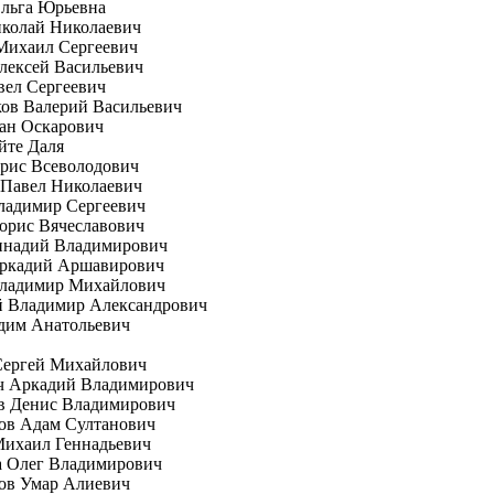
Ольга Юрьевна
иколай Николаевич
Михаил Сергеевич
лексей Васильевич
вел Сергеевич
ов Валерий Васильевич
ан Оскарович
йте Даля
рис Всеволодович
 Павел Николаевич
ладимир Сергеевич
орис Вячеславович
еннадий Владимирович
Аркадий Аршавирович
Владимир Михайлович
й Владимир Александрович
дим Анатольевич
Сергей Михайлович
ч Аркадий Владимирович
в Денис Владимирович
ов Адам Султанович
Михаил Геннадьевич
а Олег Владимирович
ов Умар Алиевич