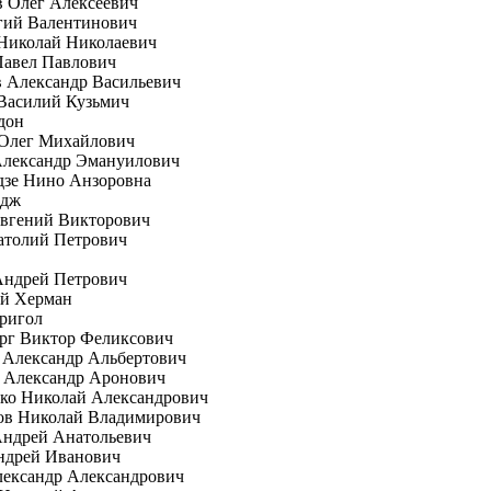
 Олег Алексеевич
гий Валентинович
Николай Николаевич
Павел Павлович
 Александр Васильевич
Василий Кузьмич
дон
 Олег Михайлович
Александр Эмануилович
дзе Нино Анзоровна
рдж
вгений Викторович
атолий Петрович
Андрей Петрович
ей Херман
ригол
рг Виктор Феликсович
 Александр Альбертович
 Александр Аронович
ко Николай Александрович
ов Николай Владимирович
Андрей Анатольевич
ндрей Иванович
лександр Александрович