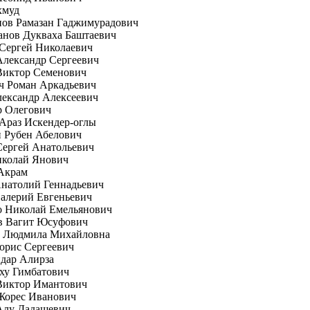
хмуд
пов Рамазан Гаджимурадович
анов Дукваха Баштаевич
Сергей Николаевич
лександр Сергеевич
Виктор Семенович
ч Роман Аркадьевич
ександр Алексеевич
р Олегович
Араз Искендер-оглы
 Рубен Абелович
Сергей Анатольевич
иколай Янович
Акрам
натолий Геннадьевич
алерий Евгеньевич
о Николай Емельянович
в Вагит Юсуфович
а Людмила Михайловна
орис Сергеевич
дар Алирза
ху Гимбатович
Виктор Имантович
Жорес Иванович
Алу Дадашевич