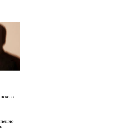
анского
успешно
о