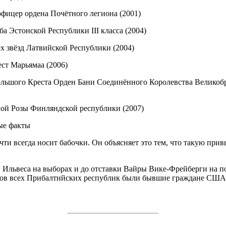
фицер ордена Почётного легиона (2001)
ба Эстонской Республики III класса (2004)
х звёзд Латвийской Республики (2004)
ст Марьямаа (2006)
льшого Креста Орден Бани Соединённого Королевства Великоб
ой Розы Финляндской республики (2007)
ые факты
чти всегда носит бабочки. Он объясняет это тем, что такую при
 Ильвеса на выборах и до отставки Вайры Вике-Фрейберги на п
тов всех Прибалтийских республик были бывшие граждане США