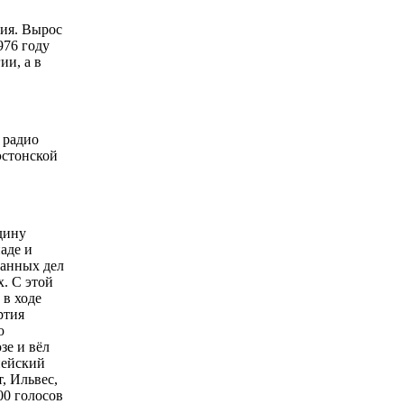
ция. Вырос
976 году
ии, а в
 радио
эстонской
дину
аде и
ранных дел
. С этой
в ходе
ртия
ю
зе и вёл
пейский
, Ильвес,
00 голосов