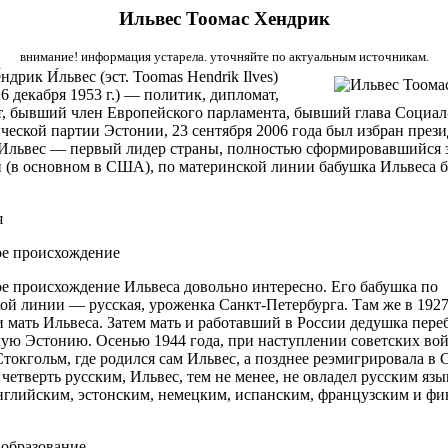
Ильвес Тоомас Хендрик
внимание! информация устарела. уточняйте по актуальным источникам.
́ндрик И́львес (эст. Toomas Hendrik Ilves)
6 декабря 1953 г.) — политик, дипломат,
, бывший член Европейского парламента, бывший глава Социал
ческой партии Эстонии, 23 сентября 2006 года был избран през
Ильвес — первый лидер страны, полностью сформировавшийся з
 (в основном в США), по материнской линии бабушка Ильвеса 
я
ое происхождение
е происхождение Ильвеса довольно интересно. Его бабушка по
ой линии — русская, уроженка Санкт-Петербурга. Там же в 1927
и мать Ильвеса. Затем мать и работавший в России дедушка пере
ую Эстонию. Осенью 1944 года, при наступлении советских вой
Стокгольм, где родился сам Ильвес, а позднее реэмигрировала в
 четверть русским, Ильвес, тем не менее, не овладел русским язы
нглийским, эстонским, немецким, испанским, французским и ф
 образование