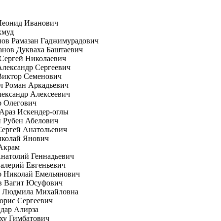
Леонид Иванович
хмуд
пов Рамазан Гаджимурадович
анов Дукваха Баштаевич
Сергей Николаевич
лександр Сергеевич
Виктор Семенович
ч Роман Аркадьевич
ександр Алексеевич
р Олегович
Араз Искендер-оглы
 Рубен Абелович
Сергей Анатольевич
иколай Янович
Акрам
натолий Геннадьевич
алерий Евгеньевич
о Николай Емельянович
в Вагит Юсуфович
а Людмила Михайловна
орис Сергеевич
дар Алирза
ху Гимбатович