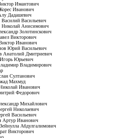
Виктор Имантович
Жорес Иванович
Алу Дадашевич
 Василий Васильевич
 Николай Анисимович
ександр Золотинскович
авел Викторович
Виктор Иванович
нов Юрий Васильевич
в Анатолий Дмитриевич
 Игорь Юрьевич
Владимир Владимирович
ар
слан Султанович
жад Махмуд
Николай Иванович
митрий Федорович
Александр Михайлович
ергей Николаевич
ргей Васильевич
н Артур Иванович
Зейнулла Абдулгалимович
рат Викторович
жо