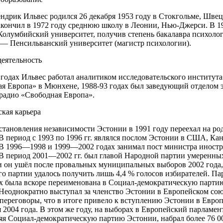
ндрик Ильвес родился 26 декабря 1953 году в Стокгольме, Шве
кончил в 1972 году среднюю школу в Леонии, Нью-Джерси. В 1
Колумбийский университет, получив степень бакалавра психолог
 — Пенсильванский университет (магистр психологии).
деятельность
 годах Ильвес работал аналитиком исследовательского института
я Европа» в Мюнхене, 1988-93 годах был заведующий отделом 
радио «Свободная Европа».
кая карьера
становления независимости Эстонии в 1991 году переехал на ро
В период с 1993 по 1996 гг. являлся послом Эстонии в США, Кан
В 1996—1998 и 1999—2002 годах занимал пост министра иност
В период 2001—2002 гг. был главой Народной партии умеренных
 он ушёл после провальных муниципальных выборов 2002 года, 
го партии удалось получить лишь 4,4 % голосов избирателей. Па
 была вскоре переименована в Социал-демократическую парти
Неоднократно выступал за членство Эстонии в Европейском сою
переговоры, что в итоге привело к вступлению Эстонии в Евро
я 2004 года. В этом же году, на выборах в Европейский парламент
яя Социал-демократическую партию Эстонии, набрал более 76 0