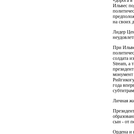
«дорога в
Ильвес по
политичес
предполож
на своих 
Лидер Цен
неудовлет
При Ильве
политичес
солдата и
Stream, а
президент
монумент 
Рийгикогу
года впер
субтитрам
Личная ж
Президент
образовани
сын - от п
Ордена и 