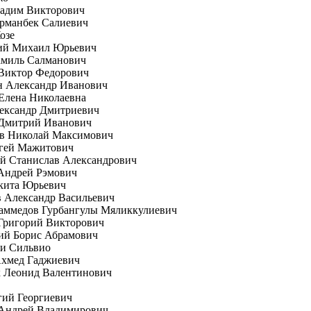
Вадим Викторович
рманбек Салиевич
озе
ий Михаил Юрьевич
амиль Салманович
 Виктор Федорович
н Александр Иванович
Елена Николаевна
ександр Дмитриевич
 Дмитрий Иванович
ов Николай Максимович
ргей Мажитович
й Станислав Александрович
Андрей Рэмович
кита Юрьевич
 Александр Васильевич
аммедов Гурбангулы Мяликкулиевич
Григорий Викторович
ий Борис Абрамович
ни Сильвио
Ахмед Гаджиевич
к Леонид Валентинович
гий Георгиевич
 Андрей Владимирович