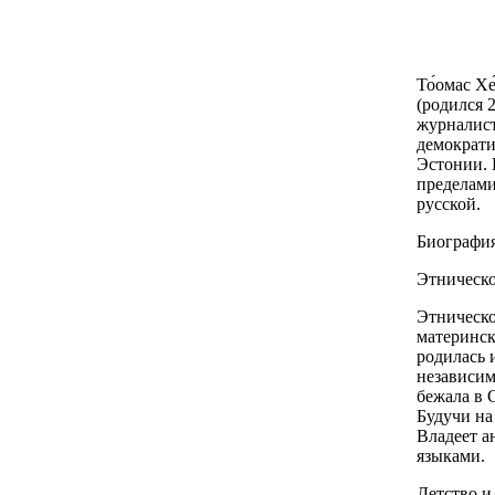
То́омас Хе
(родился 2
журналист
демократи
Эстонии. 
пределами
русской.
Биографи
Этническ
Этническо
материнск
родилась 
независим
бежала в 
Будучи на
Владеет а
языками.
Детство и