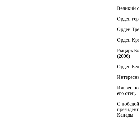
Великий о
Орден гер
Орден Трё
Орден Кре
Рыцарь Бо
(2006)
Орден Бел
Интересн
Ильвес по
его отец.
С победой
президен
Канады.