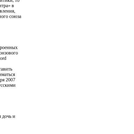
итики, то
итра» в
вления,
ного союза
троенных
онзового
ord
тавить
иматься
ря 2007
усскими
я дочь и