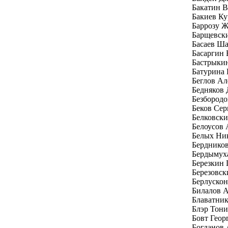
Бакатин 
Бакиев Ку
Баррозу Ж
Барщевск
Басаев Ш
Басаргин
Бастрыки
Батурина 
Беглов Ал
Бедняков
Безбород
Беков Се
Белковски
Белоусов 
Белых Ни
Бердников
Бердымух
Березкин 
Березовск
Берлуско
Билалов 
Блаватни
Блэр Тони
Бовт Геор
Богданов