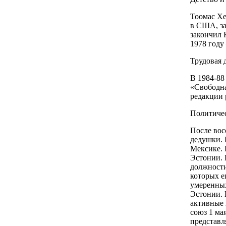
Тоомас Хе
в США, за
закончил 
1978 году
Трудовая 
В 1984-88
«Свободна
редакции 
Политичес
После вос
дедушки. 
Мексике. 
Эстонии. 
должности
которых е
умеренных
Эстонии. 
активные 
союз 1 ма
представл