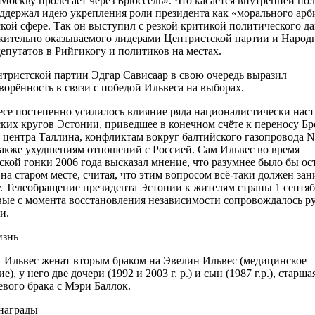
 Москву пролегает через Брюссель». Что касается внутренней пол
ддержал идею укрепления роли президента как «морального арб
кой сфере. Так он выступил с резкой критикой политического да
ительно оказываемого лидерами Центристской партии и Народ
депутатов в Рийгикогу и политиков на местах.
тристской партии Эдгар Сависаар в свою очередь выразил
ворённость в связи с победой Ильвеса на выборах.
се постепенно усилилось влияние ряда националистически нас
ких кругов Эстонии, приведшее в конечном счёте к переносу Бр
з центра Таллина, конфликтам вокруг балтийского газопровода N
 также ухудшениям отношений с Россией. Сам Ильвес во время
ской гонки 2006 года высказал мнение, что разумнее было бы ос
на старом месте, считая, что этим вопросом всё-таки должен зан
. Телеобращение президента Эстонии к жителям страны 1 сентяб
вые с момента восстановления независимости сопровождалось р
и.
изнь
 Ильвес женат вторым браком на Эвелин Ильвес (медицинское
е), у него две дочери (1992 и 2003 г. р.) и сын (1987 г.р.), старша
евого брака с Мэри Баллок.
награды