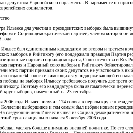
ран депутатом Европейского парламента. В парламенте он прис
европейских социалистов.
ство
ра Ильвеса для участия в президентских выборах была выдвину
еформ и Социал-демократической партией, членом которой он яв
 года.
а Ильвес был единственным кандидатом во втором и третьем кру
ских выборов в Рийгикогу (его поддержали правящая Партия ре
озиционные партии: социал-демократы, Союз отечества и Res Pub
кая партия и Народный союз выборы в Рийгикогу бойкотировал
тели этих партий призвали своих депутатов не участвовать в выб
ыло отдано 64 голоса из имеющихся у поддерживающей его коал
я победы на выборах Ильвесу требовалось получить две трети от
Рийгикогу. Поэтому его кандидатура была автоматически перенес
 круг выборов, намеченный на 23 сентября.
ря 2006 года Ильвес получил 174 голоса в первом круге президен
 Коллегии выборщиков и тем самым был избран новым президе
На следующий день Ильвес вышел из Социал-демократической п
етний срок официально начался 9 октября 2006 года.
обещал уделять больше внимания внешней политике. По его сло