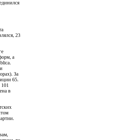
оединился
та
лялся, 23
ге
форм, а
lica.
и
орах). За
иции 65.
 101
ена в
тских
нтом
артии.
вам,