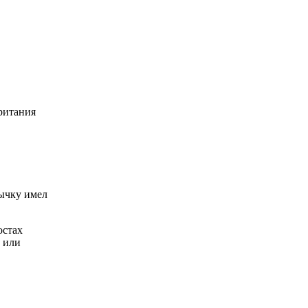
ритания
вычку имел
остах
 или