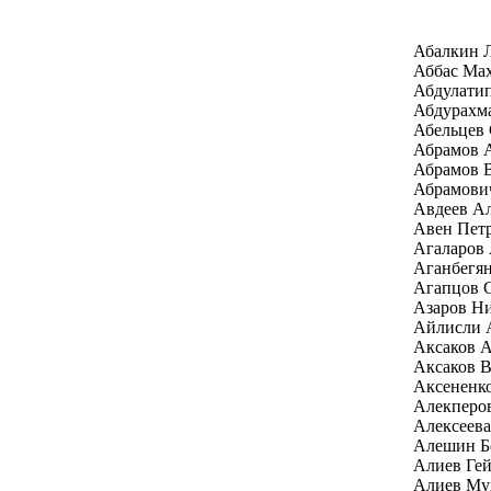
Абалкин 
Аббас Ма
Абдулати
Абдурахм
Абельцев 
Абрамов А
Абрамов 
Абрамови
Авдеев Ал
Авен Пет
Агаларов 
Аганбегян
Агапцов 
Азаров Н
Айлисли 
Аксаков А
Аксаков В
Аксененк
Алекперо
Алексеев
Алешин Б
Алиев Гей
Алиев Му