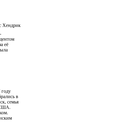
-
идентом
а её
была
 году
брались в
ск, семья
 США.
ком.
инским