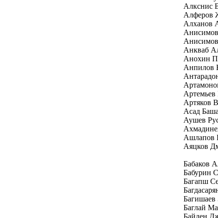
Алкснис 
Алферов 
Алханов 
Анисимов
Анисимов
Анкваб Ал
Анохин П
Анпилов 
Антарадо
Артамоно
Артемьев
Артяков 
Асад Баш
Аушев Ру
Ахмадине
Ашлапов 
Аяцков Д
Бабаков 
Бабурин С
Багапш Се
Багдасаря
Багишаев 
Баглай Ма
Байден Д