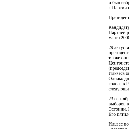
и был изб
к Партии 
Президент
Кандидату
Партией р
марта 2006
29 август
президент
также опп
Центристс
(председа
Ильвеса б
Однако дл
голоса в 
следующий
23 сентяб
выборов в
Эстонии. 
Его пятил
Ильвес по