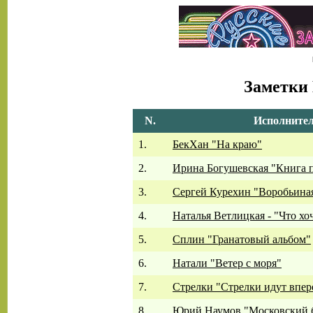
Заметки
N.
Исполнител
1.
БекХан "На краю"
2.
Ирина Богушевская "Книга 
3.
Сергей Курехин "Воробьина
4.
Наталья Ветлицкая - "Что хо
5.
Сплин "Гранатовый альбом"
6.
Натали "Ветер с моря"
7.
Стрелки "Стрелки идут впер
8.
Юрий Наумов "Московский 