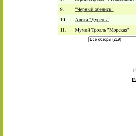
9.
"Черный обелиск"
10.
Алиса "Дурень"
11.
Мумий Тролль "Морская"
[
[
Р