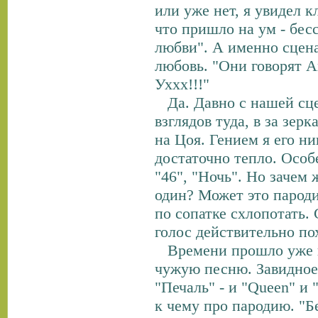
или уже нет, я увидел 
что пришло на ум - бе
любви". А именно сцена
любовь. "Они говорят 
Уххх!!!"
Да. Давно с нашей сце
взглядов туда, в за зер
на Цоя. Гением я его ни
достаточно тепло. Особ
"46", "Ночь". Но зачем 
один? Может это пароди
по сопатке схлопотать.
голос действительно по
Времени прошло уже не 
чужую песню. Завидное
"Печаль" - и "Queen" и
к чему про пародию. "Б