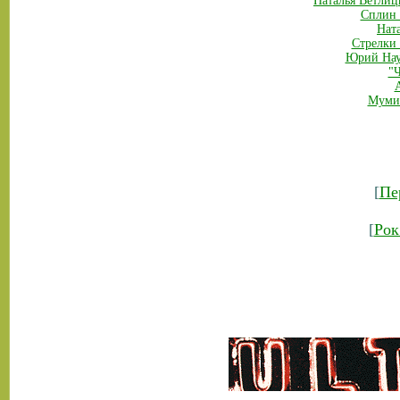
Наталья Ветлицк
Сплин 
Ната
Стрелки 
Юрий Нау
"
Мумий
[
Пе
[
Рок