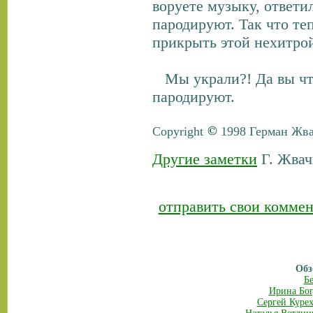
воруете музыку, ответил
пародируют. Так что те
прикрыть этой нехитро
Мы украли?! Да вы что
пародируют.
Copyright
1998 Герман Жв
Другие заметки
Г. Жвач
отправить свои коммен
Обз
Б
Ирина Бог
Сергей Куре