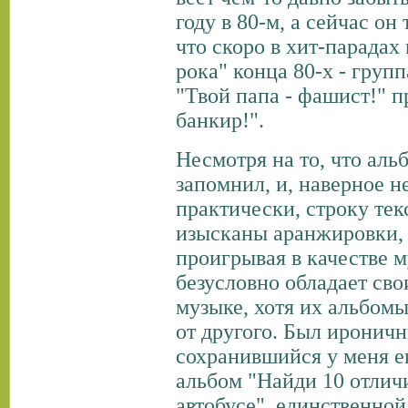
году в 80-м, а сейчас о
что скоро в хит-парадах
рока" конца 80-х - групп
"Твой папа - фашист!" п
банкир!".
Несмотря на то, что аль
запомнил, и, наверное н
практически, строку тек
изысканы аранжировки, ч
проигрывая в качестве м
безусловно обладает св
музыке, хотя их альбом
от другого. Был иронич
сохранившийся у меня е
альбом "Найди 10 отлич
автобусе", единственной