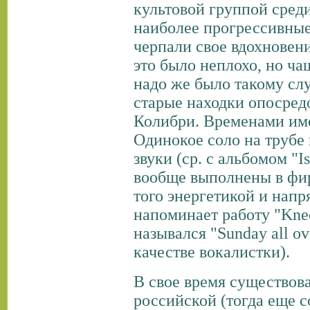
культовой группой среди
наиболее прогрессивны
черпали свое вдохновени
это было неплохо, но ча
надо же было такому слу
старые находки опосред
Колибри. Временами име
Одинокое соло на трубе
звуки (ср. c альбомом "I
вообще выполнены в фи
того энергетикой и нап
напоминает работу "Kneel
назывался "Sunday all ov
качестве вокалистки).
В свое время существова
российской (тогда еще 