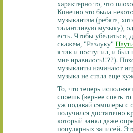
характерно то, что плох
Конечно это была некот
музыкантам (ребята, хот
талантливую музыку), од
есть. Чтобы убедиться, 
скажем, "Разлуку"
Наут
я так и поступил, и был
мне нравилось!!??). Пох
музыканты начинают игр
музыка не стала еще хуж
То, что теперь исполняе
споешь (вернее спеть то 
уж подавай сэмплеры с о
получился достаточно к
который занял даже опр
популярных записей. Эт