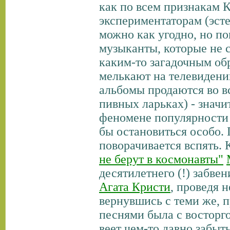
как по всем признакам 
экспериментаторам (эсте
можно как угодно, но по
музыканты, которые не 
каким-то загадочным об
мелькают на телевидении
альбомы продаются во вс
пивных ларьках) - значи
феномене популярности 
бы остановиться особо. 
поворачивается вспять. 
не берут в космонавты"
десятилетнего (!) забве
Агата Кристи
, проведя 
вернувшись с теми же, 
песнями была с восторго
веет чем-то давно забыт