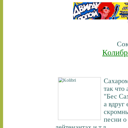
Сок
Колибр
Сахаром
так что
"Бес Са
а вдруг 
скромны
песни о
лейтенантах и т.д.