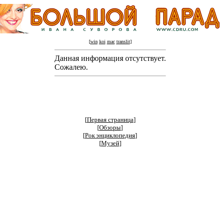
[
win
koi
mac
translit
]
Данная информация отсутствует.
Сожалею.
[
Первая страница
]
[
Обзоры
]
[
Рок энциклопедия
]
[
Музей
]