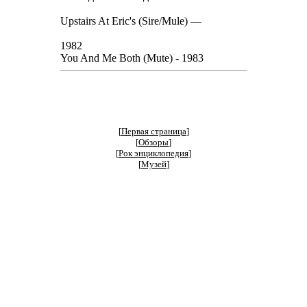
Upstairs At Eric's (Sire/Mule) —
1982
You And Me Both (Mute) - 1983
[
Первая страница
]
[
Обзоры
]
[
Рок энциклопедия
]
[
Музей
]