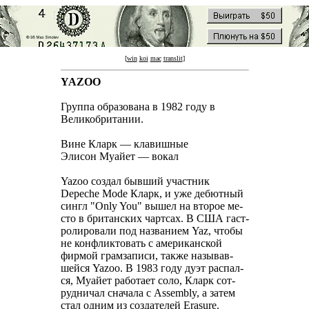
[
win
koi
mac
translit
]
YAZOO
Группа образована в 1982 году в
Великобритании.
Вине Кларк — клавишные
Элисон Муайет — вокал
Yazoo создал бывший участник
Depeche Mode Кларк, и уже дебютный
сингл "Only You" вышел на второе ме-
сто в британских чартсах. В США гаст-
ролировали под названием Yaz, чтобы
не конфликтовать с американской
фирмой грамзаписи, также называв-
шейся Yazoo. В 1983 году дуэт распал-
ся, Муайет работает соло, Кларк сот-
рудничал сначала с Assembly, а затем
стал одним из создателей Erasure.