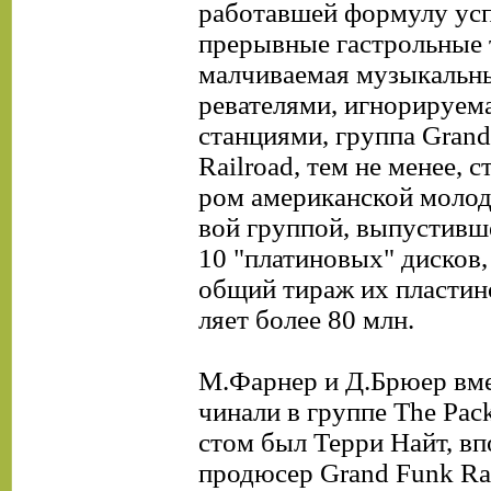
работавшей формулу усп
прерывные гастрольные т
малчиваемая музыкальн
ревателями, игнорируем
станциями, группа Gran
Railroad, тем не менее, с
ром американской молод
вой группой, выпустивш
10 "платиновых" дисков,
общий тираж их пластин
ляет более 80 млн.
М.Фарнер и Д.Брюер вме
чинали в группе The Pack
стом был Терри Найт, в
продюсер Grand Funk Rai