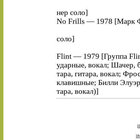
нер соло]
No Frills — 1978 [Марк
соло]
Flint — 1979 [Группа Fli
ударные, вокал; Шачер, б
тара, гитара, вокал; Фрос
клавишные; Билли Элуэр
тара, вокал)]
[
[
Р