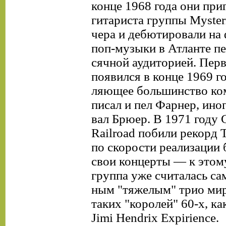
конце 1968 года они при
гитариста группы Myste
чера и дебютировали на
поп-музыки в Атланте пе
сячной аудиторией. Пер
появился в конце 1969 го
ляющее большинство ко
писал и пел Фарнер, ино
вал Брюер. В 1971 году 
Railroad побили рекорд T
по скорости реализации 
свои концерты — к этом
группа уже считалась са
ным "тяжелым" трио мир
таких "королей" 60-х, ка
Jimi Hendrix Expirience.