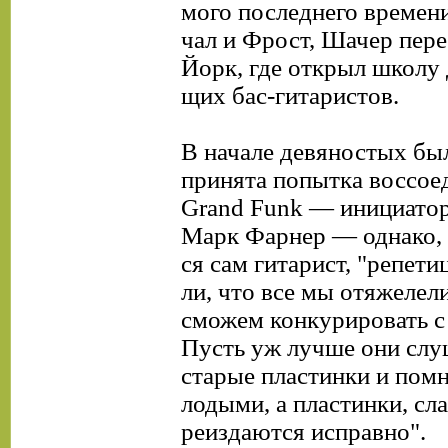
мого последнего времен
чал и Фрост, Шачер пере
Йорк, где открыл школу
щих бас-гитаристов.
В начале девяностых бы
принята попытка воссое
Grand Funk — инициато
Марк Фарнер — однако, 
ся сам гитарист, "репети
ли, что все мы отяжелели
сможем конкурировать с
Пусть уж лучше они сл
старые пластинки и помн
лодыми, а пластинки, сла
реиздаются исправно".