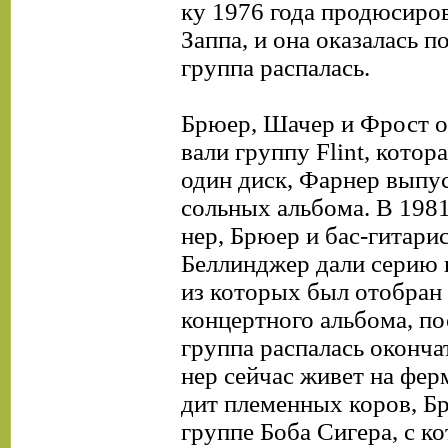
ку 1976 года продюсиро
Заппа, и она оказалась п
группа распалась.
Брюер, Шачер и Фрост о
вали группу Flint, котор
один диск, Фарнер выпу
сольных альбома. В 1981
нер, Брюер и бас-гитари
Беллинджер дали серию 
из которых был отобран
концертного альбома, по
группа распалась оконча
нер сейчас живет на ферм
дит племенных коров, Бр
группе Боба Сигера, с ко