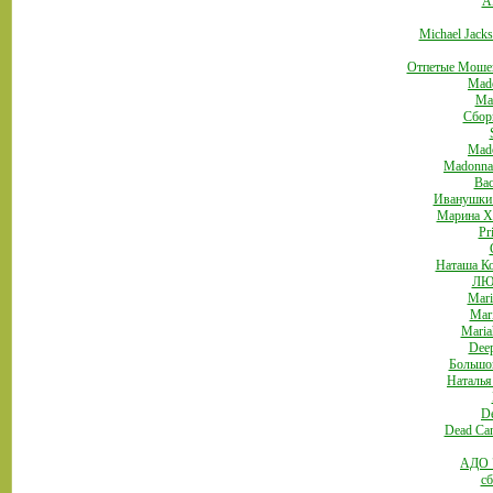
A
Michael Jack
Отпетые Мошен
Mado
Mad
Сбор
Mado
Madonna -
Bac
Иванушки I
Марина Х
Pr
Наташа Ко
ЛЮБ
Mari
Mar
Maria
Deep
Большо
Наталья
De
Dead Can
АДО "
сб