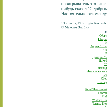
проигрыватель этот диск
нибудь сказал "С добрым
Настоятельно рекоменд
13 треков, © Shulgin Records
© Максим Злобин
Об
Сборн
Сборни
И
сборник "Пос
Инс
P
Дмитрий Ма
И. Коб
Сб
Леонид
Филипп Киркор
Geo
Сбор
Презид
Bang! The Greates
Блестящ
Mich
Whitney Hou
Terence Tr