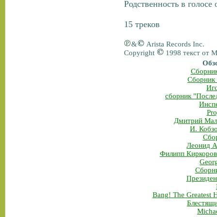
Родственность в голосе
15 треков
&
Arista Records Inc.
Copyright
1998 текст от 
Обз
Сборник
Сборник 
Иго
сборник "После
Инсп
Pro
Дмитрий Мали
И. Кобз
Сбо
Леонид А
Филипп Киркоров
Georg
Сборни
Президен
Bang! The Greatest 
Блестящи
Michae