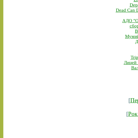
Dep
Dead Can D
АДО "О
сбо
В
Мумий
Д
Tri
Лицей 
Ва
[
Пе
[
Рок