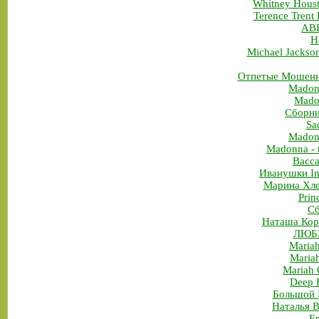
Whitney Houst
Terence Tren
ABB
Н
Michael Jackso
Отпетые Мошенн
Madonn
Madon
Сборни
Sa
Madon
Madonna - t
Bacca
Иванушки Int
Марина Хле
Prin
Сб
Наташа Кор
ЛЮБЭ
Mariah
Maria
Mariah 
Deep F
Большой 
Наталья В
Er