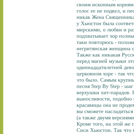
своим исконным корням -
голос ее не подвел, и п
никак Жена Священника 
у Хьюстон была соответ
мирскими, о любви и раз
подхватывает хор полны
таки повторюсь - положе
негритянская женщина о
Также как никакая Русс
перед магией музыки это
одиннадцатилетней дево
церковном хоре - так чт
это было. Самым крупны
песня Step By Step - шаг
верхушки хит-парадов. 
выносливости, подобно
красавицы она не проде
вы сможете насладиться
(а также двумя версиями
Кроме того, на этой же 
Сиси Хьюстон. Так что 