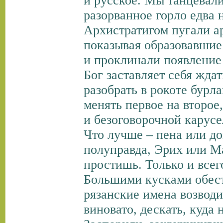
и русское. Мы танцевали
разорванное горло едва
Архистратигом пугали ар
показывая образовавшие
и проклинали появление 
Бог заставляет себя жда
разобрать в рокоте бурл
менять первое на второе,
и безоговорочной карусе
Что лучше – пена или д
полуправда, Эрих или М
простишь. Только и всег
Большими кусками обес
рязанские имена возводи
виновато, дескать, куда 