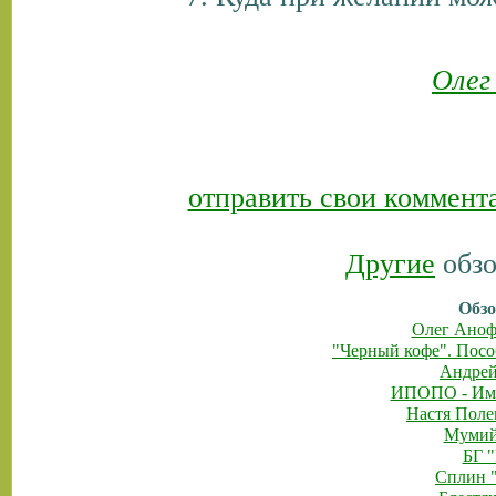
Олег
отправить свои коммент
Другие
обзо
Обзо
Олег Анофр
"Черный кофе". Посо
Андрей
ИПОПО - Имп
Настя Поле
Мумий
БГ 
Сплин "