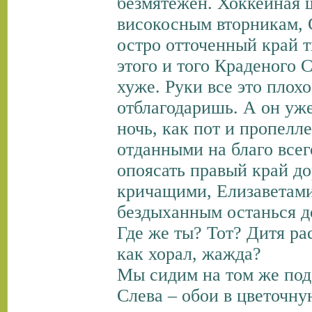
безмятежен. Хоккейная 
високосным вторникам, 
остро отточенный край т
этого и того Краденого 
хуже. Руки все это плох
отблагодаришь. А он уже
ночь, как пот и пропелл
отданными на благо всег
опоясать правый край д
кричащими, Елизаветам
бездыханным останься до
Где же ты? Тот? Дитя ра
как хорал, жажда?
Мы сидим на том же по
Слева – обои в цветочну