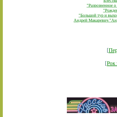
Блестя
"Разрозненное о
"Рожде
"Большой тур и выхо
Андрей Макаревич "Ан
[
Пер
[
Рок