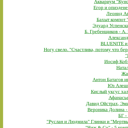
Аквариум "Кунс
Егор и опиздене
Леонид Аг
Бахыт компот 
Эдуард Успенск
Б. Гребенщиков - А.
Александ
BLUENITE и 
Ногу свело. "Счастлива, потому что бе
"
Иосиф Кобз
Натал
Жа
Антон Батагов и
Юз Алешк
Кислый уксус ха
Афанасье
Давид Ойстрах, Эм
Вероника Долина -
БГ -
"Руслан и Людмила" Глинки и "Мертв
"Чиж & Co" - 5 ком