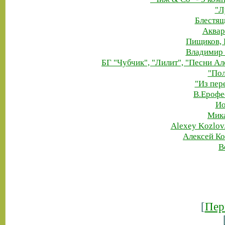
"Л
Блестящ
Аквар
Пищиков, 
Владимир Ч
БГ "Чубчик", "Лилит", "Песни А
"Пол
"Из пер
В.Ерофе
Ио
Мика
Alexey Kozlov.
Алексей Ко
B
[
Пер