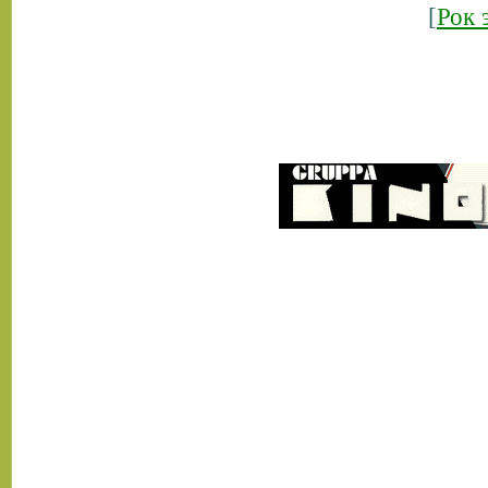
[
Рок 