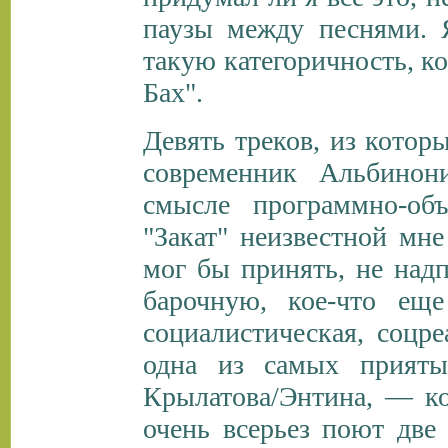
паузы между песнями. 
такую категоричность, ко
Бах".
Девять треков, из кото
современник Альбинон
смысле программно-объ
"Закат" неизвестной мн
мог бы принять, не над
барочную, кое-что ещ
социалистическая, соцре
одна из самых прияты
Крылатова/Энтина, — к
очень всерьез поют две